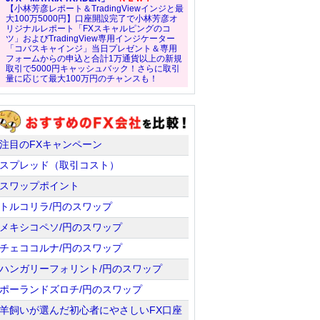
【小林芳彦レポート＆TradingViewインジと最
大100万5000円】口座開設完了で小林芳彦オ
リジナルレポート「FXスキャルピングのコ
ツ」およびTradingView専用インジケーター
「コバスキャインジ」当日プレゼント＆専用
フォームからの申込と合計1万通貨以上の新規
取引で5000円キャッシュバック！さらに取引
量に応じて最大100万円のチャンスも！
注目のFXキャンペーン
スプレッド（取引コスト）
スワップポイント
トルコリラ/円のスワップ
メキシコペソ/円のスワップ
チェココルナ/円のスワップ
ハンガリーフォリント/円のスワップ
ポーランドズロチ/円のスワップ
羊飼いが選んだ初心者にやさしいFX口座