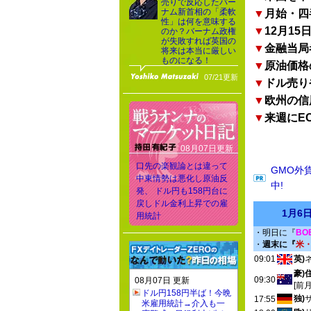
売りで反応したバー
ナム新首相の「柔軟
▼
月始・四
性」は何を意味する
▼
12月15
のか？バーナム政権
が失敗すれば英国の
▼
金融当局
将来は本当に厳しい
ものになる！
▼
原油価格
07/21更新
▼
ドル売り
▼
欧州の信
▼
来週にE
08月07日更新
口先の楽観論とは違って
GMO外
中東情勢は悪化し原油反
中!
発、 ドル円も158円台に
戻しドル金利上昇での雇
1月6
用統計
・明日に『
BO
・
週末に『
米
09:01
英)
豪)
09:30
08月07日 更新
[前
ドル円158円半ば！今晩
独)
17:55
米雇用統計→介入も一