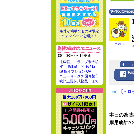
条件が簡単なものや限定
キャンペーンを紹介！
羊飼い
2
08月08日 03:19更新
【速報】トランプ米大統
NY市場動向（午後2時
[通貨オプション]OP
ニューヨーク外国為替市
欧州主要株式指数、まち
【ヒロ
最大100万7000円
本日の為替
雇用統計の