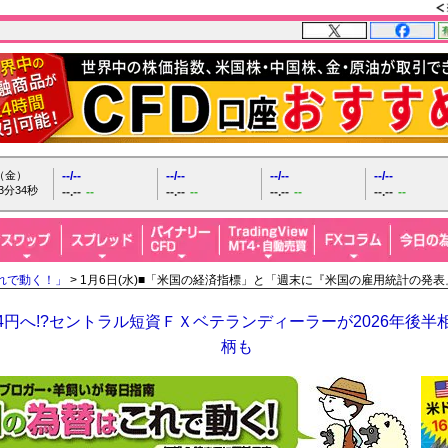
日（金）
--/--
--/--
--/--
--/--
3分35秒
--.--
--
--.--
--
--.--
--
--.--
--
れで動く！」
> 1月6日(水)■「米国の経済指標」と「週末に『米国の雇用統計の発
64円へ!?セントラル短資ＦＸベテランディーラーが2026年後
柄も