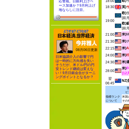
欧)
18:00
応警戒。日銀利上げペ
ース加速か？9月利上げ
18:30
英)
地ならしに注目。
欧)
[前
19:00
欧)
[前
米)
21:00
米)
21:30
米)
22:15
08月06日更新
米)
24:00
日米協調介入の影響で円
は一時的に方向感を失い
米)
24:30
そうだが、米ドル/円の円
米)
安トレンド継続は変えな
28:00
い！9月日銀会合がターニ
(1
ングポイントとなるか？
翌
NZ
06:45
ピ
指標ランク
米国
について
その