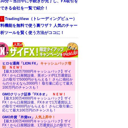
30分～当日中に手続きが完了し、FX取引を
始できる会社を一覧で紹介！
TradingView（トレーディングビュー）
！
有料機能を無料で使う裏ワザ？ 人気のチャー
分析ツールを賢く使う方法がココに！
ヒロセ通商「LION FX」
キャッシュバック増
額
ＮＥＷ！
【最大100万7000円キャッシュバック】ザイ
FX！から口座開設後、英ポンド/円1万通貨以
上の取引で5000円がもらえる！ さらに他社か
らのりかえなら2000円！ 取引量に応じて最大
100万円のチャンスも！
GMOクリック証券「FXネオ」
ＮＥＷ！
【最大100万4000円キャッシュバック】ザイ
FX！から口座開設後、FXネオで1万通貨以上
の取引で4000円がもらえる！ さらに取引量に
応じて最大100万円のチャンスも！
GMO外貨「外貨ex」
人気上昇中！
【最大100万4000円キャッシュバック】ザイ
FX！から口座開設後、1万通貨以上の取引で