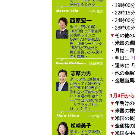
成功するとみる
・19時00
08/07更新
・22時15
・24時00
米ドル/円の160～
・28時00
162円台は日米当局
▼
その他の
の防衛ラインに！
GW介入時安値155
・
米国の週
円、神田シーリング
152円が下値めど、
・
月始・四
押し目買いから戻り
売り戦略へ
・明日に『
08/06更新
・
週末に『
・
他の金融
米ドル/円は為替介入
・
金融当局
があっても5円程度
の下落で160円すら
割れない可能性が高
1月4日か
い！今週の中銀ウィ
ークではFOMCでの
▼
年明けの
「サプライズ利上
げ」に注目！
▼
米国の株
07/29更新
▼
米国の長
▼
金価格の
英ポンドと英国債が
▼
米国を中