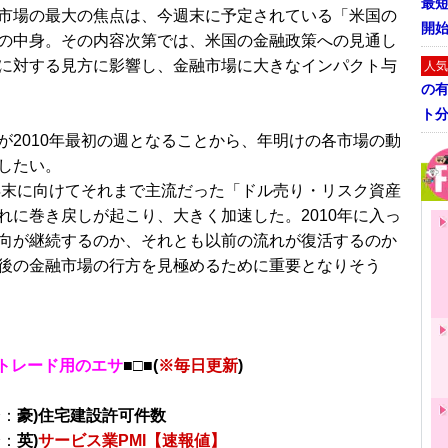
最短
市場の最大の焦点は、今週末に予定されている「米国の
開
の中身。その内容次第では、米国の金融政策への見通し
に対する見方に影響し、金融市場に大きなインパクト与
人気
の
ト
が2010年最初の週となることから、年明けの各市場の動
したい。
は年末に向けてそれまで主流だった「ドル売り・リスク資産
れに巻き戻しが起こり、大きく加速した。2010年に入っ
向が継続するのか、それとも以前の流れが復活するのか
後の金融市場の行方を見極めるために重要となりそう
トレード用のエサ
■□■(
※毎日更新
)
分：
豪)住宅建設許可件数
分：
英)
サービス業PMI【速報値】