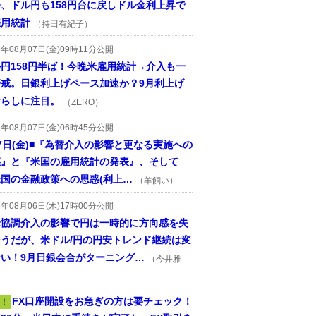
、ドル円も158円台に戻しドル金利上昇で
雇用統計
（持田有紀子）
6年08月07日(金)09時11分公開
円158円半ば！今晩米雇用統計→介入も一
警戒。日銀利上げペース加速か？9月利上げ
ならしに注目。
（ZERO）
6年08月07日(金)06時45分公開
7日(金)■『為替介入の影響と更なる実施への
惑』と『米国の雇用統計の発表』、そして
国の金融政策への思惑(利上…
（羊飼い）
6年08月06日(木)17時00分公開
米協調介入の影響で円は一時的に方向感を失
そうだが、米ドル/円の円安トレンド継続は変
ない！9月日銀会合がターニング…
（今井雅
FX口座開設をお急ぎの方は要チェック！
！