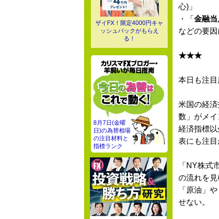
心)」
・「
金融当
ザイFX！限定4000円キャ
などの要因
ッシュバックがもらえ
る！
★★★
本日も注目
米国の経済
数」がメイ
8月7日(金曜
経済指標以
日)の為替相場
の注目材料と
表にも注目
指標ランク
「NY株式
の流れを見
「原油」や
せない。