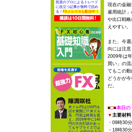
投資のプロによるトレード
現在の金融
に役立つ記事が無料で読め
雇用統計」
る！
FXメルマガも配信中！
や出口戦略
えやすい。
また、今週
向には注意
2009年
買い」の流
てもこの動
どうかが今
だ。
米ドル/円は150円を
■□■
本日の
試す展開に!? 米ドル
▼
主要材料
高・円安は終焉を迎
え、2026年中に140
・09時30
円の大台打診があっ
てもサプライズでは
・18時30
ない！ 今回の介入は