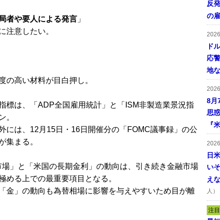
反発
の
局者や要人による発言
」
に注意したい。
202
ドル
応
地
度の高い材料が目白押し。
202
8月
指標は、「ADP全国雇用統計」と「ISM非製造業景況指
思
ン。
『米
外には、12月15日・16日開催分の「FOMC議事録」の公
が集まる。
202
日
市場」と「米国の長期金利」の動向は、引き続き金融市場
い
極める上での最重要項目となる。
え
「金」の動向も為替相場に影響を与えやすいため目が離
人）
注目