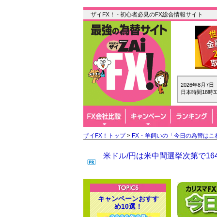
ザイFX！ - 初心者必見のFX総合情報サイト
2026年8月7
日本時間18時3
ザイFX！トップ
>
FX・羊飼いの「今日の為替はこ
米ドル/円は米中間選挙次第で1
キャンペーンおすす
め10選！