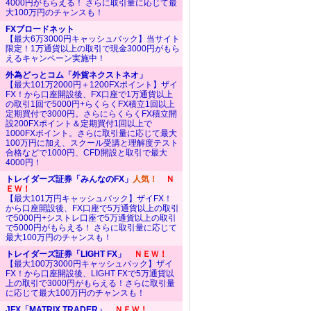
4000円がもらえる！ さらに取引量に応じて最
大100万円のチャンスも！
FXブロードネット
【最大6万3000円キャッシュバック】当サイト
限定！1万通貨以上の取引で現金3000円がもら
えるキャンペーン実施中！
外為どっとコム「外貨ネクストネオ」
【最大101万2000円＋1200FXポイント】ザイ
FX！から口座開設後、FX口座で1万通貨以上
の取引1回で5000円+らくらくFX積立1回以上
定期買付で3000円。さらにらくらくFX積立開
設200FXポイント＆定期買付1回以上で
1000FXポイント。さらに取引量に応じて最大
100万円に加え、スクール受講と理解度テスト
合格などで1000円、CFD開設と取引で最大
4000円！
トレイダーズ証券「みんなのFX」
人気！
Ｎ
ＥＷ！
【最大101万円キャッシュバック】ザイFX！
から口座開設後、FX口座で5万通貨以上の取引
で5000円+シストレ口座で5万通貨以上の取引
で5000円がもらえる！ さらに取引量に応じて
最大100万円のチャンスも！
トレイダーズ証券「LIGHT FX」
ＮＥＷ！
【最大100万3000円キャッシュバック】ザイ
FX！から口座開設後、LIGHT FXで5万通貨以
上の取引で3000円がもらえる！さらに取引量
に応じて最大100万円のチャンスも！
JFX「MATRIX TRADER」
ＮＥＷ！