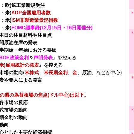
分：
欧)鉱工業新規受注
分：
米)
ADP全国雇用者数
分：
米)
ISM非製造業景況指数
分：
米)
FOMC議事録(12月15日・16日開催分)
本日の注目材料や注目点
間原油在庫の発表
半期始・年始における要因
BOE政策金利
＆
声明発表
』を控える
米)雇用統計の発表
』を控える
市場の動向
(
米株式
、
米長期金利
、
金
、
原油
、などが中心)
者や要人による発言
らの週の為替相場の焦点(ドル中心)は以下。
各市場の反応
式市場の動向
期金利の動向
動向
心とした主要な経済指標