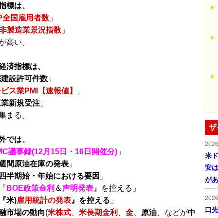
指標は、
P全国雇用者数
」
M非製造業景況指数
」
が高い。
経済指標は、
宅建設許可件数
」
ビス業PMI【速報値】
」
工業新規受注
」
集まる。
ザ
外では、
202
MC議事録(12月15日・16日開催分)
」
米ド
週間原油在庫の発表
」
安は
四半期始・年始における要因
」
が
『
BOE政策金利
＆
声明発表
』を控える」
202
『米)
雇用統計の発表
』を控える
」
口
融市場の動向
(
米株式
、
米長期金利
、
金
、
原油
、などが中