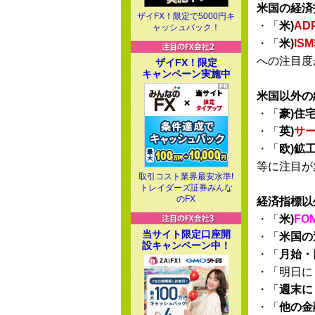
米国の経済
ザイFX！限定で5000円キ
・「
米)
AD
ャッシュバック！
・「
米)
IS
への注目度
ザイFX！限定
キャンペーン実施中
米国以外の
・「
豪)住
・「
英)
サー
・「
欧)鉱
等に注目が
取引コスト業界最安水準!
トレイダーズ証券みんな
のFX
経済指標以
・「
米)
FO
当サイト限定口座開
・「
米国の
設キャンペーン中！
・「
月始・
・「明日に
・「
週末に
・「
他の金