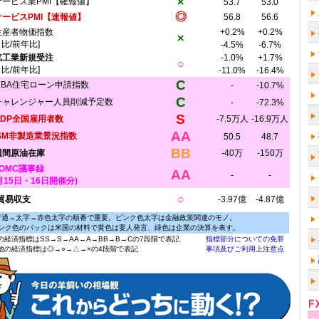
×
サービス業PMI【確報値】
53.7
53.0
◎
サービスPMI【速報値】
56.8
56.6
生産者物価指数
+0.2%
+0.2%
×
月比/前年比]
-4.5%
-6.7%
鉱工業新規受注
-1.0%
+1.7%
○
月比/前年比]
-11.0%
-16.4%
C
MBA住宅ローン申請指数
-
-10.7%
C
チャレンジャー人員削減予定数
-
-72.3%
S
ADP全国雇用者数
-7.5万人
-16.9万人
AA
ISM非製造業景況指数
50.5
48.7
BB
週間原油在庫
-40万
-150万
FOMC議事録
AA
-
-
2月15日・16日開催分)
○
)貿易収支
-3.97億
-4.87億
普通→太字→赤色太字の順番で重要。ピンク色太字は金融政策関連のモノ。
ンク色のバックは米国の材料で黄色は要人発言、緑色は企業の決算を表す。
の経済指標はSS→S→AA→A→BB→B→Cの7段階で表記
指標部分についての免罪
他の経済指標は◎→○→△→×の4段階で表記
事項及びご利用上注意点