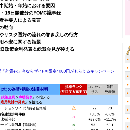
半期始・年始における要因
日・16日開催分のFOMC議事録
者や要人による発言
の動向
やリスク選好の流れの巻き戻しの行方
用不安に関する話題
CB政策金利発表＆総裁会見が控える
貨「外貨ex」今ならザイFX!限定4000円がもらえるキャンペーン
指標ランク
コンセン
前回
日(水)の為替相場の注目材料
(注目度＆重要度)
サス
発表値
E政策金利
＆
声明発表
』を控える
・雇用統計の発表
』を控える
△
ネーションワイド消費者信頼感
72
73
住宅建設許可件数
+3.3%
-0.6%
○
月比/前年比]
+28.0%
+11.7%
×
サービス業PMI【確報値】
53.1
53.1