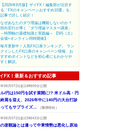
【2026年8月版】ザイFX！編集部が注目す
る「FXのキャンペーンおすすめ10選」を、
記事で詳しく紹介！
なぜあなたのダウ理論は機能しないのか？
田向宏行が導く「ダウ理論マスター講座」
～時間軸の基礎知識と実践編～ 【9/5（土）
会場+オンライン同時開催】
毎月更新中！人気FX口座ランキング。 ラン
クインしたFX口座のキャンペーン情報、お
すすめポイントなどを初心者にもわかりや
すく解説。
イFX！最新＆おすすめ記事
6年08月07日(金)18時09分公開
ル/円は150円を試す展開に!? 米ドル高・円
終焉を迎え、2026年中に140円の大台打診
あってもサプライズ…
（陳満咲杜）
6年08月07日(金)15時43分公開
先の楽観論とは違って中東情勢は悪化し原油