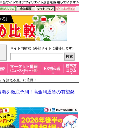
サイト内検索（外部サイトに遷移します）
表』を控える点」に注目！
半相場を徹底予測！高金利通貨の有望銘