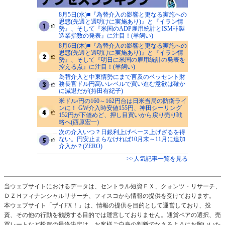
8月5日(水)■『為替介入の影響と更なる実施への
思惑(先週と週明けに実施あり)』と『イラン情
勢』、そして『米国のADP雇用統計とISM非製
造業指数の発表』に注目！(羊飼い)
8月6日(木)■『為替介入の影響と更なる実施への
思惑(先週と週明けに実施あり)』と『イラン情
勢』、そして『明日に米国の雇用統計の発表を
控える点』に注目！(羊飼い)
為替介入と中東情勢にまで言及のベッセント財
務長官ドル円高いレベルで買い進む意欲は確か
に減退だが(持田有紀子)
米ドル/円の160～162円台は日米当局の防衛ライ
ンに！ GW介入時安値155円、神田シーリング
152円が下値めど、押し目買いから戻り売り戦
略へ(西原宏一)
次の介入いつ？日銀利上げペース上げざるを得
ない。円安止まらなければ10月末～11月に追加
介入か？(ZERO)
>>人気記事一覧を見る
当ウェブサイトにおけるデータは、セントラル短資ＦＸ、クォンツ・リサーチ、
ＤＺＨフィナンシャルリサーチ、フィスコから情報の提供を受けております。
本ウェブサイト「ザイFX！」は、情報の提供を目的として運営しており、投
資、その他の行動を勧誘する目的では運営しておりません。通貨ペアの選択、売
買レートなど投資の最終決定は、お客様ご自身の判断でなさるようにお願いいた