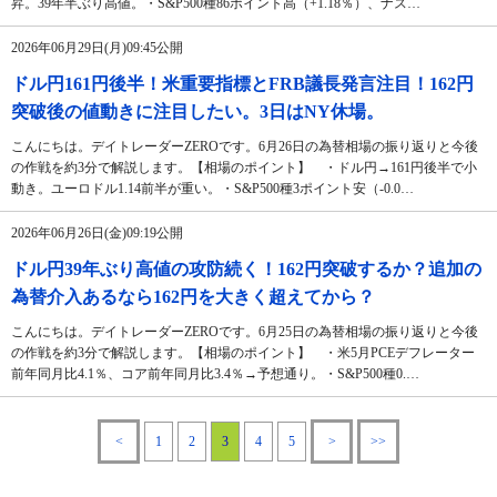
昇。39年半ぶり高値。・S&P500種86ポイント高（+1.18％）、ナス…
2026年06月29日(月)09:45公開
ドル円161円後半！米重要指標とFRB議長発言注目！162円
突破後の値動きに注目したい。3日はNY休場。
こんにちは。デイトレーダーZEROです。6月26日の為替相場の振り返りと今後
の作戦を約3分で解説します。【相場のポイント】 ・ドル円→161円後半で小
動き。ユーロドル1.14前半が重い。・S&P500種3ポイント安（-0.0…
2026年06月26日(金)09:19公開
ドル円39年ぶり高値の攻防続く！162円突破するか？追加の
為替介入あるなら162円を大きく超えてから？
こんにちは。デイトレーダーZEROです。6月25日の為替相場の振り返りと今後
の作戦を約3分で解説します。【相場のポイント】 ・米5月PCEデフレーター
前年同月比4.1％、コア前年同月比3.4％→予想通り。・S&P500種0.…
<
1
2
3
4
5
>
>>