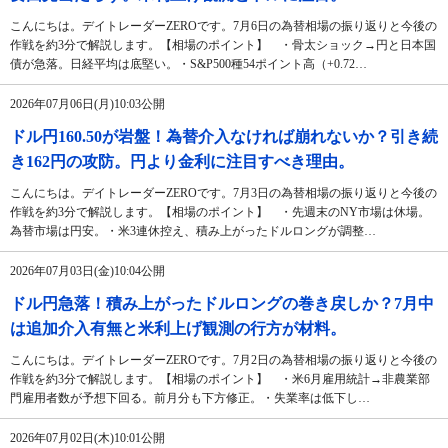
こんにちは。デイトレーダーZEROです。7月6日の為替相場の振り返りと今後の
作戦を約3分で解説します。【相場のポイント】 ・骨太ショック→円と日本国
債が急落。日経平均は底堅い。・S&P500種54ポイント高（+0.72…
2026年07月06日(月)10:03公開
ドル円160.50が岩盤！為替介入なければ崩れないか？引き続
き162円の攻防。円より金利に注目すべき理由。
こんにちは。デイトレーダーZEROです。7月3日の為替相場の振り返りと今後の
作戦を約3分で解説します。【相場のポイント】 ・先週末のNY市場は休場。
為替市場は円安。・米3連休控え、積み上がったドルロングが調整…
2026年07月03日(金)10:04公開
ドル円急落！積み上がったドルロングの巻き戻しか？7月中
は追加介入有無と米利上げ観測の行方が材料。
こんにちは。デイトレーダーZEROです。7月2日の為替相場の振り返りと今後の
作戦を約3分で解説します。【相場のポイント】 ・米6月雇用統計→非農業部
門雇用者数が予想下回る。前月分も下方修正。・失業率は低下し…
2026年07月02日(木)10:01公開