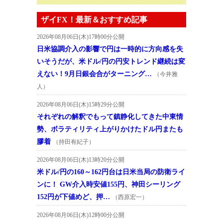
ザイFX！最新＆おすすめ記事
2026年08月06日(木)17時00分公開
日米協調介入の影響で円は一時的に方向感を失
いそうだが、米ドル/円の円安トレンド継続は変
えない！9月日銀会合がターニング…
（今井雅
人）
2026年08月06日(木)15時29分公開
それぞれの解釈でもって鎮静化してきた中東情
勢、ボラティリティ上がりかけたドル円またも
膠着
（持田有紀子）
2026年08月06日(木)13時20分公開
米ドル/円の160～162円台は日米当局の防衛ライ
ンに！ GW介入時安値155円、神田シーリング
152円が下値めど、押…
（西原宏一）
2026年08月06日(木)12時00分公開