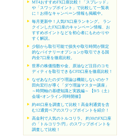
MT4おすすめFX口座比較！「スプレッド」
や「スワップポイント」で比較して一覧表
に！お得なキャンペーン情報も掲載中。
毎月更新中！人気FX口座ランキング。 ラン
クインしたFX口座のキャンペーン情報、お
すすめポイントなどを初心者にもわかりや
すく解説。
少額から取引可能で損失や取引時間が限定
的なバイナリーオプションが取引できる国
内全7口座を徹底比較。
世界の株価指数や金、原油など注目のコモ
ディティを取引できるCFD口座を徹底比較！
なぜあなたのダウ理論は機能しないのか？
田向宏行が導く「ダウ理論マスター講座」
～時間軸の基礎知識と実践編～ 【9/5（土）
会場+オンライン同時開催】
約40口座を調査して比較！高金利通貨を含
む12通貨ペアのスワップポイントを紹介！
高金利で人気のトルコリラ。 約30のFX口座
の「トルコリラ/円」のスワップポイントを
調査して比較！