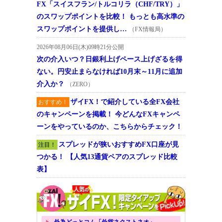
FX「スイスフラン/トルコリラ（CHF/TRY）」
のスワップポイントを比較！ もっとも高水準の
スワップポイントを提供し…
（FX情報局）
2026年08月06日(木)09時21分公開
次の介入いつ？日銀利上げペース上げざるを得
ない。円安止まらなければ10月末～11月に追加
介入か？
（ZERO）
ザイFX！で紹介している全FX会社
おすすめ！
のキャンペーンを掲載！ 今どんなFXキャンペ
ーンをやっているのか、こちらからチェック！
スプレッドが狭いおすすめFX口座が見
注目！
つかる！ 【人気13通貨ペアのスプレッド比較
表】
外為どっとコム「外貨ネクストネオ」