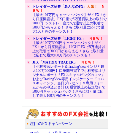
トレイダーズ証券「みんなのFX」
人気！
Ｎ
ＥＷ！
【最大101万円キャッシュバック】ザイFX！か
ら口座開設後、FX口座で5万通貨以上の取引で
5000円+シストレ口座で5万通貨以上の取引で
5000円がもらえる！ さらに取引量に応じて最
大100万円のチャンスも！
トレイダーズ証券「LIGHT FX」
ＮＥＷ！
【最大100万3000円キャッシュバック】ザイ
FX！から口座開設後、LIGHT FXで5万通貨以
上の取引で3000円がもらえる！さらに取引量
に応じて最大100万円のチャンスも！
JFX「MATRIX TRADER」
ＮＥＷ！
【小林芳彦レポート＆TradingViewインジと最
大100万5000円】口座開設完了で小林芳彦オリ
ジナルレポート「FXスキャルピングのコツ」
およびTradingView専用インジケーター「コバ
スキャインジ」当日プレゼント＆専用フォー
ムからの申込と合計1万通貨以上の新規取引で
5000円キャッシュバック！さらに取引量に応
じて最大100万円のチャンスも！
注目のFXキャンペーン