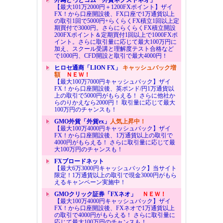
【最大101万2000円＋1200FXポイント】ザイ
FX！から口座開設後、FX口座で1万通貨以上
の取引1回で5000円+らくらくFX積立1回以上定
期買付で3000円。さらにらくらくFX積立開設
200FXポイント＆定期買付1回以上で1000FXポ
イント。さらに取引量に応じて最大100万円に
加え、スクール受講と理解度テスト合格など
で1000円、CFD開設と取引で最大4000円！
ヒロセ通商「LION FX」
キャッシュバック増
額
ＮＥＷ！
【最大100万7000円キャッシュバック】ザイ
FX！から口座開設後、英ポンド/円1万通貨以
上の取引で5000円がもらえる！ さらに他社か
らのりかえなら2000円！ 取引量に応じて最大
100万円のチャンスも！
GMO外貨「外貨ex」
人気上昇中！
【最大100万4000円キャッシュバック】ザイ
FX！から口座開設後、1万通貨以上の取引で
4000円がもらえる！ さらに取引量に応じて最
大100万円のチャンスも！
FXブロードネット
【最大6万3000円キャッシュバック】当サイト
限定！1万通貨以上の取引で現金3000円がもら
えるキャンペーン実施中！
GMOクリック証券「FXネオ」
ＮＥＷ！
【最大100万4000円キャッシュバック】ザイ
FX！から口座開設後、FXネオで1万通貨以上
の取引で4000円がもらえる！ さらに取引量に
応じて最大100万円のチャンスも！