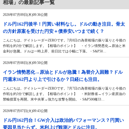
相場」の最新記事一覧
2026年07月09日(木)09:36公開
ドル円162円後半！円買い材料なし。ドルの動き注目。骨太
の方針原案を受けた円安＋債券安いつまで続く？
こんにちは。デイトレーダーZEROです。7月8日の為替相場の振り返りと今後の
作戦を約3分で解説します。【相場のポイント】 ・イラン情勢悪化→原油と米
金利が急騰。ドルは一時上昇、前日比では小幅に下落。・S&P50…
2026年07月08日(水)09:50公開
イラン情勢悪化→原油とドルが急騰！為替介入困難？ドル
円週末162円より上で引けるか？日経にも注目。
こんにちは。デイトレーダーZEROです。7月7日の為替相場の振り返りと今後の
作戦を約3分で解説します。【相場のポイント】 ・米財務省→イラン産原油の
禁輸措置を再開。米中央軍→強力な攻撃を開始。・S&P500種33…
2026年07月07日(火)09:43公開
ドル円162円台！GW介入は政治的パフォーマンス？円買い
要因見当たらず。米利上げ観測とドルに注目。