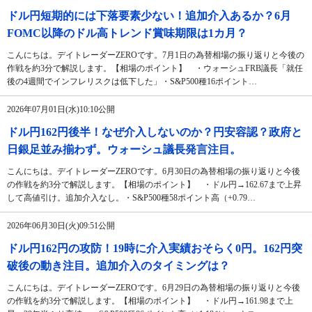
ドル円短期的には下落要素少ない！追加介入あるか？6月
FOMC以降のドル高トレンド賞味期限は1カ月？
こんにちは。デイトレーダーZEROです。7月1日の為替相場の振り返りと今後の
作戦を約3分で解説します。【相場のポイント】 ・ウォーシュFRB議長「就任
後の4週間でインフレリスクは低下した」・S&P500種16ポイント…
2026年07月01日(水)10:10公開
ドル円162円後半！なぜ介入しないのか？円安容認？政府と
日銀足並み揃わず。ウォーシュ議長発言注目。
こんにちは。デイトレーダーZEROです。6月30日の為替相場の振り返りと今後
の作戦を約3分で解説します。【相場のポイント】 ・ドル円→162.67まで上昇
して高値引け。追加介入なし。・S&P500種58ポイント高（+0.79…
2026年06月30日(火)09:51公開
ドル円162円の攻防！19時に介入実績おそらく0円。162円突
破後の動き注目。追加介入のタイミングは？
こんにちは。デイトレーダーZEROです。6月29日の為替相場の振り返りと今後
の作戦を約3分で解説します。【相場のポイント】 ・ドル円→161.98まで上