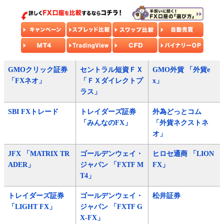
GMOクリック証券
セントラル短資ＦＸ
GMO外貨 「外貨e
「FXネオ」
「ＦＸダイレクトプ
x」
ラス」
SBI FXトレード
トレイダーズ証券
外為どっとコム
「みんなのFX」
「外貨ネクストネ
オ」
JFX 「MATRIX TR
ゴールデンウェイ・
ヒロセ通商 「LION
ADER」
ジャパン 「FXTF M
FX」
T4」
トレイダーズ証券
ゴールデンウェイ・
松井証券
「LIGHT FX」
ジャパン 「FXTF G
X-FX」