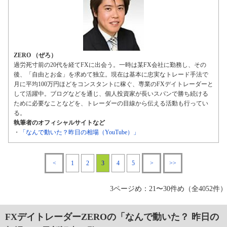
ZERO （ぜろ）
過労死寸前の20代を経てFXに出会う。一時は某FX会社に勤務し、その
後、「自由とお金」を求めて独立。現在は基本に忠実なトレード手法で
月に平均100万円ほどをコンスタントに稼ぐ、専業のFXデイトレーダーと
して活躍中。ブログなどを通じ、個人投資家が長いスパンで勝ち続ける
ために必要なことなどを、トレーダーの目線から伝える活動も行ってい
る。
執筆者のオフィシャルサイトなど
・
「なんで動いた？昨日の相場（YouTube）」
<
1
2
3
4
5
>
>>
3ページめ：21〜30件め（全4052件）
FXデイトレーダーZEROの「なんで動いた？ 昨日の