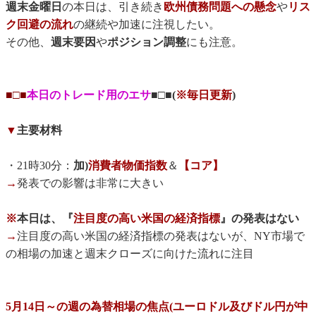
週末金曜日
の本日は、引き続き
欧州債務問題への懸念
や
リス
ク回避の流れ
の継続や加速に注視したい。
その他、
週末要因
や
ポジション調整
にも注意。
■□■
本日のトレード用のエサ
■□■(
※毎日更新
)
▼
主要材料
・21時30分：
加)
消費者物価指数
＆
【コア】
→
発表での影響は非常に大きい
※
本日は、『
注目度の高い米国の経済指標
』の発表はない
→
注目度の高い米国の経済指標の発表はないが、NY市場で
の相場の加速と週末クローズに向けた流れに注目
5月14日～の週の為替相場の焦点(ユーロドル及びドル円が中