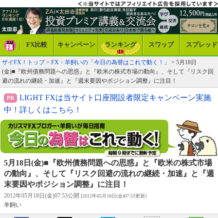
FX比較
キャンペーン
ランキング
スワップ
スプレッド
ザイFX！トップ
>
FX・羊飼いの「今日の為替はこれで動く！」
> 5月18日
(金)■『欧州債務問題への思惑』と『欧米の株式市場の動向』、そして『リスク回
避の流れの継続・加速』と『週末要因やポジション調整』に注目！
LIGHT FXは当サイト口座開設者限定キャンペーン実施
中！詳しくはこちら！
5月18日(金)■『欧州債務問題への思惑』と『欧米の株式市場
の動向』、そして『リスク回避の流れの継続・加速』と『週
末要因やポジション調整』に注目！
2012年05月18日(金)07:53公開
[2012年05月18日(金)07:53更新]
羊飼い