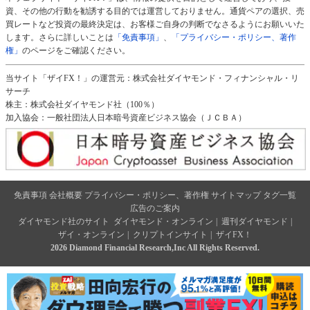
資、その他の行動を勧誘する目的では運営しておりません。通貨ペアの選択、売
買レートなど投資の最終決定は、お客様ご自身の判断でなさるようにお願いいた
します。さらに詳しいことは
「免責事項」
、
「プライバシー・ポリシー、著作
権」
のページをご確認ください。
当サイト「ザイFX！」の運営元：株式会社ダイヤモンド・フィナンシャル・リ
サーチ
株主：株式会社ダイヤモンド社（100％）
加入協会：一般社団法人日本暗号資産ビジネス協会（ＪＣＢＡ）
免責事項
会社概要
プライバシー・ポリシー、著作権
サイトマップ
タグ一覧
広告のご案内
ダイヤモンド社のサイト
ダイヤモンド・オンライン
|
週刊ダイヤモンド
|
ザイ・オンライン
|
クリプトインサイト
|
ザイFX！
2026 Diamond Financial Research,Inc All Rights Reserved.