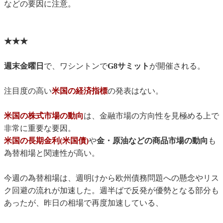
などの要因に注意。
★★★
週末金曜日
で、ワシントンで
G8サミット
が開催される。
注目度の高い
米国の経済指標
の発表はない。
米国の株式市場の動向
は、金融市場の方向性を見極める上で
非常に重要な要因。
米国の長期金利(米国債)
や
金・原油などの商品市場の動向
も
為替相場と関連性が高い。
今週の為替相場は、週明けから欧州債務問題への懸念やリス
ク回避の流れが加速した。週半ばで反発が優勢となる部分も
あったが、昨日の相場で再度加速している、