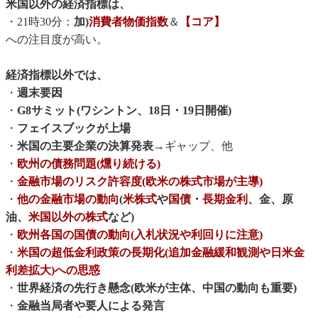
米国以外の経済指標は、
・21時30分：
加)
消費者物価指数
＆
【コア】
への注目度が高い。
経済指標以外では、
・
週末要因
・
G8サミット(ワシントン、18日・19日開催)
・
フェイスブックが上場
・
米国の主要企業の決算発表
→ギャップ、他
・
欧州の債務問題(燻り続ける)
・
金融市場のリスク許容度(欧米の株式市場が主導)
・
他の金融市場の動向
(
米株式
や
国債
・
長期金利
、金、原
油、
米国以外の株式
など)
・
欧州各国の国債の動向(入札状況や利回りに注意)
・
米国の超低金利政策の長期化(追加金融緩和観測や日米金
利差拡大)への思惑
・
世界経済の先行き懸念(欧米が主体、中国の動向も重要)
・
金融当局者や要人による発言