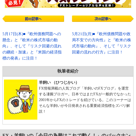
5月17日(木)■『欧州債務問題への
5月21日(月)■『欧州債務問題や政
懸念』と『欧米の株式市場の動
局不安での方向性』と『欧米の株
向』、そして『リスク回避の流れ
式市場の動向』、そして『リスク
の継続・加速』と『米国の経済指
回避の流れの行方』に注目！
標の発表』に注目！
執筆者紹介
羊飼い （ひつじかい）
FX情報満載の人気ブログ「羊飼いのFXブログ」を運営
する凄腕ブロガー。日本ではまだFXが一般的でなかった
2001年からFXのトレードを続けている。このコーナーは
そんな羊飼いが今日発表される重要経済指標をズバリ解
説！
FX・羊飼いの「今日の為替はこれで動く！」のバックナン