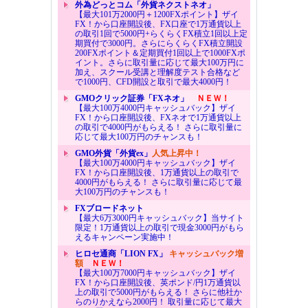
外為どっとコム「外貨ネクストネオ」
【最大101万2000円＋1200FXポイント】ザイ
FX！から口座開設後、FX口座で1万通貨以上
の取引1回で5000円+らくらくFX積立1回以上定
期買付で3000円。さらにらくらくFX積立開設
200FXポイント＆定期買付1回以上で1000FXポ
イント。さらに取引量に応じて最大100万円に
加え、スクール受講と理解度テスト合格など
で1000円、CFD開設と取引で最大4000円！
GMOクリック証券「FXネオ」
ＮＥＷ！
【最大100万4000円キャッシュバック】ザイ
FX！から口座開設後、FXネオで1万通貨以上
の取引で4000円がもらえる！ さらに取引量に
応じて最大100万円のチャンスも！
GMO外貨「外貨ex」
人気上昇中！
【最大100万4000円キャッシュバック】ザイ
FX！から口座開設後、1万通貨以上の取引で
4000円がもらえる！ さらに取引量に応じて最
大100万円のチャンスも！
FXブロードネット
【最大6万3000円キャッシュバック】当サイト
限定！1万通貨以上の取引で現金3000円がもら
えるキャンペーン実施中！
ヒロセ通商「LION FX」
キャッシュバック増
額
ＮＥＷ！
【最大100万7000円キャッシュバック】ザイ
FX！から口座開設後、英ポンド/円1万通貨以
上の取引で5000円がもらえる！ さらに他社か
らのりかえなら2000円！ 取引量に応じて最大