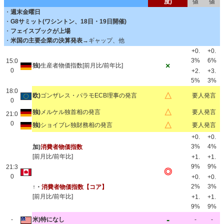
度)
値
値
・
週末金曜日
・
G8サミット(ワシントン、18日・19日開催)
・
フェイスブックが上場
・
米国の主要企業の決算発表
→ギャップ、他
+0.
+0.
3%
6%
15:0
×
独)
生産者物価指数[前月比/前年比]
0
+2.
+3.
5%
3%
18:0
△
欧)
ゴンザレス・パラモECB理事の発言
要人発言
0
△
独)
メルケル独首相の発言
要人発言
21:0
0
△
独)
ショイブレ独財務相の発言
要人発言
+0.
+0.
3%
4%
加)
消費者物価指数
[前月比/前年比]
+1.
+1.
9%
9%
21:3
◎
0
+0.
+0.
2%
3%
↑・
消費者物価指数
【コア】
[前月比/前年比]
+1.
+1.
9%
9%
-
-
米)特になし
-
-