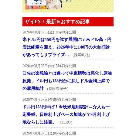
る！
ザイFX！最新＆おすすめ記事
2026年08月07日(金)18時09分公開
米ドル/円は150円を試す展開に!? 米ドル高・円
安は終焉を迎え、2026年中に140円の大台打診
があってもサプライズ…
（陳満咲杜）
2026年08月07日(金)15時43分公開
口先の楽観論とは違って中東情勢は悪化し原油
反発、ドル円も158円台に戻しドル金利上昇で
の雇用統計
（持田有紀子）
2026年08月07日(金)09時11分公開
ドル円158円半ば！今晩米雇用統計→介入も一
応警戒。日銀利上げペース加速か？9月利上げ
地ならしに注目。
（ZERO）
2026年08月07日(金)06時45分公開