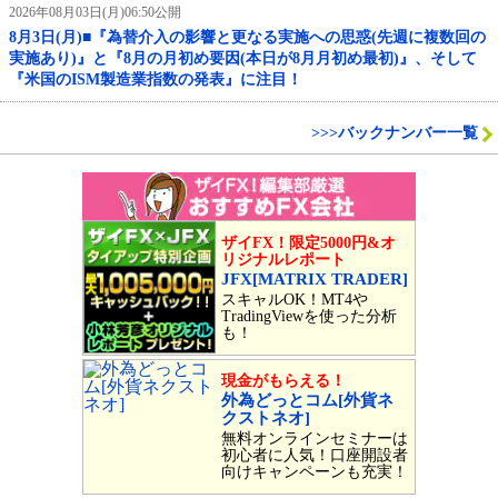
2026年08月03日(月)06:50公開
8月3日(月)■『為替介入の影響と更なる実施への思惑(先週に複数回の
実施あり)』と『8月の月初め要因(本日が8月月初め最初)』、そして
『米国のISM製造業指数の発表』に注目！
>>>バックナンバー一覧
ザイFX！限定5000円&オ
リジナルレポート
JFX[MATRIX TRADER]
スキャルOK！MT4や
TradingViewを使った分析
も！
現金がもらえる！
外為どっとコム[外貨ネ
クストネオ]
無料オンラインセミナーは
初心者に人気！口座開設者
向けキャンペーンも充実！