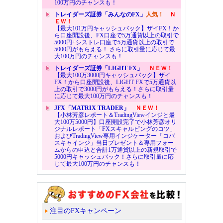
100万円のチャンスも！
トレイダーズ証券「みんなのFX」
人気！
Ｎ
ＥＷ！
【最大101万円キャッシュバック】ザイFX！か
ら口座開設後、FX口座で5万通貨以上の取引で
5000円+シストレ口座で5万通貨以上の取引で
5000円がもらえる！ さらに取引量に応じて最
大100万円のチャンスも！
トレイダーズ証券「LIGHT FX」
ＮＥＷ！
【最大100万3000円キャッシュバック】ザイ
FX！から口座開設後、LIGHT FXで5万通貨以
上の取引で3000円がもらえる！さらに取引量
に応じて最大100万円のチャンスも！
JFX「MATRIX TRADER」
ＮＥＷ！
【小林芳彦レポート＆TradingViewインジと最
大100万5000円】口座開設完了で小林芳彦オリ
ジナルレポート「FXスキャルピングのコツ」
およびTradingView専用インジケーター「コバ
スキャインジ」当日プレゼント＆専用フォー
ムからの申込と合計1万通貨以上の新規取引で
5000円キャッシュバック！さらに取引量に応
じて最大100万円のチャンスも！
注目のFXキャンペーン