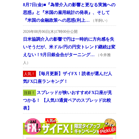
8月7日(金)■『為替介入の影響と更なる実施への
思惑』と『米国の雇用統計の発表』、そして
『米国の金融政策への思惑(利上…
（羊飼い）
2026年08月06日(木)17時00分公開
日米協調介入の影響で円は一時的に方向感を失
いそうだが、米ドル/円の円安トレンド継続は変
えない！9月日銀会合がターニング…
（今井雅
人）
【毎月更新】ザイFX！読者が選んだ人
人気！
気FX口座ランキング！
スプレッドが狭いおすすめFX口座が見
注目！
つかる！ 【人気13通貨ペアのスプレッド比較
表】