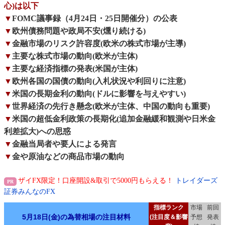
心)は以下
▼
FOMC議事録（4月24日・25日開催分）の公表
▼
欧州債務問題や政局不安(燻り続ける)
▼
金融市場のリスク許容度(欧米の株式市場が主導)
▼
主要な株式市場の動向(欧米が主体)
▼
主要な経済指標の発表(米国が主体)
▼
欧州各国の国債の動向(入札状況や利回りに注意)
▼
米国の長期金利の動向(ドルに影響を与えやすい)
▼
世界経済の先行き懸念(欧米が主体、中国の動向も重要)
▼
米国の超低金利政策の長期化(追加金融緩和観測や日米金
利差拡大)への思惑
▼
金融当局者や要人による発言
▼
金や原油などの商品市場の動向
ザイFX限定！口座開設&取引で5000円もらえる！
トレイダーズ
証券みんなのFX
指標ランク
市場
前回
5月18日(金)の為替相場の注目材料
(注目度＆影響
予想
発表