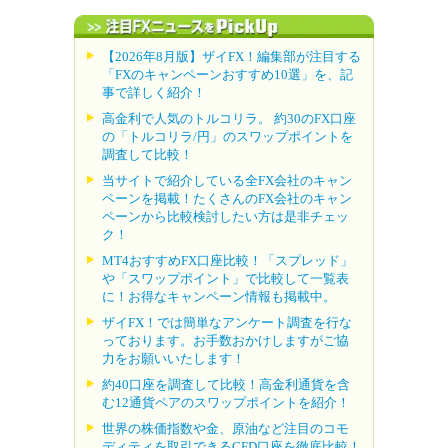
【2026年8月版】ザイFX！編集部が注目する
「FXのキャンペーンおすすめ10選」を、記
事で詳しく紹介！
高金利で人気のトルコリラ。 約30のFX口座
の「トルコリラ/円」のスワップポイントを
調査して比較！
当サイトで紹介している全FX会社のキャン
ペーンを掲載！たくさんのFX会社のキャン
ペーンから比較検討したい方は是非チェッ
ク！
MT4おすすめFX口座比較！「スプレッド」
や「スワップポイント」で比較して一覧表
に！お得なキャンペーン情報も掲載中。
ザイFX！では簡単なアンケート調査を行な
っております。お手数おかけしますがご協
力をお願いいたします！
約40口座を調査して比較！高金利通貨を含
む12通貨ペアのスワップポイントを紹介！
世界の株価指数や金、原油など注目のコモ
ディティを取引できるCFD口座を徹底比較！