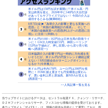
米ドル/円は150円を試す展開に!? 米ドル高・円
安は終焉を迎え、2026年中に140円の大台打診
があってもサプライズではない！ 今回の介入は
成功するとみる(陳満咲杜)
8月7日(金)■『為替介入の影響と更なる実施への
思惑』と『米国の雇用統計の発表』、そして
『米国の金融政策への思惑(利上げへの思惑に注
視)』に注目！(羊飼い)
米ドル/円の160～162円台は日米当局の防衛ライ
ンに！ GW介入時安値155円、神田シーリング
152円が下値めど、押し目買いから戻り売り戦
略へ(西原宏一)
日米協調介入の影響で円は一時的に方向感を失
いそうだが、米ドル/円の円安トレンド継続は変
えない！9月日銀会合がターニングポイントと
なるか？(今井雅人)
米ドル/円は年内170円、ユーロ/円は200円を視
野に！ FOMC据え置きでも円安構造は変わら
ず、悪い金利上昇と原油高、新NISAが支える
(西原宏一)
>>人気記事一覧を見る
当ウェブサイトにおけるデータは、セントラル短資ＦＸ、クォンツ・リサーチ、
ＤＺＨフィナンシャルリサーチ、フィスコから情報の提供を受けております。
本ウェブサイト「ザイFX！」は、情報の提供を目的として運営しており、投