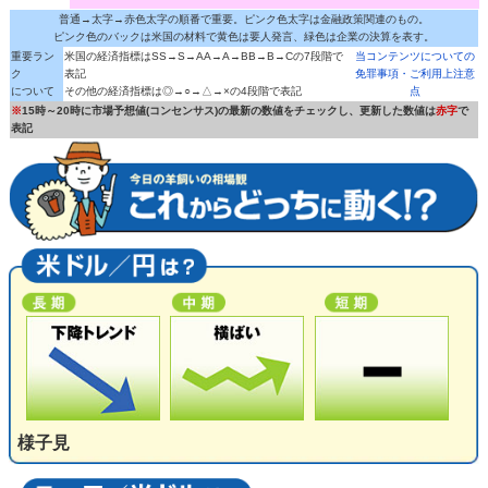
普通→太字→赤色太字の順番で重要。ピンク色太字は金融政策関連のもの。
ピンク色のバックは米国の材料で黄色は要人発言、緑色は企業の決算を表す。
重要ラン
米国の経済指標はSS→S→AA→A→BB→B→Cの7段階で
当コンテンツについての
ク
表記
免罪事項・ご利用上注意
について
その他の経済指標は◎→○→△→×の4段階で表記
点
※
15時～20時に市場予想値(コンセンサス)の最新の数値をチェックし、更新した数値は
赤字
で
表記
様子見