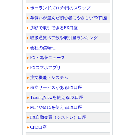
ポーランドズロチ/円のスワップ
羊飼いが選んだ初心者にやさしいFX口座
少額で取引できるFX口座
取扱通貨ペア数や取引量ランキング
会社の信頼性
FX・為替ニュース
FXスマホアプリ
注文機能・システム
積立サービスがあるFX口座
TradingViewを使えるFX口座
MT4やMT5を使えるFX口座
FX自動売買（シストレ）口座
CFD口座