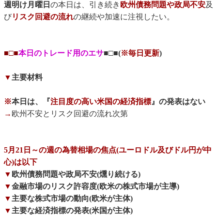
週明け月曜日
の本日は、引き続き
欧州債務問題や政局不安
及
び
リスク回避の流れ
の継続や加速に注視したい。
■□■
本日のトレード用のエサ
■□■(
※毎日更新
)
▼
主要材料
※
本日は、『
注目度の高い米国の経済指標
』の発表はない
→
欧州不安とリスク回避の流れ次第
5月21日～の週の為替相場の焦点(ユーロドル及びドル円が中
心)は以下
▼
欧州債務問題や政局不安(燻り続ける)
▼
金融市場のリスク許容度(欧米の株式市場が主導)
▼
主要な株式市場の動向(欧米が主体)
▼
主要な経済指標の発表(米国が主体)