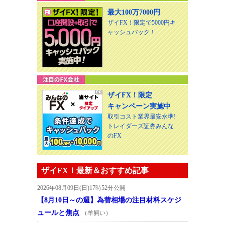
最大100万7000円
ザイFX！限定で5000円キ
ャッシュバック！
ザイFX！限定
キャンペーン実施中
取引コスト業界最安水準!
トレイダーズ証券みんな
のFX
ザイFX！最新＆おすすめ記事
2026年08月09日(日)17時52分公開
【8月10日～の週】為替相場の注目材料スケジ
ュールと焦点
（羊飼い）