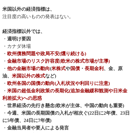
米国以外の経済指標は、
注目度の高いものの発表はない。
経済指標以外では、
・
週明け要因
・カナダ休場
・
欧州債務問題や政局不安(燻り続ける)
・
金融市場のリスク許容度(欧米の株式市場が主導)
・
他の金融市場の動向
(
米株式
や
国債
・
長期金利
、金、原
油、
米国以外の株式
など)
・
欧州各国の国債の動向(入札状況や利回りに注意)
・
米国の超低金利政策の長期化(追加金融緩和観測や日米金
利差拡大)への思惑
・
世界経済の先行き懸念(欧米が主体、中国の動向も重要)
・
今週、米国の長期国債の入札が相次ぐ(22日に2年債、23日
に5年債、24日に7年債)
・
金融当局者や要人による発言