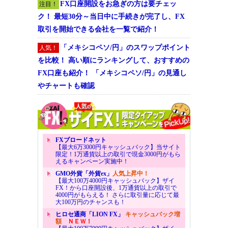
FX口座開設をお急ぎの方は要チェッ
注目！
ク！ 最短30分～当日中に手続きが完了し、FX
取引を開始できる会社を一覧で紹介！
「メキシコペソ/円」のスワップポイント
人気！
を比較！ 高い順にランキングして、おすすめの
FX口座も紹介！ 「メキシコペソ/円」の見通し
やチャートも確認
FXブロードネット
【最大6万3000円キャッシュバック】当サイト
限定！1万通貨以上の取引で現金3000円がもら
えるキャンペーン実施中！
GMO外貨「外貨ex」
人気上昇中！
【最大100万4000円キャッシュバック】ザイ
FX！から口座開設後、1万通貨以上の取引で
4000円がもらえる！ さらに取引量に応じて最
大100万円のチャンスも！
ヒロセ通商「LION FX」
キャッシュバック増
額
ＮＥＷ！