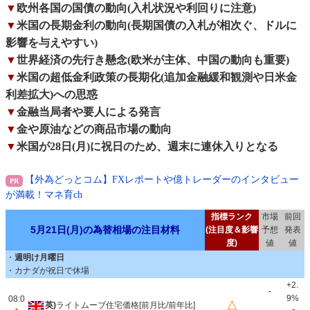
▼
欧州各国の国債の動向(入札状況や利回りに注意)
▼
米国の長期金利の動向(長期国債の入札が相次ぐ、ドルに
影響を与えやすい)
▼
世界経済の先行き懸念(欧米が主体、中国の動向も重要)
▼
米国の超低金利政策の長期化(追加金融緩和観測や日米金
利差拡大)への思惑
▼
金融当局者や要人による発言
▼
金や原油などの商品市場の動向
▼
米国が28日(月)に祝日のため、週末に連休入りとなる
【外為どっとコム】FXレポートや億トレーダーのインタビュー
が満載！マネ育ch
指標ランク
市場
前回
5月21日(月)の為替相場の注目材料
(注目度＆影響
予想
発表
度)
値
値
・
週明け月曜日
・カナダが祝日で休場
+2.
-
9%
08:0
△
英)
ライトムーブ住宅価格[前月比/前年比]