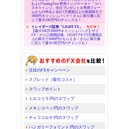
およびTradingView専用インジケーター「コバ
スキャインジ」当日プレゼント＆専用フォー
ムからの申込と合計1万通貨以上の新規取引で
5000円キャッシュバック！さらに取引量に応
じて最大100万円のチャンスも！
トレイダーズ証券「LIGHT FX」
ＮＥＷ！
【最大100万3000円キャッシュバック】ザイ
FX！から口座開設後、LIGHT FXで5万通貨以
上の取引で3000円がもらえる！さらに取引量
に応じて最大100万円のチャンスも！
注目のFXキャンペーン
スプレッド（取引コスト）
スワップポイント
トルコリラ/円のスワップ
メキシコペソ/円のスワップ
チェココルナ/円のスワップ
ハンガリーフォリント/円のスワップ