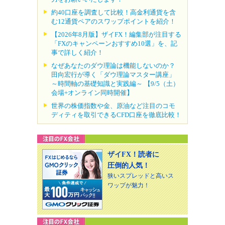
約40口座を調査して比較！高金利通貨を含
む12通貨ペアのスワップポイントを紹介！
【2026年8月版】ザイFX！編集部が注目する
「FXのキャンペーンおすすめ10選」を、記
事で詳しく紹介！
なぜあなたのダウ理論は機能しないのか？
田向宏行が導く「ダウ理論マスター講座」
～時間軸の基礎知識と実践編～ 【9/5（土）
会場+オンライン同時開催】
世界の株価指数や金、原油など注目のコモ
ディティを取引できるCFD口座を徹底比較！
ザイFX！読者に
圧倒的人気！
狭いスプレッドと高いス
ワップが魅力！