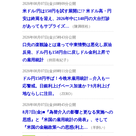
2026年08月07日(金)18時09分公開
米ドル/円は150円を試す展開に!? 米ドル高・円
安は終焉を迎え、2026年中に140円の大台打診
があってもサプライズ…
（陳満咲杜）
2026年08月07日(金)15時43分公開
口先の楽観論とは違って中東情勢は悪化し原油
反発、ドル円も158円台に戻しドル金利上昇で
の雇用統計
（持田有紀子）
2026年08月07日(金)09時11分公開
ドル円158円半ば！今晩米雇用統計→介入も一
応警戒。日銀利上げペース加速か？9月利上げ
地ならしに注目。
（ZERO）
2026年08月07日(金)06時45分公開
8月7日(金)■『為替介入の影響と更なる実施への
思惑』と『米国の雇用統計の発表』、そして
『米国の金融政策への思惑(利上…
（羊飼い）