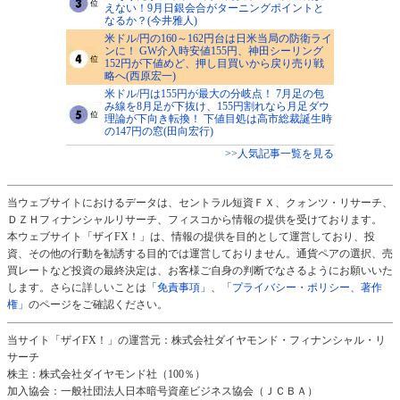
えない！9月日銀会合がターニングポイントと
なるか？(今井雅人)
米ドル/円の160～162円台は日米当局の防衛ライ
ンに！ GW介入時安値155円、神田シーリング
152円が下値めど、押し目買いから戻り売り戦
略へ(西原宏一)
米ドル/円は155円が最大の分岐点！ 7月足の包
み線を8月足が下抜け、155円割れなら月足ダウ
理論が下向き転換！ 下値目処は高市総裁誕生時
の147円の窓(田向宏行)
>>人気記事一覧を見る
当ウェブサイトにおけるデータは、セントラル短資ＦＸ、クォンツ・リサーチ、
ＤＺＨフィナンシャルリサーチ、フィスコから情報の提供を受けております。
本ウェブサイト「ザイFX！」は、情報の提供を目的として運営しており、投
資、その他の行動を勧誘する目的では運営しておりません。通貨ペアの選択、売
買レートなど投資の最終決定は、お客様ご自身の判断でなさるようにお願いいた
します。さらに詳しいことは
「免責事項」
、
「プライバシー・ポリシー、著作
権」
のページをご確認ください。
当サイト「ザイFX！」の運営元：株式会社ダイヤモンド・フィナンシャル・リ
サーチ
株主：株式会社ダイヤモンド社（100％）
加入協会：一般社団法人日本暗号資産ビジネス協会（ＪＣＢＡ）