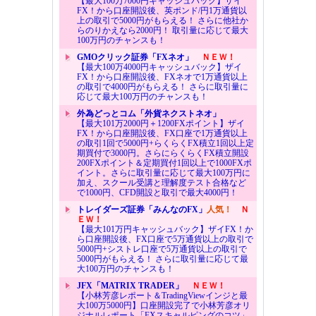
【最大100万7000円キャッシュバック】ザイ
FX！から口座開設後、英ポンド/円1万通貨以
上の取引で5000円がもらえる！ さらに他社か
らのりかえなら2000円！ 取引量に応じて最大
100万円のチャンスも！
GMOクリック証券「FXネオ」
ＮＥＷ！
【最大100万4000円キャッシュバック】ザイ
FX！から口座開設後、FXネオで1万通貨以上
の取引で4000円がもらえる！ さらに取引量に
応じて最大100万円のチャンスも！
外為どっとコム「外貨ネクストネオ」
【最大101万2000円＋1200FXポイント】ザイ
FX！から口座開設後、FX口座で1万通貨以上
の取引1回で5000円+らくらくFX積立1回以上定
期買付で3000円。さらにらくらくFX積立開設
200FXポイント＆定期買付1回以上で1000FXポ
イント。さらに取引量に応じて最大100万円に
加え、スクール受講と理解度テスト合格など
で1000円、CFD開設と取引で最大4000円！
トレイダーズ証券「みんなのFX」
人気！
Ｎ
ＥＷ！
【最大101万円キャッシュバック】ザイFX！か
ら口座開設後、FX口座で5万通貨以上の取引で
5000円+シストレ口座で5万通貨以上の取引で
5000円がもらえる！ さらに取引量に応じて最
大100万円のチャンスも！
JFX「MATRIX TRADER」
ＮＥＷ！
【小林芳彦レポート＆TradingViewインジと最
大100万5000円】口座開設完了で小林芳彦オリ
ジナルレポート「FXスキャルピングのコツ」