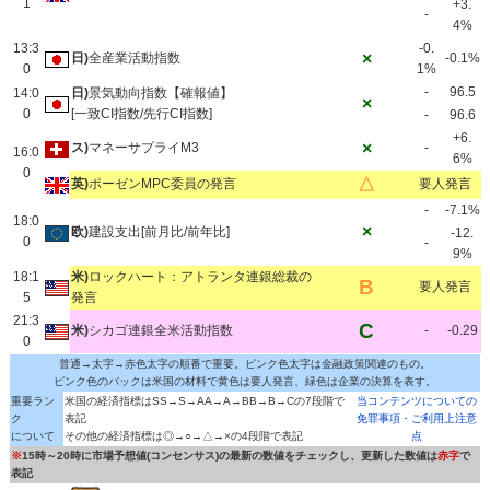
1
+3.
-
4%
13:3
-0.
×
日)
全産業活動指数
-0.1%
0
1%
-
96.5
14:0
日)
景気動向指数【確報値】
×
0
[一致CI指数/先行CI指数]
-
96.6
+6.
×
ス)
マネーサプライM3
-
16:0
6%
0
△
英)
ポーゼンMPC委員の発言
要人発言
-
-7.1%
18:0
×
欧)
建設支出[前月比/前年比]
-12.
0
-
9%
18:1
米)
ロックハート：アトランタ連銀総裁の
B
要人発言
5
発言
21:3
C
米)
シカゴ連銀全米活動指数
-
-0.29
0
普通→太字→赤色太字の順番で重要。ピンク色太字は金融政策関連のもの。
ピンク色のバックは米国の材料で黄色は要人発言、緑色は企業の決算を表す。
重要ラン
米国の経済指標はSS→S→AA→A→BB→B→Cの7段階で
当コンテンツについての
ク
表記
免罪事項・ご利用上注意
について
その他の経済指標は◎→○→△→×の4段階で表記
点
※
15時～20時に市場予想値(コンセンサス)の最新の数値をチェックし、更新した数値は
赤字
で
表記