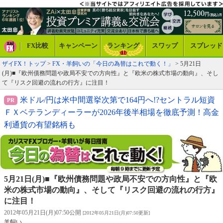
FX比較
キャンペーン
ランキング
スワップ
スプレッド
ザイFX！トップ
>
FX・羊飼いの「今日の為替はこれで動く！」
> 5月21日
(月)■『欧州債務問題や政局不安での方向性』と『欧米の株式市場の動向』、そし
て『リスク回避の流れの行方』に注目！
米ドル/円は米中間選挙次第で164円へ!?セントラル短資
ＦＸベテランディーラーが2026年後半相場を徹底予測！高金
利通貨の有望銘柄も
5月21日(月)■『欧州債務問題や政局不安での方向性』と『欧
米の株式市場の動向』、そして『リスク回避の流れの行方』
に注目！
2012年05月21日(月)07:50公開
[2012年05月21日(月)07:50更新]
羊飼い