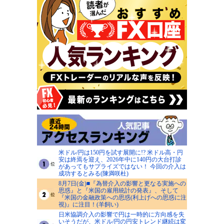
米ドル/円は150円を試す展開に!? 米ドル高・円
安は終焉を迎え、2026年中に140円の大台打診
があってもサプライズではない！ 今回の介入は
成功するとみる(陳満咲杜)
8月7日(金)■『為替介入の影響と更なる実施への
思惑』と『米国の雇用統計の発表』、そして
『米国の金融政策への思惑(利上げへの思惑に注
視)』に注目！(羊飼い)
日米協調介入の影響で円は一時的に方向感を失
いそうだが、米ドル/円の円安トレンド継続は変