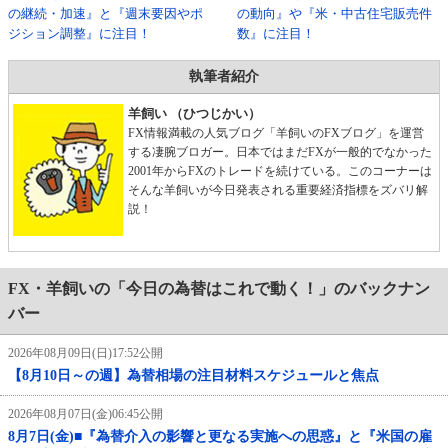
の継続・加速』と『週末要因やポ
の動向』や『米・中古住宅販売件
ジション調整』に注目！
数』に注目！
執筆者紹介
羊飼い （ひつじかい）
FX情報満載の人気ブログ「羊飼いのFXブログ」を運営
する凄腕ブロガー。日本ではまだFXが一般的でなかった
2001年からFXのトレードを続けている。このコーナーは
そんな羊飼いが今日発表される重要経済指標をズバリ解
説！
FX・羊飼いの「今日の為替はこれで動く！」のバックナン
バー
2026年08月09日(日)17:52公開
【8月10日～の週】為替相場の注目材料スケジュールと焦点
2026年08月07日(金)06:45公開
8月7日(金)■『為替介入の影響と更なる実施への思惑』と『米国の雇