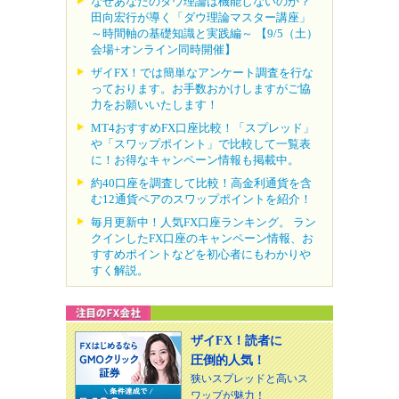
なぜあなたのダウ理論は機能しないのか？
田向宏行が導く「ダウ理論マスター講座」
～時間軸の基礎知識と実践編～ 【9/5（土）
会場+オンライン同時開催】
ザイFX！では簡単なアンケート調査を行な
っております。お手数おかけしますがご協
力をお願いいたします！
MT4おすすめFX口座比較！「スプレッド」
や「スワップポイント」で比較して一覧表
に！お得なキャンペーン情報も掲載中。
約40口座を調査して比較！高金利通貨を含
む12通貨ペアのスワップポイントを紹介！
毎月更新中！人気FX口座ランキング。 ラン
クインしたFX口座のキャンペーン情報、お
すすめポイントなどを初心者にもわかりや
すく解説。
ザイFX！読者に
圧倒的人気！
狭いスプレッドと高いス
ワップが魅力！