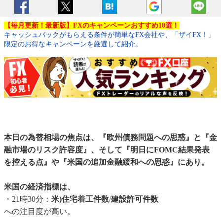
【毎月更新！最新版】FXのキャンペーンおすすめ10選！
キャッシュバックがもらえる条件が簡単なFX会社や、「ザイFX！」
限定のお得なキャンペーンを厳選して紹介。
本日の為替相場の焦点は、『欧州債務問題への思惑』と『金
融市場のリスク許容度』、そして『明日にFOMC結果発表
を控える点』や『米国の追加金融緩和への思惑』にあり。
米国の経済指標は、
・21時30分：
米)住宅着工件数
/
建設許可件数
への注目度が高い。