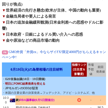
回りが焦点)
▼
世界経済の先行き懸念(欧米が主体、中国の動向も重要)
▼
金融当局者や要人による発言
▼
日本の追加金融緩和観測(日米金利差への思惑やドルに影
響)
▼
日本政府・日銀によるドル買い介入への思惑
▼
金や原油などの商品市場の動向
GMO外貨「外貨ex」今ならザイFX!限定4000円がもらえるキャン
ペーン中!
指標ランク
市場
前回
6月19日(火)の為替相場の注目材料
(注目度＆
予想
発表値
影響度)
値
・
G20首脳会議(18日・19日開催)
・
明日にFOMC結果発表を控える
・
JPモルガンのCEOが証言
・米国の主要企業の決算発表→フェデックス、アドビ・システムズ、他
10:3
◎
豪)
RBA議事録(6月5日開催分)
-
-
0
-
96.5
14:0
日)
景気動向指数【確報値】