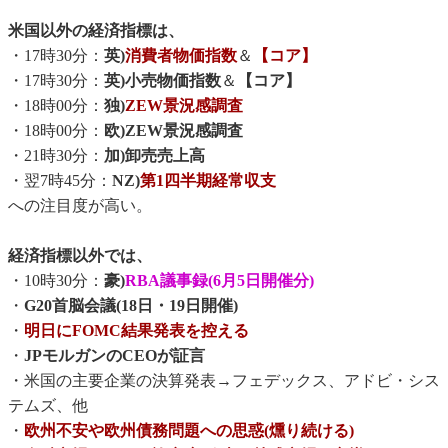
米国以外の経済指標は、
・17時30分：
英)
消費者物価指数
＆
【コア】
・17時30分：
英)小売物価指数
＆
【コア】
・18時00分：
独)
ZEW景況感調査
・18時00分：
欧)ZEW景況感調査
・21時30分：
加)卸売売上高
・翌7時45分：
NZ)
第1四半期経常収支
への注目度が高い。
経済指標以外では、
・10時30分：
豪)
RBA議事録(6月5日開催分)
・
G20首脳会議(18日・19日開催)
・
明日にFOMC結果発表を控える
・
JPモルガンのCEOが証言
・米国の主要企業の決算発表→フェデックス、アドビ・シス
テムズ、他
・
欧州不安や欧州債務問題への思惑(燻り続ける)