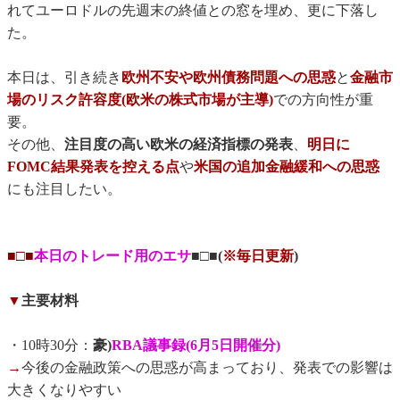
れてユーロドルの先週末の終値との窓を埋め、更に下落し
た。
本日は、引き続き
欧州不安や欧州債務問題への思惑
と
金融市
場のリスク許容度(欧米の株式市場が主導)
での方向性が重
要。
その他、
注目度の高い欧米の経済指標の発表
、
明日に
FOMC結果発表を控える点
や
米国の追加金融緩和への思惑
にも注目したい。
■□■
本日のトレード用のエサ
■□■(
※毎日更新
)
▼
主要材料
・10時30分：
豪)
RBA議事録(6月5日開催分)
→
今後の金融政策への思惑が高まっており、発表での影響は
大きくなりやすい