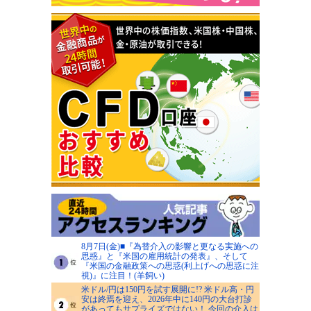
8月7日(金)■『為替介入の影響と更なる実施への
思惑』と『米国の雇用統計の発表』、そして
『米国の金融政策への思惑(利上げへの思惑に注
視)』に注目！(羊飼い)
米ドル/円は150円を試す展開に!? 米ドル高・円
安は終焉を迎え、2026年中に140円の大台打診
があってもサプライズではない！ 今回の介入は