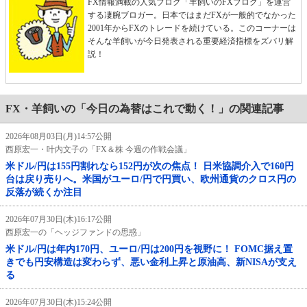
FX情報満載の人気ブログ「羊飼いのFXブログ」を運営
する凄腕ブロガー。日本ではまだFXが一般的でなかった
2001年からFXのトレードを続けている。このコーナーは
そんな羊飼いが今日発表される重要経済指標をズバリ解
説！
FX・羊飼いの「今日の為替はこれで動く！」の関連記事
2026年08月03日(月)14:57公開
西原宏一・叶内文子の「FX＆株 今週の作戦会議」
米ドル/円は155円割れなら152円が次の焦点！ 日米協調介入で160円
台は戻り売りへ。米国がユーロ/円で円買い、欧州通貨のクロス円の
反落が続くか注目
2026年07月30日(木)16:17公開
西原宏一の「ヘッジファンドの思惑」
米ドル/円は年内170円、ユーロ/円は200円を視野に！ FOMC据え置
きでも円安構造は変わらず、悪い金利上昇と原油高、新NISAが支え
る
2026年07月30日(木)15:24公開