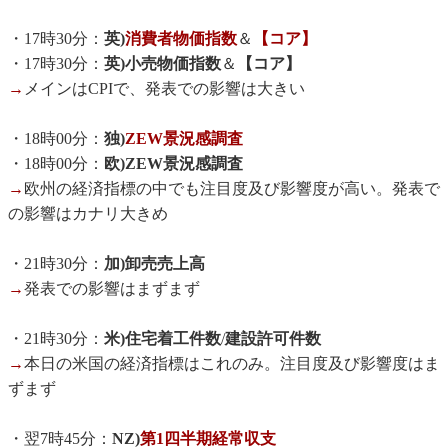
・17時30分：
英)
消費者物価指数
＆
【コア】
・17時30分：
英)小売物価指数
＆
【コア】
→
メインはCPIで、発表での影響は大きい
・18時00分：
独)
ZEW景況感調査
・18時00分：
欧)ZEW景況感調査
→
欧州の経済指標の中でも注目度及び影響度が高い。発表で
の影響はカナリ大きめ
・21時30分：
加)卸売売上高
→
発表での影響はまずまず
・21時30分：
米)住宅着工件数
/
建設許可件数
→
本日の米国の経済指標はこれのみ。注目度及び影響度はま
ずまず
・翌7時45分：
NZ)
第1四半期経常収支