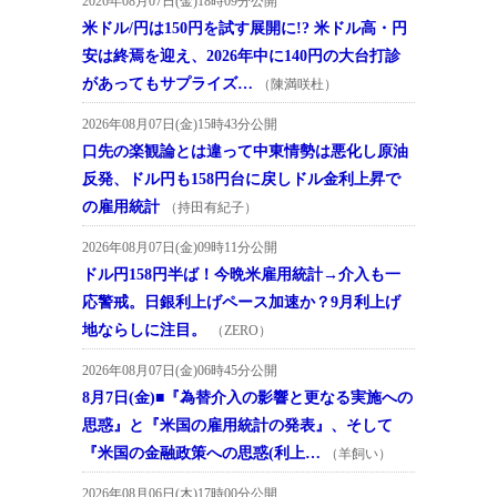
2026年08月07日(金)18時09分公開
米ドル/円は150円を試す展開に!? 米ドル高・円
安は終焉を迎え、2026年中に140円の大台打診
があってもサプライズ…
（陳満咲杜）
2026年08月07日(金)15時43分公開
口先の楽観論とは違って中東情勢は悪化し原油
反発、ドル円も158円台に戻しドル金利上昇で
の雇用統計
（持田有紀子）
2026年08月07日(金)09時11分公開
ドル円158円半ば！今晩米雇用統計→介入も一
応警戒。日銀利上げペース加速か？9月利上げ
地ならしに注目。
（ZERO）
2026年08月07日(金)06時45分公開
8月7日(金)■『為替介入の影響と更なる実施への
思惑』と『米国の雇用統計の発表』、そして
『米国の金融政策への思惑(利上…
（羊飼い）
2026年08月06日(木)17時00分公開