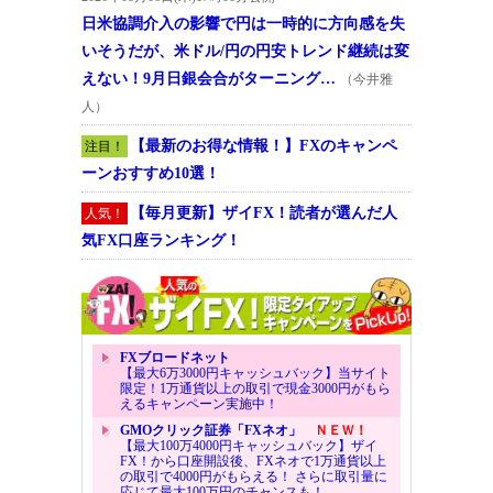
日米協調介入の影響で円は一時的に方向感を失
いそうだが、米ドル/円の円安トレンド継続は変
えない！9月日銀会合がターニング…
（今井雅
人）
【最新のお得な情報！】FXのキャンペ
注目！
ーンおすすめ10選！
【毎月更新】ザイFX！読者が選んだ人
人気！
気FX口座ランキング！
FXブロードネット
【最大6万3000円キャッシュバック】当サイト
限定！1万通貨以上の取引で現金3000円がもら
えるキャンペーン実施中！
GMOクリック証券「FXネオ」
ＮＥＷ！
【最大100万4000円キャッシュバック】ザイ
FX！から口座開設後、FXネオで1万通貨以上
の取引で4000円がもらえる！ さらに取引量に
応じて最大100万円のチャンスも！