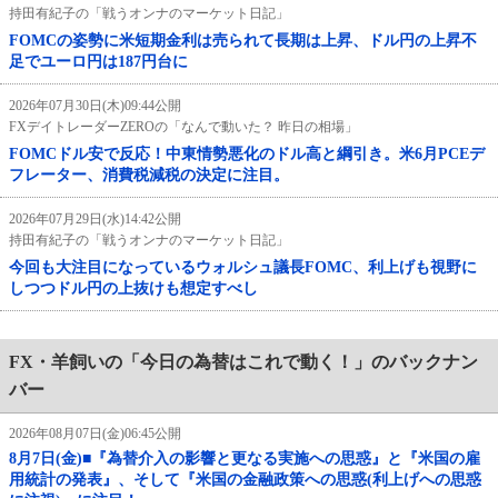
持田有紀子の「戦うオンナのマーケット日記」
FOMCの姿勢に米短期金利は売られて長期は上昇、ドル円の上昇不
足でユーロ円は187円台に
2026年07月30日(木)09:44公開
FXデイトレーダーZEROの「なんで動いた？ 昨日の相場」
FOMCドル安で反応！中東情勢悪化のドル高と綱引き。米6月PCEデ
フレーター、消費税減税の決定に注目。
2026年07月29日(水)14:42公開
持田有紀子の「戦うオンナのマーケット日記」
今回も大注目になっているウォルシュ議長FOMC、利上げも視野に
しつつドル円の上抜けも想定すべし
FX・羊飼いの「今日の為替はこれで動く！」のバックナン
バー
2026年08月07日(金)06:45公開
8月7日(金)■『為替介入の影響と更なる実施への思惑』と『米国の雇
用統計の発表』、そして『米国の金融政策への思惑(利上げへの思惑