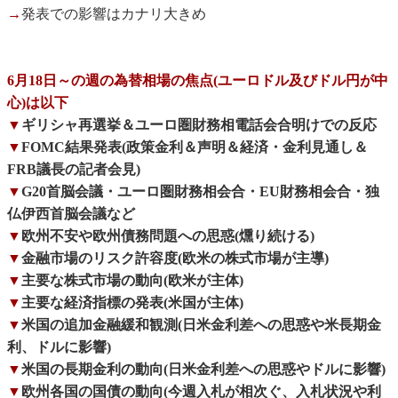
→
発表での影響はカナリ大きめ
6月18日～の週の為替相場の焦点(ユーロドル及びドル円が中
心)は以下
▼
ギリシャ再選挙＆ユーロ圏財務相電話会合明けでの反応
▼
FOMC結果発表(政策金利＆声明＆経済・金利見通し＆
FRB議長の記者会見)
▼
G20首脳会議・ユーロ圏財務相会合・EU財務相会合・独
仏伊西首脳会議など
▼
欧州不安や欧州債務問題への思惑(燻り続ける)
▼
金融市場のリスク許容度(欧米の株式市場が主導)
▼
主要な株式市場の動向(欧米が主体)
▼
主要な経済指標の発表(米国が主体)
▼
米国の追加金融緩和観測(日米金利差への思惑や米長期金
利、ドルに影響)
▼
米国の長期金利の動向(日米金利差への思惑やドルに影響)
▼
欧州各国の国債の動向(今週入札が相次ぐ、入札状況や利