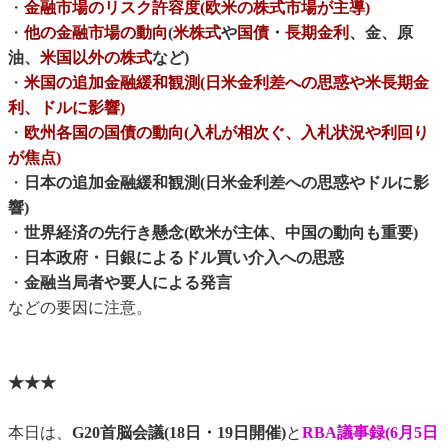
・
金融市場のリスク許容度(欧米の株式市場が主導)
・
他の金融市場の動向
(
米株式
や
国債
・
長期金利
、金、原
油、
米国以外の株式
など)
・
米国の追加金融緩和観測(日米金利差への思惑や米長期金
利、ドルに影響)
・
欧州各国の国債の動向(入札が相次ぐ、入札状況や利回り
が焦点)
・
日本の追加金融緩和観測(日米金利差への思惑やドルに影
響)
・
世界経済の先行き懸念(欧米が主体、中国の動向も重要)
・
日本政府・日銀によるドル買い介入への思惑
・
金融当局者や要人による発言
などの要因に注意。
★★★
本日は、
G20首脳会議(18日・19日開催)
と
RBA議事録(6月5日