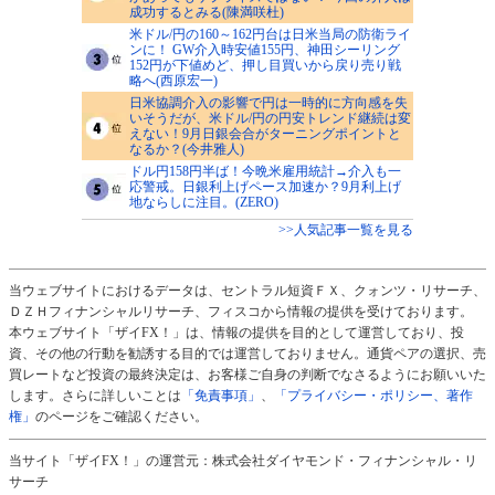
成功するとみる(陳満咲杜)
米ドル/円の160～162円台は日米当局の防衛ライ
ンに！ GW介入時安値155円、神田シーリング
152円が下値めど、押し目買いから戻り売り戦
略へ(西原宏一)
日米協調介入の影響で円は一時的に方向感を失
いそうだが、米ドル/円の円安トレンド継続は変
えない！9月日銀会合がターニングポイントと
なるか？(今井雅人)
ドル円158円半ば！今晩米雇用統計→介入も一
応警戒。日銀利上げペース加速か？9月利上げ
地ならしに注目。(ZERO)
>>人気記事一覧を見る
当ウェブサイトにおけるデータは、セントラル短資ＦＸ、クォンツ・リサーチ、
ＤＺＨフィナンシャルリサーチ、フィスコから情報の提供を受けております。
本ウェブサイト「ザイFX！」は、情報の提供を目的として運営しており、投
資、その他の行動を勧誘する目的では運営しておりません。通貨ペアの選択、売
買レートなど投資の最終決定は、お客様ご自身の判断でなさるようにお願いいた
します。さらに詳しいことは
「免責事項」
、
「プライバシー・ポリシー、著作
権」
のページをご確認ください。
当サイト「ザイFX！」の運営元：株式会社ダイヤモンド・フィナンシャル・リ
サーチ