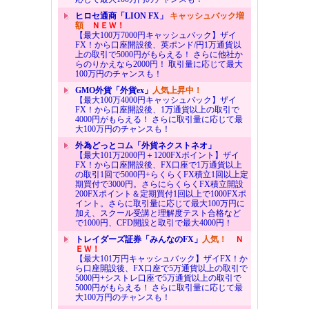
ヒロセ通商「LION FX」
キャッシュバック増
額
ＮＥＷ！
【最大100万7000円キャッシュバック】ザイ
FX！から口座開設後、英ポンド/円1万通貨以
上の取引で5000円がもらえる！ さらに他社か
らのりかえなら2000円！ 取引量に応じて最大
100万円のチャンスも！
GMO外貨「外貨ex」
人気上昇中！
【最大100万4000円キャッシュバック】ザイ
FX！から口座開設後、1万通貨以上の取引で
4000円がもらえる！ さらに取引量に応じて最
大100万円のチャンスも！
外為どっとコム「外貨ネクストネオ」
【最大101万2000円＋1200FXポイント】ザイ
FX！から口座開設後、FX口座で1万通貨以上
の取引1回で5000円+らくらくFX積立1回以上定
期買付で3000円。さらにらくらくFX積立開設
200FXポイント＆定期買付1回以上で1000FXポ
イント。さらに取引量に応じて最大100万円に
加え、スクール受講と理解度テスト合格など
で1000円、CFD開設と取引で最大4000円！
トレイダーズ証券「みんなのFX」
人気！
Ｎ
ＥＷ！
【最大101万円キャッシュバック】ザイFX！か
ら口座開設後、FX口座で5万通貨以上の取引で
5000円+シストレ口座で5万通貨以上の取引で
5000円がもらえる！ さらに取引量に応じて最
大100万円のチャンスも！