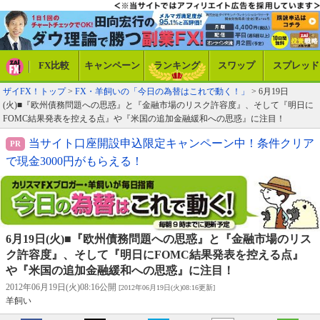
FX比較
キャンペーン
ランキング
スワップ
スプレッド
ザイFX！トップ
>
FX・羊飼いの「今日の為替はこれで動く！」
> 6月19日
(火)■『欧州債務問題への思惑』と『金融市場のリスク許容度』、そして『明日に
FOMC結果発表を控える点』や『米国の追加金融緩和への思惑』に注目！
当サイト口座開設申込限定キャンペーン中！条件クリア
で現金3000円がもらえる！
6月19日(火)■『欧州債務問題への思惑』と『金融市場のリス
ク許容度』、そして『明日にFOMC結果発表を控える点』
や『米国の追加金融緩和への思惑』に注目！
2012年06月19日(火)08:16公開
[2012年06月19日(火)08:16更新]
羊飼い