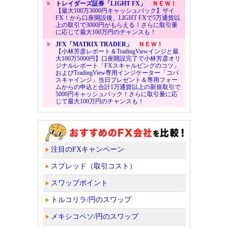
トレイダーズ証券「LIGHT FX」
ＮＥＷ！
【最大100万3000円キャッシュバック】ザイ
FX！から口座開設後、LIGHT FXで5万通貨以
上の取引で3000円がもらえる！さらに取引量
に応じて最大100万円のチャンスも！
JFX「MATRIX TRADER」
ＮＥＷ！
【小林芳彦レポート＆TradingViewインジと最
大100万5000円】口座開設完了で小林芳彦オリ
ジナルレポート「FXスキャルピングのコツ」
およびTradingView専用インジケーター「コバ
スキャインジ」当日プレゼント＆専用フォー
ムからの申込と合計1万通貨以上の新規取引で
5000円キャッシュバック！さらに取引量に応
じて最大100万円のチャンスも！
注目のFXキャンペーン
スプレッド（取引コスト）
スワップポイント
トルコリラ/円のスワップ
メキシコペソ/円のスワップ