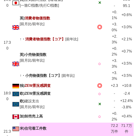
×
0
[一致CI指数/先行CI指数]
-
95.1
+0.
+0.6%
1%
英)
消費者物価指数
[前月比/前年比]
+3.
◎
+3.0%
0%
+2.
↑・
消費者物価指数
【コア】
[前年比]
+2.1%
3%
17:3
0
+0.
+0.7%
2%
英)小売物価指数
[前月比/前年比]
+3.
○
+3.5%
3%
+3.
↑・小売物価指数【コア】
[前年比]
+3.5%
3%
◎
独)
ZEW景況感調査
+2.3
+10.8
18:0
○
欧)ZEW景況感調査
-
-2.4
0
-
+12.4%
欧)
建設支出
×
[前月比/前年比]
-
-3.8%
+0.
○
加)卸売売上高
+0.4%
2%
72.2
71.7万
米)住宅着工件数
21:3
万件
件