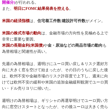
開催分)
が行われる。
また、
明日にFOMC結果発表を控える
。
米国の経済指標
は、
住宅着工件数
/
建設許可件数
がメイン。
米国の株式市場の動向
は、金融市場の方向性を見極める上で
非常に重要な要因。
米国の長期金利(米国債)
や
金・原油などの商品市場の動向
も
為替相場と関連性が高い。
先週の為替相場は、週明けにユーロ買い戻し＆リスク選好方
向に大きく窓を空けて始まったが、その日のうちに戻した後
は、欧州不安や金融市場のリスク許容度で上下し、週末に向
けては欧州不安の緩和や米国の追加金融緩和観測でユーロ買
い・ドル売りヨリに傾いた。
週明けの為替相場は、ギリシャの再選挙明けでユーロ買い方
向に窓空けスタートとなったが、その後ユーロは大きく売ら