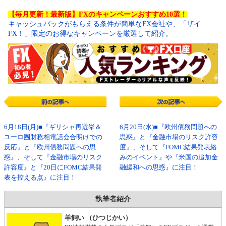
【毎月更新！最新版】FXのキャンペーンおすすめ10選！
キャッシュバックがもらえる条件が簡単なFX会社や、「ザイ
FX！」限定のお得なキャンペーンを厳選して紹介。
6月18日(月)■『ギリシャ再選挙＆
6月20日(水)■『欧州債務問題への
ユーロ圏財務相電話会合明けでの
思惑』と『金融市場のリスク許容
反応』と『欧州債務問題への思
度』、そして『FOMC結果発表絡
惑』、そして『金融市場のリスク
みのイベント』や『米国の追加金
許容度』と『20日にFOMC結果発
融緩和への思惑』に注目！
表を控える点』に注目！
執筆者紹介
羊飼い （ひつじかい）