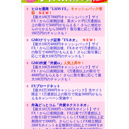
ヒロセ通商「LION FX」
キャッシュバック増
額
ＮＥＷ！
【最大100万7000円キャッシュバック】ザイ
FX！から口座開設後、英ポンド/円1万通貨以
上の取引で5000円がもらえる！ さらに他社か
らのりかえなら2000円！ 取引量に応じて最大
100万円のチャンスも！
GMOクリック証券「FXネオ」
ＮＥＷ！
【最大100万4000円キャッシュバック】ザイ
FX！から口座開設後、FXネオで1万通貨以上
の取引で4000円がもらえる！ さらに取引量に
応じて最大100万円のチャンスも！
GMO外貨「外貨ex」
人気上昇中！
【最大100万4000円キャッシュバック】ザイ
FX！から口座開設後、1万通貨以上の取引で
4000円がもらえる！ さらに取引量に応じて最
大100万円のチャンスも！
FXブロードネット
【最大6万3000円キャッシュバック】当サイト
限定！1万通貨以上の取引で現金3000円がもら
えるキャンペーン実施中！
外為どっとコム「外貨ネクストネオ」
【最大101万2000円＋1200FXポイント】ザイ
FX！から口座開設後、FX口座で1万通貨以上
の取引1回で5000円+らくらくFX積立1回以上定
期買付で3000円。さらにらくらくFX積立開設
200FXポイント＆定期買付1回以上で1000FXポ