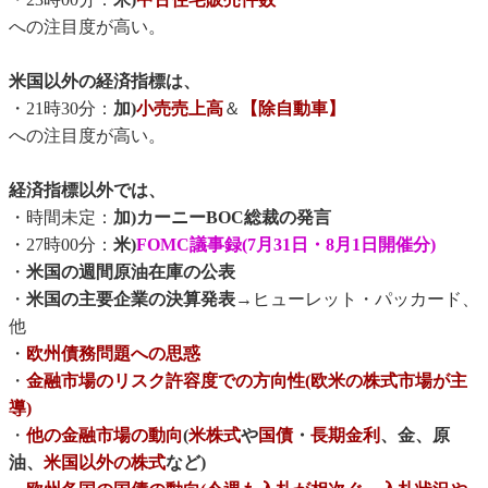
への注目度が高い。
米国以外の経済指標は、
・21時30分：
加)
小売売上高
＆
【除自動車】
への注目度が高い。
経済指標以外では、
・時間未定：
加)カーニーBOC総裁の発言
・27時00分：
米)
FOMC議事録(7月31日・8月1日開催分)
・
米国の週間原油在庫の公表
・
米国の主要企業の決算発表
→ヒューレット・パッカード、
他
・
欧州債務問題への思惑
・
金融市場のリスク許容度での方向性(欧米の株式市場が主
導)
・
他の金融市場の動向
(
米株式
や
国債
・
長期金利
、金、原
油、
米国以外の株式
など)