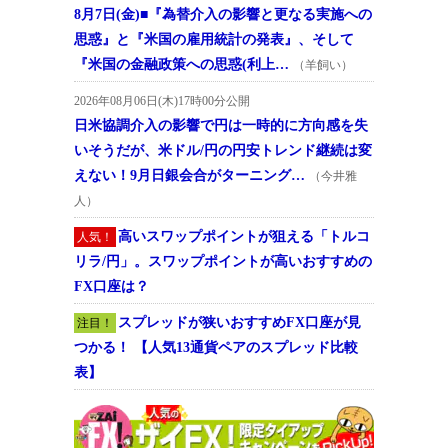
8月7日(金)■『為替介入の影響と更なる実施への
思惑』と『米国の雇用統計の発表』、そして
『米国の金融政策への思惑(利上…
（羊飼い）
2026年08月06日(木)17時00分公開
日米協調介入の影響で円は一時的に方向感を失
いそうだが、米ドル/円の円安トレンド継続は変
えない！9月日銀会合がターニング…
（今井雅
人）
高いスワップポイントが狙える「トルコ
人気！
リラ/円」。スワップポイントが高いおすすめの
FX口座は？
スプレッドが狭いおすすめFX口座が見
注目！
つかる！ 【人気13通貨ペアのスプレッド比較
表】