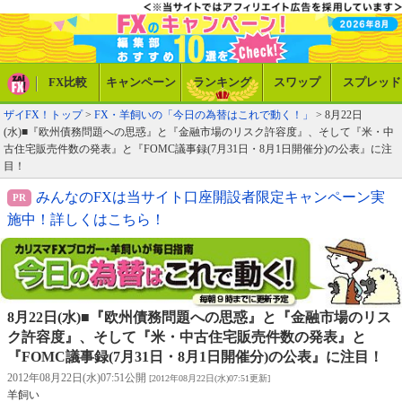
FX比較
キャンペーン
ランキング
スワップ
スプレッド
ザイFX！トップ
>
FX・羊飼いの「今日の為替はこれで動く！」
> 8月22日
(水)■『欧州債務問題への思惑』と『金融市場のリスク許容度』、そして『米・中
古住宅販売件数の発表』と『FOMC議事録(7月31日・8月1日開催分)の公表』に注
目！
みんなのFXは当サイト口座開設者限定キャンペーン実
施中！詳しくはこちら！
8月22日(水)■『欧州債務問題への思惑』と『金融市場のリス
ク許容度』、そして『米・中古住宅販売件数の発表』と
『FOMC議事録(7月31日・8月1日開催分)の公表』に注目！
2012年08月22日(水)07:51公開
[2012年08月22日(水)07:51更新]
羊飼い