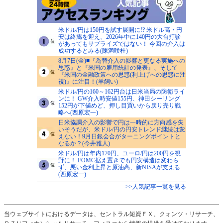
米ドル/円は150円を試す展開に!? 米ドル高・円
安は終焉を迎え、2026年中に140円の大台打診
があってもサプライズではない！ 今回の介入は
成功するとみる(陳満咲杜)
8月7日(金)■『為替介入の影響と更なる実施への
思惑』と『米国の雇用統計の発表』、そして
『米国の金融政策への思惑(利上げへの思惑に注
視)』に注目！(羊飼い)
米ドル/円の160～162円台は日米当局の防衛ライ
ンに！ GW介入時安値155円、神田シーリング
152円が下値めど、押し目買いから戻り売り戦
略へ(西原宏一)
日米協調介入の影響で円は一時的に方向感を失
いそうだが、米ドル/円の円安トレンド継続は変
えない！9月日銀会合がターニングポイントと
なるか？(今井雅人)
米ドル/円は年内170円、ユーロ/円は200円を視
野に！ FOMC据え置きでも円安構造は変わら
ず、悪い金利上昇と原油高、新NISAが支える
(西原宏一)
>>人気記事一覧を見る
当ウェブサイトにおけるデータは、セントラル短資ＦＸ、クォンツ・リサーチ、