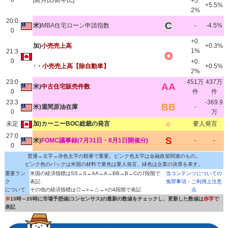
0
[前月比/前年比]
+5.
+5.5%
2%
20:0
C
米)
MBA住宅ローン申請指数
-
-4.5%
0
+0.
加)
小売売上高
+0.3%
1%
21:3
◎
0
+0.
↑・
小売売上高【除自動車】
+0.5%
2%
23:0
451万
437万
AA
米)
中古住宅販売件数
0
件
件
23:3
-369.9
BB
米)週間原油在庫
-
0
万
○
未定
加)カーニーBOC総裁の発言
要人発言
27:0
S
米)
FOMC議事録(7月31日・8月1日開催分)
-
-
0
普通→太字→赤色太字の順番で重要。ピンク色太字は金融政策関連のもの。
ピンク色のバックは米国の材料で黄色は要人発言、緑色は企業の決算を表す。
重要ラン
米国の経済指標はSS→S→AA→A→BB→B→Cの7段階で
当コンテンツについての
ク
表記
免罪事項・ご利用上注意
について
その他の経済指標は◎→○→△→×の4段階で表記
点
※
15時～20時に市場予想値(コンセンサス)の最新の数値をチェックし、更新した数値は
赤字
で
表記