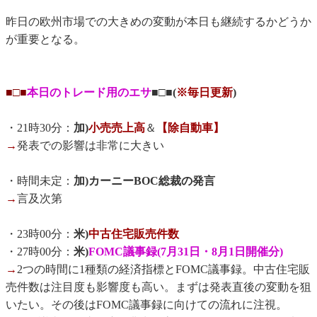
昨日の欧州市場での大きめの変動が本日も継続するかどうか
が重要となる。
■□■
本日のトレード用のエサ
■□■(
※毎日更新
)
・21時30分：
加)
小売売上高
＆
【除自動車】
→
発表での影響は非常に大きい
・時間未定：
加)カーニーBOC総裁の発言
→
言及次第
・23時00分：
米)
中古住宅販売件数
・27時00分：
米)
FOMC議事録(7月31日・8月1日開催分)
→
2つの時間に1種類の経済指標とFOMC議事録。中古住宅販
売件数は注目度も影響度も高い。まずは発表直後の変動を狙
いたい。その後はFOMC議事録に向けての流れに注視。