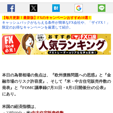
【毎月更新！最新版】FXのキャンペーンおすすめ10選！
キャッシュバックがもらえる条件が簡単なFX会社や、「ザイFX！」
限定のお得なキャンペーンを厳選して紹介。
本日の為替相場の焦点は、『欧州債務問題への思惑』と『金
融市場のリスク許容度』、そして『米・中古住宅販売件数の
発表』と『FOMC議事録(7月31日・8月1日開催分)の公表』
にあり。
米国の経済指標は、
・23時00分：
米)
中古住宅販売件数