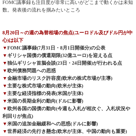
FOMC議事録も注目度が非常に高いがどこまで動くかは未知
数。発表後の流れを掴みたいところ
8月20日～の週の為替相場の焦点(ユーロドル及びドル円が中
心)は以下
▼
FOMC議事録(7月31日・8月1日開催分)の公表
▼
ギリシャ国債の償還期限(32億ユーロ)を迎える点
▼
独仏ギリシャ首脳会談(23日・24日開催)が行われる点
▼
欧州債務問題への思惑
▼
金融市場のリスク許容度(欧米の株式市場が主導)
▼
主要な株式市場の動向(欧米が主体)
▼
主要な経済指標の発表(米国が主体)
▼
米国の長期金利の動向(ドルに影響)
▼
欧州各国の国債の動向(今週も入札が相次ぐ、入札状況や
利回りが焦点)
▼
米国の追加金融緩和への思惑(ドルに影響)
▼
世界経済の先行き懸念(欧米が主体、中国の動向も重要)