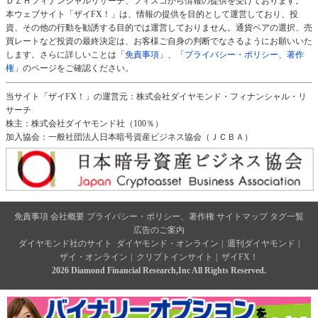
ＤＺＨフィナンシャルリサーチ、フィスコから情報の提供を受けております。
本ウェブサイト「ザイFX！」は、情報の提供を目的として運営しており、投
資、その他の行動を勧誘する目的では運営しておりません。通貨ペアの選択、売
買レートなど投資の最終決定は、お客様ご自身の判断でなさるようにお願いいた
します。さらに詳しいことは
「免責事項」
、
「プライバシー・ポリシー、著作
権」
のページをご確認ください。
当サイト「ザイFX！」の運営元：株式会社ダイヤモンド・フィナンシャル・リ
サーチ
株主：株式会社ダイヤモンド社（100％）
加入協会：一般社団法人日本暗号資産ビジネス協会（ＪＣＢＡ）
免責事項
会社概要
プライバシー・ポリシー、著作権
サイトマップ
タグ一覧
広告のご案内
ダイヤモンド社のサイト
ダイヤモンド・オンライン
|
週刊ダイヤモンド
|
ザイ・オンライン
|
クリプトインサイト
|
ザイFX！
2026 Diamond Financial Research,Inc All Rights Reserved.