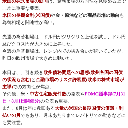
米国の株式市場の動向
は、金融市場の方向性を見極める上で
非常に重要な要因。
米国の長期金利(米国債)
や
金・原油などの商品市場の動向
も
為替相場と関連性が高い。
先週の為替相場は、ドル円がジリジリと上値を試し、ドル円
及びクロス円が大きめに上昇した。
今週の為替相場は、レンジ内での揉み合いが続いていたが、
昨日の欧州市場で大きめに動いた。
本日は、、引き続き
欧州債務問題への思惑(欧州各国の国債
の状況も含む)
と
金融市場のリスク許容度(欧米の株式市場が
主導)
での方向性が焦点。
その他、
米・
中古住宅販売件数
の発表や
FOMC議事録(7月31
日・8月1日開催分)
の公表も重要。
また、8月は年に数回ある
大量の米国の長期国債の償還・利
払いの月
でもあり、月末あたりまでレパトリでの動きなどに
も要注意。