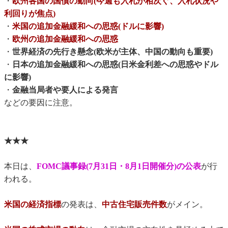
・
欧州各国の国債の動向(今週も入札が相次ぐ、入札状況や
利回りが焦点)
・
米国の追加金融緩和への思惑(ドルに影響)
・
欧州の追加金融緩和への思惑
・
世界経済の先行き懸念(欧米が主体、中国の動向も重要)
・
日本の追加金融緩和への思惑(日米金利差への思惑やドル
に影響)
・
金融当局者や要人による発言
などの要因に注意。
★★★
本日は、
FOMC議事録(7月31日・8月1日開催分)の公表
が行
われる。
米国の経済指標
の発表は、
中古住宅販売件数
がメイン。