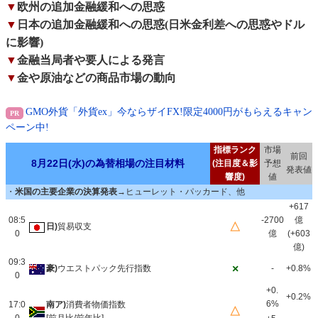
▼
欧州の追加金融緩和への思惑
▼
日本の追加金融緩和への思惑(日米金利差への思惑やドル
に影響)
▼
金融当局者や要人による発言
▼
金や原油などの商品市場の動向
GMO外貨「外貨ex」今ならザイFX!限定4000円がもらえるキャン
ペーン中!
指標ランク
市場
前回
8月22日(水)の為替相場の注目材料
(注目度＆影
予想
発表値
響度)
値
・
米国の主要企業の決算発表
→ヒューレット・パッカード、他
+617
08:5
-2700
億
△
日)
貿易収支
0
億
(+603
億)
09:3
×
豪)
ウエストパック先行指数
-
+0.8%
0
+0.
+0.2%
6%
17:0
南ア)
消費者物価指数
△