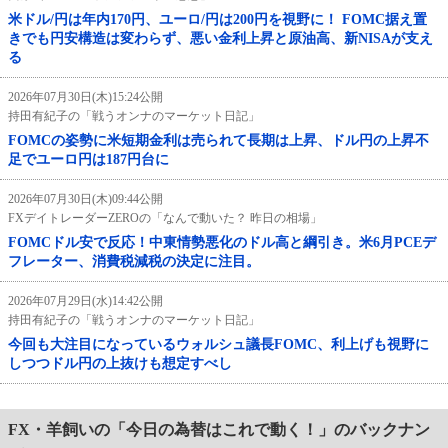
米ドル/円は年内170円、ユーロ/円は200円を視野に！ FOMC据え置
きでも円安構造は変わらず、悪い金利上昇と原油高、新NISAが支え
る
2026年07月30日(木)15:24公開
持田有紀子の「戦うオンナのマーケット日記」
FOMCの姿勢に米短期金利は売られて長期は上昇、ドル円の上昇不
足でユーロ円は187円台に
2026年07月30日(木)09:44公開
FXデイトレーダーZEROの「なんで動いた？ 昨日の相場」
FOMCドル安で反応！中東情勢悪化のドル高と綱引き。米6月PCEデ
フレーター、消費税減税の決定に注目。
2026年07月29日(水)14:42公開
持田有紀子の「戦うオンナのマーケット日記」
今回も大注目になっているウォルシュ議長FOMC、利上げも視野に
しつつドル円の上抜けも想定すべし
FX・羊飼いの「今日の為替はこれで動く！」のバックナン