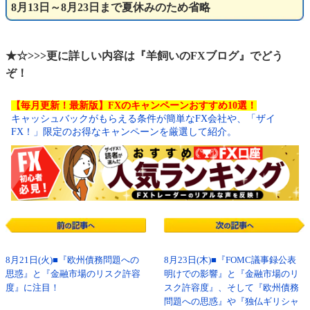
8月13日～8月23日まで夏休みのため省略
★☆>>>更に詳しい内容は『羊飼いのFXブログ』でどう
ぞ！
【毎月更新！最新版】FXのキャンペーンおすすめ10選！
キャッシュバックがもらえる条件が簡単なFX会社や、「ザイ
FX！」限定のお得なキャンペーンを厳選して紹介。
8月21日(火)■『欧州債務問題への
8月23日(木)■『FOMC議事録公表
思惑』と『金融市場のリスク許容
明けでの影響』と『金融市場のリ
度』に注目！
スク許容度』、そして『欧州債務
問題への思惑』や『独仏ギリシャ