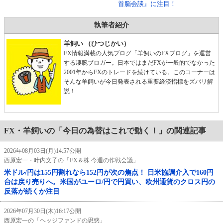
首脳会談』に注目！
執筆者紹介
羊飼い （ひつじかい）
FX情報満載の人気ブログ「羊飼いのFXブログ」を運営
する凄腕ブロガー。日本ではまだFXが一般的でなかった
2001年からFXのトレードを続けている。このコーナーは
そんな羊飼いが今日発表される重要経済指標をズバリ解
説！
FX・羊飼いの「今日の為替はこれで動く！」の関連記事
2026年08月03日(月)14:57公開
西原宏一・叶内文子の「FX＆株 今週の作戦会議」
米ドル/円は155円割れなら152円が次の焦点！ 日米協調介入で160円
台は戻り売りへ。米国がユーロ/円で円買い、欧州通貨のクロス円の
反落が続くか注目
2026年07月30日(木)16:17公開
西原宏一の「ヘッジファンドの思惑」