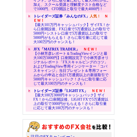
イント。さらに取引量に応じて最大100万円に
加え、スクール受講と理解度テスト合格など
で1000円、CFD開設と取引で最大4000円！
トレイダーズ証券「みんなのFX」
人気！
Ｎ
ＥＷ！
【最大101万円キャッシュバック】ザイFX！か
ら口座開設後、FX口座で5万通貨以上の取引で
5000円+シストレ口座で5万通貨以上の取引で
5000円がもらえる！ さらに取引量に応じて最
大100万円のチャンスも！
JFX「MATRIX TRADER」
ＮＥＷ！
【小林芳彦レポート＆TradingViewインジと最
大100万5000円】口座開設完了で小林芳彦オリ
ジナルレポート「FXスキャルピングのコツ」
およびTradingView専用インジケーター「コバ
スキャインジ」当日プレゼント＆専用フォー
ムからの申込と合計1万通貨以上の新規取引で
5000円キャッシュバック！さらに取引量に応
じて最大100万円のチャンスも！
トレイダーズ証券「LIGHT FX」
ＮＥＷ！
【最大100万3000円キャッシュバック】ザイ
FX！から口座開設後、LIGHT FXで5万通貨以
上の取引で3000円がもらえる！さらに取引量
に応じて最大100万円のチャンスも！
注目のFXキャンペーン