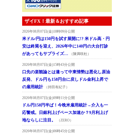
ザイFX！最新＆おすすめ記事
2026年08月07日(金)18時09分公開
米ドル/円は150円を試す展開に!? 米ドル高・円
安は終焉を迎え、2026年中に140円の大台打診
があってもサプライズ…
（陳満咲杜）
2026年08月07日(金)15時43分公開
口先の楽観論とは違って中東情勢は悪化し原油
反発、ドル円も158円台に戻しドル金利上昇で
の雇用統計
（持田有紀子）
2026年08月07日(金)09時11分公開
ドル円158円半ば！今晩米雇用統計→介入も一
応警戒。日銀利上げペース加速か？9月利上げ
地ならしに注目。
（ZERO）
2026年08月07日(金)06時45分公開