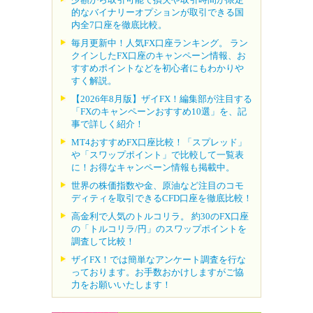
的なバイナリーオプションが取引できる国
内全7口座を徹底比較。
毎月更新中！人気FX口座ランキング。 ラン
クインしたFX口座のキャンペーン情報、お
すすめポイントなどを初心者にもわかりや
すく解説。
【2026年8月版】ザイFX！編集部が注目する
「FXのキャンペーンおすすめ10選」を、記
事で詳しく紹介！
MT4おすすめFX口座比較！「スプレッド」
や「スワップポイント」で比較して一覧表
に！お得なキャンペーン情報も掲載中。
世界の株価指数や金、原油など注目のコモ
ディティを取引できるCFD口座を徹底比較！
高金利で人気のトルコリラ。 約30のFX口座
の「トルコリラ/円」のスワップポイントを
調査して比較！
ザイFX！では簡単なアンケート調査を行な
っております。お手数おかけしますがご協
力をお願いいたします！