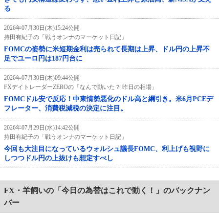
る
2026年07月30日(木)15:24公開
持田有紀子の「戦うオンナのマーケット日記」
FOMCの姿勢に米短期金利は売られて長期は上昇、ドル円の上昇不
足でユーロ円は187円台に
2026年07月30日(木)09:44公開
FXデイトレーダーZEROの「なんで動いた？ 昨日の相場」
FOMCドル安で反応！中東情勢悪化のドル高と綱引き。米6月PCEデ
フレーター、消費税減税の決定に注目。
2026年07月29日(水)14:42公開
持田有紀子の「戦うオンナのマーケット日記」
今回も大注目になっているウォルシュ議長FOMC、利上げも視野に
しつつドル円の上抜けも想定すべし
FX・羊飼いの「今日の為替はこれで動く！」のバックナン
バー