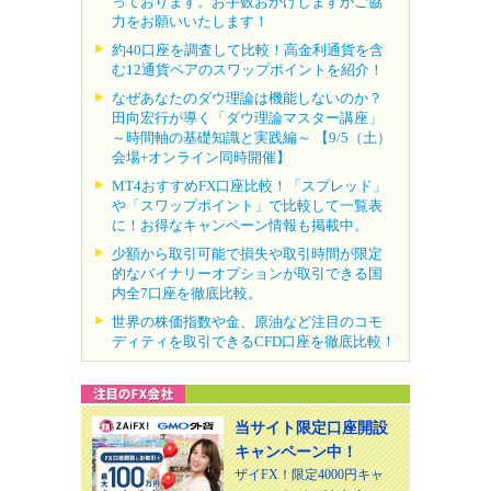
っております。お手数おかけしますがご協
力をお願いいたします！
約40口座を調査して比較！高金利通貨を含
む12通貨ペアのスワップポイントを紹介！
なぜあなたのダウ理論は機能しないのか？
田向宏行が導く「ダウ理論マスター講座」
～時間軸の基礎知識と実践編～ 【9/5（土）
会場+オンライン同時開催】
MT4おすすめFX口座比較！「スプレッド」
や「スワップポイント」で比較して一覧表
に！お得なキャンペーン情報も掲載中。
少額から取引可能で損失や取引時間が限定
的なバイナリーオプションが取引できる国
内全7口座を徹底比較。
世界の株価指数や金、原油など注目のコモ
ディティを取引できるCFD口座を徹底比較！
当サイト限定口座開設
キャンペーン中！
ザイFX！限定4000円キャ