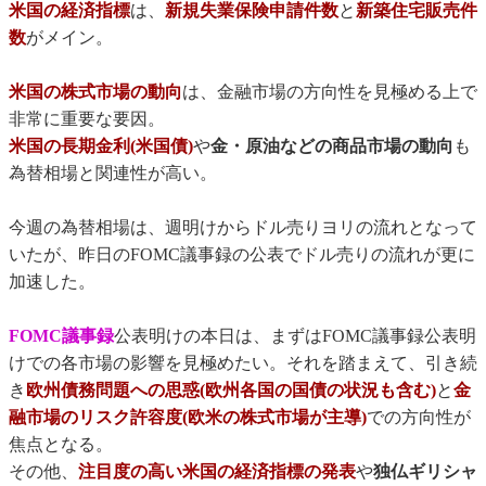
米国の経済指標
は、
新規失業保険申請件数
と
新築住宅販売件
数
がメイン。
米国の株式市場の動向
は、金融市場の方向性を見極める上で
非常に重要な要因。
米国の長期金利(米国債)
や
金・原油などの商品市場の動向
も
為替相場と関連性が高い。
今週の為替相場は、週明けからドル売りヨリの流れとなって
いたが、昨日のFOMC議事録の公表でドル売りの流れが更に
加速した。
FOMC議事録
公表明けの本日は、まずはFOMC議事録公表明
けでの各市場の影響を見極めたい。それを踏まえて、引き続
き
欧州債務問題への思惑(欧州各国の国債の状況も含む)
と
金
融市場のリスク許容度(欧米の株式市場が主導)
での方向性が
焦点となる。
その他、
注目度の高い米国の経済指標の発表
や
独仏ギリシャ