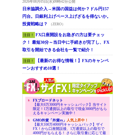
2026年08月05日(水)09時42分公開
日米協調介入→米国の国益は何か？ドル円157
円台。日銀利上げペース上げざるを得ないか。
投資戦略は？
（ZERO）
FX口座開設をお急ぎの方は要チェッ
注目！
ク！ 最短30分～当日中に手続きが完了し、FX
取引を開始できる会社を一覧で紹介！
【最新のお得な情報！】FXのキャンペ
注目！
ーンおすすめ10選！
FXブロードネット
【最大6万3000円キャッシュバック】当サイト
限定！1万通貨以上の取引で現金3000円がもら
えるキャンペーン実施中！
GMO外貨「外貨ex」
人気上昇中！
【最大100万4000円キャッシュバック】ザイ
FX！から口座開設後、1万通貨以上の取引で
4000円がもらえる！ さらに取引量に応じて最