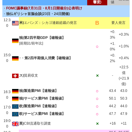
響度)
値
・
FOMC議事録(7月31日・8月1日開催分)公表明け
・
独仏ギリシャ首脳会談(23日・24日開催)
12:3
B
米)
エバンズ：シカゴ連銀総裁の発言
要人発言
0
+0.
+0.3%
3%
独)第2四半期GDP【確報値】
[前期比/前年比]
+1.
○
+1.0%
0%
15:0
+0.
↑・第2四半期個人消費【確報値】
+0.4%
0
2%
+22.5
億
×
ス)
貿易収支
-
(+21.9
億)
○
独)製造業PMI【速報値】
43.4
43.0
16:3
0
○
独)サービス業PMI【速報値】
50.1
50.3
○
欧)製造業PMI【速報値】
44.2
44.0
17:0
0
○
欧)サービス業PMI【速報値】
47.7
47.9
19:0
×
英)
CBI流通取引調査
+16
+11
0