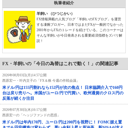
執筆者紹介
羊飼い （ひつじかい）
FX情報満載の人気ブログ「羊飼いのFXブログ」を運営
する凄腕ブロガー。日本ではまだFXが一般的でなかった
2001年からFXのトレードを続けている。このコーナーは
そんな羊飼いが今日発表される重要経済指標をズバリ解
説！
FX・羊飼いの「今日の為替はこれで動く！」の関連記事
2026年08月03日(月)14:57公開
西原宏一・叶内文子の「FX＆株 今週の作戦会議」
米ドル/円は155円割れなら152円が次の焦点！ 日米協調介入で160円
台は戻り売りへ。米国がユーロ/円で円買い、欧州通貨のクロス円の
反落が続くか注目
2026年07月30日(木)16:17公開
西原宏一の「ヘッジファンドの思惑」
米ドル/円は年内170円、ユーロ/円は200円を視野に！ FOMC据え置
きでも円安構造は変わらず、悪い金利上昇と原油高、新NISAが支え