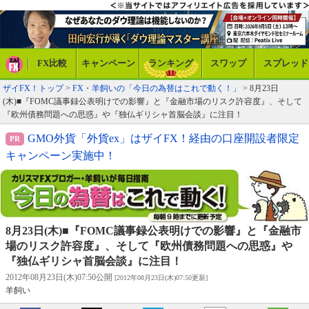
FX比較
キャンペーン
ランキング
スワップ
スプレッド
ザイFX！トップ
>
FX・羊飼いの「今日の為替はこれで動く！」
> 8月23日
(木)■『FOMC議事録公表明けでの影響』と『金融市場のリスク許容度』、そして
『欧州債務問題への思惑』や『独仏ギリシャ首脳会談』に注目！
GMO外貨「外貨ex」はザイFX！経由の口座開設者限定
キャンペーン実施中！
8月23日(木)■『FOMC議事録公表明けでの影響』と『金融市
場のリスク許容度』、そして『欧州債務問題への思惑』や
『独仏ギリシャ首脳会談』に注目！
2012年08月23日(木)07:50公開
[2012年08月23日(木)07:50更新]
羊飼い