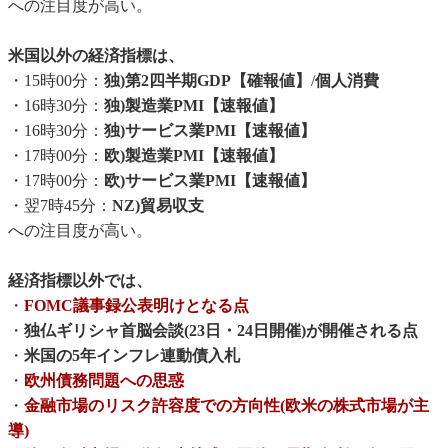
への注目度が高い。
米国以外の経済指標は、
・15時00分：
独)第2四半期GDP【確報値】
/
個人消費
・16時30分：
独)製造業PMI【速報値】
・16時30分：
独)サービス業PMI【速報値】
・17時00分：
欧)製造業PMI【速報値】
・17時00分：
欧)サービス業PMI【速報値】
・翌7時45分：
NZ)貿易収支
への注目度が高い。
経済指標以外では、
・
FOMC議事録公表明けとなる点
・
独仏ギリシャ首脳会談(23日・24日開催)が開催される点
・
米国の5年インフレ連動債入札
・
欧州債務問題への思惑
・
金融市場のリスク許容度での方向性(欧米の株式市場が主
導)