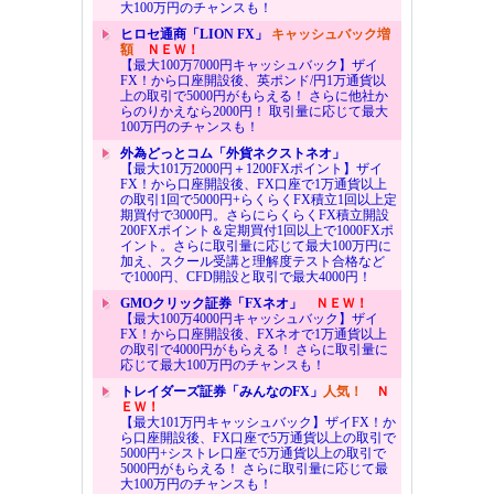
大100万円のチャンスも！
ヒロセ通商「LION FX」
キャッシュバック増
額
ＮＥＷ！
【最大100万7000円キャッシュバック】ザイ
FX！から口座開設後、英ポンド/円1万通貨以
上の取引で5000円がもらえる！ さらに他社か
らのりかえなら2000円！ 取引量に応じて最大
100万円のチャンスも！
外為どっとコム「外貨ネクストネオ」
【最大101万2000円＋1200FXポイント】ザイ
FX！から口座開設後、FX口座で1万通貨以上
の取引1回で5000円+らくらくFX積立1回以上定
期買付で3000円。さらにらくらくFX積立開設
200FXポイント＆定期買付1回以上で1000FXポ
イント。さらに取引量に応じて最大100万円に
加え、スクール受講と理解度テスト合格など
で1000円、CFD開設と取引で最大4000円！
GMOクリック証券「FXネオ」
ＮＥＷ！
【最大100万4000円キャッシュバック】ザイ
FX！から口座開設後、FXネオで1万通貨以上
の取引で4000円がもらえる！ さらに取引量に
応じて最大100万円のチャンスも！
トレイダーズ証券「みんなのFX」
人気！
Ｎ
ＥＷ！
【最大101万円キャッシュバック】ザイFX！か
ら口座開設後、FX口座で5万通貨以上の取引で
5000円+シストレ口座で5万通貨以上の取引で
5000円がもらえる！ さらに取引量に応じて最
大100万円のチャンスも！