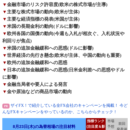
▼
金融市場のリスク許容度(欧米の株式市場が主導)
▼
主要な株式市場の動向(欧米が主体)
▼
主要な経済指標の発表(米国が主体)
▼
米国の長期金利の動向(ドルに影響)
▼
欧州各国の国債の動向(今週も入札が相次ぐ、入札状況や
利回りが焦点)
▼
米国の追加金融緩和への思惑(ドルに影響)
▼
世界経済の先行き懸念(欧米が主体、中国の動向も重要)
▼
欧州の追加金融緩和への思惑
▼
日本の追加金融緩和への思惑(日米金利差への思惑やドル
に影響)
▼
金融当局者や要人による発言
▼
金や原油などの商品市場の動向
ザイFX！で紹介している全FX会社のキャンペーンを掲載！ 今ど
んなFXキャンペーンをやっているのか、こちらからチェック！
指標ランク
市場
前回
8月23日(木)の為替相場の注目材料
(注目度＆影
予想
発表値