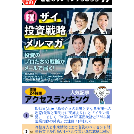
8月5日(水)■『為替介入の影響と更なる実施への
思惑(先週と週明けに実施あり)』と『イラン情
勢』、そして『米国のADP雇用統計とISM非製
造業指数の発表』に注目！(羊飼い)
為替介入と中東情勢にまで言及のベッセント財
務長官ドル円高いレベルで買い進む意欲は確か