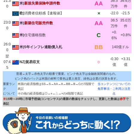
21:3
36.5
36.6万
AA
米)
新規失業保険申請件数
0
万件
件
×
欧)
消費者信頼感【速報値】
-22.0
-21.5
36.5
35.0万
AA
23:0
米)
新築住宅販売件数
万件
件
0
+0.
C
米)
住宅価格指数
+0.8%
6%
26:0
BB
米)5年インフレ連動債入札
140億ドル
0
翌
-0.30
+3.31
○
07:4
NZ)貿易収支
億
億
5
普通→太字→赤色太字の順番で重要。ピンク色太字は金融政策関連のもの。
ピンク色のバックは米国の材料で黄色は要人発言、緑色は企業の決算を表す。
重要ラン
米国の経済指標はSS→S→AA→A→BB→B→Cの7段階で
当コンテンツについての
ク
表記
免罪事項・ご利用上注意
について
その他の経済指標は◎→○→△→×の4段階で表記
点
※
15時～20時に市場予想値(コンセンサス)の最新の数値をチェックし、更新した数値は
赤字
で
表記