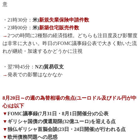
意
・21時30分：
米)
新規失業保険申請件数
・23時00分：
米)
新築住宅販売件数
→
2つの時間に2種類の経済指標。どちらも注目度及び影響度
は非常に大きい。昨日のFOMC議事録公表で大きく動いた流
れが継続・加速するかどうかに注視
・翌7時45分：
NZ)貿易収支
→
発表での影響はなかなか
8月20日～の週の為替相場の焦点(ユーロドル及びドル円が中
心)は以下
▼
FOMC議事録(7月31日・8月1日開催分)の公表
▼
ギリシャ国債の償還期限(32億ユーロ)を迎える点
▼
独仏ギリシャ首脳会談(23日・24日開催)が行われる点
▼
欧州債務問題への思惑