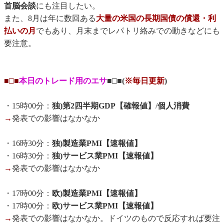
首脳会談
にも注目したい。
また、8月は年に数回ある
大量の米国の長期国債の償還・利
払いの月
でもあり、月末までレパトリ絡みでの動きなどにも
要注意。
■□■
本日のトレード用のエサ
■□■(
※毎日更新
)
・15時00分：
独)第2四半期GDP【確報値】
/
個人消費
→
発表での影響はなかなか
・16時30分：
独)製造業PMI【速報値】
・16時30分：
独)サービス業PMI【速報値】
→
発表での影響はなかなか
・17時00分：
欧)製造業PMI【速報値】
・17時00分：
欧)サービス業PMI【速報値】
→
発表での影響はなかなか。ドイツのもので反応すれば要注