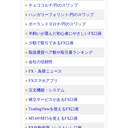
チェココルナ/円のスワップ
ハンガリーフォリント/円のスワップ
ポーランドズロチ/円のスワップ
羊飼いが選んだ初心者にやさしいFX口座
少額で取引できるFX口座
取扱通貨ペア数や取引量ランキング
会社の信頼性
FX・為替ニュース
FXスマホアプリ
注文機能・システム
積立サービスがあるFX口座
TradingViewを使えるFX口座
MT4やMT5を使えるFX口座
FX自動売買（シストレ）口座