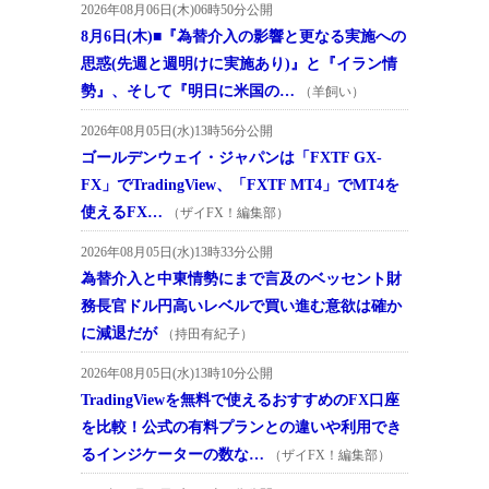
2026年08月06日(木)06時50分公開
8月6日(木)■『為替介入の影響と更なる実施への
思惑(先週と週明けに実施あり)』と『イラン情
勢』、そして『明日に米国の…
（羊飼い）
2026年08月05日(水)13時56分公開
ゴールデンウェイ・ジャパンは「FXTF GX-
FX」でTradingView、「FXTF MT4」でMT4を
使えるFX…
（ザイFX！編集部）
2026年08月05日(水)13時33分公開
為替介入と中東情勢にまで言及のベッセント財
務長官ドル円高いレベルで買い進む意欲は確か
に減退だが
（持田有紀子）
2026年08月05日(水)13時10分公開
TradingViewを無料で使えるおすすめのFX口座
を比較！公式の有料プランとの違いや利用でき
るインジケーターの数な…
（ザイFX！編集部）