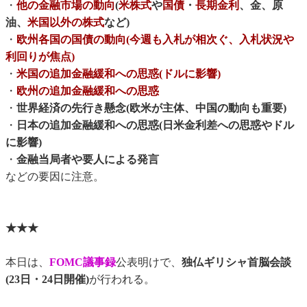
・
他の金融市場の動向
(
米株式
や
国債
・
長期金利
、金、原
油、
米国以外の株式
など)
・
欧州各国の国債の動向(今週も入札が相次ぐ、入札状況や
利回りが焦点)
・
米国の追加金融緩和への思惑(ドルに影響)
・
欧州の追加金融緩和への思惑
・
世界経済の先行き懸念(欧米が主体、中国の動向も重要)
・
日本の追加金融緩和への思惑(日米金利差への思惑やドル
に影響)
・
金融当局者や要人による発言
などの要因に注意。
★★★
本日は、
FOMC議事録
公表明けで、
独仏ギリシャ首脳会談
(23日・24日開催)
が行われる。