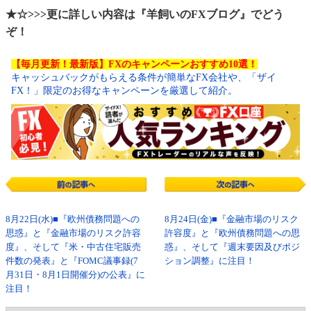
★☆>>>更に詳しい内容は『羊飼いのFXブログ』でどう
ぞ！
【毎月更新！最新版】FXのキャンペーンおすすめ10選！
キャッシュバックがもらえる条件が簡単なFX会社や、「ザイ
FX！」限定のお得なキャンペーンを厳選して紹介。
8月22日(水)■『欧州債務問題への
8月24日(金)■『金融市場のリスク
思惑』と『金融市場のリスク許容
許容度』と『欧州債務問題への思
度』、そして『米・中古住宅販売
惑』、そして『週末要因及びポジ
件数の発表』と『FOMC議事録(7
ション調整』に注目！
月31日・8月1日開催分)の公表』に
注目！