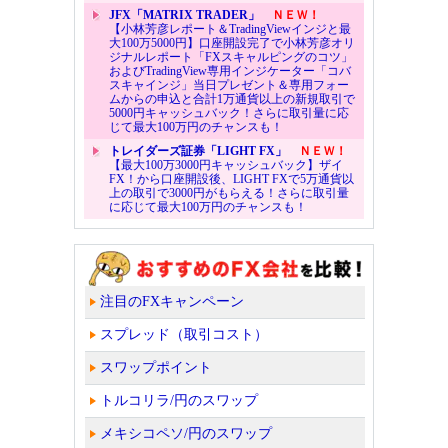
JFX「MATRIX TRADER」
ＮＥＷ！
【小林芳彦レポート＆TradingViewインジと最
大100万5000円】口座開設完了で小林芳彦オリ
ジナルレポート「FXスキャルピングのコツ」
およびTradingView専用インジケーター「コバ
スキャインジ」当日プレゼント＆専用フォー
ムからの申込と合計1万通貨以上の新規取引で
5000円キャッシュバック！さらに取引量に応
じて最大100万円のチャンスも！
トレイダーズ証券「LIGHT FX」
ＮＥＷ！
【最大100万3000円キャッシュバック】ザイ
FX！から口座開設後、LIGHT FXで5万通貨以
上の取引で3000円がもらえる！さらに取引量
に応じて最大100万円のチャンスも！
注目のFXキャンペーン
スプレッド（取引コスト）
スワップポイント
トルコリラ/円のスワップ
メキシコペソ/円のスワップ