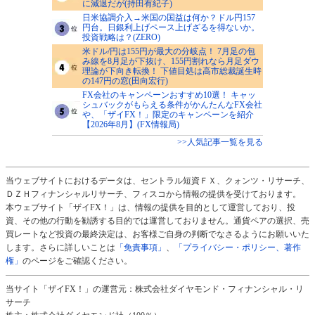
に減退だが(持田有紀子)
日米協調介入→米国の国益は何か？ドル円157
円台。日銀利上げペース上げざるを得ないか。
投資戦略は？(ZERO)
米ドル/円は155円が最大の分岐点！ 7月足の包
み線を8月足が下抜け、155円割れなら月足ダウ
理論が下向き転換！ 下値目処は高市総裁誕生時
の147円の窓(田向宏行)
FX会社のキャンペーンおすすめ10選！ キャッ
シュバックがもらえる条件がかんたんなFX会社
や、「ザイFX！」限定のキャンペーンを紹介
【2026年8月】(FX情報局)
>>人気記事一覧を見る
当ウェブサイトにおけるデータは、セントラル短資ＦＸ、クォンツ・リサーチ、
ＤＺＨフィナンシャルリサーチ、フィスコから情報の提供を受けております。
本ウェブサイト「ザイFX！」は、情報の提供を目的として運営しており、投
資、その他の行動を勧誘する目的では運営しておりません。通貨ペアの選択、売
買レートなど投資の最終決定は、お客様ご自身の判断でなさるようにお願いいた
します。さらに詳しいことは
「免責事項」
、
「プライバシー・ポリシー、著作
権」
のページをご確認ください。
当サイト「ザイFX！」の運営元：株式会社ダイヤモンド・フィナンシャル・リ
サーチ