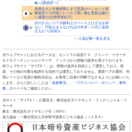
略へ(西原宏一)
為替介入と中東情勢にまで言及のベッセント財
務長官ドル円高いレベルで買い進む意欲は確か
に減退だが(持田有紀子)
次の介入いつ？日銀利上げペース上げざるを得
ない。円安止まらなければ10月末～11月に追加
介入か？(ZERO)
>>人気記事一覧を見る
当ウェブサイトにおけるデータは、セントラル短資ＦＸ、クォンツ・リサーチ、
ＤＺＨフィナンシャルリサーチ、フィスコから情報の提供を受けております。
本ウェブサイト「ザイFX！」は、情報の提供を目的として運営しており、投
資、その他の行動を勧誘する目的では運営しておりません。通貨ペアの選択、売
買レートなど投資の最終決定は、お客様ご自身の判断でなさるようにお願いいた
します。さらに詳しいことは
「免責事項」
、
「プライバシー・ポリシー、著作
権」
のページをご確認ください。
当サイト「ザイFX！」の運営元：株式会社ダイヤモンド・フィナンシャル・リ
サーチ
株主：株式会社ダイヤモンド社（100％）
加入協会：一般社団法人日本暗号資産ビジネス協会（ＪＣＢＡ）