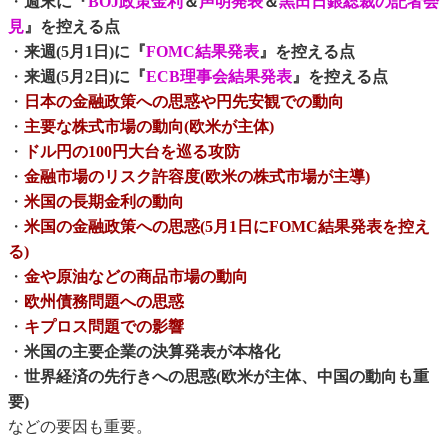
・
週末に『
BOJ政策金利
＆
声明発表
＆
黒田日銀総裁の記者会
見
』を控える点
・
来週(5月1日)に『
FOMC結果発表
』を控える点
・
来週(5月2日)に『
ECB理事会結果発表
』を控える点
・
日本の金融政策への思惑や円先安観での動向
・
主要な株式市場の動向(欧米が主体)
・
ドル円の100円大台を巡る攻防
・
金融市場のリスク許容度(欧米の株式市場が主導)
・
米国の長期金利の動向
・
米国の金融政策への思惑(5月1日にFOMC結果発表を控え
る)
・
金や原油などの商品市場の動向
・
欧州債務問題への思惑
・
キプロス問題での影響
・
米国の主要企業の決算発表が本格化
・
世界経済の先行きへの思惑(欧米が主体、中国の動向も重
要)
などの要因も重要。