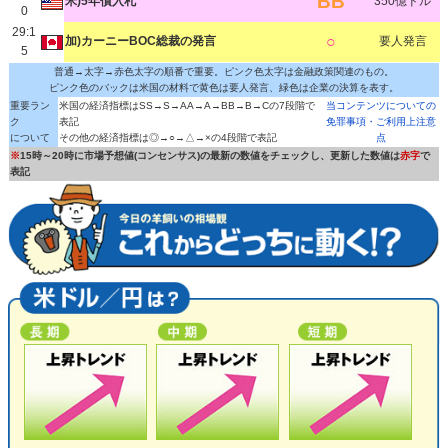
BB
米)5年債入札
350億ドル
0
29:1
○
加)カーニーBOC総裁の発言
要人発言
5
普通→太字→赤色太字の順番で重要。ピンク色太字は金融政策関連のもの。
ピンク色のバックは米国の材料で黄色は要人発言、緑色は企業の決算を表す。
重要ラン
米国の経済指標はSS→S→AA→A→BB→B→Cの7段階で
当コンテンツについての
ク
表記
免罪事項・ご利用上注意
について
その他の経済指標は◎→○→△→×の4段階で表記
点
※
15時～20時に市場予想値(コンセンサス)の最新の数値をチェックし、更新した数値は
赤字
で
表記