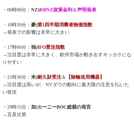
・06時00分：
NZ)
RBNZ政策金利
＆
声明発表
・10時30分：
豪)
第1四半期消費者物価指数
→
発表での影響は非常に大きい
・17時00分：
独)
IFO景況指数
→
注目度は非常に大きく、欧州市場が動き出すキッカケにな
りやすい
・21時30分：
米)
耐久財受注
＆
【除輸送用機器】
→
注目度は高いが、NYダウの動向に最大限の注意を払いた
い状況
・29時15分：
加)カーニーBOC総裁の発言
→
言及次第