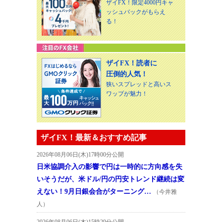
ザイFX！限定4000円キャ
ッシュバックがもらえ
る！
ザイFX！読者に
圧倒的人気！
狭いスプレッドと高いス
ワップが魅力！
ザイFX！最新＆おすすめ記事
2026年08月06日(木)17時00分公開
日米協調介入の影響で円は一時的に方向感を失
いそうだが、米ドル/円の円安トレンド継続は変
えない！9月日銀会合がターニング…
（今井雅
人）
2026年08月06日(木)15時29分公開