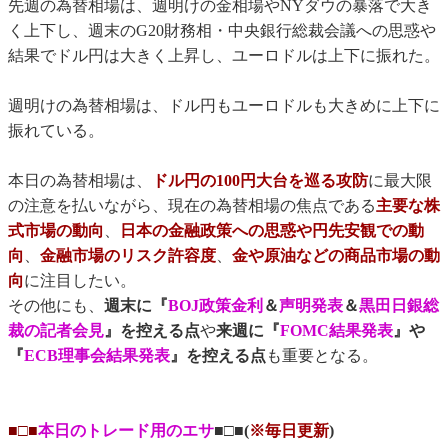
先週の為替相場は、週明けの金相場やNYダウの暴落で大き
く上下し、週末のG20財務相・中央銀行総裁会議への思惑や
結果でドル円は大きく上昇し、ユーロドルは上下に振れた。
週明けの為替相場は、ドル円もユーロドルも大きめに上下に
振れている。
本日の為替相場は、
ドル円の100円大台を巡る攻防
に最大限
の注意を払いながら、現在の為替相場の焦点である
主要な株
式市場の動向
、
日本の金融政策への思惑や円先安観での動
向
、
金融市場のリスク許容度
、
金や原油などの商品市場の動
向
に注目したい。
その他にも、
週末に『
BOJ政策金利
＆
声明発表
＆
黒田日銀総
裁の記者会見
』を控える点
や
来週に『
FOMC結果発表
』や
『
ECB理事会結果発表
』を控える点
も重要となる。
■□■
本日のトレード用のエサ
■□■(
※毎日更新
)