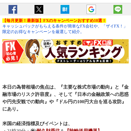
【毎月更新！最新版】FXのキャンペーンおすすめ10選！
キャッシュバックがもらえる条件が簡単なFX会社や、「ザイFX！」
限定のお得なキャンペーンを厳選して紹介。
本日の為替相場の焦点は、『主要な株式市場の動向』と『金
融市場のリスク許容度』、そして『日本の金融政策への思惑
や円先安観での動向』や『ドル円の100円大台を巡る攻防』
にあり。
米国の経済指標及びイベントは、
・21時30分：
米)
耐久財受注
＆
【除輸送用機器】