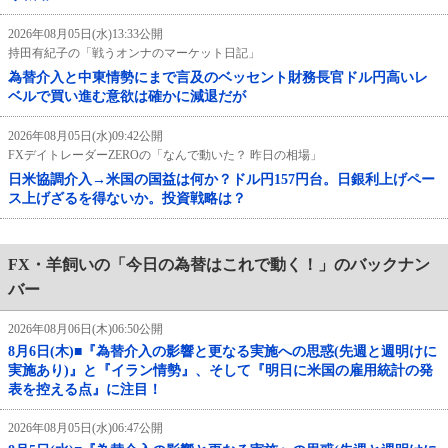
2026年08月05日(水)13:33公開
持田有紀子の「戦うオンナのマーケット日記」
為替介入と中東情勢にまで言及のベッセント財務長官ドル円高いレ
ベルで買い進む意欲は確かに減退だが
2026年08月05日(水)09:42公開
FXデイトレーダーZEROの「なんで動いた？ 昨日の相場」
日米協調介入→米国の国益は何か？ドル円157円台。日銀利上げペー
ス上げざるを得ないか。投資戦略は？
FX・羊飼いの「今日の為替はこれで動く！」のバックナン
バー
2026年08月06日(木)06:50公開
8月6日(木)■『為替介入の影響と更なる実施への思惑(先週と週明けに
実施あり)』と『イラン情勢』、そして『明日に米国の雇用統計の発
表を控える点』に注目！
2026年08月05日(水)06:47公開