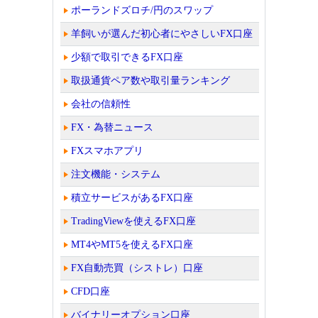
ポーランドズロチ/円のスワップ
羊飼いが選んだ初心者にやさしいFX口座
少額で取引できるFX口座
取扱通貨ペア数や取引量ランキング
会社の信頼性
FX・為替ニュース
FXスマホアプリ
注文機能・システム
積立サービスがあるFX口座
TradingViewを使えるFX口座
MT4やMT5を使えるFX口座
FX自動売買（シストレ）口座
CFD口座
バイナリーオプション口座