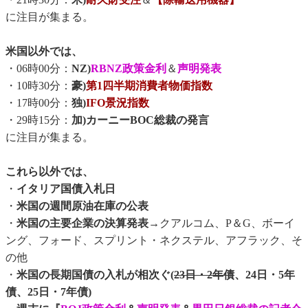
に注目が集まる。
米国以外では、
・06時00分：
NZ)
RBNZ政策金利
＆
声明発表
・10時30分：
豪)
第1四半期消費者物価指数
・17時00分：
独)
IFO景況指数
・29時15分：
加)カーニーBOC総裁の発言
に注目が集まる。
これら以外では、
・
イタリア国債入札日
・
米国の週間原油在庫の公表
・
米国の主要企業の決算発表
→クアルコム、P＆G、ボーイ
ング、フォード、スプリント・ネクステル、アフラック、そ
の他
・
米国の長期国債の入札が相次ぐ(
23日・2年債
、24日・5年
債、25日・7年債)