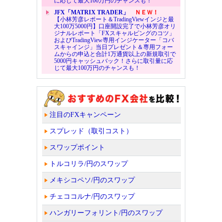
に応じて最大100万円のチャンスも！
JFX「MATRIX TRADER」
ＮＥＷ！
【小林芳彦レポート＆TradingViewインジと最
大100万5000円】口座開設完了で小林芳彦オリ
ジナルレポート「FXスキャルピングのコツ」
およびTradingView専用インジケーター「コバ
スキャインジ」当日プレゼント＆専用フォー
ムからの申込と合計1万通貨以上の新規取引で
5000円キャッシュバック！さらに取引量に応
じて最大100万円のチャンスも！
注目のFXキャンペーン
スプレッド（取引コスト）
スワップポイント
トルコリラ/円のスワップ
メキシコペソ/円のスワップ
チェココルナ/円のスワップ
ハンガリーフォリント/円のスワップ