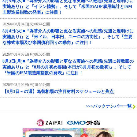
8月5日(水)■『為替介入の影響と更なる実施への思惑(先週と週明けに
実施あり)』と『イラン情勢』、そして『米国のADP雇用統計とISM
非製造業指数の発表』に注目！
2026年08月04日(火)06:44公開
8月4日(火)■『為替介入の影響と更なる実施への思惑(先週と週明けに
実施あり)』と『米ドル、日本円、ユーロの方向性』、そして『主要
な株式市場及び米国債利回りの動向』に注目！
2026年08月03日(月)06:50公開
8月3日(月)■『為替介入の影響と更なる実施への思惑(先週に複数回の
実施あり)』と『8月の月初め要因(本日が8月月初め最初)』、そして
『米国のISM製造業指数の発表』に注目！
2026年08月02日(日)16:55公開
【8月3日～の週】為替相場の注目材料スケジュールと焦点
>>>バックナンバー一覧