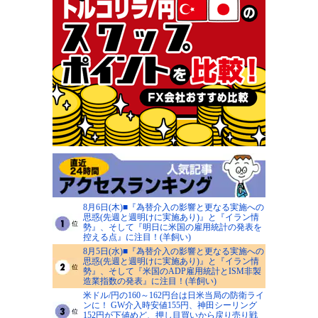
8月6日(木)■『為替介入の影響と更なる実施への
思惑(先週と週明けに実施あり)』と『イラン情
勢』、そして『明日に米国の雇用統計の発表を
控える点』に注目！(羊飼い)
8月5日(水)■『為替介入の影響と更なる実施への
思惑(先週と週明けに実施あり)』と『イラン情
勢』、そして『米国のADP雇用統計とISM非製
造業指数の発表』に注目！(羊飼い)
米ドル/円の160～162円台は日米当局の防衛ライ
ンに！ GW介入時安値155円、神田シーリング
152円が下値めど、押し目買いから戻り売り戦