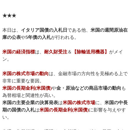
★★★
本日は、
イタリア国債の入札日
である他、
米国の週間原油在
庫の公表
や
5年債の入札
が行われる。
米国の経済指標
は、
耐久財受注
＆
【除輸送用機器】
がメイ
ン。
米国の株式市場の動向
は、金融市場の方向性を見極める上で
非常に重要な要因。
米国の長期金利(米国債)
や
金・原油などの商品市場の動向
も
為替相場と関連性が高い。
米国の主要企業の決算発表
は
米国の株式市場
に、
米国の中長
期の国債の入札
は
米国の長期金利(米国債)
に影響を与えやす
い。