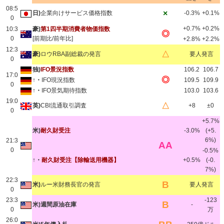
08:5
×
日)
企業向けサービス価格指数
-0.3%
+0.1%
0
+0.7%
+0.2%
10:3
豪)
第1四半期消費者物価指数
◎
0
[前期比/前年比]
+2.8%
+2.2%
12:3
△
豪)
ロウRBA副総裁の発言
要人発言
0
独)
IFO景況指数
106.2
106.7
17:0
◎
↑・
IFO現況指数
109.5
109.9
0
↑・
IFO景気期待指数
103.0
103.6
19:0
△
英)
CBI流通取引調査
+8
±0
0
+5.7%
米)
耐久財受注
-3.0%
(+5.
6%)
21:3
AA
0
-0.5%
↑・
耐久財受注【除輸送用機器】
+0.5%
(-0.
7%)
22:3
B
米)
ルー米財務長官の発言
要人発言
0
23:3
-123
B
米)週間原油在庫
-
0
万
26:0