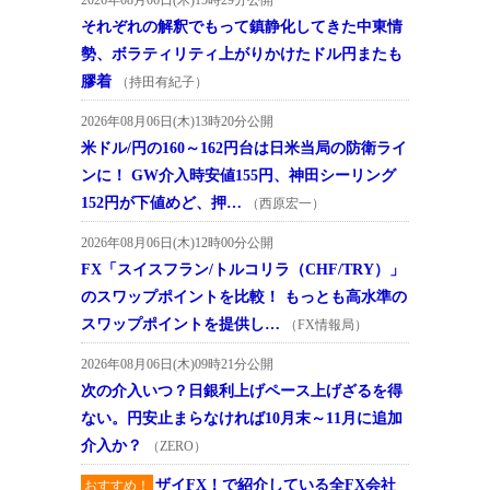
それぞれの解釈でもって鎮静化してきた中東情
勢、ボラティリティ上がりかけたドル円またも
膠着
（持田有紀子）
2026年08月06日(木)13時20分公開
米ドル/円の160～162円台は日米当局の防衛ライ
ンに！ GW介入時安値155円、神田シーリング
152円が下値めど、押…
（西原宏一）
2026年08月06日(木)12時00分公開
FX「スイスフラン/トルコリラ（CHF/TRY）」
のスワップポイントを比較！ もっとも高水準の
スワップポイントを提供し…
（FX情報局）
2026年08月06日(木)09時21分公開
次の介入いつ？日銀利上げペース上げざるを得
ない。円安止まらなければ10月末～11月に追加
介入か？
（ZERO）
ザイFX！で紹介している全FX会社
おすすめ！