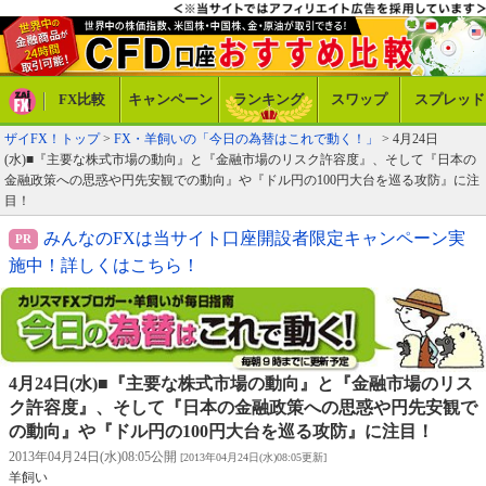
FX比較
キャンペーン
ランキング
スワップ
スプレッド
ザイFX！トップ
>
FX・羊飼いの「今日の為替はこれで動く！」
> 4月24日
(水)■『主要な株式市場の動向』と『金融市場のリスク許容度』、そして『日本の
金融政策への思惑や円先安観での動向』や『ドル円の100円大台を巡る攻防』に注
目！
みんなのFXは当サイト口座開設者限定キャンペーン実
施中！詳しくはこちら！
4月24日(水)■『主要な株式市場の動向』と『金融市場のリス
ク許容度』、そして『日本の金融政策への思惑や円先安観で
の動向』や『ドル円の100円大台を巡る攻防』に注目！
2013年04月24日(水)08:05公開
[2013年04月24日(水)08:05更新]
羊飼い