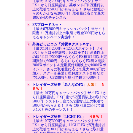
【最大100万7000円キャッシュバック】ザイ
FX！から口座開設後、英ポンド/円1万通貨以
上の取引で5000円がもらえる！ さらに他社か
らのりかえなら2000円！ 取引量に応じて最大
100万円のチャンスも！
FXブロードネット
【最大6万3000円キャッシュバック】当サイト
限定！1万通貨以上の取引で現金3000円がもら
えるキャンペーン実施中！
外為どっとコム「外貨ネクストネオ」
【最大101万2000円＋1200FXポイント】ザイ
FX！から口座開設後、FX口座で1万通貨以上
の取引1回で5000円+らくらくFX積立1回以上定
期買付で3000円。さらにらくらくFX積立開設
200FXポイント＆定期買付1回以上で1000FXポ
イント。さらに取引量に応じて最大100万円に
加え、スクール受講と理解度テスト合格など
で1000円、CFD開設と取引で最大4000円！
トレイダーズ証券「みんなのFX」
人気！
Ｎ
ＥＷ！
【最大101万円キャッシュバック】ザイFX！か
ら口座開設後、FX口座で5万通貨以上の取引で
5000円+シストレ口座で5万通貨以上の取引で
5000円がもらえる！ さらに取引量に応じて最
大100万円のチャンスも！
トレイダーズ証券「LIGHT FX」
ＮＥＷ！
【最大100万3000円キャッシュバック】ザイ
FX！から口座開設後、LIGHT FXで5万通貨以
上の取引で3000円がもらえる！さらに取引量