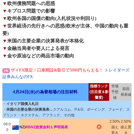
▼
欧州債務問題への思惑
▼
キプロス問題での影響
▼
欧州各国の国債の動向(入札状況や利回り)
▼
世界経済の先行きへの思惑(欧米が主体、中国の動向も重
要)
▼
米国の主要企業の決算発表が本格化
▼
金融当局者や要人による発言
▼
金や原油などの商品市場の動向
ザイFX限定！口座開設&取引で5000円もらえる！
トレイダーズ
証券みんなのFX
指標ランク
市場
前回
4月24日(水)の為替相場の注目材料
(注目度＆影
予想
発表値
響度)
値
・
イタリア国債入札日
・
米国の主要企業の決算発表
→クアルコム、P＆G、ボーイング、フォード、ス
プリント・ネクステル、アフラック、その他
2.50%
2.50%
06:0
◎
NZ)
RBNZ政策金利
＆
声明発表
据え
据え置
0
置き
き