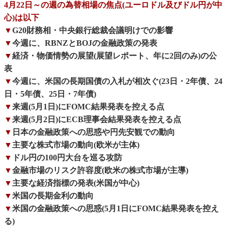
4月22日～の週の為替相場の焦点(ユーロドル及びドル円が中
心)は以下
▼
G20財務相・中央銀行総裁会議明けでの影響
▼
今週に、RBNZとBOJの金融政策の発表
▼
経済・物価情勢の展望(展望レポート、年に2回のみ)の公
表
▼
今週に、米国の長期国債の入札が相次ぐ(23日・2年債、24
日・5年債、25日・7年債)
▼
来週(5月1日)にFOMC結果発表を控える点
▼
来週(5月2日)にECB理事会結果発表を控える点
▼
日本の金融政策への思惑や円先安観での動向
▼
主要な株式市場の動向(欧米が主体)
▼
ドル円の100円大台を巡る攻防
▼
金融市場のリスク許容度(欧米の株式市場が主導)
▼
主要な経済指標の発表(米国が中心)
▼
米国の長期金利の動向
▼
米国の金融政策への思惑(5月1日にFOMC結果発表を控え
る)