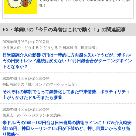
説！
FX・羊飼いの「今日の為替はこれで動く！」の関連記事
2026年08月06日(木)17:00公開
今井雅人の「どうする？ どうなる？ 日本経済、世界経済」
日米協調介入の影響で円は一時的に方向感を失いそうだが、米ドル/
円の円安トレンド継続は変えない！9月日銀会合がターニングポイン
トとなるか？
2026年08月06日(木)15:29公開
持田有紀子の「戦うオンナのマーケット日記」
それぞれの解釈でもって鎮静化してきた中東情勢、ボラティリティ
上がりかけたドル円またも膠着
2026年08月06日(木)13:20公開
西原宏一の「ヘッジファンドの思惑」
米ドル/円の160～162円台は日米当局の防衛ラインに！ GW介入時安
値155円、神田シーリング152円が下値めど、押し目買いから戻り売
り戦略へ