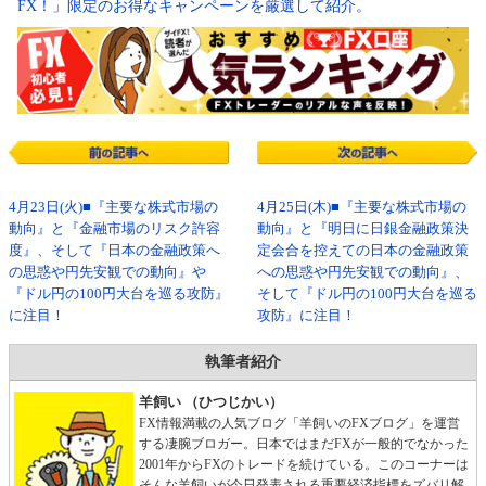
FX！」限定のお得なキャンペーンを厳選して紹介。
4月23日(火)■『主要な株式市場の
4月25日(木)■『主要な株式市場の
動向』と『金融市場のリスク許容
動向』と『明日に日銀金融政策決
度』、そして『日本の金融政策へ
定会合を控えての日本の金融政策
の思惑や円先安観での動向』や
への思惑や円先安観での動向』、
『ドル円の100円大台を巡る攻防』
そして『ドル円の100円大台を巡る
に注目！
攻防』に注目！
執筆者紹介
羊飼い （ひつじかい）
FX情報満載の人気ブログ「羊飼いのFXブログ」を運営
する凄腕ブロガー。日本ではまだFXが一般的でなかった
2001年からFXのトレードを続けている。このコーナーは
そんな羊飼いが今日発表される重要経済指標をズバリ解