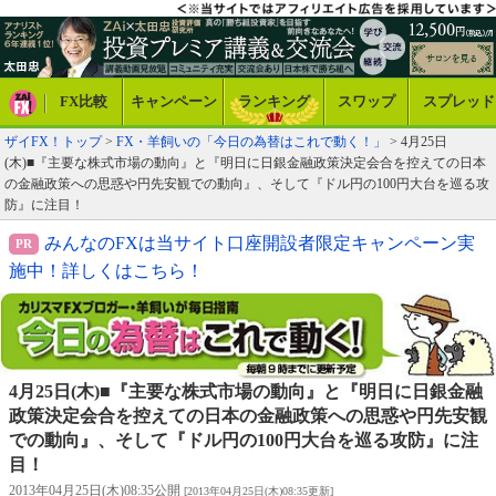
FX比較
キャンペーン
ランキング
スワップ
スプレッド
ザイFX！トップ
>
FX・羊飼いの「今日の為替はこれで動く！」
> 4月25日
(木)■『主要な株式市場の動向』と『明日に日銀金融政策決定会合を控えての日本
の金融政策への思惑や円先安観での動向』、そして『ドル円の100円大台を巡る攻
防』に注目！
みんなのFXは当サイト口座開設者限定キャンペーン実
施中！詳しくはこちら！
4月25日(木)■『主要な株式市場の動向』と『明日に日銀金融
政策決定会合を控えての日本の金融政策への思惑や円先安観
での動向』、そして『ドル円の100円大台を巡る攻防』に注
目！
2013年04月25日(木)08:35公開
[2013年04月25日(木)08:35更新]