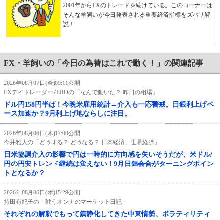
2001年からFXのトレードを続けている。このコーナーは
そんな羊飼いが今日発表される重要経済指標をズバリ解
説！
FX・羊飼いの「今日の為替はこれで動く！」の関連記事
2026年08月07日(金)09:11公開
FXデイトレーダーZEROの「なんで動いた？ 昨日の相場」
ドル円158円半ば！今晩米雇用統計→介入も一応警戒。日銀利上げペ
ース加速か？9月利上げ地ならしに注目。
2026年08月06日(木)17:00公開
今井雅人の「どうする？ どうなる？ 日本経済、世界経済」
日米協調介入の影響で円は一時的に方向感を失いそうだが、米ドル/
円の円安トレンド継続は変えない！9月日銀会合がターニングポイン
トとなるか？
2026年08月06日(木)15:29公開
持田有紀子の「戦うオンナのマーケット日記」
それぞれの解釈でもって鎮静化してきた中東情勢、ボラティリティ