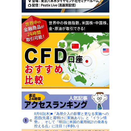
8月6日(木)■『為替介入の影響と更なる実施への
思惑(先週と週明けに実施あり)』と『イラン情
勢』、そして『明日に米国の雇用統計の発表を
控える点』に注目！(羊飼い)