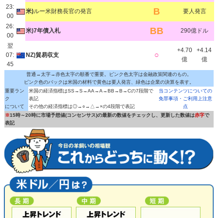
23:
B
米)
ルー米財務長官の発言
要人発言
00
26:
BB
米)7年債入札
290億ドル
00
翌
+4.70
+4.14
○
07:
NZ)貿易収支
億
億
45
普通→太字→赤色太字の順番で重要。ピンク色太字は金融政策関連のもの。
ピンク色のバックは米国の材料で黄色は要人発言、緑色は企業の決算を表す。
重要ラン
米国の経済指標はSS→S→AA→A→BB→B→Cの7段階で
当コンテンツについての
ク
表記
免罪事項・ご利用上注意
について
その他の経済指標は◎→○→△→×の4段階で表記
点
※
15時～20時に市場予想値(コンセンサス)の最新の数値をチェックし、更新した数値は
赤字
で
表記