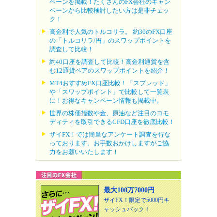
ペーンを掲載！たくさんのFX会社のキャン
ペーンから比較検討したい方は是非チェッ
ク！
高金利で人気のトルコリラ。 約30のFX口座
の「トルコリラ/円」のスワップポイントを
調査して比較！
約40口座を調査して比較！高金利通貨を含
む12通貨ペアのスワップポイントを紹介！
MT4おすすめFX口座比較！「スプレッド」
や「スワップポイント」で比較して一覧表
に！お得なキャンペーン情報も掲載中。
世界の株価指数や金、原油など注目のコモ
ディティを取引できるCFD口座を徹底比較！
ザイFX！では簡単なアンケート調査を行な
っております。お手数おかけしますがご協
力をお願いいたします！
最大100万7000円
ザイFX！限定で5000円キ
ャッシュバック！