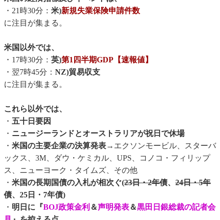
・21時30分：
米)
新規失業保険申請件数
に注目が集まる。
米国以外では、
・17時30分：
英)
第1四半期GDP【速報値】
・翌7時45分：
NZ)貿易収支
に注目が集まる。
これら以外では、
・
五十日要因
・
ニュージーランドとオーストラリアが祝日で休場
・
米国の主要企業の決算発表
→エクソンモービル、スターバ
ックス、3M、ダウ・ケミカル、UPS、コノコ・フィリップ
ス、ニューヨーク・タイムズ、その他
・
米国の長期国債の入札が相次ぐ(
23日・2年債
、
24日・5年
債
、25日・7年債)
・
明日に『
BOJ政策金利
＆
声明発表
＆
黒田日銀総裁の記者会
見
』を控える点