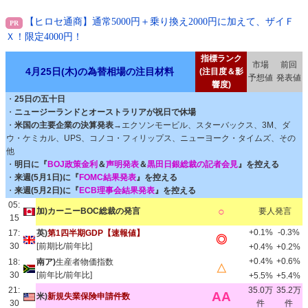
【ヒロセ通商】通常5000円＋乗り換え2000円に加えて、ザイＦ
Ｘ！限定4000円！
指標ランク
市場
前回
4月25日(木)の為替相場の注目材料
(注目度＆影
予想値
発表値
響度)
・
25日の五十日
・
ニュージーランドとオーストラリアが祝日で休場
・
米国の主要企業の決算発表
→エクソンモービル、スターバックス、3M、ダ
ウ・ケミカル、UPS、コノコ・フィリップス、ニューヨーク・タイムズ、その
他
・
明日に『
BOJ政策金利
＆
声明発表
＆
黒田日銀総裁の記者会見
』を控える
・
来週(5月1日)に『
FOMC結果発表
』を控える
・
来週(5月2日)に『
ECB理事会結果発表
』を控える
05:
○
加)カーニーBOC総裁の発言
要人発言
15
+0.1%
-0.3%
17:
英)
第1四半期GDP【速報値】
◎
30
[前期比/前年比]
+0.4%
+0.2%
+0.4%
+0.6%
18:
南ア)
生産者物価指数
△
30
[前年比/前年比]
+5.5%
+5.4%
21:
35.0万
35.2万
AA
米)
新規失業保険申請件数
30
件
件