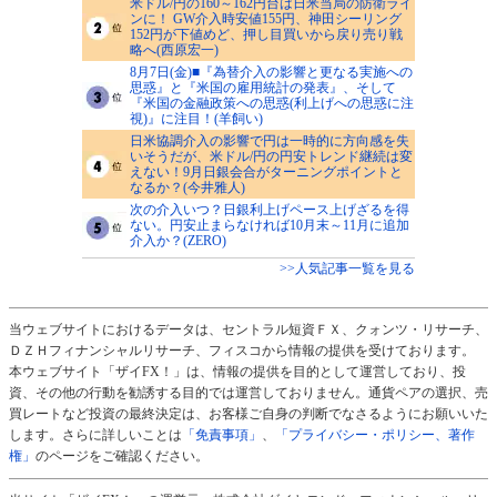
米ドル/円の160～162円台は日米当局の防衛ライ
ンに！ GW介入時安値155円、神田シーリング
152円が下値めど、押し目買いから戻り売り戦
略へ(西原宏一)
8月7日(金)■『為替介入の影響と更なる実施への
思惑』と『米国の雇用統計の発表』、そして
『米国の金融政策への思惑(利上げへの思惑に注
視)』に注目！(羊飼い)
日米協調介入の影響で円は一時的に方向感を失
いそうだが、米ドル/円の円安トレンド継続は変
えない！9月日銀会合がターニングポイントと
なるか？(今井雅人)
次の介入いつ？日銀利上げペース上げざるを得
ない。円安止まらなければ10月末～11月に追加
介入か？(ZERO)
>>人気記事一覧を見る
当ウェブサイトにおけるデータは、セントラル短資ＦＸ、クォンツ・リサーチ、
ＤＺＨフィナンシャルリサーチ、フィスコから情報の提供を受けております。
本ウェブサイト「ザイFX！」は、情報の提供を目的として運営しており、投
資、その他の行動を勧誘する目的では運営しておりません。通貨ペアの選択、売
買レートなど投資の最終決定は、お客様ご自身の判断でなさるようにお願いいた
します。さらに詳しいことは
「免責事項」
、
「プライバシー・ポリシー、著作
権」
のページをご確認ください。