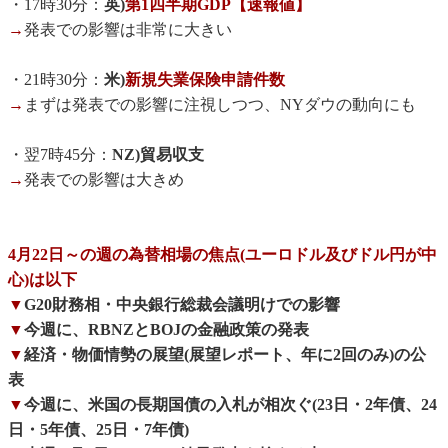
・17時30分：
英)
第1四半期GDP【速報値】
→
発表での影響は非常に大きい
・21時30分：
米)
新規失業保険申請件数
→
まずは発表での影響に注視しつつ、NYダウの動向にも
・翌7時45分：
NZ)貿易収支
→
発表での影響は大きめ
4月22日～の週の為替相場の焦点(ユーロドル及びドル円が中
心)は以下
▼
G20財務相・中央銀行総裁会議明けでの影響
▼
今週に、RBNZとBOJの金融政策の発表
▼
経済・物価情勢の展望(展望レポート、年に2回のみ)の公
表
▼
今週に、米国の長期国債の入札が相次ぐ(23日・2年債、24
日・5年債、25日・7年債)