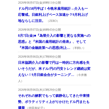
2026年08月07日(金)09時11分公開
ドル円158円半ば！今晩米雇用統計→介入も一
応警戒。日銀利上げペース加速か？9月利上げ
地ならしに注目。
（ZERO）
2026年08月07日(金)06時45分公開
8月7日(金)■『為替介入の影響と更なる実施への
思惑』と『米国の雇用統計の発表』、そして
『米国の金融政策への思惑(利上…
（羊飼い）
2026年08月06日(木)17時00分公開
日米協調介入の影響で円は一時的に方向感を失
いそうだが、米ドル/円の円安トレンド継続は変
えない！9月日銀会合がターニング…
（今井雅
人）
2026年08月06日(木)15時29分公開
それぞれの解釈でもって鎮静化してきた中東情
勢、ボラティリティ上がりかけたドル円またも
膠着
（持田有紀子）