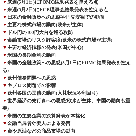
▼
来週(5月1日)にFOMC結果発表を控える点
▼
来週(5月2日)にECB理事会結果発表を控える点
▼
日本の金融政策への思惑や円先安観での動向
▼
主要な株式市場の動向(欧米が主体)
▼
ドル円の100円大台を巡る攻防
▼
金融市場のリスク許容度(欧米の株式市場が主導)
▼
主要な経済指標の発表(米国が中心)
▼
米国の長期金利の動向
▼
米国の金融政策への思惑(5月1日にFOMC結果発表を控え
る)
▼
欧州債務問題への思惑
▼
キプロス問題での影響
▼
欧州各国の国債の動向(入札状況や利回り)
▼
世界経済の先行きへの思惑(欧米が主体、中国の動向も重
要)
▼
米国の主要企業の決算発表が本格化
▼
金融当局者や要人による発言
▼
金や原油などの商品市場の動向