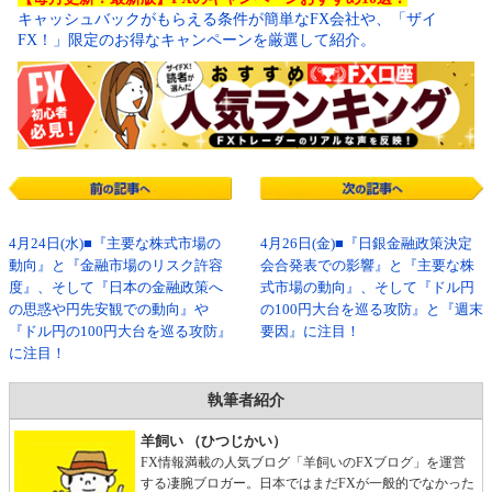
キャッシュバックがもらえる条件が簡単なFX会社や、「ザイ
FX！」限定のお得なキャンペーンを厳選して紹介。
4月24日(水)■『主要な株式市場の
4月26日(金)■『日銀金融政策決定
動向』と『金融市場のリスク許容
会合発表での影響』と『主要な株
度』、そして『日本の金融政策へ
式市場の動向』、そして『ドル円
の思惑や円先安観での動向』や
の100円大台を巡る攻防』と『週末
『ドル円の100円大台を巡る攻防』
要因』に注目！
に注目！
執筆者紹介
羊飼い （ひつじかい）
FX情報満載の人気ブログ「羊飼いのFXブログ」を運営
する凄腕ブロガー。日本ではまだFXが一般的でなかった