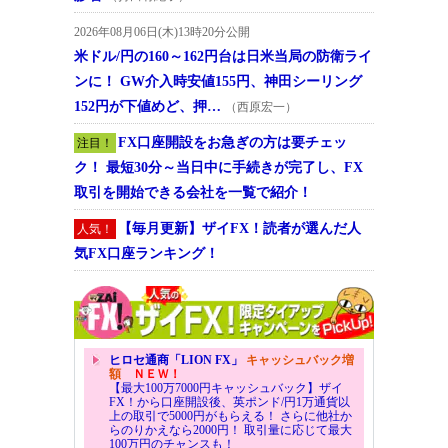
2026年08月06日(木)13時20分公開
米ドル/円の160～162円台は日米当局の防衛ライ
ンに！ GW介入時安値155円、神田シーリング
152円が下値めど、押…
（西原宏一）
FX口座開設をお急ぎの方は要チェッ
注目！
ク！ 最短30分～当日中に手続きが完了し、FX
取引を開始できる会社を一覧で紹介！
【毎月更新】ザイFX！読者が選んだ人
人気！
気FX口座ランキング！
ヒロセ通商「LION FX」
キャッシュバック増
額
ＮＥＷ！
【最大100万7000円キャッシュバック】ザイ
FX！から口座開設後、英ポンド/円1万通貨以
上の取引で5000円がもらえる！ さらに他社か
らのりかえなら2000円！ 取引量に応じて最大
100万円のチャンスも！