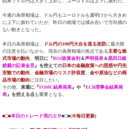
結果でドル円は大きく上昇し、ユーロドルは上下に振れた。
今週の為替相場は、ドル円もユーロドルも週明けから大きめ
に上下に振れていたが、昨日の相場では揉み合いで方向感の
ない動きとなった。
本日の為替相場は、
ドル円の100円大台を巡る攻防
に最大限
の注意を払いながら、現在の為替相場の焦点である
主要な株
式市場の動向
、
明日に『
BOJ政策金利
＆
声明発表
＆
黒田日銀
総裁の記者会見
』を控えての
日本の金融政策への思惑や円先
安観での動向
、
金融市場のリスク許容度
、
金や原油などの商
品市場の動向
に注目したい。
その他、
来週に『
FOMC結果発表
』や『
ECB理事会結果発
表
』を控える点
も重要となる。
■□■
本日のトレード用のエサ
■□■(
※毎日更新
)