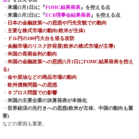
・
来週(5月1日)に『
FOMC結果発表
』を控える点
・
来週(5月2日)に『
ECB理事会結果発表
』を控える点
・
日本の金融政策への思惑や円先安観での動向
・
主要な株式市場の動向(欧米が主体)
・
ドル円の100円大台を巡る攻防
・
金融市場のリスク許容度(欧米の株式市場が主導)
・
米国の長期金利の動向
・
米国の金融政策への思惑(5月1日にFOMC結果発表を控え
る)
・
金や原油などの商品市場の動向
・
欧州債務問題への思惑
・
キプロス問題での影響
・
米国の主要企業の決算発表が本格化
・
世界経済の先行きへの思惑(欧米が主体、中国の動向も重
要)
などの要因も重要。