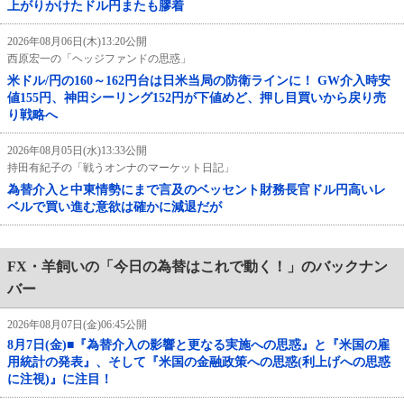
上がりかけたドル円またも膠着
2026年08月06日(木)13:20公開
西原宏一の「ヘッジファンドの思惑」
米ドル/円の160～162円台は日米当局の防衛ラインに！ GW介入時安
値155円、神田シーリング152円が下値めど、押し目買いから戻り売
り戦略へ
2026年08月05日(水)13:33公開
持田有紀子の「戦うオンナのマーケット日記」
為替介入と中東情勢にまで言及のベッセント財務長官ドル円高いレ
ベルで買い進む意欲は確かに減退だが
FX・羊飼いの「今日の為替はこれで動く！」のバックナン
バー
2026年08月07日(金)06:45公開
8月7日(金)■『為替介入の影響と更なる実施への思惑』と『米国の雇
用統計の発表』、そして『米国の金融政策への思惑(利上げへの思惑
に注視)』に注目！