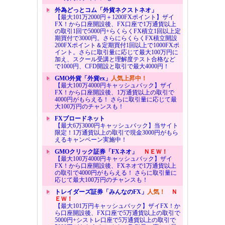
外為どっとコム「外貨ネクストネオ」
【最大101万2000円＋1200FXポイント】ザイ
FX！から口座開設後、FX口座で1万通貨以上
の取引1回で5000円+らくらくFX積立1回以上定
期買付で3000円。さらにらくらくFX積立開設
200FXポイント＆定期買付1回以上で1000FXポ
イント。さらに取引量に応じて最大100万円に
加え、スクール受講と理解度テスト合格など
で1000円、CFD開設と取引で最大4000円！
GMO外貨「外貨ex」
人気上昇中！
【最大100万4000円キャッシュバック】ザイ
FX！から口座開設後、1万通貨以上の取引で
4000円がもらえる！ さらに取引量に応じて最
大100万円のチャンスも！
FXブロードネット
【最大6万3000円キャッシュバック】当サイト
限定！1万通貨以上の取引で現金3000円がもら
えるキャンペーン実施中！
GMOクリック証券「FXネオ」
ＮＥＷ！
【最大100万4000円キャッシュバック】ザイ
FX！から口座開設後、FXネオで1万通貨以上
の取引で4000円がもらえる！ さらに取引量に
応じて最大100万円のチャンスも！
トレイダーズ証券「みんなのFX」
人気！
Ｎ
ＥＷ！
【最大101万円キャッシュバック】ザイFX！か
ら口座開設後、FX口座で5万通貨以上の取引で
5000円+シストレ口座で5万通貨以上の取引で