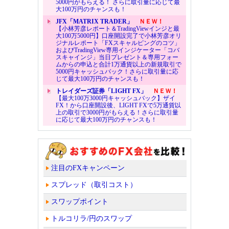
5000円がもらえる！ さらに取引量に応じて最
大100万円のチャンスも！
JFX「MATRIX TRADER」
ＮＥＷ！
【小林芳彦レポート＆TradingViewインジと最
大100万5000円】口座開設完了で小林芳彦オリ
ジナルレポート「FXスキャルピングのコツ」
およびTradingView専用インジケーター「コバ
スキャインジ」当日プレゼント＆専用フォー
ムからの申込と合計1万通貨以上の新規取引で
5000円キャッシュバック！さらに取引量に応
じて最大100万円のチャンスも！
トレイダーズ証券「LIGHT FX」
ＮＥＷ！
【最大100万3000円キャッシュバック】ザイ
FX！から口座開設後、LIGHT FXで5万通貨以
上の取引で3000円がもらえる！さらに取引量
に応じて最大100万円のチャンスも！
注目のFXキャンペーン
スプレッド（取引コスト）
スワップポイント
トルコリラ/円のスワップ