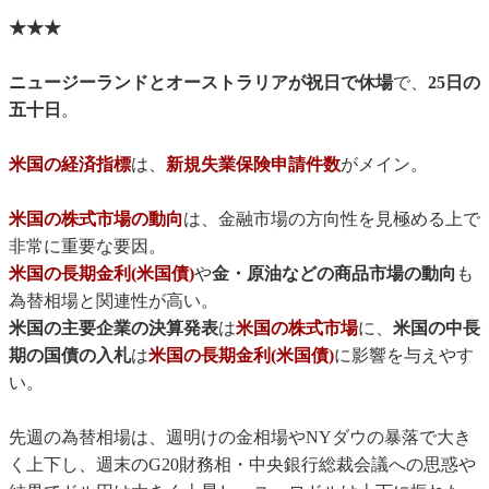
★★★
ニュージーランドとオーストラリアが祝日で休場
で、
25日の
五十日
。
米国の経済指標
は、
新規失業保険申請件数
がメイン。
米国の株式市場の動向
は、金融市場の方向性を見極める上で
非常に重要な要因。
米国の長期金利(米国債)
や
金・原油などの商品市場の動向
も
為替相場と関連性が高い。
米国の主要企業の決算発表
は
米国の株式市場
に、
米国の中長
期の国債の入札
は
米国の長期金利(米国債)
に影響を与えやす
い。
先週の為替相場は、週明けの金相場やNYダウの暴落で大き
く上下し、週末のG20財務相・中央銀行総裁会議への思惑や