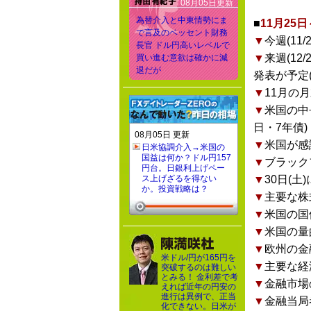
08月05日更新
為替介入と中東情勢にま
■
11月25
で言及のベッセント財務
▼
今週(1
長官 ドル円高いレベルで
▼
来週(1
買い進む意欲は確かに減
退だが
発表が予定
▼
11月の
▼
米国の中
日・7年債)
08月05日 更新
▼
米国が感
日米協調介入→米国の
国益は何か？ドル円157
▼
ブラック
円台。日銀利上げペー
ス上げざるを得ない
▼
30日(
か。投資戦略は？
▼
主要な株
▼
米国の国
▼
米国の量
▼
欧州の金
米ドル/円が165円を
▼
主要な経
突破するのは難しい
とみる！ 金利差で考
▼
金融市場
えれば近年の円安の
進行は異例で、正当
▼
金融当局
化できない。日米が