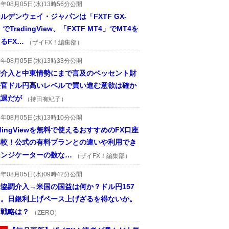
6年08月05日(水)13時56分公開
ルデンウェイ・ジャパンは「FXTF GX-
」でTradingView、「FXTF MT4」でMT4を
るFX…
（ザイFX！編集部）
6年08月05日(水)13時33分公開
替介入と中東情勢にまで言及のベッセント財
長官ドル円高いレベルで買い進む意欲は確か
減退だが
（持田有紀子）
6年08月05日(水)13時10分公開
adingViewを無料で使えるおすすめのFX口座
比較！公式の有料プランとの違いや利用でき
インジケーターの数な…
（ザイFX！編集部）
6年08月05日(水)09時42分公開
協調介入→米国の国益は何か？ドル円157
台。日銀利上げペース上げざるを得ないか。
資戦略は？
（ZERO）