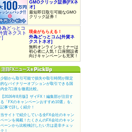
GMOクリック証券[FXネ
オ]
最短即日取引可能なGMO
クリック証券！
現金がもらえる！
外為どっとコム[外貨ネ
クストネオ]
無料オンラインセミナーは
初心者に人気！口座開設者
向けキャンペーンも充実！
少額から取引可能で損失や取引時間が限定
的なバイナリーオプションが取引できる国
内全7口座を徹底比較。
【2026年8月版】ザイFX！編集部が注目す
る「FXのキャンペーンおすすめ10選」を、
記事で詳しく紹介！
当サイトで紹介している全FX会社のキャン
ペーンを掲載！たくさんのFX会社のキャン
ペーンから比較検討したい方は是非チェッ
ク！