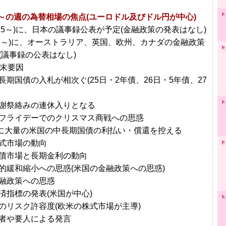
日～の週の為替相場の焦点(ユーロドル及びドル円が中心)
1/25～)に、日本の議事録公表が予定(金融政策の発表はなし)
2/2～)に、オーストラリア、英国、欧州、カナダの金融政策
(議事録の公表はなし)
月末要因
長期国債の入札が相次ぐ(25日・2年債、26日・5年債、27
謝祭絡みの連休入りとなる
フライデーでのクリスマス商戦への思惑
土)に大量の米国の中長期国債の利払い・償還を控える
式市場の動向
債市場と長期金利の動向
的緩和縮小への思惑(米国の金融政策への思惑)
融政策への思惑
済指標の発表(米国が中心)
のリスク許容度(欧米の株式市場が主導)
者や要人による発言