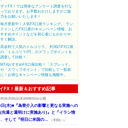
ザイFX！では簡単なアンケート調査を行な
っております。お手数おかけしますがご協
力をお願いいたします！
毎月更新中！人気FX口座ランキング。 ラン
クインしたFX口座のキャンペーン情報、お
すすめポイントなどを初心者にもわかりや
すく解説。
高金利で人気のトルコリラ。 約30のFX口座
の「トルコリラ/円」のスワップポイントを
調査して比較！
MT4おすすめFX口座比較！「スプレッド」
や「スワップポイント」で比較して一覧表
に！お得なキャンペーン情報も掲載中。
イFX！最新＆おすすめ記事
6年08月06日(木)06時50分公開
6日(木)■『為替介入の影響と更なる実施への
(先週と週明けに実施あり)』と『イラン情
』、そして『明日に米国の…
（羊飼い）