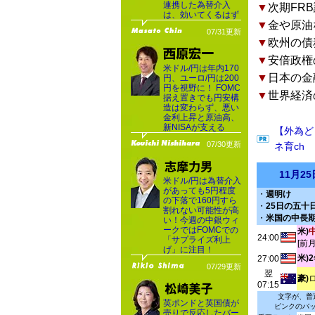
連携した為替介入
▼
次期FR
は、効いてくるはず
▼
金や原油
07/31更新
▼
欧州の債
▼
安倍政権
米ドル/円は年内170
▼
日本の金
円、ユーロ/円は200
円を視野に！ FOMC
▼
世界経済
据え置きでも円安構
造は変わらず、悪い
金利上昇と原油高、
新NISAが支える
【外為ど
07/30更新
ネ育ch
11月2
米ドル/円は為替介入
があっても5円程度
・
週明け
の下落で160円すら
・
25日の五十
割れない可能性が高
・
米国の中長期
い！今週の中銀ウィ
ークではFOMCでの
米)
24:00
「サプライズ利上
[前
げ」に注目！
米)
27:00
07/29更新
翌
豪)
07:15
文字が、普
英ポンドと英国債が
ピンクのバ
売りで反応したバー