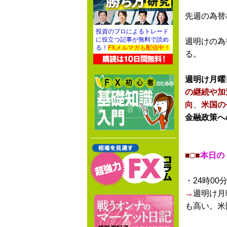
先週の為替
投資のプロによるトレード
に役立つ記事が無料で読め
週明けの為
る！
FXメルマガも配信中！
る。
週明け月曜
の継続や加
向
、
米国の
金融政策へ
■□■
本日の
・24時00
→
週明け月
も高い。米