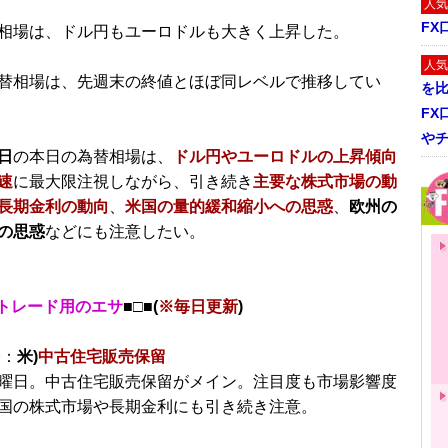
人気
FX
相場は、ドル円もユーロドルも大きく上昇した。
人気
替相場は、先週末の終値とほぼ同レベルで推移してい
を
FX
や
日
の本日の為替相場は、
ドル円やユーロドルの上昇傾向
速
に最大限注視しながら、引き続き
主要な株式市場の動
長期金利の動向
、
米国の量的緩和縮小への思惑
、
欧州の
の思惑
などにも注意したい。
トレード用のエサ
■□■(
※毎日更新
)
分：
米)
中古住宅販売保留
曜日。中古住宅販売保留がメイン。注目度も市場影響度
国の株式市場や長期金利にも引き続き注意。