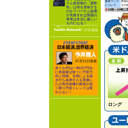
重要ランク
米国
ナム新首相の「柔軟
について
その
性」は何を意味する
※
15時～20時
のか？バーナム政権
が失敗すれば英国の
将来は本当に厳しい
ものになる！
07/21更新
07月31日更新
米ドル/円は一時157円台
に急落後は徐々に円安方
向に回帰。当局による抜
き打ち為替介入を実施し
たが高市政権の政策が続
く限り円安トレンドは変
わらない！
ロング