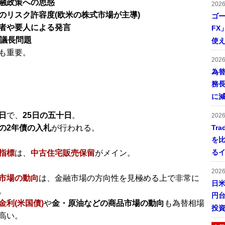
融政策への思惑
202
のリスク許容度(欧米の株式市場が主導)
ゴー
者や要人による発言
FX
B議長問題
使え
も重要。
202
為
務
に
日
で、
25日の五十日
。
202
の2年債の入札
が行われる。
Tr
を
る
指標
は、
中古住宅販売保留
がメイン。
202
市場の動向
は、金融市場の方向性を見極める上で非常に
日米
。
円
金利(米国債)
や
金・原油などの商品市場の動向
も為替相場
投
高い。