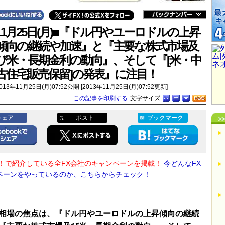
11月25日(月)■『ドル円やユーロドルの上昇
傾向の継続や加速』と『主要な株式市場及
び米・長期金利の動向』、そして『[米・中
古住宅販売保留]の発表』に注目！
013年11月25日(月)07:52公開 [2013年11月25日(月)07:52更新]
この記事を印刷する
文字サイズ
シェア
ポスト
ブックマーク
X！で紹介している全FX会社のキャンペーンを掲載！
今どんなFX
ペーンをやっているのか、こちらからチェック！
相場の焦点は、『ドル円やユーロドルの上昇傾向の継続