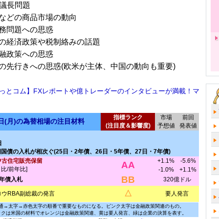
B議長問題
などの商品市場の動向
務問題への思惑
の経済政策や税制絡みの話題
融政策への思惑
の先行きへの思惑(欧米が主体、中国の動向も重要)
っとコム】FXレポートや億トレーダーのインタビューが満載！マ
指標ランク
市場
前回
5日(月)の為替相場の注目材料
(注目度＆影響度)
予想値
発表値
日
国債の入札が相次ぐ(25日・2年債、26日・5年債、27日・7年債)
中古住宅販売保留
+1.1%
-5.6%
AA
月比/前年比]
-1.0%
+1.1%
BB
2年債入札
320億ドル
△
ロウRBA副総裁の発言
要人発言
通→太字→赤色太字の順番で重要なものになる。ピンク太字は金融政策関連のもの。
ックは米国の材料でオレンジは金融政策関連、黄は要人発言、緑は企業の決算を表す。