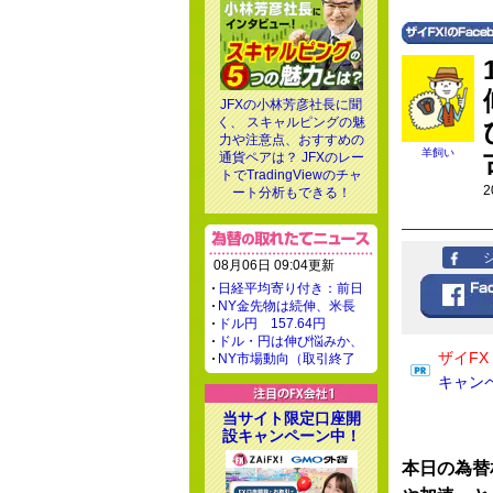
JFXの小林芳彦社長に聞
く、 スキャルピングの魅
力や注意点、おすすめの
羊飼い
通貨ペアは？ JFXのレー
トでTradingViewのチャ
2
ート分析もできる！
08月06日 09:04更新
日経平均寄り付き：前日
NY金先物は続伸、米長
ドル円 157.64円
ドル・円は伸び悩みか、
ザイF
NY市場動向（取引終了
キャン
当サイト限定口座開
設キャンペーン中！
本日の為替