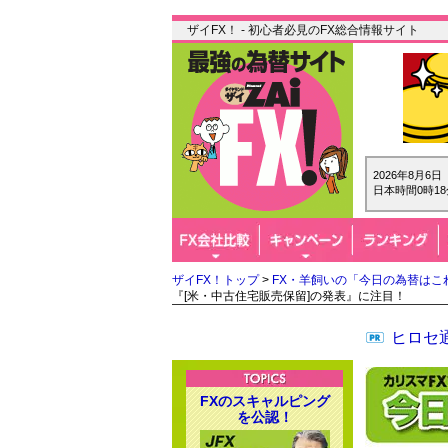
ザイFX！ - 初心者必見のFX総合情報サイト
2026年8月6
日本時間0時18
ザイFX！トップ
>
FX・羊飼いの「今日の為替はこ
『[米・中古住宅販売保留]の発表』に注目！
ヒロセ通
FXのスキャルピング
を公認！