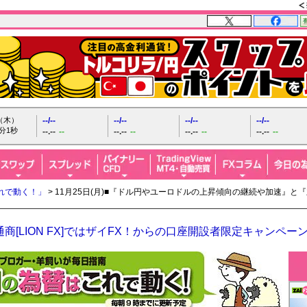
日（木）
--/--
--/--
--/--
--/--
分2秒
--.--
--
--.--
--
--.--
--
--.--
--
れで動く！」
> 11月25日(月)■『ドル円やユーロドルの上昇傾向の継続や加速』
商[LION FX]ではザイFX！からの口座開設者限定キャンペー