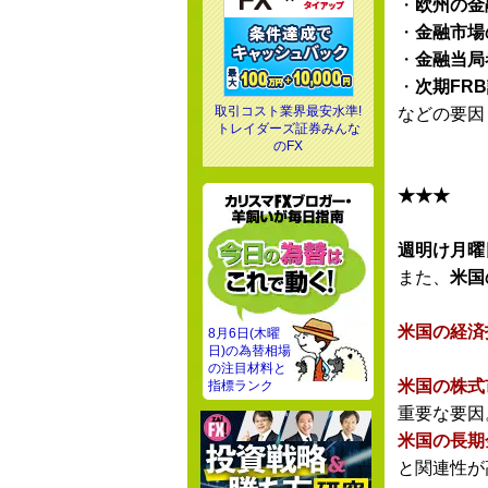
・
欧州の金
・
金融市場
・
金融当局
・
次期FR
取引コスト業界最安水準!
などの要因
トレイダーズ証券みんな
のFX
★★★
週明け月曜
また、
米国
米国の経済
8月6日(木曜
日)の為替相場
の注目材料と
米国の株式
指標ランク
重要な要因
米国の長期
と関連性が