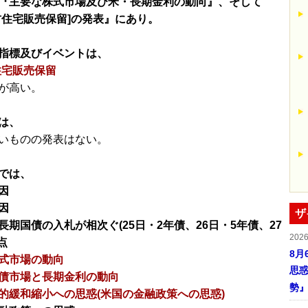
『主要な株式市場及び米・長期金利の動向』、そして
古住宅販売保留]の発表』にあり。
指標及びイベントは、
住宅販売保留
が高い。
は、
いものの発表はない。
では、
因
因
ザ
長期国債の入札が相次ぐ(25日・2年債、26日・5年債、27
202
点
8月
式市場の動向
思惑
債市場と長期金利の動向
勢
的緩和縮小への思惑(米国の金融政策への思惑)