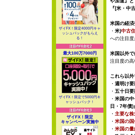
や加速』と
『[米・中
米国の経済
ザイFX！限定4000円キャ
・
米)
中古
ッシュバックがもらえ
る！
への注目度
最大100万7000円
米国以外で
注目度の高
これら以外
・
週明け要
・
五十日要
ザイFX！限定で5000円キ
・
米国の中
ャッシュバック！
日・7年債)
・
主要な株
ザイFX！限定
・
米国の国
キャンペーン実施中
・
米国の量