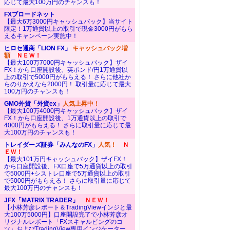
応じて最大100万円のチャンスも！
FXブロードネット
【最大6万3000円キャッシュバック】当サイト
限定！1万通貨以上の取引で現金3000円がもら
えるキャンペーン実施中！
ヒロセ通商「LION FX」
キャッシュバック増
額
ＮＥＷ！
【最大100万7000円キャッシュバック】ザイ
FX！から口座開設後、英ポンド/円1万通貨以
上の取引で5000円がもらえる！ さらに他社か
らのりかえなら2000円！ 取引量に応じて最大
100万円のチャンスも！
GMO外貨「外貨ex」
人気上昇中！
【最大100万4000円キャッシュバック】ザイ
FX！から口座開設後、1万通貨以上の取引で
4000円がもらえる！ さらに取引量に応じて最
大100万円のチャンスも！
トレイダーズ証券「みんなのFX」
人気！
Ｎ
ＥＷ！
【最大101万円キャッシュバック】ザイFX！
から口座開設後、FX口座で5万通貨以上の取引
で5000円+シストレ口座で5万通貨以上の取引
で5000円がもらえる！ さらに取引量に応じて
最大100万円のチャンスも！
JFX「MATRIX TRADER」
ＮＥＷ！
【小林芳彦レポート＆TradingViewインジと最
大100万5000円】口座開設完了で小林芳彦オ
リジナルレポート「FXスキャルピングのコ
ツ」およびTradingView専用インジケーター