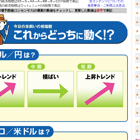
の経済指標はSS→S→AA→A→BB→B→Cの7段階で表記
当コンテンツについての
他の経済指標は◎→○→△→×の4段階で表記
免罪事項・ご利用上注意点
に市場予想値(コンセンサス)の最新の数値をチェックし、更新した数値は
赤字
で表記