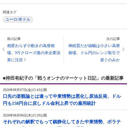
関連タグ
ユーロ/米ドル
前の記事
次の記事
相変わらず小動きの為替相
神経質だが値幅は小さい為替
場、NYクローズ後の米企業決
相場、ドル円のレンジ取引で
算に注目！
凌ぐのみか
■持田有紀子の「戦うオンナのマーケット日記」の最新記事
2026年08月07日(金)15:43公開
口先の楽観論とは違って中東情勢は悪化し原油反発、ドル
円も158円台に戻しドル金利上昇での雇用統計
2026年08月06日(木)15:29公開
それぞれの解釈でもって鎮静化してきた中東情勢、ボラテ