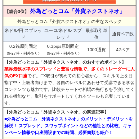
外為どっとコム「外貨ネクストネオ」
【総合3位】
外為どっとコム「外貨ネクストネオ」の主なスペック
米ドル/円 スプレッ
ユーロ/米ドル スプ
最低取引単
通貨ペア数
ド
レッド
位
0.2銭原則固定
0.3pips原則固定
1000通貨
42ペア
(9-27時・例外あり)
(9-27時・例外あり)
【外為どっとコム「外貨ネクストネオ」のおすすめポイント】
業界最狭水準のスプレッドと豊富な情報で、多くのトレーダーに人
気のFX口座
です。FX取引が初めての初心者から、スキル向上を目
指す中・上級者向けまで、各自のレベルにあわせて受講できる学習
コンテンツも魅力です。比較チャートや相場の先行きを予測してく
れる機能など、取引をサポートしてくれるツールも充実していま
す。
【外為どっとコム「外貨ネクストネオ」の関連記事】
■外為どっとコム「外貨ネクストネオ」のメリット・デメリットを
解説！ スプレッド、スワップポイントなどの他社との比較、キャ
ンペーン情報や口座開設までの時間、必要書類も紹介！