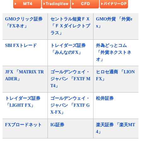
GMOクリック証券
セントラル短資ＦＸ
GMO外貨 「外貨e
「FXネオ」
「ＦＸダイレクトプ
x」
ラス」
SBI FXトレード
トレイダーズ証券
外為どっとコム
「みんなのFX」
「外貨ネクストネ
オ」
JFX 「MATRIX TR
ゴールデンウェイ・
ヒロセ通商 「LION
ADER」
ジャパン 「FXTF M
FX」
T4」
トレイダーズ証券
ゴールデンウェイ・
松井証券
「LIGHT FX」
ジャパン 「FXTF G
X-FX」
FXブロードネット
IG証券
楽天証券 「楽天MT
4」