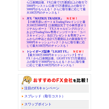
ら口座開設後、FX口座で5万通貨以上の取引で
5000円+シストレ口座で5万通貨以上の取引で
5000円がもらえる！ さらに取引量に応じて最
大100万円のチャンスも！
JFX「MATRIX TRADER」
ＮＥＷ！
【小林芳彦レポート＆TradingViewインジと最
大100万5000円】口座開設完了で小林芳彦オリ
ジナルレポート「FXスキャルピングのコツ」
およびTradingView専用インジケーター「コバ
スキャインジ」当日プレゼント＆専用フォー
ムからの申込と合計1万通貨以上の新規取引で
5000円キャッシュバック！さらに取引量に応
じて最大100万円のチャンスも！
トレイダーズ証券「LIGHT FX」
ＮＥＷ！
【最大100万3000円キャッシュバック】ザイ
FX！から口座開設後、LIGHT FXで5万通貨以
上の取引で3000円がもらえる！さらに取引量
に応じて最大100万円のチャンスも！
注目のFXキャンペーン
スプレッド（取引コスト）
スワップポイント