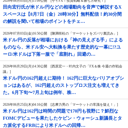
2026年08月03日(月)11:09公開 [ザイFX！投資戦略＆勝ち方研究！]
田向宏行氏が米ドル/円などの相場動向を音声で解説するX
スペースは【8月7日（金）20時30分】無料配信！約30分間
の解説を聞いて相場のポイントをチェ…
2026年07月03日(金)16:50公開 [陳満咲杜の「マーケットをズバリ裏読み」]
米ドル/円の反落が相場における「神の見えざる手」による
ものなら、米ドル安へ大転換を果たす歴史的な一幕に!?ユ
ーロ/米ドルは下落一服で「底割れ」回避の…
2026年06月29日(月)14:30公開 [西原宏一・叶内文子の「FX＆株 今週の作戦会
議」]
米ドル/円の162円超えに期待！ 162円に巨大なバリアオプシ
ョンはあるが、162円超えのストップロス注文も増えてき
た。6月下旬〜7月上旬は例年、株…
2026年06月25日(木)04:16公開 [志摩力男の「マーケットの常識を疑え！」]
米ドル/円は162円は時間の問題で170円も視野に？鮮烈な
FOMCデビューを果たしたケビン・ウォーシュ新議長とタ
カ派化するFRBにより米ドルへの回帰…