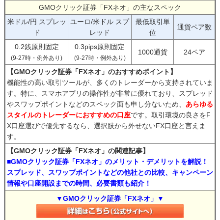
GMOクリック証券「FXネオ」の主なスペック
米ドル/円 スプレッ
ユーロ/米ドル スプ
最低取引単
通貨ペア数
ド
レッド
位
0.2銭原則固定
0.3pips原則固定
1000通貨
24ペア
(9-27時・例外あり)
(9-27時・例外あり)
【GMOクリック証券「FXネオ」のおすすめポイント】
機能性の高い取引ツールが、多くのトレーダーから支持されていま
す。特に、スマホアプリの操作性が非常に優れており、スプレッド
やスワップポイントなどのスペック面も申し分ないため、
あらゆる
スタイルのトレーダーにおすすめの口座
です。取引環境の良さをF
X口座選びで優先するなら、選択肢から外せないFX口座と言えま
す。
【GMOクリック証券「FXネオ」の関連記事】
■GMOクリック証券「FXネオ」のメリット・デメリットを解説！
スプレッド、スワップポイントなどの他社との比較、キャンペーン
情報や口座開設までの時間、必要書類も紹介！
▼GMOクリック証券「FXネオ」▼