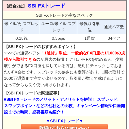
SBI FXトレード
【総合2位】
SBI FXトレードの主なスペック
米ドル/円 スプレッ
ユーロ/米ドル スプ
最低取引単
通貨ペア数
ド
レッド
位
0.18銭
0.3pips
1通貨
34ペア
【SBI FXトレードのおすすめポイント】
すべての通貨ペアを
「1通貨」単位、一般的なFX口座の1/1000の規
模から取引できる
のが最大の特徴！ これからFXを始める人、少額
取引ができるFX口座を探している方は、絶対にチェックしておき
たいFX会社です。スプレッドの狭さにも定評があり、1回の取引で
1000万通貨まで注文が出せるので、取引量が増えて稼げるように
なってからも長く使い続けられます。
【SBI FXトレードの関連記事】
■SBI FXトレードのメリット・デメリットを解説！ スプレッド、
スワップポイントなどの他社との比較、キャンペーン情報や口座開
設までの時間、必要書類も紹介！
▼SBI FXトレード▼