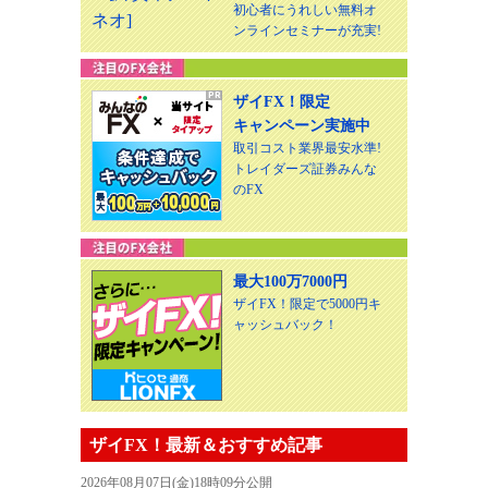
初心者にうれしい無料オ
ンラインセミナーが充実!
ザイFX！限定
キャンペーン実施中
取引コスト業界最安水準!
トレイダーズ証券みんな
のFX
最大100万7000円
ザイFX！限定で5000円キ
ャッシュバック！
ザイFX！最新＆おすすめ記事
2026年08月07日(金)18時09分公開