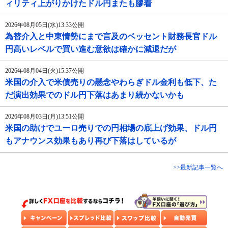
ィリティ上がりかけたドル円またも膠着
2026年08月05日(水)13:33公開
為替介入と中東情勢にまで言及のベッセント財務長官ドル
円高いレベルで買い進む意欲は確かに減退だが
2026年08月04日(火)15:37公開
米国の介入で米債売りの懸念やわらぎドル金利も低下、た
だ演出効果でのドル円下落はあまり続かないかも
2026年08月03日(月)13:51公開
米国の助けでユーロ売りでの円相場の底上げ効果、ドル円
もアナウンス効果もあり再び下落はしているが
>>最新記事一覧へ