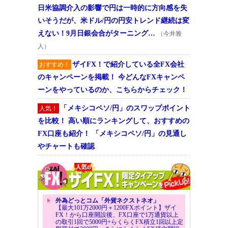
日米協調介入の影響で円は一時的に方向感を失
いそうだが、米ドル/円の円安トレンド継続は変
えない！9月日銀会合がターニング…
（今井雅
人）
ザイFX！で紹介している全FX会社
おすすめ！
のキャンペーンを掲載！ 今どんなFXキャンペ
ーンをやっているのか、こちらからチェック！
「メキシコペソ/円」のスワップポイント
人気！
を比較！ 高い順にランキングして、おすすめの
FX口座も紹介！ 「メキシコペソ/円」の見通し
やチャートも確認
外為どっとコム「外貨ネクストネオ」
【最大101万2000円＋1200FXポイント】ザイ
FX！から口座開設後、FX口座で1万通貨以上
の取引1回で5000円+らくらくFX積立1回以上定