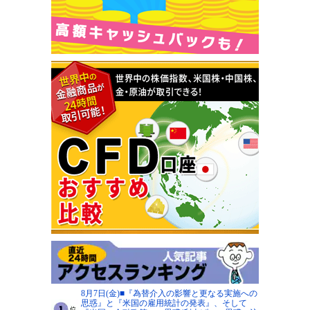
8月7日(金)■『為替介入の影響と更なる実施への
思惑』と『米国の雇用統計の発表』、そして