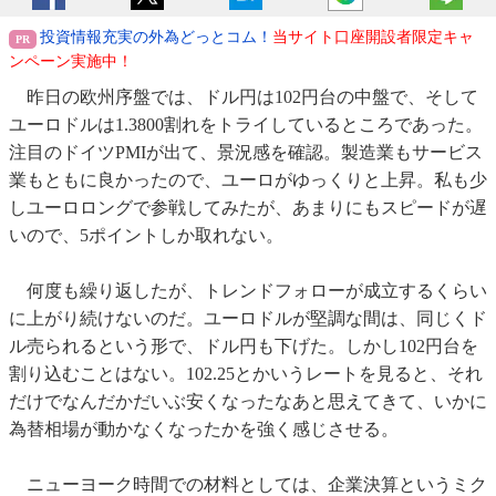
投資情報充実の外為どっとコム！
当サイト口座開設者限定キャ
ンペーン実施中！
昨日の欧州序盤では、ドル円は102円台の中盤で、そして
ユーロドルは1.3800割れをトライしているところであった。
注目のドイツPMIが出て、景況感を確認。製造業もサービス
業もともに良かったので、ユーロがゆっくりと上昇。私も少
しユーロロングで参戦してみたが、あまりにもスピードが遅
いので、5ポイントしか取れない。
何度も繰り返したが、トレンドフォローが成立するくらい
に上がり続けないのだ。ユーロドルが堅調な間は、同じくド
ル売られるという形で、ドル円も下げた。しかし102円台を
割り込むことはない。102.25とかいうレートを見ると、それ
だけでなんだかだいぶ安くなったなあと思えてきて、いかに
為替相場が動かなくなったかを強く感じさせる。
ニューヨーク時間での材料としては、企業決算というミク