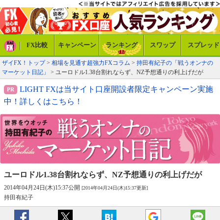
FX比較
キャンペーン
ランキング
スワップ
スプレッド
ザイFX！トップ
>
相場を見通す超強力FXコラム
>
持田有紀子の「戦うオンナの
マーケット日記」
> ユーロドル1.38台割れならず、NZ予想通りの利上げだが
LIGHT FXは当サイト口座開設者限定キャンペーン実施
中！詳しくはこちら！
ユーロドル1.38台割れならず、
NZ予想通りの利上げだが
2014年04月24日(木)15:37公開
[2014年04月24日(木)15:37更新]
持田有紀子