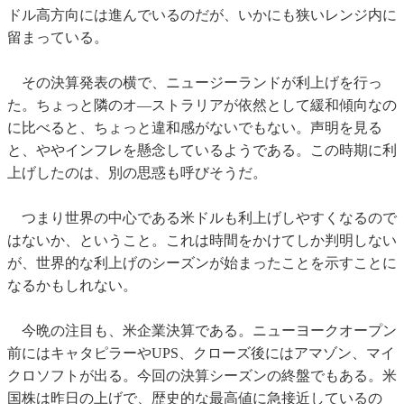
ドル高方向には進んでいるのだが、いかにも狭いレンジ内に
留まっている。
その決算発表の横で、ニュージーランドが利上げを行っ
た。ちょっと隣のオ―ストラリアが依然として緩和傾向なの
に比べると、ちょっと違和感がないでもない。声明を見る
と、ややインフレを懸念しているようである。この時期に利
上げしたのは、別の思惑も呼びそうだ。
つまり世界の中心である米ドルも利上げしやすくなるので
はないか、ということ。これは時間をかけてしか判明しない
が、世界的な利上げのシーズンが始まったことを示すことに
なるかもしれない。
今晩の注目も、米企業決算である。ニューヨークオープン
前にはキャタピラーやUPS、クローズ後にはアマゾン、マイ
クロソフトが出る。今回の決算シーズンの終盤でもある。米
国株は昨日の上げで、歴史的な最高値に急接近しているの