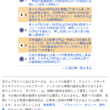
『米国の金融政策への思惑(利上げへの思惑に注
視)』に注目！(羊飼い)
米ドル/円は150円を試す展開に!? 米ドル高・円
安は終焉を迎え、2026年中に140円の大台打診
があってもサプライズではない！ 今回の介入は
成功するとみる(陳満咲杜)
米ドル/円の160～162円台は日米当局の防衛ライ
ンに！ GW介入時安値155円、神田シーリング
152円が下値めど、押し目買いから戻り売り戦
略へ(西原宏一)
日米協調介入の影響で円は一時的に方向感を失
いそうだが、米ドル/円の円安トレンド継続は変
えない！9月日銀会合がターニングポイントと
なるか？(今井雅人)
口先の楽観論とは違って中東情勢は悪化し原油
反発、ドル円も158円台に戻しドル金利上昇で
の雇用統計(持田有紀子)
>>人気記事一覧を見る
当ウェブサイトにおけるデータは、セントラル短資ＦＸ、クォンツ・リサーチ、
ＤＺＨフィナンシャルリサーチ、フィスコから情報の提供を受けております。
本ウェブサイト「ザイFX！」は、情報の提供を目的として運営しており、投
資、その他の行動を勧誘する目的では運営しておりません。通貨ペアの選択、売
買レートなど投資の最終決定は、お客様ご自身の判断でなさるようにお願いいた
します。さらに詳しいことは
「免責事項」
、
「プライバシー・ポリシー、著作
権」
のページをご確認ください。