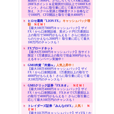
期買付で3000円。さらにらくらくFX積立開設
200FXポイント＆定期買付1回以上で1000FXポ
イント。さらに取引量に応じて最大100万円に
加え、スクール受講と理解度テスト合格など
で1000円、CFD開設と取引で最大4000円！
ヒロセ通商「LION FX」
キャッシュバック増
額
ＮＥＷ！
【最大100万7000円キャッシュバック】ザイ
FX！から口座開設後、英ポンド/円1万通貨以
上の取引で5000円がもらえる！ さらに他社か
らのりかえなら2000円！ 取引量に応じて最大
100万円のチャンスも！
FXブロードネット
【最大6万3000円キャッシュバック】当サイト
限定！1万通貨以上の取引で現金3000円がもら
えるキャンペーン実施中！
GMO外貨「外貨ex」
人気上昇中！
【最大100万4000円キャッシュバック】ザイ
FX！から口座開設後、1万通貨以上の取引で
4000円がもらえる！ さらに取引量に応じて最
大100万円のチャンスも！
GMOクリック証券「FXネオ」
ＮＥＷ！
【最大100万4000円キャッシュバック】ザイ
FX！から口座開設後、FXネオで1万通貨以上
の取引で4000円がもらえる！ さらに取引量に
応じて最大100万円のチャンスも！
トレイダーズ証券「みんなのFX」
人気！
Ｎ
ＥＷ！
【最大101万円キャッシュバック】ザイFX！か