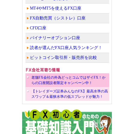
MT4やMT5を使えるFX口座
FX自動売買（シストレ）口座
CFD口座
バイナリーオプション口座
読者が選んだFX口座人気ランキング！
ビットコイン取引所・販売所を比較
老舗FX会社の外為どっとコムではザイFX！か
らの口座開設者限定キャンペーン中！
【トレイダーズ証券みんなのFX】最高水準の高
スワップ＆最狭水準の低スプレッドが魅力！