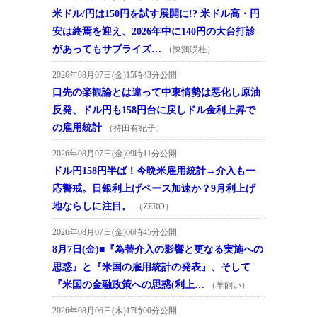
米ドル/円は150円を試す展開に!? 米ドル高・円
安は終焉を迎え、2026年中に140円の大台打診
があってもサプライズ…
（陳満咲杜）
2026年08月07日(金)15時43分公開
口先の楽観論とは違って中東情勢は悪化し原油
反発、ドル円も158円台に戻しドル金利上昇で
の雇用統計
（持田有紀子）
2026年08月07日(金)09時11分公開
ドル円158円半ば！今晩米雇用統計→介入も一
応警戒。日銀利上げペース加速か？9月利上げ
地ならしに注目。
（ZERO）
2026年08月07日(金)06時45分公開
8月7日(金)■『為替介入の影響と更なる実施への
思惑』と『米国の雇用統計の発表』、そして
『米国の金融政策への思惑(利上…
（羊飼い）
2026年08月06日(木)17時00分公開