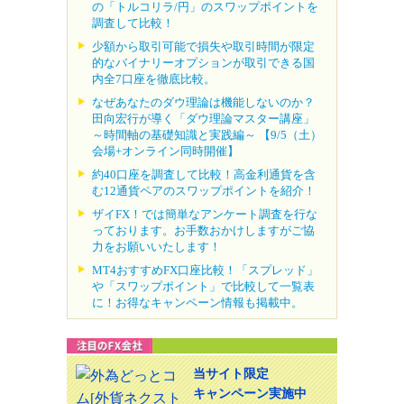
の「トルコリラ/円」のスワップポイントを
調査して比較！
少額から取引可能で損失や取引時間が限定
的なバイナリーオプションが取引できる国
内全7口座を徹底比較。
なぜあなたのダウ理論は機能しないのか？
田向宏行が導く「ダウ理論マスター講座」
～時間軸の基礎知識と実践編～ 【9/5（土）
会場+オンライン同時開催】
約40口座を調査して比較！高金利通貨を含
む12通貨ペアのスワップポイントを紹介！
ザイFX！では簡単なアンケート調査を行な
っております。お手数おかけしますがご協
力をお願いいたします！
MT4おすすめFX口座比較！「スプレッド」
や「スワップポイント」で比較して一覧表
に！お得なキャンペーン情報も掲載中。
当サイト限定
キャンペーン実施中