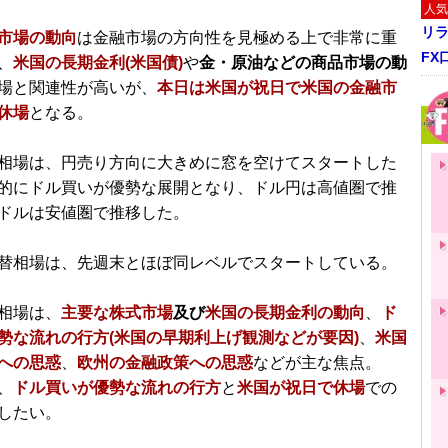
人気
リ
市場の動向
は金融市場の方向性を見極める上で非常に重
FX
、
米国の長期金利(米国債)
や
金・原油などの商品市場の動
場と関連性が高いが、
本日は米国が祝日で米国の金融市
休場
となる。
相場は、円売り方向に大きめに窓を空けてスタートした
的にドル買いが優勢な展開となり、ドル円は高値圏で推
ドルは安値圏で推移した。
替相場は、先週末とほぼ同レベルでスタートしている。
相場は、
主要な株式市場
及び
米国の長期金利の動向
、
ド
勢な流れの行方(米国の早期利上げ観測などが要因)
、
米国
への思惑
、
欧州の金融政策への思惑
などが主な焦点。
、
ドル買いが優勢な流れの行方
と
米国が祝日で休場
での
したい。