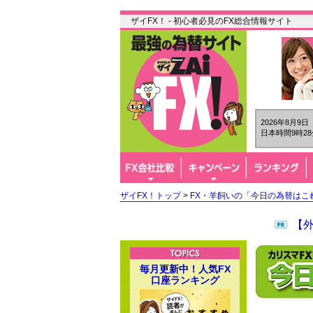
ザイFX！ - 初心者必見のFX総合情報サイト
2026年8月9
日本時間9時28
ザイFX！トップ
>
FX・羊飼いの「今日の為替はこ
【
毎月更新中！人気FX
口座ランキング