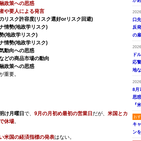
が
融政策への思惑
者や要人による発言
202
のリスク許容度(リスク選好orリスク回避)
口
ナ情勢(地政学リスク)
反発
勢(地政学リスク)
の
ナ情勢(地政学リスク)
202
気動向への思惑
ドル
などの商品市場の動向
応
融政策への思惑
地
が重要。
202
8月
思
『米
明け月曜日
で、
9月の月初め最初の営業日
だが、
米国とカ
おす
で休場
。
キャ
ン
い米国の経済指標の発表
はない。