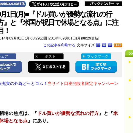
9月1日(月)■『ドル買いが優勢な流れの行
方』と『米国が祝日で休場となる点』に注
目！
014年09月01日(月)08:29公開 [2014年09月01日(月)08:29更新]
この記事を印刷する
文字サイズ
シェア
ポスト
ブックマーク
報充実の外為どっとコム！
当サイト口座開設者限定キャンペーン
！
相場の焦点は、『
ドル買いが優勢な流れの行方
』と『
米
休場となる点
』にあり。