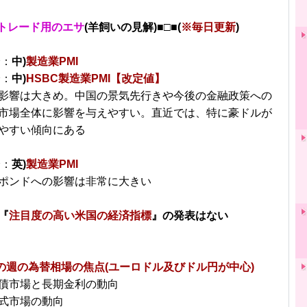
トレード用のエサ
(羊飼いの見解)■□■(
※毎日更新
)
分：
中)
製造業PMI
分：
中)
HSBC製造業PMI【改定値】
影響は大きめ。中国の景気先行きや今後の金融政策への
市場全体に影響を与えやすい。直近では、特に豪ドルが
やすい傾向にある
分：
英)
製造業PMI
ポンドへの影響は非常に大きい
『
注目度の高い米国の経済指標
』の発表はない
～の週の為替相場の焦点(ユーロドル及びドル円が中心)
債市場と長期金利の動向
式市場の動向