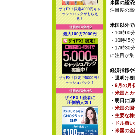
米国の経済
ザイFX！限定4000円キャ
注目度の高
ッシュバックがもらえ
る！
米国以外で
・10時00
最大100万7000円
・10時45
・17時30
に注目が集
経済指標や
・
週明け要
ザイFX！限定で5000円キ
ャッシュバック！
・
9月の月
・
米国とカ
ザイFX！読者に
・
明日に[豪
圧倒的人気！
・
米国の国
・
主要な株
・
ドル買い
・
米国の金