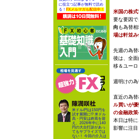
に役立つ記事が無料で読め
る！
FXメルマガも配信中！
米国の株式
要な要因で
向
も為替相
場は軒並み
先週の為替
後は、全面
移＆ユーロ
週明けの為
直近の為替
ル買いが優
米ドル/円は150円を
の金融政策
試す展開に!? 米ドル
高・円安は終焉を迎
本日は特に
え、2026年中に140
円の大台打診があっ
影響に注目
てもサプライズでは
ない！ 今回の介入は