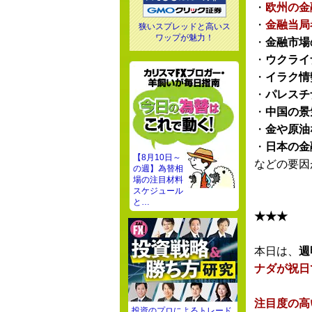
・
欧州の金
・
金融当局
狭いスプレッドと高いス
ワップが魅力！
・
金融市場
・
ウクライ
・
イラク情
・
パレスチ
・
中国の景
・
金や原油
・
日本の金
【8月10日～
などの要因
の週】為替相
場の注目材料
スケジュール
と…
★★★
本日は、
週
ナダが祝日
注目度の高
投資のプロによるトレード