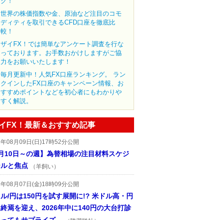
ク！
世界の株価指数や金、原油など注目のコモ
ディティを取引できるCFD口座を徹底比
較！
ザイFX！では簡単なアンケート調査を行な
っております。お手数おかけしますがご協
力をお願いいたします！
毎月更新中！人気FX口座ランキング。 ラン
クインしたFX口座のキャンペーン情報、お
すすめポイントなどを初心者にもわかりや
すく解説。
イFX！最新＆おすすめ記事
6年08月09日(日)17時52分公開
月10日～の週】為替相場の注目材料スケジ
ールと焦点
（羊飼い）
6年08月07日(金)18時09分公開
ル/円は150円を試す展開に!? 米ドル高・円
終焉を迎え、2026年中に140円の大台打診