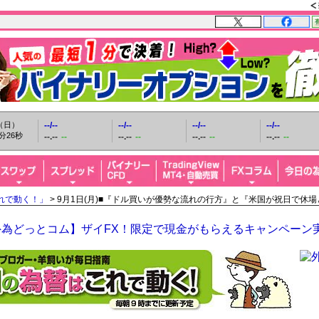
日（日）
--/--
--/--
--/--
--/--
分27秒
--.--
--
--.--
--
--.--
--
--.--
--
れで動く！」
> 9月1日(月)■『ドル買いが優勢な流れの行方』と『米国が祝日で休
外為どっとコム】ザイFX！限定で現金がもらえるキャンペーン