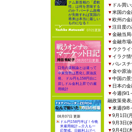
ナム新首相の「柔軟
▼
ドル買い
性」は何を意味する
のか？バーナム政権
▼
米国の金
が失敗すれば英国の
将来は本当に厳しい
▼
欧州の金
ものになる！
▼
注目度の
07/21更新
▼
金融当局
▼
金融市場
▼
ウクライ
▼
イラク情
08月07日更新
▼
パレスチ
口先の楽観論とは違って
▼
金や原油
中東情勢は悪化し原油反
▼
中国の景
発、 ドル円も158円台に
戻しドル金利上昇での雇
▼
日本の金
用統計
▼
今週(9
融政策発表
▼
来週(9
▼
9月1日
08月07日 更新
ドル円158円半ば！今晩
▼
9月3日(
米雇用統計→介入も一
▼
9月4日
応警戒。日銀利上げペ