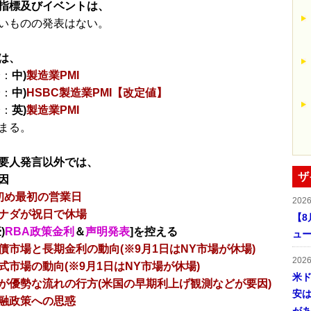
指標及びイベントは、
いものの発表はない。
は、
分：
中)
製造業PMI
分：
中)
HSBC製造業PMI【改定値】
分：
英)
製造業PMI
まる。
要人発言以外では、
ザ
因
初め最初の営業日
202
ナダが祝日で休場
【8
)
RBA政策金利
＆
声明発表
]を控える
ュ
債市場と長期金利の動向(※9月1日はNY市場が休場)
202
式市場の動向(※9月1日はNY市場が休場)
米ド
が優勢な流れの行方(米国の早期利上げ観測などが要因)
安は
融政策への思惑