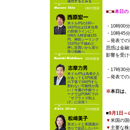
成功するとみる
08/07更新
■□■
本日の
米ドル/円の160～
・10時00
162円台は日米当局
の防衛ラインに！
・10時45
GW介入時安値155
円、神田シーリング
→
発表での
152円が下値めど、
思惑は金融
押し目買いから戻り
売り戦略へ
影響を受け
08/06更新
・17時30
米ドル/円は為替介入
→
発表での
があっても5円程度
の下落で160円すら
割れない可能性が高
い！今週の中銀ウィ
※
本日は、
ークではFOMCでの
「サプライズ利上
げ」に注目！
07/29更新
■
9月1日
▼
米国の国
英ポンドと英国債が
▼
主要な株
売りで反応したバー