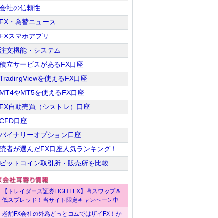
会社の信頼性
FX・為替ニュース
FXスマホアプリ
注文機能・システム
積立サービスがあるFX口座
TradingViewを使えるFX口座
MT4やMT5を使えるFX口座
FX自動売買（シストレ）口座
CFD口座
バイナリーオプション口座
読者が選んだFX口座人気ランキング！
ビットコイン取引所・販売所を比較
【トレイダーズ証券LIGHT FX】高スワップ＆
低スプレッド！当サイト限定キャンペーン中
老舗FX会社の外為どっとコムではザイFX！か