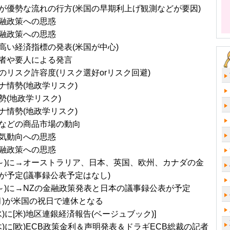
が優勢な流れの行方(米国の早期利上げ観測などが要因)
融政策への思惑
融政策への思惑
高い経済指標の発表(米国が中心)
者や要人による発言
のリスク許容度(リスク選好orリスク回避)
ナ情勢(地政学リスク)
勢(地政学リスク)
ナ情勢(地政学リスク)
などの商品市場の動向
気動向への思惑
融政策への思惑
/1～)に→オーストラリア、日本、英国、欧州、カナダの金
が予定(議事録公表予定はなし)
/8～)に→NZの金融政策発表と日本の議事録公表が予定
(月)が米国の祝日で連休となる
水)に[米)地区連銀経済報告(ベージュブック)]
(木)に[欧)ECB政策金利＆声明発表＆ドラギECB総裁の記者