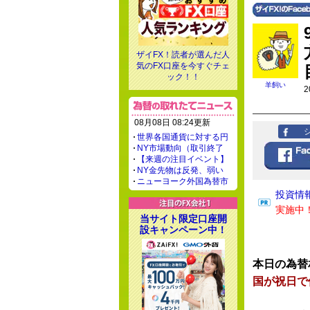
ザイFX！読者が選んだ人
気のFX口座を今すぐチェ
ック！！
羊飼い
2
08月08日 08:24更新
世界各国通貨に対する円
NY市場動向（取引終了
【来週の注目イベント】
NY金先物は反発、弱い
ニューヨーク外国為替市
投資情
実施中
当サイト限定口座開
設キャンペーン中！
本日の為替
国が祝日で