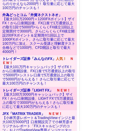
らのりかえなら2000円！ 取引量に応じて最大
100万円のチャンスも！
外為どっとコム「外貨ネクストネオ」
【最大101万2000円＋1200FXポイント】ザイ
FX！から口座開設後、FX口座で1万通貨以上
の取引1回で5000円+らくらくFX積立1回以上
定期買付で3000円。さらにらくらくFX積立開
設200FXポイント＆定期買付1回以上で
1000FXポイント。さらに取引量に応じて最大
100万円に加え、スクール受講と理解度テスト
合格などで1000円、CFD開設と取引で最大
4000円！
トレイダーズ証券「みんなのFX」
人気！
Ｎ
ＥＷ！
【最大101万円キャッシュバック】ザイFX！
から口座開設後、FX口座で5万通貨以上の取引
で5000円+シストレ口座で5万通貨以上の取引
で5000円がもらえる！ さらに取引量に応じて
最大100万円のチャンスも！
トレイダーズ証券「LIGHT FX」
ＮＥＷ！
【最大100万3000円キャッシュバック】ザイ
FX！から口座開設後、LIGHT FXで5万通貨以
上の取引で3000円がもらえる！さらに取引量
に応じて最大100万円のチャンスも！
JFX「MATRIX TRADER」
ＮＥＷ！
【小林芳彦レポート＆TradingViewインジと最
大100万5000円】口座開設完了で小林芳彦オ
リジナルレポート「FXスキャルピングのコ
ツ」およびTradingView専用インジケーター