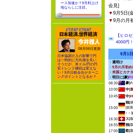
ース加速か？9月利上げ
会見]
地ならしに注目。
▼
9月5日(
▼
9月の月
【ヒロセ
4000円
08月06日更新
9月1
日米協調介入の影響で円
は一時的に方向感を失い
・
週明け
そうだが、米ドル/円の円
・
9月の月初め
安トレンド継続は変えな
・
米国とカナ
い！9月日銀会合がターニ
ングポイントとなるか？
・
明日に[豪)
R
豪)
08:30
10:00
中)
10:45
中)
独)
[前
15:00
↑・
ス)
16:30
独)
16:55
欧)
17:00