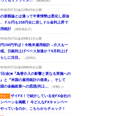
あってもサプライズ…
（陳満咲杜）
6年08月07日(金)15時43分公開
先の楽観論とは違って中東情勢は悪化し原油
、ドル円も158円台に戻しドル金利上昇で
雇用統計
（持田有紀子）
6年08月07日(金)09時11分公開
円158円半ば！今晩米雇用統計→介入も一
警戒。日銀利上げペース加速か？9月利上げ
ならしに注目。
（ZERO）
6年08月07日(金)06時45分公開
7日(金)■『為替介入の影響と更なる実施への
惑』と『米国の雇用統計の発表』、そして
国の金融政策への思惑(利上…
（羊飼い）
ザイFX！で紹介している全FX会社の
すめ！
ンペーンを掲載！ 今どんなFXキャンペー
をやっているのか、こちらからチェック！