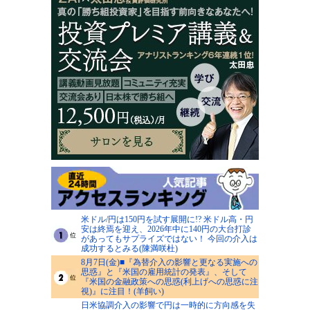
米ドル/円は150円を試す展開に!? 米ドル高・円
安は終焉を迎え、2026年中に140円の大台打診
があってもサプライズではない！ 今回の介入は
成功するとみる(陳満咲杜)
8月7日(金)■『為替介入の影響と更なる実施への
思惑』と『米国の雇用統計の発表』、そして
『米国の金融政策への思惑(利上げへの思惑に注
視)』に注目！(羊飼い)
日米協調介入の影響で円は一時的に方向感を失