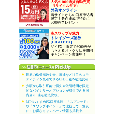
人気の1000通貨自動売買
『iサイクル注文』
外為オンライン
当サイトからの口座申込者
限定！条件達成で特別に
3000円プレゼント！
高スワップが魅力！
トレイダーズ証券
[LIGHT FX]
ザイFX！限定で3000円が
もらえるおトクな口座開設
キャンペーン実施中！
世界の株価指数や金、原油など注目のコモ
ディティを取引できるCFD口座を徹底比較！
少額から取引可能で損失や取引時間が限定
的なバイナリーオプションが取引できる国
内全7口座を徹底比較。
MT4おすすめFX口座比較！「スプレッド」
や「スワップポイント」で比較して一覧表
に！お得なキャンペーン情報も掲載中。