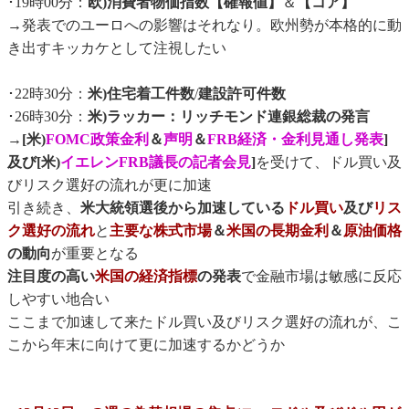
･19時00分：
欧)消費者物価指数【確報値】
＆
【コア】
→発表でのユーロへの影響はそれなり。欧州勢が本格的に動
き出すキッカケとして注視したい
･22時30分：
米)住宅着工件数
/
建設許可件数
･26時30分：
米)ラッカー：リッチモンド連銀総裁の発言
→
[米)
FOMC政策金利
＆
声明
＆
FRB経済・金利見通し発表
]
及び[米)
イエレンFRB議長の記者会見
]
を受けて、ドル買い及
びリスク選好の流れが更に加速
引き続き、
米大統領選後から加速している
ドル買い
及び
リス
ク選好の流れ
と
主要な株式市場
＆
米国の長期金利
＆
原油価格
の動向
が重要となる
注目度の高い
米国の経済指標
の発表
で金融市場は敏感に反応
しやすい地合い
ここまで加速して来たドル買い及びリスク選好の流れが、こ
こから年末に向けて更に加速するかどうか