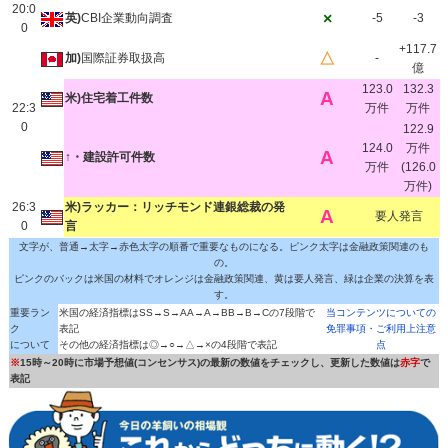
20:0
×
英)
CBI企業動向調査
-5
-3
0
+117.7
△
加)
国際証券取扱高
-
億
123.0
132.3
A
米)住宅着工件数
22:3
万件
万件
0
122.9
124.0
万件
A
↑・建設許可件数
万件
(126.0
万件)
26:3
米)ラッカー：リッチモンド連銀総裁の発
A
要人発言
0
言
文字が、普通→太字→赤色太字の順番で重要なものになる。ピンク太字は金融政策関連のも
の。
ピンクのバックは米国の材料でオレンジは金融政策関連、黄は要人発言、緑は企業の決算を表
す。
重要ラン
米国の経済指標はSS→S→AA→A→BB→B→Cの7段階で
当コンテンツについての
ク
表記
免罪事項・ご利用上注意
について
その他の経済指標は◎→○→△→×の4段階で表記
点
※
15時～20時に市場予想値(コンセンサス)の最新の数値をチェックし、更新した数値は
赤字
で
表記