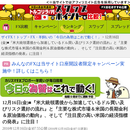
FX比較
キャンペーン
ランキング
スワップ
スプレッド
ザイFX！トップ
>
FX・羊飼いの「今日の為替はこれで動く！」
> 12月16日
(金)■『米大統領選後から加速しているドル買い及びリスク選好の流れ』と『主要
な株式市場＆米国の長期金利＆原油価格の動向』、そして『注目度の高い米国の
経済指標の発表』に注目！
みんなのFXは当サイト口座開設者限定キャンペーン実
施中！詳しくはこちら！
12月16日(金)■『米大統領選後から加速しているドル買い及
びリスク選好の流れ』と『主要な株式市場＆米国の長期金利
＆原油価格の動向』、そして『注目度の高い米国の経済指標
の発表』に注目！
2016年12月16日(金)07:55公開
[2016年12月16日(金)07:55更新]