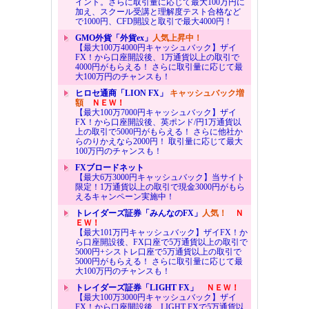
イント。さらに取引量に応じて最大100万円に
加え、スクール受講と理解度テスト合格など
で1000円、CFD開設と取引で最大4000円！
GMO外貨「外貨ex」
人気上昇中！
【最大100万4000円キャッシュバック】ザイ
FX！から口座開設後、1万通貨以上の取引で
4000円がもらえる！ さらに取引量に応じて最
大100万円のチャンスも！
ヒロセ通商「LION FX」
キャッシュバック増
額
ＮＥＷ！
【最大100万7000円キャッシュバック】ザイ
FX！から口座開設後、英ポンド/円1万通貨以
上の取引で5000円がもらえる！ さらに他社か
らのりかえなら2000円！ 取引量に応じて最大
100万円のチャンスも！
FXブロードネット
【最大6万3000円キャッシュバック】当サイト
限定！1万通貨以上の取引で現金3000円がもら
えるキャンペーン実施中！
トレイダーズ証券「みんなのFX」
人気！
Ｎ
ＥＷ！
【最大101万円キャッシュバック】ザイFX！か
ら口座開設後、FX口座で5万通貨以上の取引で
5000円+シストレ口座で5万通貨以上の取引で
5000円がもらえる！ さらに取引量に応じて最
大100万円のチャンスも！
トレイダーズ証券「LIGHT FX」
ＮＥＷ！
【最大100万3000円キャッシュバック】ザイ
FX！から口座開設後、LIGHT FXで5万通貨以