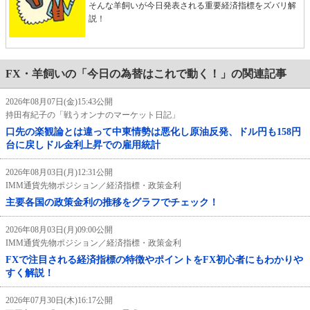
そんな羊飼いが今日発表される重要経済指標をズバリ解
説！
FX・羊飼いの「今日の為替はこれで動く！」の関連記事
2026年08月07日(金)15:43公開
持田有紀子の「戦うオンナのマーケット日記」
口先の楽観論とは違って中東情勢は悪化し原油反発、ドル円も158円
台に戻しドル金利上昇での雇用統計
2026年08月03日(月)12:31公開
IMM通貨先物ポジション／経済指標・政策金利
主要各国の政策金利の推移をグラフでチェック！
2026年08月03日(月)09:00公開
IMM通貨先物ポジション／経済指標・政策金利
FXで注目される経済指標の特徴やポイントをFX初心者にもわかりや
すく解説！
2026年07月30日(木)16:17公開