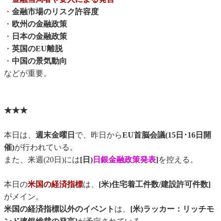
・
金融市場のリスク許容度
・
欧州の金融政策
・
日本の金融政策
・
英国のEU離脱
・
中国の景気動向
などが重要。
★★★
本日は、
週末金曜日
で、昨日から
EU首脳会議(15日･16日開
催)
が行われている。
また、来週(20日)には
[日)
日銀金融政策発表
]
を控える。
本日の
米国の経済指標
は、
[
米)住宅着工件数
/
建設許可件数
]
がメイン。
米国の経済指標以外のイベント
は、
[米)ラッカー：リッチモ