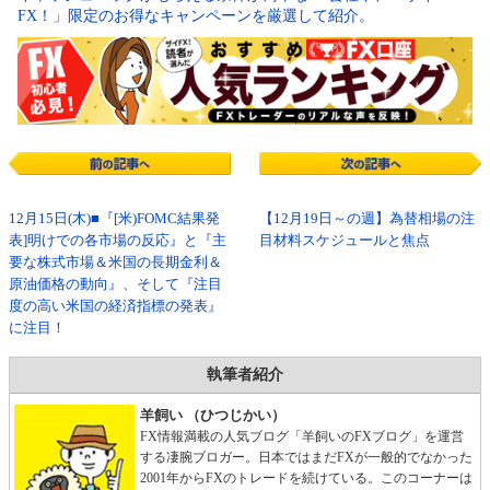
FX！」限定のお得なキャンペーンを厳選して紹介。
12月15日(木)■『[米)FOMC結果発
【12月19日～の週】為替相場の注
表]明けでの各市場の反応』と『主
目材料スケジュールと焦点
要な株式市場＆米国の長期金利＆
原油価格の動向』、そして『注目
度の高い米国の経済指標の発表』
に注目！
執筆者紹介
羊飼い （ひつじかい）
FX情報満載の人気ブログ「羊飼いのFXブログ」を運営
する凄腕ブロガー。日本ではまだFXが一般的でなかった
2001年からFXのトレードを続けている。このコーナーは