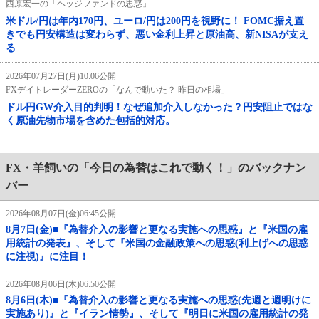
西原宏一の「ヘッジファンドの思惑」
米ドル/円は年内170円、ユーロ/円は200円を視野に！ FOMC据え置
きでも円安構造は変わらず、悪い金利上昇と原油高、新NISAが支え
る
2026年07月27日(月)10:06公開
FXデイトレーダーZEROの「なんで動いた？ 昨日の相場」
ドル円GW介入目的判明！なぜ追加介入しなかった？円安阻止ではな
く原油先物市場を含めた包括的対応。
FX・羊飼いの「今日の為替はこれで動く！」のバックナン
バー
2026年08月07日(金)06:45公開
8月7日(金)■『為替介入の影響と更なる実施への思惑』と『米国の雇
用統計の発表』、そして『米国の金融政策への思惑(利上げへの思惑
に注視)』に注目！
2026年08月06日(木)06:50公開
8月6日(木)■『為替介入の影響と更なる実施への思惑(先週と週明けに
実施あり)』と『イラン情勢』、そして『明日に米国の雇用統計の発