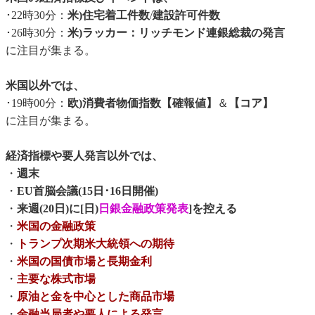
･22時30分：
米)住宅着工件数
/
建設許可件数
･26時30分：
米)ラッカー：リッチモンド連銀総裁の発言
に注目が集まる。
米国以外では、
･19時00分：
欧)消費者物価指数【確報値】
＆
【コア】
に注目が集まる。
経済指標や要人発言以外では、
・
週末
・
EU首脳会議(15日･16日開催)
・
来週(20日)に[日)
日銀金融政策発表
]を控える
・
米国の金融政策
・
トランプ次期米大統領への期待
・
米国の国債市場と長期金利
・
主要な株式市場
・
原油と金を中心とした商品市場
・
金融当局者や要人による発言