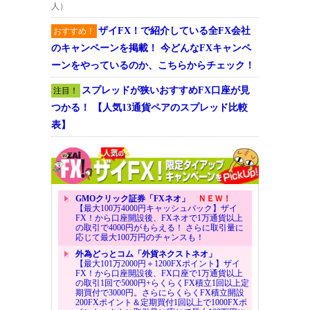
人）
ザイFX！で紹介している全FX会社
おすすめ！
のキャンペーンを掲載！ 今どんなFXキャンペ
ーンをやっているのか、こちらからチェック！
スプレッドが狭いおすすめFX口座が見
注目！
つかる！ 【人気13通貨ペアのスプレッド比較
表】
GMOクリック証券「FXネオ」
ＮＥＷ！
【最大100万4000円キャッシュバック】ザイ
FX！から口座開設後、FXネオで1万通貨以上
の取引で4000円がもらえる！ さらに取引量に
応じて最大100万円のチャンスも！
外為どっとコム「外貨ネクストネオ」
【最大101万2000円＋1200FXポイント】ザイ
FX！から口座開設後、FX口座で1万通貨以上
の取引1回で5000円+らくらくFX積立1回以上定
期買付で3000円。さらにらくらくFX積立開設
200FXポイント＆定期買付1回以上で1000FXポ