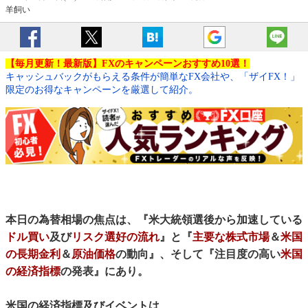
羊飼い
【毎月更新！最新版】FXのキャンペーンおすすめ10選！
キャッシュバックがもらえる条件が簡単なFX会社や、「ザイFX！」
限定のお得なキャンペーンを厳選して紹介。
本日の為替相場の焦点は、『米大統領選後から加速している
ドル買い
及び
リスク選好の流れ
』と『
主要な株式市場
＆
米国
の長期金利
＆
原油価格
の動向』、そして『注目度の高い
米国
の経済指標
の発表』にあり。
米国の経済指標及びイベントは、