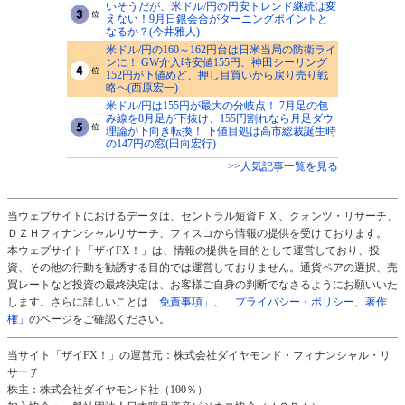
いそうだが、米ドル/円の円安トレンド継続は変
えない！9月日銀会合がターニングポイントと
なるか？(今井雅人)
米ドル/円の160～162円台は日米当局の防衛ライ
ンに！ GW介入時安値155円、神田シーリング
152円が下値めど、押し目買いから戻り売り戦
略へ(西原宏一)
米ドル/円は155円が最大の分岐点！ 7月足の包
み線を8月足が下抜け、155円割れなら月足ダウ
理論が下向き転換！ 下値目処は高市総裁誕生時
の147円の窓(田向宏行)
>>人気記事一覧を見る
当ウェブサイトにおけるデータは、セントラル短資ＦＸ、クォンツ・リサーチ、
ＤＺＨフィナンシャルリサーチ、フィスコから情報の提供を受けております。
本ウェブサイト「ザイFX！」は、情報の提供を目的として運営しており、投
資、その他の行動を勧誘する目的では運営しておりません。通貨ペアの選択、売
買レートなど投資の最終決定は、お客様ご自身の判断でなさるようにお願いいた
します。さらに詳しいことは
「免責事項」
、
「プライバシー・ポリシー、著作
権」
のページをご確認ください。
当サイト「ザイFX！」の運営元：株式会社ダイヤモンド・フィナンシャル・リ
サーチ
株主：株式会社ダイヤモンド社（100％）