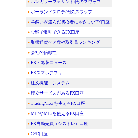
ハンガリーフォリント/円のスワップ
ポーランドズロチ/円のスワップ
羊飼いが選んだ初心者にやさしいFX口座
少額で取引できるFX口座
取扱通貨ペア数や取引量ランキング
会社の信頼性
FX・為替ニュース
FXスマホアプリ
注文機能・システム
積立サービスがあるFX口座
TradingViewを使えるFX口座
MT4やMT5を使えるFX口座
FX自動売買（シストレ）口座
CFD口座