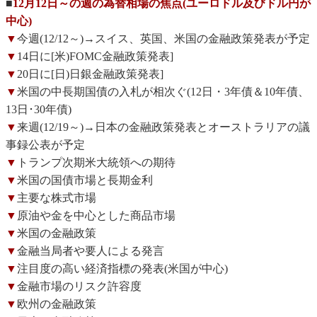
■
12月12日～の週の為替相場の焦点(ユーロドル及びドル円が
中心)
▼
今週(12/12～)→スイス、英国、米国の金融政策発表が予定
▼
14日に[米)FOMC金融政策発表]
▼
20日に[日)日銀金融政策発表]
▼
米国の中長期国債の入札が相次ぐ(12日・3年債＆10年債、
13日･30年債)
▼
来週(12/19～)→日本の金融政策発表とオーストラリアの議
事録公表が予定
▼
トランプ次期米大統領への期待
▼
米国の国債市場と長期金利
▼
主要な株式市場
▼
原油や金を中心とした商品市場
▼
米国の金融政策
▼
金融当局者や要人による発言
▼
注目度の高い経済指標の発表(米国が中心)
▼
金融市場のリスク許容度
▼
欧州の金融政策