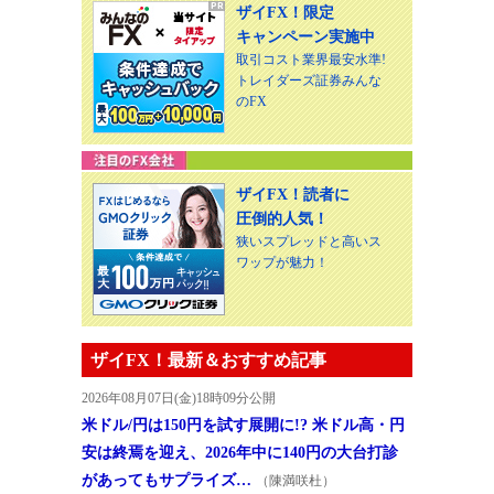
ザイFX！限定
キャンペーン実施中
取引コスト業界最安水準!
トレイダーズ証券みんな
のFX
ザイFX！読者に
圧倒的人気！
狭いスプレッドと高いス
ワップが魅力！
ザイFX！最新＆おすすめ記事
2026年08月07日(金)18時09分公開
米ドル/円は150円を試す展開に!? 米ドル高・円
安は終焉を迎え、2026年中に140円の大台打診
があってもサプライズ…
（陳満咲杜）