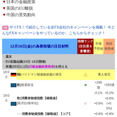
▼
日本の金融政策
▼
英国のEU離脱
▼
中国の景気動向
ザイFX！で紹介している全FX会社のキャンペーンを掲載！ 今ど
んなFXキャンペーンをやっているのか、こちらからチェック！
指標ランク
市場
前回
12月16日(金)の為替相場の注目材料
(注目度＆
予想値
発表値
影響度)
・
週末
・
EU首脳会議(15日･16日開催)
・
来週(20日)に[日)
日銀金融政策発表
]を控える
18:0
△
独)
バイトマン独連銀総裁の発言
要人発言
0
+290
×
欧)
貿易収支
+265億
億
-0.1%
+0.2%
19:0
欧)消費者物価指数【確報値】
+0.6%
0
○
[前月比/前年比]
+0.6%
(+0.
5%)
↑・消費者物価指数【確報値】【コア】
+0.8%
+0.8%