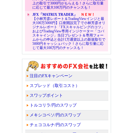
上の取引で3000円がもらえる！さらに取引量
に応じて最大100万円のチャンスも！
JFX「MATRIX TRADER」
ＮＥＷ！
【小林芳彦レポート＆TradingViewインジと最
大100万5000円】口座開設完了で小林芳彦オリ
ジナルレポート「FXスキャルピングのコツ」
およびTradingView専用インジケーター「コバ
スキャインジ」当日プレゼント＆専用フォー
ムからの申込と合計1万通貨以上の新規取引で
5000円キャッシュバック！さらに取引量に応
じて最大100万円のチャンスも！
注目のFXキャンペーン
スプレッド（取引コスト）
スワップポイント
トルコリラ/円のスワップ
メキシコペソ/円のスワップ
チェココルナ/円のスワップ