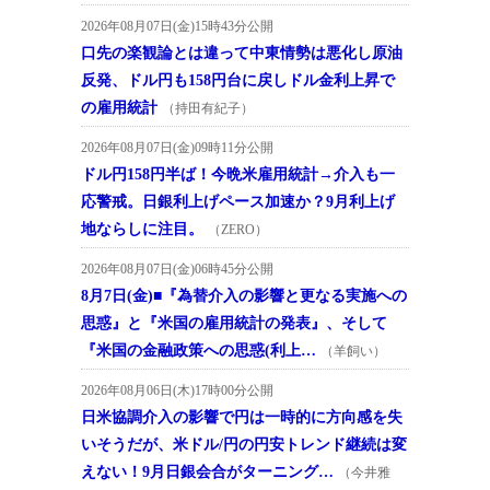
2026年08月07日(金)15時43分公開
口先の楽観論とは違って中東情勢は悪化し原油
反発、ドル円も158円台に戻しドル金利上昇で
の雇用統計
（持田有紀子）
2026年08月07日(金)09時11分公開
ドル円158円半ば！今晩米雇用統計→介入も一
応警戒。日銀利上げペース加速か？9月利上げ
地ならしに注目。
（ZERO）
2026年08月07日(金)06時45分公開
8月7日(金)■『為替介入の影響と更なる実施への
思惑』と『米国の雇用統計の発表』、そして
『米国の金融政策への思惑(利上…
（羊飼い）
2026年08月06日(木)17時00分公開
日米協調介入の影響で円は一時的に方向感を失
いそうだが、米ドル/円の円安トレンド継続は変
えない！9月日銀会合がターニング…
（今井雅