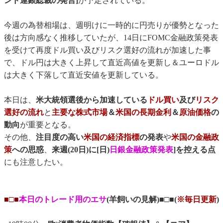
ンド連銀総裁の発言]
が予定されている。
今週の為替相場は、週明けに一時的に円売りが優勢となった
後は方向感なく推移していたが、14日にFOMC金融政策発表
を受けて再度ドル買い及びリスク選好の流れが加速した事
で、ドル円は大きく上昇して直近高値を更新し＆ユーロドル
は大きく下落して直近安値を更新している。
本日は、
米大統領選後から加速している
ドル買い
及び
リスク
選好の流れ
と
主要な株式市場
＆
米国の長期金利
＆
原油価格
の
動向
が重要となる。
その他、
注目度の高い
米国の経済指標
の発表
や
米国の金融政
策
への思惑
、
来週(20日)に[日)
日銀金融政策発表
]を控える点
にも注意したい。
■□■
本日のトレード用のエサ
(羊飼いの見解)■□■(
※毎日更新
)