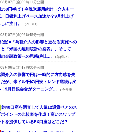
年08月07日(金)09時11分公開
円158円半ば！今晩米雇用統計→介入も一
戒。日銀利上げペース加速か？9月利上げ
らしに注目。
（ZERO）
年08月07日(金)06時45分公開
日(金)■『為替介入の影響と更なる実施への
』と『米国の雇用統計の発表』、そして
国の金融政策への思惑(利上…
（羊飼い）
年08月06日(木)17時00分公開
協調介入の影響で円は一時的に方向感を失
うだが、米ドル/円の円安トレンド継続は変
い！9月日銀会合がターニング…
（今井雅
約40口座を調査して人気12通貨ペアのス
プポイントの比較表を作成！高いスワップ
ントを提供しているFX口座はどこだ？