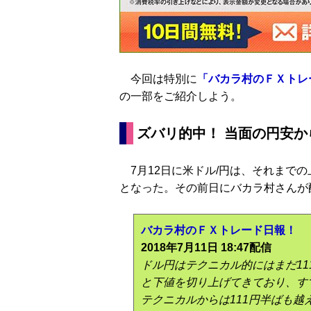
今回は特別に
「バカラ村のＦＸトレ
の一部をご紹介しよう。
ズバリ的中！ 当面の円安
7月12日に米ドル/円は、それまでの
となった。その前日にバカラ村さんが
バカラ村のＦＸトレード日報！
2018年7月11日 18:47配信
ドル円はテクニカル的にはまだ1
と下値を切り上げてきており、すでに
テクニカルからは111円半ばも