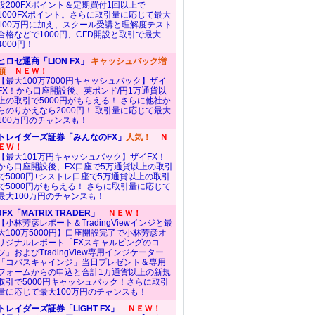
設200FXポイント＆定期買付1回以上で
1000FXポイント。さらに取引量に応じて最大
100万円に加え、スクール受講と理解度テスト
合格などで1000円、CFD開設と取引で最大
4000円！
ヒロセ通商「LION FX」
キャッシュバック増
額
ＮＥＷ！
【最大100万7000円キャッシュバック】ザイ
FX！から口座開設後、英ポンド/円1万通貨以
上の取引で5000円がもらえる！ さらに他社か
らのりかえなら2000円！ 取引量に応じて最大
100万円のチャンスも！
トレイダーズ証券「みんなのFX」
人気！
Ｎ
ＥＷ！
【最大101万円キャッシュバック】ザイFX！
から口座開設後、FX口座で5万通貨以上の取引
で5000円+シストレ口座で5万通貨以上の取引
で5000円がもらえる！ さらに取引量に応じて
最大100万円のチャンスも！
JFX「MATRIX TRADER」
ＮＥＷ！
【小林芳彦レポート＆TradingViewインジと最
大100万5000円】口座開設完了で小林芳彦オ
リジナルレポート「FXスキャルピングのコ
ツ」およびTradingView専用インジケーター
「コバスキャインジ」当日プレゼント＆専用
フォームからの申込と合計1万通貨以上の新規
取引で5000円キャッシュバック！さらに取引
量に応じて最大100万円のチャンスも！
トレイダーズ証券「LIGHT FX」
ＮＥＷ！