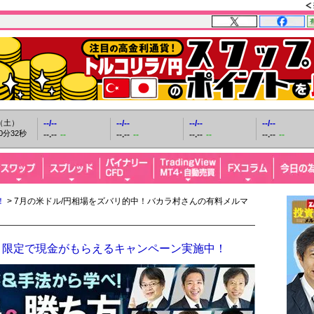
日（土）
--/--
--/--
--/--
--/--
0分33秒
--.--
--
--.--
--
--.--
--
--.--
--
！
> 7月の米ドル/円相場をズバリ的中！バカラ村さんの有料メルマ
！限定で現金がもらえるキャンペーン実施中！