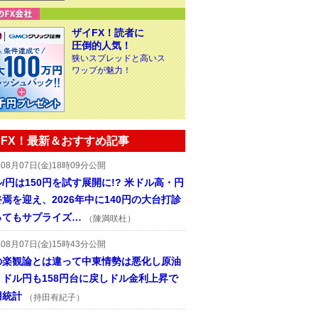
ザイFX！読者に
圧倒的人気！
狭いスプレッドと高いス
ワップが魅力！
FX！最新＆おすすめ記事
年08月07日(金)18時09分公開
/円は150円を試す展開に!? 米ドル高・円
焉を迎え、2026年中に140円の大台打診
ってもサプライズ…
（陳満咲杜）
年08月07日(金)15時43分公開
の楽観論とは違って中東情勢は悪化し原油
、ドル円も158円台に戻しドル金利上昇で
用統計
（持田有紀子）