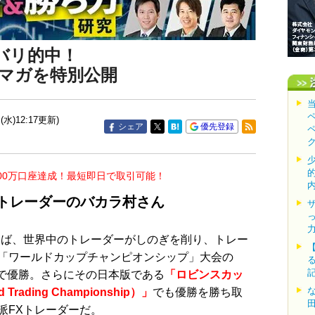
バリ的中！
マガを特別公開
(水)12:17更新)
シェア
優先登録
00万口座達成！最短即日で取引可能！
Xトレーダーのバカラ村さん
ば、世界中のトレーダーがしのぎを削り、トレー
「ワールドカップチャンピオンシップ」大会の
プ)で優勝。さらにその日本版である
「ロビンスカッ
Trading Championship）」
でも優勝を勝ち取
派FXトレーダーだ。