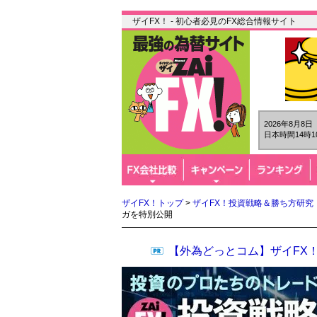
ザイFX！ - 初心者必見のFX総合情報サイト
2026年8月8
日本時間14時1
ザイFX！トップ
>
ザイFX！投資戦略＆勝ち方研究
ガを特別公開
【外為どっとコム】ザイFX