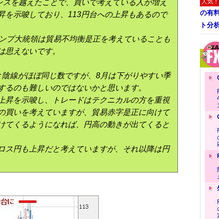
タンスを越えたことで、買いで考えている人が増え
人気！
の有
昇を示唆しており、113円台への上昇もあるので
ト分
ランプ大統領は貿易不均衡是正を考えていることも
は思えないです。
と陰線がほぼ同じ数ですが、8月は下がりやすい季
するのも難しいのではないかと思います。
上昇を示唆し、トレードはテクニカルの方を重視
の買いを考えていますが、貿易赤字是正に向けて
けてくるようになれば、円高の動きが出てくると
ロス円も上昇だと考えていますが、それ以降は円
。