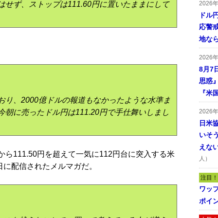
せず、ストップは111.60円に置いたままにして
2026
ドル
応警
地な
2026
8月7
思惑
『米
り、2000億ドルの報道もなかったような水準ま
朝に売ったドル円は111.20円で手仕舞いしまし
2026
日米
いそ
えな
ら111.50円を超えて一気に112円台に突入する米
人）
日に配信されたメルマガだ。
注目！
ワッ
ポイ