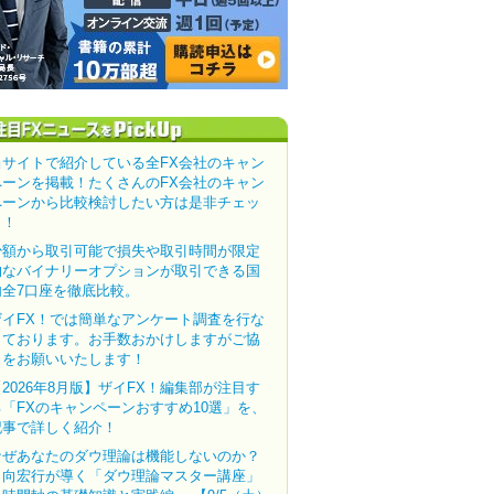
当サイトで紹介している全FX会社のキャン
ペーンを掲載！たくさんのFX会社のキャン
ペーンから比較検討したい方は是非チェッ
ク！
少額から取引可能で損失や取引時間が限定
的なバイナリーオプションが取引できる国
内全7口座を徹底比較。
ザイFX！では簡単なアンケート調査を行な
っております。お手数おかけしますがご協
力をお願いいたします！
【2026年8月版】ザイFX！編集部が注目す
る「FXのキャンペーンおすすめ10選」を、
記事で詳しく紹介！
なぜあなたのダウ理論は機能しないのか？
田向宏行が導く「ダウ理論マスター講座」