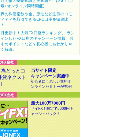
～時間軸の基礎知識と実践編～ 【9/5（土）
会場+オンライン同時開催】
世界の株価指数や金、原油など注目のコモ
ディティを取引できるCFD口座を徹底比
較！
毎月更新中！人気FX口座ランキング。 ラン
クインしたFX口座のキャンペーン情報、お
すすめポイントなどを初心者にもわかりや
すく解説。
当サイト限定
キャンペーン実施中
初心者にうれしい無料オ
ンラインセミナーが充実!
最大100万7000円
ザイFX！限定で5000円キ
ャッシュバック！