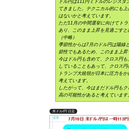
ドル円は111円ミドルのレジス
てきました。テクニカル的にも上
はないかと考えています。
ただ11月の中間選挙に向けてト
あり、このまま上昇を見過ごすと
（中略）
季節性からは7月のドル円は陽線
節性でもあるため、このまま上昇
今はドル円も含めて、クロス円も
していることもあって、クロス円
トランプ大統領が日本に圧力をか
考えています。
したがって、今はまだドル円もク
高の可能性があると考えています
米ドル/円 日足