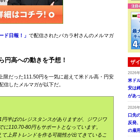
ード日報！」
で配信されたバカラ村さんのメルマガ
から円高への動きを予想！
ザイ
2026
上限だった111.50円を一気に超えて米ドル高・円安
米ドル
配信したメルマガが以下だ。
安は終
があ
2026
口先
11円半ばのレジスタンスがありますが、ジワジワ
反発
110.70-80円もサポートとなっています。
の雇
越えて上昇トレンドを作る可能性が出てきているこ