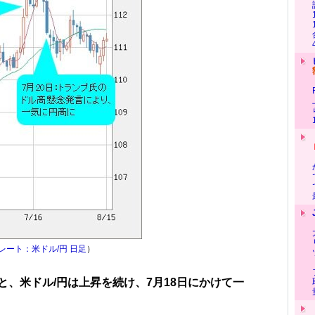
レート：米ドル/円 日足
）
、米ドル/円は上昇を続け、7月18日にかけて一