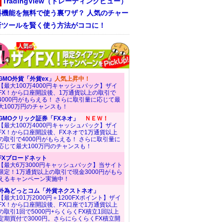
TradingView（トレーディングビュー）
料機能を無料で使う裏ワザ？ 人気のチャー
析ツールを賢く使う方法がココに！
GMO外貨「外貨ex」
人気上昇中！
【最大100万4000円キャッシュバック】ザイ
FX！から口座開設後、1万通貨以上の取引で
4000円がもらえる！ さらに取引量に応じて最
大100万円のチャンスも！
GMOクリック証券「FXネオ」
ＮＥＷ！
【最大100万4000円キャッシュバック】ザイ
FX！から口座開設後、FXネオで1万通貨以上
の取引で4000円がもらえる！ さらに取引量に
応じて最大100万円のチャンスも！
FXブロードネット
【最大6万3000円キャッシュバック】当サイト
限定！1万通貨以上の取引で現金3000円がもら
えるキャンペーン実施中！
外為どっとコム「外貨ネクストネオ」
【最大101万2000円＋1200FXポイント】ザイ
FX！から口座開設後、FX口座で1万通貨以上
の取引1回で5000円+らくらくFX積立1回以上
定期買付で3000円。さらにらくらくFX積立開