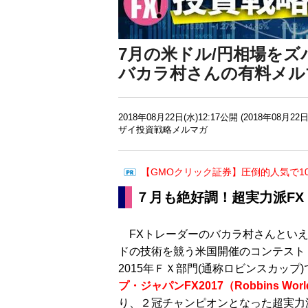
7月の米ドル/円相場をズ
バカラ村さんの有料メル
2018年08月22日(水)12:17公開 (2018年08月22日
ザイ投資戦略メルマガ
【GMOクリック証券】圧倒的人気で1
７月も絶好調！超実力派F
FXトレーダーのバカラ村さんといえ
ドの技術を競う米国開催のコンテスト
2015年ＦＸ部門(通称ロビンスカッ
プ・ジャパンFX2017（Robbins World 
り、２冠チャンピオンとなった超実力