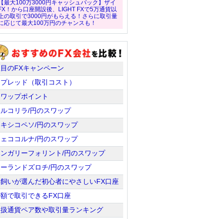
【最大100万3000円キャッシュバック】ザイ
FX！から口座開設後、LIGHT FXで5万通貨以
上の取引で3000円がもらえる！さらに取引量
に応じて最大100万円のチャンスも！
注目のFXキャンペーン
スプレッド（取引コスト）
スワップポイント
トルコリラ/円のスワップ
メキシコペソ/円のスワップ
チェココルナ/円のスワップ
ハンガリーフォリント/円のスワップ
ポーランドズロチ/円のスワップ
羊飼いが選んだ初心者にやさしいFX口座
少額で取引できるFX口座
取扱通貨ペア数や取引量ランキング