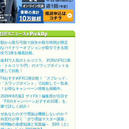
少額から取引可能で損失や取引時間が限定
的なバイナリーオプションが取引できる国
内全7口座を徹底比較。
高金利で人気のトルコリラ。 約30のFX口座
の「トルコリラ/円」のスワップポイントを
調査して比較！
MT4おすすめFX口座比較！「スプレッド」
や「スワップポイント」で比較して一覧表
に！お得なキャンペーン情報も掲載中。
【2026年8月版】ザイFX！編集部が注目す
る「FXのキャンペーンおすすめ10選」を、
記事で詳しく紹介！
なぜあなたのダウ理論は機能しないのか？
田向宏行が導く「ダウ理論マスター講座」
～時間軸の基礎知識と実践編～ 【9/5（土）