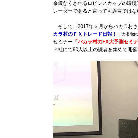
余儀なくされるロビンスカップの環境
レーダーであると言っても過言ではな
そして、2017年３月からバカラ村
カラ村のＦＸトレード日報！」
が開始
セミナー
「バカラ村のFX大予測セミ
ド社にて80人以上の読者を集めて開