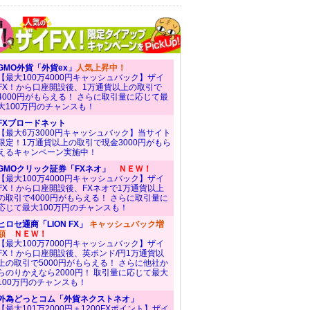
GMO外貨「外貨ex」
人気上昇中！
【最大100万4000円キャッシュバック】ザイ
FX！から口座開設後、1万通貨以上の取引で
4000円がもらえる！ さらに取引量に応じて最
大100万円のチャンスも！
FXブロードネット
【最大6万3000円キャッシュバック】当サイト
限定！1万通貨以上の取引で現金3000円がもら
えるキャンペーン実施中！
GMOクリック証券「FXネオ」
ＮＥＷ！
【最大100万4000円キャッシュバック】ザイ
FX！から口座開設後、FXネオで1万通貨以上
の取引で4000円がもらえる！ さらに取引量に
応じて最大100万円のチャンスも！
ヒロセ通商「LION FX」
キャッシュバック増
額
ＮＥＷ！
【最大100万7000円キャッシュバック】ザイ
FX！から口座開設後、英ポンド/円1万通貨以
上の取引で5000円がもらえる！ さらに他社か
らのりかえなら2000円！ 取引量に応じて最大
100万円のチャンスも！
外為どっとコム「外貨ネクストネオ」
【最大101万2000円＋1200FXポイント】ザイ