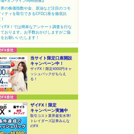
会場+オンライン同時開催】
世界の株価指数や金、原油など注目のコモ
ディティを取引できるCFD口座を徹底比
較！
ザイFX！では簡単なアンケート調査を行な
っております。お手数おかけしますがご協
力をお願いいたします！
当サイト限定口座開設
キャンペーン中！
ザイFX！限定4000円キャ
ッシュバックがもらえ
る！
ザイFX！限定
キャンペーン実施中
取引コスト業界最安水準!
トレイダーズ証券みんな
のFX