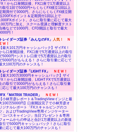
FX！から口座開設後、FX口座で1万通貨以上
の取引1回で5000円+らくらくFX積立1回以上
定期買付で3000円。さらにらくらくFX積立開
設200FXポイント＆定期買付1回以上で
1000FXポイント。さらに取引量に応じて最大
100万円に加え、スクール受講と理解度テスト
合格などで1000円、CFD開設と取引で最大
4000円！
トレイダーズ証券「みんなのFX」
人気！
Ｎ
ＥＷ！
【最大101万円キャッシュバック】ザイFX！
から口座開設後、FX口座で5万通貨以上の取引
で5000円+シストレ口座で5万通貨以上の取引
で5000円がもらえる！ さらに取引量に応じて
最大100万円のチャンスも！
トレイダーズ証券「LIGHT FX」
ＮＥＷ！
【最大100万3000円キャッシュバック】ザイ
FX！から口座開設後、LIGHT FXで5万通貨以
上の取引で3000円がもらえる！さらに取引量
に応じて最大100万円のチャンスも！
JFX「MATRIX TRADER」
ＮＥＷ！
【小林芳彦レポート＆TradingViewインジと最
大100万5000円】口座開設完了で小林芳彦オ
リジナルレポート「FXスキャルピングのコ
ツ」およびTradingView専用インジケーター
「コバスキャインジ」当日プレゼント＆専用
フォームからの申込と合計1万通貨以上の新規
取引で5000円キャッシュバック！さらに取引
量に応じて最大100万円のチャンスも！