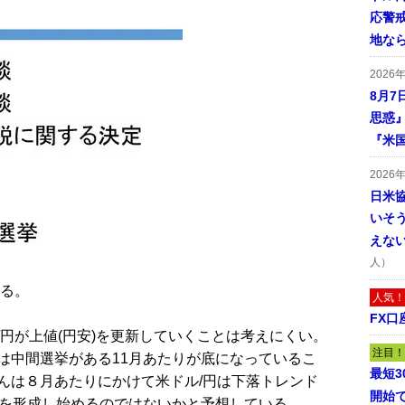
応警
地な
2026
8月7
思惑
『米
2026
日米
いそ
えな
人）
る。
人気！
FX口
円が上値(円安)を更新していくことは考えにくい。
注目！
は中間選挙がある11月あたりが底になっているこ
最短
んは８月あたりにかけて米ドル/円は下落トレンド
開始
値を形成し始めるのではないかと予想している。