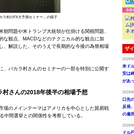
バカラ村のFX大予測セミナー」の様子
米朝問題や米トランプ大統領が仕掛ける関税問題、
的な観点、MACDなどのテクニカル的な観点に加
し、解説した。そのうえで長期的な今後の為替相場
ザイ
2026
米ドル
に、バカラ村さんのセミナーの一部を特別に公開す
安は終
があ
村さんの2018年後半の相場予想
2026
口先
反発
市場のメインテーマはアメリカを中心とした貿易戦
の雇
ある中間選挙との関係性を考察している。
2026
ドル