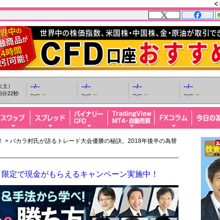
日（土）
--/--
--/--
--/--
--/--
5分23秒
--.--
--
--.--
--
--.--
--
--.--
--
！
> バカラ村氏が語るトレード大会優勝の秘訣。2018年後半の為替
！限定で現金がもらえるキャンペーン実施中！