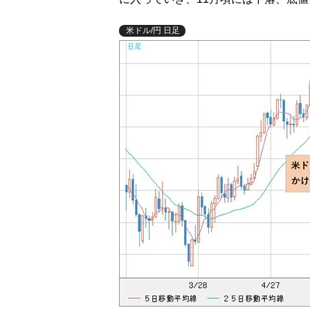
米ドル/円 日足