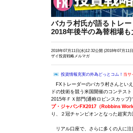
バカラ村氏が語るトレー
2018年後半の為替相場
2018年07月11日(水)12:32公開 (2018年07月11日
ザイ投資戦略メルマガ
投資情報充実の外為どっとコム！
当サ
FXトレーダーのバカラ村さんといえ
ドの技術を競う米国開催のコンテスト
2015年ＦＸ部門(通称ロビンスカッ
プ・ジャパンFX2017（Robbins World 
り、２冠チャンピオンとなった超実力
リアル口座で、さらに多くの人に注