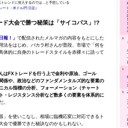
落トレンドに突入するのでは…と予想している
レート：米ドル/円 日足
）
ード大会で勝つ秘策は「サイコパス」!?
日報！」
で配信されたメルマガの内容をもとにした
用法をはじめ、バカラ村さんが普段、市場で「何を
具体的に自身のトレードスタイルを赤裸々に語って
んはFXトレードを行う上で金利や原油、ゴール
関係や、政治などのファンダメンタルズ的な要素の
クニカル指標の分析、フォーメーション（チャート
ト・レジスタンス分析など数多くの要素を体系的に
だ。
器」を使いこなし、相場に臨機応変に対応できるト
大会で優勝できた秘訣なのかもしれない。