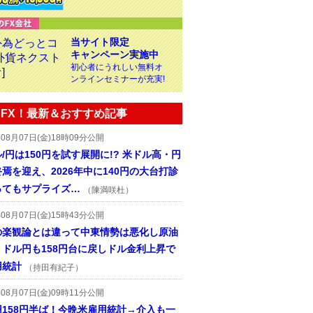
当サイト限定
キャンペーン実施中
初心者にうれしい無料オ
ンラインセミナーが充実!
FX！最新＆おすすめ記事
年08月07日(金)18時09分公開
/円は150円を試す展開に!? 米ドル高・円
焉を迎え、2026年中に140円の大台打診
ってもサプライズ…
（陳満咲杜）
年08月07日(金)15時43分公開
の楽観論とは違って中東情勢は悪化し原油
、ドル円も158円台に戻しドル金利上昇で
用統計
（持田有紀子）
年08月07日(金)09時11分公開
円158円半ば！今晩米雇用統計→介入も一