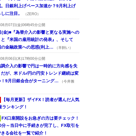
戒。日銀利上げペース加速か？9月利上げ
らしに注目。
（ZERO）
年08月07日(金)06時45分公開
日(金)■『為替介入の影響と更なる実施への
』と『米国の雇用統計の発表』、そして
国の金融政策への思惑(利上…
（羊飼い）
年08月06日(木)17時00分公開
協調介入の影響で円は一時的に方向感を失
うだが、米ドル/円の円安トレンド継続は変
い！9月日銀会合がターニング…
（今井雅
【毎月更新】ザイFX！読者が選んだ人気
座ランキング！
FX口座開設をお急ぎの方は要チェック！
30分～当日中に手続きが完了し、FX取引を
できる会社を一覧で紹介！