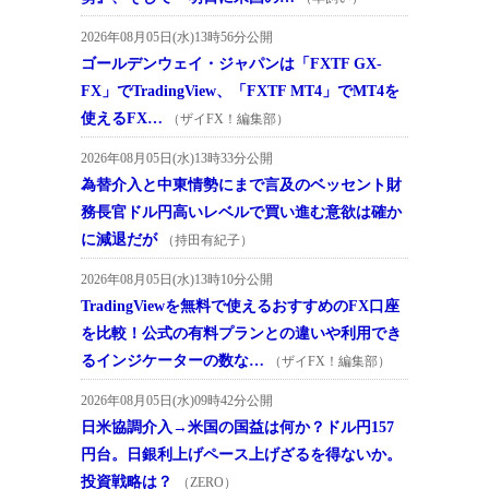
2026年08月05日(水)13時56分公開
ゴールデンウェイ・ジャパンは「FXTF GX-
FX」でTradingView、「FXTF MT4」でMT4を
使えるFX…
（ザイFX！編集部）
2026年08月05日(水)13時33分公開
為替介入と中東情勢にまで言及のベッセント財
務長官ドル円高いレベルで買い進む意欲は確か
に減退だが
（持田有紀子）
2026年08月05日(水)13時10分公開
TradingViewを無料で使えるおすすめのFX口座
を比較！公式の有料プランとの違いや利用でき
るインジケーターの数な…
（ザイFX！編集部）
2026年08月05日(水)09時42分公開
日米協調介入→米国の国益は何か？ドル円157
円台。日銀利上げペース上げざるを得ないか。
投資戦略は？
（ZERO）