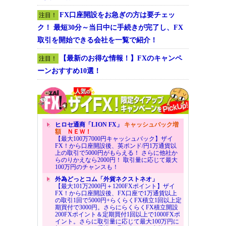
FX口座開設をお急ぎの方は要チェッ
注目！
ク！ 最短30分～当日中に手続きが完了し、FX
取引を開始できる会社を一覧で紹介！
【最新のお得な情報！】FXのキャンペ
注目！
ーンおすすめ10選！
ヒロセ通商「LION FX」
キャッシュバック増
額
ＮＥＷ！
【最大100万7000円キャッシュバック】ザイ
FX！から口座開設後、英ポンド/円1万通貨以
上の取引で5000円がもらえる！ さらに他社か
らのりかえなら2000円！ 取引量に応じて最大
100万円のチャンスも！
外為どっとコム「外貨ネクストネオ」
【最大101万2000円＋1200FXポイント】ザイ
FX！から口座開設後、FX口座で1万通貨以上
の取引1回で5000円+らくらくFX積立1回以上定
期買付で3000円。さらにらくらくFX積立開設
200FXポイント＆定期買付1回以上で1000FXポ
イント。さらに取引量に応じて最大100万円に