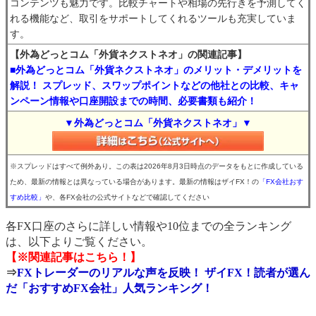
コンテンツも魅力です。比較チャートや相場の先行きを予測してく
れる機能など、取引をサポートしてくれるツールも充実していま
す。
【外為どっとコム「外貨ネクストネオ」の関連記事】
■外為どっとコム「外貨ネクストネオ」のメリット・デメリットを
解説！ スプレッド、スワップポイントなどの他社との比較、キャ
ンペーン情報や口座開設までの時間、必要書類も紹介！
▼外為どっとコム「外貨ネクストネオ」▼
※スプレッドはすべて例外あり。この表は2026年8月3日時点のデータをもとに作成している
ため、最新の情報とは異なっている場合があります。最新の情報はザイFX！の
「FX会社おす
すめ比較」
や、各FX会社の公式サイトなどで確認してください
各FX口座のさらに詳しい情報や10位までの全ランキング
は、以下よりご覧ください。
【※関連記事はこちら！】
⇒
FXトレーダーのリアルな声を反映！ ザイFX！読者が選ん
だ「おすすめFX会社」人気ランキング！