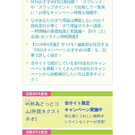
MT4おすすめFX口座比較！「スプレッド」
や「スワップポイント」で比較して一覧表
に！お得なキャンペーン情報も掲載中。
なぜあなたのダウ理論は機能しないのか？
田向宏行が導く「ダウ理論マスター講座」
～時間軸の基礎知識と実践編～ 【9/5（土）
会場+オンライン同時開催】
【2026年8月版】ザイFX！編集部が注目する
「FXのキャンペーンおすすめ10選」を、記
事で詳しく紹介！
当サイトで紹介している全FX会社のキャン
ペーンを掲載！たくさんのFX会社のキャン
ペーンから比較検討したい方は是非チェッ
ク！
当サイト限定
キャンペーン実施中
初心者にうれしい無料オ
ンラインセミナーが充実!