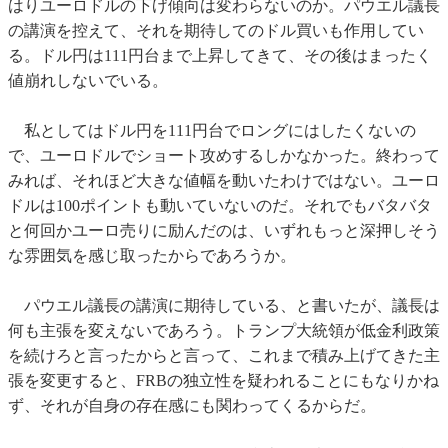
はりユーロドルの下げ傾向は変わらないのか。パウエル議長
の講演を控えて、それを期待してのドル買いも作用してい
る。ドル円は111円台まで上昇してきて、その後はまったく
値崩れしないでいる。
私としてはドル円を111円台でロングにはしたくないの
で、ユーロドルでショート攻めするしかなかった。終わって
みれば、それほど大きな値幅を動いたわけではない。ユーロ
ドルは100ポイントも動いていないのだ。それでもバタバタ
と何回かユーロ売りに励んだのは、いずれもっと深押しそう
な雰囲気を感じ取ったからであろうか。
パウエル議長の講演に期待している、と書いたが、議長は
何も主張を変えないであろう。トランプ大統領が低金利政策
を続けろと言ったからと言って、これまで積み上げてきた主
張を変更すると、FRBの独立性を疑われることにもなりかね
ず、それが自身の存在感にも関わってくるからだ。