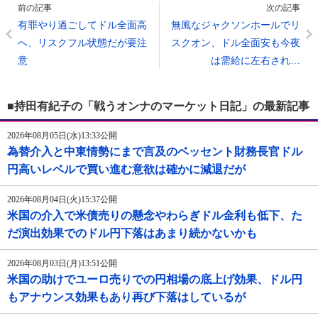
前の記事
次の記事
有罪やり過ごしてドル全面高
無風なジャクソンホールでリ
へ、リスクフル状態だが要注
スクオン、ドル全面安も今夜
意
は需給に左右され…
■持田有紀子の「戦うオンナのマーケット日記」の最新記事
2026年08月05日(水)13:33公開
為替介入と中東情勢にまで言及のベッセント財務長官ドル
円高いレベルで買い進む意欲は確かに減退だが
2026年08月04日(火)15:37公開
米国の介入で米債売りの懸念やわらぎドル金利も低下、た
だ演出効果でのドル円下落はあまり続かないかも
2026年08月03日(月)13:51公開
米国の助けでユーロ売りでの円相場の底上げ効果、ドル円
もアナウンス効果もあり再び下落はしているが