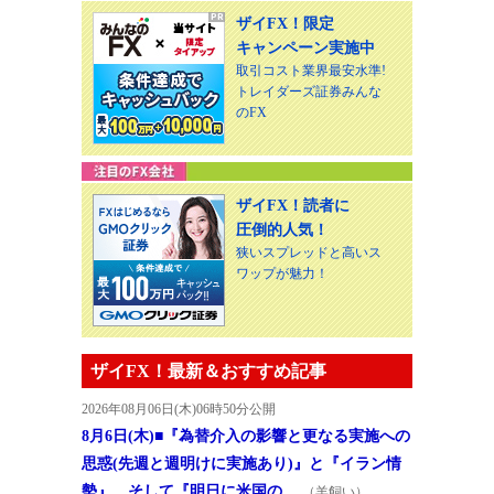
ザイFX！限定
キャンペーン実施中
取引コスト業界最安水準!
トレイダーズ証券みんな
のFX
ザイFX！読者に
圧倒的人気！
狭いスプレッドと高いス
ワップが魅力！
ザイFX！最新＆おすすめ記事
2026年08月06日(木)06時50分公開
8月6日(木)■『為替介入の影響と更なる実施への
思惑(先週と週明けに実施あり)』と『イラン情
勢』、そして『明日に米国の…
（羊飼い）