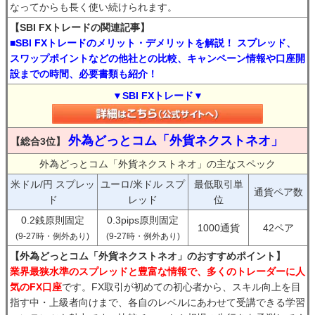
なってからも長く使い続けられます。
【SBI FXトレードの関連記事】
■SBI FXトレードのメリット・デメリットを解説！ スプレッド、
スワップポイントなどの他社との比較、キャンペーン情報や口座開
設までの時間、必要書類も紹介！
▼SBI FXトレード▼
外為どっとコム「外貨ネクストネオ」
【総合3位】
外為どっとコム「外貨ネクストネオ」の主なスペック
米ドル/円 スプレッ
ユーロ/米ドル スプ
最低取引単
通貨ペア数
ド
レッド
位
0.2銭原則固定
0.3pips原則固定
1000通貨
42ペア
(9-27時・例外あり)
(9-27時・例外あり)
【外為どっとコム「外貨ネクストネオ」のおすすめポイント】
業界最狭水準のスプレッドと豊富な情報で、多くのトレーダーに人
気のFX口座
です。FX取引が初めての初心者から、スキル向上を目
指す中・上級者向けまで、各自のレベルにあわせて受講できる学習