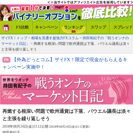
FX比較
キャンペーン
ランキング
スワップ
スプレッド
ザイFX！トップ
>
相場を見通す超強力FXコラム
>
持田有紀子の「戦うオンナの
マーケット日記」
> 再燃する根深い問題で欧州通貨は下落、パウエル議長は淡々
と主張を繰り返しそう
【外為どっとコム】ザイFX！限定で現金がもらえるキ
ャンペーン実施中！
再燃する根深い問題で欧州通貨は下落、
パウエル議長は淡々
と主張を繰り返しそう
2018年08月24日(金)13:12公開
[2018年08月24日(金)13:12更新]
持田有紀子