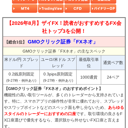
【2026年8月】ザイFX！読者がおすすめするFX会
社トップ3を公開！
GMOクリック証券「FXネオ」
【総合1位】
GMOクリック証券「FXネオ」の主なスペック
米ドル/円 スプレッ
ユーロ/米ドル スプ
最低取引単
通貨ペア数
ド
レッド
位
0.2銭原則固定
0.3pips原則固定
1000通貨
24ペア
(9-27時・例外あり)
(9-27時・例外あり)
【GMOクリック証券「FXネオ」のおすすめポイント】
機能性の高い取引ツールが、多くのトレーダーから支持されていま
す。特に、スマホアプリの操作性が非常に優れており、スプレッド
やスワップポイントなどのスペック面も申し分ないため、
あらゆる
スタイルのトレーダーにおすすめの口座
です。取引環境の良さをF
X口座選びで優先するなら、選択肢から外せないFX口座と言えま
す。