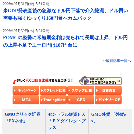
2026年07月31日(金)15:51公開
米GDP発表直後の急激なドル円下落で介入憶測、ドル買い
需要も強くゆっくり160円台へカムバック
2026年07月30日(木)15:24公開
FOMCの姿勢に米短期金利は売られて長期は上昇、ドル円
の上昇不足でユーロ円は187円台に
>>最新記事一覧へ
GMOクリック証券
セントラル短資ＦＸ
GMO外貨 「外貨e
「FXネオ」
「ＦＸダイレクトプ
x」
ラス」