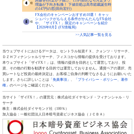
み線を8月足が下抜け、155円割れなら月足ダウ
理論が下向き転換！ 下値目処は高市総裁誕生時
の147円の窓(田向宏行)
FX会社のキャンペーンおすすめ10選！ キャッ
シュバックがもらえる条件がかんたんなFX会社
や、「ザイFX！」限定のキャンペーンを紹介
【2026年8月】(FX情報局)
>>人気記事一覧を見る
当ウェブサイトにおけるデータは、セントラル短資ＦＸ、クォンツ・リサーチ、
ＤＺＨフィナンシャルリサーチ、フィスコから情報の提供を受けております。
本ウェブサイト「ザイFX！」は、情報の提供を目的として運営しており、投
資、その他の行動を勧誘する目的では運営しておりません。通貨ペアの選択、売
買レートなど投資の最終決定は、お客様ご自身の判断でなさるようにお願いいた
します。さらに詳しいことは
「免責事項」
、
「プライバシー・ポリシー、著作
権」
のページをご確認ください。
当サイト「ザイFX！」の運営元：株式会社ダイヤモンド・フィナンシャル・リ
サーチ
株主：株式会社ダイヤモンド社（100％）
加入協会：一般社団法人日本暗号資産ビジネス協会（ＪＣＢＡ）