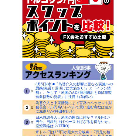
8月5日(水)■『為替介入の影響と更なる実施への
思惑(先週と週明けに実施あり)』と『イラン情
勢』、そして『米国のADP雇用統計とISM非製
造業指数の発表』に注目！(羊飼い)
為替介入と中東情勢にまで言及のベッセント財
務長官ドル円高いレベルで買い進む意欲は確か
に減退だが(持田有紀子)
日米協調介入→米国の国益は何か？ドル円157
円台。日銀利上げペース上げざるを得ないか。
投資戦略は？(ZERO)
米ドル/円は155円が最大の分岐点！ 7月足の包