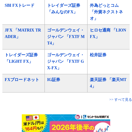
SBI FXトレード
トレイダーズ証券
外為どっとコム
「みんなのFX」
「外貨ネクストネ
オ」
JFX 「MATRIX TR
ゴールデンウェイ・
ヒロセ通商 「LION
ADER」
ジャパン 「FXTF M
FX」
T4」
トレイダーズ証券
ゴールデンウェイ・
松井証券
「LIGHT FX」
ジャパン 「FXTF G
X-FX」
FXブロードネット
IG証券
楽天証券 「楽天MT
4」
>> すべて見る