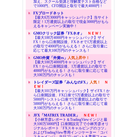
加え、スクール受講と理解度テスト合格など
で1000円、CFD開設と取引で最大4000円！
FXブロードネット
【最大6万3000円キャッシュバック】当サイト
限定！1万通貨以上の取引で現金3000円がもら
えるキャンペーン実施中！
GMOクリック証券「FXネオ」
ＮＥＷ！
【最大100万4000円キャッシュバック】ザイ
FX！から口座開設後、FXネオで1万通貨以上
の取引で4000円がもらえる！ さらに取引量に
応じて最大100万円のチャンスも！
GMO外貨「外貨ex」
人気上昇中！
【最大100万4000円キャッシュバック】ザイ
FX！から口座開設後、1万通貨以上の取引で
4000円がもらえる！ さらに取引量に応じて最
大100万円のチャンスも！
トレイダーズ証券「みんなのFX」
人気！
Ｎ
ＥＷ！
【最大101万円キャッシュバック】ザイFX！か
ら口座開設後、FX口座で5万通貨以上の取引で
5000円+シストレ口座で5万通貨以上の取引で
5000円がもらえる！ さらに取引量に応じて最
大100万円のチャンスも！
JFX「MATRIX TRADER」
ＮＥＷ！
【小林芳彦レポート＆TradingViewインジと最
大100万5000円】口座開設完了で小林芳彦オリ
ジナルレポート「FXスキャルピングのコツ」
およびTradingView専用インジケーター「コバ
スキャインジ」当日プレゼント＆専用フォー