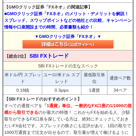
【GMOクリック証券「FXネオ」の関連記事】
■GMOクリック証券「FXネオ」のメリット・デメリットを解説！
スプレッド、スワップポイントなどの他社との比較、キャンペーン
情報や口座開設までの時間、必要書類も紹介！
▼GMOクリック証券「FXネオ」▼
SBI FXトレード
【総合2位】
SBI FXトレードの主なスペック
米ドル/円 スプレッ
ユーロ/米ドル スプ
最低取引単
通貨ペア数
ド
レッド
位
0.18銭
0.3pips
1通貨
34ペア
【SBI FXトレードのおすすめポイント】
すべての通貨ペアを
「1通貨」単位、一般的なFX口座の1/1000の規
模から取引できる
のが最大の特徴！ これからFXを始める人、少額
取引ができるFX口座を探している方は、絶対にチェックしておき
たいFX会社です。スプレッドの狭さにも定評があり、1回の取引で
1000万通貨まで注文が出せるので、取引量が増えて稼げるように