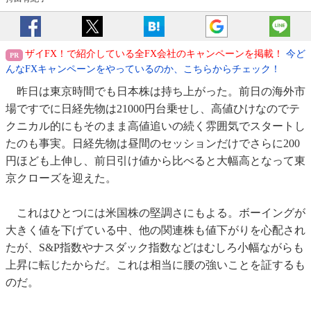
ザイFX！で紹介している全FX会社のキャンペーンを掲載！
今ど
んなFXキャンペーンをやっているのか、こちらからチェック！
昨日は東京時間でも日本株は持ち上がった。前日の海外市
場ですでに日経先物は21000円台乗せし、高値ひけなのでテ
クニカル的にもそのまま高値追いの続く雰囲気でスタートし
たのも事実。日経先物は昼間のセッションだけでさらに200
円ほども上伸し、前日引け値から比べると大幅高となって東
京クローズを迎えた。
これはひとつには米国株の堅調さにもよる。ボーイングが
大きく値を下げている中、他の関連株も値下がりを心配され
たが、S&P指数やナスダック指数などはむしろ小幅ながらも
上昇に転じたからだ。これは相当に腰の強いことを証するも
のだ。