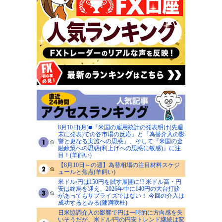
8月10日(月)■『米国の雇用統計の発表明け(先週
末に発表)での各市場の反応』と『為替介入の影
響と更なる実施への思惑』、そして『米国の金
融政策への思惑(利上げへの思惑に敏感)』に注
目！(羊飼い)
【8月10日～の週】為替相場の注目材料スケジ
ュールと焦点(羊飼い)
米ドル/円は150円を試す展開に!? 米ドル高・円
安は終焉を迎え、2026年中に140円の大台打診
があってもサプライズではない！ 今回の介入は
成功するとみる(陳満咲杜)
日米協調介入の影響で円は一時的に方向感を失
いそうだが、米ドル/円の円安トレンド継続は変