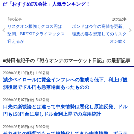
だ「おすすめFX会社」人気ランキング！
前の記事
次の記事
リスクオン根強くクロス円は
ポンドは今年の高値を更新、
堅調、BREXITクライマックス
理想の姿を想定してのリスク
迎えるが
オン続く
■持田有紀子の「戦うオンナのマーケット日記」の最新記事
2026年08月10日(月)11:30公開
減少ペイロールに賃金インフレへの警戒も低下、利上げ観
測後退でドル円も急落場面あったものの
2026年08月07日(金)15:43公開
口先の楽観論とは違って中東情勢は悪化し原油反発、ドル
円も158円台に戻しドル金利上昇での雇用統計
2026年08月06日(木)15:29公開
それぞれの解釈でもって鎮静化してきた中東情勢、ボラテ