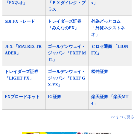
「FXネオ」
「ＦＸダイレクトプ
x」
ラス」
SBI FXトレード
トレイダーズ証券
外為どっとコム
「みんなのFX」
「外貨ネクストネ
オ」
JFX 「MATRIX TR
ゴールデンウェイ・
ヒロセ通商 「LION
ADER」
ジャパン 「FXTF M
FX」
T4」
トレイダーズ証券
ゴールデンウェイ・
松井証券
「LIGHT FX」
ジャパン 「FXTF G
X-FX」
FXブロードネット
IG証券
楽天証券 「楽天MT
4」
>> すべて見る