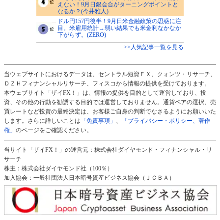
えない！9月日銀会合がターニングポイントと
なるか？(今井雅人)
ドル円157円後半！9月日米金融政策の思惑に注
目。米雇用統計→弱い結果でも米金利なかなか
下がらず。(ZERO)
>>人気記事一覧を見る
当ウェブサイトにおけるデータは、セントラル短資ＦＸ、クォンツ・リサーチ、
ＤＺＨフィナンシャルリサーチ、フィスコから情報の提供を受けております。
本ウェブサイト「ザイFX！」は、情報の提供を目的として運営しており、投
資、その他の行動を勧誘する目的では運営しておりません。通貨ペアの選択、売
買レートなど投資の最終決定は、お客様ご自身の判断でなさるようにお願いいた
します。さらに詳しいことは
「免責事項」
、
「プライバシー・ポリシー、著作
権」
のページをご確認ください。
当サイト「ザイFX！」の運営元：株式会社ダイヤモンド・フィナンシャル・リ
サーチ
株主：株式会社ダイヤモンド社（100％）
加入協会：一般社団法人日本暗号資産ビジネス協会（ＪＣＢＡ）