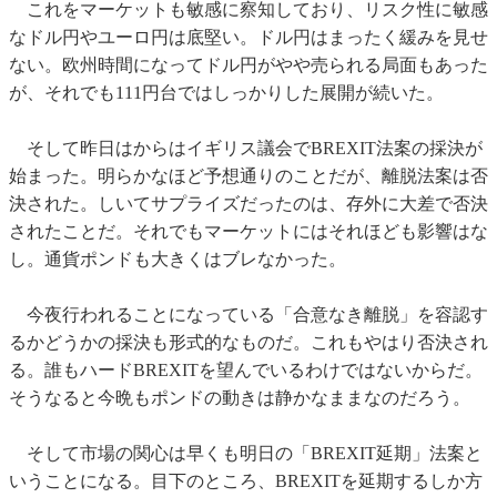
これをマーケットも敏感に察知しており、リスク性に敏感
なドル円やユーロ円は底堅い。ドル円はまったく緩みを見せ
ない。欧州時間になってドル円がやや売られる局面もあった
が、それでも111円台ではしっかりした展開が続いた。
そして昨日はからはイギリス議会でBREXIT法案の採決が
始まった。明らかなほど予想通りのことだが、離脱法案は否
決された。しいてサプライズだったのは、存外に大差で否決
されたことだ。それでもマーケットにはそれほども影響はな
し。通貨ポンドも大きくはブレなかった。
今夜行われることになっている「合意なき離脱」を容認す
るかどうかの採決も形式的なものだ。これもやはり否決され
る。誰もハードBREXITを望んでいるわけではないからだ。
そうなると今晩もポンドの動きは静かなままなのだろう。
そして市場の関心は早くも明日の「BREXIT延期」法案と
いうことになる。目下のところ、BREXITを延期するしか方