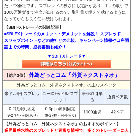
たいFX会社です。スプレッドの狭さにも定評があり、1回の取引で
1000万通貨まで注文が出せるので、取引量が増えて稼げるように
なってからも長く使い続けられます。
【SBI FXトレードの関連記事】
■SBI FXトレードのメリット・デメリットを解説！ スプレッド、
スワップポイントなどの他社との比較、キャンペーン情報や口座開
設までの時間、必要書類も紹介！
▼SBI FXトレード▼
外為どっとコム「外貨ネクストネオ」
【総合3位】
外為どっとコム「外貨ネクストネオ」の主なスペック
米ドル/円 スプレッ
ユーロ/米ドル スプ
最低取引単
通貨ペア数
ド
レッド
位
0.2銭原則固定
0.3pips原則固定
1000通貨
42ペア
(9-27時・例外あり)
(9-27時・例外あり)
【外為どっとコム「外貨ネクストネオ」のおすすめポイント】
業界最狭水準のスプレッドと豊富な情報で、多くのトレーダーに人