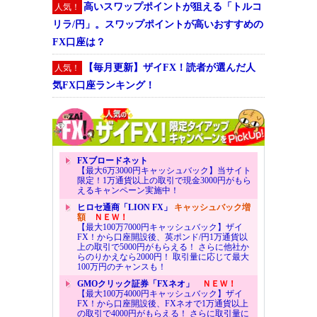
高いスワップポイントが狙える「トルコ
人気！
リラ/円」。スワップポイントが高いおすすめの
FX口座は？
【毎月更新】ザイFX！読者が選んだ人
人気！
気FX口座ランキング！
FXブロードネット
【最大6万3000円キャッシュバック】当サイト
限定！1万通貨以上の取引で現金3000円がもら
えるキャンペーン実施中！
ヒロセ通商「LION FX」
キャッシュバック増
額
ＮＥＷ！
【最大100万7000円キャッシュバック】ザイ
FX！から口座開設後、英ポンド/円1万通貨以
上の取引で5000円がもらえる！ さらに他社か
らのりかえなら2000円！ 取引量に応じて最大
100万円のチャンスも！
GMOクリック証券「FXネオ」
ＮＥＷ！
【最大100万4000円キャッシュバック】ザイ
FX！から口座開設後、FXネオで1万通貨以上
の取引で4000円がもらえる！ さらに取引量に