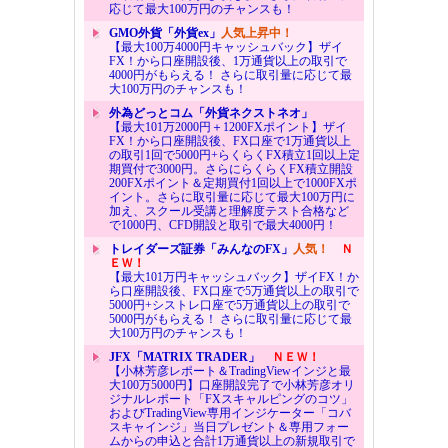
応じて最大100万円のチャンスも！
GMO外貨「外貨ex」
人気上昇中！
【最大100万4000円キャッシュバック】ザイ
FX！から口座開設後、1万通貨以上の取引で
4000円がもらえる！ さらに取引量に応じて最
大100万円のチャンスも！
外為どっとコム「外貨ネクストネオ」
【最大101万2000円＋1200FXポイント】ザイ
FX！から口座開設後、FX口座で1万通貨以上
の取引1回で5000円+らくらくFX積立1回以上定
期買付で3000円。さらにらくらくFX積立開設
200FXポイント＆定期買付1回以上で1000FXポ
イント。さらに取引量に応じて最大100万円に
加え、スクール受講と理解度テスト合格など
で1000円、CFD開設と取引で最大4000円！
トレイダーズ証券「みんなのFX」
人気！
Ｎ
ＥＷ！
【最大101万円キャッシュバック】ザイFX！か
ら口座開設後、FX口座で5万通貨以上の取引で
5000円+シストレ口座で5万通貨以上の取引で
5000円がもらえる！ さらに取引量に応じて最
大100万円のチャンスも！
JFX「MATRIX TRADER」
ＮＥＷ！
【小林芳彦レポート＆TradingViewインジと最
大100万5000円】口座開設完了で小林芳彦オリ
ジナルレポート「FXスキャルピングのコツ」
およびTradingView専用インジケーター「コバ
スキャインジ」当日プレゼント＆専用フォー
ムからの申込と合計1万通貨以上の新規取引で