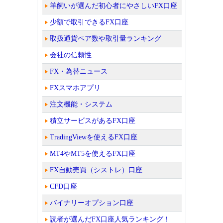
羊飼いが選んだ初心者にやさしいFX口座
少額で取引できるFX口座
取扱通貨ペア数や取引量ランキング
会社の信頼性
FX・為替ニュース
FXスマホアプリ
注文機能・システム
積立サービスがあるFX口座
TradingViewを使えるFX口座
MT4やMT5を使えるFX口座
FX自動売買（シストレ）口座
CFD口座
バイナリーオプション口座
読者が選んだFX口座人気ランキング！