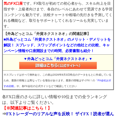
気のFX口座
です。FX取引が初めての初心者から、スキル向上を目
指す中・上級者向けまで、各自のレベルにあわせて受講できる学習
コンテンツも魅力です。比較チャートや相場の先行きを予測してく
れる機能など、取引をサポートしてくれるツールも充実していま
す。
【外為どっとコム「外貨ネクストネオ」の関連記事】
■外為どっとコム「外貨ネクストネオ」のメリット・デメリットを
解説！ スプレッド、スワップポイントなどの他社との比較、キャ
ンペーン情報や口座開設までの時間、必要書類も紹介！
▼外為どっとコム「外貨ネクストネオ」▼
※スプレッドはすべて例外あり。この表は2026年8月3日時点のデータをもとに作成している
ため、最新の情報とは異なっている場合があります。最新の情報はザイFX！の
「FX会社おす
すめ比較」
や、各FX会社の公式サイトなどで確認してください
各FX口座のさらに詳しい情報や10位までの全ランキング
は、以下よりご覧ください。
【※関連記事はこちら！】
⇒
FXトレーダーのリアルな声を反映！ ザイFX！読者が選ん