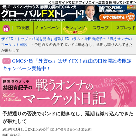
FX比較
キャンペーン
ランキング
スワップ
スプレッド
ザイFX！トップ
>
相場を見通す超強力FXコラム
>
持田有紀子の「戦うオンナの
マーケット日記」
> 予想通りの否決でポンドに動きなし、延期も織り込んできた
が果たして
GMO外貨「外貨ex」はザイFX！経由の口座開設者限定
キャンペーン実施中！
予想通りの否決でポンドに動きなし、
延期も織り込んできた
が果たして
2019年03月13日(水)15:20公開
[2019年03月13日(水)15:20更新]
持田有紀子