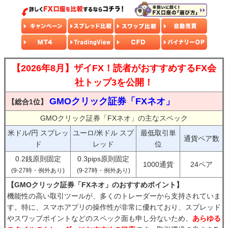
【2026年8月】ザイFX！読者がおすすめするFX会
社トップ3を公開！
GMOクリック証券「FXネオ」
【総合1位】
GMOクリック証券「FXネオ」の主なスペック
米ドル/円 スプレッ
ユーロ/米ドル スプ
最低取引単
通貨ペア数
ド
レッド
位
0.2銭原則固定
0.3pips原則固定
1000通貨
24ペア
(9-27時・例外あり)
(9-27時・例外あり)
【GMOクリック証券「FXネオ」のおすすめポイント】
機能性の高い取引ツールが、多くのトレーダーから支持されていま
す。特に、スマホアプリの操作性が非常に優れており、スプレッド
やスワップポイントなどのスペック面も申し分ないため、
あらゆる