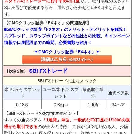
スタイルのトレーダーにおすすめの口座
です。取引環境の良さをF
X口座選びで優先するなら、選択肢から外せないFX口座と言えま
す。
【GMOクリック証券「FXネオ」の関連記事】
■GMOクリック証券「FXネオ」のメリット・デメリットを解説！
スプレッド、スワップポイントなどの他社との比較、キャンペーン
情報や口座開設までの時間、必要書類も紹介！
▼GMOクリック証券「FXネオ」▼
SBI FXトレード
【総合2位】
SBI FXトレードの主なスペック
米ドル/円 スプレッ
ユーロ/米ドル スプ
最低取引単
通貨ペア数
ド
レッド
位
0.18銭
0.3pips
1通貨
34ペア
【SBI FXトレードのおすすめポイント】
すべての通貨ペアを
「1通貨」単位、一般的なFX口座の1/1000の規
模から取引できる
のが最大の特徴！ これからFXを始める人、少額
取引ができるFX口座を探している方は、絶対にチェックしておき