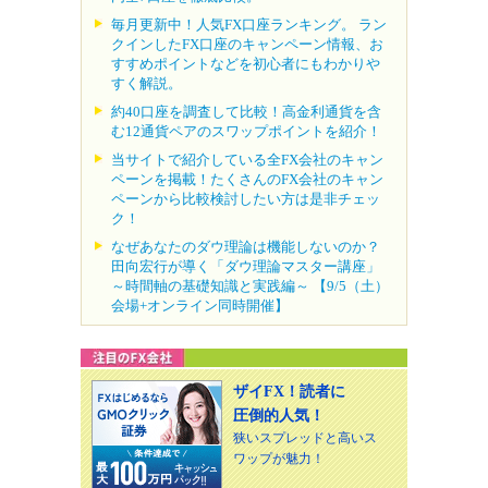
毎月更新中！人気FX口座ランキング。 ラン
クインしたFX口座のキャンペーン情報、お
すすめポイントなどを初心者にもわかりや
すく解説。
約40口座を調査して比較！高金利通貨を含
む12通貨ペアのスワップポイントを紹介！
当サイトで紹介している全FX会社のキャン
ペーンを掲載！たくさんのFX会社のキャン
ペーンから比較検討したい方は是非チェッ
ク！
なぜあなたのダウ理論は機能しないのか？
田向宏行が導く「ダウ理論マスター講座」
～時間軸の基礎知識と実践編～ 【9/5（土）
会場+オンライン同時開催】
ザイFX！読者に
圧倒的人気！
狭いスプレッドと高いス
ワップが魅力！