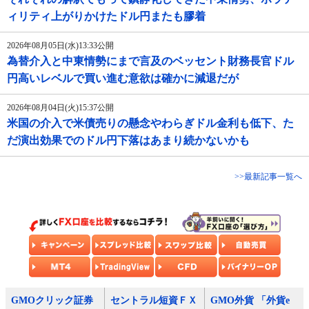
ィリティ上がりかけたドル円またも膠着
2026年08月05日(水)13:33公開
為替介入と中東情勢にまで言及のベッセント財務長官ドル
円高いレベルで買い進む意欲は確かに減退だが
2026年08月04日(火)15:37公開
米国の介入で米債売りの懸念やわらぎドル金利も低下、た
だ演出効果でのドル円下落はあまり続かないかも
>>最新記事一覧へ
GMOクリック証券
セントラル短資ＦＸ
GMO外貨 「外貨e