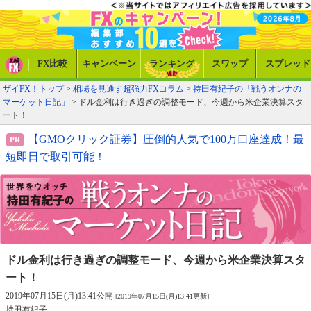
FX比較
キャンペーン
ランキング
スワップ
スプレッド
ザイFX！トップ
>
相場を見通す超強力FXコラム
>
持田有紀子の「戦うオンナの
マーケット日記」
> ドル金利は行き過ぎの調整モード、今週から米企業決算スタ
ート！
【GMOクリック証券】圧倒的人気で100万口座達成！最
短即日で取引可能！
ドル金利は行き過ぎの調整モード、
今週から米企業決算スタ
ート！
2019年07月15日(月)13:41公開
[2019年07月15日(月)13:41更新]
持田有紀子