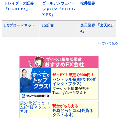
トレイダーズ証券
ゴールデンウェイ・
松井証券
「LIGHT FX」
ジャパン 「FXTF G
X-FX」
FXブロードネット
IG証券
楽天証券 「楽天MT
4」
>> すべて見る
ザイFX！限定で3000円！
セントラル短資FX[FXダ
イレクトプラス]
マーケット情報が充実！
TradingViewも使える
現金がもらえる！
外為どっとコム[外貨ネ
クストネオ]