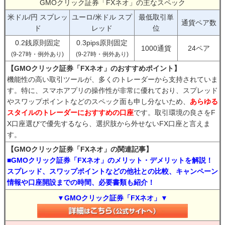
GMOクリック証券「FXネオ」の主なスペック
米ドル/円 スプレッ
ユーロ/米ドル スプ
最低取引単
通貨ペア数
ド
レッド
位
0.2銭原則固定
0.3pips原則固定
1000通貨
24ペア
(9-27時・例外あり)
(9-27時・例外あり)
【GMOクリック証券「FXネオ」のおすすめポイント】
機能性の高い取引ツールが、多くのトレーダーから支持されていま
す。特に、スマホアプリの操作性が非常に優れており、スプレッド
やスワップポイントなどのスペック面も申し分ないため、
あらゆる
スタイルのトレーダーにおすすめの口座
です。取引環境の良さをF
X口座選びで優先するなら、選択肢から外せないFX口座と言えま
す。
【GMOクリック証券「FXネオ」の関連記事】
■GMOクリック証券「FXネオ」のメリット・デメリットを解説！
スプレッド、スワップポイントなどの他社との比較、キャンペーン
情報や口座開設までの時間、必要書類も紹介！
▼GMOクリック証券「FXネオ」▼