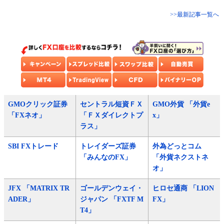
>>最新記事一覧へ
GMOクリック証券
セントラル短資ＦＸ
GMO外貨 「外貨e
「FXネオ」
「ＦＸダイレクトプ
x」
ラス」
SBI FXトレード
トレイダーズ証券
外為どっとコム
「みんなのFX」
「外貨ネクストネ
オ」
JFX 「MATRIX TR
ゴールデンウェイ・
ヒロセ通商 「LION
ADER」
ジャパン 「FXTF M
FX」
T4」