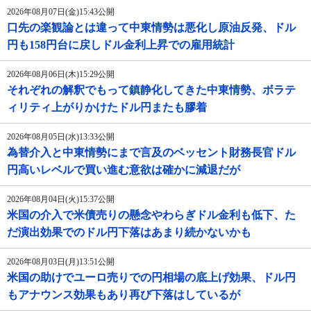
2026年08月07日(金)15:43公開
口先の楽観論とは違って中東情勢は悪化し原油反発、ドル
円も158円台に戻しドル金利上昇での雇用統計
2026年08月06日(木)15:29公開
それぞれの解釈でもって鎮静化してきた中東情勢、ボラテ
ィリティ上がりかけたドル円またも膠着
2026年08月05日(水)13:33公開
為替介入と中東情勢にまで言及のベッセント財務長官ドル
円高いレベルで買い進む意欲は確かに減退だが
2026年08月04日(火)15:37公開
米国の介入で米債売りの懸念やわらぎドル金利も低下、た
だ演出効果でのドル円下落はあまり続かないかも
2026年08月03日(月)13:51公開
米国の助けでユーロ売りでの円相場の底上げ効果、ドル円
もアナウンス効果もあり再び下落はしているが