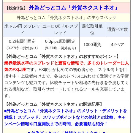
外為どっとコム「外貨ネクストネオ」
【総合3位】
外為どっとコム「外貨ネクストネオ」の主なスペック
米ドル/円 スプレッ
ユーロ/米ドル スプ
最低取引単
通貨ペア数
ド
レッド
位
0.2銭原則固定
0.3pips原則固定
1000通貨
42ペア
(9-27時・例外あり)
(9-27時・例外あり)
【外為どっとコム「外貨ネクストネオ」のおすすめポイント】
業界最狭水準のスプレッドと豊富な情報で、多くのトレーダーに人
気のFX口座
です。FX取引が初めての初心者から、スキル向上を目
指す中・上級者向けまで、各自のレベルにあわせて受講できる学習
コンテンツも魅力です。比較チャートや相場の先行きを予測してく
れる機能など、取引をサポートしてくれるツールも充実していま
す。
【外為どっとコム「外貨ネクストネオ」の関連記事】
■外為どっとコム「外貨ネクストネオ」のメリット・デメリットを
解説！ スプレッド、スワップポイントなどの他社との比較、キャ
ンペーン情報や口座開設までの時間、必要書類も紹介！