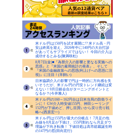
米ドル/円は150円を試す展開に!? 米ドル高・円
安は終焉を迎え、2026年中に140円の大台打診
があってもサプライズではない！ 今回の介入は
成功するとみる(陳満咲杜)
8月7日(金)■『為替介入の影響と更なる実施への
思惑』と『米国の雇用統計の発表』、そして
『米国の金融政策への思惑(利上げへの思惑に注
視)』に注目！(羊飼い)
日米協調介入の影響で円は一時的に方向感を失
いそうだが、米ドル/円の円安トレンド継続は変
えない！9月日銀会合がターニングポイントと
なるか？(今井雅人)
米ドル/円の160～162円台は日米当局の防衛ライ
ンに！ GW介入時安値155円、神田シーリング
152円が下値めど、押し目買いから戻り売り戦
略へ(西原宏一)
米ドル/円は155円が最大の分岐点！ 7月足の包
み線を8月足が下抜け、155円割れなら月足ダウ
理論が下向き転換！ 下値目処は高市総裁誕生時
の147円の窓(田向宏行)