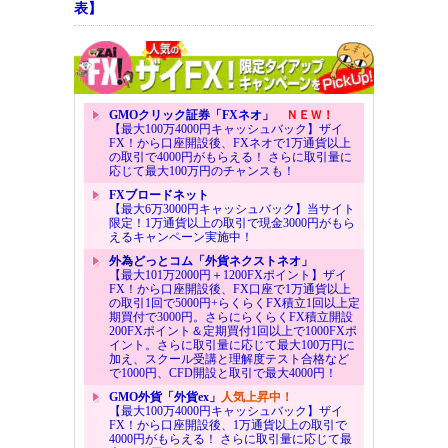
表】
GMOクリック証券「FXネオ」
ＮＥＷ！
【最大100万4000円キャッシュバック】ザイ
FX！から口座開設後、FXネオで1万通貨以上
の取引で4000円がもらえる！ さらに取引量に
応じて最大100万円のチャンスも！
FXブロードネット
【最大6万3000円キャッシュバック】当サイト
限定！1万通貨以上の取引で現金3000円がもら
えるキャンペーン実施中！
外為どっとコム「外貨ネクストネオ」
【最大101万2000円＋1200FXポイント】ザイ
FX！から口座開設後、FX口座で1万通貨以上
の取引1回で5000円+らくらくFX積立1回以上定
期買付で3000円。さらにらくらくFX積立開設
200FXポイント＆定期買付1回以上で1000FXポ
イント。さらに取引量に応じて最大100万円に
加え、スクール受講と理解度テスト合格など
で1000円、CFD開設と取引で最大4000円！
GMO外貨「外貨ex」
人気上昇中！
【最大100万4000円キャッシュバック】ザイ
FX！から口座開設後、1万通貨以上の取引で
4000円がもらえる！ さらに取引量に応じて最