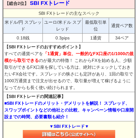
SBI FXトレード
【総合2位】
SBI FXトレードの主なスペック
米ドル/円 スプレッ
ユーロ/米ドル スプ
最低取引単
通貨ペア数
ド
レッド
位
0.18銭
0.3pips
1通貨
34ペア
【SBI FXトレードのおすすめポイント】
すべての通貨ペアを
「1通貨」単位、一般的なFX口座の1/1000の規
模から取引できる
のが最大の特徴！ これからFXを始める人、少額
取引ができるFX口座を探している方は、絶対にチェックしておき
たいFX会社です。スプレッドの狭さにも定評があり、1回の取引で
1000万通貨まで注文が出せるので、取引量が増えて稼げるように
なってからも長く使い続けられます。
【SBI FXトレードの関連記事】
■SBI FXトレードのメリット・デメリットを解説！ スプレッド、
スワップポイントなどの他社との比較、キャンペーン情報や口座開
設までの時間、必要書類も紹介！
▼SBI FXトレード▼