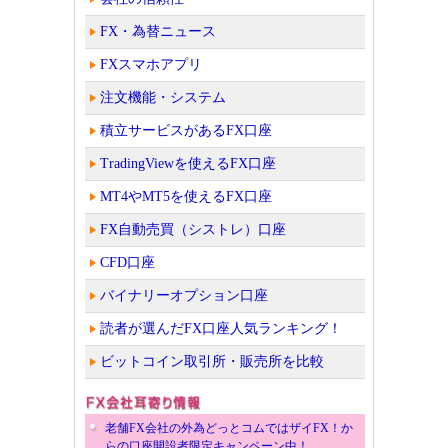
FX・為替ニュース
FXスマホアプリ
注文機能・システム
積立サービスがあるFX口座
TradingViewを使えるFX口座
MT4やMT5を使えるFX口座
FX自動売買（シストレ）口座
CFD口座
バイナリーオプション口座
読者が選んだFX口座人気ランキング！
ビットコイン取引所・販売所を比較
老舗FX会社の外為どっとコムではザイFX！か
らの口座開設者限定キャンペーン中！