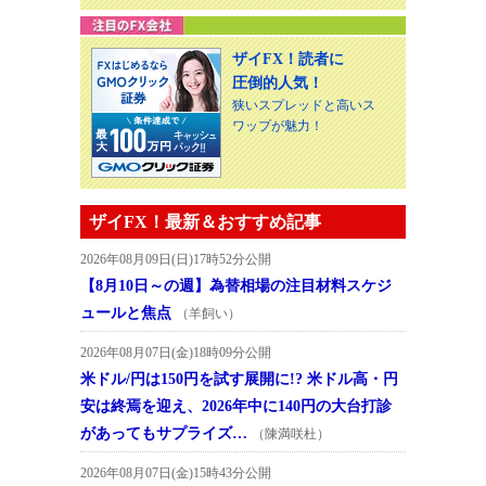
ザイFX！読者に
圧倒的人気！
狭いスプレッドと高いス
ワップが魅力！
ザイFX！最新＆おすすめ記事
2026年08月09日(日)17時52分公開
【8月10日～の週】為替相場の注目材料スケジ
ュールと焦点
（羊飼い）
2026年08月07日(金)18時09分公開
米ドル/円は150円を試す展開に!? 米ドル高・円
安は終焉を迎え、2026年中に140円の大台打診
があってもサプライズ…
（陳満咲杜）
2026年08月07日(金)15時43分公開