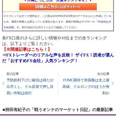
▼外為どっとコム「外貨ネクストネオ」▼
※スプレッドはすべて例外あり。この表は2026年8月3日時点のデータをもとに作成している
ため、最新の情報とは異なっている場合があります。最新の情報はザイFX！の
「FX会社おす
すめ比較」
や、各FX会社の公式サイトなどで確認してください
各FX口座のさらに詳しい情報や10位までの全ランキング
は、以下よりご覧ください。
【※関連記事はこちら！】
⇒
FXトレーダーのリアルな声を反映！ ザイFX！読者が選ん
だ「おすすめFX会社」人気ランキング！
前の記事
次の記事
予防的利下げに確信は得たが
FOMC期待で米国株は史上最
出尽くし、ドル反発で押し目
高値、ドルロングのほうが有
買い作戦は続行
利か
■持田有紀子の「戦うオンナのマーケット日記」の最新記事