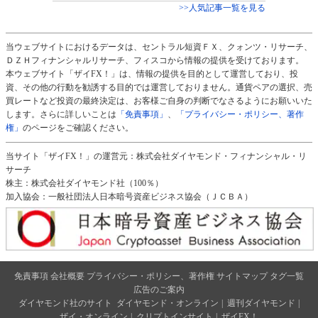
>>人気記事一覧を見る
当ウェブサイトにおけるデータは、セントラル短資ＦＸ、クォンツ・リサーチ、
ＤＺＨフィナンシャルリサーチ、フィスコから情報の提供を受けております。
本ウェブサイト「ザイFX！」は、情報の提供を目的として運営しており、投
資、その他の行動を勧誘する目的では運営しておりません。通貨ペアの選択、売
買レートなど投資の最終決定は、お客様ご自身の判断でなさるようにお願いいた
します。さらに詳しいことは
「免責事項」
、
「プライバシー・ポリシー、著作
権」
のページをご確認ください。
当サイト「ザイFX！」の運営元：株式会社ダイヤモンド・フィナンシャル・リ
サーチ
株主：株式会社ダイヤモンド社（100％）
加入協会：一般社団法人日本暗号資産ビジネス協会（ＪＣＢＡ）
免責事項
会社概要
プライバシー・ポリシー、著作権
サイトマップ
タグ一覧
広告のご案内
ダイヤモンド社のサイト
ダイヤモンド・オンライン
|
週刊ダイヤモンド
|
ザイ・オンライン
|
クリプトインサイト
|
ザイFX！