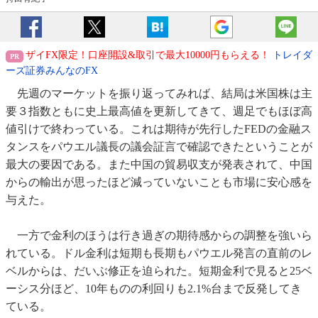
ザイFX限定！口座開設&取引で最大10000円もらえる！
トレイダ
ーズ証券みんなのFX
先週のマーケットを振り返ってみれば、結局は米国株は主
要３指数ともに史上最高値を更新してきて、週足でもほぼ高
値引けで終わっている。これは期待が先行したFEDの金融ス
タンスをパウエル議長の議会証言で確認できたということが
最大の要因である。また中国の貿易収支が発表されて、中国
からの輸出が思ったほど減っていないことも市場に安心感を
与えた。
一方で金利のほうは行き過ぎの期待感からの調整を強いら
れている。ドル金利は短期も長期もパウエル発言の直前のレ
ベルからは、だいぶ修正を迫られた。短期金利で見ると25ベ
ーシス分ほど、10年ものの利回りも2.1%台まで反発してき
ている。