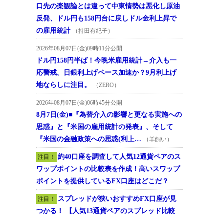
口先の楽観論とは違って中東情勢は悪化し原油
反発、ドル円も158円台に戻しドル金利上昇で
の雇用統計
（持田有紀子）
2026年08月07日(金)09時11分公開
ドル円158円半ば！今晩米雇用統計→介入も一
応警戒。日銀利上げペース加速か？9月利上げ
地ならしに注目。
（ZERO）
2026年08月07日(金)06時45分公開
8月7日(金)■『為替介入の影響と更なる実施への
思惑』と『米国の雇用統計の発表』、そして
『米国の金融政策への思惑(利上…
（羊飼い）
約40口座を調査して人気12通貨ペアのス
注目！
ワップポイントの比較表を作成！高いスワップ
ポイントを提供しているFX口座はどこだ？
スプレッドが狭いおすすめFX口座が見
注目！
つかる！ 【人気13通貨ペアのスプレッド比較