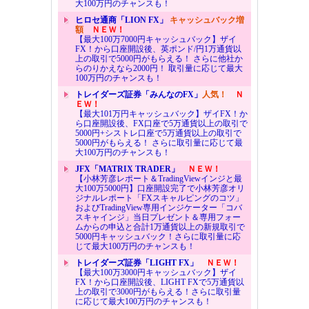
大100万円のチャンスも！
ヒロセ通商「LION FX」
キャッシュバック増
額
ＮＥＷ！
【最大100万7000円キャッシュバック】ザイ
FX！から口座開設後、英ポンド/円1万通貨以
上の取引で5000円がもらえる！ さらに他社か
らのりかえなら2000円！ 取引量に応じて最大
100万円のチャンスも！
トレイダーズ証券「みんなのFX」
人気！
Ｎ
ＥＷ！
【最大101万円キャッシュバック】ザイFX！か
ら口座開設後、FX口座で5万通貨以上の取引で
5000円+シストレ口座で5万通貨以上の取引で
5000円がもらえる！ さらに取引量に応じて最
大100万円のチャンスも！
JFX「MATRIX TRADER」
ＮＥＷ！
【小林芳彦レポート＆TradingViewインジと最
大100万5000円】口座開設完了で小林芳彦オリ
ジナルレポート「FXスキャルピングのコツ」
およびTradingView専用インジケーター「コバ
スキャインジ」当日プレゼント＆専用フォー
ムからの申込と合計1万通貨以上の新規取引で
5000円キャッシュバック！さらに取引量に応
じて最大100万円のチャンスも！
トレイダーズ証券「LIGHT FX」
ＮＥＷ！
【最大100万3000円キャッシュバック】ザイ
FX！から口座開設後、LIGHT FXで5万通貨以
上の取引で3000円がもらえる！さらに取引量
に応じて最大100万円のチャンスも！