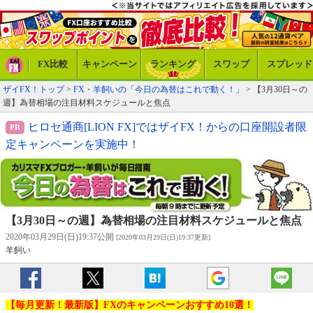
FX比較
キャンペーン
ランキング
スワップ
スプレッド
ザイFX！トップ
>
FX・羊飼いの「今日の為替はこれで動く！」
> 【3月30日～の
週】為替相場の注目材料スケジュールと焦点
ヒロセ通商[LION FX]ではザイFX！からの口座開設者限
定キャンペーンを実施中！
【3月30日～の週】為替相場の注目材料スケジュールと焦点
2020年03月29日(日)19:37公開
[2020年03月29日(日)19:37更新]
羊飼い
【毎月更新！最新版】FXのキャンペーンおすすめ10選！