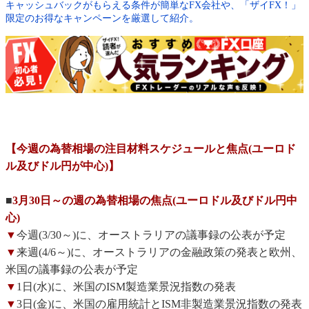
キャッシュバックがもらえる条件が簡単なFX会社や、「ザイFX！」
限定のお得なキャンペーンを厳選して紹介。
【今週の為替相場の注目材料スケジュールと焦点(ユーロド
ル及びドル円が中心)】
■
3月30日～の週の為替相場の焦点(ユーロドル及びドル円中
心)
▼
今週(3/30～)に、オーストラリアの議事録の公表が予定
▼
来週(4/6～)に、オーストラリアの金融政策の発表と欧州、
米国の議事録の公表が予定
▼
1日(水)に、米国のISM製造業景況指数の発表
▼
3日(金)に、米国の雇用統計とISM非製造業景況指数の発表