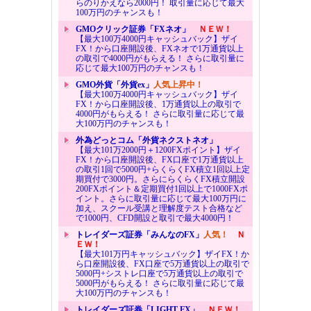
らのりかえなら2000円！ 取引量に応じて最大
100万円のチャンスも！
GMOクリック証券「FXネオ」
ＮＥＷ！
【最大100万4000円キャッシュバック】ザイ
FX！から口座開設後、FXネオで1万通貨以上
の取引で4000円がもらえる！ さらに取引量に
応じて最大100万円のチャンスも！
GMO外貨「外貨ex」
人気上昇中！
【最大100万4000円キャッシュバック】ザイ
FX！から口座開設後、1万通貨以上の取引で
4000円がもらえる！ さらに取引量に応じて最
大100万円のチャンスも！
外為どっとコム「外貨ネクストネオ」
【最大101万2000円＋1200FXポイント】ザイ
FX！から口座開設後、FX口座で1万通貨以上
の取引1回で5000円+らくらくFX積立1回以上定
期買付で3000円。さらにらくらくFX積立開設
200FXポイント＆定期買付1回以上で1000FXポ
イント。さらに取引量に応じて最大100万円に
加え、スクール受講と理解度テスト合格など
で1000円、CFD開設と取引で最大4000円！
トレイダーズ証券「みんなのFX」
人気！
Ｎ
ＥＷ！
【最大101万円キャッシュバック】ザイFX！か
ら口座開設後、FX口座で5万通貨以上の取引で
5000円+シストレ口座で5万通貨以上の取引で
5000円がもらえる！ さらに取引量に応じて最
大100万円のチャンスも！
トレイダーズ証券「LIGHT FX」
ＮＥＷ！