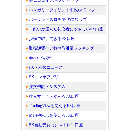
チェココルナ/円のスワップ
ハンガリーフォリント/円のスワップ
ポーランドズロチ/円のスワップ
羊飼いが選んだ初心者にやさしいFX口座
少額で取引できるFX口座
取扱通貨ペア数や取引量ランキング
会社の信頼性
FX・為替ニュース
FXスマホアプリ
注文機能・システム
積立サービスがあるFX口座
TradingViewを使えるFX口座
MT4やMT5を使えるFX口座
FX自動売買（シストレ）口座