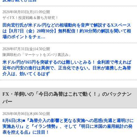
2026年08月03日(月)11:09公開
ザイFX！投資戦略＆勝ち方研究！
田向宏行氏が米ドル/円などの相場動向を音声で解説するXスペース
は【8月7日（金）20時30分】無料配信！約30分間の解説を聞いて相
場のポイントをチェ…
2026年07月31日(金)14:50公開
陳満咲杜の「マーケットをズバリ裏読み」
米ドル/円が165円を突破するのは難しいとみる！ 金利差で考えれば
近年の円安の進行は異例で、正当化できない。日米が連携した為替
介入は、効いてくるはず
FX・羊飼いの「今日の為替はこれで動く！」のバックナン
バー
2026年08月06日(木)06:50公開
8月6日(木)■『為替介入の影響と更なる実施への思惑(先週と週明けに
実施あり)』と『イラン情勢』、そして『明日に米国の雇用統計の発
表を控える点』に注目！