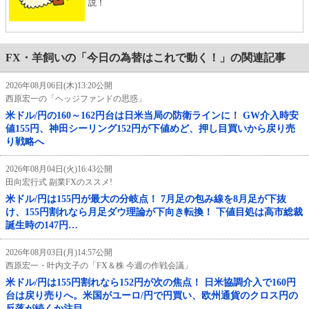
説！
FX・羊飼いの「今日の為替はこれで動く！」の関連記事
2026年08月06日(木)13:20公開
西原宏一の「ヘッジファンドの思惑」
米ドル/円の160～162円台は日米当局の防衛ラインに！ GW介入時安
値155円、神田シーリング152円が下値めど、押し目買いから戻り売
り戦略へ
2026年08月04日(火)16:43公開
田向宏行式 副業FXのススメ!
米ドル/円は155円が最大の分岐点！ 7月足の包み線を8月足が下抜
け、155円割れなら月足ダウ理論が下向き転換！ 下値目処は高市総裁
誕生時の147円…
2026年08月03日(月)14:57公開
西原宏一・叶内文子の「FX＆株 今週の作戦会議」
米ドル/円は155円割れなら152円が次の焦点！ 日米協調介入で160円
台は戻り売りへ。米国がユーロ/円で円買い、欧州通貨のクロス円の
反落が続くか注目