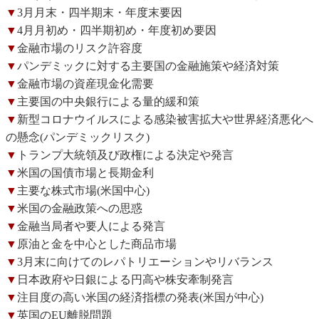
▼
3月月末・四半期末・年度末要因
▼
4月月初め・四半期初め・年度初め要因
▼
金融市場のリスク許容度
▼
パンデミックに対する主要国の金融施策や経済対策
▼
金融市場の資産現金化需要
▼
主要国の中央銀行による量的緩和策
▼
新型コロナウイルスによる感染被害拡大や世界経済悪化へ
の懸念(パンデミックリスク)
▼
トランプ大統領及び政権による決定や発言
▼
米国の国債市場と長期金利
▼
主要な株式市場(米国中心)
▼
米国の金融政策への思惑
▼
金融当局者や要人による発言
▼
原油と金を中心とした商品市場
▼
3月末に向けてのレパトリエーションやリバランス
▼
日本政府や日銀による円高や株安牽制発言
▼
注目度の高い米国の経済指標の発表(米国が中心)
▼
英国のEU離脱問題