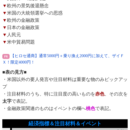
▼
欧州の景気後退懸念
▼
米国の大統領選挙への思惑
▼
欧州の金融政策
▼
日本の金融政策
▼
人民元
▼
米中貿易問題
【ヒロセ通商】通常5000円＋乗り換え2000円に加えて、ザイＦ
Ｘ！限定4000円！
■表の見方■
・米国以外の要人発言や注目材料は重要な物のみピックアッ
プ
・注目材料のうち、特に注目度の高いものを
赤色
、その次を
太字
で表記。
・金融政策関連のものはイベントの欄へ
桃色
で表記。
経済指標＆注目材料＆イベント