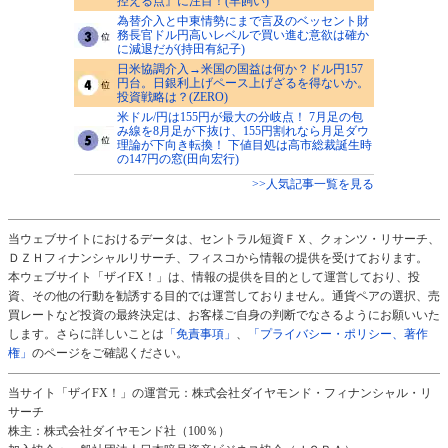
控える点』に注目！(羊飼い)
為替介入と中東情勢にまで言及のベッセント財
務長官ドル円高いレベルで買い進む意欲は確か
に減退だが(持田有紀子)
日米協調介入→米国の国益は何か？ドル円157
円台。日銀利上げペース上げざるを得ないか。
投資戦略は？(ZERO)
米ドル/円は155円が最大の分岐点！ 7月足の包
み線を8月足が下抜け、155円割れなら月足ダウ
理論が下向き転換！ 下値目処は高市総裁誕生時
の147円の窓(田向宏行)
>>人気記事一覧を見る
当ウェブサイトにおけるデータは、セントラル短資ＦＸ、クォンツ・リサーチ、
ＤＺＨフィナンシャルリサーチ、フィスコから情報の提供を受けております。
本ウェブサイト「ザイFX！」は、情報の提供を目的として運営しており、投
資、その他の行動を勧誘する目的では運営しておりません。通貨ペアの選択、売
買レートなど投資の最終決定は、お客様ご自身の判断でなさるようにお願いいた
します。さらに詳しいことは
「免責事項」
、
「プライバシー・ポリシー、著作
権」
のページをご確認ください。
当サイト「ザイFX！」の運営元：株式会社ダイヤモンド・フィナンシャル・リ
サーチ
株主：株式会社ダイヤモンド社（100％）