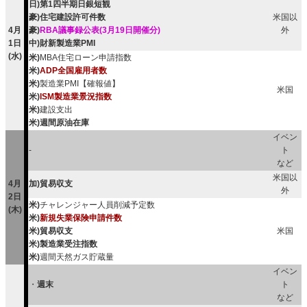
日)第1四半期日銀短観
豪)住宅建設許可件数
米国以
4月
豪)
RBA議事録公表(3月19日開催分)
外
1日
中)財新製造業PMI
(水)
米)
MBA住宅ローン申請指数
米)
ADP全国雇用者数
米)
製造業PMI【確報値】
米国
米)
ISM製造業景況指数
米)
建設支出
米)週間原油在庫
イベン
-
ト
など
米国以
4月
加)貿易収支
外
2日
米)
チャレンジャー人員削減予定数
(木)
米)
新規失業保険申請件数
米)貿易収支
米国
米)製造業受注指数
米)
週間天然ガス貯蔵量
イベン
・
週末
ト
など