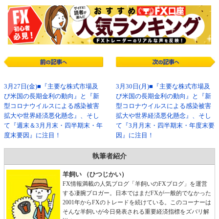
3月27日(金)■『主要な株式市場及
3月30日(月)■『主要な株式市場及
び米国の長期金利の動向』と『新
び米国の長期金利の動向』と『新
型コロナウイルスによる感染被害
型コロナウイルスによる感染被害
拡大や世界経済悪化懸念』、そし
拡大や世界経済悪化懸念』、そし
て『週末＆3月月末・四半期末・年
て『3月月末・四半期末・年度末要
度末要因』に注目！
因』に注目！
執筆者紹介
羊飼い （ひつじかい）
FX情報満載の人気ブログ「羊飼いのFXブログ」を運営
する凄腕ブロガー。日本ではまだFXが一般的でなかった
2001年からFXのトレードを続けている。このコーナーは
そんな羊飼いが今日発表される重要経済指標をズバリ解