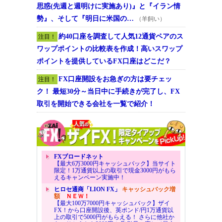
思惑(先週と週明けに実施あり)』と『イラン情
勢』、そして『明日に米国の…
（羊飼い）
約40口座を調査して人気12通貨ペアのス
注目！
ワップポイントの比較表を作成！高いスワップ
ポイントを提供しているFX口座はどこだ？
FX口座開設をお急ぎの方は要チェッ
注目！
ク！ 最短30分～当日中に手続きが完了し、FX
取引を開始できる会社を一覧で紹介！
FXブロードネット
【最大6万3000円キャッシュバック】当サイト
限定！1万通貨以上の取引で現金3000円がもら
えるキャンペーン実施中！
ヒロセ通商「LION FX」
キャッシュバック増
額
ＮＥＷ！
【最大100万7000円キャッシュバック】ザイ
FX！から口座開設後、英ポンド/円1万通貨以
上の取引で5000円がもらえる！ さらに他社か