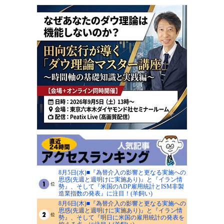
8月5日(水)■『為替介入の影響と更なる実施への
思惑(先週と週明けに実施あり)』と『イラン情
勢』、そして『米国のADP雇用統計とISM非製
造業指数の発表』に注目！(羊飼い)
8月6日(木)■『為替介入の影響と更なる実施への
思惑(先週と週明けに実施あり)』と『イラン情
勢』、そして『明日に米国の雇用統計の発表を