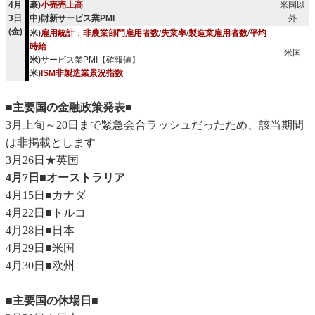
4月
豪)
小売売上高
米国以
3日
中)財新サービス業PMI
外
(金)
米)
雇用統計
：
非農業部門雇用者数
/
失業率
/
製造業雇用者数
/
平均
時給
米国
米)
サービス業PMI【確報値】
米)
ISM非製造業景況指数
■主要国の金融政策発表■
3月上旬～20日まで緊急会合ラッシュだったため、該当期間
は非掲載とします
3月26日★英国
4月7日■オーストラリア
4月15日■カナダ
4月22日■トルコ
4月28日■日本
4月29日■米国
4月30日■欧州
■主要国の休場日■