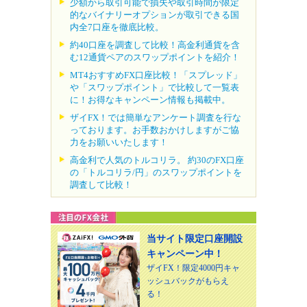
少額から取引可能で損失や取引時間が限定
的なバイナリーオプションが取引できる国
内全7口座を徹底比較。
約40口座を調査して比較！高金利通貨を含
む12通貨ペアのスワップポイントを紹介！
MT4おすすめFX口座比較！「スプレッド」
や「スワップポイント」で比較して一覧表
に！お得なキャンペーン情報も掲載中。
ザイFX！では簡単なアンケート調査を行な
っております。お手数おかけしますがご協
力をお願いいたします！
高金利で人気のトルコリラ。 約30のFX口座
の「トルコリラ/円」のスワップポイントを
調査して比較！
当サイト限定口座開設
キャンペーン中！
ザイFX！限定4000円キャ
ッシュバックがもらえ
る！