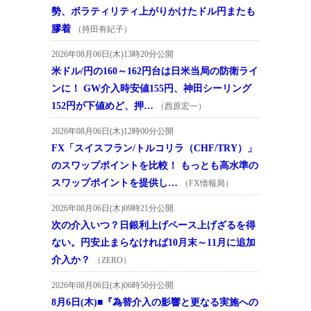
勢、ボラティリティ上がりかけたドル円またも
膠着
（持田有紀子）
2026年08月06日(木)13時20分公開
米ドル/円の160～162円台は日米当局の防衛ライ
ンに！ GW介入時安値155円、神田シーリング
152円が下値めど、押…
（西原宏一）
2026年08月06日(木)12時00分公開
FX「スイスフラン/トルコリラ（CHF/TRY）」
のスワップポイントを比較！ もっとも高水準の
スワップポイントを提供し…
（FX情報局）
2026年08月06日(木)09時21分公開
次の介入いつ？日銀利上げペース上げざるを得
ない。円安止まらなければ10月末～11月に追加
介入か？
（ZERO）
2026年08月06日(木)06時50分公開
8月6日(木)■『為替介入の影響と更なる実施への