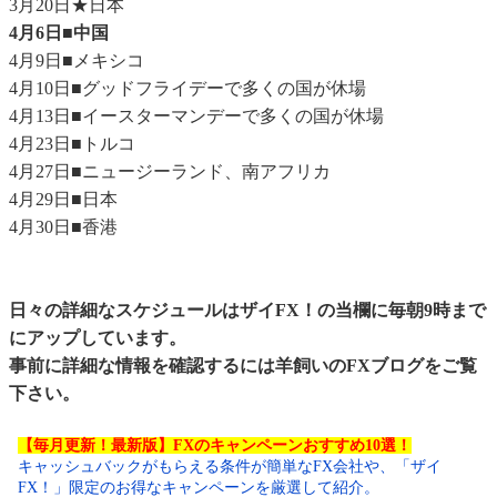
3月20日★日本
4月6日■中国
4月9日■メキシコ
4月10日■グッドフライデーで多くの国が休場
4月13日■イースターマンデーで多くの国が休場
4月23日■トルコ
4月27日■ニュージーランド、南アフリカ
4月29日■日本
4月30日■香港
日々の詳細なスケジュールはザイFX！の当欄に毎朝9時まで
にアップしています。
事前に詳細な情報を確認するには
羊飼いのFXブログ
をご覧
下さい。
【毎月更新！最新版】FXのキャンペーンおすすめ10選！
キャッシュバックがもらえる条件が簡単なFX会社や、「ザイ
FX！」限定のお得なキャンペーンを厳選して紹介。