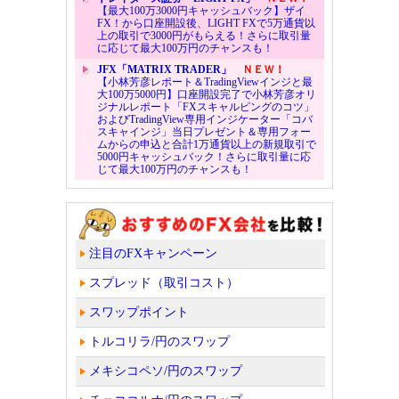
【最大100万3000円キャッシュバック】ザイ
FX！から口座開設後、LIGHT FXで5万通貨以
上の取引で3000円がもらえる！さらに取引量
に応じて最大100万円のチャンスも！
JFX「MATRIX TRADER」
ＮＥＷ！
【小林芳彦レポート＆TradingViewインジと最
大100万5000円】口座開設完了で小林芳彦オリ
ジナルレポート「FXスキャルピングのコツ」
およびTradingView専用インジケーター「コバ
スキャインジ」当日プレゼント＆専用フォー
ムからの申込と合計1万通貨以上の新規取引で
5000円キャッシュバック！さらに取引量に応
じて最大100万円のチャンスも！
注目のFXキャンペーン
スプレッド（取引コスト）
スワップポイント
トルコリラ/円のスワップ
メキシコペソ/円のスワップ