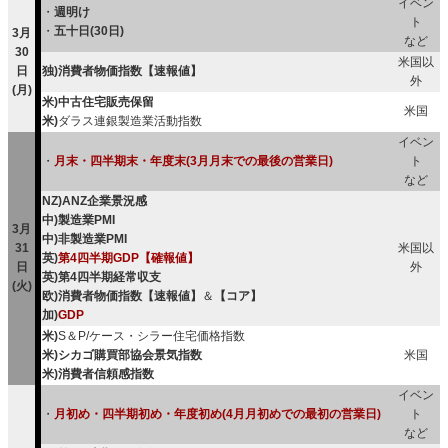
イベン
・
週明け
ト
・
五十日(30日)
3月
など
30
米国以
日
独)消費者物価指数【速報値】
外
(月)
米)中古住宅販売保留
米国
米)
ダラス連銀製造業活動指数
イベン
・
月末・四半期末・年度末(3月月末での最後の営業日)
ト
など
NZ)ANZ企業景況感
中)製造業PMI
3月
中)非製造業PMI
31
米国以
英)
第4四半期GDP【確報値】
日
外
英)第4四半期経常収支
(火)
欧)消費者物価指数【速報値】
＆
【コア】
加)
GDP
米)
S＆P/ケース・シラー住宅価格指数
米)シカゴ購買部協会景気指数
米国
米)消費者信頼感指数
イベン
・
月初め・四半期初め・年度初め(4月月初めでの最初の営業日)
ト
など