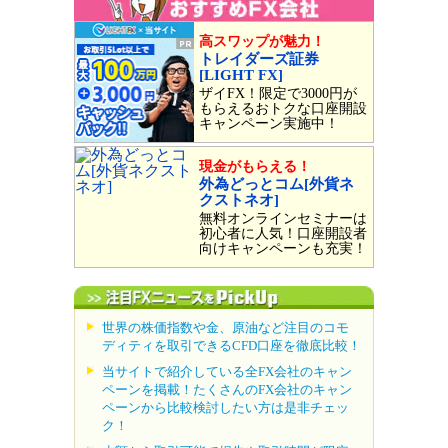
高スワップが魅力！
トレイダーズ証券
[LIGHT FX]
ザイFX！限定で3000円が
もらえるおトクな口座開設
キャンペーン実施中！
現金がもらえる！
外為どっとコム[外貨ネ
クストネオ]
無料オンラインセミナーは
初心者に人気！口座開設者
向けキャンペーンも充実！
世界の株価指数や金、原油など注目のコモ
ディティを取引できるCFD口座を徹底比較！
当サイトで紹介している全FX会社のキャン
ペーンを掲載！たくさんのFX会社のキャン
ペーンから比較検討したい方は是非チェッ
ク！