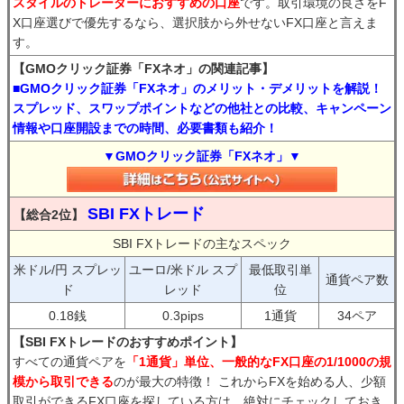
スタイルのトレーダーにおすすめの口座
です。取引環境の良さをF
X口座選びで優先するなら、選択肢から外せないFX口座と言えま
す。
【GMOクリック証券「FXネオ」の関連記事】
■GMOクリック証券「FXネオ」のメリット・デメリットを解説！
スプレッド、スワップポイントなどの他社との比較、キャンペーン
情報や口座開設までの時間、必要書類も紹介！
▼GMOクリック証券「FXネオ」▼
SBI FXトレード
【総合2位】
SBI FXトレードの主なスペック
米ドル/円 スプレッ
ユーロ/米ドル スプ
最低取引単
通貨ペア数
ド
レッド
位
0.18銭
0.3pips
1通貨
34ペア
【SBI FXトレードのおすすめポイント】
すべての通貨ペアを
「1通貨」単位、一般的なFX口座の1/1000の規
模から取引できる
のが最大の特徴！ これからFXを始める人、少額
取引ができるFX口座を探している方は、絶対にチェックしておき