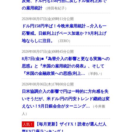
反発、ドル円も158円台に戻しドル金利上昇で
の雇用統計
（持田有紀子）
2026年08月07日(金)09時11分公開
ドル円158円半ば！今晩米雇用統計→介入も一
応警戒。日銀利上げペース加速か？9月利上げ
地ならしに注目。
（ZERO）
2026年08月07日(金)06時45分公開
8月7日(金)■『為替介入の影響と更なる実施への
思惑』と『米国の雇用統計の発表』、そして
『米国の金融政策への思惑(利上…
（羊飼い）
2026年08月06日(木)17時00分公開
日米協調介入の影響で円は一時的に方向感を失
いそうだが、米ドル/円の円安トレンド継続は変
えない！9月日銀会合がターニング…
（今井雅
人）
【毎月更新】ザイFX！読者が選んだ人
人気！
気FX口座ランキング！