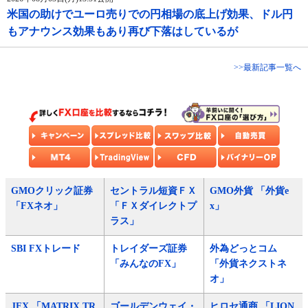
米国の助けでユーロ売りでの円相場の底上げ効果、ドル円
もアナウンス効果もあり再び下落はしているが
>>最新記事一覧へ
GMOクリック証券
セントラル短資ＦＸ
GMO外貨 「外貨e
「FXネオ」
「ＦＸダイレクトプ
x」
ラス」
SBI FXトレード
トレイダーズ証券
外為どっとコム
「みんなのFX」
「外貨ネクストネ
オ」
JFX 「MATRIX TR
ゴールデンウェイ・
ヒロセ通商 「LION