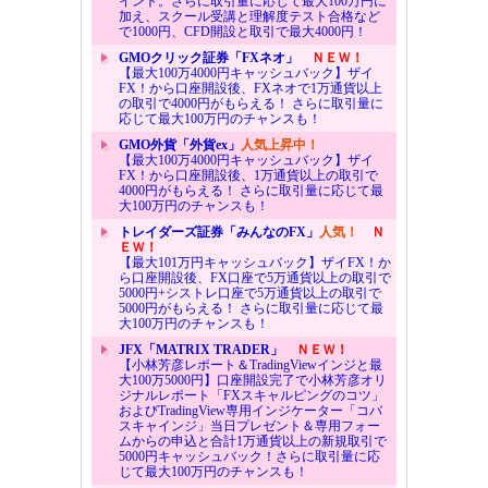
イント。さらに取引量に応じて最大100万円に
加え、スクール受講と理解度テスト合格など
で1000円、CFD開設と取引で最大4000円！
GMOクリック証券「FXネオ」
ＮＥＷ！
【最大100万4000円キャッシュバック】ザイ
FX！から口座開設後、FXネオで1万通貨以上
の取引で4000円がもらえる！ さらに取引量に
応じて最大100万円のチャンスも！
GMO外貨「外貨ex」
人気上昇中！
【最大100万4000円キャッシュバック】ザイ
FX！から口座開設後、1万通貨以上の取引で
4000円がもらえる！ さらに取引量に応じて最
大100万円のチャンスも！
トレイダーズ証券「みんなのFX」
人気！
Ｎ
ＥＷ！
【最大101万円キャッシュバック】ザイFX！か
ら口座開設後、FX口座で5万通貨以上の取引で
5000円+シストレ口座で5万通貨以上の取引で
5000円がもらえる！ さらに取引量に応じて最
大100万円のチャンスも！
JFX「MATRIX TRADER」
ＮＥＷ！
【小林芳彦レポート＆TradingViewインジと最
大100万5000円】口座開設完了で小林芳彦オリ
ジナルレポート「FXスキャルピングのコツ」
およびTradingView専用インジケーター「コバ
スキャインジ」当日プレゼント＆専用フォー
ムからの申込と合計1万通貨以上の新規取引で
5000円キャッシュバック！さらに取引量に応
じて最大100万円のチャンスも！