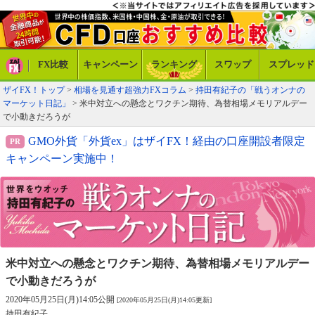
FX比較
キャンペーン
ランキング
スワップ
スプレッド
ザイFX！トップ
>
相場を見通す超強力FXコラム
>
持田有紀子の「戦うオンナの
マーケット日記」
> 米中対立への懸念とワクチン期待、為替相場メモリアルデー
で小動きだろうが
GMO外貨「外貨ex」はザイFX！経由の口座開設者限定
キャンペーン実施中！
米中対立への懸念とワクチン期待、
為替相場メモリアルデー
で小動きだろうが
2020年05月25日(月)14:05公開
[2020年05月25日(月)14:05更新]
持田有紀子