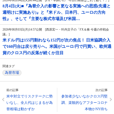
2026年08月04日(火)06:44公開 [FX・羊飼いの「今日の為替はこれで動く！」]
8月4日(火)■『為替介入の影響と更なる実施への思惑(先週と
週明けに実施あり)』と『米ドル、日本円、ユーロの方向
性』、そして『主要な株式市場及び米国…
2026年08月03日(月)14:57公開 [西原宏一・叶内文子の「FX＆株 今週の作戦会
議」]
米ドル/円は155円割れなら152円が次の焦点！ 日米協調介入
で160円台は戻り売りへ。米国がユーロ/円で円買い、欧州通
貨のクロス円の反落が続くか注目
関連タグ
為替市場
前の記事
次の記事
米中対立でリスクテークに勢
参加者少ないなかクロス円堅
いなし、全人代はじまるが為
調、楽観的なアフターコロナ
替相場は動かずか
本物かNY待ち