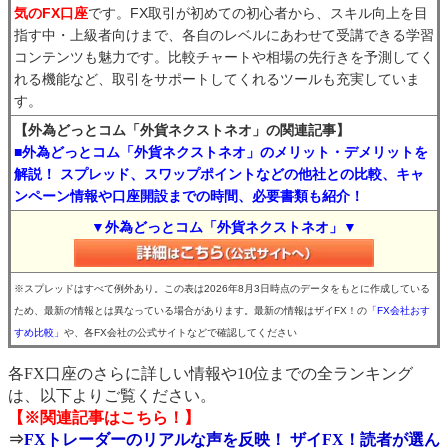
気のFX口座
です。FX取引が初めての初心者から、スキル向上を目
指す中・上級者向けまで、各自のレベルにあわせて受講できる学習
コンテンツも魅力です。比較チャートや相場の先行きを予測してく
れる機能など、取引をサポートしてくれるツールも充実していま
す。
【外為どっとコム「外貨ネクストネオ」の関連記事】
■外為どっとコム「外貨ネクストネオ」のメリット・デメリットを
解説！ スプレッド、スワップポイントなどの他社との比較、キャ
ンペーン情報や口座開設までの時間、必要書類も紹介！
▼外為どっとコム「外貨ネクストネオ」▼
※スプレッドはすべて例外あり。この表は2026年8月3日時点のデータをもとに作成している
ため、最新の情報とは異なっている場合があります。最新の情報はザイFX！の
「FX会社おす
すめ比較」
や、各FX会社の公式サイトなどで確認してください
各FX口座のさらに詳しい情報や10位までの全ランキング
は、以下よりご覧ください。
【※関連記事はこちら！】
⇒
FXトレーダーのリアルな声を反映！ ザイFX！読者が選ん