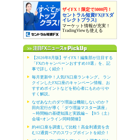
ザイFX！限定で3000円！
セントラル短資FX[FXダ
イレクトプラス]
マーケット情報が充実！
TradingViewも使える
【2026年8月版】ザイFX！編集部が注目する
「FXのキャンペーンおすすめ10選」を、記
事で詳しく紹介！
毎月更新中！人気FX口座ランキング。 ラン
クインしたFX口座のキャンペーン情報、お
すすめポイントなどを初心者にもわかりや
すく解説。
なぜあなたのダウ理論は機能しないのか？
田向宏行が導く「ダウ理論マスター講座」
～時間軸の基礎知識と実践編～ 【9/5（土）
会場+オンライン同時開催】
約40口座を調査して比較！高金利通貨を含
む12通貨ペアのスワップポイントを紹介！