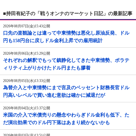
■持田有紀子の「戦うオンナのマーケット日記」の最新記事
2026年08月07日(金)15:43公開
口先の楽観論とは違って中東情勢は悪化し原油反発、ドル
円も158円台に戻しドル金利上昇での雇用統計
2026年08月06日(木)15:29公開
それぞれの解釈でもって鎮静化してきた中東情勢、ボラテ
ィリティ上がりかけたドル円またも膠着
2026年08月05日(水)13:33公開
為替介入と中東情勢にまで言及のベッセント財務長官ドル
円高いレベルで買い進む意欲は確かに減退だが
2026年08月04日(火)15:37公開
米国の介入で米債売りの懸念やわらぎドル金利も低下、た
だ演出効果でのドル円下落はあまり続かないかも
2026年08月03日(月)13:51公開