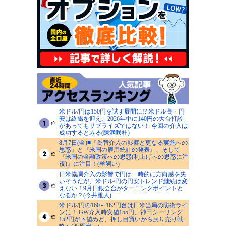
米ドル/円は150円を試す展開に!? 米ドル高・円
安は終焉を迎え、2026年中に140円の大台打診
があってもサプライズではない！ 今回の介入は
成功するとみる(陳満咲杜)
8月7日(金)■『為替介入の影響と更なる実施への
思惑』と『米国の雇用統計の発表』、そして
『米国の金融政策への思惑(利上げへの思惑に注
視)』に注目！(羊飼い)
日米協調介入の影響で円は一時的に方向感を失
いそうだが、米ドル/円の円安トレンド継続は変
えない！9月日銀会合がターニングポイントと
なるか？(今井雅人)
米ドル/円の160～162円台は日米当局の防衛ライ
ンに！ GW介入時安値155円、神田シーリング
152円が下値めど、押し目買いから戻り売り戦