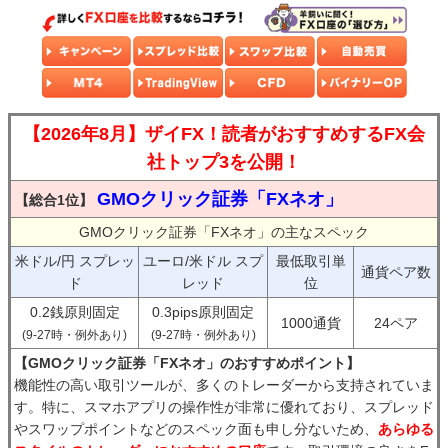
【2026年8月】ザイFX！読者がおすすめするFX会
社トップ3を公開！
GMOクリック証券「FXネオ」
【総合1位】
GMOクリック証券「FXネオ」の主なスペック
米ドル/円 スプレッ
ユーロ/米ドル スプ
最低取引単
通貨ペア数
ド
レッド
位
0.2銭原則固定
0.3pips原則固定
1000通貨
24ペア
(9-27時・例外あり)
(9-27時・例外あり)
【GMOクリック証券「FXネオ」のおすすめポイント】
機能性の高い取引ツールが、多くのトレーダーから支持されていま
す。特に、スマホアプリの操作性が非常に優れており、スプレッド
やスワップポイントなどのスペック面も申し分ないため、
あらゆる