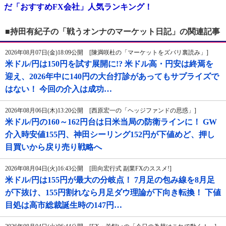
だ「おすすめFX会社」人気ランキング！
■持田有紀子の「戦うオンナのマーケット日記」の関連記事
2026年08月07日(金)18:09公開 [陳満咲杜の「マーケットをズバリ裏読み」]
米ドル/円は150円を試す展開に!? 米ドル高・円安は終焉を
迎え、2026年中に140円の大台打診があってもサプライズで
はない！ 今回の介入は成功…
2026年08月06日(木)13:20公開 [西原宏一の「ヘッジファンドの思惑」]
米ドル/円の160～162円台は日米当局の防衛ラインに！ GW
介入時安値155円、神田シーリング152円が下値めど、押し
目買いから戻り売り戦略へ
2026年08月04日(火)16:43公開 [田向宏行式 副業FXのススメ!]
米ドル/円は155円が最大の分岐点！ 7月足の包み線を8月足
が下抜け、155円割れなら月足ダウ理論が下向き転換！ 下値
目処は高市総裁誕生時の147円…