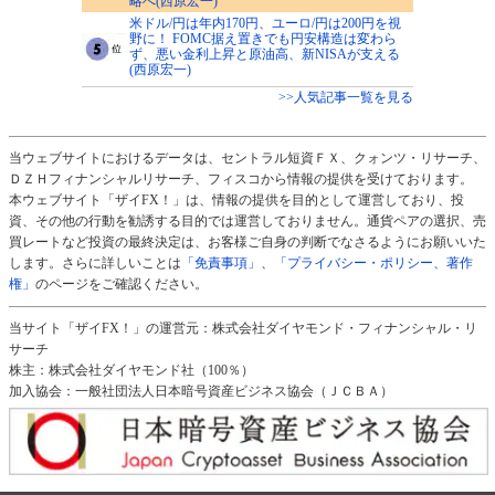
略へ(西原宏一)
米ドル/円は年内170円、ユーロ/円は200円を視
野に！ FOMC据え置きでも円安構造は変わら
ず、悪い金利上昇と原油高、新NISAが支える
(西原宏一)
>>人気記事一覧を見る
当ウェブサイトにおけるデータは、セントラル短資ＦＸ、クォンツ・リサーチ、
ＤＺＨフィナンシャルリサーチ、フィスコから情報の提供を受けております。
本ウェブサイト「ザイFX！」は、情報の提供を目的として運営しており、投
資、その他の行動を勧誘する目的では運営しておりません。通貨ペアの選択、売
買レートなど投資の最終決定は、お客様ご自身の判断でなさるようにお願いいた
します。さらに詳しいことは
「免責事項」
、
「プライバシー・ポリシー、著作
権」
のページをご確認ください。
当サイト「ザイFX！」の運営元：株式会社ダイヤモンド・フィナンシャル・リ
サーチ
株主：株式会社ダイヤモンド社（100％）
加入協会：一般社団法人日本暗号資産ビジネス協会（ＪＣＢＡ）