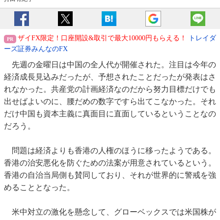
ザイFX限定！口座開設&取引で最大10000円もらえる！
トレイダ
ーズ証券みんなのFX
先週の金曜日は中国の全人代が開催された。注目は今年の
経済成長見込みだったが、予想されたことだったが発表はさ
れなかった。共産党の計画経済なのだから努力目標だけでも
出せばよいのに、腰だめの数字ですら出てこなかった。それ
だけ中国も資本主義に真面目に直面しているということなの
だろう。
問題は経済よりも香港の人権のほうに移ったようである。
香港の治安悪化を防ぐための法案が用意されているという。
香港の自治当局側も賛同しており、それが世界的に警戒を強
めることとなった。
米中対立の激化を懸念して、グローベックスでは米国株が