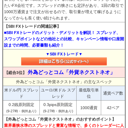
たいFX会社です。スプレッドの狭さにも定評があり、1回の取引で
1000万通貨まで注文が出せるので、取引量が増えて稼げるように
なってからも長く使い続けられます。
【SBI FXトレードの関連記事】
■SBI FXトレードのメリット・デメリットを解説！ スプレッド、
スワップポイントなどの他社との比較、キャンペーン情報や口座開
設までの時間、必要書類も紹介！
▼SBI FXトレード▼
外為どっとコム「外貨ネクストネオ」
【総合3位】
外為どっとコム「外貨ネクストネオ」の主なスペック
米ドル/円 スプレッ
ユーロ/米ドル スプ
最低取引単
通貨ペア数
ド
レッド
位
0.2銭原則固定
0.3pips原則固定
1000通貨
42ペア
(9-27時・例外あり)
(9-27時・例外あり)
【外為どっとコム「外貨ネクストネオ」のおすすめポイント】
業界最狭水準のスプレッドと豊富な情報で、多くのトレーダーに人