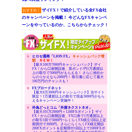
ザイFX！で紹介している全FX会社
おすすめ！
のキャンペーンを掲載！ 今どんなFXキャンペ
ーンをやっているのか、こちらからチェック！
ヒロセ通商「LION FX」
キャッシュバック増
額
ＮＥＷ！
【最大100万7000円キャッシュバック】ザイ
FX！から口座開設後、英ポンド/円1万通貨以
上の取引で5000円がもらえる！ さらに他社か
らのりかえなら2000円！ 取引量に応じて最大
100万円のチャンスも！
FXブロードネット
【最大6万3000円キャッシュバック】当サイト
限定！1万通貨以上の取引で現金3000円がもら
えるキャンペーン実施中！
外為どっとコム「外貨ネクストネオ」
【最大101万2000円＋1200FXポイント】ザイ
FX！から口座開設後、FX口座で1万通貨以上
の取引1回で5000円+らくらくFX積立1回以上定
期買付で3000円。さらにらくらくFX積立開設
200FXポイント＆定期買付1回以上で1000FXポ