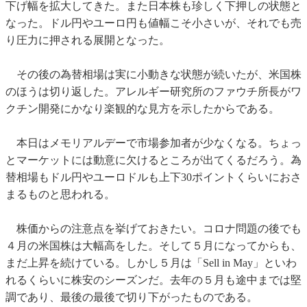
下げ幅を拡大してきた。また日本株も珍しく下押しの状態と
なった。ドル円やユーロ円も値幅こそ小さいが、それでも売
り圧力に押される展開となった。
その後の為替相場は実に小動きな状態が続いたが、米国株
のほうは切り返した。アレルギー研究所のファウチ所長がワ
クチン開発にかなり楽観的な見方を示したからである。
本日はメモリアルデーで市場参加者が少なくなる。ちょっ
とマーケットには動意に欠けるところが出てくるだろう。為
替相場もドル円やユーロドルも上下30ポイントくらいにおさ
まるものと思われる。
株価からの注意点を挙げておきたい。コロナ問題の後でも
４月の米国株は大幅高をした。そして５月になってからも、
まだ上昇を続けている。しかし５月は「Sell in May」といわ
れるくらいに株安のシーズンだ。去年の５月も途中までは堅
調であり、最後の最後で切り下がったものである。