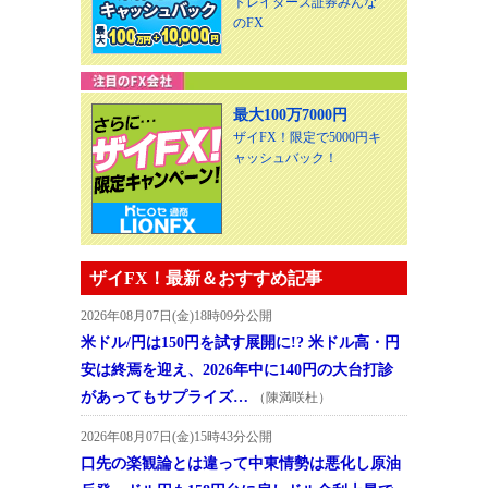
トレイダーズ証券みんな
のFX
最大100万7000円
ザイFX！限定で5000円キ
ャッシュバック！
ザイFX！最新＆おすすめ記事
2026年08月07日(金)18時09分公開
米ドル/円は150円を試す展開に!? 米ドル高・円
安は終焉を迎え、2026年中に140円の大台打診
があってもサプライズ…
（陳満咲杜）
2026年08月07日(金)15時43分公開
口先の楽観論とは違って中東情勢は悪化し原油