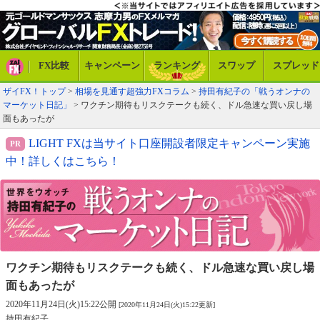
FX比較
キャンペーン
ランキング
スワップ
スプレッド
ザイFX！トップ
>
相場を見通す超強力FXコラム
>
持田有紀子の「戦うオンナの
マーケット日記」
> ワクチン期待もリスクテークも続く、ドル急速な買い戻し場
面もあったが
LIGHT FXは当サイト口座開設者限定キャンペーン実施
中！詳しくはこちら！
ワクチン期待もリスクテークも続く、
ドル急速な買い戻し場
面もあったが
2020年11月24日(火)15:22公開
[2020年11月24日(火)15:22更新]
持田有紀子