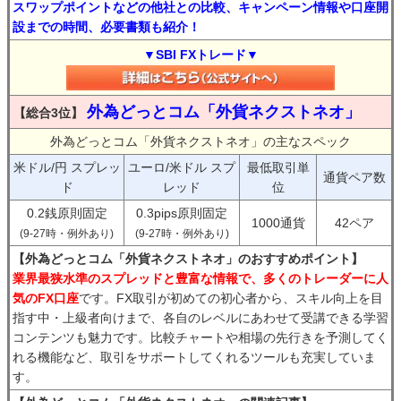
スワップポイントなどの他社との比較、キャンペーン情報や口座開
設までの時間、必要書類も紹介！
▼SBI FXトレード▼
外為どっとコム「外貨ネクストネオ」
【総合3位】
外為どっとコム「外貨ネクストネオ」の主なスペック
米ドル/円 スプレッ
ユーロ/米ドル スプ
最低取引単
通貨ペア数
ド
レッド
位
0.2銭原則固定
0.3pips原則固定
1000通貨
42ペア
(9-27時・例外あり)
(9-27時・例外あり)
【外為どっとコム「外貨ネクストネオ」のおすすめポイント】
業界最狭水準のスプレッドと豊富な情報で、多くのトレーダーに人
気のFX口座
です。FX取引が初めての初心者から、スキル向上を目
指す中・上級者向けまで、各自のレベルにあわせて受講できる学習
コンテンツも魅力です。比較チャートや相場の先行きを予測してく
れる機能など、取引をサポートしてくれるツールも充実していま
す。