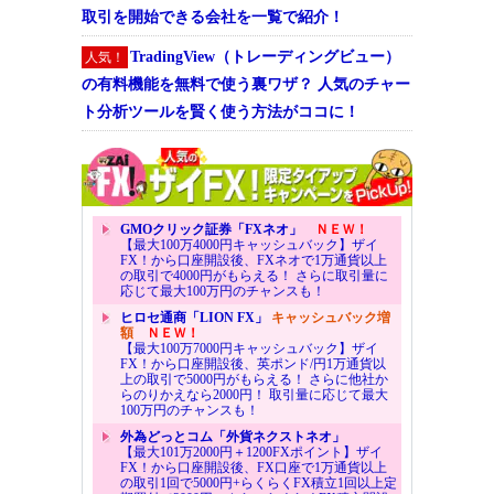
取引を開始できる会社を一覧で紹介！
TradingView（トレーディングビュー）
人気！
の有料機能を無料で使う裏ワザ？ 人気のチャー
ト分析ツールを賢く使う方法がココに！
GMOクリック証券「FXネオ」
ＮＥＷ！
【最大100万4000円キャッシュバック】ザイ
FX！から口座開設後、FXネオで1万通貨以上
の取引で4000円がもらえる！ さらに取引量に
応じて最大100万円のチャンスも！
ヒロセ通商「LION FX」
キャッシュバック増
額
ＮＥＷ！
【最大100万7000円キャッシュバック】ザイ
FX！から口座開設後、英ポンド/円1万通貨以
上の取引で5000円がもらえる！ さらに他社か
らのりかえなら2000円！ 取引量に応じて最大
100万円のチャンスも！
外為どっとコム「外貨ネクストネオ」
【最大101万2000円＋1200FXポイント】ザイ
FX！から口座開設後、FX口座で1万通貨以上
の取引1回で5000円+らくらくFX積立1回以上定