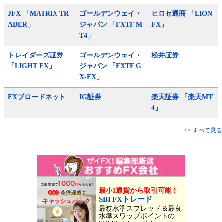
JFX 「MATRIX TR
ゴールデンウェイ・
ヒロセ通商 「LION
ADER」
ジャパン 「FXTF M
FX」
T4」
トレイダーズ証券
ゴールデンウェイ・
松井証券
「LIGHT FX」
ジャパン 「FXTF G
X-FX」
FXブロードネット
IG証券
楽天証券 「楽天MT
4」
>> すべて見る
最小1通貨から取引可能！
SBI FXトレード
最狭水準スプレッド＆最良
水準スワップポイントの