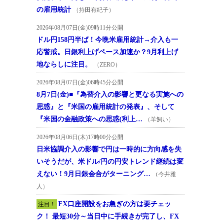
の雇用統計
（持田有紀子）
2026年08月07日(金)09時11分公開
ドル円158円半ば！今晩米雇用統計→介入も一
応警戒。日銀利上げペース加速か？9月利上げ
地ならしに注目。
（ZERO）
2026年08月07日(金)06時45分公開
8月7日(金)■『為替介入の影響と更なる実施への
思惑』と『米国の雇用統計の発表』、そして
『米国の金融政策への思惑(利上…
（羊飼い）
2026年08月06日(木)17時00分公開
日米協調介入の影響で円は一時的に方向感を失
いそうだが、米ドル/円の円安トレンド継続は変
えない！9月日銀会合がターニング…
（今井雅
人）
FX口座開設をお急ぎの方は要チェッ
注目！
ク！ 最短30分～当日中に手続きが完了し、FX