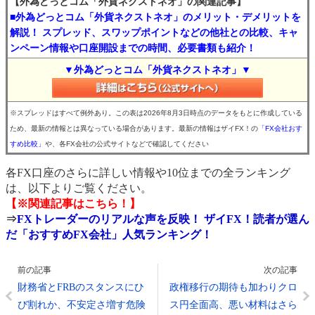
【外為どっとコム「外貨ネクストネオ」の関連記事】
■外為どっとコム「外貨ネクストネオ」のメリット・デメリットを
解説！ スプレッド、スワップポイントなどの他社との比較、キャ
ンペーン情報や口座開設までの時間、必要書類も紹介！
▼外為どっとコム「外貨ネクストネオ」▼
※スプレッドはすべて例外あり。この表は2026年8月3日時点のデータをもとに作成している
ため、最新の情報とは異なっている場合があります。最新の情報はザイFX！の
「FX会社おす
すめ比較」
や、各FX会社の公式サイトなどで確認してください
各FX口座のさらに詳しい情報や10位までの全ランキング
は、以下よりご覧ください。
【※関連記事はこちら！】
⇒
FXトレーダーのリアルな声を反映！ ザイFX！読者が選ん
だ「おすすめFX会社」人気ランキング！
前の記事
次の記事
財務省とFRBのスタンスにひ
政権移行の期待も加わりクロ
び割れか、不安定さ増す危険
ス円全面高、悪い材料はさら