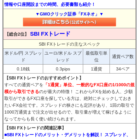
情報や口座開設までの時間、必要書類も紹介！
▼GMOクリック証券「FXネオ」▼
SBI FXトレード
【総合2位】
SBI FXトレードの主なスペック
米ドル/円 スプレッ
ユーロ/米ドル スプ
最低取引単
通貨ペア数
ド
レッド
位
0.18銭
0.3pips
1通貨
34ペア
【SBI FXトレードのおすすめポイント】
すべての通貨ペアを
「1通貨」単位、一般的なFX口座の1/1000の規
模から取引できる
のが最大の特徴！ これからFXを始める人、少額
取引ができるFX口座を探している方は、絶対にチェックしておき
たいFX会社です。スプレッドの狭さにも定評があり、1回の取引で
1000万通貨まで注文が出せるので、取引量が増えて稼げるように
なってからも長く使い続けられます。
【SBI FXトレードの関連記事】
■SBI FXトレードのメリット・デメリットを解説！ スプレッド、