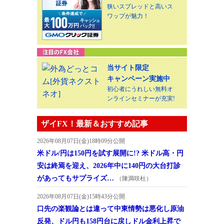
狭いスプレッドと高いス
ワップが魅力！
当サイト限定
キャンペーン実施中
初心者にうれしい無料オ
ンラインセミナーが充実!
ザイFX！最新＆おすすめ記事
2026年08月07日(金)18時09分公開
米ドル/円は150円を試す展開に!? 米ドル高・円
安は終焉を迎え、2026年中に140円の大台打診
があってもサプライズ…
（陳満咲杜）
2026年08月07日(金)15時43分公開
口先の楽観論とは違って中東情勢は悪化し原油
反発、ドル円も158円台に戻しドル金利上昇で