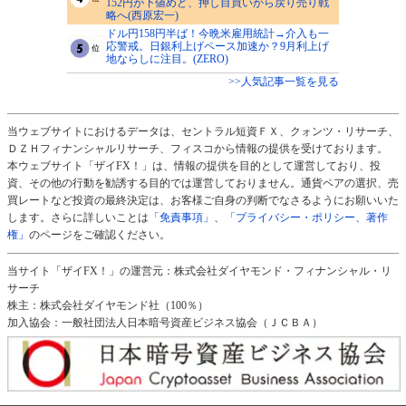
152円が下値めど、押し目買いから戻り売り戦
略へ(西原宏一)
ドル円158円半ば！今晩米雇用統計→介入も一
応警戒。日銀利上げペース加速か？9月利上げ
地ならしに注目。(ZERO)
>>人気記事一覧を見る
当ウェブサイトにおけるデータは、セントラル短資ＦＸ、クォンツ・リサーチ、
ＤＺＨフィナンシャルリサーチ、フィスコから情報の提供を受けております。
本ウェブサイト「ザイFX！」は、情報の提供を目的として運営しており、投
資、その他の行動を勧誘する目的では運営しておりません。通貨ペアの選択、売
買レートなど投資の最終決定は、お客様ご自身の判断でなさるようにお願いいた
します。さらに詳しいことは
「免責事項」
、
「プライバシー・ポリシー、著作
権」
のページをご確認ください。
当サイト「ザイFX！」の運営元：株式会社ダイヤモンド・フィナンシャル・リ
サーチ
株主：株式会社ダイヤモンド社（100％）
加入協会：一般社団法人日本暗号資産ビジネス協会（ＪＣＢＡ）