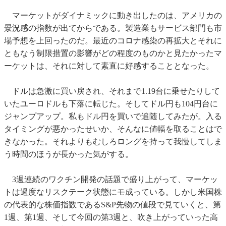
マーケットがダイナミックに動き出したのは、アメリカの
景況感の指数が出てからである。製造業もサービス部門も市
場予想を上回ったのだ。最近のコロナ感染の再拡大とそれに
ともなう制限措置の影響がどの程度のものかと見たかったマ
ーケットは、それに対して素直に好感することとなった。
ドルは急激に買い戻され、それまで1.19台に乗せたりして
いたユーロドルも下落に転じた。そしてドル円も104円台に
ジャンプアップ。私もドル円を買いで追随してみたが。入る
タイミングが悪かったせいか、そんなに値幅を取ることはで
きなかった。それよりもむしろロングを持って我慢してしま
う時間のほうが長かった気がする。
3週連続のワクチン開発の話題で盛り上がって、マーケッ
トは過度なリスクテーク状態にモ成っている。しかし米国株
の代表的な株価指数であるS&P先物の値段で見ていくと、第
1週、第1週、そして今回の第3週と、吹き上がっていった高