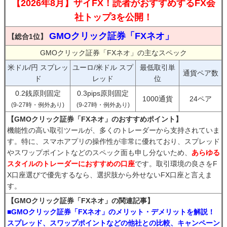
【2026年8月】ザイFX！読者がおすすめするFX会
社トップ3を公開！
GMOクリック証券「FXネオ」
【総合1位】
GMOクリック証券「FXネオ」の主なスペック
米ドル/円 スプレッ
ユーロ/米ドル スプ
最低取引単
通貨ペア数
ド
レッド
位
0.2銭原則固定
0.3pips原則固定
1000通貨
24ペア
(9-27時・例外あり)
(9-27時・例外あり)
【GMOクリック証券「FXネオ」のおすすめポイント】
機能性の高い取引ツールが、多くのトレーダーから支持されていま
す。特に、スマホアプリの操作性が非常に優れており、スプレッド
やスワップポイントなどのスペック面も申し分ないため、
あらゆる
スタイルのトレーダーにおすすめの口座
です。取引環境の良さをF
X口座選びで優先するなら、選択肢から外せないFX口座と言えま
す。
【GMOクリック証券「FXネオ」の関連記事】
■GMOクリック証券「FXネオ」のメリット・デメリットを解説！
スプレッド、スワップポイントなどの他社との比較、キャンペーン