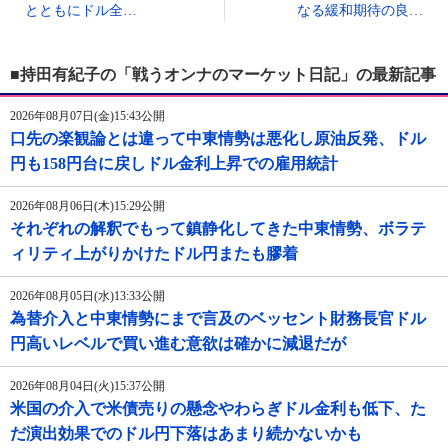
とともにドル全…
なる緩和期待の良…
■持田有紀子の「戦うオンナのマーケット日記」の最新記事
2026年08月07日(金)15:43公開
口先の楽観論とは違って中東情勢は悪化し原油反発、ドル
円も158円台に戻しドル金利上昇での雇用統計
2026年08月06日(木)15:29公開
それぞれの解釈でもって鎮静化してきた中東情勢、ボラテ
ィリティ上がりかけたドル円またも膠着
2026年08月05日(水)13:33公開
為替介入と中東情勢にまで言及のベッセント財務長官ドル
円高いレベルで買い進む意欲は確かに減退だが
2026年08月04日(火)15:37公開
米国の介入で米債売りの懸念やわらぎドル金利も低下、た
だ演出効果でのドル円下落はあまり続かないかも