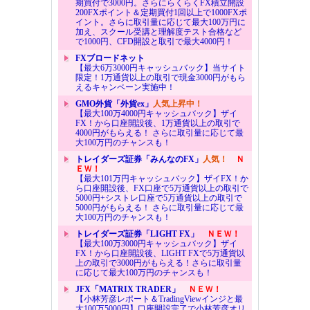
期買付で3000円。さらにらくらくFX積立開設
200FXポイント＆定期買付1回以上で1000FXポ
イント。さらに取引量に応じて最大100万円に
加え、スクール受講と理解度テスト合格など
で1000円、CFD開設と取引で最大4000円！
FXブロードネット
【最大6万3000円キャッシュバック】当サイト
限定！1万通貨以上の取引で現金3000円がもら
えるキャンペーン実施中！
GMO外貨「外貨ex」
人気上昇中！
【最大100万4000円キャッシュバック】ザイ
FX！から口座開設後、1万通貨以上の取引で
4000円がもらえる！ さらに取引量に応じて最
大100万円のチャンスも！
トレイダーズ証券「みんなのFX」
人気！
Ｎ
ＥＷ！
【最大101万円キャッシュバック】ザイFX！か
ら口座開設後、FX口座で5万通貨以上の取引で
5000円+シストレ口座で5万通貨以上の取引で
5000円がもらえる！ さらに取引量に応じて最
大100万円のチャンスも！
トレイダーズ証券「LIGHT FX」
ＮＥＷ！
【最大100万3000円キャッシュバック】ザイ
FX！から口座開設後、LIGHT FXで5万通貨以
上の取引で3000円がもらえる！さらに取引量
に応じて最大100万円のチャンスも！
JFX「MATRIX TRADER」
ＮＥＷ！
【小林芳彦レポート＆TradingViewインジと最
大100万5000円】口座開設完了で小林芳彦オリ