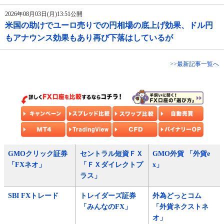
2026年08月03日(月)13:51公開
米国の助けでユーロ売りでの円相場の底上げ効果、ドル円
もアナウンス効果もあり再び下落はしているが
>>最新記事一覧へ
GMOクリック証券
セントラル短資ＦＸ
GMO外貨 「外貨e
「FXネオ」
「ＦＸダイレクトプ
x」
ラス」
SBI FXトレード
トレイダーズ証券
外為どっとコム
「みんなのFX」
「外貨ネクストネ
オ」