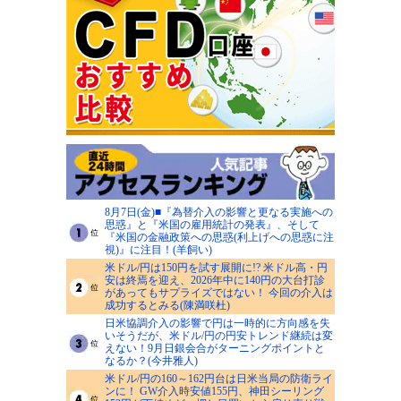
8月7日(金)■『為替介入の影響と更なる実施への
思惑』と『米国の雇用統計の発表』、そして
『米国の金融政策への思惑(利上げへの思惑に注
視)』に注目！(羊飼い)
米ドル/円は150円を試す展開に!? 米ドル高・円
安は終焉を迎え、2026年中に140円の大台打診
があってもサプライズではない！ 今回の介入は
成功するとみる(陳満咲杜)
日米協調介入の影響で円は一時的に方向感を失
いそうだが、米ドル/円の円安トレンド継続は変
えない！9月日銀会合がターニングポイントと
なるか？(今井雅人)
米ドル/円の160～162円台は日米当局の防衛ライ
ンに！ GW介入時安値155円、神田シーリング