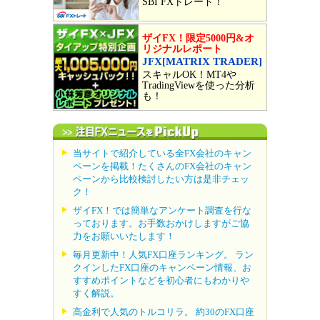
SBI FXトレード！
ザイFX！限定5000円&オ
リジナルレポート
JFX[MATRIX TRADER]
スキャルOK！MT4や
TradingViewを使った分析
も！
当サイトで紹介している全FX会社のキャン
ペーンを掲載！たくさんのFX会社のキャン
ペーンから比較検討したい方は是非チェッ
ク！
ザイFX！では簡単なアンケート調査を行な
っております。お手数おかけしますがご協
力をお願いいたします！
毎月更新中！人気FX口座ランキング。 ラン
クインしたFX口座のキャンペーン情報、お
すすめポイントなどを初心者にもわかりや
すく解説。
高金利で人気のトルコリラ。 約30のFX口座