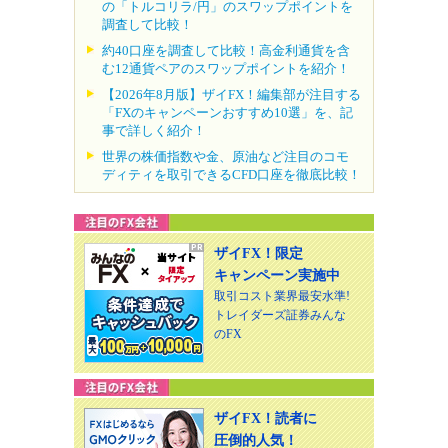
の「トルコリラ/円」のスワップポイントを
調査して比較！
約40口座を調査して比較！高金利通貨を含
む12通貨ペアのスワップポイントを紹介！
【2026年8月版】ザイFX！編集部が注目する
「FXのキャンペーンおすすめ10選」を、記
事で詳しく紹介！
世界の株価指数や金、原油など注目のコモ
ディティを取引できるCFD口座を徹底比較！
ザイFX！限定
キャンペーン実施中
取引コスト業界最安水準!
トレイダーズ証券みんな
のFX
ザイFX！読者に
圧倒的人気！