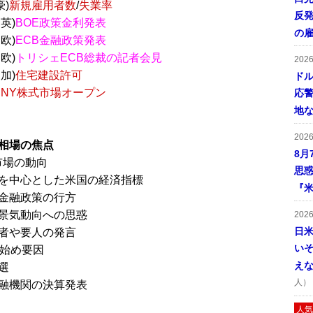
豪)
新規雇用者数
/
失業率
反発
英)
BOE政策金利発表
の
欧)
ECB金融政策発表
欧)
トリシェECB総裁の記者会見
202
加)
住宅建設許可
ドル
：
NY株式市場オープン
応
地
202
相場の焦点
8月
市場の動向
思
を中心とした米国の経済指標
『米
金融政策の行方
景気動向への思惑
202
日
者や要人の発言
い
月始め要因
え
選
人）
融機関の決算発表
人気