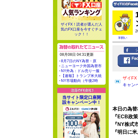
ザイFX！読者が選んだ人
気のFX口座を今すぐチェ
2
ック！！
羊飼い
08月08日 04:31更新
8月7日のNY為替・原
ニューヨーク外国為替市
NY外為：ドル売り一服
【速報】トランプ米大統
ザイF
NY市場動向（午後2時
キャン
当サイト限定口座開
設キャンペーン中！
本日の為替
『ECB政
『NY株式
『明日に米