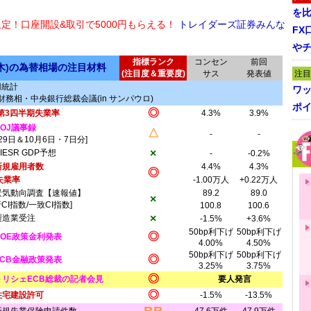
を
限定！口座開設&取引で5000円もらえる！
トレイダーズ証券みんな
FX
や
指標ランク
コンセン
前回
(木)の為替相場の注目材料
(注目度＆重要度)
サス
発表値
注目
用統計
ワ
財務相・中央銀行総裁会議(in サンパウロ)
ポイ
◎
第3四半期失業率
4.3%
3.9%
BOJ議事録
△
-
-
月29日＆10月6日・7日分]
×
IESR GDP予想
-
-0.2%
新規雇用者数
4.4%
4.3%
◎
失業率
-1.00万人
+0.22万人
景気動向調査【速報値】
89.2
89.0
×
行CI指数/一致CI指数]
100.8
100.6
×
製造業受注
-1.5%
+3.6%
50bp利下げ
50bp利下げ
◎
BOE政策金利発表
4.00%
4.50%
50bp利下げ
50bp利下げ
◎
ECB金融政策発表
3.25%
3.75%
◎
トリシェECB総裁の記者会見
要人発言
◎
住宅建設許可
-1.5%
-13.5%