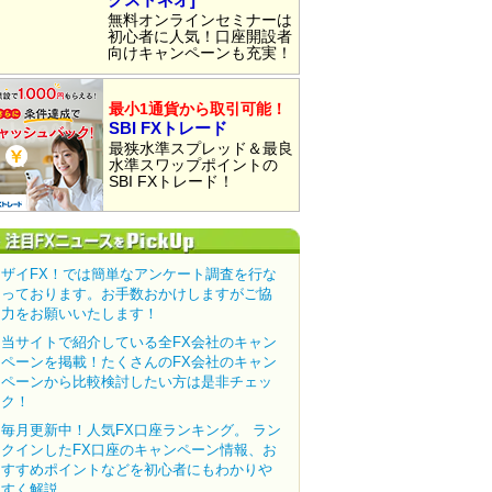
無料オンラインセミナーは
初心者に人気！口座開設者
向けキャンペーンも充実！
最小1通貨から取引可能！
SBI FXトレード
最狭水準スプレッド＆最良
水準スワップポイントの
SBI FXトレード！
ザイFX！では簡単なアンケート調査を行な
っております。お手数おかけしますがご協
力をお願いいたします！
当サイトで紹介している全FX会社のキャン
ペーンを掲載！たくさんのFX会社のキャン
ペーンから比較検討したい方は是非チェッ
ク！
毎月更新中！人気FX口座ランキング。 ラン
クインしたFX口座のキャンペーン情報、お
すすめポイントなどを初心者にもわかりや
すく解説。