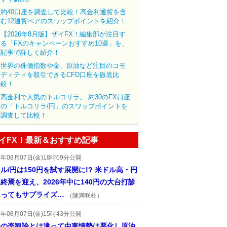
約40口座を調査して比較！高金利通貨を含
む12通貨ペアのスワップポイントを紹介！
【2026年8月版】ザイFX！編集部が注目す
る「FXのキャンペーンおすすめ10選」を、
記事で詳しく紹介！
世界の株価指数や金、原油など注目のコモ
ディティを取引できるCFD口座を徹底比
較！
高金利で人気のトルコリラ。 約30のFX口座
の「トルコリラ/円」のスワップポイントを
調査して比較！
イFX！最新＆おすすめ記事
6年08月07日(金)18時09分公開
ル/円は150円を試す展開に!? 米ドル高・円
終焉を迎え、2026年中に140円の大台打診
あってもサプライズ…
（陳満咲杜）
6年08月07日(金)15時43分公開
先の楽観論とは違って中東情勢は悪化し原油