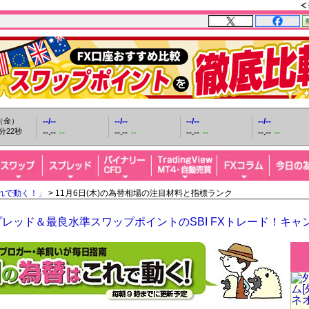
日（金）
--/--
--/--
--/--
--/--
分23秒
--.--
--
--.--
--
--.--
--
--.--
--
れで動く！」
> 11月6日(木)の為替相場の注目材料と指標ランク
レッド＆最良水準スワップポイントのSBI FXトレード！キャ