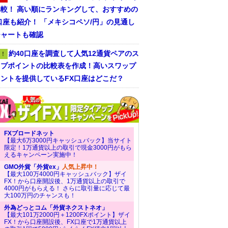
比較！ 高い順にランキングして、おすすめの
口座も紹介！ 「メキシコペソ/円」の見通し
チャートも確認
約40口座を調査して人気12通貨ペアのス
！
ップポイントの比較表を作成！高いスワップ
ントを提供しているFX口座はどこだ？
FXブロードネット
【最大6万3000円キャッシュバック】当サイト
限定！1万通貨以上の取引で現金3000円がもら
えるキャンペーン実施中！
GMO外貨「外貨ex」
人気上昇中！
【最大100万4000円キャッシュバック】ザイ
FX！から口座開設後、1万通貨以上の取引で
4000円がもらえる！ さらに取引量に応じて最
大100万円のチャンスも！
外為どっとコム「外貨ネクストネオ」
【最大101万2000円＋1200FXポイント】ザイ
FX！から口座開設後、FX口座で1万通貨以上