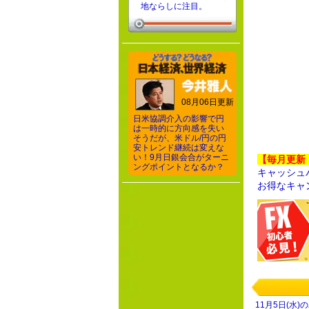
地ならしに注目。
08月06日更新
日米協調介入の影響で円
は一時的に方向感を失い
そうだが、米ドル/円の円
安トレンド継続は変えな
い！9月日銀会合がターニ
【毎月更新
ングポイントとなるか？
キャッシュ
お得なキャ
11月5日(水