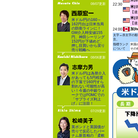
米)
08/07更新
22:30
米)
【速
米)
米ドル/円の160～
【速
162円台は日米当局
の防衛ラインに！
加)
24:00
GW介入時安値155
太字→赤太字の順
円、神田シーリング
言。
152円が下値めど、
指標ランク
米国
押し目買いから戻り
について
その
売り戦略へ
08/06更新
米ドル/円は為替介入
があっても5円程度
の下落で160円すら
割れない可能性が高
い！今週の中銀ウィ
ークではFOMCでの
「サプライズ利上
げ」に注目！
07/29更新
英ポンドと英国債が
売りで反応したバー
ナム新首相の「柔軟