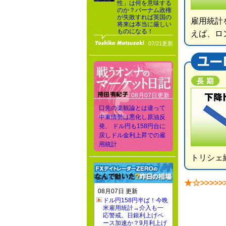
性」は何を意味する
のか？バーナム政権
が失敗すれば英国の
雇用統計
将来は本当に厳しい
ものになる！
えば、ロ
07/21更新
08月07日更新
口先の楽観論とは違って
中東情勢は悪化し原油反
発、 ドル円も158円台に
戻しドル金利上昇での雇
用統計
トリシェ
★☆>>>>>
08月07日 更新
ドル円158円半ば！今晩
米雇用統計→介入も一
応警戒。日銀利上げペ
ース加速か？9月利上げ