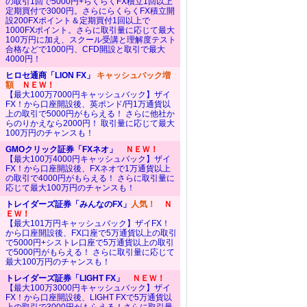
の取引1回で5000円+らくらくFX積立1回以上
定期買付で3000円。さらにらくらくFX積立開
設200FXポイント＆定期買付1回以上で
1000FXポイント。さらに取引量に応じて最大
100万円に加え、スクール受講と理解度テスト
合格などで1000円、CFD開設と取引で最大
4000円！
ヒロセ通商「LION FX」
キャッシュバック増
額
ＮＥＷ！
【最大100万7000円キャッシュバック】ザイ
FX！から口座開設後、英ポンド/円1万通貨以
上の取引で5000円がもらえる！ さらに他社か
らのりかえなら2000円！ 取引量に応じて最大
100万円のチャンスも！
GMOクリック証券「FXネオ」
ＮＥＷ！
【最大100万4000円キャッシュバック】ザイ
FX！から口座開設後、FXネオで1万通貨以上
の取引で4000円がもらえる！ さらに取引量に
応じて最大100万円のチャンスも！
トレイダーズ証券「みんなのFX」
人気！
Ｎ
ＥＷ！
【最大101万円キャッシュバック】ザイFX！
から口座開設後、FX口座で5万通貨以上の取引
で5000円+シストレ口座で5万通貨以上の取引
で5000円がもらえる！ さらに取引量に応じて
最大100万円のチャンスも！
トレイダーズ証券「LIGHT FX」
ＮＥＷ！
【最大100万3000円キャッシュバック】ザイ
FX！から口座開設後、LIGHT FXで5万通貨以