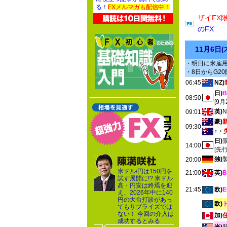
る！
FXメルマガも配信中！
ザイFX
のFX
11月6日
・明日に米雇
・8日からG20
06:45
NZ)
日)
08:50
[9
英)
N
09:01
豪)
09:30
↑・
日)
14:00
[先
独)
20:00
米ドル/円は150円を
21:00
英)
試す展開に!? 米ドル
高・円安は終焉を迎
21:45
欧)
え、2026年中に140
円の大台打診があっ
欧)
てもサプライズでは
ない！ 今回の介入は
加)
成功するとみる