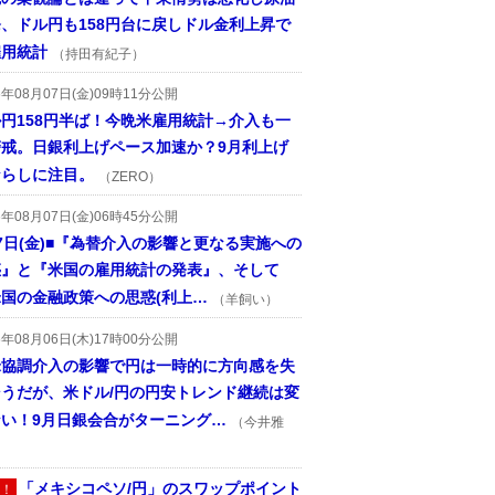
、ドル円も158円台に戻しドル金利上昇で
雇用統計
（持田有紀子）
6年08月07日(金)09時11分公開
円158円半ば！今晩米雇用統計→介入も一
警戒。日銀利上げペース加速か？9月利上げ
ならしに注目。
（ZERO）
6年08月07日(金)06時45分公開
7日(金)■『為替介入の影響と更なる実施への
惑』と『米国の雇用統計の発表』、そして
国の金融政策への思惑(利上…
（羊飼い）
6年08月06日(木)17時00分公開
米協調介入の影響で円は一時的に方向感を失
そうだが、米ドル/円の円安トレンド継続は変
ない！9月日銀会合がターニング…
（今井雅
「メキシコペソ/円」のスワップポイント
！