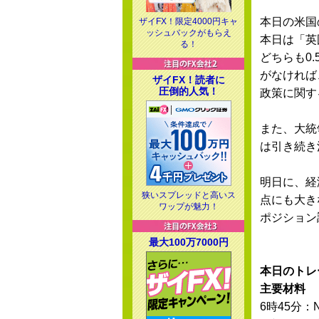
本日の米国
ザイFX！限定4000円キャ
ッシュバックがもらえ
本日は「英
る！
どちらも0
がなければ
ザイFX！読者に
圧倒的人気！
政策に関す
また、大統
は引き続き
明日に、経
狭いスプレッドと高いス
点にも大き
ワップが魅力！
ポジション
最大100万7000円
本日のトレ
主要材料
6時45分：N