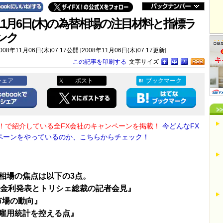
11月6日(木)の為替相場の注目材料と指標ラ
ンク
008年11月06日(木)07:17公開 [2008年11月06日(木)07:17更新]
この記事を印刷する
文字サイズ
シェア
ポスト
ブックマーク
X！で紹介している全FX会社のキャンペーンを掲載！
今どんなFX
ペーンをやっているのか、こちらからチェック！
相場の焦点は以下の3点。
策金利発表とトリシェ総裁の記者会見』
市場の動向』
雇用統計を控える点』