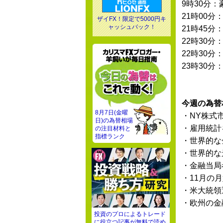
9時30分：
21時00分：
ザイFX！限定で5000円キ
ャッシュバック！
21時45分：
22時30分：
22時30分：
23時30分
今週の為替
8月7日(金曜
・NY株式
日)の為替相場
・雇用統計
の注目材料と
指標ランク
・世界的な
・世界的な
・金融当局
・11月の
・米大統領
・欧州の金
投資のプロによるトレード
に役立つ記事が無料で読め