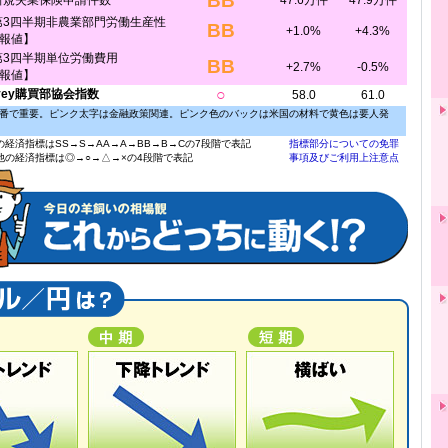
BB
新規失業保険申請件数
47.6万件
47.9万件
第3四半期非農業部門労働生産性
BB
+1.0%
+4.3%
報値】
第3四半期単位労働費用
BB
+2.7%
-0.5%
報値】
○
Ivey購買部協会指数
58.0
61.0
番で重要。ピンク太字は金融政策関連。ピンク色のバックは米国の材料で黄色は要人発
の経済指標はSS→S→AA→A→BB→B→Cの7段階で表記
指標部分についての免罪
他の経済指標は◎→○→△→×の4段階で表記
事項及びご利用上注意点