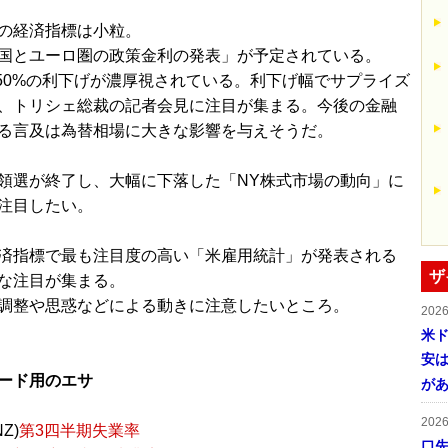
の経済指標は小粒。
国とユーロ圏の政策金利の発表」が予定されている。
.50%の利下げが濃厚視されている。利下げ幅でサプライズ
、トリシェ総裁の記者会見に注目が集まる。今後の金融
る言及は為替相場に大きな影響を与えそうだ。
領選が終了し、大幅に下落した「NY株式市場の動向」に
注目したい。
済指標で最も注目度の高い「米雇用統計」が発表される
ザ
な注目が集まる。
調整や思惑などによる動きに注意したいところ。
202
米ド
安は
ード用のエサ
が
202
Z)
第3四半期失業率
口