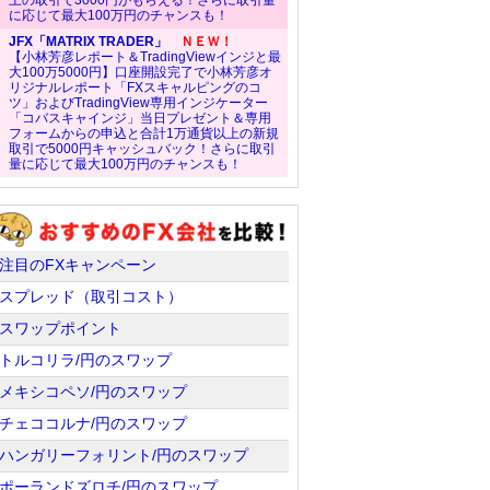
上の取引で3000円がもらえる！さらに取引量
に応じて最大100万円のチャンスも！
JFX「MATRIX TRADER」
ＮＥＷ！
【小林芳彦レポート＆TradingViewインジと最
大100万5000円】口座開設完了で小林芳彦オ
リジナルレポート「FXスキャルピングのコ
ツ」およびTradingView専用インジケーター
「コバスキャインジ」当日プレゼント＆専用
フォームからの申込と合計1万通貨以上の新規
取引で5000円キャッシュバック！さらに取引
量に応じて最大100万円のチャンスも！
注目のFXキャンペーン
スプレッド（取引コスト）
スワップポイント
トルコリラ/円のスワップ
メキシコペソ/円のスワップ
チェココルナ/円のスワップ
ハンガリーフォリント/円のスワップ
ポーランドズロチ/円のスワップ