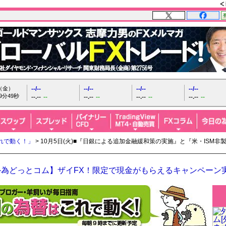
日（金）
--/--
--/--
--/--
--/--
9分51秒
--.--
--
--.--
--
--.--
--
--.--
--
れで動く！」
> 10月5日(火)■『日銀による追加金融緩和策の実施』と『米・ISM
外為どっとコム】ザイFX！限定で現金がもらえるキャンペーン