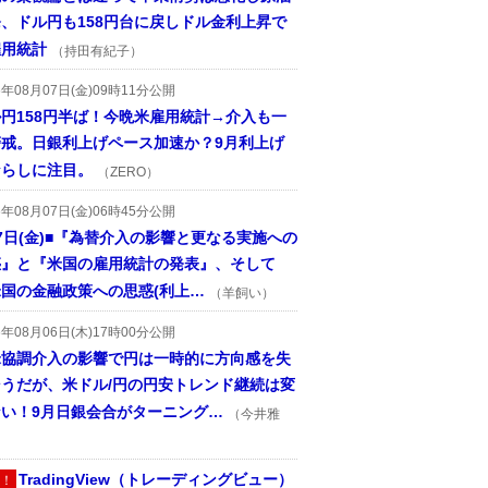
、ドル円も158円台に戻しドル金利上昇で
雇用統計
（持田有紀子）
6年08月07日(金)09時11分公開
円158円半ば！今晩米雇用統計→介入も一
警戒。日銀利上げペース加速か？9月利上げ
ならしに注目。
（ZERO）
6年08月07日(金)06時45分公開
7日(金)■『為替介入の影響と更なる実施への
惑』と『米国の雇用統計の発表』、そして
国の金融政策への思惑(利上…
（羊飼い）
6年08月06日(木)17時00分公開
米協調介入の影響で円は一時的に方向感を失
そうだが、米ドル/円の円安トレンド継続は変
ない！9月日銀会合がターニング…
（今井雅
TradingView（トレーディングビュー）
！