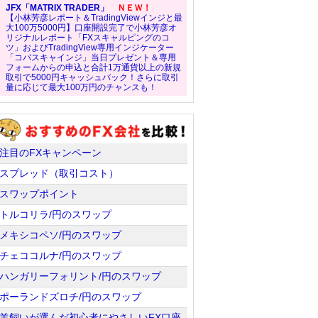
JFX「MATRIX TRADER」
ＮＥＷ！
【小林芳彦レポート＆TradingViewインジと最
大100万5000円】口座開設完了で小林芳彦オ
リジナルレポート「FXスキャルピングのコ
ツ」およびTradingView専用インジケーター
「コバスキャインジ」当日プレゼント＆専用
フォームからの申込と合計1万通貨以上の新規
取引で5000円キャッシュバック！さらに取引
量に応じて最大100万円のチャンスも！
注目のFXキャンペーン
スプレッド（取引コスト）
スワップポイント
トルコリラ/円のスワップ
メキシコペソ/円のスワップ
チェココルナ/円のスワップ
ハンガリーフォリント/円のスワップ
ポーランドズロチ/円のスワップ
羊飼いが選んだ初心者にやさしいFX口座