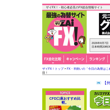
ザイFX！ - 初心者必見のFX総合情報サイト
2026年8月7
日本時間20時3
ザイFX！トップ
>
FX・羊飼いの「今日の為替はこ
目！
【
CFD口座おすすめ比
較。