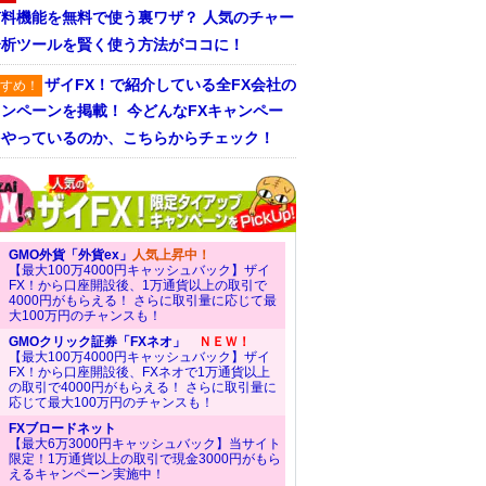
有料機能を無料で使う裏ワザ？ 人気のチャー
分析ツールを賢く使う方法がココに！
ザイFX！で紹介している全FX会社の
すめ！
ンペーンを掲載！ 今どんなFXキャンペー
をやっているのか、こちらからチェック！
GMO外貨「外貨ex」
人気上昇中！
【最大100万4000円キャッシュバック】ザイ
FX！から口座開設後、1万通貨以上の取引で
4000円がもらえる！ さらに取引量に応じて最
大100万円のチャンスも！
GMOクリック証券「FXネオ」
ＮＥＷ！
【最大100万4000円キャッシュバック】ザイ
FX！から口座開設後、FXネオで1万通貨以上
の取引で4000円がもらえる！ さらに取引量に
応じて最大100万円のチャンスも！
FXブロードネット
【最大6万3000円キャッシュバック】当サイト
限定！1万通貨以上の取引で現金3000円がもら
えるキャンペーン実施中！