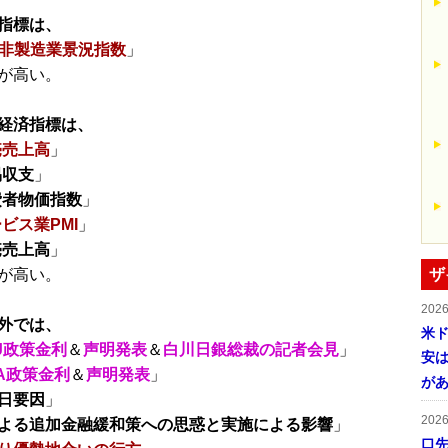
指標は、
M非製造業景況指数
」
が高い。
経済指標は、
売売上高
」
易収支
」
費者物価指数
」
ビス業PMI
」
売売上高
」
が高い。
ザ
202
外では、
米ド
J政策金利
＆
声明発表
＆
白川日銀総裁の記者会見
」
安は
A政策金利
＆
声明発表
」
が
日要因
」
202
よる追加金融緩和策への思惑と実施による影響
」
口