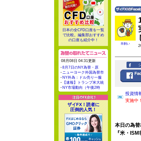
日本の全CFD口座を一覧
で比較。編集部おすすめ
の口座も紹介中！
羊飼い
2
08月08日 04:31更新
8月7日のNY為替・原
ニューヨーク外国為替市
NY外為：ドル売り一服
【速報】トランプ米大統
NY市場動向（午後2時
投資情
実施中
ザイFX！読者に
圧倒的人気！
本日の為替
『米・IS