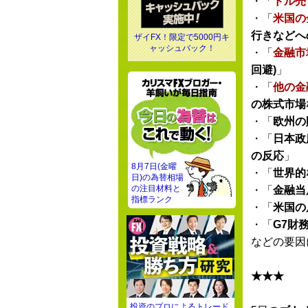
・「
ドル売
・「
米国の
行きなどへ
ザイFX！限定で5000円キ
ャッシュバック！
・「
金融市
回避)
」
・「
他の金
の株式市場
・「
欧州の
・「
日本政
の反応
」
8月7日(金曜
・「
世界的
日)の為替相場
の注目材料と
・「
金融当
指標ランク
・「
米国の
・「
G7財
などの要因
★★★
投資のプロによるトレード