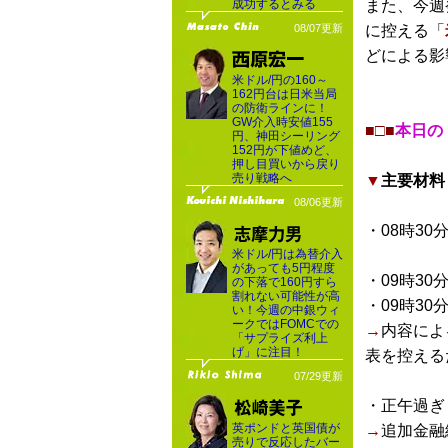
成功するとみる
また、今週
08/07更新
に控える「
どによる影
米ドル/円の160～
162円台は日米当局
の防衛ラインに！
GW介入時安値155
■□■
本日の
円、神田シーリング
152円が下値めど、
押し目買いから戻り
売り戦略へ
▼
主要材料
08/06更新
・08時30
米ドル/円は為替介入
があっても5円程度
・09時30
の下落で160円すら
割れない可能性が高
・09時30
い！今週の中銀ウィ
ークではFOMCでの
→
内容によ
「サプライズ利上
げ」に注目！
表を控える
07/29更新
・正午過ぎ
英ポンドと英国債が
→
追加金融
売りで反応したバー