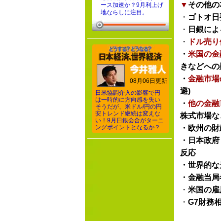
▼
その他の
ース加速か？9月利上げ
地ならしに注目。
・
ゴトオ日
・
日銀によ
・
ドル売り
・
米国の金
きなどへの
・
金融市場
08月06日更新
避)
日米協調介入の影響で円
は一時的に方向感を失い
・
他の金融
そうだが、米ドル/円の円
安トレンド継続は変えな
株式市場な
い！9月日銀会合がターニ
ングポイントとなるか？
・欧州の財
・日本政府
反応
・世界的な
・金融当局
・
米国の雇
・
G7財務