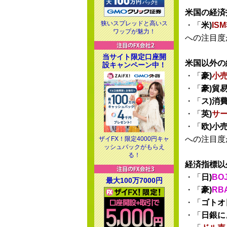
米国の経済
狭いスプレッドと高いス
・「
米)
IS
ワップが魅力！
への注目度
当サイト限定口座開
米国以外の
設キャンペーン中！
・「
豪)
小
・「
豪)貿
・「
ス)消
・「
英)
サー
・「
欧)小
への注目度
ザイFX！限定4000円キャ
ッシュバックがもらえ
る！
経済指標以
・「
日)
BO
最大100万7000円
・「
豪)
RB
・「
ゴトオ
・「
日銀に