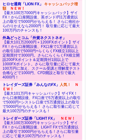
ヒロセ通商「LION FX」
キャッシュバック増
額
ＮＥＷ！
【最大100万7000円キャッシュバック】ザイ
FX！から口座開設後、英ポンド/円1万通貨以
上の取引で5000円がもらえる！ さらに他社か
らのりかえなら2000円！ 取引量に応じて最大
100万円のチャンスも！
外為どっとコム「外貨ネクストネオ」
【最大101万2000円＋1200FXポイント】ザイ
FX！から口座開設後、FX口座で1万通貨以上
の取引1回で5000円+らくらくFX積立1回以上
定期買付で3000円。さらにらくらくFX積立開
設200FXポイント＆定期買付1回以上で
1000FXポイント。さらに取引量に応じて最大
100万円に加え、スクール受講と理解度テスト
合格などで1000円、CFD開設と取引で最大
4000円！
トレイダーズ証券「みんなのFX」
人気！
Ｎ
ＥＷ！
【最大101万円キャッシュバック】ザイFX！
から口座開設後、FX口座で5万通貨以上の取引
で5000円+シストレ口座で5万通貨以上の取引
で5000円がもらえる！ さらに取引量に応じて
最大100万円のチャンスも！
トレイダーズ証券「LIGHT FX」
ＮＥＷ！
【最大100万3000円キャッシュバック】ザイ
FX！から口座開設後、LIGHT FXで5万通貨以
上の取引で3000円がもらえる！さらに取引量
に応じて最大100万円のチャンスも！