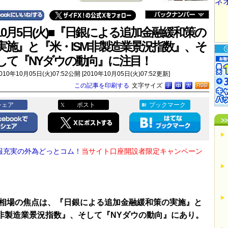
10月5日(火)■『日銀による追加金融緩和策の
実施』と『米・ISM非製造業景況指数』、そ
して『NYダウの動向』に注目！
010年10月05日(火)07:52公開 [2010年10月05日(火)07:52更新]
この記事を印刷する
文字サイズ
シェア
ポスト
ブックマーク
報充実の外為どっとコム！
当サイト口座開設者限定キャンペーン
！
相場の焦点は、『日銀による追加金融緩和策の実施』と
M非製造業景況指数』、そして『NYダウの動向』にあり。