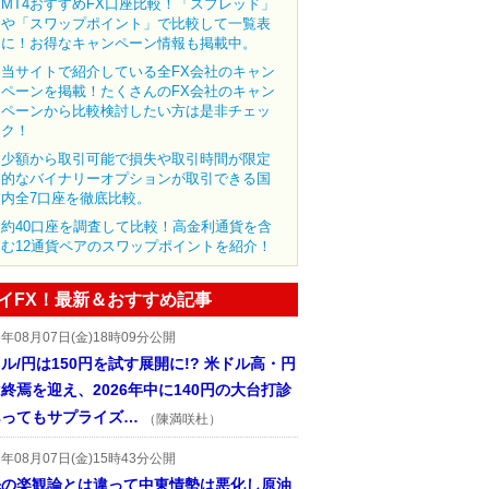
MT4おすすめFX口座比較！「スプレッド」
や「スワップポイント」で比較して一覧表
に！お得なキャンペーン情報も掲載中。
当サイトで紹介している全FX会社のキャン
ペーンを掲載！たくさんのFX会社のキャン
ペーンから比較検討したい方は是非チェッ
ク！
少額から取引可能で損失や取引時間が限定
的なバイナリーオプションが取引できる国
内全7口座を徹底比較。
約40口座を調査して比較！高金利通貨を含
む12通貨ペアのスワップポイントを紹介！
イFX！最新＆おすすめ記事
6年08月07日(金)18時09分公開
ル/円は150円を試す展開に!? 米ドル高・円
終焉を迎え、2026年中に140円の大台打診
あってもサプライズ…
（陳満咲杜）
6年08月07日(金)15時43分公開
先の楽観論とは違って中東情勢は悪化し原油