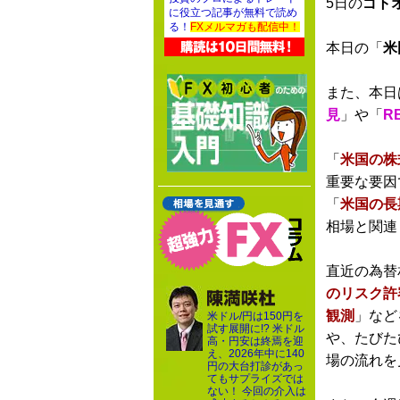
5日の
ゴト
に役立つ記事が無料で読め
る！
FXメルマガも配信中！
本日の「
米
また、本日
見
」や「
R
「
米国の株
重要な要因
「
米国の長
相場と関連
直近の為替
のリスク許
観測
」など
米ドル/円は150円を
試す展開に!? 米ドル
や、たびた
高・円安は終焉を迎
え、2026年中に140
場の流れを
円の大台打診があっ
てもサプライズでは
ない！ 今回の介入は