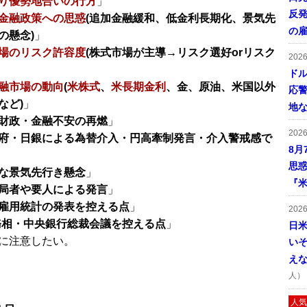
り優勢地合いの行方
」
反発
金融政策への思惑
(追加金融緩和、低金利長期化、景気先
の
の懸念)
」
場のリスク許容度
(株式市場が主導→リスク選好orリスク
202
ドル
融市場の動向
(
米株式
、
米長期金利
、金、原油、米国以外
応
など)
」
地
財政・金融不安の再燃
」
202
府・日銀による為替介入・円高牽制発言・介入警戒感で
8月
思
な景気先行き懸念
」
『米
局者や要人による発言
」
雇用統計の発表を控える点
」
202
務相・中央銀行総裁会議を控える点
」
日
に注意したい。
い
え
人）
人気