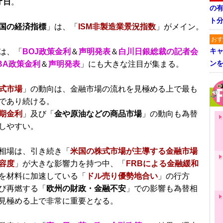
オ日
。
の
ト
国の経済指標
」は、「
ISM非製造業景況指数
」がメイン。
おす
キャ
は、「
BOJ政策金利
＆
声明発表
＆
白川日銀総裁の記者会
ン
BA政策金利
＆
声明発表
」にも大きな注目が集まる。
式市場
」の動向は、金融市場の流れを見極める上で最も
であり続ける。
期金利
」及び「
金や原油などの商品市場
」の動向も為替
しやすい。
相場は、引き続き「
米国の株式市場が主導する金融市場
容度
」が大きな影響力を持つ中、「
FRBによる金融緩和
を材料に加速している「
ドル売り優勢地合い
」の行方
び再燃する「
欧州の財政・金融不安
」での影響も為替相
見極める上で非常に重要となる。