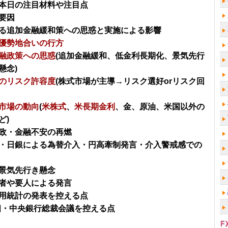
本日の注目材料や注目点
要因
る追加金融緩和策への思惑と実施による影響
優勢地合いの行方
融政策への思惑
(追加金融緩和、低金利長期化、景気先行
懸念)
のリスク許容度
(株式市場が主導→リスク選好orリスク回
市場の動向
(
米株式
、
米長期金利
、金、原油、米国以外の
ど)
政・金融不安の再燃
・日銀による為替介入・円高牽制発言・介入警戒感での
景気先行き懸念
者や要人による発言
用統計の発表を控える点
相・中央銀行総裁会議を控える点