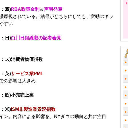
分：
豪)
RBA政策金利
＆
声明発表
濃厚視されている。結果がどちらにしても、変動のキッ
やすい
分：
日)
白川日銀総裁の記者会見
分：
ス)消費者物価指数
分：
英)
サービス業PMI
での影響は大きめ
分：
欧)小売売上高
分：
米)
ISM非製造業景況指数
イン。内容による影響を、NYダウの動向と共に注目