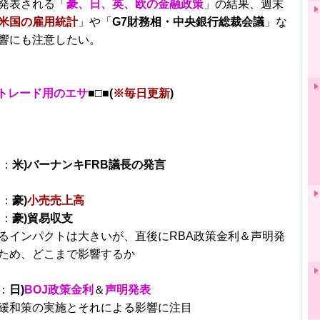
発表される「
豪、日、英、欧の金融政策
」の結果、週末
米国の雇用統計
」や「
G7財務相・中央銀行総裁会議
」な
響にも注意したい。
トレード用のエサ
■□■(
※毎日更新
)
分：
米)バーナンキFRB議長の発言
分：
豪)
小売売上高
分：
豪)貿易収支
るインパクトは大きいが、直後にRBA政策金利＆声明発
ため、どこまで影響するか
：
日)
BOJ政策金利
＆
声明発表
緩和策の実施とそれによる影響に注目