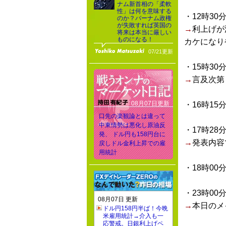
ナム新首相の「柔軟
性」は何を意味する
・12時30
のか？バーナム政権
が失敗すれば英国の
→
利上げが
将来は本当に厳しい
ものになる！
カケになり
07/21更新
・15時30
→
言及次第
08月07日更新
・16時15
口先の楽観論とは違って
中東情勢は悪化し原油反
・17時28
発、 ドル円も158円台に
→
発表内容
戻しドル金利上昇での雇
用統計
・18時00
・23時00
08月07日 更新
→
本日のメ
ドル円158円半ば！今晩
米雇用統計→介入も一
応警戒。日銀利上げペ