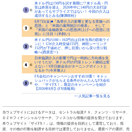
米ドル/円は150円を試す展開に!? 米ドル高・円
安は終焉を迎え、2026年中に140円の大台打診
があってもサプライズではない！ 今回の介入は
成功するとみる(陳満咲杜)
8月7日(金)■『為替介入の影響と更なる実施への
思惑』と『米国の雇用統計の発表』、そして
『米国の金融政策への思惑(利上げへの思惑に注
視)』に注目！(羊飼い)
米ドル/円の160～162円台は日米当局の防衛ライ
ンに！ GW介入時安値155円、神田シーリング
152円が下値めど、押し目買いから戻り売り戦
略へ(西原宏一)
日米協調介入の影響で円は一時的に方向感を失
いそうだが、米ドル/円の円安トレンド継続は変
えない！9月日銀会合がターニングポイントと
なるか？(今井雅人)
FX会社のキャンペーンおすすめ10選！ キャッ
シュバックがもらえる条件がかんたんなFX会社
や、「ザイFX！」限定のキャンペーンを紹介
【2026年8月】(FX情報局)
>>人気記事一覧を見る
当ウェブサイトにおけるデータは、セントラル短資ＦＸ、クォンツ・リサーチ、
ＤＺＨフィナンシャルリサーチ、フィスコから情報の提供を受けております。
本ウェブサイト「ザイFX！」は、情報の提供を目的として運営しており、投
資、その他の行動を勧誘する目的では運営しておりません。通貨ペアの選択、売