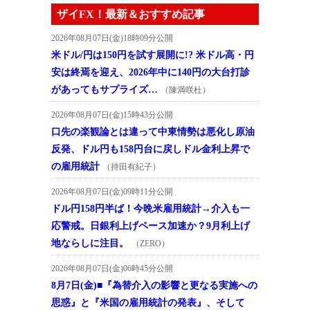
ザイFX！最新＆おすすめ記事
2026年08月07日(金)18時09分公開
米ドル/円は150円を試す展開に!? 米ドル高・円
安は終焉を迎え、2026年中に140円の大台打診
があってもサプライズ…
（陳満咲杜）
2026年08月07日(金)15時43分公開
口先の楽観論とは違って中東情勢は悪化し原油
反発、ドル円も158円台に戻しドル金利上昇で
の雇用統計
（持田有紀子）
2026年08月07日(金)09時11分公開
ドル円158円半ば！今晩米雇用統計→介入も一
応警戒。日銀利上げペース加速か？9月利上げ
地ならしに注目。
（ZERO）
2026年08月07日(金)06時45分公開
8月7日(金)■『為替介入の影響と更なる実施への
思惑』と『米国の雇用統計の発表』、そして