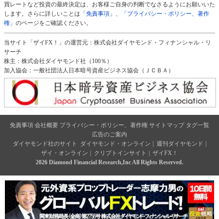
買レートなど投資の最終決定は、お客様ご自身の判断でなさるようにお願いいた
します。さらに詳しいことは
「免責事項」
、
「プライバシー・ポリシー、著作
権」
のページをご確認ください。
当サイト「ザイFX！」の運営元：株式会社ダイヤモンド・フィナンシャル・リ
サーチ
株主：株式会社ダイヤモンド社（100％）
加入協会：一般社団法人日本暗号資産ビジネス協会（ＪＣＢＡ）
免責事項
会社概要
プライバシー・ポリシー、著作権
サイトマップ
タグ一覧
広告のご案内
ダイヤモンド社のサイト
ダイヤモンド・オンライン
|
週刊ダイヤモンド
|
ザイ・オンライン
|
クリプトインサイト
|
ザイFX！
2026 Diamond Financial Research,Inc All Rights Reserved.