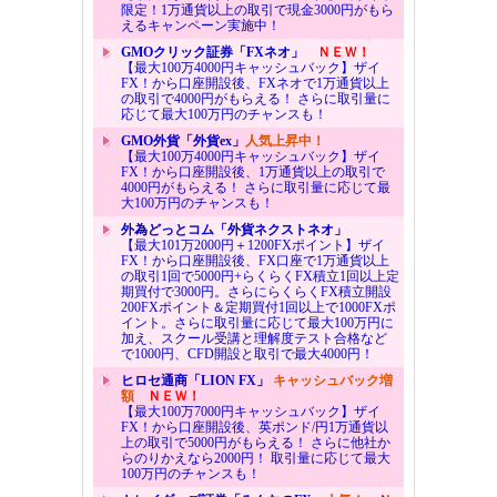
限定！1万通貨以上の取引で現金3000円がもら
えるキャンペーン実施中！
GMOクリック証券「FXネオ」
ＮＥＷ！
【最大100万4000円キャッシュバック】ザイ
FX！から口座開設後、FXネオで1万通貨以上
の取引で4000円がもらえる！ さらに取引量に
応じて最大100万円のチャンスも！
GMO外貨「外貨ex」
人気上昇中！
【最大100万4000円キャッシュバック】ザイ
FX！から口座開設後、1万通貨以上の取引で
4000円がもらえる！ さらに取引量に応じて最
大100万円のチャンスも！
外為どっとコム「外貨ネクストネオ」
【最大101万2000円＋1200FXポイント】ザイ
FX！から口座開設後、FX口座で1万通貨以上
の取引1回で5000円+らくらくFX積立1回以上定
期買付で3000円。さらにらくらくFX積立開設
200FXポイント＆定期買付1回以上で1000FXポ
イント。さらに取引量に応じて最大100万円に
加え、スクール受講と理解度テスト合格など
で1000円、CFD開設と取引で最大4000円！
ヒロセ通商「LION FX」
キャッシュバック増
額
ＮＥＷ！
【最大100万7000円キャッシュバック】ザイ
FX！から口座開設後、英ポンド/円1万通貨以
上の取引で5000円がもらえる！ さらに他社か
らのりかえなら2000円！ 取引量に応じて最大
100万円のチャンスも！