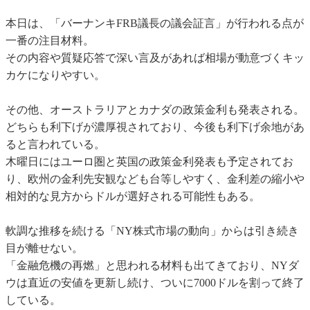
本日は、「バーナンキFRB議長の議会証言」が行われる点が
一番の注目材料。
その内容や質疑応答で深い言及があれば相場が動意づくキッ
カケになりやすい。
その他、オーストラリアとカナダの政策金利も発表される。
どちらも利下げが濃厚視されており、今後も利下げ余地があ
ると言われている。
木曜日にはユーロ圏と英国の政策金利発表も予定されてお
り、欧州の金利先安観なども台等しやすく、金利差の縮小や
相対的な見方からドルが選好される可能性もある。
軟調な推移を続ける「NY株式市場の動向」からは引き続き
目が離せない。
「金融危機の再燃」と思われる材料も出てきており、NYダ
ウは直近の安値を更新し続け、ついに7000ドルを割って終了
している。