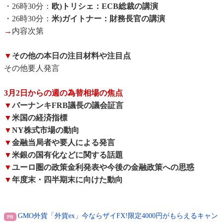
・26時30分：
欧)トリシェ：ECB総裁の講演
・26時30分：
米)ガイトナー：財務長官の講演
→
内容次第
▼
その他の本日の注目材料や注目点
その他要人発言
3月2日からの週の為替相場の焦点
▼
バーナンキFRB議長の議会証言
▼
米国の経済指標
▼
NY株式市場の動向
▼
金融当局者や要人による発言
▼
米銀の国有化などに関する話題
▼
ユーロ圏の政策金利発表や今後の金融政策への思惑
▼
年度末・四半期末に向けた動向
GMO外貨「外貨ex」今ならザイFX!限定4000円がもらえるキャン