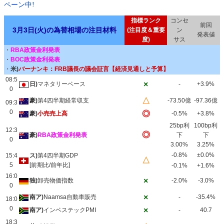
ペーン中!
指標ランク
コンセ
前回
3月3日(火)の為替相場の注目材料
(注目度＆重要
ン
発表値
度)
サス
・
RBA政策金利発表
・
BOC政策金利発表
・
米)
バーナンキ：FRB議長の議会証言【経済見通しと予算】
08:5
×
日)
マネタリーベース
-
+3.9%
0
△
豪)
第4四半期経常収支
-73.50億
-97.36億
09:3
0
◎
豪)
小売売上高
-0.5%
+3.8%
25bp利
100bp利
12:3
◎
豪)
RBA政策金利発表
下
下
0
3.00%
3.25%
-0.8%
±0.0%
15:4
ス)
第4四半期GDP
△
5
[前期比/前年比]
-0.1%
+1.6%
16:0
×
独)
卸売物価指数
-2.0%
-3.0%
0
×
南ア)
Naamsa自動車販売
-
-35.4%
18:0
0
×
南ア)
インベステックPMI
-
40.7
18:3