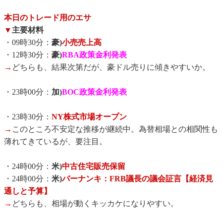
本日のトレード用のエサ
▼
主要材料
・09時30分：
豪)
小売売上高
・12時30分：
豪)
RBA政策金利発表
→
どちらも、結果次第だが、豪ドル売りに傾きやすいか。
・23時00分：
加)
BOC政策金利発表
・23時30分：
NY株式市場オープン
→
このところ不安定な推移が継続中。為替相場との相関性も
薄れてきているが、要注目。
・24時00分：
米)
中古住宅販売保留
・24時00分：
米)
バーナンキ：FRB議長の議会証言【経済見
通しと予算】
→
どちらも、相場が動くキッカケになりやすい。