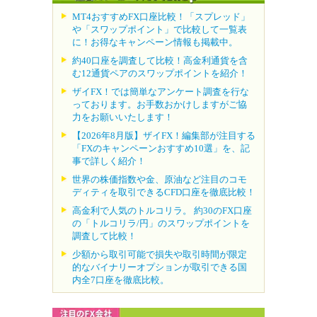
MT4おすすめFX口座比較！「スプレッド」
や「スワップポイント」で比較して一覧表
に！お得なキャンペーン情報も掲載中。
約40口座を調査して比較！高金利通貨を含
む12通貨ペアのスワップポイントを紹介！
ザイFX！では簡単なアンケート調査を行な
っております。お手数おかけしますがご協
力をお願いいたします！
【2026年8月版】ザイFX！編集部が注目する
「FXのキャンペーンおすすめ10選」を、記
事で詳しく紹介！
世界の株価指数や金、原油など注目のコモ
ディティを取引できるCFD口座を徹底比較！
高金利で人気のトルコリラ。 約30のFX口座
の「トルコリラ/円」のスワップポイントを
調査して比較！
少額から取引可能で損失や取引時間が限定
的なバイナリーオプションが取引できる国
内全7口座を徹底比較。