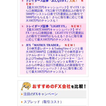
トレイダーズ証券「みんなのFX」
人気！
Ｎ
ＥＷ！
【最大101万円キャッシュバック】ザイFX！か
ら口座開設後、FX口座で5万通貨以上の取引で
5000円+シストレ口座で5万通貨以上の取引で
5000円がもらえる！ さらに取引量に応じて最
大100万円のチャンスも！
トレイダーズ証券「LIGHT FX」
ＮＥＷ！
【最大100万3000円キャッシュバック】ザイ
FX！から口座開設後、LIGHT FXで5万通貨以
上の取引で3000円がもらえる！さらに取引量
に応じて最大100万円のチャンスも！
JFX「MATRIX TRADER」
ＮＥＷ！
【小林芳彦レポート＆TradingViewインジと最
大100万5000円】口座開設完了で小林芳彦オリ
ジナルレポート「FXスキャルピングのコツ」
およびTradingView専用インジケーター「コバ
スキャインジ」当日プレゼント＆専用フォー
ムからの申込と合計1万通貨以上の新規取引で
5000円キャッシュバック！さらに取引量に応
じて最大100万円のチャンスも！
注目のFXキャンペーン
スプレッド（取引コスト）