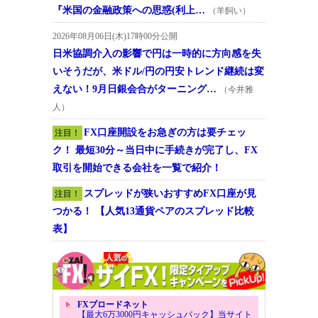
『米国の金融政策への思惑(利上…
（羊飼い）
2026年08月06日(木)17時00分公開
日米協調介入の影響で円は一時的に方向感を失
いそうだが、米ドル/円の円安トレンド継続は変
えない！9月日銀会合がターニング…
（今井雅
人）
FX口座開設をお急ぎの方は要チェッ
注目！
ク！ 最短30分～当日中に手続きが完了し、FX
取引を開始できる会社を一覧で紹介！
スプレッドが狭いおすすめFX口座が見
注目！
つかる！ 【人気13通貨ペアのスプレッド比較
表】
FXブロードネット
【最大6万3000円キャッシュバック】当サイト