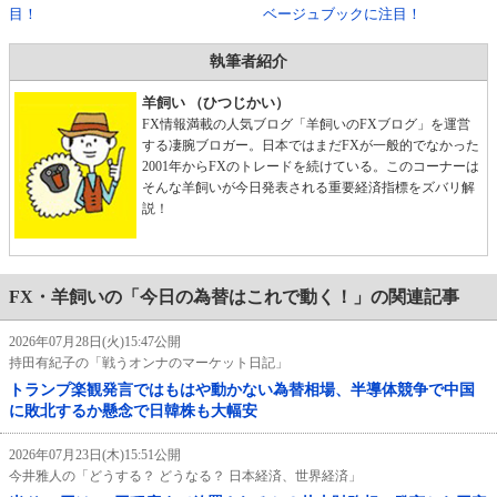
目！
ベージュブックに注目！
執筆者紹介
羊飼い （ひつじかい）
FX情報満載の人気ブログ「羊飼いのFXブログ」を運営
する凄腕ブロガー。日本ではまだFXが一般的でなかった
2001年からFXのトレードを続けている。このコーナーは
そんな羊飼いが今日発表される重要経済指標をズバリ解
説！
FX・羊飼いの「今日の為替はこれで動く！」の関連記事
2026年07月28日(火)15:47公開
持田有紀子の「戦うオンナのマーケット日記」
トランプ楽観発言ではもはや動かない為替相場、半導体競争で中国
に敗北するか懸念で日韓株も大幅安
2026年07月23日(木)15:51公開
今井雅人の「どうする？ どうなる？ 日本経済、世界経済」