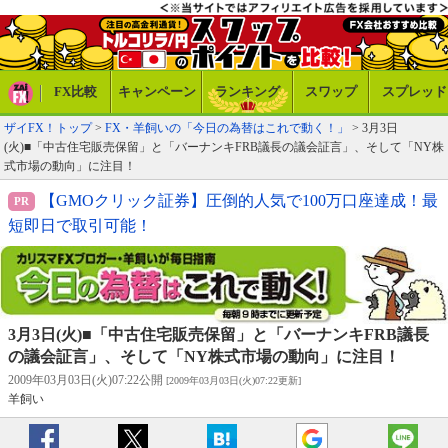
FX比較
キャンペーン
ランキング
スワップ
スプレッド
ザイFX！トップ
>
FX・羊飼いの「今日の為替はこれで動く！」
> 3月3日
(火)■「中古住宅販売保留」と「バーナンキFRB議長の議会証言」、そして「NY株
式市場の動向」に注目！
【GMOクリック証券】圧倒的人気で100万口座達成！最
短即日で取引可能！
3月3日(火)■「中古住宅販売保留」と「バーナンキFRB議長
の議会証言」、そして「NY株式市場の動向」に注目！
2009年03月03日(火)07:22公開
[2009年03月03日(火)07:22更新]
羊飼い