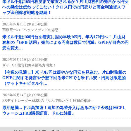
米ドル/円は165円程度まで放置されるか？片山財務相の発言から円安
への懸念は伝わってこない！クロス円での円売りと高金利通貨スワ
ップ金利稼ぎ戦略を継続！
2026年07月16日(木)15:48公開
西原宏一の「ヘッジファンドの思惑」
米ドル/円は160円台を着実に固め早晩165円、年内170円へ！ 片山財
務相の「GPIF活用」発言による円高は数日で消滅。GPIFが目先の円
安を変え…
2026年07月15日(水)14:19公開
ザイFX！投資戦略＆勝ち方研究！
【今週の見通し】米ドル/円は緩やかな円安を見込む。片山財務相の
GPIFに関する発言や予想下回る米CPIでも米ドル安・円高は限定的
（マットキャピタル今…
2026年07月14日(火)09:56公開
FXデイトレーダーZEROの「なんで動いた？ 昨日の相場」
原油急騰→ドル高加速！追加の為替介入はあるのか？今晩は米CPI、
ウォーシュFRB議長証言、ドルに注目。