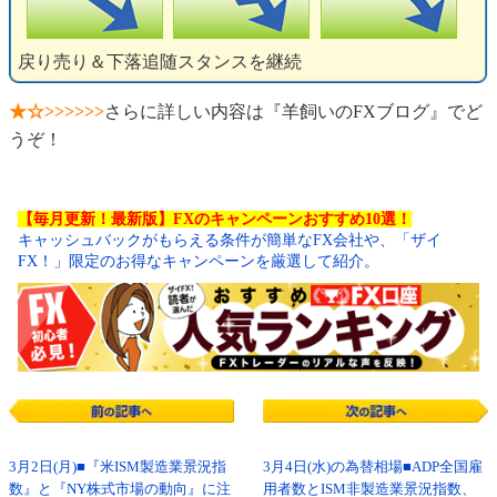
戻り売り＆下落追随スタンスを継続
★☆>>>>>>
さらに詳しい内容は『羊飼いのFXブログ』でど
うぞ！
【毎月更新！最新版】FXのキャンペーンおすすめ10選！
キャッシュバックがもらえる条件が簡単なFX会社や、「ザイ
FX！」限定のお得なキャンペーンを厳選して紹介。
3月2日(月)■『米ISM製造業景況指
3月4日(水)の為替相場■ADP全国雇
数』と『NY株式市場の動向』に注
用者数とISM非製造業景況指数、