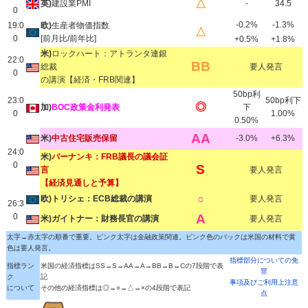
△
英)
建設業PMI
-
34.5
0
-0.2%
-1.3%
19:0
欧)
生産者物価指数
△
0
[前月比/前年比]
+0.5%
+1.8%
米)
ロックハート：アトランタ連銀
22:0
BB
総裁
要人発言
0
の講演【経済・FRB関連】
50bp利
23:0
50bp利下
◎
加)
BOC政策金利発表
下
0
1.00%
0.50%
AA
米)
中古住宅販売保留
-3.0%
+6.3%
24:0
米)
バーナンキ：FRB議長の議会証
0
S
言
要人発言
【経済見通しと予算】
○
欧)トリシェ：ECB総裁の講演
要人発言
26:3
0
A
米)ガイトナー：財務長官の講演
要人発言
太字→赤太字の順番で重要。ピンク太字は金融政策関連。ピンク色のバックは米国の材料で黄
色は要人発言。
指標部分についての免
指標ラン
米国の経済指標はSS→S→AA→A→BB→B→Cの7段階で表
罪
ク
記
事項及びご利用上注意
について
その他の経済指標は◎→○→△→×の4段階で表記
点