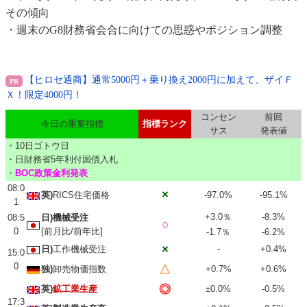
その傾向
・週末のG8財務省会合に向けての思惑やポジション調整
【ヒロセ通商】通常5000円＋乗り換え2000円に加えて、ザイＦ
Ｘ！限定4000円！
コンセン
前回
今日の重要指標
指標ランク
サス
発表値
・10日ゴトウ日
・日財務省5年利付国債入札
・
BOC政策金利発表
08:0
×
英)
RICS住宅価格
-97.0%
-95.1%
1
+3.0％
-8.3%
08:5
日)機械受注
○
0
[前月比/前年比]
-1.7％
-6.2%
×
日)
工作機械受注
-
+0.4%
15:0
0
△
独)
卸売物価指数
+0.7%
+0.6%
◎
英)
鉱工業生産
±0.0%
-0.5%
17:3