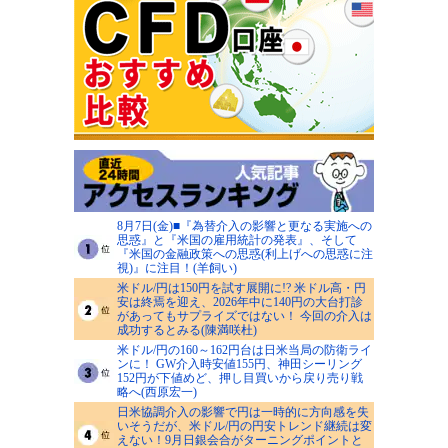
8月7日(金)■『為替介入の影響と更なる実施への
思惑』と『米国の雇用統計の発表』、そして
『米国の金融政策への思惑(利上げへの思惑に注
視)』に注目！(羊飼い)
米ドル/円は150円を試す展開に!? 米ドル高・円
安は終焉を迎え、2026年中に140円の大台打診
があってもサプライズではない！ 今回の介入は
成功するとみる(陳満咲杜)
米ドル/円の160～162円台は日米当局の防衛ライ
ンに！ GW介入時安値155円、神田シーリング
152円が下値めど、押し目買いから戻り売り戦
略へ(西原宏一)
日米協調介入の影響で円は一時的に方向感を失
いそうだが、米ドル/円の円安トレンド継続は変
えない！9月日銀会合がターニングポイントと