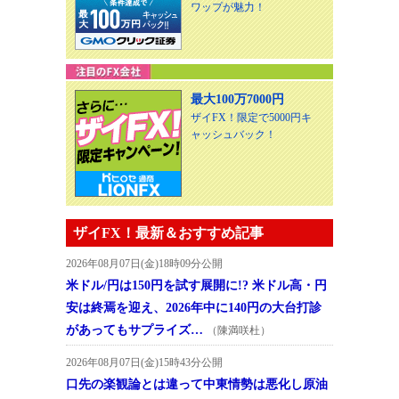
ワップが魅力！
最大100万7000円
ザイFX！限定で5000円キ
ャッシュバック！
ザイFX！最新＆おすすめ記事
2026年08月07日(金)18時09分公開
米ドル/円は150円を試す展開に!? 米ドル高・円
安は終焉を迎え、2026年中に140円の大台打診
があってもサプライズ…
（陳満咲杜）
2026年08月07日(金)15時43分公開
口先の楽観論とは違って中東情勢は悪化し原油