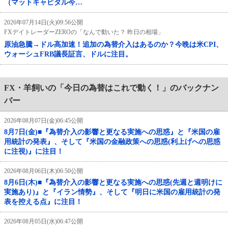
（マットキャピタル今…
2026年07月14日(火)09:56公開
FXデイトレーダーZEROの「なんで動いた？ 昨日の相場」
原油急騰→ドル高加速！追加の為替介入はあるのか？今晩は米CPI、
ウォーシュFRB議長証言、ドルに注目。
FX・羊飼いの「今日の為替はこれで動く！」のバックナン
バー
2026年08月07日(金)06:45公開
8月7日(金)■『為替介入の影響と更なる実施への思惑』と『米国の雇
用統計の発表』、そして『米国の金融政策への思惑(利上げへの思惑
に注視)』に注目！
2026年08月06日(木)06:50公開
8月6日(木)■『為替介入の影響と更なる実施への思惑(先週と週明けに
実施あり)』と『イラン情勢』、そして『明日に米国の雇用統計の発
表を控える点』に注目！
2026年08月05日(水)06:47公開