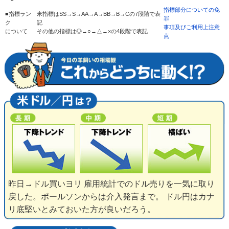
指標部分についての免
■指標ラン
米指標はSS→S→AA→A→BB→B→Cの7段階で表
罪
ク
記
事項及びご利用上注意
について
その他の指標は◎→○→△→×の4段階で表記
点
昨日→ドル買いヨリ 雇用統計でのドル売りを一気に取り
戻した。ポールソンからは介入発言まで。 ドル円はカナ
リ底堅いとみておいた方が良いだろう。