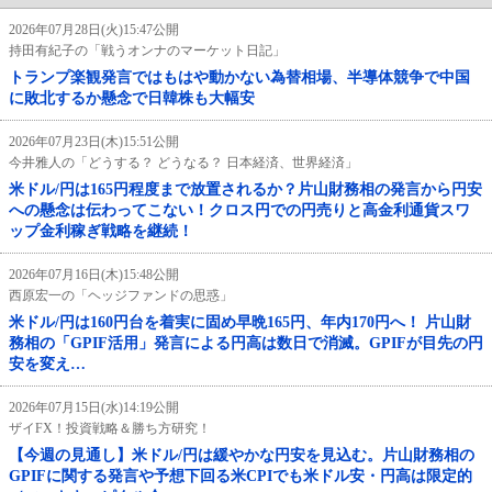
2026年07月28日(火)15:47公開
持田有紀子の「戦うオンナのマーケット日記」
トランプ楽観発言ではもはや動かない為替相場、半導体競争で中国
に敗北するか懸念で日韓株も大幅安
2026年07月23日(木)15:51公開
今井雅人の「どうする？ どうなる？ 日本経済、世界経済」
米ドル/円は165円程度まで放置されるか？片山財務相の発言から円安
への懸念は伝わってこない！クロス円での円売りと高金利通貨スワ
ップ金利稼ぎ戦略を継続！
2026年07月16日(木)15:48公開
西原宏一の「ヘッジファンドの思惑」
米ドル/円は160円台を着実に固め早晩165円、年内170円へ！ 片山財
務相の「GPIF活用」発言による円高は数日で消滅。GPIFが目先の円
安を変え…
2026年07月15日(水)14:19公開
ザイFX！投資戦略＆勝ち方研究！
【今週の見通し】米ドル/円は緩やかな円安を見込む。片山財務相の
GPIFに関する発言や予想下回る米CPIでも米ドル安・円高は限定的