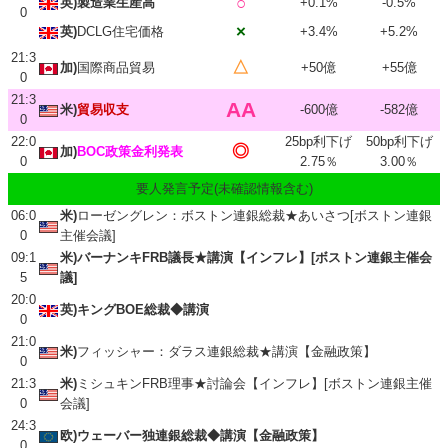
○
英)製造業生産高
+0.1%
-0.5%
0
×
英)
DCLG住宅価格
+3.4%
+5.2%
21:3
△
加)
国際商品貿易
+50億
+55億
0
21:3
AA
米)
貿易収支
-600億
-582億
0
22:0
25bp利下げ
50bp利下げ
◎
加)
BOC政策金利発表
0
2.75％
3.00％
要人発言予定(未確認情報含む)
06:0
米)
ローゼングレン：ボストン連銀総裁★あいさつ[ボストン連銀
0
主催会議]
09:1
米)バーナンキFRB議長★講演【インフレ】[ボストン連銀主催会
5
議]
20:0
英)キングBOE総裁◆講演
0
21:0
米)
フィッシャー：ダラス連銀総裁★講演【金融政策】
0
21:3
米)
ミシュキンFRB理事★討論会【インフレ】[ボストン連銀主催
0
会議]
24:3
欧)ウェーバー独連銀総裁◆講演【金融政策】
0