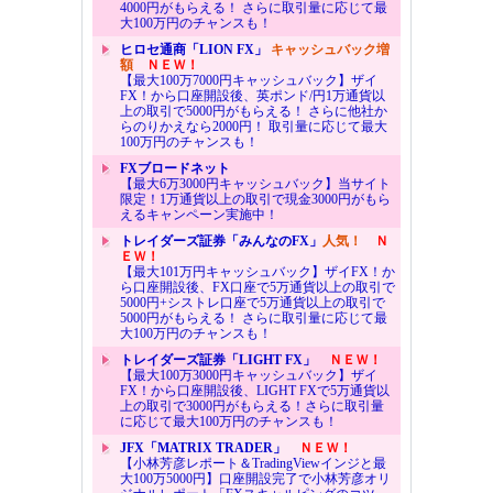
4000円がもらえる！ さらに取引量に応じて最
大100万円のチャンスも！
ヒロセ通商「LION FX」
キャッシュバック増
額
ＮＥＷ！
【最大100万7000円キャッシュバック】ザイ
FX！から口座開設後、英ポンド/円1万通貨以
上の取引で5000円がもらえる！ さらに他社か
らのりかえなら2000円！ 取引量に応じて最大
100万円のチャンスも！
FXブロードネット
【最大6万3000円キャッシュバック】当サイト
限定！1万通貨以上の取引で現金3000円がもら
えるキャンペーン実施中！
トレイダーズ証券「みんなのFX」
人気！
Ｎ
ＥＷ！
【最大101万円キャッシュバック】ザイFX！か
ら口座開設後、FX口座で5万通貨以上の取引で
5000円+シストレ口座で5万通貨以上の取引で
5000円がもらえる！ さらに取引量に応じて最
大100万円のチャンスも！
トレイダーズ証券「LIGHT FX」
ＮＥＷ！
【最大100万3000円キャッシュバック】ザイ
FX！から口座開設後、LIGHT FXで5万通貨以
上の取引で3000円がもらえる！さらに取引量
に応じて最大100万円のチャンスも！
JFX「MATRIX TRADER」
ＮＥＷ！
【小林芳彦レポート＆TradingViewインジと最
大100万5000円】口座開設完了で小林芳彦オリ