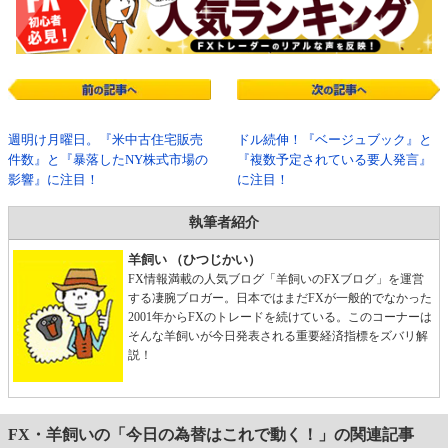
週明け月曜日。『米中古住宅販売
ドル続伸！『ベージュブック』と
件数』と『暴落したNY株式市場の
『複数予定されている要人発言』
影響』に注目！
に注目！
執筆者紹介
羊飼い （ひつじかい）
FX情報満載の人気ブログ「羊飼いのFXブログ」を運営
する凄腕ブロガー。日本ではまだFXが一般的でなかった
2001年からFXのトレードを続けている。このコーナーは
そんな羊飼いが今日発表される重要経済指標をズバリ解
説！
FX・羊飼いの「今日の為替はこれで動く！」の関連記事