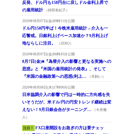
反発、ドル円も158円台に戻しドル金利上昇で
の雇用統計
（持田有紀子）
2026年08月07日(金)09時11分公開
ドル円158円半ば！今晩米雇用統計→介入も一
応警戒。日銀利上げペース加速か？9月利上げ
地ならしに注目。
（ZERO）
2026年08月07日(金)06時45分公開
8月7日(金)■『為替介入の影響と更なる実施への
思惑』と『米国の雇用統計の発表』、そして
『米国の金融政策への思惑(利上…
（羊飼い）
2026年08月06日(木)17時00分公開
日米協調介入の影響で円は一時的に方向感を失
いそうだが、米ドル/円の円安トレンド継続は変
えない！9月日銀会合がターニング…
（今井雅
人）
FX口座開設をお急ぎの方は要チェッ
注目！