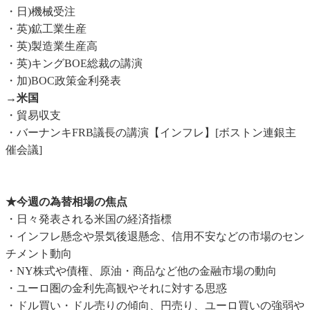
・日)機械受注
・英)鉱工業生産
・英)製造業生産高
・英)キングBOE総裁の講演
・加)BOC政策金利発表
→米国
・貿易収支
・バーナンキFRB議長の講演【インフレ】[ボストン連銀主
催会議]
★今週の為替相場の焦点
・日々発表される米国の経済指標
・インフレ懸念や景気後退懸念、信用不安などの市場のセン
チメント動向
・NY株式や債権、原油・商品など他の金融市場の動向
・ユーロ圏の金利先高観やそれに対する思惑
・ドル買い・ドル売りの傾向、円売り、ユーロ買いの強弱や