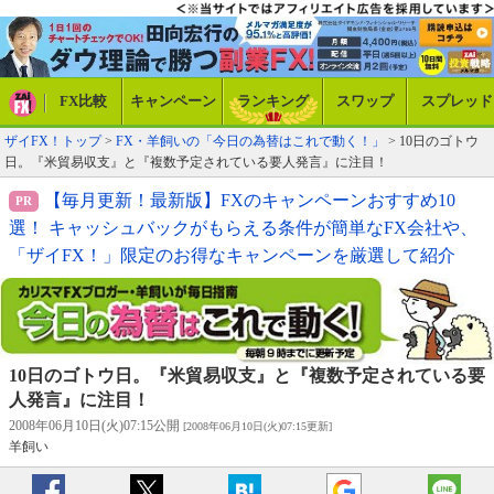
FX比較
キャンペーン
ランキング
スワップ
スプレッド
ザイFX！トップ
>
FX・羊飼いの「今日の為替はこれで動く！」
> 10日のゴトウ
日。『米貿易収支』と『複数予定されている要人発言』に注目！
【毎月更新！最新版】FXのキャンペーンおすすめ10
選！ キャッシュバックがもらえる条件が簡単なFX会社や、
「ザイFX！」限定のお得なキャンペーンを厳選して紹介
10日のゴトウ日。『米貿易収支』と『複数予定されている要
人発言』に注目！
2008年06月10日(火)07:15公開
[2008年06月10日(火)07:15更新]
羊飼い