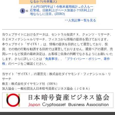
なるか？(今井雅人)
ドル円158円半ば！今晩米雇用統計→介入も一
応警戒。日銀利上げペース加速か？9月利上げ
地ならしに注目。(ZERO)
>>人気記事一覧を見る
当ウェブサイトにおけるデータは、セントラル短資ＦＸ、クォンツ・リサーチ、
ＤＺＨフィナンシャルリサーチ、フィスコから情報の提供を受けております。
本ウェブサイト「ザイFX！」は、情報の提供を目的として運営しており、投
資、その他の行動を勧誘する目的では運営しておりません。通貨ペアの選択、売
買レートなど投資の最終決定は、お客様ご自身の判断でなさるようにお願いいた
します。さらに詳しいことは
「免責事項」
、
「プライバシー・ポリシー、著作
権」
のページをご確認ください。
当サイト「ザイFX！」の運営元：株式会社ダイヤモンド・フィナンシャル・リ
サーチ
株主：株式会社ダイヤモンド社（100％）
加入協会：一般社団法人日本暗号資産ビジネス協会（ＪＣＢＡ）