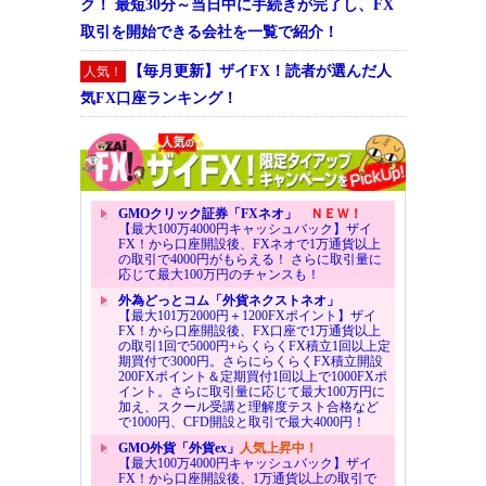
ク！ 最短30分～当日中に手続きが完了し、FX
取引を開始できる会社を一覧で紹介！
【毎月更新】ザイFX！読者が選んだ人
人気！
気FX口座ランキング！
GMOクリック証券「FXネオ」
ＮＥＷ！
【最大100万4000円キャッシュバック】ザイ
FX！から口座開設後、FXネオで1万通貨以上
の取引で4000円がもらえる！ さらに取引量に
応じて最大100万円のチャンスも！
外為どっとコム「外貨ネクストネオ」
【最大101万2000円＋1200FXポイント】ザイ
FX！から口座開設後、FX口座で1万通貨以上
の取引1回で5000円+らくらくFX積立1回以上定
期買付で3000円。さらにらくらくFX積立開設
200FXポイント＆定期買付1回以上で1000FXポ
イント。さらに取引量に応じて最大100万円に
加え、スクール受講と理解度テスト合格など
で1000円、CFD開設と取引で最大4000円！
GMO外貨「外貨ex」
人気上昇中！
【最大100万4000円キャッシュバック】ザイ
FX！から口座開設後、1万通貨以上の取引で