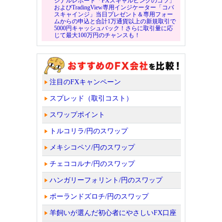
ジナルレポート「FXスキャルピングのコツ」
およびTradingView専用インジケーター「コバ
スキャインジ」当日プレゼント＆専用フォー
ムからの申込と合計1万通貨以上の新規取引で
5000円キャッシュバック！さらに取引量に応
じて最大100万円のチャンスも！
注目のFXキャンペーン
スプレッド（取引コスト）
スワップポイント
トルコリラ/円のスワップ
メキシコペソ/円のスワップ
チェココルナ/円のスワップ
ハンガリーフォリント/円のスワップ
ポーランドズロチ/円のスワップ
羊飼いが選んだ初心者にやさしいFX口座