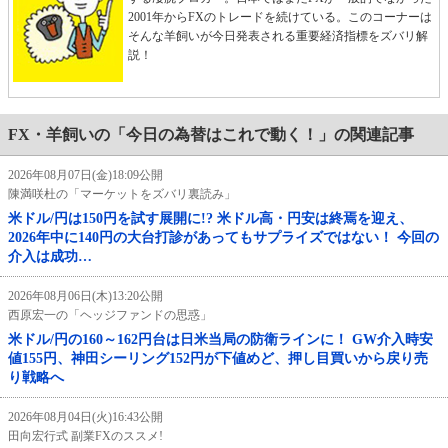
2001年からFXのトレードを続けている。このコーナーは
そんな羊飼いが今日発表される重要経済指標をズバリ解
説！
FX・羊飼いの「今日の為替はこれで動く！」の関連記事
2026年08月07日(金)18:09公開
陳満咲杜の「マーケットをズバリ裏読み」
米ドル/円は150円を試す展開に!? 米ドル高・円安は終焉を迎え、
2026年中に140円の大台打診があってもサプライズではない！ 今回の
介入は成功…
2026年08月06日(木)13:20公開
西原宏一の「ヘッジファンドの思惑」
米ドル/円の160～162円台は日米当局の防衛ラインに！ GW介入時安
値155円、神田シーリング152円が下値めど、押し目買いから戻り売
り戦略へ
2026年08月04日(火)16:43公開
田向宏行式 副業FXのススメ!