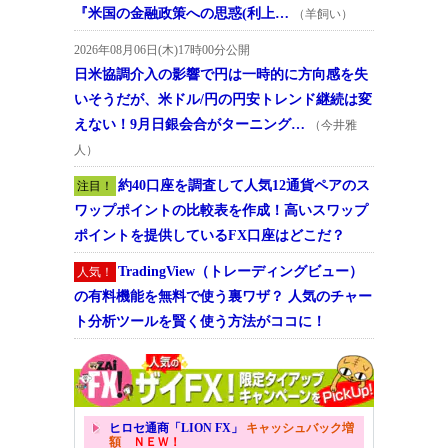
『米国の金融政策への思惑(利上…
（羊飼い）
2026年08月06日(木)17時00分公開
日米協調介入の影響で円は一時的に方向感を失
いそうだが、米ドル/円の円安トレンド継続は変
えない！9月日銀会合がターニング…
（今井雅
人）
約40口座を調査して人気12通貨ペアのス
注目！
ワップポイントの比較表を作成！高いスワップ
ポイントを提供しているFX口座はどこだ？
TradingView（トレーディングビュー）
人気！
の有料機能を無料で使う裏ワザ？ 人気のチャー
ト分析ツールを賢く使う方法がココに！
ヒロセ通商「LION FX」
キャッシュバック増
額
ＮＥＷ！