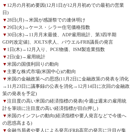
▼
12月の月初め要因(12月1日が12月月初めでの最初の営業
日)
▼
28日(月)→米国が感謝祭での連休明け
▼
29日(火)→ケース・シラー住宅価格指数
▼
30日(水)→11月月末最後、ADP雇用統計、第3四半期
GDP[改定値]、JOLTS求人、パウエルFRB議長の発言
▼
1日(木)→12月入り、PCE物価、ISM製造業指数
▼
2日(金)→雇用統計
▼
米国の国債利回りの動向
▼
主要な株式市場(米国中心)の動向
▼
米国の金融政策への思惑(11月2日に金融政策の発表を消化
→11月23日に議事録の公表を消化→12月14日に次回の金融政
策の発表を予定)
▼
注目度の高い米国の経済指標の発表(今週は週末の雇用統
計を筆頭に注目度の高い経済指標が目白押し)
▼
米国のインフレの動向(経済指標や要人発言などで今後へ
の思惑高まる)
▼
金融当局者や要人による発言(FRB高官の発言に注目が集