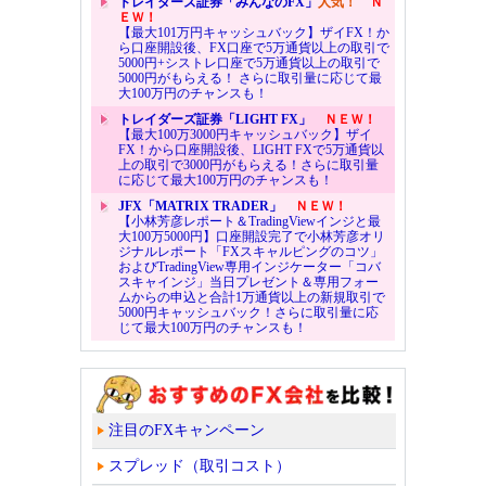
トレイダーズ証券「みんなのFX」
人気！
Ｎ
ＥＷ！
【最大101万円キャッシュバック】ザイFX！か
ら口座開設後、FX口座で5万通貨以上の取引で
5000円+シストレ口座で5万通貨以上の取引で
5000円がもらえる！ さらに取引量に応じて最
大100万円のチャンスも！
トレイダーズ証券「LIGHT FX」
ＮＥＷ！
【最大100万3000円キャッシュバック】ザイ
FX！から口座開設後、LIGHT FXで5万通貨以
上の取引で3000円がもらえる！さらに取引量
に応じて最大100万円のチャンスも！
JFX「MATRIX TRADER」
ＮＥＷ！
【小林芳彦レポート＆TradingViewインジと最
大100万5000円】口座開設完了で小林芳彦オリ
ジナルレポート「FXスキャルピングのコツ」
およびTradingView専用インジケーター「コバ
スキャインジ」当日プレゼント＆専用フォー
ムからの申込と合計1万通貨以上の新規取引で
5000円キャッシュバック！さらに取引量に応
じて最大100万円のチャンスも！
注目のFXキャンペーン
スプレッド（取引コスト）