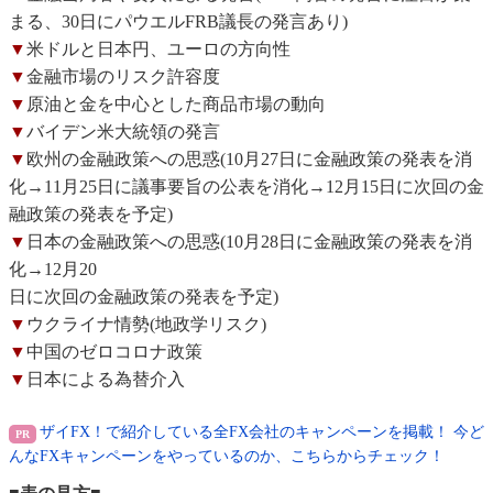
まる、30日にパウエルFRB議長の発言あり)
▼
米ドルと日本円、ユーロの方向性
▼
金融市場のリスク許容度
▼
原油と金を中心とした商品市場の動向
▼
バイデン米大統領の発言
▼
欧州の金融政策への思惑(10月27日に金融政策の発表を消
化→11月25日に議事要旨の公表を消化→12月15日に次回の金
融政策の発表を予定)
▼
日本の金融政策への思惑(10月28日に金融政策の発表を消
化→12月20
日に次回の金融政策の発表を予定)
▼
ウクライナ情勢(地政学リスク)
▼
中国のゼロコロナ政策
▼
日本による為替介入
ザイFX！で紹介している全FX会社のキャンペーンを掲載！ 今ど
んなFXキャンペーンをやっているのか、こちらからチェック！