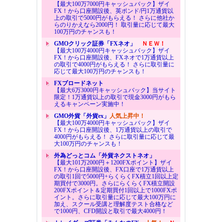
【最大100万7000円キャッシュバック】ザイ
FX！から口座開設後、英ポンド/円1万通貨以
上の取引で5000円がもらえる！ さらに他社か
らのりかえなら2000円！ 取引量に応じて最大
100万円のチャンスも！
GMOクリック証券「FXネオ」
ＮＥＷ！
【最大100万4000円キャッシュバック】ザイ
FX！から口座開設後、FXネオで1万通貨以上
の取引で4000円がもらえる！ さらに取引量に
応じて最大100万円のチャンスも！
FXブロードネット
【最大6万3000円キャッシュバック】当サイト
限定！1万通貨以上の取引で現金3000円がもら
えるキャンペーン実施中！
GMO外貨「外貨ex」
人気上昇中！
【最大100万4000円キャッシュバック】ザイ
FX！から口座開設後、1万通貨以上の取引で
4000円がもらえる！ さらに取引量に応じて最
大100万円のチャンスも！
外為どっとコム「外貨ネクストネオ」
【最大101万2000円＋1200FXポイント】ザイ
FX！から口座開設後、FX口座で1万通貨以上
の取引1回で5000円+らくらくFX積立1回以上定
期買付で3000円。さらにらくらくFX積立開設
200FXポイント＆定期買付1回以上で1000FXポ
イント。さらに取引量に応じて最大100万円に
加え、スクール受講と理解度テスト合格など
で1000円、CFD開設と取引で最大4000円！