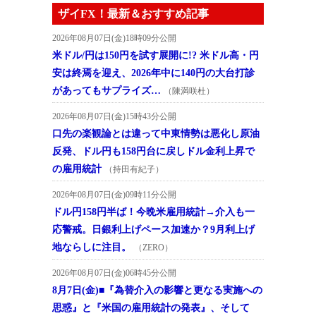
ザイFX！最新＆おすすめ記事
2026年08月07日(金)18時09分公開
米ドル/円は150円を試す展開に!? 米ドル高・円
安は終焉を迎え、2026年中に140円の大台打診
があってもサプライズ…
（陳満咲杜）
2026年08月07日(金)15時43分公開
口先の楽観論とは違って中東情勢は悪化し原油
反発、ドル円も158円台に戻しドル金利上昇で
の雇用統計
（持田有紀子）
2026年08月07日(金)09時11分公開
ドル円158円半ば！今晩米雇用統計→介入も一
応警戒。日銀利上げペース加速か？9月利上げ
地ならしに注目。
（ZERO）
2026年08月07日(金)06時45分公開
8月7日(金)■『為替介入の影響と更なる実施への
思惑』と『米国の雇用統計の発表』、そして