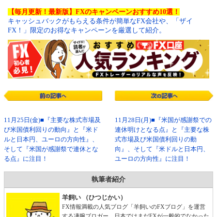
【毎月更新！最新版】FXのキャンペーンおすすめ10選！
キャッシュバックがもらえる条件が簡単なFX会社や、「ザイ
FX！」限定のお得なキャンペーンを厳選して紹介。
11月25日(金)■『主要な株式市場及
11月28日(月)■『米国が感謝祭での
び米国債利回りの動向』と『米ド
連休明けとなる点』と『主要な株
ルと日本円、ユーロの方向性』、
式市場及び米国債利回りの動
そして『米国が感謝祭で連休とな
向』、そして『米ドルと日本円、
る点』に注目！
ユーロの方向性』に注目！
執筆者紹介
羊飼い （ひつじかい）
FX情報満載の人気ブログ「羊飼いのFXブログ」を運営
する凄腕ブロガー。日本ではまだFXが一般的でなかった