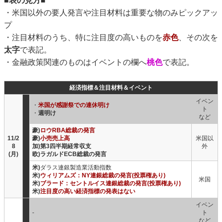
■表の見方■
・米国以外の要人発言や注目材料は重要な物のみピックアッ
プ
・注目材料のうち、特に注目度の高いものを
赤色
、その次を
太字
で表記。
・金融政策関連のものはイベントの欄へ
桃色
で表記。
経済指標＆注目材料＆イベント
イベン
・
米国が感謝祭での連休明け
ト
・
週明け
など
豪)
ロウRBA総裁の発言
11/2
豪)
小売売上高
米国以
8
加)第3四半期経常収支
外
(月)
欧)ラガルドECB総裁の発言
米)
ダラス連銀製造業活動指数
米)
ウィリアムズ：NY連銀総裁の発言(投票権あり)
米国
米)
ブラード：セントルイス連銀総裁の発言(投票権あり)
米)
注目度の高い経済指標の発表はない
イベン
-
ト
など