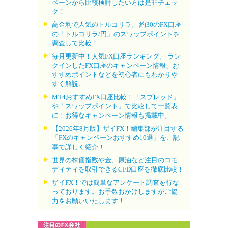
ペーンから比較検討したい方は是非チェッ
ク！
高金利で人気のトルコリラ。 約30のFX口座
の「トルコリラ/円」のスワップポイントを
調査して比較！
毎月更新中！人気FX口座ランキング。 ラン
クインしたFX口座のキャンペーン情報、お
すすめポイントなどを初心者にもわかりや
すく解説。
MT4おすすめFX口座比較！「スプレッド」
や「スワップポイント」で比較して一覧表
に！お得なキャンペーン情報も掲載中。
【2026年8月版】ザイFX！編集部が注目する
「FXのキャンペーンおすすめ10選」を、記
事で詳しく紹介！
世界の株価指数や金、原油など注目のコモ
ディティを取引できるCFD口座を徹底比較！
ザイFX！では簡単なアンケート調査を行な
っております。お手数おかけしますがご協
力をお願いいたします！