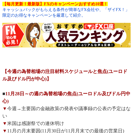
【毎月更新！最新版】FXのキャンペーンおすすめ10選！
キャッシュバックがもらえる条件が簡単なFX会社や、「ザイFX！」
限定のお得なキャンペーンを厳選して紹介。
【今週の為替相場の注目材料スケジュールと焦点(ユーロド
ル及びドル円が中心)】
■
11月28日～の週の為替相場の焦点(ユーロドル及びドル円中
心)
▼
今週→主要国の金融政策の発表や議事録の公表の予定はな
い
▼
米国は感謝祭での連休明け
▼
11月の月末要因(11月30日が11月月末での最後の営業日)