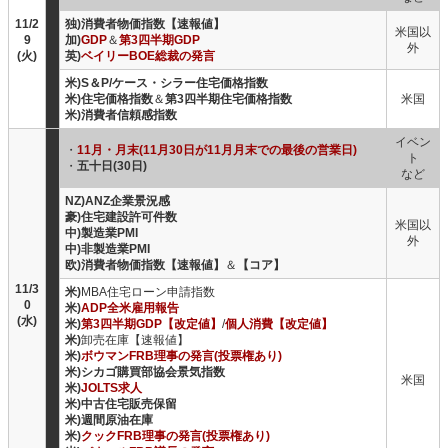
11/2
独)消費者物価指数【速報値】
米国以
9
加)
GDP
＆
第3四半期GDP
外
(火)
英)
ベイリーBOE総裁の発言
米)S＆P/ケース・シラー住宅価格指数
米)住宅価格指数
＆
第3四半期住宅価格指数
米国
米)消費者信頼感指数
イベン
・
11月・月末(11月30日が11月月末での最後の営業日)
ト
・
五十日(30日)
など
NZ)ANZ企業景況感
豪)住宅建設許可件数
米国以
中)製造業PMI
外
中)非製造業PMI
欧)消費者物価指数【速報値】
＆
【コア】
11/3
米)
MBA住宅ローン申請指数
0
米)
ADP全米雇用報告
(水)
米)
第3四半期GDP【改定値】
/
個人消費【改定値】
米)
卸売在庫【速報値】
米)
ボウマンFRB理事の発言(投票権あり)
米)シカゴ購買部協会景気指数
米国
米)
JOLTS求人
米)中古住宅販売保留
米)週間原油在庫
米)
クックFRB理事の発言(投票権あり)