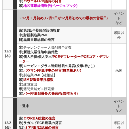
米)
パウエルFRB議長の発言
米)
地区連銀経済報告(ベージュブック)
イベン
・
12月・月初め(12月1日が12月月初めでの最初の営業日)
ト
など
豪)第3四半期民間設備投資
米国以
中)財新製造業PMI
外
日)黒田日銀総裁の発言
米)
チャレンジャー人員削減予定数
12/1
米)新規失業保険申請件数
(木)
米)個人所得
/
個人支出
/
PCEデフレーター
/
PCEコア・デフレ
ーター
米)ローガン：ダラス連銀総裁の発言(投票権なし)
米)
ボウマンFRB理事の発言(投票権あり)
米国
米)
製造業PMI【確報値】
米)
ISM製造業景況指数
米)
建設支出
米)
週間天然ガス貯蔵量
米)
バーFRB副議長の発言(投票権あり)
イベン
・
週末
ト
など
豪)
ロウRBA総裁の発言
12/2
欧)ラガルドECB総裁の発言
米国以
(金)
NZ)
オアRBNZ総裁の発言
外