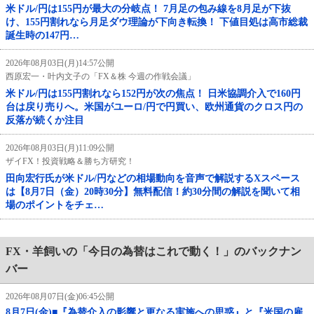
米ドル/円は155円が最大の分岐点！ 7月足の包み線を8月足が下抜
け、155円割れなら月足ダウ理論が下向き転換！ 下値目処は高市総裁
誕生時の147円…
2026年08月03日(月)14:57公開
西原宏一・叶内文子の「FX＆株 今週の作戦会議」
米ドル/円は155円割れなら152円が次の焦点！ 日米協調介入で160円
台は戻り売りへ。米国がユーロ/円で円買い、欧州通貨のクロス円の
反落が続くか注目
2026年08月03日(月)11:09公開
ザイFX！投資戦略＆勝ち方研究！
田向宏行氏が米ドル/円などの相場動向を音声で解説するXスペース
は【8月7日（金）20時30分】無料配信！約30分間の解説を聞いて相
場のポイントをチェ…
FX・羊飼いの「今日の為替はこれで動く！」のバックナン
バー
2026年08月07日(金)06:45公開
8月7日(金)■『為替介入の影響と更なる実施への思惑』と『米国の雇