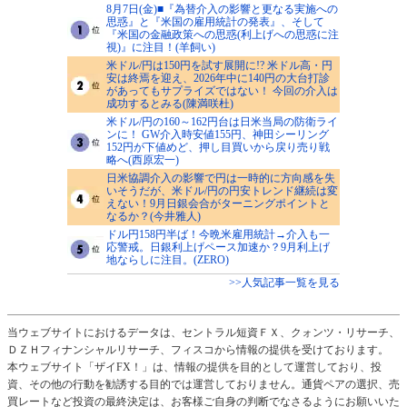
8月7日(金)■『為替介入の影響と更なる実施への
思惑』と『米国の雇用統計の発表』、そして
『米国の金融政策への思惑(利上げへの思惑に注
視)』に注目！(羊飼い)
米ドル/円は150円を試す展開に!? 米ドル高・円
安は終焉を迎え、2026年中に140円の大台打診
があってもサプライズではない！ 今回の介入は
成功するとみる(陳満咲杜)
米ドル/円の160～162円台は日米当局の防衛ライ
ンに！ GW介入時安値155円、神田シーリング
152円が下値めど、押し目買いから戻り売り戦
略へ(西原宏一)
日米協調介入の影響で円は一時的に方向感を失
いそうだが、米ドル/円の円安トレンド継続は変
えない！9月日銀会合がターニングポイントと
なるか？(今井雅人)
ドル円158円半ば！今晩米雇用統計→介入も一
応警戒。日銀利上げペース加速か？9月利上げ
地ならしに注目。(ZERO)
>>人気記事一覧を見る
当ウェブサイトにおけるデータは、セントラル短資ＦＸ、クォンツ・リサーチ、
ＤＺＨフィナンシャルリサーチ、フィスコから情報の提供を受けております。
本ウェブサイト「ザイFX！」は、情報の提供を目的として運営しており、投
資、その他の行動を勧誘する目的では運営しておりません。通貨ペアの選択、売
買レートなど投資の最終決定は、お客様ご自身の判断でなさるようにお願いいた