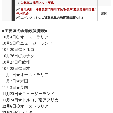
加)
失業率
＆
雇用ネット変化
米)
雇用統計
：
非農業部門雇用者数
/
失業率
/
製造業雇用者数
/
平均時給
米国
米)エバンス：シカゴ連銀総裁の発言(投票権なし)
■主要国の金融政策発表■
10月4日◎オーストラリア
10月5日◎ニュージーランド
10月20日◎トルコ
10月26日◎カナダ
10月27日◎欧州
10月28日◎日本
11月1日★オーストラリア
11月2日★米国
11月3日★英国
11月23日★ニュージーランド
11月24日★トルコ、南アフリカ
12月6日◇オーストラリア
12月7日◇カナダ