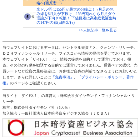
略へ(西原宏一)
米ドル/円は155円が最大の分岐点！ 7月足の包
み線を8月足が下抜け、155円割れなら月足ダウ
理論が下向き転換！ 下値目処は高市総裁誕生時
の147円の窓(田向宏行)
>>人気記事一覧を見る
当ウェブサイトにおけるデータは、セントラル短資ＦＸ、クォンツ・リサーチ、
ＤＺＨフィナンシャルリサーチ、フィスコから情報の提供を受けております。
本ウェブサイト「ザイFX！」は、情報の提供を目的として運営しており、投
資、その他の行動を勧誘する目的では運営しておりません。通貨ペアの選択、売
買レートなど投資の最終決定は、お客様ご自身の判断でなさるようにお願いいた
します。さらに詳しいことは
「免責事項」
、
「プライバシー・ポリシー、著作
権」
のページをご確認ください。
当サイト「ザイFX！」の運営元：株式会社ダイヤモンド・フィナンシャル・リ
サーチ
株主：株式会社ダイヤモンド社（100％）
加入協会：一般社団法人日本暗号資産ビジネス協会（ＪＣＢＡ）