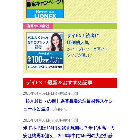
ザイFX！読者に
圧倒的人気！
狭いスプレッドと高いス
ワップが魅力！
ザイFX！最新＆おすすめ記事
2026年08月09日(日)17時52分公開
【8月10日～の週】為替相場の注目材料スケジ
ュールと焦点
（羊飼い）
2026年08月07日(金)18時09分公開
米ドル/円は150円を試す展開に!? 米ドル高・円
安は終焉を迎え、2026年中に140円の大台打診