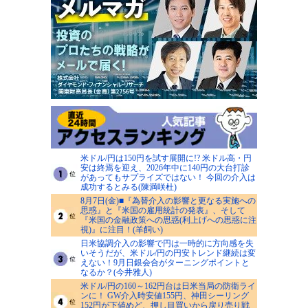
米ドル/円は150円を試す展開に!? 米ドル高・円
安は終焉を迎え、2026年中に140円の大台打診
があってもサプライズではない！ 今回の介入は
成功するとみる(陳満咲杜)
8月7日(金)■『為替介入の影響と更なる実施への
思惑』と『米国の雇用統計の発表』、そして
『米国の金融政策への思惑(利上げへの思惑に注
視)』に注目！(羊飼い)
日米協調介入の影響で円は一時的に方向感を失
いそうだが、米ドル/円の円安トレンド継続は変
えない！9月日銀会合がターニングポイントと
なるか？(今井雅人)
米ドル/円の160～162円台は日米当局の防衛ライ
ンに！ GW介入時安値155円、神田シーリング
152円が下値めど、押し目買いから戻り売り戦