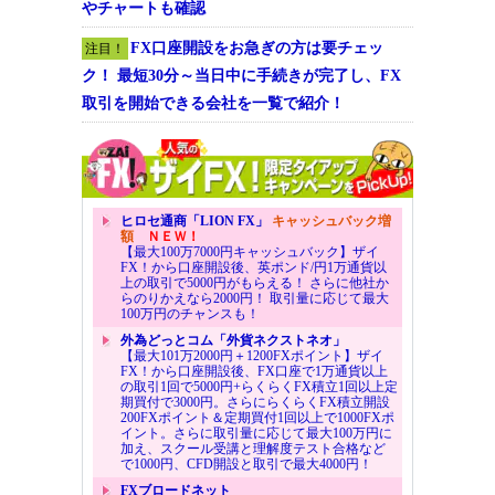
やチャートも確認
FX口座開設をお急ぎの方は要チェッ
注目！
ク！ 最短30分～当日中に手続きが完了し、FX
取引を開始できる会社を一覧で紹介！
ヒロセ通商「LION FX」
キャッシュバック増
額
ＮＥＷ！
【最大100万7000円キャッシュバック】ザイ
FX！から口座開設後、英ポンド/円1万通貨以
上の取引で5000円がもらえる！ さらに他社か
らのりかえなら2000円！ 取引量に応じて最大
100万円のチャンスも！
外為どっとコム「外貨ネクストネオ」
【最大101万2000円＋1200FXポイント】ザイ
FX！から口座開設後、FX口座で1万通貨以上
の取引1回で5000円+らくらくFX積立1回以上定
期買付で3000円。さらにらくらくFX積立開設
200FXポイント＆定期買付1回以上で1000FXポ
イント。さらに取引量に応じて最大100万円に
加え、スクール受講と理解度テスト合格など
で1000円、CFD開設と取引で最大4000円！
FXブロードネット