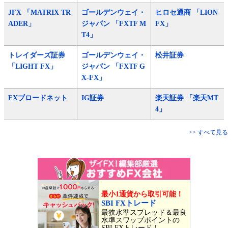
JFX 「MATRIX TR
ゴールデンウェイ・
ヒロセ通商 「LION
ADER」
ジャパン 「FXTF M
FX」
T4」
トレイダーズ証券
ゴールデンウェイ・
松井証券
「LIGHT FX」
ジャパン 「FXTF G
X-FX」
FXブロードネット
IG証券
楽天証券 「楽天MT
4」
>> すべて見る
最小1通貨から取引可能！
SBI FXトレード
最狭水準スプレッド＆最良
水準スワップポイントの
SBI FXトレード！