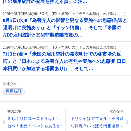
国の雇用統計の発表を控える点』に注…
2026年08月05日(水)06:47公開 [FX・羊飼いの「今日の為替はこれで動く！」]
8月5日(水)■『為替介入の影響と更なる実施への思惑(先週と
週明けに実施あり)』と『イラン情勢』、そして『米国の
ADP雇用統計とISM非製造業指数の…
2026年07月03日(金)06:54公開 [FX・羊飼いの「今日の為替はこれで動く！」]
7月3日(金)■『米国の雇用統計の発表明けでの各市場の反
応』と『日本による為替介入の有無や実施への思惑(昨日日
本円買いが加速する場面あり)』、そして…
関連タグ
雇用統計
前の記事
次の記事
久しぶりにユーロドルは1.42
ギリシャはデフォルト不可避
台へ！重要イベントもあるが
な状況？いっぽう円相場動く