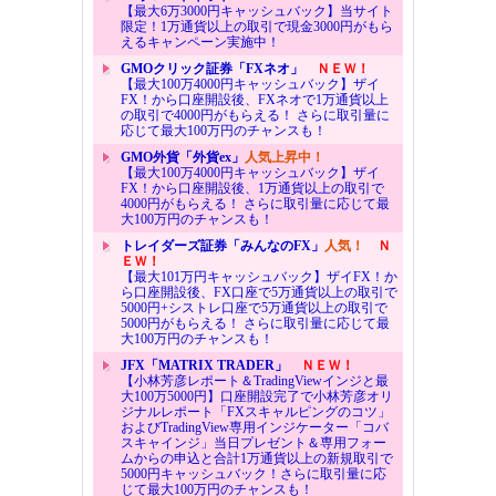
【最大6万3000円キャッシュバック】当サイト
限定！1万通貨以上の取引で現金3000円がもら
えるキャンペーン実施中！
GMOクリック証券「FXネオ」
ＮＥＷ！
【最大100万4000円キャッシュバック】ザイ
FX！から口座開設後、FXネオで1万通貨以上
の取引で4000円がもらえる！ さらに取引量に
応じて最大100万円のチャンスも！
GMO外貨「外貨ex」
人気上昇中！
【最大100万4000円キャッシュバック】ザイ
FX！から口座開設後、1万通貨以上の取引で
4000円がもらえる！ さらに取引量に応じて最
大100万円のチャンスも！
トレイダーズ証券「みんなのFX」
人気！
Ｎ
ＥＷ！
【最大101万円キャッシュバック】ザイFX！か
ら口座開設後、FX口座で5万通貨以上の取引で
5000円+シストレ口座で5万通貨以上の取引で
5000円がもらえる！ さらに取引量に応じて最
大100万円のチャンスも！
JFX「MATRIX TRADER」
ＮＥＷ！
【小林芳彦レポート＆TradingViewインジと最
大100万5000円】口座開設完了で小林芳彦オリ
ジナルレポート「FXスキャルピングのコツ」
およびTradingView専用インジケーター「コバ
スキャインジ」当日プレゼント＆専用フォー
ムからの申込と合計1万通貨以上の新規取引で
5000円キャッシュバック！さらに取引量に応
じて最大100万円のチャンスも！