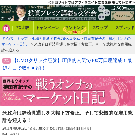
FX比較
キャンペーン
ランキング
スワップ
スプレッド
ザイFX！トップ
>
相場を見通す超強力FXコラム
>
持田有紀子の「戦うオンナの
マーケット日記」
> 米政府は経済見通しを大幅下方修正、そして悲観的な雇用統
計を迎える！
【GMOクリック証券】圧倒的人気で100万口座達成！最
短即日で取引可能！
米政府は経済見通しを大幅下方修正、
そして悲観的な雇用統
計を迎える！
2011年09月02日(金)18:38公開
[2011年09月02日(金)18:38更新]
持田有紀子