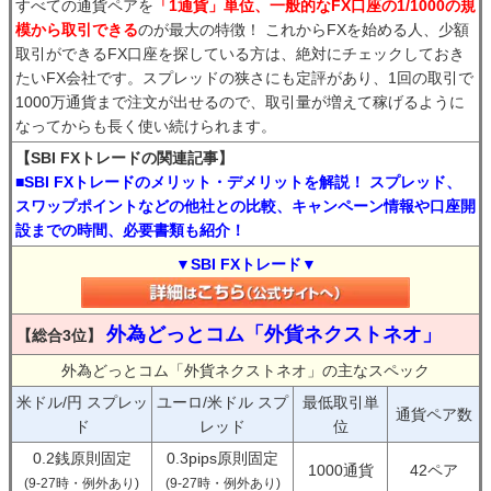
すべての通貨ペアを
「1通貨」単位、一般的なFX口座の1/1000の規
模から取引できる
のが最大の特徴！ これからFXを始める人、少額
取引ができるFX口座を探している方は、絶対にチェックしておき
たいFX会社です。スプレッドの狭さにも定評があり、1回の取引で
1000万通貨まで注文が出せるので、取引量が増えて稼げるように
なってからも長く使い続けられます。
【SBI FXトレードの関連記事】
■SBI FXトレードのメリット・デメリットを解説！ スプレッド、
スワップポイントなどの他社との比較、キャンペーン情報や口座開
設までの時間、必要書類も紹介！
▼SBI FXトレード▼
外為どっとコム「外貨ネクストネオ」
【総合3位】
外為どっとコム「外貨ネクストネオ」の主なスペック
米ドル/円 スプレッ
ユーロ/米ドル スプ
最低取引単
通貨ペア数
ド
レッド
位
0.2銭原則固定
0.3pips原則固定
1000通貨
42ペア
(9-27時・例外あり)
(9-27時・例外あり)