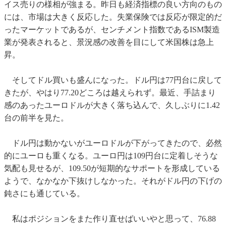
イス売りの様相が強まる。昨日も経済指標の良い方向のもの
には、市場は大きく反応した。失業保険では反応が限定的だ
ったマーケットであるが、センチメント指数であるISM製造
業が発表されると、景況感の改善を目にして米国株は急上
昇。
そしてドル買いも盛んになった。ドル円は77円台に戻して
きたが、やはり77.20どころは越えられず。最近、手詰まり
感のあったユーロドルが大きく落ち込んで、久しぶりに1.42
台の前半を見た。
ドル円は動かないがユーロドルが下がってきたので、必然
的にユーロも重くなる。ユーロ円は109円台に定着しそうな
気配も見せるが、109.50が短期的なサポートを形成している
ようで、なかなか下抜けしなかった。それがドル円の下げの
鈍さにも通じている。
私はポジションをまた作り直せばいいやと思って、76.88