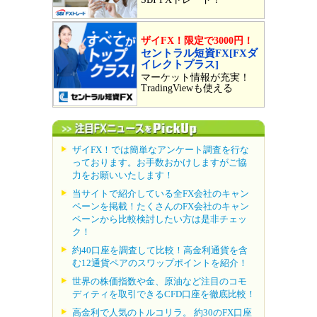
ザイFX！限定で3000円！
セントラル短資FX[FXダ
イレクトプラス]
マーケット情報が充実！
TradingViewも使える
ザイFX！では簡単なアンケート調査を行な
っております。お手数おかけしますがご協
力をお願いいたします！
当サイトで紹介している全FX会社のキャン
ペーンを掲載！たくさんのFX会社のキャン
ペーンから比較検討したい方は是非チェッ
ク！
約40口座を調査して比較！高金利通貨を含
む12通貨ペアのスワップポイントを紹介！
世界の株価指数や金、原油など注目のコモ
ディティを取引できるCFD口座を徹底比較！
高金利で人気のトルコリラ。 約30のFX口座