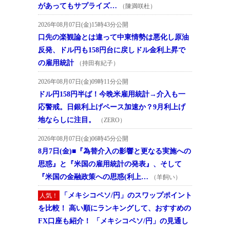
があってもサプライズ…
（陳満咲杜）
2026年08月07日(金)15時43分公開
口先の楽観論とは違って中東情勢は悪化し原油
反発、ドル円も158円台に戻しドル金利上昇で
の雇用統計
（持田有紀子）
2026年08月07日(金)09時11分公開
ドル円158円半ば！今晩米雇用統計→介入も一
応警戒。日銀利上げペース加速か？9月利上げ
地ならしに注目。
（ZERO）
2026年08月07日(金)06時45分公開
8月7日(金)■『為替介入の影響と更なる実施への
思惑』と『米国の雇用統計の発表』、そして
『米国の金融政策への思惑(利上…
（羊飼い）
「メキシコペソ/円」のスワップポイント
人気！
を比較！ 高い順にランキングして、おすすめの
FX口座も紹介！ 「メキシコペソ/円」の見通し