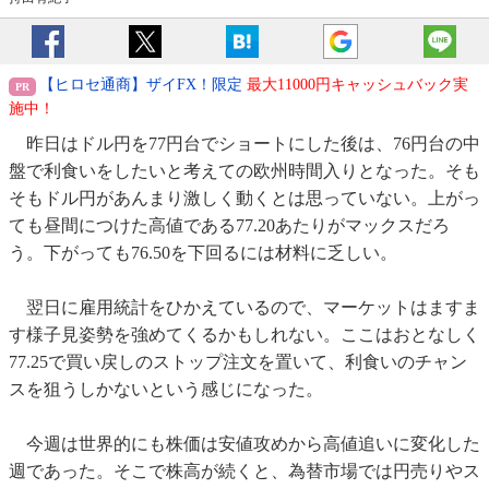
【ヒロセ通商】ザイFX！限定
最大11000円キャッシュバック実
施中！
昨日はドル円を77円台でショートにした後は、76円台の中
盤で利食いをしたいと考えての欧州時間入りとなった。そも
そもドル円があんまり激しく動くとは思っていない。上がっ
ても昼間につけた高値である77.20あたりがマックスだろ
う。下がっても76.50を下回るには材料に乏しい。
翌日に雇用統計をひかえているので、マーケットはますま
す様子見姿勢を強めてくるかもしれない。ここはおとなしく
77.25で買い戻しのストップ注文を置いて、利食いのチャン
スを狙うしかないという感じになった。
今週は世界的にも株価は安値攻めから高値追いに変化した
週であった。そこで株高が続くと、為替市場では円売りやス