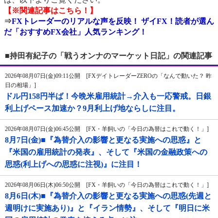
【※関連記事はこちら！】
⇒
FXトレーダーのリアルな声を反映！ ザイFX！読者が選ん
だ「おすすめFX会社」人気ランキング！
■持田有紀子の「戦うオンナのマーケット日記」の関連記事
2026年08月07日(金)09:11公開 [FXデイトレーダーZEROの「なんで動いた？ 昨
日の相場」]
ドル円158円半ば！今晩米雇用統計→介入も一応警戒。日銀
利上げペース加速か？9月利上げ地ならしに注目。
2026年08月07日(金)06:45公開 [FX・羊飼いの「今日の為替はこれで動く！」]
8月7日(金)■『為替介入の影響と更なる実施への思惑』と
『米国の雇用統計の発表』、そして『米国の金融政策への
思惑(利上げへの思惑に注視)』に注目！
2026年08月06日(木)06:50公開 [FX・羊飼いの「今日の為替はこれで動く！」]
8月6日(木)■『為替介入の影響と更なる実施への思惑(先週と
週明けに実施あり)』と『イラン情勢』、そして『明日に米