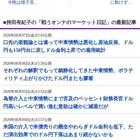
今晩は様子見…
に動けず…
■持田有紀子の「戦うオンナのマーケット日記」の最新記事
2026年08月07日(金)15:43公開
口先の楽観論とは違って中東情勢は悪化し原油反発、ドル
円も158円台に戻しドル金利上昇での雇用統計
2026年08月06日(木)15:29公開
それぞれの解釈でもって鎮静化してきた中東情勢、ボラテ
ィリティ上がりかけたドル円またも膠着
2026年08月05日(水)13:33公開
為替介入と中東情勢にまで言及のベッセント財務長官ドル
円高いレベルで買い進む意欲は確かに減退だが
2026年08月04日(火)15:37公開
米国の介入で米債売りの懸念やわらぎドル金利も低下、た
だ演出効果でのドル円下落はあまり続かないかも