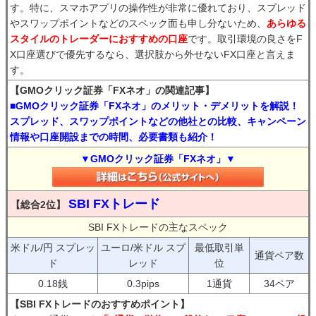
す。特に、スマホアプリの操作性が非常に優れており、スプレッド
やスワップポイントなどのスペック面も申し分ないため、
あらゆる
スタイルのトレーダーにおすすめの口座
です。取引環境の良さをF
X口座選びで優先するなら、選択肢から外せないFX口座と言えま
す。
【GMOクリック証券「FXネオ」の関連記事】
■GMOクリック証券「FXネオ」のメリット・デメリットを解説！
スプレッド、スワップポイントなどの他社との比較、キャンペーン
情報や口座開設までの時間、必要書類も紹介！
▼GMOクリック証券「FXネオ」▼
SBI FXトレード
【総合2位】
SBI FXトレードの主なスペック
米ドル/円 スプレッ
ユーロ/米ドル スプ
最低取引単
通貨ペア数
ド
レッド
位
0.18銭
0.3pips
1通貨
34ペア
【SBI FXトレードのおすすめポイント】