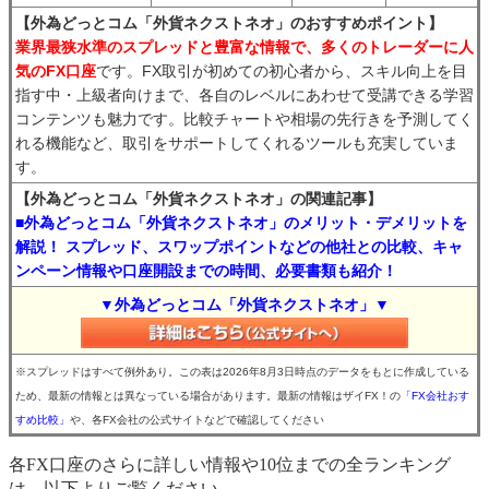
【外為どっとコム「外貨ネクストネオ」のおすすめポイント】
業界最狭水準のスプレッドと豊富な情報で、多くのトレーダーに人
気のFX口座
です。FX取引が初めての初心者から、スキル向上を目
指す中・上級者向けまで、各自のレベルにあわせて受講できる学習
コンテンツも魅力です。比較チャートや相場の先行きを予測してく
れる機能など、取引をサポートしてくれるツールも充実していま
す。
【外為どっとコム「外貨ネクストネオ」の関連記事】
■外為どっとコム「外貨ネクストネオ」のメリット・デメリットを
解説！ スプレッド、スワップポイントなどの他社との比較、キャ
ンペーン情報や口座開設までの時間、必要書類も紹介！
▼外為どっとコム「外貨ネクストネオ」▼
※スプレッドはすべて例外あり。この表は2026年8月3日時点のデータをもとに作成している
ため、最新の情報とは異なっている場合があります。最新の情報はザイFX！の
「FX会社おす
すめ比較」
や、各FX会社の公式サイトなどで確認してください
各FX口座のさらに詳しい情報や10位までの全ランキング
は、以下よりご覧ください。