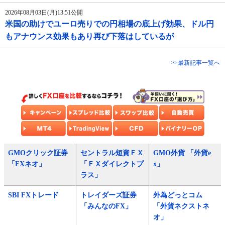
2026年08月03日(月)13:51公開
米国の助けでユーロ売りでの円相場の底上げ効果、ドル円
もアナウンス効果もあり再び下落はしているが
>>最新記事一覧へ
GMOクリック証券
セントラル短資ＦＸ
GMO外貨 「外貨e
「FXネオ」
「ＦＸダイレクトプ
x」
ラス」
SBI FXトレード
トレイダーズ証券
外為どっとコム
「みんなのFX」
「外貨ネクストネ
オ」