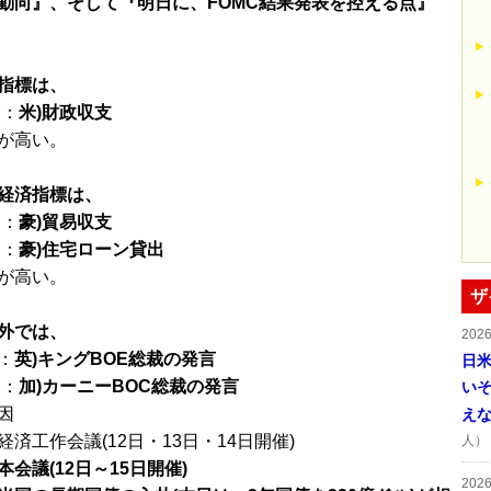
動向』、そして『明日に、FOMC結果発表を控える点』
指標は、
分：
米)財政収支
が高い。
経済指標は、
分：
豪)貿易収支
分：
豪)住宅ローン貸出
が高い。
ザ
外では、
202
：
英)キングBOE総裁の発言
日
分：
加)カーニーBOC総裁の発言
い
因
え
済工作会議(12日・13日・14日開催)
人）
会議(12日～15日開催)
202