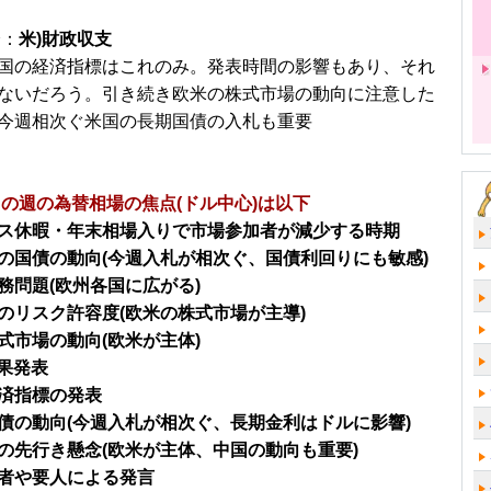
分：
米)財政収支
国の経済指標はこれのみ。発表時間の影響もあり、それ
ないだろう。引き続き欧米の株式市場の動向に注意した
今週相次ぐ米国の長期国債の入札も重要
日～の週の為替相場の焦点(ドル中心)は以下
ス休暇・年末相場入りで市場参加者が減少する時期
の国債の動向(今週入札が相次ぐ、国債利回りにも敏感)
務問題(欧州各国に広がる)
のリスク許容度(欧米の株式市場が主導)
式市場の動向(欧米が主体)
結果発表
済指標の発表
債の動向(今週入札が相次ぐ、長期金利はドルに影響)
の先行き懸念(欧米が主体、中国の動向も重要)
者や要人による発言