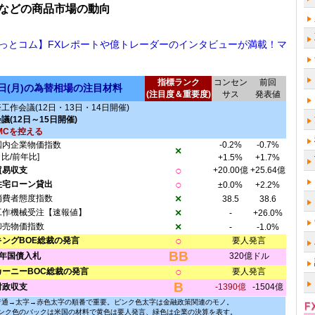
などの商品市場の動向
っとコム】FXレポートや億トレーダーのインタビューが満載！マ
指標ランク
コンセン
前回
2日(月)の為替相場の注目材料
(注目度＆重要度)
サス
発表値
作会議(12日・13日・14日開催)
(12日～15日開催)
MCを控える
国内企業物価指数
-0.2%
-0.7%
×
月比/前年比]
+1.5%
+1.7%
○
貿易収支
+20.00億
+25.64億
○
住宅ローン貸出
±0.0%
+2.2%
×
消費者態度指数
38.5
38.6
×
工作機械受注【速報値】
-
+26.0%
×
卸売物価指数
-
-1.0%
○
キングBOE総裁の発言
要人発言
BB
3年国債入札
320億ドル
○
カーニーBOC総裁の発言
要人発言
B
財政収支
-1390億
-1504億
普通→太字→赤色太字の順番で重要。ピンク色太字は金融政策関連のモノ。
ンク色のバックは米国の材料で黄色は要人発言、緑色は企業の決算を表す。