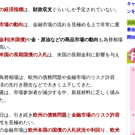
キャ
の経済指標
は、
財政収支
ぐらいしか予定されていない。
ン
注目
市場の動向
は、金融市場の流れを見極める上で非常に重
最短
開
金利(米国債)
や
金・原油などの商品市場の動向
も為替相場
高い。
米国の長期国債の入札
は、米国の長期金利に影響を与え
為替相場は、欧州の債務問題や金融市場のリスク許容
済の先行き懸念などで大きく上下してきた。
週は、市場参加者が減少する中、新規材料に乏しく揉み
た。
日は、引き続き
欧州の債務問題
と
金融市場のリスク許容
性を見極めたい。
の金融市場は
欧州各国の国債の入札状況や利回り
、
欧米