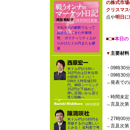
の株式市場
クリスマス
点や
明日に
08月06日更新
それぞれの解釈でもって
鎮静化してきた中東情
勢、 ボラティリティ上が
■□■
本日の
りかけたドル円またも膠
着
▼
主要材料
・09時30
米ドル/円の160～
162円台は日米当局
・09時30
の防衛ラインに！
GW介入時安値155
→
発表での
円、神田シーリング
152円が下値めど、
押し目買いから戻り
・時間未定
売り戦略へ
→
言及次第
08/06更新
・27時00
米ドル/円が165円を
突破するのは難しい
→
言及次第
とみる！ 金利差で考