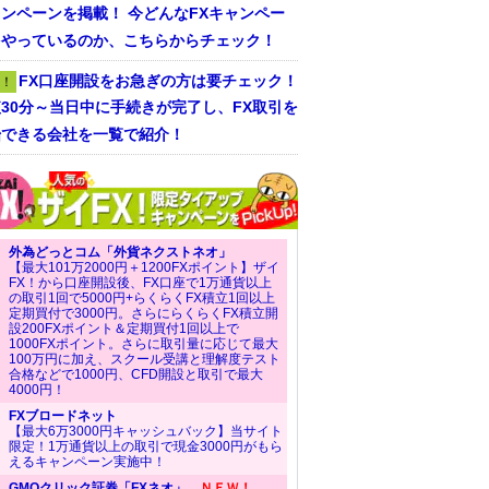
ンペーンを掲載！ 今どんなFXキャンペー
をやっているのか、こちらからチェック！
FX口座開設をお急ぎの方は要チェック！
！
30分～当日中に手続きが完了し、FX取引を
始できる会社を一覧で紹介！
外為どっとコム「外貨ネクストネオ」
【最大101万2000円＋1200FXポイント】ザイ
FX！から口座開設後、FX口座で1万通貨以上
の取引1回で5000円+らくらくFX積立1回以上
定期買付で3000円。さらにらくらくFX積立開
設200FXポイント＆定期買付1回以上で
1000FXポイント。さらに取引量に応じて最大
100万円に加え、スクール受講と理解度テスト
合格などで1000円、CFD開設と取引で最大
4000円！
FXブロードネット
【最大6万3000円キャッシュバック】当サイト
限定！1万通貨以上の取引で現金3000円がもら
えるキャンペーン実施中！
GMOクリック証券「FXネオ」
ＮＥＷ！