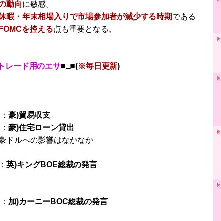
の動向
に敏感。
休暇・年末相場入りで市場参加者が減少する時期
である
FOMCを控える
点も重要となる。
トレード用のエサ
■□■(
※毎日更新
)
分：
豪)貿易収支
分：
豪)住宅ローン貸出
豪ドルへの影響はなかなか
：
英)キングBOE総裁の発言
分：
加)カーニーBOC総裁の発言