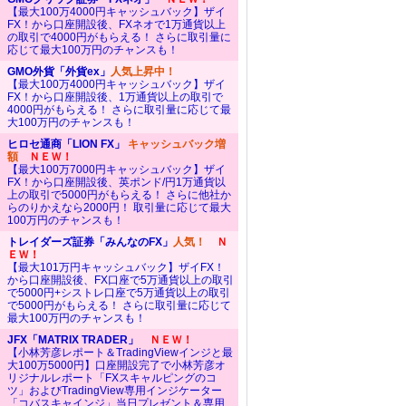
【最大100万4000円キャッシュバック】ザイ
FX！から口座開設後、FXネオで1万通貨以上
の取引で4000円がもらえる！ さらに取引量に
応じて最大100万円のチャンスも！
GMO外貨「外貨ex」
人気上昇中！
【最大100万4000円キャッシュバック】ザイ
FX！から口座開設後、1万通貨以上の取引で
4000円がもらえる！ さらに取引量に応じて最
大100万円のチャンスも！
ヒロセ通商「LION FX」
キャッシュバック増
額
ＮＥＷ！
【最大100万7000円キャッシュバック】ザイ
FX！から口座開設後、英ポンド/円1万通貨以
上の取引で5000円がもらえる！ さらに他社か
らのりかえなら2000円！ 取引量に応じて最大
100万円のチャンスも！
トレイダーズ証券「みんなのFX」
人気！
Ｎ
ＥＷ！
【最大101万円キャッシュバック】ザイFX！
から口座開設後、FX口座で5万通貨以上の取引
で5000円+シストレ口座で5万通貨以上の取引
で5000円がもらえる！ さらに取引量に応じて
最大100万円のチャンスも！
JFX「MATRIX TRADER」
ＮＥＷ！
【小林芳彦レポート＆TradingViewインジと最
大100万5000円】口座開設完了で小林芳彦オ
リジナルレポート「FXスキャルピングのコ
ツ」およびTradingView専用インジケーター
「コバスキャインジ」当日プレゼント＆専用