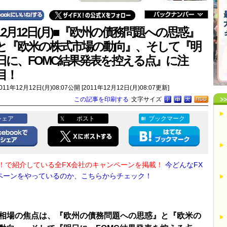
12月12日(月)■『欧州の債務問題への思惑』
と『欧米の株式市場の動向』、そして『明
日に、FOMC結果発表を控える点』に注
目！
011年12月12日(月)08:07公開 [2011年12月12日(月)08:07更新]
この記事を印刷する
文字サイズ
シェア
ポスト
ブックマーク
X！で紹介している全FX会社のキャンペーンを掲載！
今どんなFX
ペーンをやっているのか、こちらからチェック！
相場の焦点は、『欧州の債務問題への思惑』と『欧米の