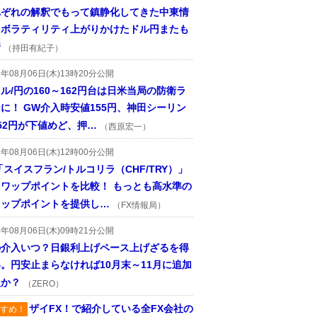
れぞれの解釈でもって鎮静化してきた中東情
、ボラティリティ上がりかけたドル円またも
着
（持田有紀子）
6年08月06日(木)13時20分公開
ル/円の160～162円台は日米当局の防衛ラ
に！ GW介入時安値155円、神田シーリン
52円が下値めど、押…
（西原宏一）
6年08月06日(木)12時00分公開
「スイスフラン/トルコリラ（CHF/TRY）」
スワップポイントを比較！ もっとも高水準の
ワップポイントを提供し…
（FX情報局）
6年08月06日(木)09時21分公開
の介入いつ？日銀利上げペース上げざるを得
。円安止まらなければ10月末～11月に追加
入か？
（ZERO）
ザイFX！で紹介している全FX会社の
すめ！