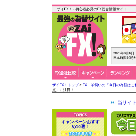
ザイFX！ - 初心者必見のFX総合情報サイト
2026年8月6
日本時間19時8
ザイFX！トップ
>
FX・羊飼いの「今日の為替はこ
点』に注目！
当サイト
キャンペーンおすす
め10選！