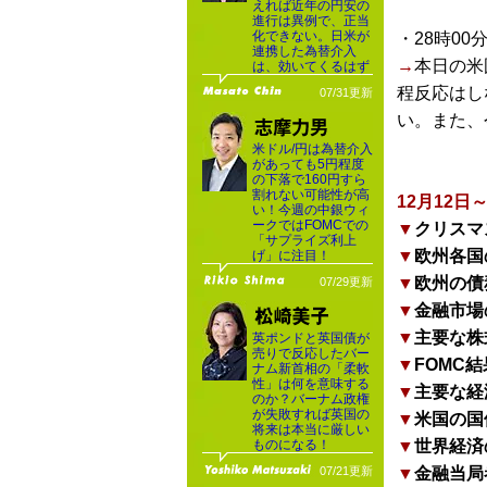
えれば近年の円安の
進行は異例で、正当
化できない。日米が
・28時00
連携した為替介入
→
本日の米
は、効いてくるはず
程反応はし
07/31更新
い。また、
米ドル/円は為替介入
があっても5円程度
の下落で160円すら
割れない可能性が高
12月12
い！今週の中銀ウィ
ークではFOMCでの
▼
クリスマ
「サプライズ利上
▼
欧州各国
げ」に注目！
▼
欧州の債
07/29更新
▼
金融市場
▼
主要な株
英ポンドと英国債が
売りで反応したバー
▼
FOMC
ナム新首相の「柔軟
性」は何を意味する
▼
主要な経
のか？バーナム政権
が失敗すれば英国の
▼
米国の国
将来は本当に厳しい
ものになる！
▼
世界経済
07/21更新
▼
金融当局