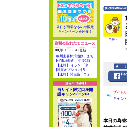
条件が簡単なものや限定
キャンペーンを紹介！
羊飼い
2
08月07日 03:43更新
欧州主要株式指数、まち
NY市場動向（午後2時
【速報】 イラン 「米
[通貨オプション] R
【速報】関係筋「ウォー
当サイト限定口座開
ザイF
設キャンペーン中！
キャン
本日の為替