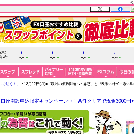
日（木）
--/--
--/--
--/--
--/--
分8秒
--.--
--
--.--
--
--.--
--
--.--
--
れで動く！」
> 12月12日(月)■『欧州の債務問題への思惑』と『欧米の株式市場
口座開設申込限定キャンペーン中！条件クリアで現金3000円