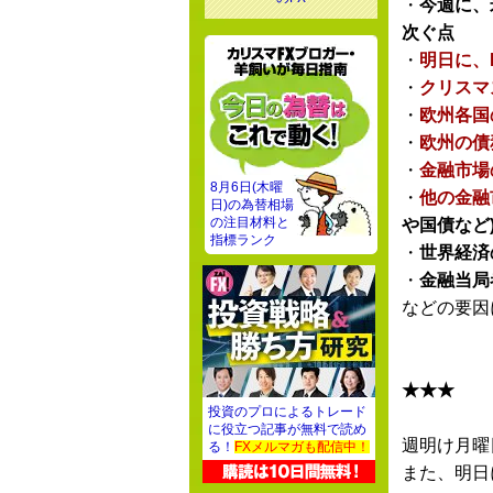
・
今週に、
次ぐ点
・
明日に、
・
クリスマ
・
欧州各国
・
欧州の債
・
金融市場
8月6日(木曜
・
他の金融
日)の為替相場
の注目材料と
や国債など
指標ランク
・
世界経済
・
金融当局
などの要因
★★★
投資のプロによるトレード
に役立つ記事が無料で読め
週明け月曜
る！
FXメルマガも配信中！
また、明日