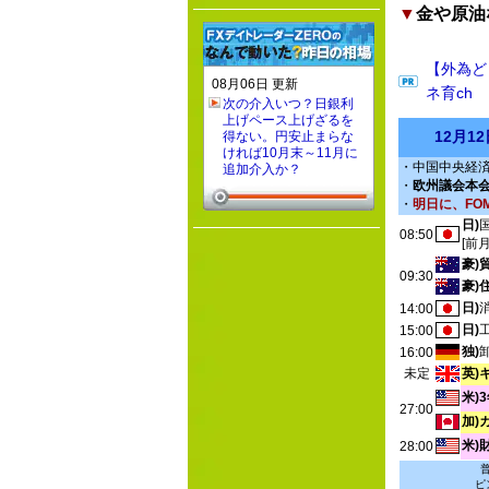
▼
金や原油
【外為ど
08月06日 更新
ネ育ch
次の介入いつ？日銀利
上げペース上げざるを
12月1
得ない。円安止まらな
ければ10月末～11月に
・中国中央経済工
追加介入か？
・
欧州議会本会議
・
明日に、FO
日)
08:50
[前
豪)
09:30
豪)
日)
14:00
日)
15:00
独)
16:00
未定
英)
米)
27:00
加)
米)
28:00
ピ