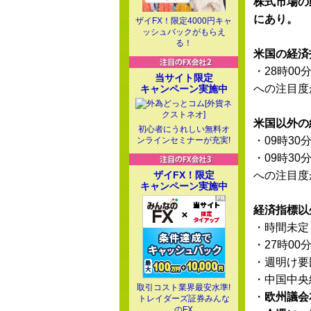
株式市場の
にあり。
ザイFX！限定4000円キャ
ッシュバックがもらえ
る！
米国の経済
・28時00
当サイト限定
への注目度
キャンペーン実施中
米国以外の
初心者にうれしい無料オ
・09時30
ンラインセミナーが充実!
・09時30
ザイFX！限定
への注目度
キャンペーン実施中
経済指標以
・時間未定
・27時00
・週明け要
・中国中央経
取引コスト業界最安水準!
・
欧州議会本
トレイダーズ証券みんな
のFX