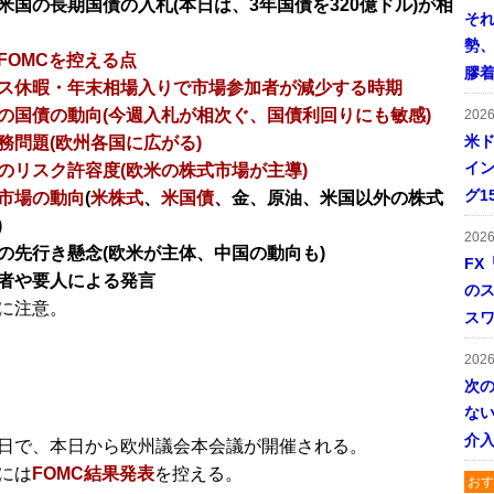
米国の長期国債の入札(本日は、3年国債を320億ドル)が相
そ
勢
FOMCを控える点
膠
ス休暇・年末相場入りで市場参加者が減少する時期
の国債の動向(今週入札が相次ぐ、国債利回りにも敏感)
202
米ド
務問題(欧州各国に広がる)
イン
のリスク許容度(欧米の株式市場が主導)
グ1
市場の動向
(
米株式
、
米国債
、金、原油、米国以外の株式
)
202
の先行き懸念(欧米が主体、中国の動向も)
FX
者や要人による発言
の
に注意。
ス
202
次
ない
介
日で、本日から欧州議会本会議が開催される。
には
FOMC結果発表
を控える。
おす