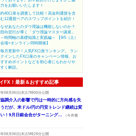
力をお願いいたします！
約40口座を調査して比較！高金利通貨を含
む12通貨ペアのスワップポイントを紹介！
なぜあなたのダウ理論は機能しないのか？
田向宏行が導く「ダウ理論マスター講座」
～時間軸の基礎知識と実践編～ 【9/5（土）
会場+オンライン同時開催】
毎月更新中！人気FX口座ランキング。 ラン
クインしたFX口座のキャンペーン情報、お
すすめポイントなどを初心者にもわかりや
すく解説。
イFX！最新＆おすすめ記事
6年08月06日(木)17時00分公開
米協調介入の影響で円は一時的に方向感を失
そうだが、米ドル/円の円安トレンド継続は変
ない！9月日銀会合がターニング…
（今井雅
6年08月06日(木)15時29分公開