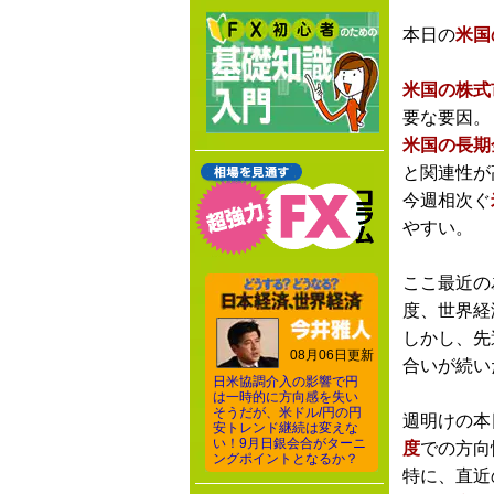
本日の
米国
米国の株式
要な要因。
米国の長期
と関連性が
今週相次ぐ
やすい。
ここ最近の
度、世界経
しかし、先
08月06日更新
合いが続い
日米協調介入の影響で円
は一時的に方向感を失い
そうだが、米ドル/円の円
週明けの本
安トレンド継続は変えな
い！9月日銀会合がターニ
度
での方向
ングポイントとなるか？
特に、直近