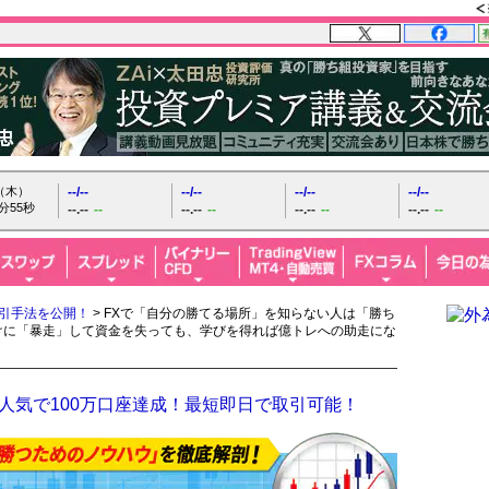
日（木）
--/--
--/--
--/--
--/--
分56秒
--.--
--
--.--
--
--.--
--
--.--
--
取引手法を公開！
> FXで「自分の勝てる場所」を知らない人は「勝ち
けに「暴走」して資金を失っても、学びを得れば億トレへの助走にな
人気で100万口座達成！最短即日で取引可能！