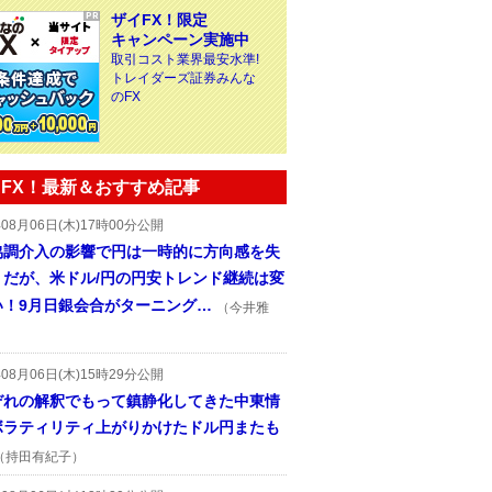
ザイFX！限定
キャンペーン実施中
取引コスト業界最安水準!
トレイダーズ証券みんな
のFX
FX！最新＆おすすめ記事
年08月06日(木)17時00分公開
協調介入の影響で円は一時的に方向感を失
うだが、米ドル/円の円安トレンド継続は変
い！9月日銀会合がターニング…
（今井雅
年08月06日(木)15時29分公開
ぞれの解釈でもって鎮静化してきた中東情
ボラティリティ上がりかけたドル円またも
（持田有紀子）