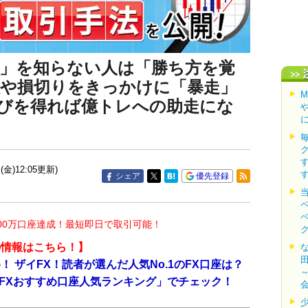
所」を知らない人は「勝ち方を覚
敗や損切りをきっかけに「暴走」
びを得れば億トレへの助走にな
(金)12:05更新)
シェア
優先登録
00万口座達成！最短即日で取引可能！
の情報はこちら！】
 ザイFX！読者が選んだ人気No.1のFX口座は？
「FXおすすめ口座人気ランキング」でチェック！