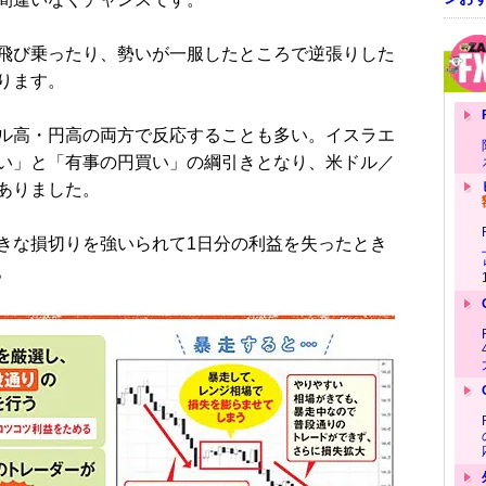
飛び乗ったり、勢いが一服したところで逆張りした
ります。
ル高・円高の両方で反応することも多い。イスラエ
い」と「有事の円買い」の綱引きとなり、米ドル／
ありました。
な損切りを強いられて1日分の利益を失ったとき
。