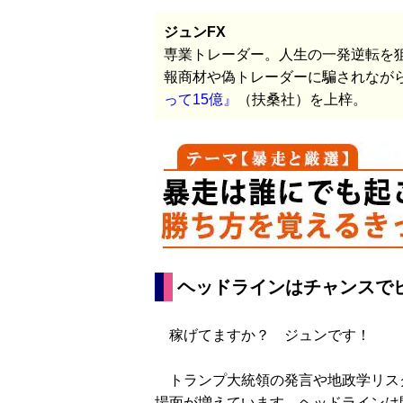
ジュンFX
専業トレーダー。人生の一発逆転を狙い
報商材や偽トレーダーに騙されながら
って15億』
（扶桑社）を上梓。
ヘッドラインはチャンスで
稼げてますか？ ジュンです！
トランプ大統領の発言や地政学リス
場面が増えています。ヘッドラインは