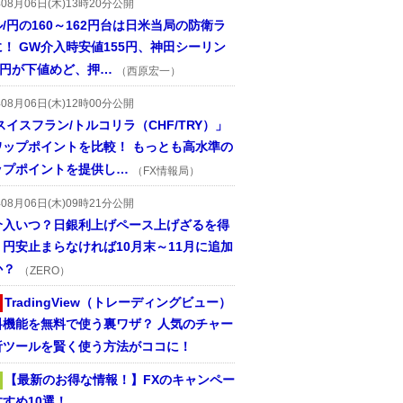
年08月06日(木)13時20分公開
/円の160～162円台は日米当局の防衛ラ
！ GW介入時安値155円、神田シーリン
2円が下値めど、押…
（西原宏一）
年08月06日(木)12時00分公開
スイスフラン/トルコリラ（CHF/TRY）」
ワップポイントを比較！ もっとも高水準の
ップポイントを提供し…
（FX情報局）
年08月06日(木)09時21分公開
介入いつ？日銀利上げペース上げざるを得
円安止まらなければ10月末～11月に追加
か？
（ZERO）
TradingView（トレーディングビュー）
料機能を無料で使う裏ワザ？ 人気のチャー
析ツールを賢く使う方法がココに！
【最新のお得な情報！】FXのキャンペー
すめ10選！