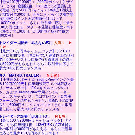
【最大101万2000円＋1200FXポイント】ザイ
FX！から口座開設後、FX口座で1万通貨以上
の取引1回で5000円+らくらくFX積立1回以上
定期買付で3000円。さらにらくらくFX積立開
設200FXポイント＆定期買付1回以上で
1000FXポイント。さらに取引量に応じて最大
100万円に加え、スクール受講と理解度テスト
合格などで1000円、CFD開設と取引で最大
4000円！
トレイダーズ証券「みんなのFX」
人気！
Ｎ
ＥＷ！
【最大101万円キャッシュバック】ザイFX！
から口座開設後、FX口座で5万通貨以上の取引
で5000円+シストレ口座で5万通貨以上の取引
で5000円がもらえる！ さらに取引量に応じて
最大100万円のチャンスも！
JFX「MATRIX TRADER」
ＮＥＷ！
【小林芳彦レポート＆TradingViewインジと最
大100万5000円】口座開設完了で小林芳彦オ
リジナルレポート「FXスキャルピングのコ
ツ」およびTradingView専用インジケーター
「コバスキャインジ」当日プレゼント＆専用
フォームからの申込と合計1万通貨以上の新規
取引で5000円キャッシュバック！さらに取引
量に応じて最大100万円のチャンスも！
トレイダーズ証券「LIGHT FX」
ＮＥＷ！
【最大100万3000円キャッシュバック】ザイ
FX！から口座開設後、LIGHT FXで5万通貨以
上の取引で3000円がもらえる！さらに取引量
に応じて最大100万円のチャンスも！