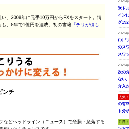
2026
米ドル
インに
、2008年に元手10万円からFXをスタート。情
グ15
も、8年で1億円を達成。初の書籍
『チリが積も
2026
FX「
のス
スワ
2026
次の
ない。
介入
ピンチ
人気！
の有
ト分
クなどヘッドライン（ニュース）で急騰・急落する
注目！
ンおす
間違いなくチャンスです。