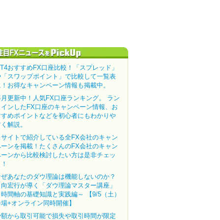
MT4おすすめFX口座比較！「スプレッド」
や「スワップポイント」で比較して一覧表
に！お得なキャンペーン情報も掲載中。
毎月更新中！人気FX口座ランキング。 ラン
クインしたFX口座のキャンペーン情報、お
すすめポイントなどを初心者にもわかりや
すく解説。
当サイトで紹介している全FX会社のキャン
ペーンを掲載！たくさんのFX会社のキャン
ペーンから比較検討したい方は是非チェッ
ク！
なぜあなたのダウ理論は機能しないのか？
田向宏行が導く「ダウ理論マスター講座」
～時間軸の基礎知識と実践編～ 【9/5（土）
会場+オンライン同時開催】
少額から取引可能で損失や取引時間が限定