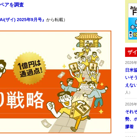
貨ペアを調査
(ザイ) 2025年9月号』
から転載）
ザイ
2026
日米
いそ
えな
人）
2026
それ
勢、
膠着