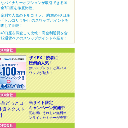
的なバイナリーオプションが取引できる国
内全7口座を徹底比較。
高金利で人気のトルコリラ。 約30のFX口座
の「トルコリラ/円」のスワップポイントを
調査して比較！
約40口座を調査して比較！高金利通貨を含
む12通貨ペアのスワップポイントを紹介！
ザイFX！読者に
圧倒的人気！
狭いスプレッドと高いス
ワップが魅力！
当サイト限定
キャンペーン実施中
初心者にうれしい無料オ
ンラインセミナーが充実!