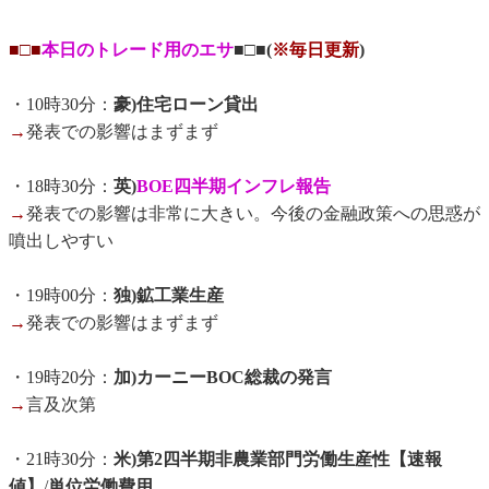
■□■
本日のトレード用のエサ
■□■(
※毎日更新
)
・10時30分：
豪)住宅ローン貸出
→
発表での影響はまずまず
・18時30分：
英)
BOE四半期インフレ報告
→
発表での影響は非常に大きい。今後の金融政策への思惑が
噴出しやすい
・19時00分：
独)鉱工業生産
→
発表での影響はまずまず
・19時20分：
加)カーニーBOC総裁の発言
→
言及次第
・21時30分：
米)第2四半期非農業部門労働生産性【速報
値】
/
単位労働費用