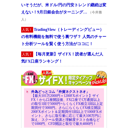
いそうだが、米ドル/円の円安トレンド継続は変
えない！9月日銀会合がターニング…
（今井雅
人）
TradingView（トレーディングビュー）
人気！
の有料機能を無料で使う裏ワザ？ 人気のチャー
ト分析ツールを賢く使う方法がココに！
【毎月更新】ザイFX！読者が選んだ人
人気！
気FX口座ランキング！
外為どっとコム「外貨ネクストネオ」
【最大101万2000円＋1200FXポイント】ザイ
FX！から口座開設後、FX口座で1万通貨以上
の取引1回で5000円+らくらくFX積立1回以上定
期買付で3000円。さらにらくらくFX積立開設
200FXポイント＆定期買付1回以上で1000FXポ
イント。さらに取引量に応じて最大100万円に
加え、スクール受講と理解度テスト合格など
で1000円、CFD開設と取引で最大4000円！