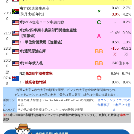
0
+0.4%
+2.7%
南ア)
製造業生産高
×
20:0
[前月比/前年比]
+3.0%
+4.2%
0
C
米)
MBA住宅ローン申請指数
-
+0.2%
米)第2四半期非農業部門労働生産性
+1.4%
-0.9%
21:3
A
【速報値】
0
↑・単位労働費用【速報値】
+0.5%
+1.3%
23:3
-155
-652.2
BB
米)週間原油在庫
0
万
万
26:0
BB
米)10年債入札
240億ドル
0
翌
NZ)
第2四半期失業率
6.5%
6.7%
◎
07:4
↑・
就業者数増減
+0.4%
+0.4%
5
普通→太字→赤色太字の順番で重要。ピンク色太字は金融政策関連のもの。
ピンク色のバックは米国の材料で黄色は要人発言、緑色は企業の決算を表す。
重要ラン
米国の経済指標はSS→S→AA→A→BB→B→Cの7段階で
当コンテンツについての
ク
表記
免罪事項・ご利用上注意
について
その他の経済指標は◎→○→△→×の4段階で表記
点
※
15時～20時に市場予想値(コンセンサス)の最新の数値をチェックし、更新した数値は
赤字
で
表記