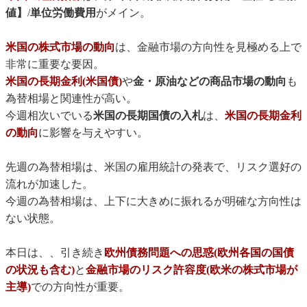
値】
/
単位労働費用
がメイン。
米国の株式市場の動向
は、金融市場の方向性を見極める上で
非常に重要な要因。
米国の長期金利(米国債)
や
金・原油などの商品市場の動向
も
為替相場と関連性が高い。
今週相次いでいる
米国の長期国債の入札
は、
米国の長期金利
の動向
に影響を与えやすい。
先週の為替相場は、米国の雇用統計の発表で、リスク選好の
流れが加速した。
今週の為替相場は、上下に大きめに振れるが明確な方向性は
ない状態。
本日は、、引き続き
欧州債務問題への思惑(欧州各国の国債
の状況も含む)
と
金融市場のリスク許容度(欧米の株式市場が
主導)
での方向性が重要。