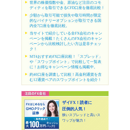
世界の株価指数や金、原油など注目のコモ
ディティを取引できるCFD口座を徹底比較！
少額から取引可能で損失や取引時間が限定
的なバイナリーオプションが取引できる国
内全7口座を徹底比較。
当サイトで紹介している全FX会社のキャン
ペーンを掲載！たくさんのFX会社のキャン
ペーンから比較検討したい方は是非チェッ
ク！
MT4おすすめFX口座比較！「スプレッド」
や「スワップポイント」で比較して一覧表
に！お得なキャンペーン情報も掲載中。
約40口座を調査して比較！高金利通貨を含
む12通貨ペアのスワップポイントを紹介！
ザイFX！読者に
圧倒的人気！
狭いスプレッドと高いス
ワップが魅力！