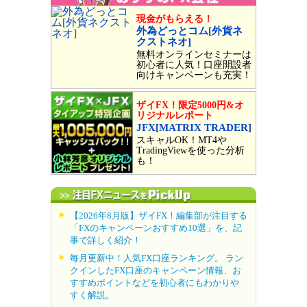
現金がもらえる！
外為どっとコム[外貨ネ
クストネオ]
無料オンラインセミナーは
初心者に人気！口座開設者
向けキャンペーンも充実！
ザイFX！限定5000円&オ
リジナルレポート
JFX[MATRIX TRADER]
スキャルOK！MT4や
TradingViewを使った分析
も！
【2026年8月版】ザイFX！編集部が注目する
「FXのキャンペーンおすすめ10選」を、記
事で詳しく紹介！
毎月更新中！人気FX口座ランキング。 ラン
クインしたFX口座のキャンペーン情報、お
すすめポイントなどを初心者にもわかりや
すく解説。