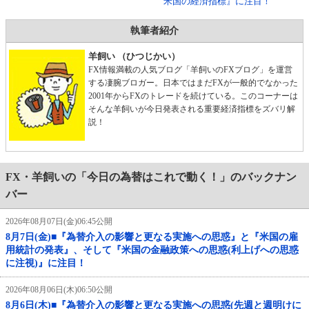
米国の経済指標』に注目！
執筆者紹介
羊飼い （ひつじかい）
FX情報満載の人気ブログ「羊飼いのFXブログ」を運営
する凄腕ブロガー。日本ではまだFXが一般的でなかった
2001年からFXのトレードを続けている。このコーナーは
そんな羊飼いが今日発表される重要経済指標をズバリ解
説！
FX・羊飼いの「今日の為替はこれで動く！」のバックナン
バー
2026年08月07日(金)06:45公開
8月7日(金)■『為替介入の影響と更なる実施への思惑』と『米国の雇
用統計の発表』、そして『米国の金融政策への思惑(利上げへの思惑
に注視)』に注目！
2026年08月06日(木)06:50公開
8月6日(木)■『為替介入の影響と更なる実施への思惑(先週と週明けに