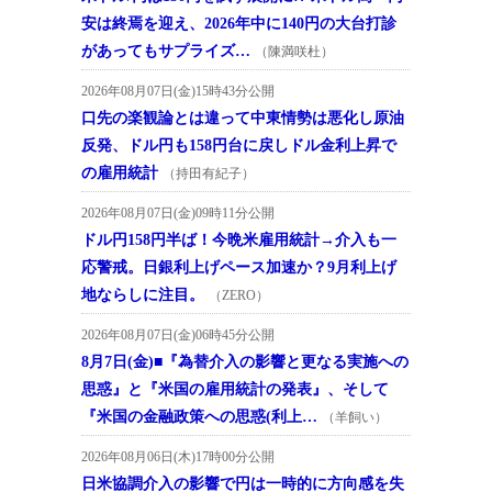
安は終焉を迎え、2026年中に140円の大台打診
があってもサプライズ…
（陳満咲杜）
2026年08月07日(金)15時43分公開
口先の楽観論とは違って中東情勢は悪化し原油
反発、ドル円も158円台に戻しドル金利上昇で
の雇用統計
（持田有紀子）
2026年08月07日(金)09時11分公開
ドル円158円半ば！今晩米雇用統計→介入も一
応警戒。日銀利上げペース加速か？9月利上げ
地ならしに注目。
（ZERO）
2026年08月07日(金)06時45分公開
8月7日(金)■『為替介入の影響と更なる実施への
思惑』と『米国の雇用統計の発表』、そして
『米国の金融政策への思惑(利上…
（羊飼い）
2026年08月06日(木)17時00分公開
日米協調介入の影響で円は一時的に方向感を失