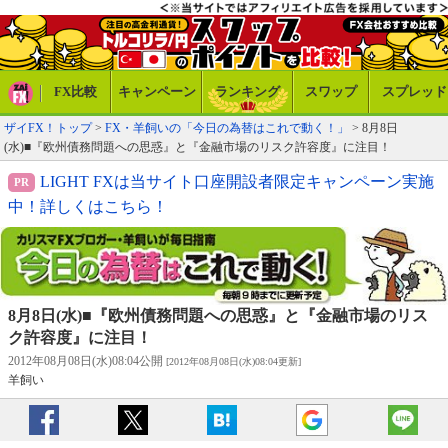
FX比較
キャンペーン
ランキング
スワップ
スプレッド
ザイFX！トップ
>
FX・羊飼いの「今日の為替はこれで動く！」
> 8月8日
(水)■『欧州債務問題への思惑』と『金融市場のリスク許容度』に注目！
LIGHT FXは当サイト口座開設者限定キャンペーン実施
中！詳しくはこちら！
8月8日(水)■『欧州債務問題への思惑』と『金融市場のリス
ク許容度』に注目！
2012年08月08日(水)08:04公開
[2012年08月08日(水)08:04更新]
羊飼い