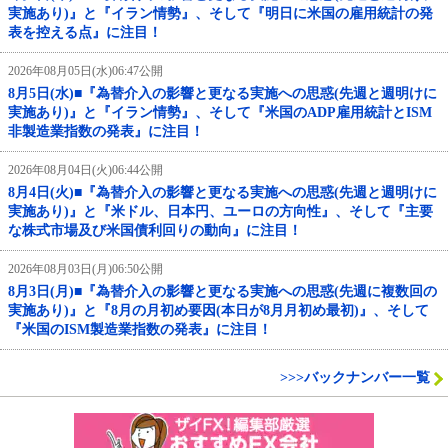
実施あり)』と『イラン情勢』、そして『明日に米国の雇用統計の発
表を控える点』に注目！
2026年08月05日(水)06:47公開
8月5日(水)■『為替介入の影響と更なる実施への思惑(先週と週明けに
実施あり)』と『イラン情勢』、そして『米国のADP雇用統計とISM
非製造業指数の発表』に注目！
2026年08月04日(火)06:44公開
8月4日(火)■『為替介入の影響と更なる実施への思惑(先週と週明けに
実施あり)』と『米ドル、日本円、ユーロの方向性』、そして『主要
な株式市場及び米国債利回りの動向』に注目！
2026年08月03日(月)06:50公開
8月3日(月)■『為替介入の影響と更なる実施への思惑(先週に複数回の
実施あり)』と『8月の月初め要因(本日が8月月初め最初)』、そして
『米国のISM製造業指数の発表』に注目！
>>>バックナンバー一覧