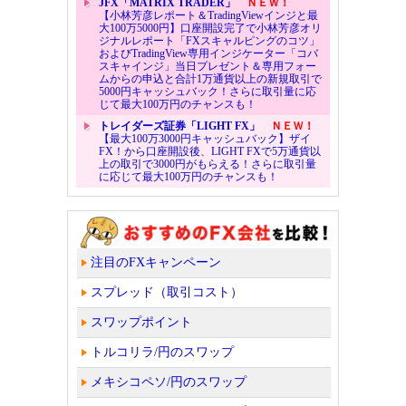
JFX「MATRIX TRADER」
ＮＥＷ！
【小林芳彦レポート＆TradingViewインジと最
大100万5000円】口座開設完了で小林芳彦オリ
ジナルレポート「FXスキャルピングのコツ」
およびTradingView専用インジケーター「コバ
スキャインジ」当日プレゼント＆専用フォー
ムからの申込と合計1万通貨以上の新規取引で
5000円キャッシュバック！さらに取引量に応
じて最大100万円のチャンスも！
トレイダーズ証券「LIGHT FX」
ＮＥＷ！
【最大100万3000円キャッシュバック】ザイ
FX！から口座開設後、LIGHT FXで5万通貨以
上の取引で3000円がもらえる！さらに取引量
に応じて最大100万円のチャンスも！
注目のFXキャンペーン
スプレッド（取引コスト）
スワップポイント
トルコリラ/円のスワップ
メキシコペソ/円のスワップ