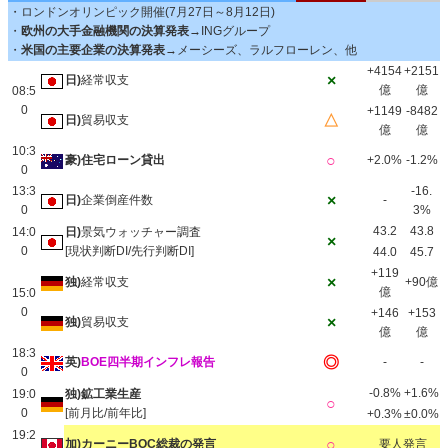
・ロンドンオリンピック開催(7月27日～8月12日)
・
欧州の大手金融機関の決算発表→
INGグループ
・
米国の主要企業の決算発表
→メーシーズ、ラルフローレン、他
+4154
+2151
×
日)
経常収支
億
億
08:5
0
+1149
-8482
△
日)
貿易収支
億
億
10:3
○
豪)住宅ローン貸出
+2.0%
-1.2%
0
13:3
-16.
×
日)
企業倒産件数
-
0
3%
43.2
43.8
14:0
日)
景気ウォッチャー調査
×
0
[現状判断DI/先行判断DI]
44.0
45.7
+119
×
独)
経常収支
+90億
億
15:0
0
+146
+153
×
独)
貿易収支
億
億
18:3
◎
英)
BOE四半期インフレ報告
-
-
0
-0.8%
+1.6%
19:0
独)鉱工業生産
○
0
[前月比/前年比]
+0.3%
±0.0%
19:2
○
加)カーニーBOC総裁の発言
要人発言