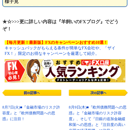
様子見
★☆>>>更に詳しい内容は『羊飼いのFXブログ』でどう
ぞ！
【毎月更新！最新版】FXのキャンペーンおすすめ10選！
キャッシュバックがもらえる条件が簡単なFX会社や、「ザイ
FX！」限定のお得なキャンペーンを厳選して紹介。
8月7日(火)■『金融市場のリスク許
8月9日(木)■『欧州債務問題への思
容度』と『欧州債務問題への思
惑』と『金融市場のリスク許容
惑』に注目！
度』、そして『日銀の追加金融緩
和策への思惑』と『注目度の高い