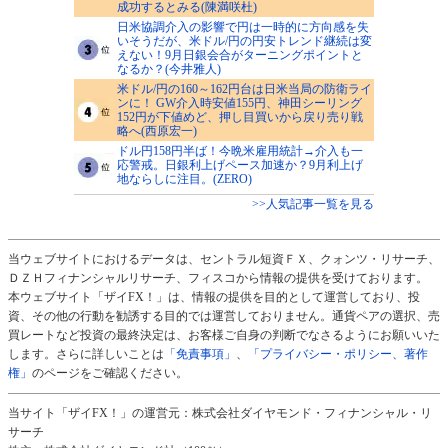
成功するとみる(陳満咲杜)
日米協調介入の影響で円は一時的に方向感を失
いそうだが、米ドル/円の円安トレンド継続は変
えない！9月日銀会合がターニングポイントと
なるか？(今井雅人)
米ドル/円の160～162円台は日米当局の防衛ライ
ンに！ GW介入時安値155円、神田シーリング
152円が下値めど、押し目買いから戻り売り戦
略へ(西原宏一)
ドル円158円半ば！今晩米雇用統計→介入も一
応警戒。日銀利上げペース加速か？9月利上げ
地ならしに注目。(ZERO)
>>人気記事一覧を見る
当ウェブサイトにおけるデータは、セントラル短資ＦＸ、クォンツ・リサーチ、
ＤＺＨフィナンシャルリサーチ、フィスコから情報の提供を受けております。
本ウェブサイト「ザイFX！」は、情報の提供を目的として運営しており、投
資、その他の行動を勧誘する目的では運営しておりません。通貨ペアの選択、売
買レートなど投資の最終決定は、お客様ご自身の判断でなさるようにお願いいた
します。さらに詳しいことは
「免責事項」
、
「プライバシー・ポリシー、著作
権」
のページをご確認ください。
当サイト「ザイFX！」の運営元：株式会社ダイヤモンド・フィナンシャル・リ
サーチ