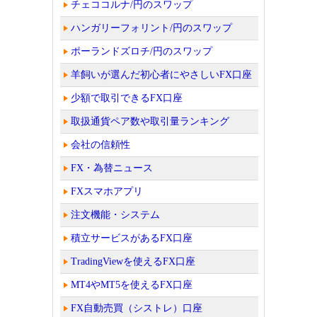
チェココルナ/円のスワップ
ハンガリーフォリント/円のスワップ
ポーランドズロチ/円のスワップ
羊飼いが選んだ初心者にやさしいFX口座
少額で取引できるFX口座
取扱通貨ペア数や取引量ランキング
会社の信頼性
FX・為替ニュース
FXスマホアプリ
注文機能・システム
積立サービスがあるFX口座
TradingViewを使えるFX口座
MT4やMT5を使えるFX口座
FX自動売買（シストレ）口座