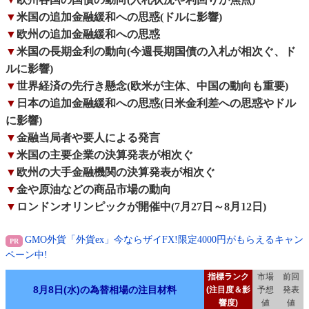
▼
米国の追加金融緩和への思惑(ドルに影響)
▼
欧州の追加金融緩和への思惑
▼
米国の長期金利の動向(今週長期国債の入札が相次ぐ、ド
ルに影響)
▼
世界経済の先行き懸念(欧米が主体、中国の動向も重要)
▼
日本の追加金融緩和への思惑(日米金利差への思惑やドル
に影響)
▼
金融当局者や要人による発言
▼
米国の主要企業の決算発表が相次ぐ
▼
欧州の大手金融機関の決算発表が相次ぐ
▼
金や原油などの商品市場の動向
▼
ロンドンオリンピックが開催中(7月27日～8月12日)
GMO外貨「外貨ex」今ならザイFX!限定4000円がもらえるキャン
ペーン中!
指標ランク
市場
前回
8月8日(水)の為替相場の注目材料
(注目度＆影
予想
発表
響度)
値
値