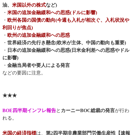
油、
米国以外の株式
など)
・
米国の追加金融緩和への思惑(ドルに影響)
・
欧州各国の国債の動向(今週も入札が相次ぐ、入札状況や
利回りが焦点)
・
欧州の追加金融緩和への思惑
・
世界経済の先行き懸念(欧米が主体、中国の動向も重要)
・
日本の追加金融緩和への思惑(日米金利差への思惑やドル
に影響)
・
金融当局者や要人による発言
などの要因に注意。
★★★
BOE四半期インフレ報告
と
カーニーBOC総裁の発言
が行わ
れる。
米国の経済指標
は、
第2四半期非農業部門労働生産性【速報