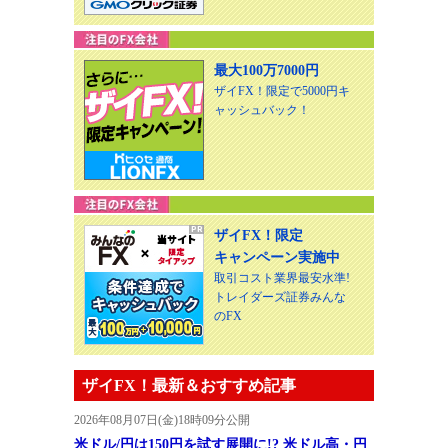
最大100万7000円
ザイFX！限定で5000円キ
ャッシュバック！
ザイFX！限定
キャンペーン実施中
取引コスト業界最安水準!
トレイダーズ証券みんな
のFX
ザイFX！最新＆おすすめ記事
2026年08月07日(金)18時09分公開
米ドル/円は150円を試す展開に!? 米ドル高・円