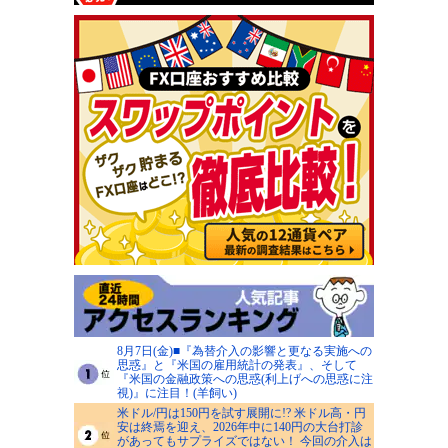
8月7日(金)■『為替介入の影響と更なる実施への
思惑』と『米国の雇用統計の発表』、そして
『米国の金融政策への思惑(利上げへの思惑に注
視)』に注目！(羊飼い)
米ドル/円は150円を試す展開に!? 米ドル高・円
安は終焉を迎え、2026年中に140円の大台打診
があってもサプライズではない！ 今回の介入は