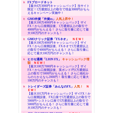
FXブロードネット
【最大6万3000円キャッシュバック】当サイト
限定！1万通貨以上の取引で現金3000円がもら
えるキャンペーン実施中！
GMO外貨「外貨ex」
人気上昇中！
【最大100万4000円キャッシュバック】ザイ
FX！から口座開設後、1万通貨以上の取引で
4000円がもらえる！ さらに取引量に応じて最
大100万円のチャンスも！
GMOクリック証券「FXネオ」
ＮＥＷ！
【最大100万4000円キャッシュバック】ザイ
FX！から口座開設後、FXネオで1万通貨以上
の取引で4000円がもらえる！ さらに取引量に
応じて最大100万円のチャンスも！
ヒロセ通商「LION FX」
キャッシュバック増
額
ＮＥＷ！
【最大100万7000円キャッシュバック】ザイ
FX！から口座開設後、英ポンド/円1万通貨以
上の取引で5000円がもらえる！ さらに他社か
らのりかえなら2000円！ 取引量に応じて最大
100万円のチャンスも！
トレイダーズ証券「みんなのFX」
人気！
Ｎ
ＥＷ！
【最大101万円キャッシュバック】ザイFX！か
ら口座開設後、FX口座で5万通貨以上の取引で
5000円+シストレ口座で5万通貨以上の取引で
5000円がもらえる！ さらに取引量に応じて最
大100万円のチャンスも！