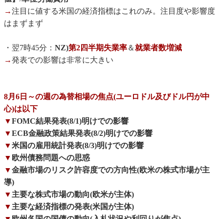
→
注目に値する米国の経済指標はこれのみ。注目度や影響度
はまずまず
・翌7時45分：
NZ)
第2四半期失業率
＆
就業者数増減
→
発表での影響は非常に大きい
8月6日～の週の為替相場の焦点(ユーロドル及びドル円が中
心)は以下
▼
FOMC結果発表(8/1)明けでの影響
▼
ECB金融政策結果発表(8/2)明けでの影響
▼
米国の雇用統計発表(8/3)明けでの影響
▼
欧州債務問題への思惑
▼
金融市場のリスク許容度での方向性(欧米の株式市場が主
導)
▼
主要な株式市場の動向(欧米が主体)
▼
主要な経済指標の発表(米国が主体)
▼
欧州各国の国債の動向(入札状況や利回りが焦点)