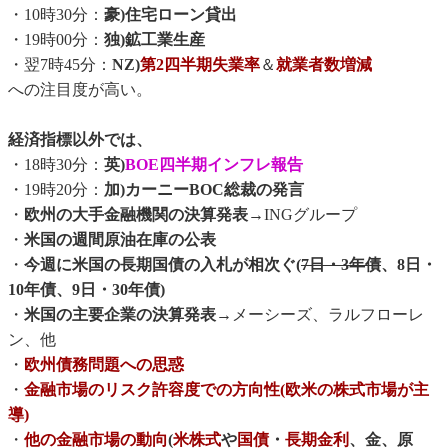
・10時30分：
豪)住宅ローン貸出
・19時00分：
独)鉱工業生産
・翌7時45分：
NZ)
第2四半期失業率
＆
就業者数増減
への注目度が高い。
経済指標以外では、
・18時30分：
英)
BOE四半期インフレ報告
・19時20分：
加)カーニーBOC総裁の発言
・
欧州の大手金融機関の決算発表→
INGグループ
・
米国の週間原油在庫の公表
・
今週に米国の長期国債の入札が相次ぐ(
7日・3年債
、8日・
10年債、9日・30年債)
・
米国の主要企業の決算発表
→メーシーズ、ラルフローレ
ン、他
・
欧州債務問題への思惑
・
金融市場のリスク許容度での方向性(欧米の株式市場が主
導)
・
他の金融市場の動向
(
米株式
や
国債
・
長期金利
、金、原