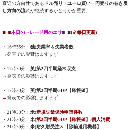
直近の方向性である
ドル売り・ユーロ買い・円売りの巻き戻
し方向の流れ
が継続するかどうかが重要。
■□■
本日のトレード用のエサ
■□■(
※毎日更新
)
・16時55分：
独)失業率
＆
失業者数
→
発表での影響はまずまず
・17時30分：
英)第2四半期経常収支
→
発表での影響はまずまず
・17時30分：
英)第2四半期GDP【確報値】
→
発表での影響はまずまず
・21時30分：
米)
新規失業保険申請件数
・21時30分：
米)
第2四半期GDP【確報値】
/
個人消費
・21時30分：
米)耐久財受注
＆
【除輸送用機器】