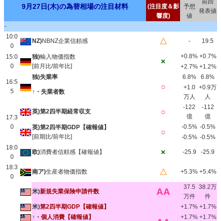
前回
9月27日(木)の為替相場の注目材料
(注目度＆影
予想
発表値
響度)
値
-
10:0
△
NZ)
NBNZ企業信頼感
-
19.5
0
+0.8%
+0.7%
15:0
独)
輸入物価指数
×
0
[前月比/前年比]
+2.7%
+1.2%
独)失業率
6.8%
6.8%
16:5
○
+1.0
+0.9万
5
↑・失業者数
万人
人
-122
-112
○
英)第2四半期経常収支
億
億
17:3
0
-0.5%
-0.5%
英)第2四半期GDP【確報値】
○
[前期比/前年比]
-0.5%
-0.5%
18:0
×
欧)
消費者信頼感【確報値】
-25.9
-25.9
0
18:3
△
南ア)
生産者物価指数
+5.3%
+5.4%
0
37.5
38.2万
AA
米)
新規失業保険申請件数
万件
件
米)
第2四半期GDP【確報値】
+1.7%
+1.7%
↑・
個人消費【確報値】
+1.7%
+1.7%