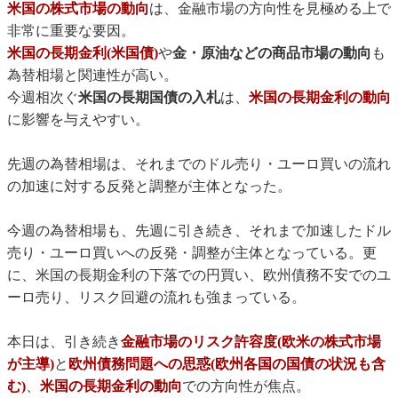
米国の株式市場の動向
は、金融市場の方向性を見極める上で
非常に重要な要因。
米国の長期金利(米国債)
や
金・原油などの商品市場の動向
も
為替相場と関連性が高い。
今週相次ぐ
米国の長期国債の入札
は、
米国の長期金利の動向
に影響を与えやすい。
先週の為替相場は、それまでのドル売り・ユーロ買いの流れ
の加速に対する反発と調整が主体となった。
今週の為替相場も、先週に引き続き、それまで加速したドル
売り・ユーロ買いへの反発・調整が主体となっている。更
に、米国の長期金利の下落での円買い、欧州債務不安でのユ
ーロ売り、リスク回避の流れも強まっている。
本日は、引き続き
金融市場のリスク許容度(欧米の株式市場
が主導)
と
欧州債務問題への思惑(欧州各国の国債の状況も含
む)
、
米国の長期金利の動向
での方向性が焦点。