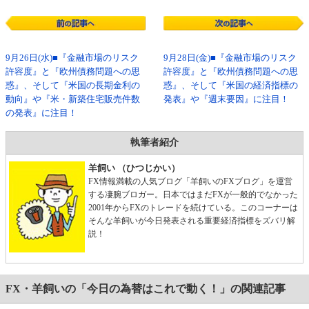
9月26日(水)■『金融市場のリスク
9月28日(金)■『金融市場のリスク
許容度』と『欧州債務問題への思
許容度』と『欧州債務問題への思
惑』、そして『米国の長期金利の
惑』、そして『米国の経済指標の
動向』や『米・新築住宅販売件数
発表』や『週末要因』に注目！
の発表』に注目！
執筆者紹介
羊飼い （ひつじかい）
FX情報満載の人気ブログ「羊飼いのFXブログ」を運営
する凄腕ブロガー。日本ではまだFXが一般的でなかった
2001年からFXのトレードを続けている。このコーナーは
そんな羊飼いが今日発表される重要経済指標をズバリ解
説！
FX・羊飼いの「今日の為替はこれで動く！」の関連記事