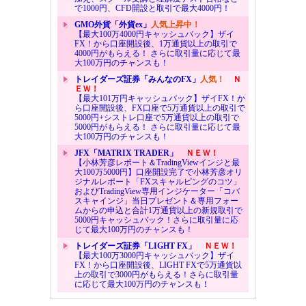
で1000円、CFD開設と取引で最大4000円！
GMO外貨「外貨ex」
人気上昇中！
【最大100万4000円キャッシュバック】ザイ
FX！から口座開設後、1万通貨以上の取引で
4000円がもらえる！ さらに取引量に応じて最
大100万円のチャンスも！
トレイダーズ証券「みんなのFX」
人気！
Ｎ
ＥＷ！
【最大101万円キャッシュバック】ザイFX！か
ら口座開設後、FX口座で5万通貨以上の取引で
5000円+シストレ口座で5万通貨以上の取引で
5000円がもらえる！ さらに取引量に応じて最
大100万円のチャンスも！
JFX「MATRIX TRADER」
ＮＥＷ！
【小林芳彦レポート＆TradingViewインジと最
大100万5000円】口座開設完了で小林芳彦オリ
ジナルレポート「FXスキャルピングのコツ」
およびTradingView専用インジケーター「コバ
スキャインジ」当日プレゼント＆専用フォー
ムからの申込と合計1万通貨以上の新規取引で
5000円キャッシュバック！さらに取引量に応
じて最大100万円のチャンスも！
トレイダーズ証券「LIGHT FX」
ＮＥＷ！
【最大100万3000円キャッシュバック】ザイ
FX！から口座開設後、LIGHT FXで5万通貨以
上の取引で3000円がもらえる！さらに取引量
に応じて最大100万円のチャンスも！