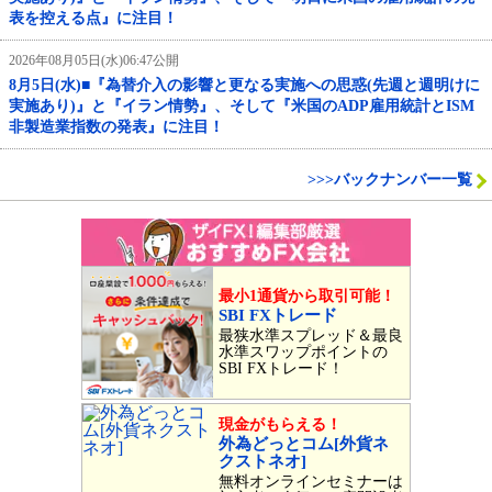
表を控える点』に注目！
2026年08月05日(水)06:47公開
8月5日(水)■『為替介入の影響と更なる実施への思惑(先週と週明けに
実施あり)』と『イラン情勢』、そして『米国のADP雇用統計とISM
非製造業指数の発表』に注目！
>>>バックナンバー一覧
最小1通貨から取引可能！
SBI FXトレード
最狭水準スプレッド＆最良
水準スワップポイントの
SBI FXトレード！
現金がもらえる！
外為どっとコム[外貨ネ
クストネオ]
無料オンラインセミナーは