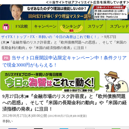
FX比較
キャンペーン
ランキング
スワップ
スプレッド
ザイFX！トップ
>
FX・羊飼いの「今日の為替はこれで動く！」
> 9月27日
(木)■『金融市場のリスク許容度』と『欧州債務問題への思惑』、そして『米国の
長期金利の動向』や『米国の経済指標の発表』に注目！
当サイト口座開設申込限定キャンペーン中！条件クリア
で現金3000円がもらえる！
9月27日(木)■『金融市場のリスク許容度』と『欧州債務問題
への思惑』、そして『米国の長期金利の動向』や『米国の経
済指標の発表』に注目！
2012年09月27日(木)08:00公開
[2012年09月27日(木)08:00更新]
羊飼い