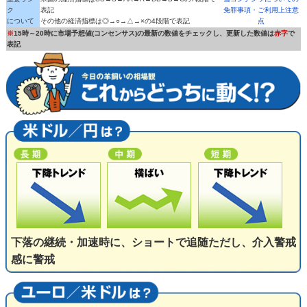
ク
表記
免罪事項・ご利用上注意
について
その他の経済指標は◎→○→△→×の4段階で表記
点
※
15時～20時に市場予想値(コンセンサス)の最新の数値をチェックし、更新した数値は
赤字
で
表記
下落の継続・加速時に、ショートで追随ただし、介入警戒
感に警戒