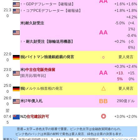
AA
↑・
GDPデフレーター【確報値】
+1.6%
+1.6%
21:3
↑・
コアPCEデフレーター【確報値】
+1.8%
+1.8%
0
+4.2%
米)耐久財受注
-5.0%
(+4.
1%)
AA
-0.4%
↑・耐久財受注【除輸送用機器】
+0.2%
(-0.
6%)
22:0
○
独)バイトマン独連銀総裁の発言
要人発言
0
+0.3%
+2.4%
23:0
米)
中古住宅販売保留
AA
+13.
+15.
0
[前月比/前年比]
5%
0%
25:0
△
独)
メルケル独首相の発言
要人発言
0
26:0
BB
米)7年債入札
290億ドル
0
翌
◎
07:4
NZ)
住宅建設許可
+3.0%
+2.0%
5
普通→太字→赤色太字の順番で重要。ピンク色太字は金融政策関連のもの。
ピンク色のバックは米国の材料で黄色は要人発言、緑色は企業の決算を表す。
重要ラン
米国の経済指標はSS→S→AA→A→BB→B→Cの7段階で
当コンテンツについての