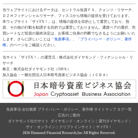
当ウェブサイトにおけるデータは、セントラル短資ＦＸ、クォンツ・リサーチ、
ＤＺＨフィナンシャルリサーチ、フィスコから情報の提供を受けております。
本ウェブサイト「ザイFX！」は、情報の提供を目的として運営しており、投
資、その他の行動を勧誘する目的では運営しておりません。通貨ペアの選択、売
買レートなど投資の最終決定は、お客様ご自身の判断でなさるようにお願いいた
します。さらに詳しいことは
「免責事項」
、
「プライバシー・ポリシー、著作
権」
のページをご確認ください。
当サイト「ザイFX！」の運営元：株式会社ダイヤモンド・フィナンシャル・リ
サーチ
株主：株式会社ダイヤモンド社（100％）
加入協会：一般社団法人日本暗号資産ビジネス協会（ＪＣＢＡ）
免責事項
会社概要
プライバシー・ポリシー、著作権
サイトマップ
タグ一覧
広告のご案内
ダイヤモンド社のサイト
ダイヤモンド・オンライン
|
週刊ダイヤモンド
|
ザイ・オンライン
|
クリプトインサイト
|
ザイFX！
2026 Diamond Financial Research,Inc All Rights Reserved.