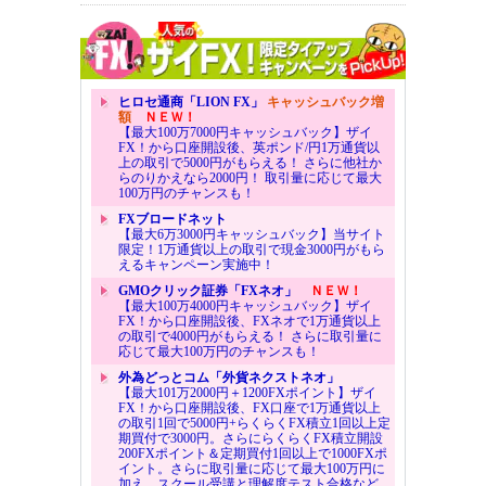
ヒロセ通商「LION FX」
キャッシュバック増
額
ＮＥＷ！
【最大100万7000円キャッシュバック】ザイ
FX！から口座開設後、英ポンド/円1万通貨以
上の取引で5000円がもらえる！ さらに他社か
らのりかえなら2000円！ 取引量に応じて最大
100万円のチャンスも！
FXブロードネット
【最大6万3000円キャッシュバック】当サイト
限定！1万通貨以上の取引で現金3000円がもら
えるキャンペーン実施中！
GMOクリック証券「FXネオ」
ＮＥＷ！
【最大100万4000円キャッシュバック】ザイ
FX！から口座開設後、FXネオで1万通貨以上
の取引で4000円がもらえる！ さらに取引量に
応じて最大100万円のチャンスも！
外為どっとコム「外貨ネクストネオ」
【最大101万2000円＋1200FXポイント】ザイ
FX！から口座開設後、FX口座で1万通貨以上
の取引1回で5000円+らくらくFX積立1回以上定
期買付で3000円。さらにらくらくFX積立開設
200FXポイント＆定期買付1回以上で1000FXポ
イント。さらに取引量に応じて最大100万円に
加え、スクール受講と理解度テスト合格など