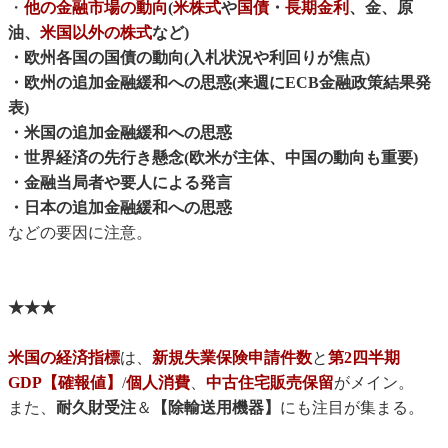
・
他の金融市場の動向
(
米株式
や
国債
・
長期金利
、金、原
油、
米国以外の株式
など)
・欧州各国の国債の動向(入札状況や利回りが焦点)
・欧州の追加金融緩和への思惑(来週にECB金融政策結果発
表)
・米国の追加金融緩和への思惑
・世界経済の先行き懸念(欧米が主体、中国の動向も重要)
・金融当局者や要人による発言
・日本の追加金融緩和への思惑
などの要因に注意。
★★★
米国の経済指標
は、
新規失業保険申請件数
と
第2四半期
GDP【確報値】
/
個人消費
、
中古住宅販売保留
がメイン。
また、
耐久財受注
＆
【除輸送用機器】
にも注目が集まる。