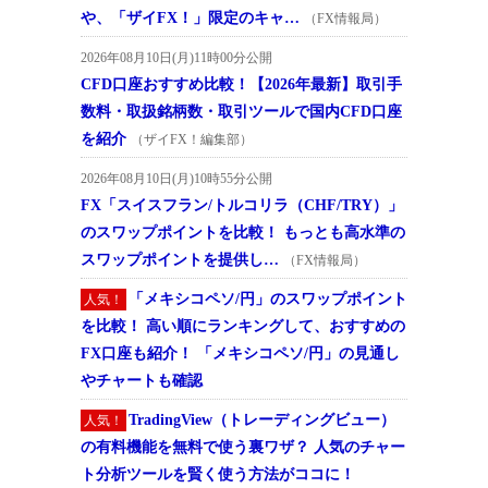
や、「ザイFX！」限定のキャ…
（FX情報局）
2026年08月10日(月)11時00分公開
CFD口座おすすめ比較！【2026年最新】取引手
数料・取扱銘柄数・取引ツールで国内CFD口座
を紹介
（ザイFX！編集部）
2026年08月10日(月)10時55分公開
FX「スイスフラン/トルコリラ（CHF/TRY）」
のスワップポイントを比較！ もっとも高水準の
スワップポイントを提供し…
（FX情報局）
「メキシコペソ/円」のスワップポイント
人気！
を比較！ 高い順にランキングして、おすすめの
FX口座も紹介！ 「メキシコペソ/円」の見通し
やチャートも確認
TradingView（トレーディングビュー）
人気！
の有料機能を無料で使う裏ワザ？ 人気のチャー
ト分析ツールを賢く使う方法がココに！