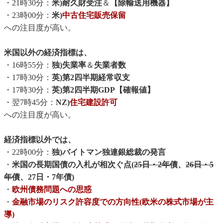
・21時30分：
米)耐久財受注
＆
【除輸送用機器】
・23時00分：
米)
中古住宅販売保留
への注目度が高い。
米国以外の経済指標は、
・16時55分：
独)失業率
＆
失業者数
・17時30分：
英)第2四半期経常収支
・17時30分：
英)第2四半期GDP【確報値】
・翌7時45分：
NZ)
住宅建設許可
への注目度が高い。
経済指標以外では、
・22時00分：
独)バイトマン独連銀総裁の発言
・
米国の長期国債の入札が相次ぐ点(
25日・2年債
、
26日・5
年債
、27日・7年債)
・
欧州債務問題への思惑
・
金融市場のリスク許容度での方向性(欧米の株式市場が主
導)