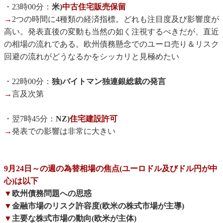
・23時00分：
米)
中古住宅販売保留
→
2つの時間に4種類の経済指標。どれも注目度及び影響度が
高い。発表直後の変動も当然の如く注視するべきだが、直近
の相場の流れである。欧州債務懸念でのユーロ売り＆リスク
回避の流れがどうなるかをシッカリと見極めたい
・22時00分：
独)バイトマン独連銀総裁の発言
→
言及次第
・翌7時45分：
NZ)
住宅建設許可
→
発表での影響は非常に大きい
9月24日～の週の為替相場の焦点(ユーロドル及びドル円が中
心)は以下
▼
欧州債務問題への思惑
▼
金融市場のリスク許容度(欧米の株式市場が主導)
▼
主要な株式市場の動向(欧米が主体)