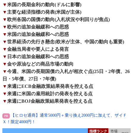
▼
米国の長期金利の動向(ドルに影響)
▼
主要な経済指標の発表(米国が主体)
▼
欧州各国の国債の動向(入札状況や利回りが焦点)
▼
欧州の追加金融緩和への思惑
▼
米国の追加金融緩和への思惑
▼
世界経済の先行き懸念(欧米が主体、中国の動向も重要)
▼
金融当局者や要人による発言
▼
日本の追加金融緩和への思惑
▼
金や原油などの商品市場の動向
▼
今週、米国の長期国債の入札が相次ぐ点(25日・2年債、26
日・5年債、27日・7年債)
▼
来週にECB金融政策結果発表を控える点
▼
来週に米国の雇用統計の発表を控える点
▼
来週にBOJ金融政策結果発表を控える点
【ヒロセ通商】通常5000円＋乗り換え2000円に加えて、ザイＦ
Ｘ！限定4000円！
指標ランク
市場