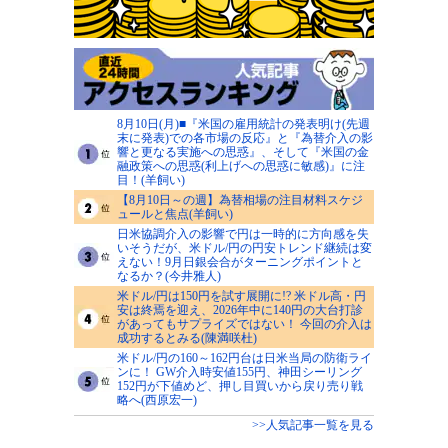
8月10日(月)■『米国の雇用統計の発表明け(先週
末に発表)での各市場の反応』と『為替介入の影
響と更なる実施への思惑』、そして『米国の金
融政策への思惑(利上げへの思惑に敏感)』に注
目！(羊飼い)
【8月10日～の週】為替相場の注目材料スケジ
ュールと焦点(羊飼い)
日米協調介入の影響で円は一時的に方向感を失
いそうだが、米ドル/円の円安トレンド継続は変
えない！9月日銀会合がターニングポイントと
なるか？(今井雅人)
米ドル/円は150円を試す展開に!? 米ドル高・円
安は終焉を迎え、2026年中に140円の大台打診
があってもサプライズではない！ 今回の介入は
成功するとみる(陳満咲杜)
米ドル/円の160～162円台は日米当局の防衛ライ
ンに！ GW介入時安値155円、神田シーリング
152円が下値めど、押し目買いから戻り売り戦
略へ(西原宏一)
>>人気記事一覧を見る