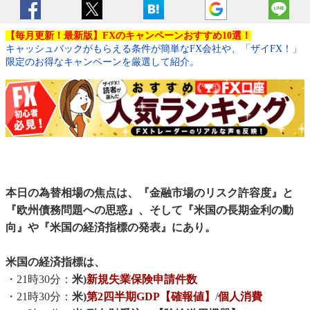
【毎月更新！最新版】FXのキャンペーンおすすめ10選！
キャッシュバックがもらえる条件が簡単なFX会社や、「ザイFX！」
限定のお得なキャンペーンを厳選して紹介。
本日の為替相場の焦点は、『金融市場のリスク許容度』と
『欧州債務問題への思惑』、そして『米国の長期金利の動
向』や『米国の経済指標の発表』にあり。
米国の経済指標は、
・21時30分：
米)
新規失業保険申請件数
・21時30分：
米)
第2四半期GDP【確報値】
/
個人消費