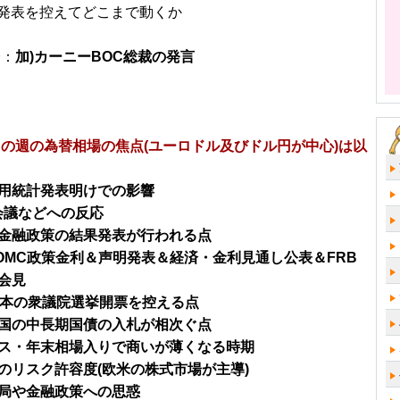
果発表を控えてどこまで動くか
分：
加)カーニーBOC総裁の発言
日～の週の為替相場の焦点(ユーロドル及びドル円が中心)は以
用統計発表明けでの影響
会議などへの反応
金融政策の結果発表が行われる点
FOMC政策金利＆声明発表＆経済・金利見通し公表＆FRB
会見
日本の衆議院選挙開票を控える点
国の中長期国債の入札が相次ぐ点
ス・年末相場入りで商いが薄くなる時期
のリスク許容度(欧米の株式市場が主導)
局や金融政策への思惑