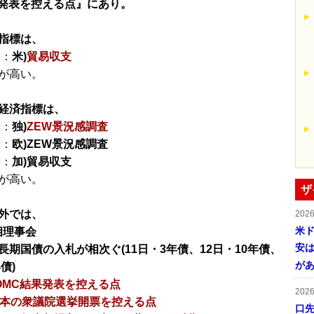
果発表を控える点』にあり。
指標は、
分：
米)
貿易収支
が高い。
経済指標は、
分：
独)
ZEW景況感調査
分：
欧)ZEW景況感調査
分：
加)貿易収支
が高い。
ザ
外では、
202
米ド
相理事会
安は
長期国債の入札が相次ぐ(11日・3年債、12日・10年債、
が
債)
OMC結果発表を控える点
202
日本の衆議院選挙開票を控える点
口