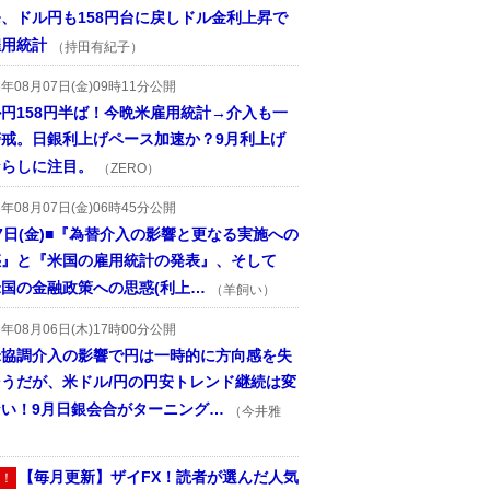
、ドル円も158円台に戻しドル金利上昇で
雇用統計
（持田有紀子）
6年08月07日(金)09時11分公開
円158円半ば！今晩米雇用統計→介入も一
警戒。日銀利上げペース加速か？9月利上げ
ならしに注目。
（ZERO）
6年08月07日(金)06時45分公開
7日(金)■『為替介入の影響と更なる実施への
惑』と『米国の雇用統計の発表』、そして
国の金融政策への思惑(利上…
（羊飼い）
6年08月06日(木)17時00分公開
米協調介入の影響で円は一時的に方向感を失
そうだが、米ドル/円の円安トレンド継続は変
ない！9月日銀会合がターニング…
（今井雅
【毎月更新】ザイFX！読者が選んだ人気
！