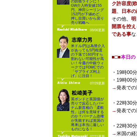
の防衛ラインに！
ク許容度(
GW介入時安値155
円、神田シーリング
題
、
日本の
152円が下値めど、
押し目買いから戻り
その他、
明
売り戦略へ
開票を控え
08/06更新
である事
な
米ドル/円は為替介入
があっても5円程度
の下落で160円すら
■□■
本日の
割れない可能性が高
い！今週の中銀ウィ
ークではFOMCでの
「サプライズ利上
・19時00
げ」に注目！
・19時00
07/29更新
→
発表での
英ポンドと英国債が
・22時30
売りで反応したバー
ナム新首相の「柔軟
→
発表での
性」は何を意味する
のか？バーナム政権
が失敗すれば英国の
将来は本当に厳しい
・22時30
ものになる！
→
米国の経
07/21更新