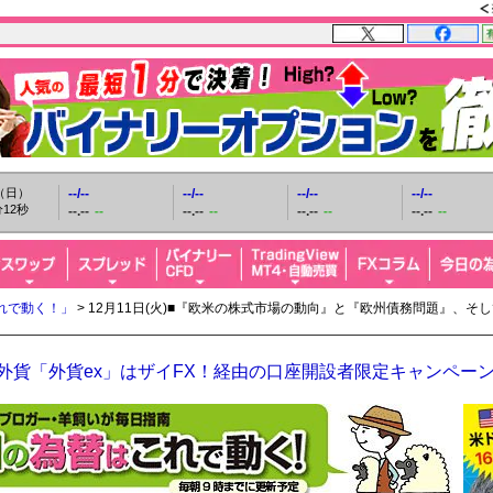
日（日）
--/--
--/--
--/--
--/--
13秒
--.--
--
--.--
--
--.--
--
--.--
--
れで動く！」
> 12月11日(火)■『欧米の株式市場の動向』と『欧州債務問題』、
O外貨「外貨ex」はザイFX！経由の口座開設者限定キャンペー