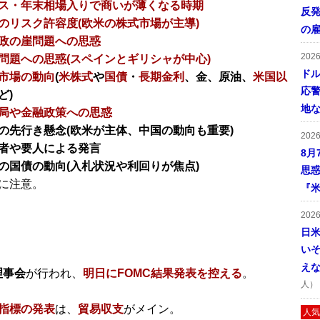
ス・年末相場入りで商いが薄くなる時期
反発
のリスク許容度(欧米の株式市場が主導)
の
政の崖問題への思惑
202
問題への思惑(スペインとギリシャが中心)
ドル
市場の動向
(
米株式
や
国債
・
長期金利
、金、原油、
米国以
応
ど)
地
局や金融政策への思惑
の先行き懸念(欧米が主体、中国の動向も重要)
202
者や要人による発言
8月
の国債の動向(入札状況や利回りが焦点)
思
に注意。
『米
202
日
い
え
理事会
が行われ、
明日にFOMC結果発表を控える
。
人）
指標の発表
は、
貿易収支
がメイン。
人気