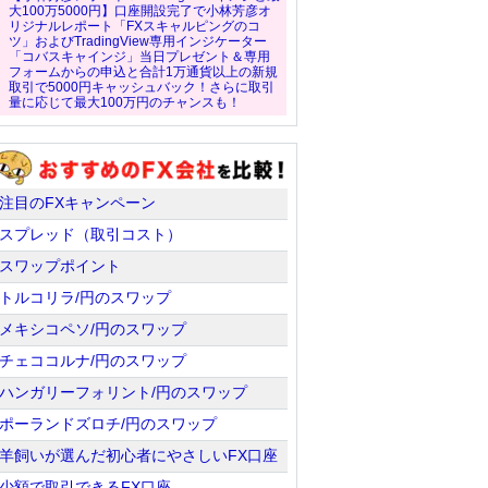
大100万5000円】口座開設完了で小林芳彦オ
リジナルレポート「FXスキャルピングのコ
ツ」およびTradingView専用インジケーター
「コバスキャインジ」当日プレゼント＆専用
フォームからの申込と合計1万通貨以上の新規
取引で5000円キャッシュバック！さらに取引
量に応じて最大100万円のチャンスも！
注目のFXキャンペーン
スプレッド（取引コスト）
スワップポイント
トルコリラ/円のスワップ
メキシコペソ/円のスワップ
チェココルナ/円のスワップ
ハンガリーフォリント/円のスワップ
ポーランドズロチ/円のスワップ
羊飼いが選んだ初心者にやさしいFX口座
少額で取引できるFX口座