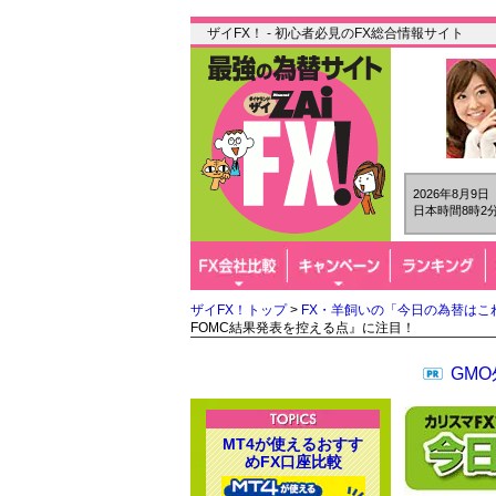
ザイFX！ - 初心者必見のFX総合情報サイト
2026年8月9
日本時間8時2分
ザイFX！トップ
>
FX・羊飼いの「今日の為替はこ
FOMC結果発表を控える点』に注目！
GM
MT4が使えるおすす
めFX口座比較