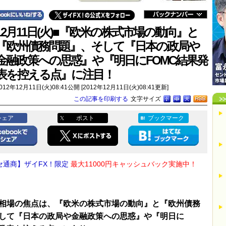
12月11日(火)■『欧米の株式市場の動向』と
『欧州債務問題』、そして『日本の政局や
金融政策への思惑』や『明日にFOMC結果発
表を控える点』に注目！
012年12月11日(火)08:41公開 [2012年12月11日(火)08:41更新]
この記事を印刷する
文字サイズ
シェア
ポスト
ブックマーク
セ通商】ザイFX！限定
最大11000円キャッシュバック実施中！
相場の焦点は、『欧米の株式市場の動向』と『欧州債務
して『日本の政局や金融政策への思惑』や『明日に