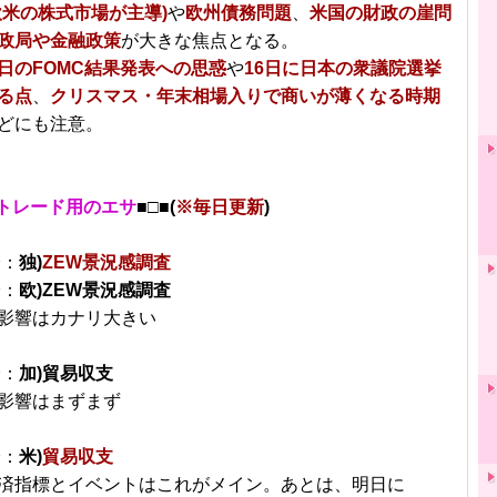
欧米の株式市場が主導)
や
欧州債務問題
、
米国の財政の崖問
政局や金融政策
が大きな焦点となる。
日のFOMC結果発表への思惑
や
16日に日本の衆議院選挙
る点
、
クリスマス・年末相場入りで商いが薄くなる時期
どにも注意。
トレード用のエサ
■□■(
※毎日更新
)
分：
独)
ZEW景況感調査
分：
欧)ZEW景況感調査
影響はカナリ大きい
分：
加)貿易収支
影響はまずまず
分：
米)
貿易収支
済指標とイベントはこれがメイン。あとは、明日に