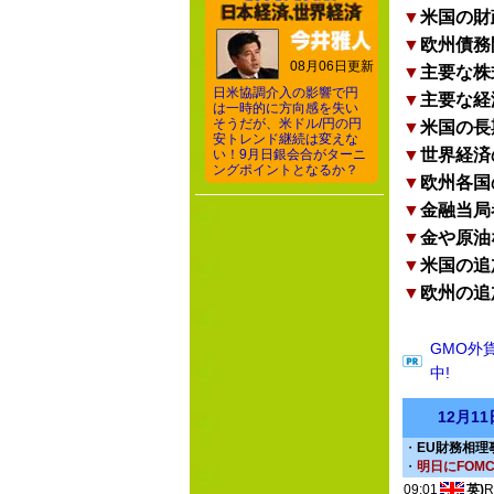
▼
米国の財
▼
欧州債務
08月06日更新
▼
主要な株
日米協調介入の影響で円
▼
主要な経
は一時的に方向感を失い
そうだが、米ドル/円の円
▼
米国の長
安トレンド継続は変えな
▼
世界経済
い！9月日銀会合がターニ
ングポイントとなるか？
▼
欧州各国
▼
金融当局
▼
金や原油
▼
米国の追
▼
欧州の追
GMO外
中!
12月1
・
EU財務相理
・
明日にFOM
09:01
英)