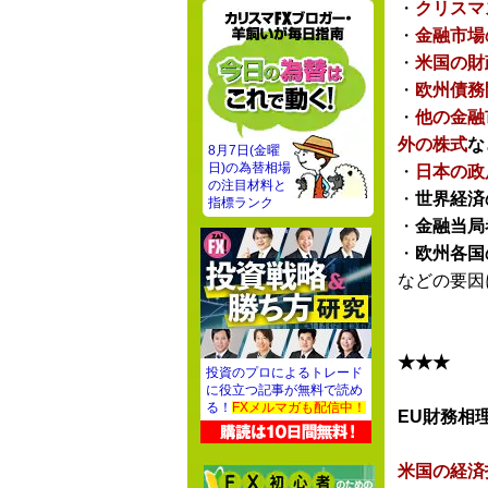
・
クリスマ
・
金融市場
・
米国の財
・
欧州債務
・
他の金融
外の株式
な
8月7日(金曜
日)の為替相場
・
日本の政
の注目材料と
・
世界経済
指標ランク
・
金融当局
・
欧州各国
などの要因
★★★
投資のプロによるトレード
に役立つ記事が無料で読め
る！
FXメルマガも配信中！
EU財務相
米国の経済