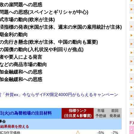
政の崖問題への思惑
問題への思惑(スペインとギリシャが中心)
式市場の動向(欧米が主体)
済指標の発表(米国が主体、週末の米国の雇用統計が主体)
期金利の動向
の先行き懸念(欧米が主体、中国の動向も重要)
の国債の動向(入札状況や利回りが焦点)
者や要人による発言
などの商品市場の動向
加金融緩和への思惑
加金融緩和への思惑
貨「外貨ex」今ならザイFX!限定4000円がもらえるキャンペーン
指標ランク
市場
前回
1日(火)の為替相場の注目材料
(注目度＆影響度)
予想値
発表値
事会
C結果発表を控える
△
RICS住宅価格
-5%
-7%