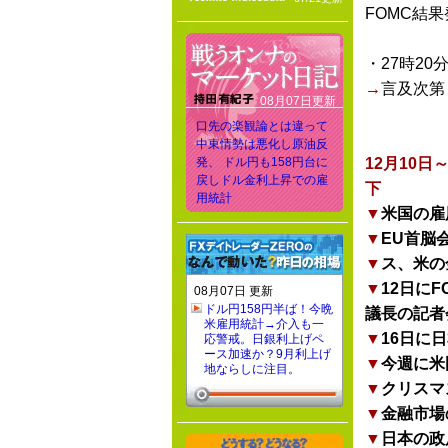
FOMC結
・27時20
→
言及次第
08月07日更新
口先の楽観論とは違って
中東情勢は悪化し原油反
発、 ドル円も158円台に
12月10
戻しドル金利上昇での雇
下
用統計
▼
米国の雇
▼
EU首脳
▼
ス、米の
▼
12日に
08月07日 更新
ドル円158円半ば！今晩
議長の記者
米雇用統計→介入も一
▼
16日に
応警戒。日銀利上げペ
ース加速か？9月利上げ
▼
今週に米
地ならしに注目。
▼
クリスマ
▼
金融市場
▼
日本の政