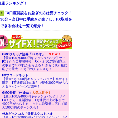
口座ランキング！
FX口座開設をお急ぎの方は要チェック！
！
30分～当日中に手続きが完了し、FX取引を
始できる会社を一覧で紹介！
GMOクリック証券「FXネオ」
ＮＥＷ！
【最大100万4000円キャッシュバック】ザイ
FX！から口座開設後、FXネオで1万通貨以上
の取引で4000円がもらえる！ さらに取引量に
応じて最大100万円のチャンスも！
FXブロードネット
【最大6万3000円キャッシュバック】当サイト
限定！1万通貨以上の取引で現金3000円がもら
えるキャンペーン実施中！
GMO外貨「外貨ex」
人気上昇中！
【最大100万4000円キャッシュバック】ザイ
FX！から口座開設後、1万通貨以上の取引で
4000円がもらえる！ さらに取引量に応じて最
大100万円のチャンスも！
外為どっとコム「外貨ネクストネオ」
【最大101万2000円＋1200FXポイント】ザイ