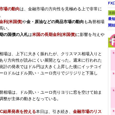
FX
市場の動向
は、金融市場の方向性を見極める上で非常に
注目
。
最短
金利(米国債)
や
金・原油などの商品市場の動向
も為替相場
開
高い。
期の国債の入札
は
米国の長期金利(米国債)
に影響を与えや
相場は、上下に大きく振れたが、クリスマス相場入りと
あり方向性が読みにくい展開となった。週末に行われた
統計の発表ではドル円は大きく上昇した後にイッテコイ
ーロドルはドル買い・ユーロ売りでジリジリと下落し
替相場は、ドル買い・ユーロ売りヨリに窓を空けて始ま
調整が主体の動きとなっている。
MC結果発表を控える
本日は、引き続き、
金融市場のリス