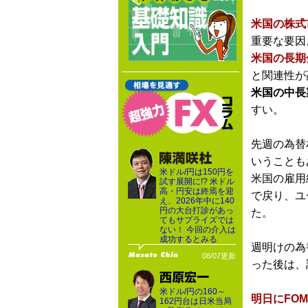
米国の株式
重要な要因
米国の長期
と関連性が
米国の中長
すい。
先週の為替
いうことも
米ドル/円は150円を
米国の雇用
試す展開に!? 米ドル
高・円安は終焉を迎
で戻り、ユ
え、2026年中に140
円の大台打診があっ
た。
てもサプライズでは
ない！ 今回の介入は
成功するとみる
週明けの為
08/07更新
った後は、
米ドル/円の160～
明日にFO
162円台は日米当局