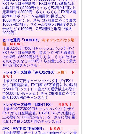
FX！から口座開設後、FX口座で1万通貨以上
の取引1回で5000円+らくらくFX積立1回以上
定期買付で3000円。さらにらくらくFX積立開
設200FXポイント＆定期買付1回以上で
1000FXポイント。さらに取引量に応じて最大
100万円に加え、スクール受講と理解度テスト
合格などで1000円、CFD開設と取引で最大
4000円！
ヒロセ通商「LION FX」
キャッシュバック増
額
ＮＥＷ！
【最大100万7000円キャッシュバック】ザイ
FX！から口座開設後、英ポンド/円1万通貨以
上の取引で5000円がもらえる！ さらに他社か
らのりかえなら2000円！ 取引量に応じて最大
100万円のチャンスも！
トレイダーズ証券「みんなのFX」
人気！
Ｎ
ＥＷ！
【最大101万円キャッシュバック】ザイFX！
から口座開設後、FX口座で5万通貨以上の取引
で5000円+シストレ口座で5万通貨以上の取引
で5000円がもらえる！ さらに取引量に応じて
最大100万円のチャンスも！
トレイダーズ証券「LIGHT FX」
ＮＥＷ！
【最大100万3000円キャッシュバック】ザイ
FX！から口座開設後、LIGHT FXで5万通貨以
上の取引で3000円がもらえる！さらに取引量
に応じて最大100万円のチャンスも！
JFX「MATRIX TRADER」
ＮＥＷ！
【小林芳彦レポート＆TradingViewインジと最