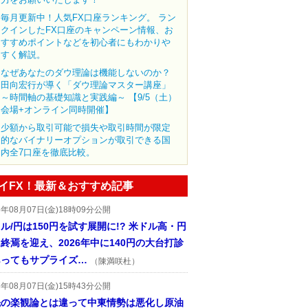
毎月更新中！人気FX口座ランキング。 ラン
クインしたFX口座のキャンペーン情報、お
すすめポイントなどを初心者にもわかりや
すく解説。
なぜあなたのダウ理論は機能しないのか？
田向宏行が導く「ダウ理論マスター講座」
～時間軸の基礎知識と実践編～ 【9/5（土）
会場+オンライン同時開催】
少額から取引可能で損失や取引時間が限定
的なバイナリーオプションが取引できる国
内全7口座を徹底比較。
イFX！最新＆おすすめ記事
6年08月07日(金)18時09分公開
ル/円は150円を試す展開に!? 米ドル高・円
終焉を迎え、2026年中に140円の大台打診
あってもサプライズ…
（陳満咲杜）
6年08月07日(金)15時43分公開
先の楽観論とは違って中東情勢は悪化し原油