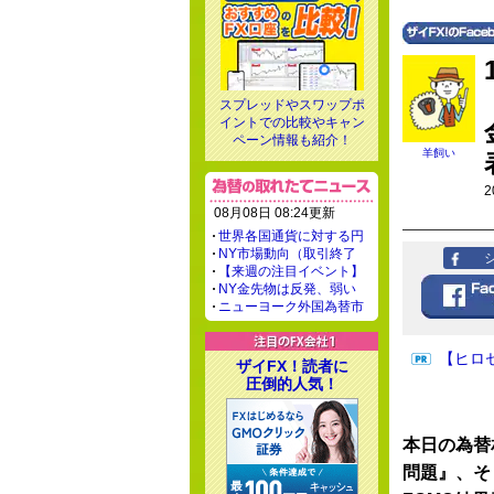
スプレッドやスワップポ
イントでの比較やキャン
ペーン情報も紹介！
羊飼い
2
08月08日 08:24更新
世界各国通貨に対する円
NY市場動向（取引終了
【来週の注目イベント】
NY金先物は反発、弱い
ニューヨーク外国為替市
【ヒロ
ザイFX！読者に
圧倒的人気！
本日の為替
問題』、そ