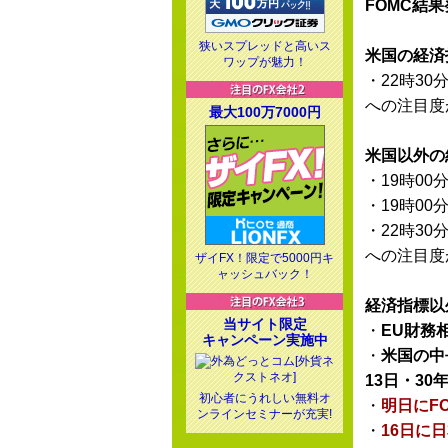
FOMC結
狭いスプレッドと高いス
米国の経済
ワップが魅力！
・22時30
への注目度
最大100万7000円
米国以外の
・19時00
・19時00
・22時30
への注目度
ザイFX！限定で5000円キ
ャッシュバック！
経済指標以
当サイト限定
・
EU財務
キャンペーン実施中
・
米国の中
13日・30年
初心者にうれしい無料オ
・
明日にF
ンラインセミナーが充実!
・
16日に