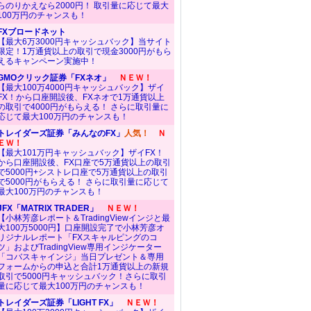
らのりかえなら2000円！ 取引量に応じて最大
100万円のチャンスも！
FXブロードネット
【最大6万3000円キャッシュバック】当サイト
限定！1万通貨以上の取引で現金3000円がもら
えるキャンペーン実施中！
GMOクリック証券「FXネオ」
ＮＥＷ！
【最大100万4000円キャッシュバック】ザイ
FX！から口座開設後、FXネオで1万通貨以上
の取引で4000円がもらえる！ さらに取引量に
応じて最大100万円のチャンスも！
トレイダーズ証券「みんなのFX」
人気！
Ｎ
ＥＷ！
【最大101万円キャッシュバック】ザイFX！
から口座開設後、FX口座で5万通貨以上の取引
で5000円+シストレ口座で5万通貨以上の取引
で5000円がもらえる！ さらに取引量に応じて
最大100万円のチャンスも！
JFX「MATRIX TRADER」
ＮＥＷ！
【小林芳彦レポート＆TradingViewインジと最
大100万5000円】口座開設完了で小林芳彦オ
リジナルレポート「FXスキャルピングのコ
ツ」およびTradingView専用インジケーター
「コバスキャインジ」当日プレゼント＆専用
フォームからの申込と合計1万通貨以上の新規
取引で5000円キャッシュバック！さらに取引
量に応じて最大100万円のチャンスも！
トレイダーズ証券「LIGHT FX」
ＮＥＷ！