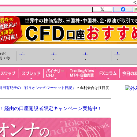
日（金）
--/--
--/--
--/--
--/--
分31秒
--.--
--
--.--
--
--.--
--
--.--
--
持田有紀子の「戦うオンナのマーケット日記」
> 金利会合は注目度
FX！経由の口座開設者限定キャンペーン実施中！