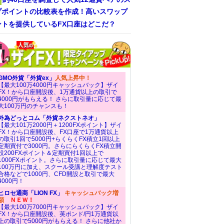
プポイントの比較表を作成！高いスワップ
ントを提供しているFX口座はどこだ？
GMO外貨「外貨ex」
人気上昇中！
【最大100万4000円キャッシュバック】ザイ
FX！から口座開設後、1万通貨以上の取引で
4000円がもらえる！ さらに取引量に応じて最
大100万円のチャンスも！
外為どっとコム「外貨ネクストネオ」
【最大101万2000円＋1200FXポイント】ザイ
FX！から口座開設後、FX口座で1万通貨以上
の取引1回で5000円+らくらくFX積立1回以上
定期買付で3000円。さらにらくらくFX積立開
設200FXポイント＆定期買付1回以上で
1000FXポイント。さらに取引量に応じて最大
100万円に加え、スクール受講と理解度テスト
合格などで1000円、CFD開設と取引で最大
4000円！
ヒロセ通商「LION FX」
キャッシュバック増
額
ＮＥＷ！
【最大100万7000円キャッシュバック】ザイ
FX！から口座開設後、英ポンド/円1万通貨以
上の取引で5000円がもらえる！ さらに他社か