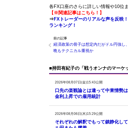
各FX口座のさらに詳しい情報や10
【※関連記事はこちら！】
⇒
FXトレーダーのリアルな声を反映！
ランキング！
前の記事
経済政策の骨子は想定内だがドル円強し
晩もテクニカル重視か
■持田有紀子の「戦うオンナのマーケ
2026年08月07日(金)15:43公開
口先の楽観論とは違って中東情勢は
金利上昇での雇用統計
2026年08月06日(木)15:29公開
それぞれの解釈でもって鎮静化して
ル円またも膠着