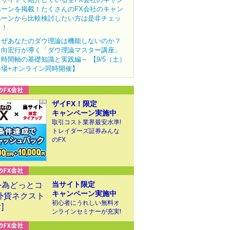
ペーンを掲載！たくさんのFX会社のキャン
ペーンから比較検討したい方は是非チェッ
ク！
なぜあなたのダウ理論は機能しないのか？
田向宏行が導く「ダウ理論マスター講座」
～時間軸の基礎知識と実践編～ 【9/5（土）
会場+オンライン同時開催】
ザイFX！限定
キャンペーン実施中
取引コスト業界最安水準!
トレイダーズ証券みんな
のFX
当サイト限定
キャンペーン実施中
初心者にうれしい無料オ
ンラインセミナーが充実!