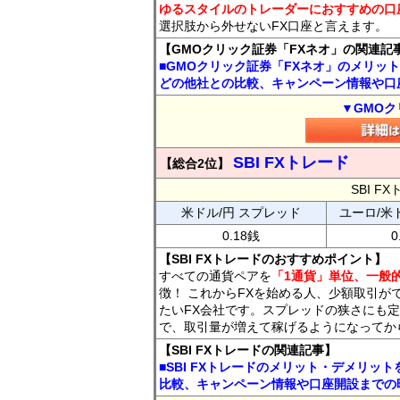
ゆるスタイルのトレーダーにおすすめの口
選択肢から外せないFX口座と言えます。
【GMOクリック証券「FXネオ」の関連記
■GMOクリック証券「FXネオ」のメリッ
どの他社との比較、キャンペーン情報や口
▼GMOク
SBI FXトレード
【総合2位】
SBI 
米ドル/円 スプレッド
ユーロ/米
0.18銭
0
【SBI FXトレードのおすすめポイント】
すべての通貨ペアを
「1通貨」単位、一般的
徴！ これからFXを始める人、少額取引が
たいFX会社です。スプレッドの狭さにも定
で、取引量が増えて稼げるようになってか
【SBI FXトレードの関連記事】
■SBI FXトレードのメリット・デメリッ
比較、キャンペーン情報や口座開設までの