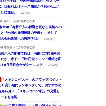
円158円半ば！今晩米雇用統計→介入も一
戒。日銀利上げペース加速か？9月利上げ
らしに注目。
（ZERO）
年08月07日(金)06時45分公開
日(金)■『為替介入の影響と更なる実施への
』と『米国の雇用統計の発表』、そして
国の金融政策への思惑(利上…
（羊飼い）
年08月06日(木)17時00分公開
協調介入の影響で円は一時的に方向感を失
うだが、米ドル/円の円安トレンド継続は変
い！9月日銀会合がターニング…
（今井雅
「メキシコペソ/円」のスワップポイント
較！ 高い順にランキングして、おすすめの
座も紹介！ 「メキシコペソ/円」の見通し
ャートも確認
約40口座を調査して人気12通貨ペアのス