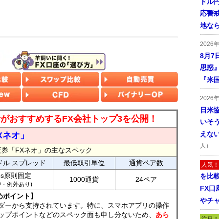
ドル
応警
地な
2026
8月7
思惑
『米
2026
日米
読者がおすすめするFX会社トップ3を公開！
いそ
えな
Xネオ」
人）
証券「FXネオ」の主なスペック
ドル スプレッド
最低取引単位
通貨ペア数
人気！
ips原則固定
を比
1000通貨
24ペア
7時・例外あり)
FX口
めポイント】
やチ
ダーから支持されています。特に、スマホアプリの操作
ップポイントなどのスペック面も申し分ないため、
あら