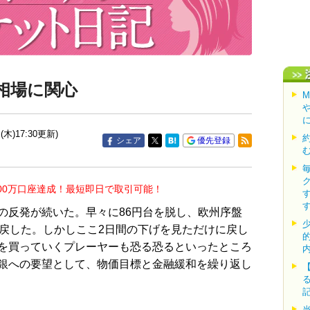
、
相場に関心
(木)17:30更新)
シェア
優先登録
00万口座達成！最短即日で取引可能！
反発が続いた。早々に86円台を脱し、欧州序盤
を戻した。しかしここ2日間の下げを見ただけに戻し
を買っていくプレーヤーも恐る恐るといったところ
銀への要望として、物価目標と金融緩和を繰り返し