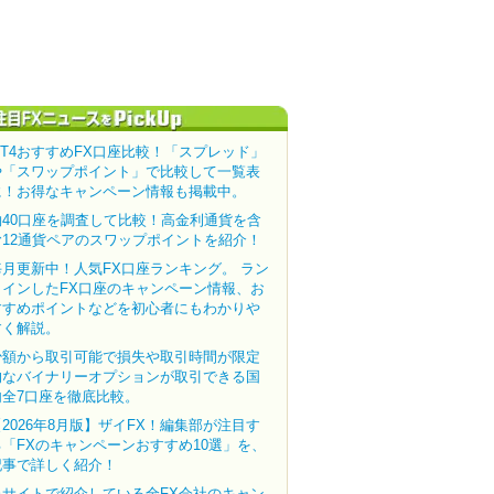
MT4おすすめFX口座比較！「スプレッド」
や「スワップポイント」で比較して一覧表
に！お得なキャンペーン情報も掲載中。
約40口座を調査して比較！高金利通貨を含
む12通貨ペアのスワップポイントを紹介！
毎月更新中！人気FX口座ランキング。 ラン
クインしたFX口座のキャンペーン情報、お
すすめポイントなどを初心者にもわかりや
すく解説。
少額から取引可能で損失や取引時間が限定
的なバイナリーオプションが取引できる国
内全7口座を徹底比較。
【2026年8月版】ザイFX！編集部が注目す
る「FXのキャンペーンおすすめ10選」を、
記事で詳しく紹介！
当サイトで紹介している全FX会社のキャン