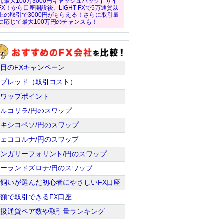
【最大100万3000円キャッシュバック】ザイ
FX！から口座開設後、LIGHT FXで5万通貨以
上の取引で3000円がもらえる！さらに取引量
に応じて最大100万円のチャンスも！
注目のFXキャンペーン
スプレッド（取引コスト）
スワップポイント
トルコリラ/円のスワップ
メキシコペソ/円のスワップ
チェココルナ/円のスワップ
ハンガリーフォリント/円のスワップ
ポーランドズロチ/円のスワップ
羊飼いが選んだ初心者にやさしいFX口座
少額で取引できるFX口座
取扱通貨ペア数や取引量ランキング