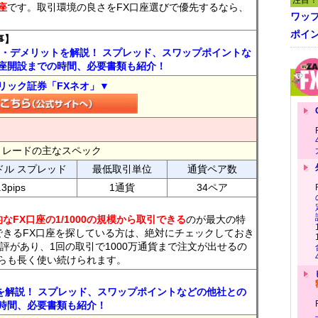
注目！
座
です。取引環境の良さをFX口座選びで優先するなら、
ワッ
ポイ
事】
ト・デメリットを解説！ スプレッド、スワップポイントな
座開設までの時間、必要書類も紹介！
リック証券「FXネオ」▼
FXトレードの主なスペック
ドル スプレッド
最低取引単位
通貨ペア数
.3pips
1通貨
34ペア
なFX口座の1/1000の規模から取引できる
のが最大の特
できるFX口座を探している方は、絶対にチェックしておき
評があり、1回の取引で1000万通貨まで注文が出せるの
らも長く使い続けられます。
トを解説！ スプレッド、スワップポイントなどの他社との
時間、必要書類も紹介！