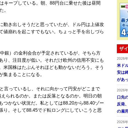
はキープしている。朝、88円台に乗せた後は昼間
た。
に動き出しそうだと思っていたが、ドル円は上値攻
て値崩れを起こすでもない。ちょっと手を出しづら
ザイ
英中銀）の金利会合が予定されているが、そちら方
2026
あり、注目度が低い。それだけ欧州の信用不安にも
米ドル
。米国株はたぶんそれほども動かないだろう。そう
安は終
が集まることになる。
があ
と言っているし、それに向かって円安がどこまで
2026
を越えられるのか。または反落となるのか。明日の朝
口先
かない状況だ。私としては88.20から88.40ゾー
反発
り。そして88.45でド転ロングにしていこうと思
の雇
2026