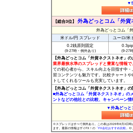
▼
外為どっとコム「外貨
【総合3位】
外為どっとコム「
米ドル/円 スプレッド
ユーロ/米
0.2銭原則固定
0.3p
(9-27時・例外あり)
(9-2
【外為どっとコム「外貨ネクストネオ」の
業界最狭水準のスプレッドと豊富な情報で
ての初心者から、スキル向上を目指す中・
習コンテンツも魅力です。比較チャートや
トしてくれるツールも充実しています。
【外為どっとコム「外貨ネクストネオ」の
■外為どっとコム「外貨ネクストネオ」の
ントなどの他社との比較、キャンペーン情
▼外為どっと
※スプレッドはすべて例外あり。この表は2026年8月3日
ます。最新の情報はザイFX！の
「FX会社おすすめ比較」
や