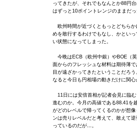
ってきたが、それでもなんとか88円台
はずっと10ポイントレンジのままだっ
欧州時間が近づくともっとどちらか
めを敢行するわけでもなし、かといっ
い状態になってしまった。
今晩はECB（欧州中銀）やBOE（
面からのフレッシュな材料は期待薄で
目が遠ざかってきたということだろう
なると今日も円相場の動きだけに関心
11日には安倍首相が記者会見に臨む
進むのか。今月の高値である88.41
がどのレベルで帰ってくるのかが想像もつ
ンは売りレベルだと考えて、敢えて逆張
っているのだが…。