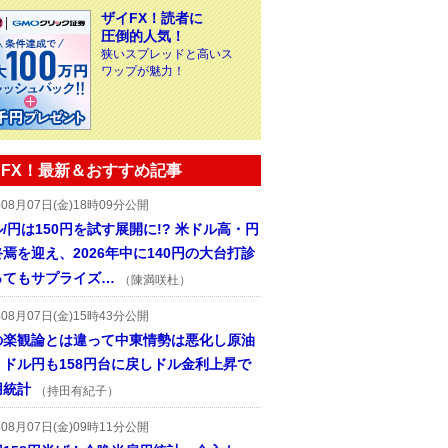
ザイFX！読者に
圧倒的人気！
狭いスプレッドと高いス
ワップが魅力！
FX！最新＆おすすめ記事
年08月07日(金)18時09分公開
/円は150円を試す展開に!? 米ドル高・円
焉を迎え、2026年中に140円の大台打診
ってもサプライズ…
（陳満咲杜）
年08月07日(金)15時43分公開
の楽観論とは違って中東情勢は悪化し原油
、ドル円も158円台に戻しドル金利上昇で
用統計
（持田有紀子）
年08月07日(金)09時11分公開