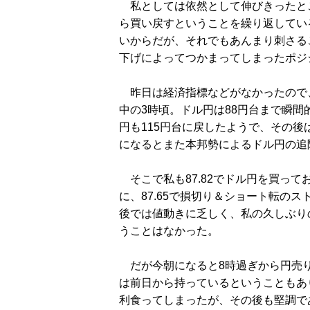
私としては依然として伸びきったとこ
ら買い戻すということを繰り返してい
いからだが、それでもあんまり刺さる
下げによってつかまってしまったポジ
昨日は経済指標などがなかったので
中の3時頃。ドル円は88円台まで瞬間
円も115円台に戻したようで、その
になるとまた本邦勢によるドル円の追
そこで私も87.82でドル円を買っ
に、87.65で損切り＆ショート転の
後では値動きに乏しく、私の久しぶり
うことはなかった。
だが今朝になると8時過ぎから円売り
は前日から持っているということもあり
利食ってしまったが、その後も堅調であ