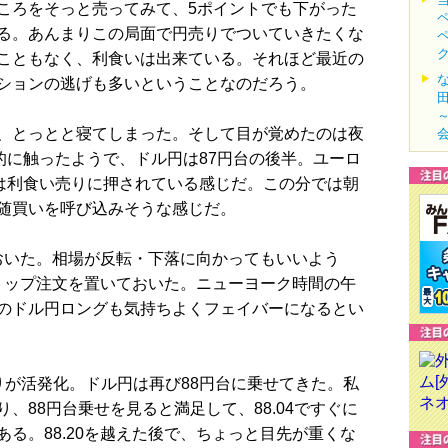
ろをそっと売ってみて、5ポイントでも下がった
る。あんまりこの局面で円売りでついていきたくな
こともなく、利食いは出来ている。それほど最近の
ションの逃げも多いということなのだろう。
、とっとと寝てしまった。そして目が覚めたのは夜
的に触ったようで、ドル円は87円台の後半。ユーロ
後は利食い売りに押されている感じだ。この分では朝
随買いを呼び込みそうな感じだ。
ておいた。相場が反転・下落に向かってもいいよう
ストップ注文を置いておいた。ニューヨーク時間の午
のドル円ロングも気持ちよくフェイバーになるとい
が活発化。ドル円は再び88円台に乗せてきた。私
、88円台乗せを見ると満足して、88.04ですぐに
る。88.20を越えた後で、ちょっと目先が重くな