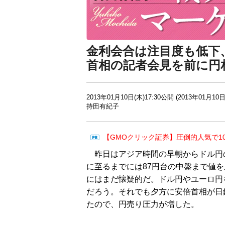
金利会合は注目度も低下
首相の記者会見を前に円
2013年01月10日(木)17:30公開 (2013年01月10日
持田有紀子
【GMOクリック証券】圧倒的人気で1
昨日はアジア時間の早朝からドル円の
に至るまでには87円台の中盤まで値
にはまだ懐疑的だ。ドル円やユーロ円
だろう。それでも夕方に安倍首相が日
たので、円売り圧力が増した。