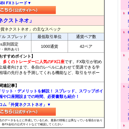
SBI FXトレード▼
ネクストネオ」
外貨ネクストネオ」の主なスペック
ドル スプレッド
最低取引単位
通貨ペア数
ips原則固定
1000通貨
42ペア
7時・例外あり)
おすすめポイント】
、多くのトレーダーに人気のFX口座
です。FX取引が初め
上級者向けまで、各自のレベルにあわせて受講できる学
相場の先行きを予測してくれる機能など、取引をサポー
関連記事】
メリット・デメリットを解説！ スプレッド、スワップポイ
報や口座開設までの時間、必要書類も紹介！
コム「外貨ネクストネオ」▼
時点のデータをもとに作成しているため、最新の情報とは異なっている場合があり
、各FX会社の公式サイトなどで確認してください