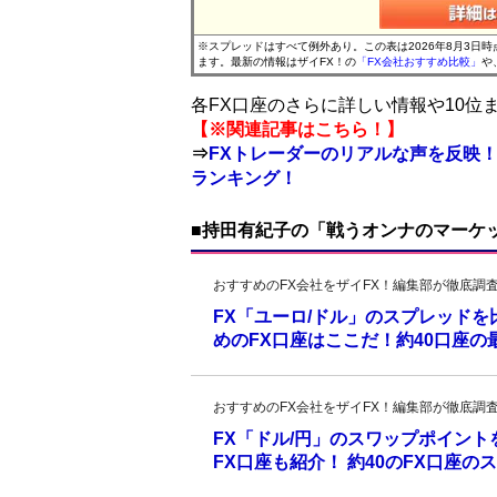
※スプレッドはすべて例外あり。この表は2026年8月3日
ます。最新の情報はザイFX！の
「FX会社おすすめ比較」
や
各FX口座のさらに詳しい情報や10
【※関連記事はこちら！】
⇒
FXトレーダーのリアルな声を反映！
ランキング！
■持田有紀子の「戦うオンナのマーケ
おすすめのFX会社をザイFX！編集部が徹底調
FX「ユーロ/ドル」のスプレッド
めのFX口座はここだ！約40口座
おすすめのFX会社をザイFX！編集部が徹底調
FX「ドル/円」のスワップポイン
FX口座も紹介！ 約40のFX口座