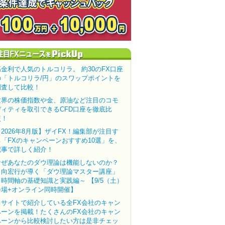
高金利で人気のトルコリラ。 約30のFX口座
の「トルコリラ/円」のスワップポイントを
調査して比較！
世界の株価指数や金、原油など注目のコモ
ディティを取引できるCFD口座を徹底比
較！
【2026年8月版】ザイFX！編集部が注目す
る「FXのキャンペーンおすすめ10選」を、
記事で詳しく紹介！
なぜあなたのダウ理論は機能しないのか？
田向宏行が導く「ダウ理論マスター講座」
～時間軸の基礎知識と実践編～ 【9/5（土）
会場+オンライン同時開催】
当サイトで紹介している全FX会社のキャン
ペーンを掲載！たくさんのFX会社のキャン
ペーンから比較検討したい方は是非チェッ