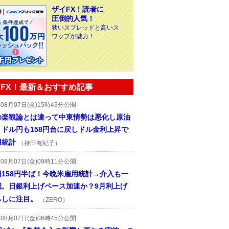
ザイFX！読者に
圧倒的人気！
狭いスプレッドと高いス
ワップが魅力！
FX！最新＆おすすめ記事
年08月07日(金)15時43分公開
の楽観論とは違って中東情勢は悪化し原油
、ドル円も158円台に戻しドル金利上昇で
用統計
（持田有紀子）
年08月07日(金)09時11分公開
円158円半ば！今晩米雇用統計→介入も一
戒。日銀利上げペース加速か？9月利上げ
らしに注目。
（ZERO）
年08月07日(金)06時45分公開