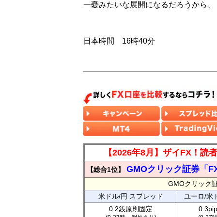
一憂みたいな展開になるだろうから、
日本時間 16時40分
【2026年8月】ザイFX！
GMOクリック証券「F
【総合1位】
GMOクリック
米ドル/円 スプレッド
ユーロ/米
0.2銭原則固定
0.3p