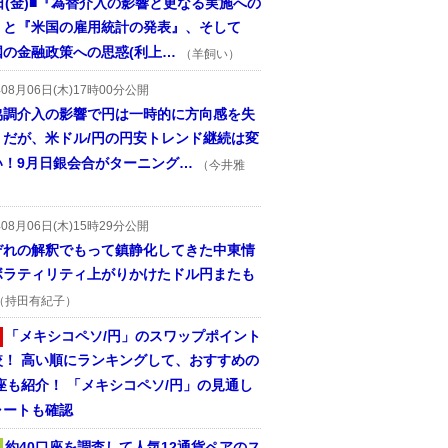
日(金)■『為替介入の影響と更なる実施への
』と『米国の雇用統計の発表』、そして
国の金融政策への思惑(利上…
（羊飼い）
年08月06日(木)17時00分公開
協調介入の影響で円は一時的に方向感を失
うだが、米ドル/円の円安トレンド継続は変
い！9月日銀会合がターニング…
（今井雅
年08月06日(木)15時29分公開
ぞれの解釈でもって鎮静化してきた中東情
ボラティリティ上がりかけたドル円またも
（持田有紀子）
「メキシコペソ/円」のスワップポイント
較！ 高い順にランキングして、おすすめの
座も紹介！ 「メキシコペソ/円」の見通し
ャートも確認
約40口座を調査して人気12通貨ペアのス