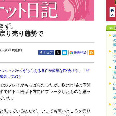
できず。
戻り売り態勢で
(火)17:08更新)
シェア
優先登録
ャッシュバックがもらえる条件が簡単なFX会社や、「ザ
を厳選して紹介
でのプレイがもっぱらだったが、欧州市場の序盤
もすでにドル円は下方向にブレークしたものと思っ
ていた。
と思っているのだが、少しでも高いところを売り