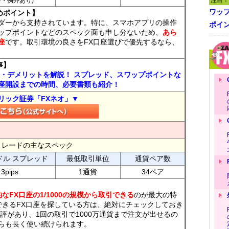
注目！
7時・例外あり)
ワッ
めポイント】
ダーから支持されています。特に、スマホアプリの操作
ポイ
ップポイントなどのスペック面も申し分ないため、
あら
座
です。取引環境の良さをFX口座選びで優先するなら、
事】
ト・デメリットを解説！ スプレッド、スワップポイントな
座開設までの時間、必要書類も紹介！
リック証券「FXネオ」▼
FXトレードの主なスペック
ドル スプレッド
最低取引単位
通貨ペア数
.3pips
1通貨
34ペア
なFX口座の1/1000の規模から取引できる
のが最大の特
できるFX口座を探している方は、絶対にチェックしておき
評があり、1回の取引で1000万通貨まで注文が出せるの
らも長く使い続けられます。