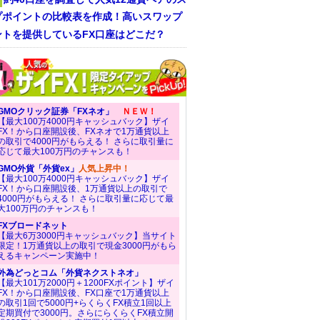
プポイントの比較表を作成！高いスワップ
ントを提供しているFX口座はどこだ？
GMOクリック証券「FXネオ」
ＮＥＷ！
【最大100万4000円キャッシュバック】ザイ
FX！から口座開設後、FXネオで1万通貨以上
の取引で4000円がもらえる！ さらに取引量に
応じて最大100万円のチャンスも！
GMO外貨「外貨ex」
人気上昇中！
【最大100万4000円キャッシュバック】ザイ
FX！から口座開設後、1万通貨以上の取引で
4000円がもらえる！ さらに取引量に応じて最
大100万円のチャンスも！
FXブロードネット
【最大6万3000円キャッシュバック】当サイト
限定！1万通貨以上の取引で現金3000円がもら
えるキャンペーン実施中！
外為どっとコム「外貨ネクストネオ」
【最大101万2000円＋1200FXポイント】ザイ
FX！から口座開設後、FX口座で1万通貨以上
の取引1回で5000円+らくらくFX積立1回以上
定期買付で3000円。さらにらくらくFX積立開