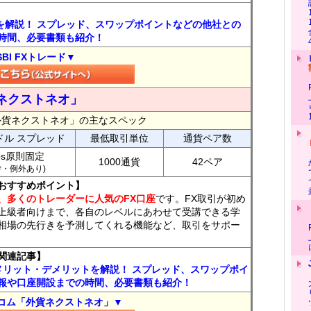
トを解説！ スプレッド、スワップポイントなどの他社との
時間、必要書類も紹介！
SBI FXトレード▼
ネクストネオ」
外貨ネクストネオ」の主なスペック
ドル スプレッド
最低取引単位
通貨ペア数
ips原則固定
1000通貨
42ペア
7時・例外あり)
おすすめポイント】
、多くのトレーダーに人気のFX口座
です。FX取引が初め
上級者向けまで、各自のレベルにあわせて受講できる学
相場の先行きを予測してくれる機能など、取引をサポー
関連記事】
メリット・デメリットを解説！ スプレッド、スワップポイ
報や口座開設までの時間、必要書類も紹介！
コム「外貨ネクストネオ」▼