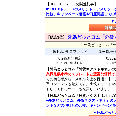
【SBI FXトレードの関連記事】
■SBI FXトレードのメリット・デメリッ
比較、キャンペーン情報や口座開設までの
▼
外為どっとコム「外貨
【総合3位】
外為どっとコム「
米ドル/円 スプレッド
ユーロ/米
0.2銭原則固定
0.3p
(9-27時・例外あり)
(9-2
【外為どっとコム「外貨ネクストネオ」の
業界最狭水準のスプレッドと豊富な情報で
ての初心者から、スキル向上を目指す中・
習コンテンツも魅力です。比較チャートや
トしてくれるツールも充実しています。
【外為どっとコム「外貨ネクストネオ」の
■外為どっとコム「外貨ネクストネオ」の
ントなどの他社との比較、キャンペーン情
▼外為どっと