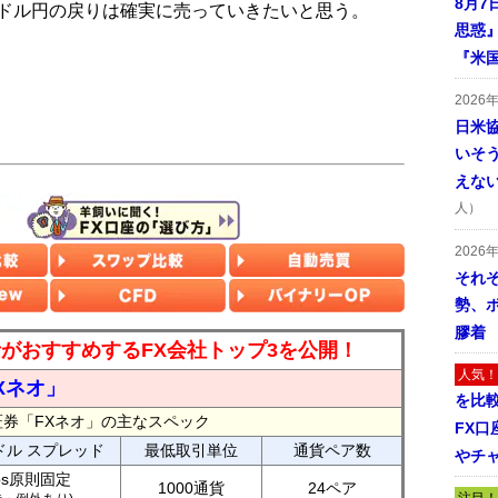
8月7
ドル円の戻りは確実に売っていきたいと思う。
思惑
『米
2026
日米
いそ
えな
人）
2026
それ
勢、
膠着
読者がおすすめするFX会社トップ3を公開！
人気！
Xネオ」
を比
証券「FXネオ」の主なスペック
FX口
ドル スプレッド
最低取引単位
通貨ペア数
やチ
ips原則固定
1000通貨
24ペア