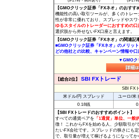
(9-27時・例外あり)
(9-2
【GMOクリック証券「FXネオ」のおすす
機能性の高い取引ツールが、多くのトレー
性が非常に優れており、スプレッドやスワ
ゆるスタイルのトレーダーにおすすめの口
選択肢から外せないFX口座と言えます。
【GMOクリック証券「FXネオ」の関連記
■GMOクリック証券「FXネオ」のメリッ
どの他社との比較、キャンペーン情報や口
▼GMOク
SBI FXトレード
【総合2位】
SBI 
米ドル/円 スプレッド
ユーロ/米
0.18銭
0
【SBI FXトレードのおすすめポイント】
すべての通貨ペアを
「1通貨」単位、一般的
徴！ これからFXを始める人、少額取引が
たいFX会社です。スプレッドの狭さにも定
で、取引量が増えて稼げるようになってか