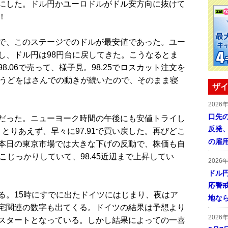
にした。ドル円かユーロドルがドル安方向に抜けて
！
で、このステージでのドルが最安値であった。ユー
し、ドル円は98円台に戻してきた。こうなるとま
.06で売って、様子見。98.25でロスカット注文を
ょうどをはさんでの動きが続いたので、そのまま寝
ザイ
2026
口先
だった。ニューヨーク時間の午後にも安値トライし
反発
。とりあえず、早々に97.91で買い戻した。再びどこ
の雇
本日の東京市場では大きな下げの反動で、株価も自
こじっかりしていて、98.45近辺まで上昇してい
2026
ドル
応警
。15時にすでに出たドイツにはじまり、夜はア
地な
宅関連の数字も出てくる。ドイツの結果は予想より
2026
スタートとなっている。しかし結果によっての一喜