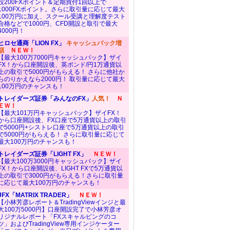
設200FXポイント＆定期買付1回以上で
1000FXポイント。さらに取引量に応じて最大
100万円に加え、スクール受講と理解度テスト
合格などで1000円、CFD開設と取引で最大
4000円！
ヒロセ通商「LION FX」
キャッシュバック増
額
ＮＥＷ！
【最大100万7000円キャッシュバック】ザイ
FX！から口座開設後、英ポンド/円1万通貨以
上の取引で5000円がもらえる！ さらに他社か
らのりかえなら2000円！ 取引量に応じて最大
100万円のチャンスも！
トレイダーズ証券「みんなのFX」
人気！
Ｎ
ＥＷ！
【最大101万円キャッシュバック】ザイFX！
から口座開設後、FX口座で5万通貨以上の取引
で5000円+シストレ口座で5万通貨以上の取引
で5000円がもらえる！ さらに取引量に応じて
最大100万円のチャンスも！
トレイダーズ証券「LIGHT FX」
ＮＥＷ！
【最大100万3000円キャッシュバック】ザイ
FX！から口座開設後、LIGHT FXで5万通貨以
上の取引で3000円がもらえる！さらに取引量
に応じて最大100万円のチャンスも！
JFX「MATRIX TRADER」
ＮＥＷ！
【小林芳彦レポート＆TradingViewインジと最
大100万5000円】口座開設完了で小林芳彦オ
リジナルレポート「FXスキャルピングのコ
ツ」およびTradingView専用インジケーター