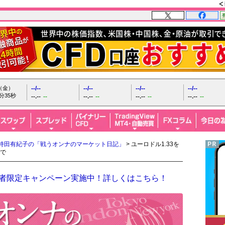
日（金）
--/--
--/--
--/--
--/--
分36秒
--.--
--
--.--
--
--.--
--
--.--
--
持田有紀子の「戦うオンナのマーケット日記」
> ユーロドル1.33を
で
開設者限定キャンペーン実施中！詳しくはこちら！