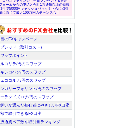
「コバスキャインジ」当日プレゼント＆専用
フォームからの申込と合計1万通貨以上の新規
取引で5000円キャッシュバック！さらに取引
量に応じて最大100万円のチャンスも！
注目のFXキャンペーン
スプレッド（取引コスト）
スワップポイント
トルコリラ/円のスワップ
メキシコペソ/円のスワップ
チェココルナ/円のスワップ
ハンガリーフォリント/円のスワップ
ポーランドズロチ/円のスワップ
羊飼いが選んだ初心者にやさしいFX口座
少額で取引できるFX口座
取扱通貨ペア数や取引量ランキング