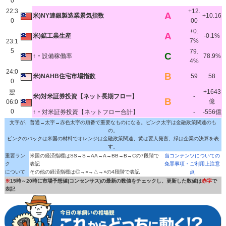
0
22:3
+12.
A
米)NY連銀製造業景気指数
+10.16
0
00
+0.
A
米)鉱工業生産
-0.1%
7%
23:1
5
79.
C
↑・
設備稼働率
78.9%
4%
24:0
B
米)NAHB住宅市場指数
59
58
0
+1643
翌
米)対米証券投資【ネット長期フロー】
-
B
億
06:0
0
↑・
対米証券投資【ネットフロー合計】
-
-556億
文字が、普通→太字→赤色太字の順番で重要なものになる。ピンク太字は金融政策関連のも
の。
ピンクのバックは米国の材料でオレンジは金融政策関連、黄は要人発言、緑は企業の決算を表
す。
重要ラン
米国の経済指標はSS→S→AA→A→BB→B→Cの7段階で
当コンテンツについての
ク
表記
免罪事項・ご利用上注意
について
その他の経済指標は◎→○→△→×の4段階で表記
点
※
15時～20時に市場予想値(コンセンサス)の最新の数値をチェックし、更新した数値は
赤字
で
表記