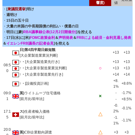
響度)
値
・
[
衆議院選挙
]明け
・
週明け
・
15日の五十日
・
大量の米国の中長期国債の利払い・償還の日
・
明日に[豪)
RBA議事録公表(12月2日開催分)
]を控える
・
17日(水)に[米)
FOMC政策金利
＆
声明発表
＆
FRBによる経済・金利見通し発表
＆
イエレンFRB議長の記者会見
]を控える
日)第4四半期日銀短観
+13
+13
[大企業製造業業況判断]
↑・
[大企業製造業先行き]
+13
+13
08:5
○
↑・
[大企業非製造業業況判断]
+13
+13
0
↑・
[大企業非製造業先行き]
+14
+14
+8.
↑・
[設備投資計画]
+8.6%
1%
-
-1.7%
09:0
英)
ライトムーブ住宅価格
×
1
[前月比/前年比]
-
+8.5%
-0.
-0.1%
2%
17:1
ス)
生産者輸入価格
△
5
[前月比/前年比]
-1.
-1.1%
1%
20:0
△
英)
CBI企業動向調査
+3
+3