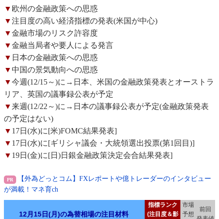
▼
欧州の金融政策への思惑
▼
注目度の高い経済指標の発表(米国が中心)
▼
金融市場のリスク許容度
▼
金融当局者や要人による発言
▼
日本の金融政策への思惑
▼
中国の景気動向への思惑
▼
今週(12/15～)に→日本、米国の金融政策発表とオーストラ
リア、英国の議事録公表が予定
▼
来週(12/22～)に→日本の議事録公表が予定(金融政策発表
の予定はない)
▼
17日(水)に[米)FOMC結果発表]
▼
17日(水)に[ギリシャ議会・大統領選出投票(第1回目)]
▼
19日(金)に[日)日銀金融政策決定会合結果発表]
【外為どっとコム】FXレポートや億トレーダーのインタビュー
が満載！マネ育ch
指標ランク
市場
前回
12月15日(月)の為替相場の注目材料
(注目度＆影
予想
発表値