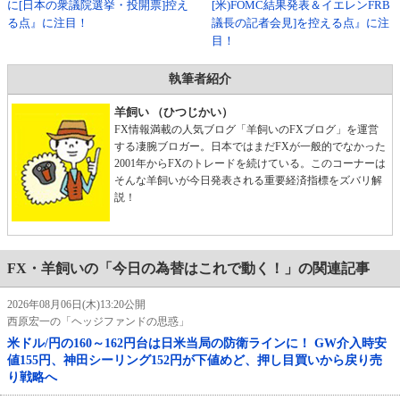
に[日本の衆議院選挙・投開票]控え
[米)FOMC結果発表＆イエレンFRB
る点』に注目！
議長の記者会見]を控える点』に注
目！
執筆者紹介
羊飼い （ひつじかい）
FX情報満載の人気ブログ「羊飼いのFXブログ」を運営
する凄腕ブロガー。日本ではまだFXが一般的でなかった
2001年からFXのトレードを続けている。このコーナーは
そんな羊飼いが今日発表される重要経済指標をズバリ解
説！
FX・羊飼いの「今日の為替はこれで動く！」の関連記事
2026年08月06日(木)13:20公開
西原宏一の「ヘッジファンドの思惑」
米ドル/円の160～162円台は日米当局の防衛ラインに！ GW介入時安
値155円、神田シーリング152円が下値めど、押し目買いから戻り売
り戦略へ