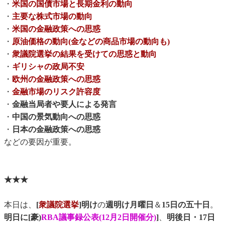
・
米国の国債市場と長期金利の動向
・
主要な株式市場の動向
・
米国の金融政策への思惑
・
原油価格の動向(金などの商品市場の動向も)
・
衆議院選挙の結果を受けての思惑と動向
・
ギリシャの政局不安
・
欧州の金融政策への思惑
・
金融市場のリスク許容度
・
金融当局者や要人による発言
・
中国の景気動向への思惑
・
日本の金融政策への思惑
などの要因が重要。
★★★
本日は、
[
衆議院選挙
]明け
の
週明け月曜日
＆
15日の五十日
。
明日に[豪)
RBA議事録公表(12月2日開催分)
]
、
明後日・17日