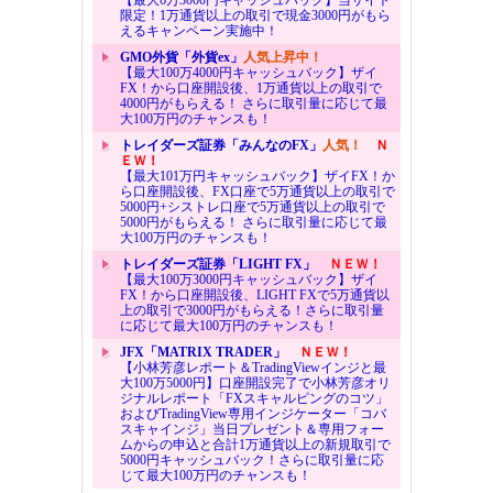
限定！1万通貨以上の取引で現金3000円がもら
えるキャンペーン実施中！
GMO外貨「外貨ex」
人気上昇中！
【最大100万4000円キャッシュバック】ザイ
FX！から口座開設後、1万通貨以上の取引で
4000円がもらえる！ さらに取引量に応じて最
大100万円のチャンスも！
トレイダーズ証券「みんなのFX」
人気！
Ｎ
ＥＷ！
【最大101万円キャッシュバック】ザイFX！か
ら口座開設後、FX口座で5万通貨以上の取引で
5000円+シストレ口座で5万通貨以上の取引で
5000円がもらえる！ さらに取引量に応じて最
大100万円のチャンスも！
トレイダーズ証券「LIGHT FX」
ＮＥＷ！
【最大100万3000円キャッシュバック】ザイ
FX！から口座開設後、LIGHT FXで5万通貨以
上の取引で3000円がもらえる！さらに取引量
に応じて最大100万円のチャンスも！
JFX「MATRIX TRADER」
ＮＥＷ！
【小林芳彦レポート＆TradingViewインジと最
大100万5000円】口座開設完了で小林芳彦オリ
ジナルレポート「FXスキャルピングのコツ」
およびTradingView専用インジケーター「コバ
スキャインジ」当日プレゼント＆専用フォー
ムからの申込と合計1万通貨以上の新規取引で
5000円キャッシュバック！さらに取引量に応
じて最大100万円のチャンスも！