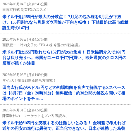
2026年08月04日(火)16:43公開
田向宏行式 副業FXのススメ!
米ドル/円は155円が最大の分岐点！ 7月足の包み線を8月足が下抜
け、155円割れなら月足ダウ理論が下向き転換！ 下値目処は高市総裁
誕生時の147円…
2026年08月03日(月)14:57公開
西原宏一・叶内文子の「FX＆株 今週の作戦会議」
米ドル/円は155円割れなら152円が次の焦点！ 日米協調介入で160円
台は戻り売りへ。米国がユーロ/円で円買い、欧州通貨のクロス円の
反落が続くか注目
2026年08月03日(月)11:09公開
ザイFX！投資戦略＆勝ち方研究！
田向宏行氏が米ドル/円などの相場動向を音声で解説するXスペース
は【8月7日（金）20時30分】無料配信！約30分間の解説を聞いて相
場のポイントをチェ…
2026年07月31日(金)14:50公開
陳満咲杜の「マーケットをズバリ裏読み」
米ドル/円が165円を突破するのは難しいとみる！ 金利差で考えれば
近年の円安の進行は異例で、正当化できない。日米が連携した為替