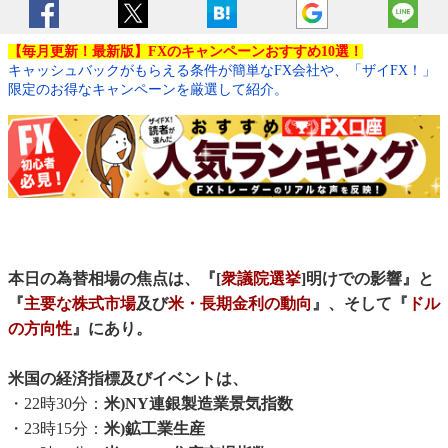
【毎月更新！最新版】FXのキャンペーンおすすめ10選！
キャッシュバックがもらえる条件が簡単なFX会社や、「ザイFX！」
限定のお得なキャンペーンを厳選して紹介。
本日の為替相場の焦点は、『[
衆議院選挙
]明けでの影響』と
『
主要な株式市場
及び
米・長期金利の動向
』、そして『
ドル
の方向性
』にあり。
米国の経済指標及びイベントは、
・22時30分：
米)NY連銀製造業景気指数
・23時15分：
米)鉱工業生産