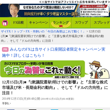
FX比較
キャンペーン
ランキング
スワップ
スプレッド
ザイFX！トップ
>
FX・羊飼いの「今日の為替はこれで動く！」
> 12月15日
(月)■『[衆議院選挙]明けでの影響』と『主要な株式市場及び米・長期金利の動
向』、そして『ドルの方向性』に注目！
みんなのFXは当サイト口座開設者限定キャンペーン実
施中！詳しくはこちら！
12月15日(月)■『[衆議院選挙]明けでの影響』と『主要な株式
市場及び米・長期金利の動向』、そして『ドルの方向性』に
注目！
2014年12月15日(月)06:48公開
[2014年12月15日(月)06:48更新]
羊飼い