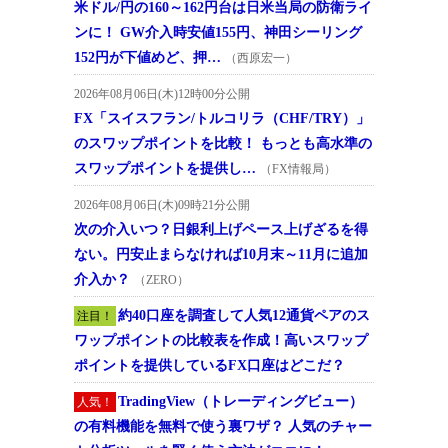
米ドル/円の160～162円台は日米当局の防衛ライ
ンに！ GW介入時安値155円、神田シーリング
152円が下値めど、押…
（西原宏一）
2026年08月06日(木)12時00分公開
FX「スイスフラン/トルコリラ（CHF/TRY）」
のスワップポイントを比較！ もっとも高水準の
スワップポイントを提供し…
（FX情報局）
2026年08月06日(木)09時21分公開
次の介入いつ？日銀利上げペース上げざるを得
ない。円安止まらなければ10月末～11月に追加
介入か？
（ZERO）
約40口座を調査して人気12通貨ペアのス
注目！
ワップポイントの比較表を作成！高いスワップ
ポイントを提供しているFX口座はどこだ？
TradingView（トレーディングビュー）
人気！
の有料機能を無料で使う裏ワザ？ 人気のチャー