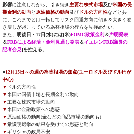
影響
に注意しながら、引き続き
主要な株式市場
及び
米国の長
期金利の動向
と
原油価格の動向
及び
ドルの方向性
などと共
に、これまでとは一転してリスク回避方向に傾き＆大きく巻
き戻しが起こっている為替相場の行方を見極めたい。
また、
明後日・17日(水)には[米)
FOMC政策金利
＆
声明発表
＆
FRBによる経済・金利見通し発表
＆
イエレンFRB議長の
記者会見
]を控える
。
■
12月15日～の週の為替相場の焦点(ユーロドル及びドル円が
中心)
▼
ドルの方向性
▼
米国の国債市場と長期金利の動向
▼
主要な株式市場の動向
▼
米国の金融政策への思惑
▼
原油価格の動向(金などの商品市場の動向も)
▼
衆議院選挙の結果を受けての思惑と動向
▼
ギリシャの政局不安