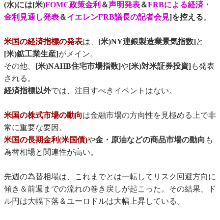
(水)には[米)
FOMC政策金利
＆
声明発表
＆
FRBによる経済・
金利見通し発表
＆
イエレンFRB議長の記者会見
]を控える
。
米国の経済指標の発表
は、
[米)NY連銀製造業景気指数]
と
[米)鉱工業生産]
がメイン。
その他、
[米)NAHB住宅市場指数]
や
[米)対米証券投資]
も発表
される。
経済指標以外
では、注目すべきイベントはない。
米国の株式市場の動向
は金融市場の方向性を見極める上で非
常に重要な要因。
米国の長期金利(米国債)
や
金・原油などの商品市場の動向
も
為替相場と関連性が高い。
先週の為替相場は、これまでとは一転してリスク回避方向に
傾き＆前週までの流れの巻き戻しが起こった。その結果、ド
ル円は大幅下落＆ユーロドルは大幅上昇している。