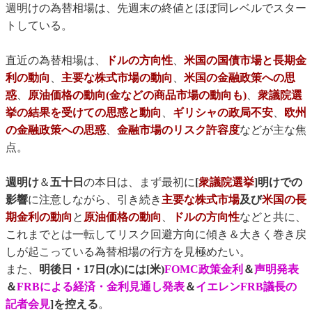
週明けの為替相場は、先週末の終値とほぼ同レベルでスター
トしている。
直近の為替相場は、
ドルの方向性
、
米国の国債市場と長期金
利の動向
、
主要な株式市場の動向
、
米国の金融政策への思
惑
、
原油価格の動向(金などの商品市場の動向も)
、
衆議院選
挙の結果を受けての思惑と動向
、
ギリシャの政局不安
、
欧州
の金融政策への思惑
、
金融市場のリスク許容度
などが主な焦
点。
週明け
＆
五十日
の本日は、まず最初に
[
衆議院選挙
]明けでの
影響
に注意しながら、引き続き
主要な株式市場
及び
米国の長
期金利の動向
と
原油価格の動向
、
ドルの方向性
などと共に、
これまでとは一転してリスク回避方向に傾き＆大きく巻き戻
しが起こっている為替相場の行方を見極めたい。
また、
明後日・17日(水)には[米)
FOMC政策金利
＆
声明発表
＆
FRBによる経済・金利見通し発表
＆
イエレンFRB議長の
記者会見
]を控える
。