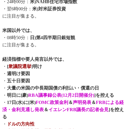
・24時00分：
米)NAHB住宅市場指数
・翌6時00分：
米)対米証券投資
に注目が集まる。
米国以外では、
・08時50分：
日)第4四半期日銀短観
に注目が集まる。
経済指標や要人発言以外では、
・
[
衆議院選挙
]明け
・
週明け要因
・
五十日要因
・
大量の米国の中長期国債の利払い・償還の日
・
明日に[豪)
RBA議事録公表(12月2日開催分)
]を控える
・
17日(水)に[米)
FOMC政策金利
＆
声明発表
＆
FRBによる経
済・金利見通し発表
＆
イエレンFRB議長の記者会見
]を控え
る
・
ドルの方向性