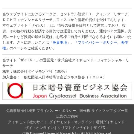
当ウェブサイトにおけるデータは、セントラル短資ＦＸ、クォンツ・リサーチ、
ＤＺＨフィナンシャルリサーチ、フィスコから情報の提供を受けております。
本ウェブサイト「ザイFX！」は、情報の提供を目的として運営しており、投
資、その他の行動を勧誘する目的では運営しておりません。通貨ペアの選択、売
買レートなど投資の最終決定は、お客様ご自身の判断でなさるようにお願いいた
します。さらに詳しいことは
「免責事項」
、
「プライバシー・ポリシー、著作
権」
のページをご確認ください。
当サイト「ザイFX！」の運営元：株式会社ダイヤモンド・フィナンシャル・リ
サーチ
株主：株式会社ダイヤモンド社（100％）
加入協会：一般社団法人日本暗号資産ビジネス協会（ＪＣＢＡ）
免責事項
会社概要
プライバシー・ポリシー、著作権
サイトマップ
タグ一覧
広告のご案内
ダイヤモンド社のサイト
ダイヤモンド・オンライン
|
週刊ダイヤモンド
|
ザイ・オンライン
|
クリプトインサイト
|
ザイFX！
2026 Diamond Financial Research,Inc All Rights Reserved.