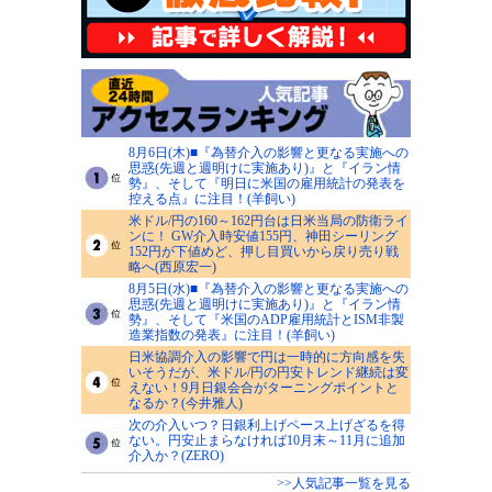
8月6日(木)■『為替介入の影響と更なる実施への
思惑(先週と週明けに実施あり)』と『イラン情
勢』、そして『明日に米国の雇用統計の発表を
控える点』に注目！(羊飼い)
米ドル/円の160～162円台は日米当局の防衛ライ
ンに！ GW介入時安値155円、神田シーリング
152円が下値めど、押し目買いから戻り売り戦
略へ(西原宏一)
8月5日(水)■『為替介入の影響と更なる実施への
思惑(先週と週明けに実施あり)』と『イラン情
勢』、そして『米国のADP雇用統計とISM非製
造業指数の発表』に注目！(羊飼い)
日米協調介入の影響で円は一時的に方向感を失
いそうだが、米ドル/円の円安トレンド継続は変
えない！9月日銀会合がターニングポイントと
なるか？(今井雅人)
次の介入いつ？日銀利上げペース上げざるを得
ない。円安止まらなければ10月末～11月に追加
介入か？(ZERO)
>>人気記事一覧を見る