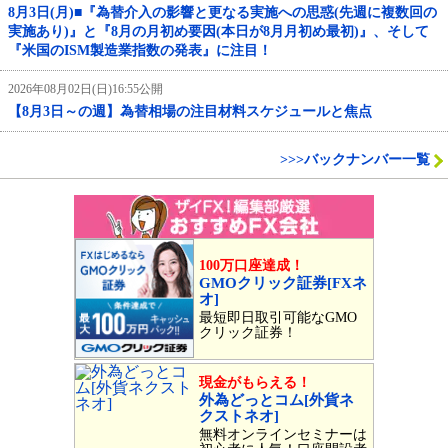
8月3日(月)■『為替介入の影響と更なる実施への思惑(先週に複数回の
実施あり)』と『8月の月初め要因(本日が8月月初め最初)』、そして
『米国のISM製造業指数の発表』に注目！
2026年08月02日(日)16:55公開
【8月3日～の週】為替相場の注目材料スケジュールと焦点
>>>バックナンバー一覧
100万口座達成！
GMOクリック証券[FXネ
オ]
最短即日取引可能なGMO
クリック証券！
現金がもらえる！
外為どっとコム[外貨ネ
クストネオ]
無料オンラインセミナーは