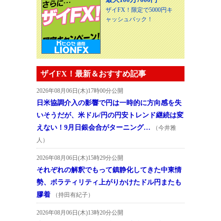
ザイFX！限定で5000円キ
ャッシュバック！
ザイFX！最新＆おすすめ記事
2026年08月06日(木)17時00分公開
日米協調介入の影響で円は一時的に方向感を失
いそうだが、米ドル/円の円安トレンド継続は変
えない！9月日銀会合がターニング…
（今井雅
人）
2026年08月06日(木)15時29分公開
それぞれの解釈でもって鎮静化してきた中東情
勢、ボラティリティ上がりかけたドル円またも
膠着
（持田有紀子）
2026年08月06日(木)13時20分公開