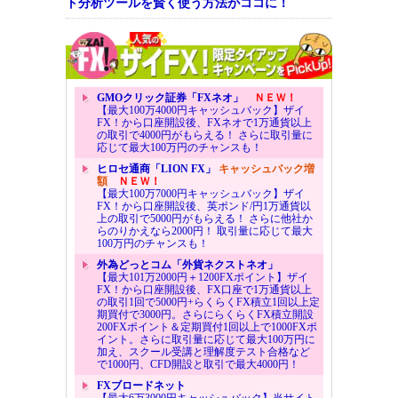
ト分析ツールを賢く使う方法がココに！
GMOクリック証券「FXネオ」
ＮＥＷ！
【最大100万4000円キャッシュバック】ザイ
FX！から口座開設後、FXネオで1万通貨以上
の取引で4000円がもらえる！ さらに取引量に
応じて最大100万円のチャンスも！
ヒロセ通商「LION FX」
キャッシュバック増
額
ＮＥＷ！
【最大100万7000円キャッシュバック】ザイ
FX！から口座開設後、英ポンド/円1万通貨以
上の取引で5000円がもらえる！ さらに他社か
らのりかえなら2000円！ 取引量に応じて最大
100万円のチャンスも！
外為どっとコム「外貨ネクストネオ」
【最大101万2000円＋1200FXポイント】ザイ
FX！から口座開設後、FX口座で1万通貨以上
の取引1回で5000円+らくらくFX積立1回以上定
期買付で3000円。さらにらくらくFX積立開設
200FXポイント＆定期買付1回以上で1000FXポ
イント。さらに取引量に応じて最大100万円に
加え、スクール受講と理解度テスト合格など
で1000円、CFD開設と取引で最大4000円！
FXブロードネット
【最大6万3000円キャッシュバック】当サイト