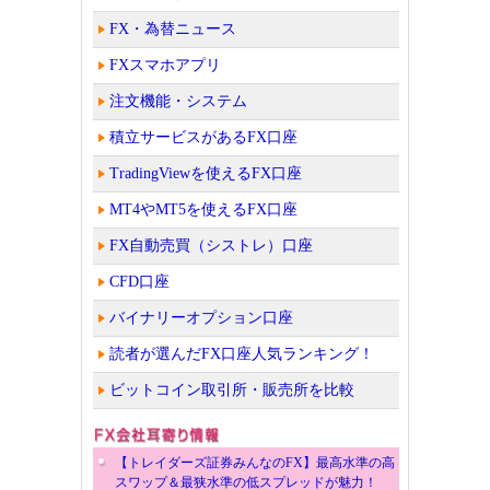
FX・為替ニュース
FXスマホアプリ
注文機能・システム
積立サービスがあるFX口座
TradingViewを使えるFX口座
MT4やMT5を使えるFX口座
FX自動売買（シストレ）口座
CFD口座
バイナリーオプション口座
読者が選んだFX口座人気ランキング！
ビットコイン取引所・販売所を比較
【トレイダーズ証券みんなのFX】最高水準の高
スワップ＆最狭水準の低スプレッドが魅力！