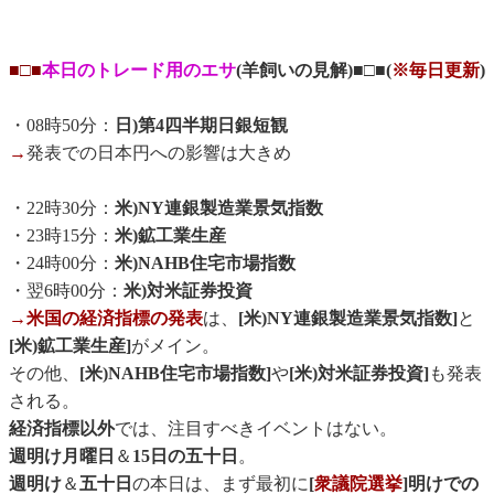
■□■
本日のトレード用のエサ
(羊飼いの見解)■□■(
※毎日更新
)
・08時50分：
日)第4四半期日銀短観
→
発表での日本円への影響は大きめ
・22時30分：
米)NY連銀製造業景気指数
・23時15分：
米)鉱工業生産
・24時00分：
米)NAHB住宅市場指数
・翌6時00分：
米)対米証券投資
→米国の経済指標の発表
は、
[米)NY連銀製造業景気指数]
と
[米)鉱工業生産]
がメイン。
その他、
[米)NAHB住宅市場指数]
や
[米)対米証券投資]
も発表
される。
経済指標以外
では、注目すべきイベントはない。
週明け月曜日
＆
15日の五十日
。
週明け
＆
五十日
の本日は、まず最初に
[
衆議院選挙
]明けでの