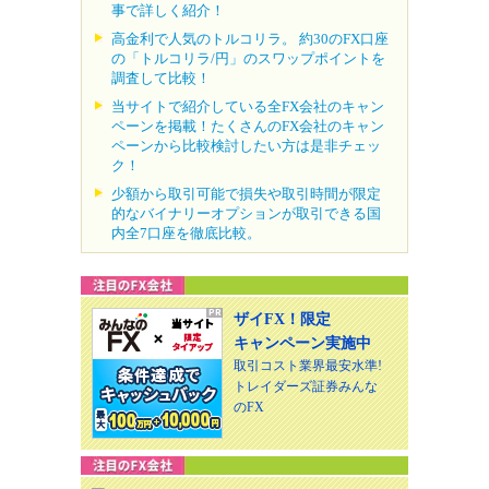
事で詳しく紹介！
高金利で人気のトルコリラ。 約30のFX口座
の「トルコリラ/円」のスワップポイントを
調査して比較！
当サイトで紹介している全FX会社のキャン
ペーンを掲載！たくさんのFX会社のキャン
ペーンから比較検討したい方は是非チェッ
ク！
少額から取引可能で損失や取引時間が限定
的なバイナリーオプションが取引できる国
内全7口座を徹底比較。
ザイFX！限定
キャンペーン実施中
取引コスト業界最安水準!
トレイダーズ証券みんな
のFX