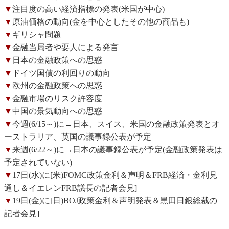
▼
注目度の高い経済指標の発表(米国が中心)
▼
原油価格の動向(金を中心としたその他の商品も)
▼
ギリシャ問題
▼
金融当局者や要人による発言
▼
日本の金融政策への思惑
▼
ドイツ国債の利回りの動向
▼
欧州の金融政策への思惑
▼
金融市場のリスク許容度
▼
中国の景気動向への思惑
▼
今週(6/15～)に→日本、スイス、米国の金融政策発表とオ
ーストラリア、英国の議事録公表が予定
▼
来週(6/22～)に→日本の議事録公表が予定(金融政策発表は
予定されていない)
▼
17日(水)に[米)FOMC政策金利＆声明＆FRB経済・金利見
通し＆イエレンFRB議長の記者会見]
▼
19日(金)に[日)BOJ政策金利＆声明発表＆黒田日銀総裁の
記者会見]