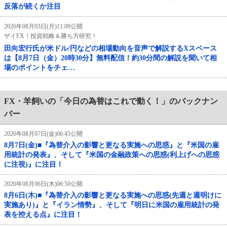
反落が続くか注目
2026年08月03日(月)11:09公開
ザイFX！投資戦略＆勝ち方研究！
田向宏行氏が米ドル/円などの相場動向を音声で解説するXスペース
は【8月7日（金）20時30分】無料配信！約30分間の解説を聞いて相
場のポイントをチェ…
FX・羊飼いの「今日の為替はこれで動く！」のバックナン
バー
2026年08月07日(金)06:45公開
8月7日(金)■『為替介入の影響と更なる実施への思惑』と『米国の雇
用統計の発表』、そして『米国の金融政策への思惑(利上げへの思惑
に注視)』に注目！
2026年08月06日(木)06:50公開
8月6日(木)■『為替介入の影響と更なる実施への思惑(先週と週明けに
実施あり)』と『イラン情勢』、そして『明日に米国の雇用統計の発
表を控える点』に注目！