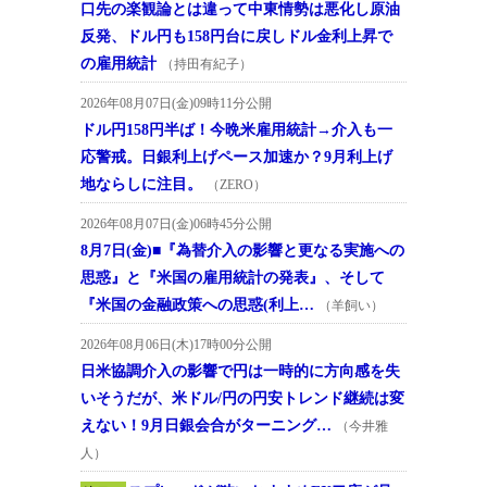
口先の楽観論とは違って中東情勢は悪化し原油
反発、ドル円も158円台に戻しドル金利上昇で
の雇用統計
（持田有紀子）
2026年08月07日(金)09時11分公開
ドル円158円半ば！今晩米雇用統計→介入も一
応警戒。日銀利上げペース加速か？9月利上げ
地ならしに注目。
（ZERO）
2026年08月07日(金)06時45分公開
8月7日(金)■『為替介入の影響と更なる実施への
思惑』と『米国の雇用統計の発表』、そして
『米国の金融政策への思惑(利上…
（羊飼い）
2026年08月06日(木)17時00分公開
日米協調介入の影響で円は一時的に方向感を失
いそうだが、米ドル/円の円安トレンド継続は変
えない！9月日銀会合がターニング…
（今井雅
人）