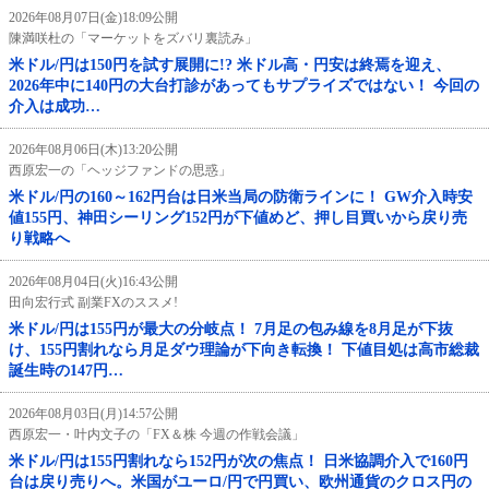
2026年08月07日(金)18:09公開
陳満咲杜の「マーケットをズバリ裏読み」
米ドル/円は150円を試す展開に!? 米ドル高・円安は終焉を迎え、
2026年中に140円の大台打診があってもサプライズではない！ 今回の
介入は成功…
2026年08月06日(木)13:20公開
西原宏一の「ヘッジファンドの思惑」
米ドル/円の160～162円台は日米当局の防衛ラインに！ GW介入時安
値155円、神田シーリング152円が下値めど、押し目買いから戻り売
り戦略へ
2026年08月04日(火)16:43公開
田向宏行式 副業FXのススメ!
米ドル/円は155円が最大の分岐点！ 7月足の包み線を8月足が下抜
け、155円割れなら月足ダウ理論が下向き転換！ 下値目処は高市総裁
誕生時の147円…
2026年08月03日(月)14:57公開
西原宏一・叶内文子の「FX＆株 今週の作戦会議」
米ドル/円は155円割れなら152円が次の焦点！ 日米協調介入で160円
台は戻り売りへ。米国がユーロ/円で円買い、欧州通貨のクロス円の