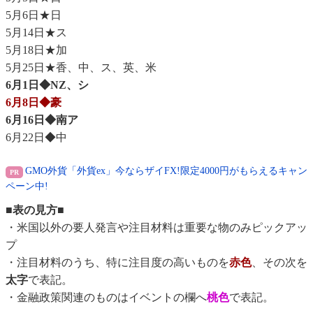
5月6日★日
5月14日★ス
5月18日★加
5月25日★香、中、ス、英、米
6月1日◆NZ、シ
6月8日◆豪
6月16日◆南ア
6月22日◆中
GMO外貨「外貨ex」今ならザイFX!限定4000円がもらえるキャン
ペーン中!
■表の見方■
・米国以外の要人発言や注目材料は重要な物のみピックアッ
プ
・注目材料のうち、特に注目度の高いものを
赤色
、その次を
太字
で表記。
・金融政策関連のものはイベントの欄へ
桃色
で表記。