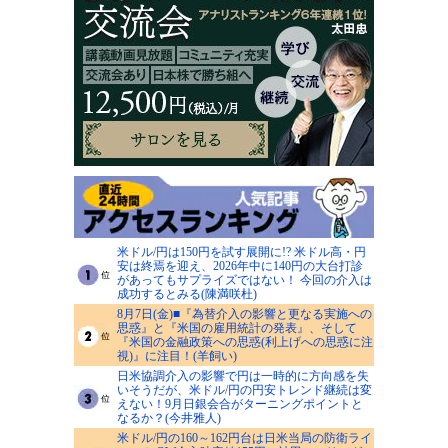
米ドル/円は150円を試す展開に!? 米ドル高・円
安は終焉を迎え、2026年中に140円の大台打診
があってもサプライズではない！ 今回の介入は
成功するとみる(陳満咲杜)
8月7日(金)■『為替介入の影響と更なる実施への
思惑』と『米国の雇用統計の発表』、そして
『米国の金融政策への思惑(利上げへの思惑に注
視)』に注目！(羊飼い)
日米協調介入の影響で円は一時的に方向感を失
いそうだが、米ドル/円の円安トレンド継続は変
えない！9月日銀会合がターニングポイントと
なるか？(今井雅人)
米ドル/円の160～162円台は日米当局の防衛ライ