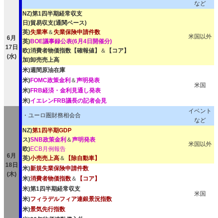
など
NZ)第1四半期経常収支
日)貿易収支(通関ベース)
英)
失業率
＆
失業保険申請件数
米国以外
6月
英)
BOE議事録公表(6月4日開催分)
17日
欧)消費者物価指数【確報値】
＆
【コア】
(水)
加)卸売売上高
米)週間原油在庫
米)
FOMC政策金利
＆
声明発表
米国
米)
FRB経済・金利見通し発表
米)
イエレンFRB議長の記者会見
イベント
・ユーロ圏財務相会合
など
NZ)
第1四半期GDP
ス)
SNB政策金利
＆
声明発表
米国以外
欧)
ECB月例報告
6月
英)
小売売上高
＆
【除自動車】
18日
米)
新規失業保険申請件数
(木)
米)
消費者物価指数
＆
【コア】
米)第1四半期経常収支
米国
米)
フィラデルフィア連銀景況指数
米)
景気先行指数