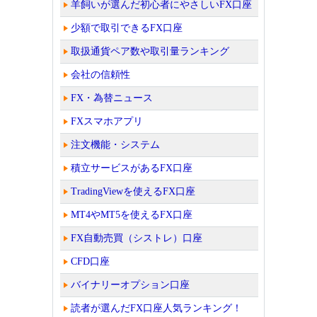
羊飼いが選んだ初心者にやさしいFX口座
少額で取引できるFX口座
取扱通貨ペア数や取引量ランキング
会社の信頼性
FX・為替ニュース
FXスマホアプリ
注文機能・システム
積立サービスがあるFX口座
TradingViewを使えるFX口座
MT4やMT5を使えるFX口座
FX自動売買（シストレ）口座
CFD口座
バイナリーオプション口座
読者が選んだFX口座人気ランキング！