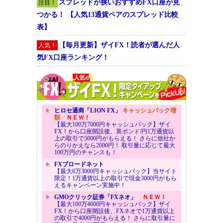
スプレッドが狭いおすすめFX口座が見
注目！
つかる！ 【人気13通貨ペアのスプレッド比較
表】
【毎月更新】ザイFX！読者が選んだ人
人気！
気FX口座ランキング！
ヒロセ通商「LION FX」
キャッシュバック増
額
ＮＥＷ！
【最大100万7000円キャッシュバック】ザイ
FX！から口座開設後、英ポンド/円1万通貨以
上の取引で5000円がもらえる！ さらに他社か
らのりかえなら2000円！ 取引量に応じて最大
100万円のチャンスも！
FXブロードネット
【最大6万3000円キャッシュバック】当サイト
限定！1万通貨以上の取引で現金3000円がもら
えるキャンペーン実施中！
GMOクリック証券「FXネオ」
ＮＥＷ！
【最大100万4000円キャッシュバック】ザイ
FX！から口座開設後、FXネオで1万通貨以上
の取引で4000円がもらえる！ さらに取引量に