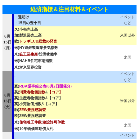
経済指標＆注目材料＆イベント
・
週明け
イベント
・
15日の五十日
など
ス)小売売上高
加)製造業売上高
米国以外
6月
欧)
ドラギECB総裁の発言
15日
米)NY連銀製造業景気指数
(月)
米)
鉱工業生産
/
設備稼働率
米国
米)NAHB住宅市場指数
米)対米証券投資
イベント
-
など
豪)
RBA議事録公表(6月2日開催分)
英)
消費者物価指数
&
【コア】
6月
英)生産者物価指数
&
【コア】
米国以外
16日
英)小売物価指数
&
【コア】
(火)
独)
ZEW景況感調査
欧)ZEW景況感調査
米)
住宅着工件数
/
建設許可件数
米国
米)10年物価連動債入札
イベント
-