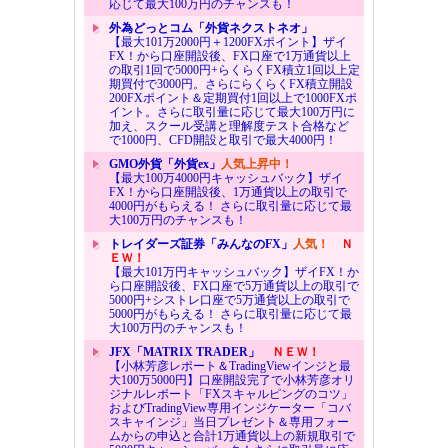
応じて最大100万円のチャンスも！
外為どっとコム「外貨ネクストネオ」
【最大101万2000円＋1200FXポイント】ザイ
FX！から口座開設後、FX口座で1万通貨以上
の取引1回で5000円+らくらくFX積立1回以上定
期買付で3000円。さらにらくらくFX積立開設
200FXポイント＆定期買付1回以上で1000FXポ
イント。さらに取引量に応じて最大100万円に
加え、スクール受講と理解度テスト合格など
で1000円、CFD開設と取引で最大4000円！
GMO外貨「外貨ex」
人気上昇中！
【最大100万4000円キャッシュバック】ザイ
FX！から口座開設後、1万通貨以上の取引で
4000円がもらえる！ さらに取引量に応じて最
大100万円のチャンスも！
トレイダーズ証券「みんなのFX」
人気！
Ｎ
ＥＷ！
【最大101万円キャッシュバック】ザイFX！か
ら口座開設後、FX口座で5万通貨以上の取引で
5000円+シストレ口座で5万通貨以上の取引で
5000円がもらえる！ さらに取引量に応じて最
大100万円のチャンスも！
JFX「MATRIX TRADER」
ＮＥＷ！
【小林芳彦レポート＆TradingViewインジと最
大100万5000円】口座開設完了で小林芳彦オリ
ジナルレポート「FXスキャルピングのコツ」
およびTradingView専用インジケーター「コバ
スキャインジ」当日プレゼント＆専用フォー
ムからの申込と合計1万通貨以上の新規取引で