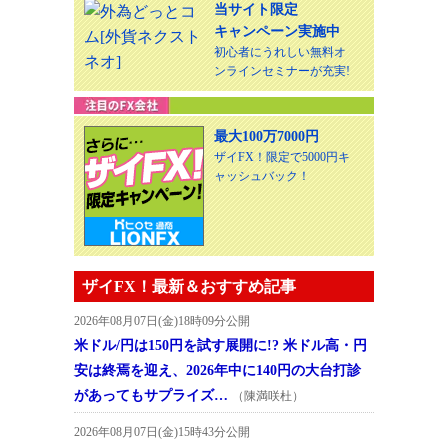
当サイト限定
キャンペーン実施中
初心者にうれしい無料オ
ンラインセミナーが充実!
最大100万7000円
ザイFX！限定で5000円キ
ャッシュバック！
ザイFX！最新＆おすすめ記事
2026年08月07日(金)18時09分公開
米ドル/円は150円を試す展開に!? 米ドル高・円
安は終焉を迎え、2026年中に140円の大台打診
があってもサプライズ…
（陳満咲杜）
2026年08月07日(金)15時43分公開