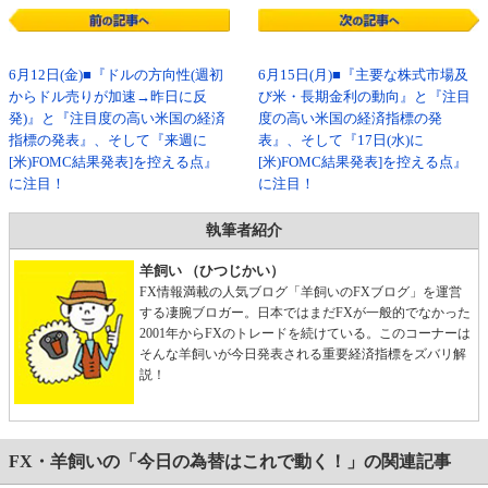
6月12日(金)■『ドルの方向性(週初
6月15日(月)■『主要な株式市場及
からドル売りが加速→昨日に反
び米・長期金利の動向』と『注目
発)』と『注目度の高い米国の経済
度の高い米国の経済指標の発
指標の発表』、そして『来週に
表』、そして『17日(水)に
[米)FOMC結果発表]を控える点』
[米)FOMC結果発表]を控える点』
に注目！
に注目！
執筆者紹介
羊飼い （ひつじかい）
FX情報満載の人気ブログ「羊飼いのFXブログ」を運営
する凄腕ブロガー。日本ではまだFXが一般的でなかった
2001年からFXのトレードを続けている。このコーナーは
そんな羊飼いが今日発表される重要経済指標をズバリ解
説！
FX・羊飼いの「今日の為替はこれで動く！」の関連記事