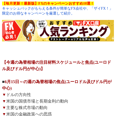
【毎月更新！最新版】FXのキャンペーンおすすめ10選！
キャッシュバックがもらえる条件が簡単なFX会社や、「ザイFX！」
限定のお得なキャンペーンを厳選して紹介。
【今週の為替相場の注目材料スケジュールと焦点(ユーロド
ル及びドル円が中心)】
■
6月15日～の週の為替相場の焦点(ユーロドル及びドル円が
中心)
▼
ドルの方向性
▼
米国の国債市場と長期金利の動向
▼
主要な株式市場の動向
▼
米国の金融政策への思惑