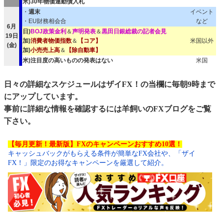
米)30年物価連動債入札
・
週末
イベント
・EU財務相会合
など
6月
日)
BOJ政策金利
＆
声明発表
＆
黒田日銀総裁の記者会見
19日
加)
消費者物価指数
＆
【コア】
米国以外
(金)
加)
小売売上高
＆
【除自動車】
米)注目度の高いものの発表はない
米国
日々の詳細なスケジュールはザイFX！の当欄に毎朝9時まで
にアップしています。
事前に詳細な情報を確認するには
羊飼いのFXブログ
をご覧
下さい。
【毎月更新！最新版】FXのキャンペーンおすすめ10選！
キャッシュバックがもらえる条件が簡単なFX会社や、「ザイ
FX！」限定のお得なキャンペーンを厳選して紹介。