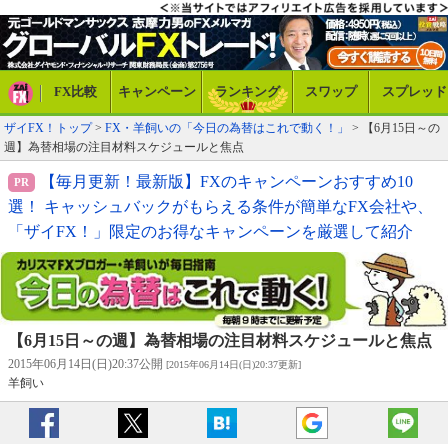
FX比較
キャンペーン
ランキング
スワップ
スプレッド
ザイFX！トップ
>
FX・羊飼いの「今日の為替はこれで動く！」
> 【6月15日～の
週】為替相場の注目材料スケジュールと焦点
【毎月更新！最新版】FXのキャンペーンおすすめ10
選！ キャッシュバックがもらえる条件が簡単なFX会社や、
「ザイFX！」限定のお得なキャンペーンを厳選して紹介
【6月15日～の週】為替相場の注目材料スケジュールと焦点
2015年06月14日(日)20:37公開
[2015年06月14日(日)20:37更新]
羊飼い