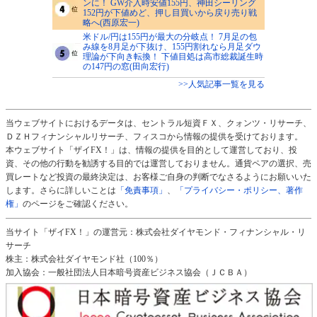
ンに！ GW介入時安値155円、神田シーリング
152円が下値めど、押し目買いから戻り売り戦
略へ(西原宏一)
米ドル/円は155円が最大の分岐点！ 7月足の包
み線を8月足が下抜け、155円割れなら月足ダウ
理論が下向き転換！ 下値目処は高市総裁誕生時
の147円の窓(田向宏行)
>>人気記事一覧を見る
当ウェブサイトにおけるデータは、セントラル短資ＦＸ、クォンツ・リサーチ、
ＤＺＨフィナンシャルリサーチ、フィスコから情報の提供を受けております。
本ウェブサイト「ザイFX！」は、情報の提供を目的として運営しており、投
資、その他の行動を勧誘する目的では運営しておりません。通貨ペアの選択、売
買レートなど投資の最終決定は、お客様ご自身の判断でなさるようにお願いいた
します。さらに詳しいことは
「免責事項」
、
「プライバシー・ポリシー、著作
権」
のページをご確認ください。
当サイト「ザイFX！」の運営元：株式会社ダイヤモンド・フィナンシャル・リ
サーチ
株主：株式会社ダイヤモンド社（100％）
加入協会：一般社団法人日本暗号資産ビジネス協会（ＪＣＢＡ）