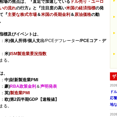
相場の焦点は、『直近で加速している
ドル売り・ユーロ
いの流れ
の行方』と『注目度の高い
米国の経済指標
の発
て『
主要な株式市場
＆
米国の長期金利
＆
原油価格
の動
。
指標及びイベントは、
分：
米)個人所得
/
個人支出
/PCEデフレーター/
PCEコア・デ
分：
米)
ISM製造業景況指数
まる。
は、
ザ
分：
中)財新製造業PMI
202
分：
豪)
RBA政策金利
＆
声明発表
ドル
分：
英)
製造業PMI
応
分：
欧)第2四半期GDP【速報値】
地
まる。
202