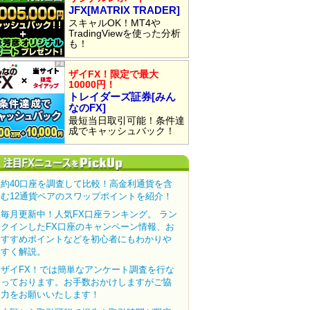
JFX[MATRIX TRADER]
スキャルOK！MT4や
TradingViewを使った分析
も！
ザイFX！限定で最大
10000円！
トレイダーズ証券[みん
なのFX]
最短当日取引可能！条件達
成でキャッシュバック！
約40口座を調査して比較！高金利通貨を含
む12通貨ペアのスワップポイントを紹介！
毎月更新中！人気FX口座ランキング。 ラン
クインしたFX口座のキャンペーン情報、お
すすめポイントなどを初心者にもわかりや
すく解説。
ザイFX！では簡単なアンケート調査を行な
っております。お手数おかけしますがご協
力をお願いいたします！