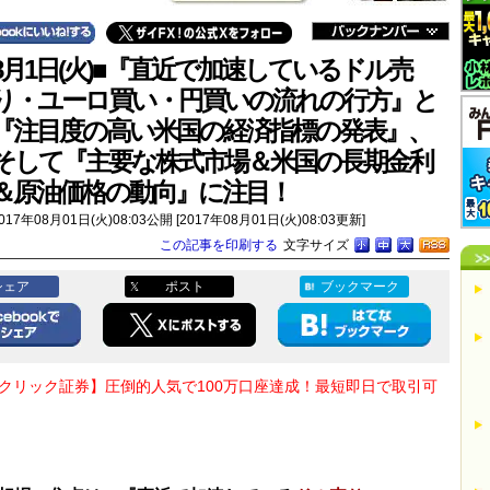
8月1日(火)■『直近で加速しているドル売
り・ユーロ買い・円買いの流れの行方』と
『注目度の高い米国の経済指標の発表』、
そして『主要な株式市場＆米国の長期金利
＆原油価格の動向』に注目！
017年08月01日(火)08:03公開 [2017年08月01日(火)08:03更新]
この記事を印刷する
文字サイズ
シェア
ポスト
ブックマーク
Oクリック証券】圧倒的人気で100万口座達成！最短即日で取引可