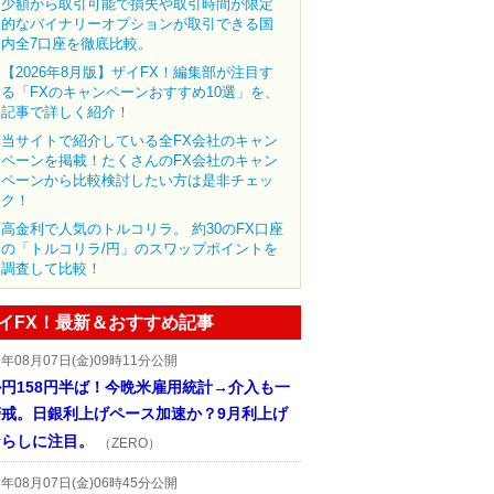
少額から取引可能で損失や取引時間が限定
的なバイナリーオプションが取引できる国
内全7口座を徹底比較。
【2026年8月版】ザイFX！編集部が注目す
る「FXのキャンペーンおすすめ10選」を、
記事で詳しく紹介！
当サイトで紹介している全FX会社のキャン
ペーンを掲載！たくさんのFX会社のキャン
ペーンから比較検討したい方は是非チェッ
ク！
高金利で人気のトルコリラ。 約30のFX口座
の「トルコリラ/円」のスワップポイントを
調査して比較！
イFX！最新＆おすすめ記事
6年08月07日(金)09時11分公開
円158円半ば！今晩米雇用統計→介入も一
警戒。日銀利上げペース加速か？9月利上げ
ならしに注目。
（ZERO）
6年08月07日(金)06時45分公開