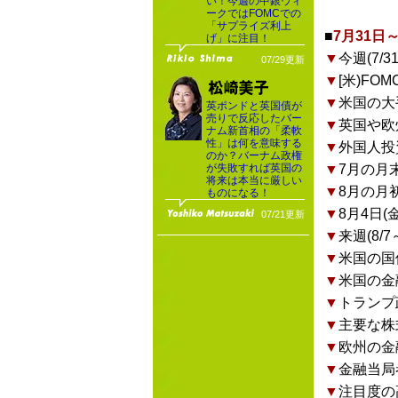
い！今週の中銀ウィ
ークではFOMCでの
「サプライズ利上
■
7月31
げ」に注目！
▼
今週(7
07/29更新
▼
[米)FO
▼
米国の大
英ポンドと英国債が
売りで反応したバー
▼
英国や欧
ナム新首相の「柔軟
性」は何を意味する
▼
外国人投
のか？バーナム政権
が失敗すれば英国の
▼
7月の月
将来は本当に厳しい
▼
8月の月
ものになる！
▼
8月4日(
07/21更新
▼
来週(8
▼
米国の国
▼
米国の金
▼
トランプ
▼
主要な株
▼
欧州の金
▼
金融当局
▼
注目度の