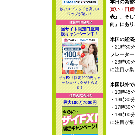
本日の為替
買い・円買
狭いスプレッドと高いス
ワップが魅力！
表』、そし
向』にあり
当サイト限定口座開
設キャンペーン中！
米国の経済
・21時30
フレーター
・23時00
に注目が集
ザイFX！限定4000円キャ
ッシュバックがもらえ
米国以外で
る！
・10時45
・13時30
最大100万7000円
・17時30
・18時00
に注目が集