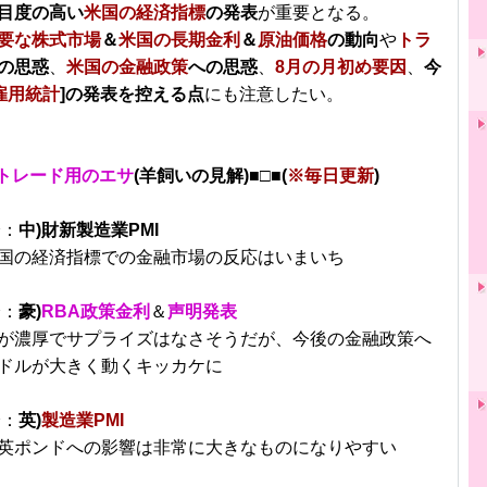
目度の高い
米国の経済指標
の発表
が重要となる。
要な株式市場
＆
米国の長期金利
＆
原油価格
の動向
や
トラ
の思惑
、
米国の金融政策
への思惑
、
8月の月初め要因
、
今
雇用統計
]の発表を控える点
にも注意したい。
トレード用のエサ
(羊飼いの見解)■□■(
※毎日更新
)
分：
中)財新製造業PMI
国の経済指標での金融市場の反応はいまいち
分：
豪)
RBA政策金利
＆
声明発表
が濃厚でサプライズはなさそうだが、今後の金融政策へ
ドルが大きく動くキッカケに
分：
英)
製造業PMI
英ポンドへの影響は非常に大きなものになりやすい