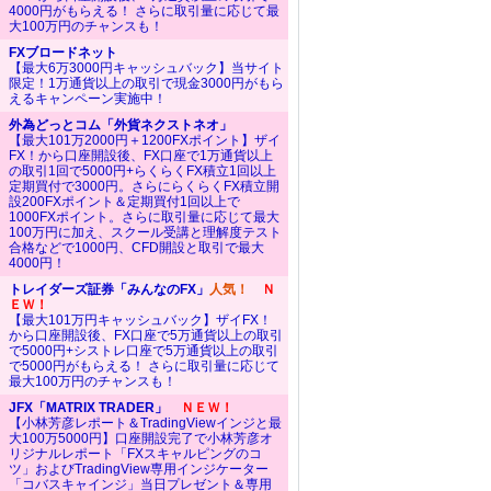
4000円がもらえる！ さらに取引量に応じて最
大100万円のチャンスも！
FXブロードネット
【最大6万3000円キャッシュバック】当サイト
限定！1万通貨以上の取引で現金3000円がもら
えるキャンペーン実施中！
外為どっとコム「外貨ネクストネオ」
【最大101万2000円＋1200FXポイント】ザイ
FX！から口座開設後、FX口座で1万通貨以上
の取引1回で5000円+らくらくFX積立1回以上
定期買付で3000円。さらにらくらくFX積立開
設200FXポイント＆定期買付1回以上で
1000FXポイント。さらに取引量に応じて最大
100万円に加え、スクール受講と理解度テスト
合格などで1000円、CFD開設と取引で最大
4000円！
トレイダーズ証券「みんなのFX」
人気！
Ｎ
ＥＷ！
【最大101万円キャッシュバック】ザイFX！
から口座開設後、FX口座で5万通貨以上の取引
で5000円+シストレ口座で5万通貨以上の取引
で5000円がもらえる！ さらに取引量に応じて
最大100万円のチャンスも！
JFX「MATRIX TRADER」
ＮＥＷ！
【小林芳彦レポート＆TradingViewインジと最
大100万5000円】口座開設完了で小林芳彦オ
リジナルレポート「FXスキャルピングのコ
ツ」およびTradingView専用インジケーター
「コバスキャインジ」当日プレゼント＆専用