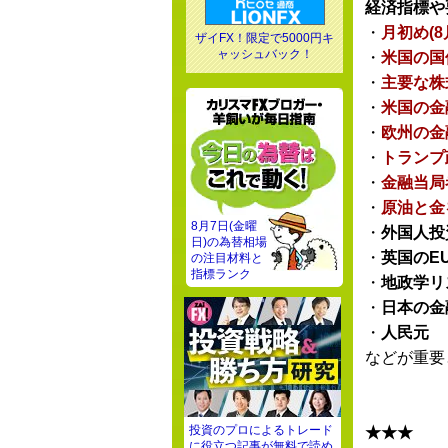
経済指標や
・
月初め(
ザイFX！限定で5000円キ
ャッシュバック！
・
米国の国
・
主要な株
・
米国の金
・
欧州の金
・
トランプ
・
金融当局
・
原油と金
8月7日(金曜
・
外国人投
日)の為替相場
・
英国のE
の注目材料と
指標ランク
・
地政学リ
・
日本の金
・
人民元
などが重要
投資のプロによるトレード
★★★
に役立つ記事が無料で読め