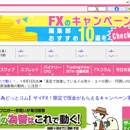
日（金）
--/--
--/--
--/--
--/--
分3秒
--.--
--
--.--
--
--.--
--
--.--
--
れで動く！」
> 8月1日(火)■『直近で加速しているドル売り・ユーロ買い・円買
原油価格の動向』に注目！
外為どっとコム】ザイFX！限定で現金がもらえるキャンペーン