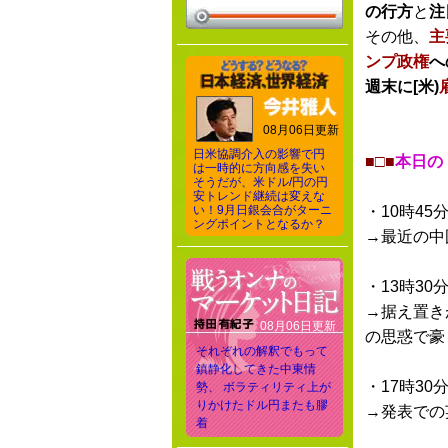
の行方
と
注
その他、
主
ンプ政権
へ
週末に[米)
08月06日更新
日米協調介入の影響で円
■□■
本日の
は一時的に方向感を失い
そうだが、米ドル/円の円
安トレンド継続は変えな
い！9月日銀会合がターニ
・10時45
ングポイントとなるか？
→最近の中
・13時30
→据え置き
08月06日更新
の思惑で豪
それぞれの解釈でもって
鎮静化してきた中東情
・17時30
勢、 ボラティリティ上が
りかけたドル円またも膠
→発表での
着