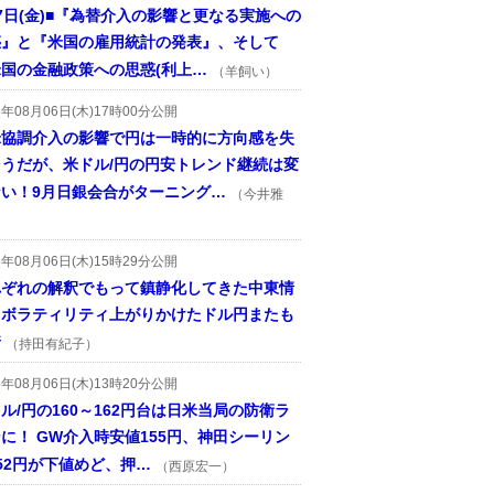
7日(金)■『為替介入の影響と更なる実施への
惑』と『米国の雇用統計の発表』、そして
国の金融政策への思惑(利上…
（羊飼い）
6年08月06日(木)17時00分公開
米協調介入の影響で円は一時的に方向感を失
そうだが、米ドル/円の円安トレンド継続は変
ない！9月日銀会合がターニング…
（今井雅
6年08月06日(木)15時29分公開
れぞれの解釈でもって鎮静化してきた中東情
、ボラティリティ上がりかけたドル円またも
着
（持田有紀子）
6年08月06日(木)13時20分公開
ル/円の160～162円台は日米当局の防衛ラ
に！ GW介入時安値155円、神田シーリン
52円が下値めど、押…
（西原宏一）