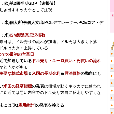
分：
欧)第2四半期GDP【速報値】
動き出すキッカケとして注視
分：
米)個人所得
/
個人支出
/PCEデフレーター/
PCEコア・デ
分：
米)
ISM製造業景況指数
昨日は、ドル売りの流れが加速。ドル円は大きく下落
ドルは大きく上昇している
めでの最初の営業日
近で加速している
ドル売り・ユーロ買い・円買いの流れ
かどうかがキモ
主要な株式市場
＆
米国の長期金利
＆
原油価格
の動向
にも
い
米国の経済指標
の発表
は相場が動くキッカケに使われ
に直近では悪い内容でのドル売り方向に反応しやすくな
末には[米)
雇用統計
]の発表を控える