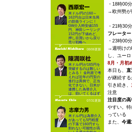
・18時00
→欧州勢が
米ドル/円の160～
162円台は日米当局
の防衛ラインに！
GW介入時安値155
・21時30
円、神田シーリング
フレーター
152円が下値めど、
押し目買いから戻り
・23時00
売り戦略へ
→週明けの
08/06更新
し、ユーロ
8月・月初
米ドル/円が165円を
突破するのは難しい
本日も、
直
とみる！ 金利差で考
えれば近年の円安の
が継続する
進行は異例で、正当
引き続き、
化できない。日米が
連携した為替介入
注意
は、効いてくるはず
注目度の高
07/31更新
やすい。特
っている
米ドル/円は為替介入
があっても5円程度
また、
今週
の下落で160円すら
割れない可能性が高