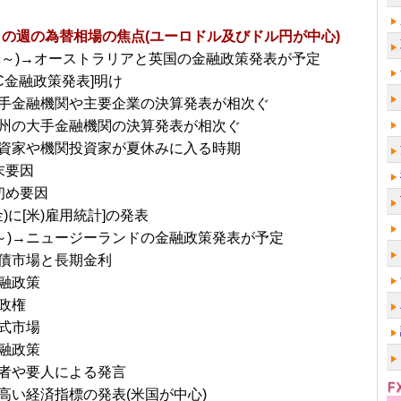
日～の週の為替相場の焦点(ユーロドル及びドル円が中心)
/31～)→オーストラリアと英国の金融政策発表が予定
MC金融政策発表]明け
手金融機関や主要企業の決算発表が相次ぐ
州の大手金融機関の決算発表が相次ぐ
資家や機関投資家が夏休みに入る時期
末要因
初め要因
金)に[米)雇用統計]の発表
/7～)→ニュージーランドの金融政策発表が予定
債市場と長期金利
融政策
政権
式市場
融政策
者や要人による発言
高い経済指標の発表(米国が中心)