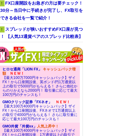
FX口座開設をお急ぎの方は要チェック！
！
30分～当日中に手続きが完了し、FX取引を
始できる会社を一覧で紹介！
スプレッドが狭いおすすめFX口座が見つ
！
！ 【人気13通貨ペアのスプレッド比較表】
ヒロセ通商「LION FX」
キャッシュバック増
額
ＮＥＷ！
【最大100万7000円キャッシュバック】ザイ
FX！から口座開設後、英ポンド/円1万通貨以
上の取引で5000円がもらえる！ さらに他社か
らのりかえなら2000円！ 取引量に応じて最大
100万円のチャンスも！
GMOクリック証券「FXネオ」
ＮＥＷ！
【最大100万4000円キャッシュバック】ザイ
FX！から口座開設後、FXネオで1万通貨以上
の取引で4000円がもらえる！ さらに取引量に
応じて最大100万円のチャンスも！
GMO外貨「外貨ex」
人気上昇中！
【最大100万4000円キャッシュバック】ザイ
FX！から口座開設後、1万通貨以上の取引で