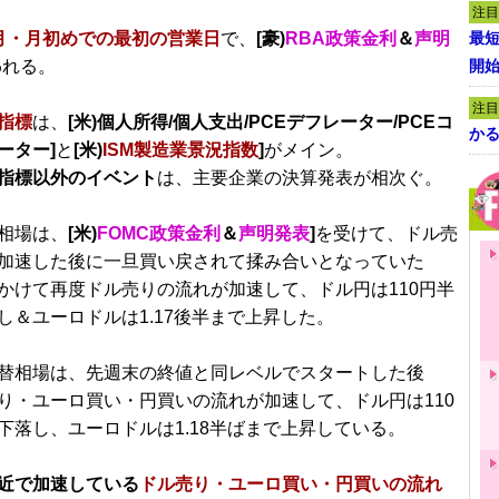
注目
月・月初めでの最初の営業日
で、
[豪)
RBA政策金利
＆
声明
最短
われる。
開
注目
指標
は、
[米)個人所得/個人支出/PCEデフレーター/PCEコ
かる
ーター]
と
[米)
ISM製造業景況指数
]
がメイン。
指標以外のイベント
は、主要企業の決算発表が相次ぐ。
相場は、
[米)
FOMC政策金利
＆
声明発表
]
を受けて、ドル売
加速した後に一旦買い戻されて揉み合いとなっていた
かけて再度ドル売りの流れが加速して、ドル円は110円半
し＆ユーロドルは1.17後半まで上昇した。
替相場は、先週末の終値と同レベルでスタートした後
り・ユーロ買い・円買いの流れが加速して、ドル円は110
下落し、ユーロドルは1.18半ばまで上昇している。
近で加速している
ドル売り・ユーロ買い・円買いの流れ