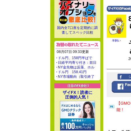
国内全7口座を定期的に調
査してスペック比較
羊飼い
08月07日 09:33更新
ドル円、158円半ばで
2
日経平均寄り付き：前日
NY金先物は反落、ホル
ドル円 158.41円
NY市場動向（取引終了
ザイFX！読者に
圧倒的人気！
【GM
能！