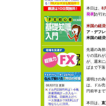
る！
FXメルマガも配信中！
本日は、
8
発表
]
が行
米国の経済
ア・デフレ
米国の経済
先週の為替
りの流れが
が、週末に
ばまで下落
週明けの為
は、ドル売
08月07日 更新
ドル円158円半ば！今晩
円前半まで
米雇用統計→介入も一
応警戒。日銀利上げペ
ース加速か？9月利上げ
本日は、
直
地ならしに注目。