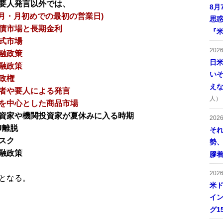
要人発言以外では、
8月
8月・月初めでの最初の営業日)
思
債市場と長期金利
『米
式市場
202
融政策
日
融政策
い
政権
え
者や要人による発言
人）
を中心とした商品市場
資家や機関投資家が夏休みに入る時期
202
U離脱
そ
スク
勢
融政策
膠
202
となる。
米ド
イン
グ1