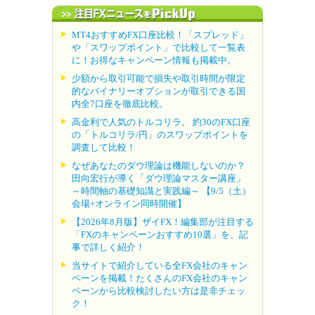
MT4おすすめFX口座比較！「スプレッド」
や「スワップポイント」で比較して一覧表
に！お得なキャンペーン情報も掲載中。
少額から取引可能で損失や取引時間が限定
的なバイナリーオプションが取引できる国
内全7口座を徹底比較。
高金利で人気のトルコリラ。 約30のFX口座
の「トルコリラ/円」のスワップポイントを
調査して比較！
なぜあなたのダウ理論は機能しないのか？
田向宏行が導く「ダウ理論マスター講座」
～時間軸の基礎知識と実践編～ 【9/5（土）
会場+オンライン同時開催】
【2026年8月版】ザイFX！編集部が注目する
「FXのキャンペーンおすすめ10選」を、記
事で詳しく紹介！
当サイトで紹介している全FX会社のキャン
ペーンを掲載！たくさんのFX会社のキャン
ペーンから比較検討したい方は是非チェッ
ク！