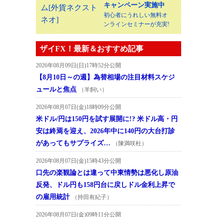
キャンペーン実施中
初心者にうれしい無料オ
ンラインセミナーが充実!
ザイFX！最新＆おすすめ記事
2026年08月09日(日)17時52分公開
【8月10日～の週】為替相場の注目材料スケジ
ュールと焦点
（羊飼い）
2026年08月07日(金)18時09分公開
米ドル/円は150円を試す展開に!? 米ドル高・円
安は終焉を迎え、2026年中に140円の大台打診
があってもサプライズ…
（陳満咲杜）
2026年08月07日(金)15時43分公開
口先の楽観論とは違って中東情勢は悪化し原油
反発、ドル円も158円台に戻しドル金利上昇で
の雇用統計
（持田有紀子）
2026年08月07日(金)09時11分公開