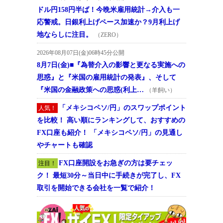
ドル円158円半ば！今晩米雇用統計→介入も一
応警戒。日銀利上げペース加速か？9月利上げ
地ならしに注目。
（ZERO）
2026年08月07日(金)06時45分公開
8月7日(金)■『為替介入の影響と更なる実施への
思惑』と『米国の雇用統計の発表』、そして
『米国の金融政策への思惑(利上…
（羊飼い）
「メキシコペソ/円」のスワップポイント
人気！
を比較！ 高い順にランキングして、おすすめの
FX口座も紹介！ 「メキシコペソ/円」の見通し
やチャートも確認
FX口座開設をお急ぎの方は要チェッ
注目！
ク！ 最短30分～当日中に手続きが完了し、FX
取引を開始できる会社を一覧で紹介！