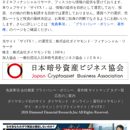
ＤＺＨフィナンシャルリサーチ、フィスコから情報の提供を受けております。
本ウェブサイト「ザイFX！」は、情報の提供を目的として運営しており、投
資、その他の行動を勧誘する目的では運営しておりません。通貨ペアの選択、売
買レートなど投資の最終決定は、お客様ご自身の判断でなさるようにお願いいた
します。さらに詳しいことは
「免責事項」
、
「プライバシー・ポリシー、著作
権」
のページをご確認ください。
当サイト「ザイFX！」の運営元：株式会社ダイヤモンド・フィナンシャル・リ
サーチ
株主：株式会社ダイヤモンド社（100％）
加入協会：一般社団法人日本暗号資産ビジネス協会（ＪＣＢＡ）
免責事項
会社概要
プライバシー・ポリシー、著作権
サイトマップ
タグ一覧
広告のご案内
ダイヤモンド社のサイト
ダイヤモンド・オンライン
|
週刊ダイヤモンド
|
ザイ・オンライン
|
クリプトインサイト
|
ザイFX！
2026 Diamond Financial Research,Inc All Rights Reserved.