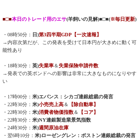
■□■
本日のトレード用のエサ
(羊飼いの見解)■□■(
※毎日更新
)
・08時50分：
日)
第3四半期GDP【一次速報】
→内容次第だが、この発表を受けて日本円が大きめに動く可
能性あり
・18時30分：
英)
失業率
＆
失業保険申請件数
→発表での英ポンドへの影響は非常に大きなものになりやす
い
・17時00分：
米)エバンス：シカゴ連銀総裁の発言
・22時30分：
米)
小売売上高
＆
【除自動車】
・22時30分：
米)
消費者物価指数
＆
【コア】
・22時30分：
米)NY連銀製造業景気指数
・24時30分：
米)
週間原油在庫
・翌6時10分：
米)ローゼングレン：ボストン連銀総裁の発言