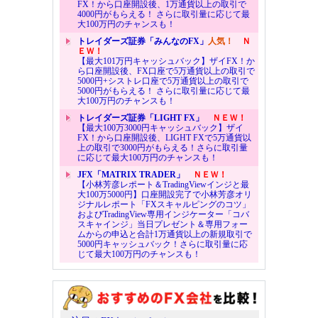
FX！から口座開設後、1万通貨以上の取引で
4000円がもらえる！ さらに取引量に応じて最
大100万円のチャンスも！
トレイダーズ証券「みんなのFX」
人気！
Ｎ
ＥＷ！
【最大101万円キャッシュバック】ザイFX！か
ら口座開設後、FX口座で5万通貨以上の取引で
5000円+シストレ口座で5万通貨以上の取引で
5000円がもらえる！ さらに取引量に応じて最
大100万円のチャンスも！
トレイダーズ証券「LIGHT FX」
ＮＥＷ！
【最大100万3000円キャッシュバック】ザイ
FX！から口座開設後、LIGHT FXで5万通貨以
上の取引で3000円がもらえる！さらに取引量
に応じて最大100万円のチャンスも！
JFX「MATRIX TRADER」
ＮＥＷ！
【小林芳彦レポート＆TradingViewインジと最
大100万5000円】口座開設完了で小林芳彦オリ
ジナルレポート「FXスキャルピングのコツ」
およびTradingView専用インジケーター「コバ
スキャインジ」当日プレゼント＆専用フォー
ムからの申込と合計1万通貨以上の新規取引で
5000円キャッシュバック！さらに取引量に応
じて最大100万円のチャンスも！