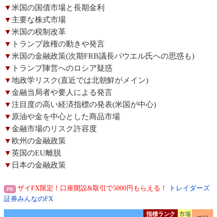
▼
米国の国債市場と長期金利
▼
主要な株式市場
▼
米国の税制改革
▼
トランプ政権の動きや発言
▼
米国の金融政策(次期FRB議長パウエル氏への思惑も)
▼
トランプ陣営へのロシア疑惑
▼
地政学リスク(直近では北朝鮮がメイン)
▼
金融当局者や要人による発言
▼
注目度の高い経済指標の発表(米国が中心)
▼
原油や金を中心とした商品市場
▼
金融市場のリスク許容度
▼
欧州の金融政策
▼
英国のEU離脱
▼
日本の金融政策
ザイFX限定！口座開設&取引で5000円もらえる！
トレイダーズ
証券みんなのFX
指標ランク
市場