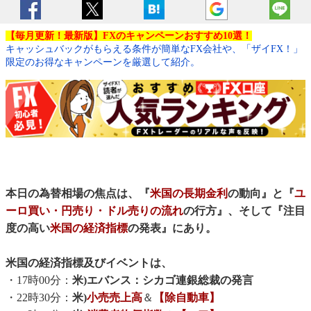
【毎月更新！最新版】FXのキャンペーンおすすめ10選！
キャッシュバックがもらえる条件が簡単なFX会社や、「ザイFX！」
限定のお得なキャンペーンを厳選して紹介。
本日の為替相場の焦点は、『
米国の長期金利
の動向』と『
ユ
ーロ買い・円売り・ドル売りの流れ
の行方』、そして『注目
度の高い
米国の経済指標
の発表』にあり。
米国の経済指標及びイベントは、
・17時00分：
米)エバンス：シカゴ連銀総裁の発言
・22時30分：
米)
小売売上高
＆
【除自動車】