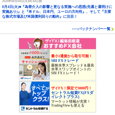
2026年08月04日(火)06:44公開
8月4日(火)■『為替介入の影響と更なる実施への思惑(先週と週明けに
実施あり)』と『米ドル、日本円、ユーロの方向性』、そして『主要
な株式市場及び米国債利回りの動向』に注目！
>>>バックナンバー一覧
最小1通貨から取引可能！
SBI FXトレード
最狭水準スプレッド＆最良
水準スワップポイントの
SBI FXトレード！
ザイFX！限定で3000円！
セントラル短資FX[FXダ
イレクトプラス]
マーケット情報が充実！
TradingViewも使える