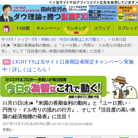
FX比較
キャンペーン
ランキング
スワップ
スプレッド
ザイFX！トップ
>
FX・羊飼いの「今日の為替はこれで動く！」
> 11月15日
(水)■『米国の長期金利の動向』と『ユーロ買い・円売り・ドル売りの流れの行
方』、そして『注目度の高い米国の経済指標の発表』に注目！
LIGHT FXは当サイト口座開設者限定キャンペーン実施
中！詳しくはこちら！
11月15日(水)■『米国の長期金利の動向』と『ユーロ買い・
円売り・ドル売りの流れの行方』、そして『注目度の高い米
国の経済指標の発表』に注目！
2017年11月15日(水)08:09公開
[2017年11月15日(水)08:09更新]
羊飼い