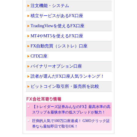
注文機能・システム
積立サービスがあるFX口座
TradingViewを使えるFX口座
MT4やMT5を使えるFX口座
FX自動売買（シストレ）口座
CFD口座
バイナリーオプション口座
読者が選んだFX口座人気ランキング！
ビットコイン取引所・販売所を比較
【トレイダーズ証券みんなのFX】最高水準の高
スワップ＆最狭水準の低スプレッドが魅力！
圧倒的人気で100万口座達成！ GMOクリック証
券なら最短即日で取引OK！