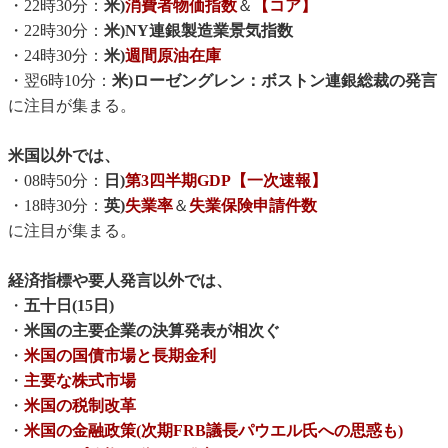
・22時30分：
米)
消費者物価指数
＆
【コア】
・22時30分：
米)NY連銀製造業景気指数
・24時30分：
米)
週間原油在庫
・翌6時10分：
米)ローゼングレン：ボストン連銀総裁の発言
に注目が集まる。
米国以外では、
・08時50分：
日)
第3四半期GDP【一次速報】
・18時30分：
英)
失業率
＆
失業保険申請件数
に注目が集まる。
経済指標や要人発言以外では、
・
五十日(15日)
・
米国の主要企業の決算発表が相次ぐ
・
米国の国債市場と長期金利
・
主要な株式市場
・
米国の税制改革
・
米国の金融政策(次期FRB議長パウエル氏への思惑も)