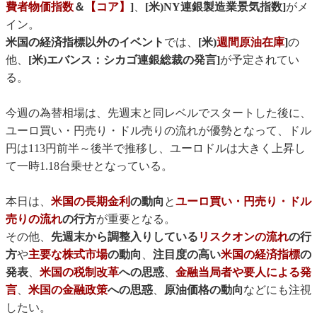
費者物価指数
＆
【コア】
]
、
[米)NY連銀製造業景気指数]
がメ
イン。
米国の経済指標以外のイベント
では、
[米)
週間原油在庫
]
の
他、
[米)エバンス：シカゴ連銀総裁の発言]
が予定されてい
る。
今週の為替相場は、先週末と同レベルでスタートした後に、
ユーロ買い・円売り・ドル売りの流れが優勢となって、ドル
円は113円前半～後半で推移し、ユーロドルは大きく上昇し
て一時1.18台乗せとなっている。
本日は、
米国の長期金利
の動向
と
ユーロ買い・円売り・ドル
売りの流れ
の行方
が重要となる。
その他、
先週末から調整入りしている
リスクオンの流れ
の行
方
や
主要な株式市場
の動向
、
注目度の高い
米国の経済指標
の
発表
、
米国の税制改革
への思惑
、
金融当局者や要人による発
言
、
米国の金融政策
への思惑
、
原油価格の動向
などにも注視
したい。