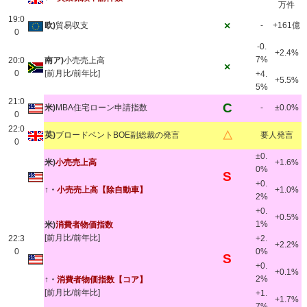
万件
19:0
×
欧)
貿易収支
-
+161億
0
-0.
+2.4%
7%
20:0
南ア)
小売売上高
×
0
[前月比/前年比]
+4.
+5.5%
5%
21:0
C
米)
MBA住宅ローン申請指数
-
±0.0%
0
22:0
△
英)
ブロードベントBOE副総裁の発言
要人発言
0
±0.
米)
小売売上高
+1.6%
0%
S
+0.
↑・
小売売上高【除自動車】
+1.0%
2%
+0.
+0.5%
1%
米)
消費者物価指数
[前月比/前年比]
22:3
+2.
+2.2%
0
0%
S
+0.
+0.1%
2%
↑・
消費者物価指数【コア】
[前月比/前年比]
+1.
+1.7%
7%