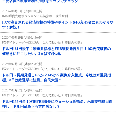
主要各国の政策金利の推移をグラフでチェック！
2026年08月03日(月)09:00公開
IMM通貨先物ポジション／経済指標・政策金利
FXで注目される経済指標の特徴やポイントをFX初心者にもわかりや
すく解説！
2026年06月29日(月)09:45公開
FXデイトレーダーZEROの「なんで動いた？ 昨日の相場」
ドル円161円後半！米重要指標とFRB議長発言注目！162円突破後の
値動きに注目したい。3日はNY休場。
2026年02月04日(水)09:38公開
FXデイトレーダーZEROの「なんで動いた？ 昨日の相場」
ドル円→長期見通し165か？145か？実弾介入警戒。今晩は米重要指
標、8日は総選挙に注目。自民大勝？
2026年02月02日(月)09:45公開
FXデイトレーダーZEROの「なんで動いた？ 昨日の相場」
ドル円155円台！次期FRB議長にウォーシュ氏指名。米重要指標目白
押し→ドル円乱高下も方向感なし？