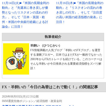
11月14日(火)■『米国の長期金利の
11月16日(木)■『米国の長期金利の
動向』と『先週末に巻き戻しが優
動向』と『リスクオンの流れの巻
勢となったリスクオンの流れの行
き戻しの行方』、そして『注目度
方』、そして『日本・英国・欧
の高い米国の経済指標の発表』に
州・米国の中央銀行総裁による討
注目！
論会』に注目！
執筆者紹介
羊飼い （ひつじかい）
FX情報満載の人気ブログ「羊飼いのFXブログ」を運営
する凄腕ブロガー。日本ではまだFXが一般的でなかった
2001年からFXのトレードを続けている。このコーナーは
そんな羊飼いが今日発表される重要経済指標をズバリ解
説！
FX・羊飼いの「今日の為替はこれで動く！」の関連記事
2026年08月03日(月)12:31公開
IMM通貨先物ポジション／経済指標・政策金利