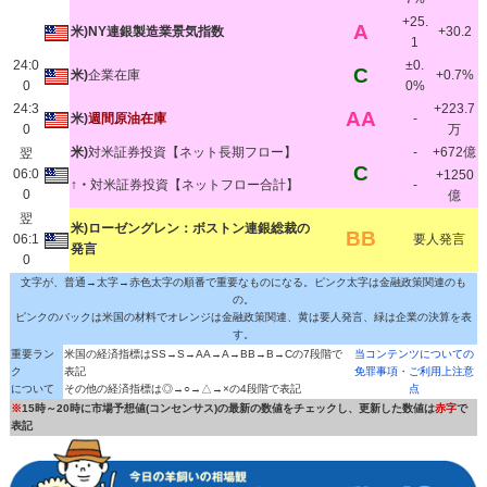
+25.
A
米)NY連銀製造業景気指数
+30.2
1
24:0
±0.
C
米)
企業在庫
+0.7%
0
0%
24:3
+223.7
AA
米)
週間原油在庫
-
0
万
米)
対米証券投資【ネット長期フロー】
-
+672億
翌
C
06:0
+1250
↑・
対米証券投資【ネットフロー合計】
-
0
億
翌
米)ローゼングレン：ボストン連銀総裁の
BB
06:1
要人発言
発言
0
文字が、普通→太字→赤色太字の順番で重要なものになる。ピンク太字は金融政策関連のも
の。
ピンクのバックは米国の材料でオレンジは金融政策関連、黄は要人発言、緑は企業の決算を表
す。
重要ラン
米国の経済指標はSS→S→AA→A→BB→B→Cの7段階で
当コンテンツについての
ク
表記
免罪事項・ご利用上注意
について
その他の経済指標は◎→○→△→×の4段階で表記
点
※
15時～20時に市場予想値(コンセンサス)の最新の数値をチェックし、更新した数値は
赤字
で
表記