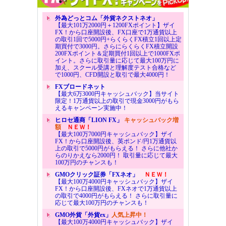
外為どっとコム「外貨ネクストネオ」
【最大101万2000円＋1200FXポイント】ザイ
FX！から口座開設後、FX口座で1万通貨以上
の取引1回で5000円+らくらくFX積立1回以上定
期買付で3000円。さらにらくらくFX積立開設
200FXポイント＆定期買付1回以上で1000FXポ
イント。さらに取引量に応じて最大100万円に
加え、スクール受講と理解度テスト合格など
で1000円、CFD開設と取引で最大4000円！
FXブロードネット
【最大6万3000円キャッシュバック】当サイト
限定！1万通貨以上の取引で現金3000円がもら
えるキャンペーン実施中！
ヒロセ通商「LION FX」
キャッシュバック増
額
ＮＥＷ！
【最大100万7000円キャッシュバック】ザイ
FX！から口座開設後、英ポンド/円1万通貨以
上の取引で5000円がもらえる！ さらに他社か
らのりかえなら2000円！ 取引量に応じて最大
100万円のチャンスも！
GMOクリック証券「FXネオ」
ＮＥＷ！
【最大100万4000円キャッシュバック】ザイ
FX！から口座開設後、FXネオで1万通貨以上
の取引で4000円がもらえる！ さらに取引量に
応じて最大100万円のチャンスも！
GMO外貨「外貨ex」
人気上昇中！
【最大100万4000円キャッシュバック】ザイ