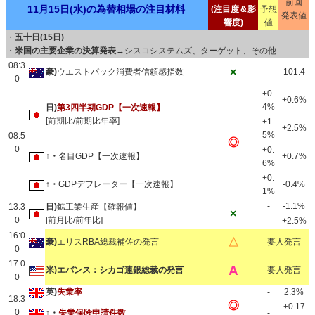
前回
11月15日(水)の為替相場の注目材料
(注目度＆影
予想
発表値
響度)
値
・
五十日(15日)
・
米国の主要企業の決算発表
→シスコシステムズ、ターゲット、その他
08:3
×
豪)
ウエストパック消費者信頼感指数
-
101.4
0
+0.
+0.6%
4%
日)
第3四半期GDP【一次速報】
[前期比/前期比年率]
+1.
+2.5%
5%
08:5
◎
0
+0.
↑・
名目GDP【一次速報】
+0.7%
6%
+0.
↑・
GDPデフレーター【一次速報】
-0.4%
1%
-
-1.1%
13:3
日)
鉱工業生産【確報値】
×
0
[前月比/前年比]
-
+2.5%
16:0
△
豪)
エリスRBA総裁補佐の発言
要人発言
0
17:0
A
米)エバンス：シカゴ連銀総裁の発言
要人発言
0
英)
失業率
-
2.3%
18:3
◎
+0.17
0
↑・
失業保険申請件数
-