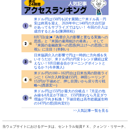
米ドル/円は150円を試す展開に!? 米ドル高・円
安は終焉を迎え、2026年中に140円の大台打診
があってもサプライズではない！ 今回の介入は
成功するとみる(陳満咲杜)
8月7日(金)■『為替介入の影響と更なる実施への
思惑』と『米国の雇用統計の発表』、そして
『米国の金融政策への思惑(利上げへの思惑に注
視)』に注目！(羊飼い)
日米協調介入の影響で円は一時的に方向感を失
いそうだが、米ドル/円の円安トレンド継続は変
えない！9月日銀会合がターニングポイントと
なるか？(今井雅人)
米ドル/円の160～162円台は日米当局の防衛ライ
ンに！ GW介入時安値155円、神田シーリング
152円が下値めど、押し目買いから戻り売り戦
略へ(西原宏一)
米ドル/円は155円が最大の分岐点！ 7月足の包
み線を8月足が下抜け、155円割れなら月足ダウ
理論が下向き転換！ 下値目処は高市総裁誕生時
の147円の窓(田向宏行)
>>人気記事一覧を見る
当ウェブサイトにおけるデータは、セントラル短資ＦＸ、クォンツ・リサーチ、