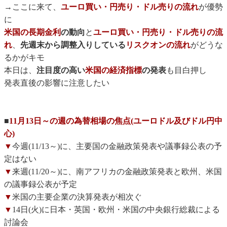
→ここに来て、
ユーロ買い・円売り・ドル売りの流れ
が優勢
に
米国の長期金利
の動向
と
ユーロ買い・円売り・ドル売りの流
れ
、
先週末から調整入りしている
リスクオンの流れ
がどうな
るかがキモ
本日は、
注目度の高い
米国の経済指標
の発表
も目白押し
発表直後の影響に注意したい
■
11月13日～の週の為替相場の焦点(ユーロドル及びドル円中
心)
▼
今週(11/13～)に、主要国の金融政策発表や議事録公表の予
定はない
▼
来週(11/20～)に、南アフリカの金融政策発表と欧州、米国
の議事録公表が予定
▼
米国の主要企業の決算発表が相次ぐ
▼
14日(火)に日本・英国・欧州・米国の中央銀行総裁による
討論会