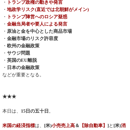
・
トランプ政権の動きや発言
・
地政学リスク(直近では北朝鮮がメイン)
・
トランプ陣営へのロシア疑惑
・
金融当局者や要人による発言
・
原油と金を中心とした商品市場
・
金融市場のリスク許容度
・
欧州の金融政策
・
サウジ問題
・
英国のEU離脱
・
日本の金融政策
などが重要となる。
★★★
本日は、
15日の五十日
。
米国の経済指標
は、
[米)
小売売上高
＆
【除自動車】
]
と
[米)
消