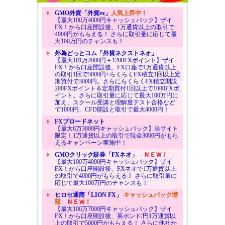
GMO外貨「外貨ex」
人気上昇中！
【最大100万4000円キャッシュバック】ザイ
FX！から口座開設後、1万通貨以上の取引で
4000円がもらえる！ さらに取引量に応じて最
大100万円のチャンスも！
外為どっとコム「外貨ネクストネオ」
【最大101万2000円＋1200FXポイント】ザイ
FX！から口座開設後、FX口座で1万通貨以上
の取引1回で5000円+らくらくFX積立1回以上定
期買付で3000円。さらにらくらくFX積立開設
200FXポイント＆定期買付1回以上で1000FXポ
イント。さらに取引量に応じて最大100万円に
加え、スクール受講と理解度テスト合格など
で1000円、CFD開設と取引で最大4000円！
FXブロードネット
【最大6万3000円キャッシュバック】当サイト
限定！1万通貨以上の取引で現金3000円がもら
えるキャンペーン実施中！
GMOクリック証券「FXネオ」
ＮＥＷ！
【最大100万4000円キャッシュバック】ザイ
FX！から口座開設後、FXネオで1万通貨以上
の取引で4000円がもらえる！ さらに取引量に
応じて最大100万円のチャンスも！
ヒロセ通商「LION FX」
キャッシュバック増
額
ＮＥＷ！
【最大100万7000円キャッシュバック】ザイ
FX！から口座開設後、英ポンド/円1万通貨以
上の取引で5000円がもらえる！ さらに他社か