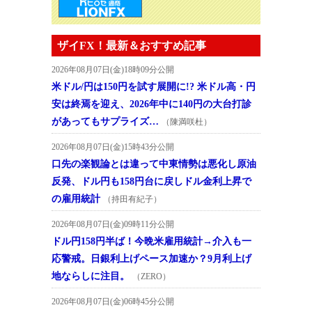
ザイFX！最新＆おすすめ記事
2026年08月07日(金)18時09分公開
米ドル/円は150円を試す展開に!? 米ドル高・円
安は終焉を迎え、2026年中に140円の大台打診
があってもサプライズ…
（陳満咲杜）
2026年08月07日(金)15時43分公開
口先の楽観論とは違って中東情勢は悪化し原油
反発、ドル円も158円台に戻しドル金利上昇で
の雇用統計
（持田有紀子）
2026年08月07日(金)09時11分公開
ドル円158円半ば！今晩米雇用統計→介入も一
応警戒。日銀利上げペース加速か？9月利上げ
地ならしに注目。
（ZERO）
2026年08月07日(金)06時45分公開