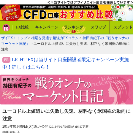
FX比較
キャンペーン
ランキング
スワップ
スプレッド
ザイFX！トップ
>
相場を見通す超強力FXコラム
>
持田有紀子の「戦うオンナの
マーケット日記」
> ユーロドル上値追いに失敗し失速、材料なく米国株の動向に
注意
LIGHT FXは当サイト口座開設者限定キャンペーン実施
中！詳しくはこちら！
ユーロドル上値追いに失敗し失速、
材料なく米国株の動向に
注意
2018年01月09日(火)16:57公開
[2018年01月09日(火)16:57更新]
持田有紀子