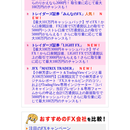
らのりかえなら2000円！ 取引量に応じて最大
100万円のチャンスも！
トレイダーズ証券「みんなのFX」
人気！
Ｎ
ＥＷ！
【最大101万円キャッシュバック】ザイFX！か
ら口座開設後、FX口座で5万通貨以上の取引で
5000円+シストレ口座で5万通貨以上の取引で
5000円がもらえる！ さらに取引量に応じて最
大100万円のチャンスも！
トレイダーズ証券「LIGHT FX」
ＮＥＷ！
【最大100万3000円キャッシュバック】ザイ
FX！から口座開設後、LIGHT FXで5万通貨以
上の取引で3000円がもらえる！さらに取引量
に応じて最大100万円のチャンスも！
JFX「MATRIX TRADER」
ＮＥＷ！
【小林芳彦レポート＆TradingViewインジと最
大100万5000円】口座開設完了で小林芳彦オリ
ジナルレポート「FXスキャルピングのコツ」
およびTradingView専用インジケーター「コバ
スキャインジ」当日プレゼント＆専用フォー
ムからの申込と合計1万通貨以上の新規取引で
5000円キャッシュバック！さらに取引量に応
じて最大100万円のチャンスも！
注目のFXキャンペーン