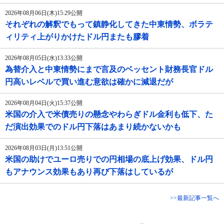
2026年08月06日(木)15:29公開
それぞれの解釈でもって鎮静化してきた中東情勢、ボラテ
ィリティ上がりかけたドル円またも膠着
2026年08月05日(水)13:33公開
為替介入と中東情勢にまで言及のベッセント財務長官ドル
円高いレベルで買い進む意欲は確かに減退だが
2026年08月04日(火)15:37公開
米国の介入で米債売りの懸念やわらぎドル金利も低下、た
だ演出効果でのドル円下落はあまり続かないかも
2026年08月03日(月)13:51公開
米国の助けでユーロ売りでの円相場の底上げ効果、ドル円
もアナウンス効果もあり再び下落はしているが
>>最新記事一覧へ