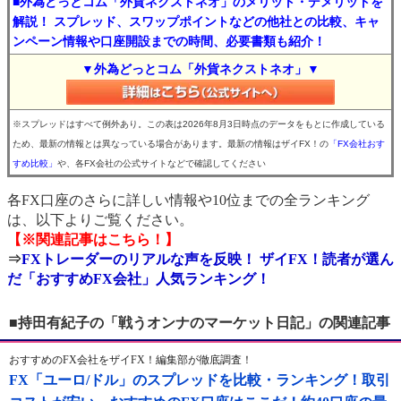
■外為どっとコム「外貨ネクストネオ」のメリット・デメリットを
解説！ スプレッド、スワップポイントなどの他社との比較、キャ
ンペーン情報や口座開設までの時間、必要書類も紹介！
▼外為どっとコム「外貨ネクストネオ」▼
※スプレッドはすべて例外あり。この表は2026年8月3日時点のデータをもとに作成している
ため、最新の情報とは異なっている場合があります。最新の情報はザイFX！の
「FX会社おす
すめ比較」
や、各FX会社の公式サイトなどで確認してください
各FX口座のさらに詳しい情報や10位までの全ランキング
は、以下よりご覧ください。
【※関連記事はこちら！】
⇒
FXトレーダーのリアルな声を反映！ ザイFX！読者が選ん
だ「おすすめFX会社」人気ランキング！
■持田有紀子の「戦うオンナのマーケット日記」の関連記事
おすすめのFX会社をザイFX！編集部が徹底調査！
FX「ユーロ/ドル」のスプレッドを比較・ランキング！取引