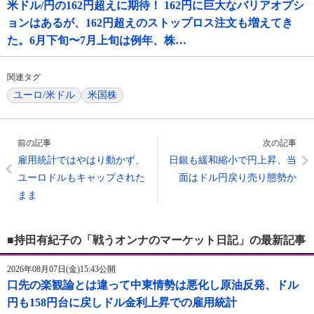
米ドル/円の162円超えに期待！ 162円に巨大なバリアオプシ
ョンはあるが、162円超えのストップロス注文も増えてき
た。6月下旬〜7月上旬は例年、株…
関連タグ
ユーロ/米ドル
米国株
前の記事
次の記事
雇用統計ではやはり動かず、
日銀も緩和縮小で円上昇、当
ユーロドルもキャップされた
面はドル円戻り売り態勢か
まま
■持田有紀子の「戦うオンナのマーケット日記」の最新記事
2026年08月07日(金)15:43公開
口先の楽観論とは違って中東情勢は悪化し原油反発、ドル
円も158円台に戻しドル金利上昇での雇用統計