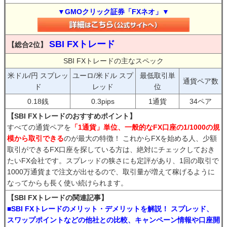
▼GMOクリック証券「FXネオ」▼
SBI FXトレード
【総合2位】
SBI FXトレードの主なスペック
米ドル/円 スプレッ
ユーロ/米ドル スプ
最低取引単
通貨ペア数
ド
レッド
位
0.18銭
0.3pips
1通貨
34ペア
【SBI FXトレードのおすすめポイント】
すべての通貨ペアを
「1通貨」単位、一般的なFX口座の1/1000の規
模から取引できる
のが最大の特徴！ これからFXを始める人、少額
取引ができるFX口座を探している方は、絶対にチェックしておき
たいFX会社です。スプレッドの狭さにも定評があり、1回の取引で
1000万通貨まで注文が出せるので、取引量が増えて稼げるように
なってからも長く使い続けられます。
【SBI FXトレードの関連記事】
■SBI FXトレードのメリット・デメリットを解説！ スプレッド、
スワップポイントなどの他社との比較、キャンペーン情報や口座開