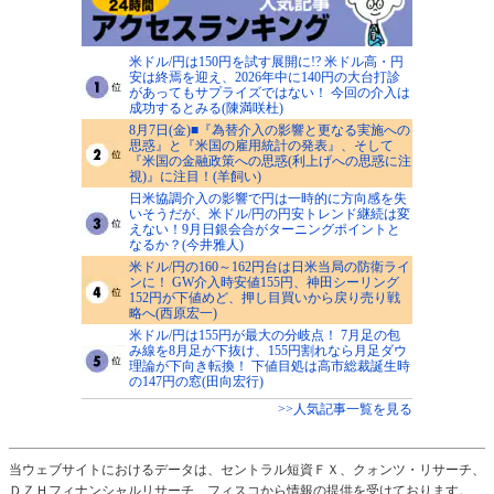
米ドル/円は150円を試す展開に!? 米ドル高・円
安は終焉を迎え、2026年中に140円の大台打診
があってもサプライズではない！ 今回の介入は
成功するとみる(陳満咲杜)
8月7日(金)■『為替介入の影響と更なる実施への
思惑』と『米国の雇用統計の発表』、そして
『米国の金融政策への思惑(利上げへの思惑に注
視)』に注目！(羊飼い)
日米協調介入の影響で円は一時的に方向感を失
いそうだが、米ドル/円の円安トレンド継続は変
えない！9月日銀会合がターニングポイントと
なるか？(今井雅人)
米ドル/円の160～162円台は日米当局の防衛ライ
ンに！ GW介入時安値155円、神田シーリング
152円が下値めど、押し目買いから戻り売り戦
略へ(西原宏一)
米ドル/円は155円が最大の分岐点！ 7月足の包
み線を8月足が下抜け、155円割れなら月足ダウ
理論が下向き転換！ 下値目処は高市総裁誕生時
の147円の窓(田向宏行)
>>人気記事一覧を見る
当ウェブサイトにおけるデータは、セントラル短資ＦＸ、クォンツ・リサーチ、
ＤＺＨフィナンシャルリサーチ、フィスコから情報の提供を受けております。