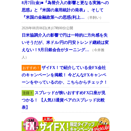
8月7日(金)■『為替介入の影響と更なる実施への
思惑』と『米国の雇用統計の発表』、そして
『米国の金融政策への思惑(利上…
（羊飼い）
2026年08月06日(木)17時00分公開
日米協調介入の影響で円は一時的に方向感を失
いそうだが、米ドル/円の円安トレンド継続は変
えない！9月日銀会合がターニング…
（今井雅
人）
ザイFX！で紹介している全FX会社
おすすめ！
のキャンペーンを掲載！ 今どんなFXキャンペ
ーンをやっているのか、こちらからチェック！
スプレッドが狭いおすすめFX口座が見
注目！
つかる！ 【人気13通貨ペアのスプレッド比較
表】