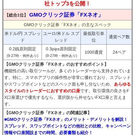
社トップ3を公開！
GMOクリック証券「FXネオ」
【総合1位】
GMOクリック証券「FXネオ」の主なスペック
米ドル/円 スプレッ
ユーロ/米ドル スプ
最低取引単
通貨ペア数
ド
レッド
位
0.2銭原則固定
0.3pips原則固定
1000通貨
24ペア
(9-27時・例外あり)
(9-27時・例外あり)
【GMOクリック証券「FXネオ」のおすすめポイント】
機能性の高い取引ツールが、多くのトレーダーから支持されていま
す。特に、スマホアプリの操作性が非常に優れており、スプレッド
やスワップポイントなどのスペック面も申し分ないため、
あらゆる
スタイルのトレーダーにおすすめの口座
です。取引環境の良さをF
X口座選びで優先するなら、選択肢から外せないFX口座と言えま
す。
【GMOクリック証券「FXネオ」の関連記事】
■GMOクリック証券「FXネオ」のメリット・デメリットを解説！
スプレッド、スワップポイントなどの他社との比較、キャンペーン
情報や口座開設までの時間、必要書類も紹介！