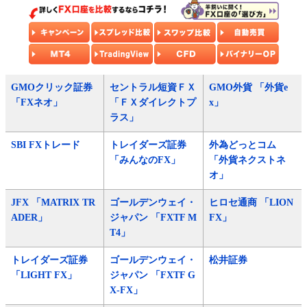
GMOクリック証券
セントラル短資ＦＸ
GMO外貨 「外貨e
「FXネオ」
「ＦＸダイレクトプ
x」
ラス」
SBI FXトレード
トレイダーズ証券
外為どっとコム
「みんなのFX」
「外貨ネクストネ
オ」
JFX 「MATRIX TR
ゴールデンウェイ・
ヒロセ通商 「LION
ADER」
ジャパン 「FXTF M
FX」
T4」
トレイダーズ証券
ゴールデンウェイ・
松井証券
「LIGHT FX」
ジャパン 「FXTF G
X-FX」