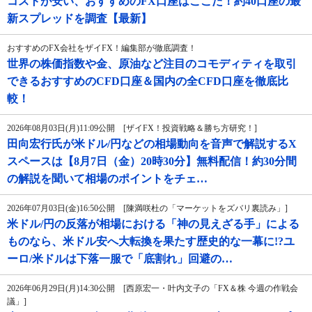
コストが安い、おすすめのFX口座はここだ！約40口座の最
新スプレッドを調査【最新】
おすすめのFX会社をザイFX！編集部が徹底調査！
世界の株価指数や金、原油など注目のコモディティを取引
できるおすすめのCFD口座＆国内の全CFD口座を徹底比
較！
2026年08月03日(月)11:09公開 [ザイFX！投資戦略＆勝ち方研究！]
田向宏行氏が米ドル/円などの相場動向を音声で解説するX
スペースは【8月7日（金）20時30分】無料配信！約30分間
の解説を聞いて相場のポイントをチェ…
2026年07月03日(金)16:50公開 [陳満咲杜の「マーケットをズバリ裏読み」]
米ドル/円の反落が相場における「神の見えざる手」による
ものなら、米ドル安へ大転換を果たす歴史的な一幕に!?ユ
ーロ/米ドルは下落一服で「底割れ」回避の…
2026年06月29日(月)14:30公開 [西原宏一・叶内文子の「FX＆株 今週の作戦会
議」]