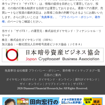
本ウェブサイト「ザイFX！」は、情報の提供を目的として運営しており、投
資、その他の行動を勧誘する目的では運営しておりません。通貨ペアの選択、売
買レートなど投資の最終決定は、お客様ご自身の判断でなさるようにお願いいた
します。さらに詳しいことは
「免責事項」
、
「プライバシー・ポリシー、著作
権」
のページをご確認ください。
当サイト「ザイFX！」の運営元：株式会社ダイヤモンド・フィナンシャル・リ
サーチ
株主：株式会社ダイヤモンド社（100％）
加入協会：一般社団法人日本暗号資産ビジネス協会（ＪＣＢＡ）
免責事項
会社概要
プライバシー・ポリシー、著作権
サイトマップ
タグ一覧
広告のご案内
ダイヤモンド社のサイト
ダイヤモンド・オンライン
|
週刊ダイヤモンド
|
ザイ・オンライン
|
クリプトインサイト
|
ザイFX！
2026 Diamond Financial Research,Inc All Rights Reserved.