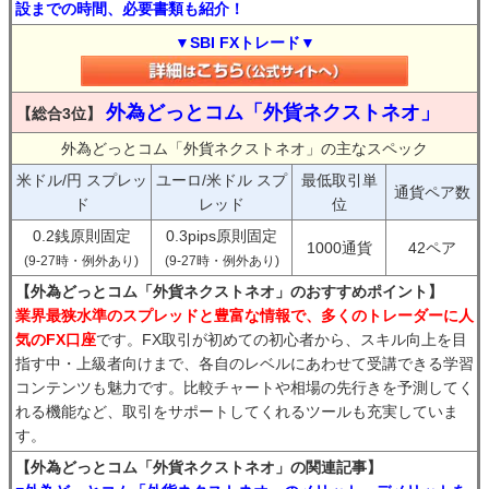
設までの時間、必要書類も紹介！
▼SBI FXトレード▼
外為どっとコム「外貨ネクストネオ」
【総合3位】
外為どっとコム「外貨ネクストネオ」の主なスペック
米ドル/円 スプレッ
ユーロ/米ドル スプ
最低取引単
通貨ペア数
ド
レッド
位
0.2銭原則固定
0.3pips原則固定
1000通貨
42ペア
(9-27時・例外あり)
(9-27時・例外あり)
【外為どっとコム「外貨ネクストネオ」のおすすめポイント】
業界最狭水準のスプレッドと豊富な情報で、多くのトレーダーに人
気のFX口座
です。FX取引が初めての初心者から、スキル向上を目
指す中・上級者向けまで、各自のレベルにあわせて受講できる学習
コンテンツも魅力です。比較チャートや相場の先行きを予測してく
れる機能など、取引をサポートしてくれるツールも充実していま
す。
【外為どっとコム「外貨ネクストネオ」の関連記事】