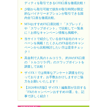
ディティを取引できるCFD口座を徹底比較！
少額から取引可能で損失や取引時間が限定
的なバイナリーオプションが取引できる国
内全7口座を徹底比較。
MT4おすすめFX口座比較！「スプレッド」
や「スワップポイント」で比較して一覧表
に！お得なキャンペーン情報も掲載中。
当サイトで紹介している全FX会社のキャン
ペーンを掲載！たくさんのFX会社のキャン
ペーンから比較検討したい方は是非チェッ
ク！
高金利で人気のトルコリラ。 約30のFX口座
の「トルコリラ/円」のスワップポイントを
調査して比較！
ザイFX！では簡単なアンケート調査を行な
っております。お手数おかけしますがご協
力をお願いいたします！
【2026年8月版】ザイFX！編集部が注目する
「FXのキャンペーンおすすめ10選」を、記
事で詳しく紹介！