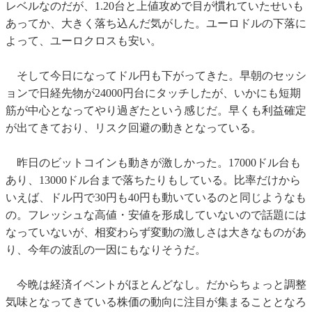
レベルなのだが、1.20台と上値攻めで目が慣れていたせいも
あってか、大きく落ち込んだ気がした。ユーロドルの下落に
よって、ユーロクロスも安い。
そして今日になってドル円も下がってきた。早朝のセッシ
ョンで日経先物が24000円台にタッチしたが、いかにも短期
筋が中心となってやり過ぎたという感じだ。早くも利益確定
が出てきており、リスク回避の動きとなっている。
昨日のビットコインも動きが激しかった。17000ドル台も
あり、13000ドル台まで落ちたりもしている。比率だけから
いえば、ドル円で30円も40円も動いているのと同じようなも
の。フレッシュな高値・安値を形成していないので話題には
なっていないが、相変わらず変動の激しさは大きなものがあ
り、今年の波乱の一因にもなりそうだ。
今晩は経済イベントがほとんどなし。だからちょっと調整
気味となってきている株価の動向に注目が集まることとなろ