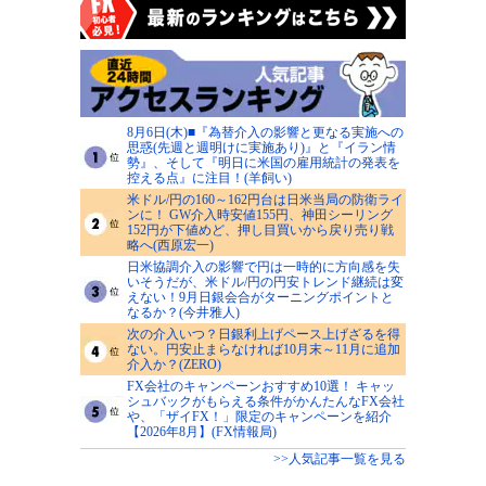
8月6日(木)■『為替介入の影響と更なる実施への
思惑(先週と週明けに実施あり)』と『イラン情
勢』、そして『明日に米国の雇用統計の発表を
控える点』に注目！(羊飼い)
米ドル/円の160～162円台は日米当局の防衛ライ
ンに！ GW介入時安値155円、神田シーリング
152円が下値めど、押し目買いから戻り売り戦
略へ(西原宏一)
日米協調介入の影響で円は一時的に方向感を失
いそうだが、米ドル/円の円安トレンド継続は変
えない！9月日銀会合がターニングポイントと
なるか？(今井雅人)
次の介入いつ？日銀利上げペース上げざるを得
ない。円安止まらなければ10月末～11月に追加
介入か？(ZERO)
FX会社のキャンペーンおすすめ10選！ キャッ
シュバックがもらえる条件がかんたんなFX会社
や、「ザイFX！」限定のキャンペーンを紹介
【2026年8月】(FX情報局)
>>人気記事一覧を見る