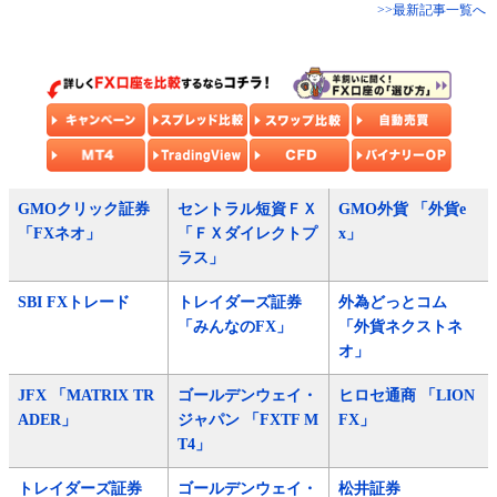
>>最新記事一覧へ
GMOクリック証券
セントラル短資ＦＸ
GMO外貨 「外貨e
「FXネオ」
「ＦＸダイレクトプ
x」
ラス」
SBI FXトレード
トレイダーズ証券
外為どっとコム
「みんなのFX」
「外貨ネクストネ
オ」
JFX 「MATRIX TR
ゴールデンウェイ・
ヒロセ通商 「LION
ADER」
ジャパン 「FXTF M
FX」
T4」
トレイダーズ証券
ゴールデンウェイ・
松井証券