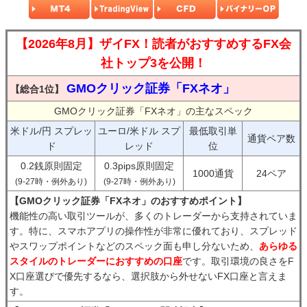
【2026年8月】ザイFX！読者がおすすめするFX会
社トップ3を公開！
GMOクリック証券「FXネオ」
【総合1位】
GMOクリック証券「FXネオ」の主なスペック
米ドル/円 スプレッ
ユーロ/米ドル スプ
最低取引単
通貨ペア数
ド
レッド
位
0.2銭原則固定
0.3pips原則固定
1000通貨
24ペア
(9-27時・例外あり)
(9-27時・例外あり)
【GMOクリック証券「FXネオ」のおすすめポイント】
機能性の高い取引ツールが、多くのトレーダーから支持されていま
す。特に、スマホアプリの操作性が非常に優れており、スプレッド
やスワップポイントなどのスペック面も申し分ないため、
あらゆる
スタイルのトレーダーにおすすめの口座
です。取引環境の良さをF
X口座選びで優先するなら、選択肢から外せないFX口座と言えま
す。