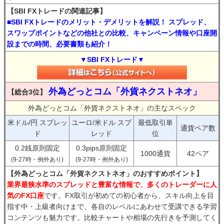
【SBI FXトレードの関連記事】
■SBI FXトレードのメリット・デメリットを解説！ スプレッド、
スワップポイントなどの他社との比較、キャンペーン情報や口座開
設までの時間、必要書類も紹介！
▼SBI FXトレード▼
外為どっとコム「外貨ネクストネオ」
【総合3位】
外為どっとコム「外貨ネクストネオ」の主なスペック
米ドル/円 スプレッ
ユーロ/米ドル スプ
最低取引単
通貨ペア数
ド
レッド
位
0.2銭原則固定
0.3pips原則固定
1000通貨
42ペア
(9-27時・例外あり)
(9-27時・例外あり)
【外為どっとコム「外貨ネクストネオ」のおすすめポイント】
業界最狭水準のスプレッドと豊富な情報で、多くのトレーダーに人
気のFX口座
です。FX取引が初めての初心者から、スキル向上を目
指す中・上級者向けまで、各自のレベルにあわせて受講できる学習
コンテンツも魅力です。比較チャートや相場の先行きを予測してく