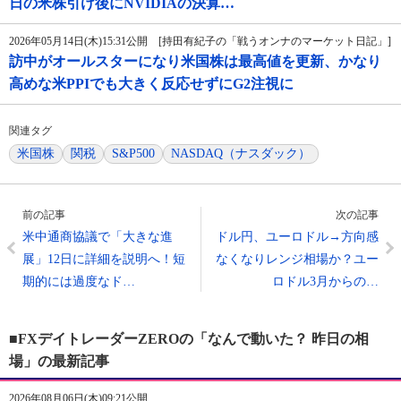
日の米株引け後にNVIDIAの決算…
2026年05月14日(木)15:31公開 [持田有紀子の「戦うオンナのマーケット日記」]
訪中がオールスターになり米国株は最高値を更新、かなり
高めな米PPIでも大きく反応せずにG2注視に
関連タグ
米国株
関税
S&P500
NASDAQ（ナスダック）
前の記事
次の記事
米中通商協議で「大きな進
ドル円、ユーロドル→方向感
展」12日に詳細を説明へ！短
なくなりレンジ相場か？ユー
期的には過度なド…
ロドル3月からの…
■FXデイトレーダーZEROの「なんで動いた？ 昨日の相
場」の最新記事
2026年08月06日(木)09:21公開