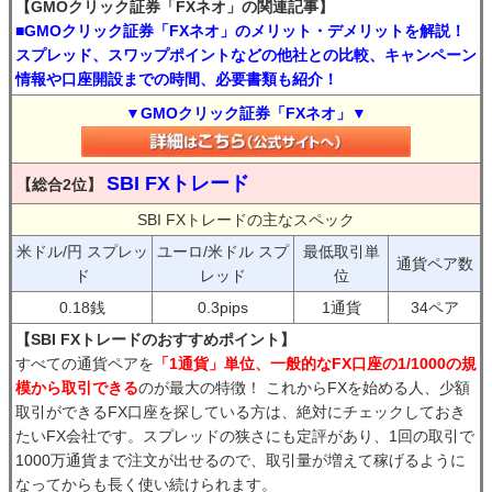
【GMOクリック証券「FXネオ」の関連記事】
■GMOクリック証券「FXネオ」のメリット・デメリットを解説！
スプレッド、スワップポイントなどの他社との比較、キャンペーン
情報や口座開設までの時間、必要書類も紹介！
▼GMOクリック証券「FXネオ」▼
SBI FXトレード
【総合2位】
SBI FXトレードの主なスペック
米ドル/円 スプレッ
ユーロ/米ドル スプ
最低取引単
通貨ペア数
ド
レッド
位
0.18銭
0.3pips
1通貨
34ペア
【SBI FXトレードのおすすめポイント】
すべての通貨ペアを
「1通貨」単位、一般的なFX口座の1/1000の規
模から取引できる
のが最大の特徴！ これからFXを始める人、少額
取引ができるFX口座を探している方は、絶対にチェックしておき
たいFX会社です。スプレッドの狭さにも定評があり、1回の取引で
1000万通貨まで注文が出せるので、取引量が増えて稼げるように
なってからも長く使い続けられます。