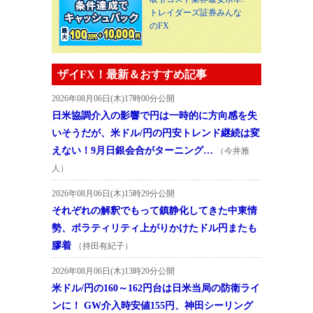
トレイダーズ証券みんな
のFX
ザイFX！最新＆おすすめ記事
2026年08月06日(木)17時00分公開
日米協調介入の影響で円は一時的に方向感を失
いそうだが、米ドル/円の円安トレンド継続は変
えない！9月日銀会合がターニング…
（今井雅
人）
2026年08月06日(木)15時29分公開
それぞれの解釈でもって鎮静化してきた中東情
勢、ボラティリティ上がりかけたドル円またも
膠着
（持田有紀子）
2026年08月06日(木)13時20分公開
米ドル/円の160～162円台は日米当局の防衛ライ
ンに！ GW介入時安値155円、神田シーリング