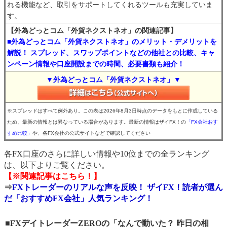
れる機能など、取引をサポートしてくれるツールも充実していま
す。
【外為どっとコム「外貨ネクストネオ」の関連記事】
■外為どっとコム「外貨ネクストネオ」のメリット・デメリットを
解説！ スプレッド、スワップポイントなどの他社との比較、キャ
ンペーン情報や口座開設までの時間、必要書類も紹介！
▼外為どっとコム「外貨ネクストネオ」▼
※スプレッドはすべて例外あり。この表は2026年8月3日時点のデータをもとに作成している
ため、最新の情報とは異なっている場合があります。最新の情報はザイFX！の
「FX会社おす
すめ比較」
や、各FX会社の公式サイトなどで確認してください
各FX口座のさらに詳しい情報や10位までの全ランキング
は、以下よりご覧ください。
【※関連記事はこちら！】
⇒
FXトレーダーのリアルな声を反映！ ザイFX！読者が選ん
だ「おすすめFX会社」人気ランキング！
■FXデイトレーダーZEROの「なんで動いた？ 昨日の相