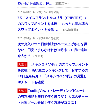
152円が下値めど、押…
（西原宏一）
2026年08月06日(木)12時00分公開
FX「スイスフラン/トルコリラ（CHF/TRY）」
のスワップポイントを比較！ もっとも高水準の
スワップポイントを提供し…
（FX情報局）
2026年08月06日(木)09時21分公開
次の介入いつ？日銀利上げペース上げざるを得
ない。円安止まらなければ10月末～11月に追加
介入か？
（ZERO）
「メキシコペソ/円」のスワップポイント
人気！
を比較！ 高い順にランキングして、おすすめの
FX口座も紹介！ 「メキシコペソ/円」の見通し
やチャートも確認
TradingView（トレーディングビュー）
人気！
の有料機能を無料で使う裏ワザ？ 人気のチャー
ト分析ツールを賢く使う方法がココに！