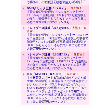
で1000円、CFD開設と取引で最大4000円！
GMOクリック証券「FXネオ」
ＮＥＷ！
【最大100万4000円キャッシュバック】ザイ
FX！から口座開設後、FXネオで1万通貨以上
の取引で4000円がもらえる！ さらに取引量に
応じて最大100万円のチャンスも！
トレイダーズ証券「みんなのFX」
人気！
Ｎ
ＥＷ！
【最大101万円キャッシュバック】ザイFX！か
ら口座開設後、FX口座で5万通貨以上の取引で
5000円+シストレ口座で5万通貨以上の取引で
5000円がもらえる！ さらに取引量に応じて最
大100万円のチャンスも！
トレイダーズ証券「LIGHT FX」
ＮＥＷ！
【最大100万3000円キャッシュバック】ザイ
FX！から口座開設後、LIGHT FXで5万通貨以
上の取引で3000円がもらえる！さらに取引量
に応じて最大100万円のチャンスも！
JFX「MATRIX TRADER」
ＮＥＷ！
【小林芳彦レポート＆TradingViewインジと最
大100万5000円】口座開設完了で小林芳彦オリ
ジナルレポート「FXスキャルピングのコツ」
およびTradingView専用インジケーター「コバ
スキャインジ」当日プレゼント＆専用フォー
ムからの申込と合計1万通貨以上の新規取引で
5000円キャッシュバック！さらに取引量に応
じて最大100万円のチャンスも！