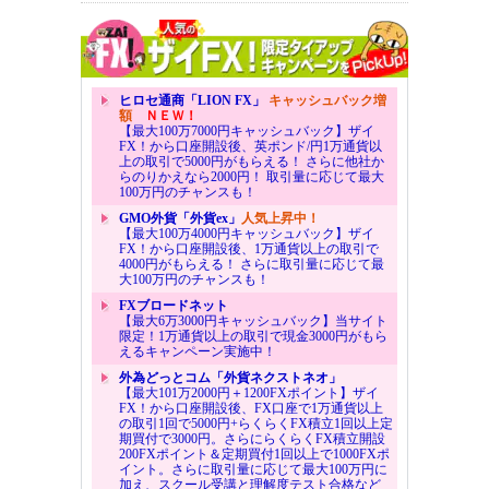
ヒロセ通商「LION FX」
キャッシュバック増
額
ＮＥＷ！
【最大100万7000円キャッシュバック】ザイ
FX！から口座開設後、英ポンド/円1万通貨以
上の取引で5000円がもらえる！ さらに他社か
らのりかえなら2000円！ 取引量に応じて最大
100万円のチャンスも！
GMO外貨「外貨ex」
人気上昇中！
【最大100万4000円キャッシュバック】ザイ
FX！から口座開設後、1万通貨以上の取引で
4000円がもらえる！ さらに取引量に応じて最
大100万円のチャンスも！
FXブロードネット
【最大6万3000円キャッシュバック】当サイト
限定！1万通貨以上の取引で現金3000円がもら
えるキャンペーン実施中！
外為どっとコム「外貨ネクストネオ」
【最大101万2000円＋1200FXポイント】ザイ
FX！から口座開設後、FX口座で1万通貨以上
の取引1回で5000円+らくらくFX積立1回以上定
期買付で3000円。さらにらくらくFX積立開設
200FXポイント＆定期買付1回以上で1000FXポ
イント。さらに取引量に応じて最大100万円に
加え、スクール受講と理解度テスト合格など