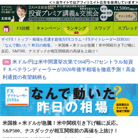
FX比較
キャンペーン
ランキング
スワップ
スプレッド
ザイFX！トップ
>
相場を見通す超強力FXコラム
>
FXデイトレーダーZEROの
「なんで動いた？ 昨日の相場」
> 米国株＋米ドルが急騰！米中関税引き下げ幅に
反応。S&P500、ナスダックが相互関税前の高値を上抜け！
米ドル/円は米中間選挙次第で164円へ!?セントラル短資
ＦＸベテランディーラーが2026年後半相場を徹底予測！高金
利通貨の有望銘柄も
米国株＋米ドルが急騰！米中関税引き下げ幅に反応。
S&P500、ナスダックが相互関税前の高値を上抜け！