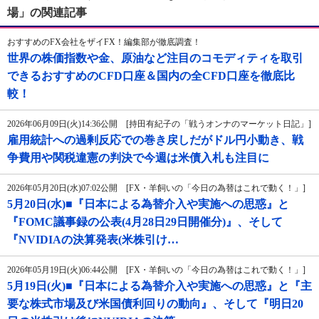
場」の関連記事
おすすめのFX会社をザイFX！編集部が徹底調査！
世界の株価指数や金、原油など注目のコモディティを取引
できるおすすめのCFD口座＆国内の全CFD口座を徹底比
較！
2026年06月09日(火)14:36公開 [持田有紀子の「戦うオンナのマーケット日記」]
雇用統計への過剰反応での巻き戻しだがドル円小動き、戦
争費用や関税違憲の判決で今週は米債入札も注目に
2026年05月20日(水)07:02公開 [FX・羊飼いの「今日の為替はこれで動く！」]
5月20日(水)■『日本による為替介入や実施への思惑』と
『FOMC議事録の公表(4月28日29日開催分)』、そして
『NVIDIAの決算発表(米株引け…
2026年05月19日(火)06:44公開 [FX・羊飼いの「今日の為替はこれで動く！」]
5月19日(火)■『日本による為替介入や実施への思惑』と『主
要な株式市場及び米国債利回りの動向』、そして『明日20