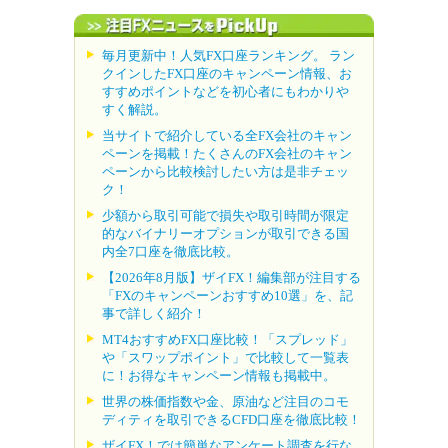
毎月更新中！人気FX口座ランキング。 ラン
クインしたFX口座のキャンペーン情報、お
すすめポイントなどを初心者にもわかりや
すく解説。
当サイトで紹介している全FX会社のキャン
ペーンを掲載！たくさんのFX会社のキャン
ペーンから比較検討したい方は是非チェッ
ク！
少額から取引可能で損失や取引時間が限定
的なバイナリーオプションが取引できる国
内全7口座を徹底比較。
【2026年8月版】ザイFX！編集部が注目する
「FXのキャンペーンおすすめ10選」を、記
事で詳しく紹介！
MT4おすすめFX口座比較！「スプレッド」
や「スワップポイント」で比較して一覧表
に！お得なキャンペーン情報も掲載中。
世界の株価指数や金、原油など注目のコモ
ディティを取引できるCFD口座を徹底比較！
ザイFX！では簡単なアンケート調査を行な