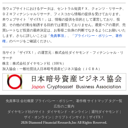
当ウェブサイトにおけるデータは、セントラル短資ＦＸ、クォンツ・リサーチ、
ＤＺＨフィナンシャルリサーチ、フィスコから情報の提供を受けております。
本ウェブサイト「ザイFX！」は、情報の提供を目的として運営しており、投
資、その他の行動を勧誘する目的では運営しておりません。通貨ペアの選択、売
買レートなど投資の最終決定は、お客様ご自身の判断でなさるようにお願いいた
します。さらに詳しいことは
「免責事項」
、
「プライバシー・ポリシー、著作
権」
のページをご確認ください。
当サイト「ザイFX！」の運営元：株式会社ダイヤモンド・フィナンシャル・リ
サーチ
株主：株式会社ダイヤモンド社（100％）
加入協会：一般社団法人日本暗号資産ビジネス協会（ＪＣＢＡ）
免責事項
会社概要
プライバシー・ポリシー、著作権
サイトマップ
タグ一覧
広告のご案内
ダイヤモンド社のサイト
ダイヤモンド・オンライン
|
週刊ダイヤモンド
|
ザイ・オンライン
|
クリプトインサイト
|
ザイFX！
2026 Diamond Financial Research,Inc All Rights Reserved.