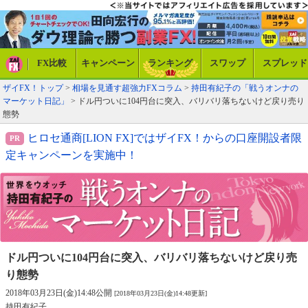
FX比較
キャンペーン
ランキング
スワップ
スプレッド
ザイFX！トップ
>
相場を見通す超強力FXコラム
>
持田有紀子の「戦うオンナの
マーケット日記」
> ドル円ついに104円台に突入、バリバリ落ちないけど戻り売り
態勢
ヒロセ通商[LION FX]ではザイFX！からの口座開設者限
定キャンペーンを実施中！
ドル円ついに104円台に突入、
バリバリ落ちないけど戻り売
り態勢
2018年03月23日(金)14:48公開
[2018年03月23日(金)14:48更新]
持田有紀子