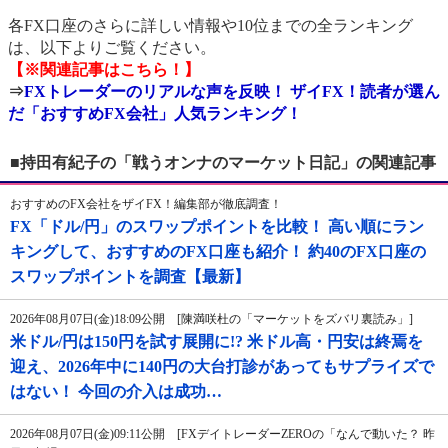
各FX口座のさらに詳しい情報や10位までの全ランキング
は、以下よりご覧ください。
【※関連記事はこちら！】
⇒
FXトレーダーのリアルな声を反映！ ザイFX！読者が選ん
だ「おすすめFX会社」人気ランキング！
■持田有紀子の「戦うオンナのマーケット日記」の関連記事
おすすめのFX会社をザイFX！編集部が徹底調査！
FX「ドル/円」のスワップポイントを比較！ 高い順にラン
キングして、おすすめのFX口座も紹介！ 約40のFX口座の
スワップポイントを調査【最新】
2026年08月07日(金)18:09公開 [陳満咲杜の「マーケットをズバリ裏読み」]
米ドル/円は150円を試す展開に!? 米ドル高・円安は終焉を
迎え、2026年中に140円の大台打診があってもサプライズで
はない！ 今回の介入は成功…
2026年08月07日(金)09:11公開 [FXデイトレーダーZEROの「なんで動いた？ 昨