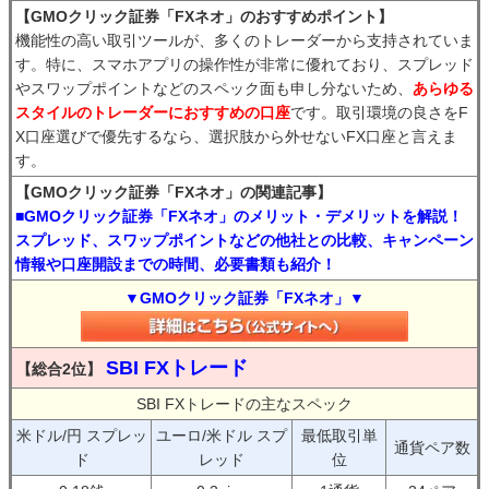
【GMOクリック証券「FXネオ」のおすすめポイント】
機能性の高い取引ツールが、多くのトレーダーから支持されていま
す。特に、スマホアプリの操作性が非常に優れており、スプレッド
やスワップポイントなどのスペック面も申し分ないため、
あらゆる
スタイルのトレーダーにおすすめの口座
です。取引環境の良さをF
X口座選びで優先するなら、選択肢から外せないFX口座と言えま
す。
【GMOクリック証券「FXネオ」の関連記事】
■GMOクリック証券「FXネオ」のメリット・デメリットを解説！
スプレッド、スワップポイントなどの他社との比較、キャンペーン
情報や口座開設までの時間、必要書類も紹介！
▼GMOクリック証券「FXネオ」▼
SBI FXトレード
【総合2位】
SBI FXトレードの主なスペック
米ドル/円 スプレッ
ユーロ/米ドル スプ
最低取引単
通貨ペア数
ド
レッド
位