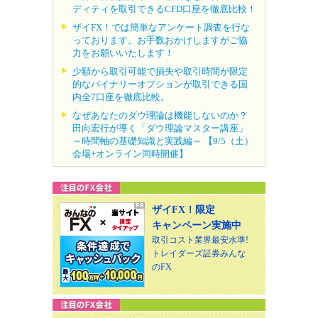
ディティを取引できるCFD口座を徹底比較！
ザイFX！では簡単なアンケート調査を行な
っております。お手数おかけしますがご協
力をお願いいたします！
少額から取引可能で損失や取引時間が限定
的なバイナリーオプションが取引できる国
内全7口座を徹底比較。
なぜあなたのダウ理論は機能しないのか？
田向宏行が導く「ダウ理論マスター講座」
～時間軸の基礎知識と実践編～ 【9/5（土）
会場+オンライン同時開催】
ザイFX！限定
キャンペーン実施中
取引コスト業界最安水準!
トレイダーズ証券みんな
のFX