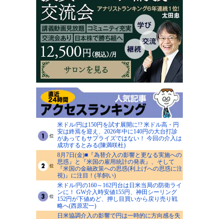
米ドル/円は150円を試す展開に!? 米ドル高・円
安は終焉を迎え、2026年中に140円の大台打診
があってもサプライズではない！ 今回の介入は
成功するとみる(陳満咲杜)
8月7日(金)■『為替介入の影響と更なる実施への
思惑』と『米国の雇用統計の発表』、そして
『米国の金融政策への思惑(利上げへの思惑に注
視)』に注目！(羊飼い)
米ドル/円の160～162円台は日米当局の防衛ライ
ンに！ GW介入時安値155円、神田シーリング
152円が下値めど、押し目買いから戻り売り戦
略へ(西原宏一)
日米協調介入の影響で円は一時的に方向感を失