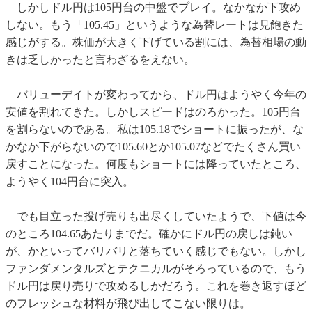
しかしドル円は105円台の中盤でプレイ。なかなか下攻め
しない。もう「105.45」というような為替レートは見飽きた
感じがする。株価が大きく下げている割には、為替相場の動
きは乏しかったと言わざるをえない。
バリューデイトが変わってから、ドル円はようやく今年の
安値を割れてきた。しかしスピードはのろかった。105円台
を割らないのである。私は105.18でショートに振ったが、な
かなか下がらないので105.60とか105.07などでたくさん買い
戻すことになった。何度もショートには降っていたところ、
ようやく104円台に突入。
でも目立った投げ売りも出尽くしていたようで、下値は今
のところ104.65あたりまでだ。確かにドル円の戻しは鈍い
が、かといってバリバリと落ちていく感じでもない。しかし
ファンダメンタルズとテクニカルがそろっているので、もう
ドル円は戻り売りで攻めるしかだろう。これを巻き返すほど
のフレッシュな材料が飛び出してこない限りは。