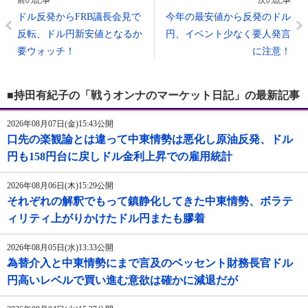
前の記事
次の記事
ドル反発からFRB議長会見で
今年の最安値から反発のドル
反転、ドル円新安値となるか
円、イベント少なく要人発言
要ウォッチ！
に注意！
■持田有紀子の「戦うオンナのマーケット日記」の最新記事
2026年08月07日(金)15:43公開
口先の楽観論とは違って中東情勢は悪化し原油反発、ドル
円も158円台に戻しドル金利上昇での雇用統計
2026年08月06日(木)15:29公開
それぞれの解釈でもって鎮静化してきた中東情勢、ボラテ
ィリティ上がりかけたドル円またも膠着
2026年08月05日(水)13:33公開
為替介入と中東情勢にまで言及のベッセント財務長官ドル
円高いレベルで買い進む意欲は確かに減退だが