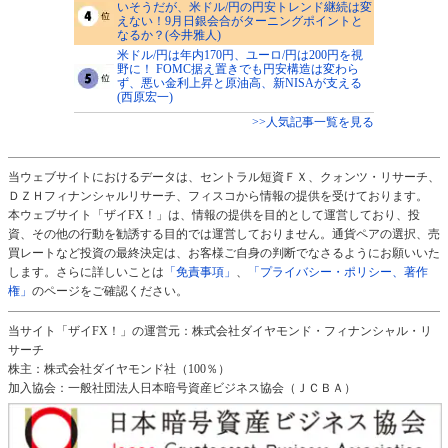
いそうだが、米ドル/円の円安トレンド継続は変
えない！9月日銀会合がターニングポイントと
なるか？(今井雅人)
米ドル/円は年内170円、ユーロ/円は200円を視
野に！ FOMC据え置きでも円安構造は変わら
ず、悪い金利上昇と原油高、新NISAが支える
(西原宏一)
>>人気記事一覧を見る
当ウェブサイトにおけるデータは、セントラル短資ＦＸ、クォンツ・リサーチ、
ＤＺＨフィナンシャルリサーチ、フィスコから情報の提供を受けております。
本ウェブサイト「ザイFX！」は、情報の提供を目的として運営しており、投
資、その他の行動を勧誘する目的では運営しておりません。通貨ペアの選択、売
買レートなど投資の最終決定は、お客様ご自身の判断でなさるようにお願いいた
します。さらに詳しいことは
「免責事項」
、
「プライバシー・ポリシー、著作
権」
のページをご確認ください。
当サイト「ザイFX！」の運営元：株式会社ダイヤモンド・フィナンシャル・リ
サーチ
株主：株式会社ダイヤモンド社（100％）
加入協会：一般社団法人日本暗号資産ビジネス協会（ＪＣＢＡ）