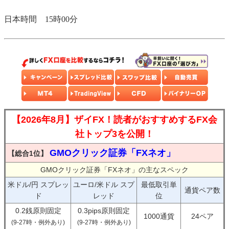
日本時間 15時00分
【2026年8月】ザイFX！読者がおすすめするFX会
社トップ3を公開！
GMOクリック証券「FXネオ」
【総合1位】
GMOクリック証券「FXネオ」の主なスペック
米ドル/円 スプレッ
ユーロ/米ドル スプ
最低取引単
通貨ペア数
ド
レッド
位
0.2銭原則固定
0.3pips原則固定
1000通貨
24ペア
(9-27時・例外あり)
(9-27時・例外あり)