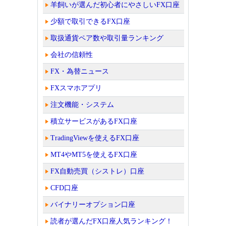
羊飼いが選んだ初心者にやさしいFX口座
少額で取引できるFX口座
取扱通貨ペア数や取引量ランキング
会社の信頼性
FX・為替ニュース
FXスマホアプリ
注文機能・システム
積立サービスがあるFX口座
TradingViewを使えるFX口座
MT4やMT5を使えるFX口座
FX自動売買（シストレ）口座
CFD口座
バイナリーオプション口座
読者が選んだFX口座人気ランキング！