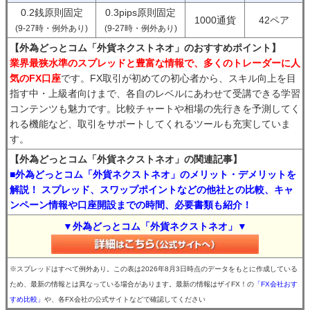
0.2銭原則固定
0.3pips原則固定
1000通貨
42ペア
(9-27時・例外あり)
(9-27時・例外あり)
【外為どっとコム「外貨ネクストネオ」のおすすめポイント】
業界最狭水準のスプレッドと豊富な情報で、多くのトレーダーに人
気のFX口座
です。FX取引が初めての初心者から、スキル向上を目
指す中・上級者向けまで、各自のレベルにあわせて受講できる学習
コンテンツも魅力です。比較チャートや相場の先行きを予測してく
れる機能など、取引をサポートしてくれるツールも充実していま
す。
【外為どっとコム「外貨ネクストネオ」の関連記事】
■外為どっとコム「外貨ネクストネオ」のメリット・デメリットを
解説！ スプレッド、スワップポイントなどの他社との比較、キャ
ンペーン情報や口座開設までの時間、必要書類も紹介！
▼外為どっとコム「外貨ネクストネオ」▼
※スプレッドはすべて例外あり。この表は2026年8月3日時点のデータをもとに作成している
ため、最新の情報とは異なっている場合があります。最新の情報はザイFX！の
「FX会社おす
すめ比較」
や、各FX会社の公式サイトなどで確認してください