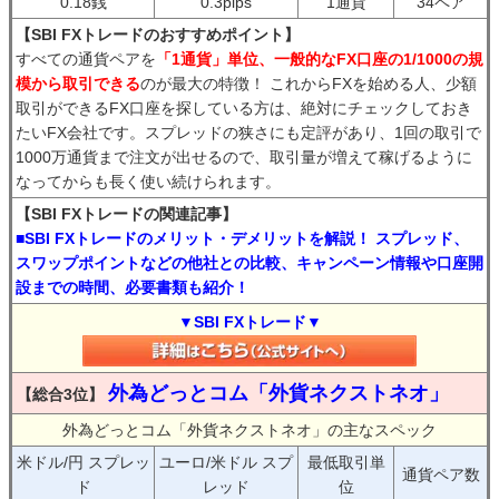
0.18銭
0.3pips
1通貨
34ペア
【SBI FXトレードのおすすめポイント】
すべての通貨ペアを
「1通貨」単位、一般的なFX口座の1/1000の規
模から取引できる
のが最大の特徴！ これからFXを始める人、少額
取引ができるFX口座を探している方は、絶対にチェックしておき
たいFX会社です。スプレッドの狭さにも定評があり、1回の取引で
1000万通貨まで注文が出せるので、取引量が増えて稼げるように
なってからも長く使い続けられます。
【SBI FXトレードの関連記事】
■SBI FXトレードのメリット・デメリットを解説！ スプレッド、
スワップポイントなどの他社との比較、キャンペーン情報や口座開
設までの時間、必要書類も紹介！
▼SBI FXトレード▼
外為どっとコム「外貨ネクストネオ」
【総合3位】
外為どっとコム「外貨ネクストネオ」の主なスペック
米ドル/円 スプレッ
ユーロ/米ドル スプ
最低取引単
通貨ペア数
ド
レッド
位