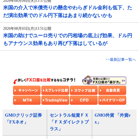
2026年08月04日(火)15:37公開
米国の介入で米債売りの懸念やわらぎドル金利も低下、た
だ演出効果でのドル円下落はあまり続かないかも
2026年08月03日(月)13:51公開
米国の助けでユーロ売りでの円相場の底上げ効果、ドル円
もアナウンス効果もあり再び下落はしているが
>>最新記事一覧へ
GMOクリック証券
セントラル短資ＦＸ
GMO外貨 「外貨e
「FXネオ」
「ＦＸダイレクトプ
x」
ラス」