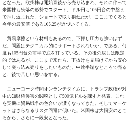
となった。欧州株は開始直後から売り込まれ、それに伴って
米国株も続落の形勢でスタート。ドル円も105円台の中盤ま
で押し込まれた。ショートで取り損ねたが、ここまでくると
今年の最安値である105.25が近づいてくる。
貿易摩擦という材料もあるので、下押し圧力も強いはず
だ。問題はテクニカル的にサポートされないか、である。何
度も105円台の前半で底を打っている。その後の戻しは限定
的ではあるが、ここまで来たら、下抜けを見届けてから安心
して突っ込み売りをしたいものだ。中途半端なところで売る
と、後で苦しい思いをする。
ニューヨーク時間オンランチタイムに、トランプ政権が対
中の知財権侵害の関税として500億ドルを課すと発表。これ
を契機に貿易戦争の色合いが濃くなってきた。そしてマーケ
ットはさらなるリスク回避に傾いた。米国株は大幅安のとこ
ろから、さらに一段安となった。