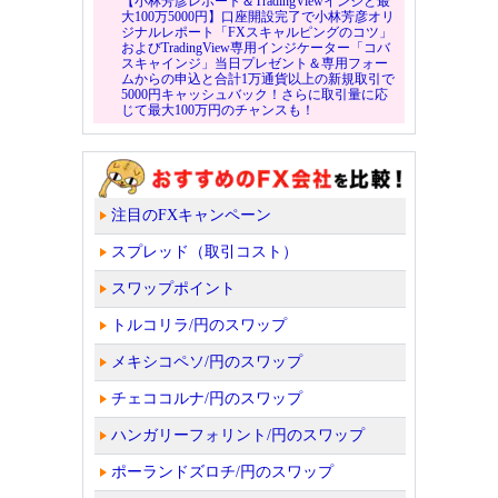
【小林芳彦レポート＆TradingViewインジと最
大100万5000円】口座開設完了で小林芳彦オリ
ジナルレポート「FXスキャルピングのコツ」
およびTradingView専用インジケーター「コバ
スキャインジ」当日プレゼント＆専用フォー
ムからの申込と合計1万通貨以上の新規取引で
5000円キャッシュバック！さらに取引量に応
じて最大100万円のチャンスも！
注目のFXキャンペーン
スプレッド（取引コスト）
スワップポイント
トルコリラ/円のスワップ
メキシコペソ/円のスワップ
チェココルナ/円のスワップ
ハンガリーフォリント/円のスワップ
ポーランドズロチ/円のスワップ