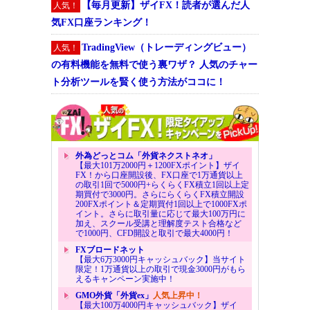
【毎月更新】ザイFX！読者が選んだ人
人気！
気FX口座ランキング！
TradingView（トレーディングビュー）
人気！
の有料機能を無料で使う裏ワザ？ 人気のチャー
ト分析ツールを賢く使う方法がココに！
外為どっとコム「外貨ネクストネオ」
【最大101万2000円＋1200FXポイント】ザイ
FX！から口座開設後、FX口座で1万通貨以上
の取引1回で5000円+らくらくFX積立1回以上定
期買付で3000円。さらにらくらくFX積立開設
200FXポイント＆定期買付1回以上で1000FXポ
イント。さらに取引量に応じて最大100万円に
加え、スクール受講と理解度テスト合格など
で1000円、CFD開設と取引で最大4000円！
FXブロードネット
【最大6万3000円キャッシュバック】当サイト
限定！1万通貨以上の取引で現金3000円がもら
えるキャンペーン実施中！
GMO外貨「外貨ex」
人気上昇中！
【最大100万4000円キャッシュバック】ザイ