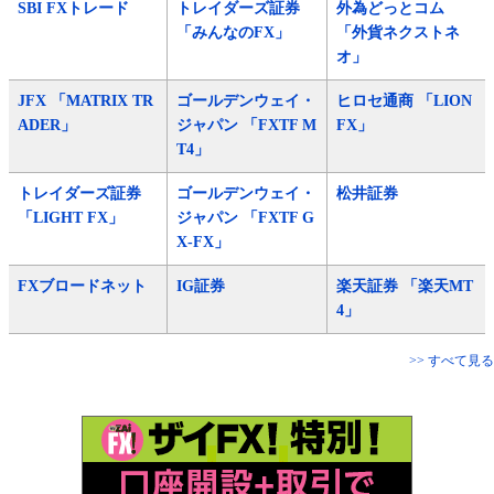
SBI FXトレード
トレイダーズ証券
外為どっとコム
「みんなのFX」
「外貨ネクストネ
オ」
JFX 「MATRIX TR
ゴールデンウェイ・
ヒロセ通商 「LION
ADER」
ジャパン 「FXTF M
FX」
T4」
トレイダーズ証券
ゴールデンウェイ・
松井証券
「LIGHT FX」
ジャパン 「FXTF G
X-FX」
FXブロードネット
IG証券
楽天証券 「楽天MT
4」
>> すべて見る