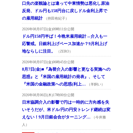
口先の楽観論とは違って中東情勢は悪化し原油
反発、ドル円も158円台に戻しドル金利上昇で
の雇用統計
（持田有紀子）
2026年08月07日(金)09時11分公開
ドル円158円半ば！今晩米雇用統計→介入も一
応警戒。日銀利上げペース加速か？9月利上げ
地ならしに注目。
（ZERO）
2026年08月07日(金)06時45分公開
8月7日(金)■『為替介入の影響と更なる実施への
思惑』と『米国の雇用統計の発表』、そして
『米国の金融政策への思惑(利上…
（羊飼い）
2026年08月06日(木)17時00分公開
日米協調介入の影響で円は一時的に方向感を失
いそうだが、米ドル/円の円安トレンド継続は変
えない！9月日銀会合がターニング…
（今井雅
人）