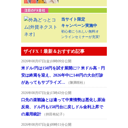
当サイト限定
キャンペーン実施中
初心者にうれしい無料オ
ンラインセミナーが充実!
ザイFX！最新＆おすすめ記事
2026年08月07日(金)18時09分公開
米ドル/円は150円を試す展開に!? 米ドル高・円
安は終焉を迎え、2026年中に140円の大台打診
があってもサプライズ…
（陳満咲杜）
2026年08月07日(金)15時43分公開
口先の楽観論とは違って中東情勢は悪化し原油
反発、ドル円も158円台に戻しドル金利上昇で
の雇用統計
（持田有紀子）
2026年08月07日(金)09時11分公開