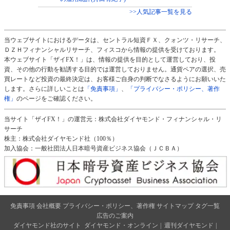
>>人気記事一覧を見る
当ウェブサイトにおけるデータは、セントラル短資ＦＸ、クォンツ・リサーチ、
ＤＺＨフィナンシャルリサーチ、フィスコから情報の提供を受けております。
本ウェブサイト「ザイFX！」は、情報の提供を目的として運営しており、投
資、その他の行動を勧誘する目的では運営しておりません。通貨ペアの選択、売
買レートなど投資の最終決定は、お客様ご自身の判断でなさるようにお願いいた
します。さらに詳しいことは
「免責事項」
、
「プライバシー・ポリシー、著作
権」
のページをご確認ください。
当サイト「ザイFX！」の運営元：株式会社ダイヤモンド・フィナンシャル・リ
サーチ
株主：株式会社ダイヤモンド社（100％）
加入協会：一般社団法人日本暗号資産ビジネス協会（ＪＣＢＡ）
免責事項
会社概要
プライバシー・ポリシー、著作権
サイトマップ
タグ一覧
広告のご案内
ダイヤモンド社のサイト
ダイヤモンド・オンライン
|
週刊ダイヤモンド
|