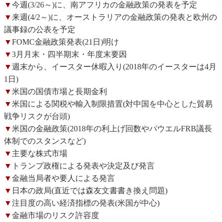
▼
今週(3/26～)に、南アフリカの金融政策の発表を予定
▼
来週(4/2～)に、オーストラリアの金融政策の発表と欧州の
議事録の公表を予定
▼
FOMC金融政策発表(21日)明け
▼
3月月末・四半期末・年度末要因
▼
週末から、イースター休暇入り(2018年のイースターは4月
1日)
▼
米国の国債市場と長期金利
▼
米国による関税や輸入制限措置(対中国を中心とした貿易
戦争リスクが台頭)
▼
米国の金融政策(2018年の利上げ回数やパウエルFRB議長
体制でのスタンスなど)
▼
主要な株式市場
▼
トランプ政権による発表や決定及び発言
▼
金融当局者や要人による発言
▼
日本の政局(直近では森友文書書き換え問題)
▼
注目度の高い経済指標の発表(米国が中心)
▼
金融市場のリスク許容度