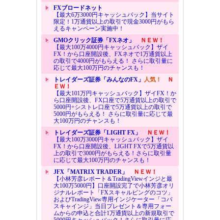
FXブロードネット
【最大6万3000円キャッシュバック】当サイト
限定！1万通貨以上の取引で現金3000円がもら
えるキャンペーン実施中！
GMOクリック証券「FXネオ」
ＮＥＷ！
【最大100万4000円キャッシュバック】ザイ
FX！から口座開設後、FXネオで1万通貨以上
の取引で4000円がもらえる！ さらに取引量に
応じて最大100万円のチャンスも！
トレイダーズ証券「みんなのFX」
人気！
Ｎ
ＥＷ！
【最大101万円キャッシュバック】ザイFX！か
ら口座開設後、FX口座で5万通貨以上の取引で
5000円+シストレ口座で5万通貨以上の取引で
5000円がもらえる！ さらに取引量に応じて最
大100万円のチャンスも！
トレイダーズ証券「LIGHT FX」
ＮＥＷ！
【最大100万3000円キャッシュバック】ザイ
FX！から口座開設後、LIGHT FXで5万通貨以
上の取引で3000円がもらえる！さらに取引量
に応じて最大100万円のチャンスも！
JFX「MATRIX TRADER」
ＮＥＷ！
【小林芳彦レポート＆TradingViewインジと最
大100万5000円】口座開設完了で小林芳彦オリ
ジナルレポート「FXスキャルピングのコツ」
およびTradingView専用インジケーター「コバ
スキャインジ」当日プレゼント＆専用フォー
ムからの申込と合計1万通貨以上の新規取引で
5000円キャッシュバック！さらに取引量に応