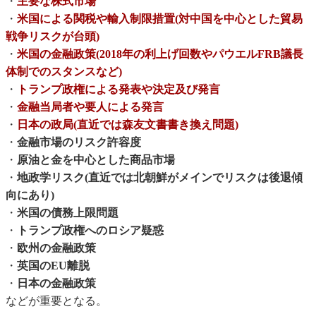
・
主要な株式市場
・
米国による関税や輸入制限措置(対中国を中心とした貿易
戦争リスクが台頭)
・
米国の金融政策(2018年の利上げ回数やパウエルFRB議長
体制でのスタンスなど)
・
トランプ政権による発表や決定及び発言
・
金融当局者や要人による発言
・
日本の政局(直近では森友文書書き換え問題)
・
金融市場のリスク許容度
・
原油と金を中心とした商品市場
・
地政学リスク(直近では北朝鮮がメインでリスクは後退傾
向にあり)
・
米国の債務上限問題
・
トランプ政権へのロシア疑惑
・
欧州の金融政策
・
英国のEU離脱
・
日本の金融政策
などが重要となる。