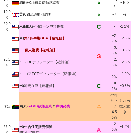
15:0
+10.
×
独)
GFK消費者信頼感調査
+10.8
0
7
19:0
×
英)
CBI流通取引調査
+7
+8
0
20:0
C
米)
MBA住宅ローン申請指数
-
-1.1%
0
+2.
米)
第4四半期GDP【確報値】
+2.5%
7%
+3.
↑・
個人消費【確報値】
+3.8%
8%
S
21:3
+2.
↑・
GDPデフレーター【確報値】
+2.3%
0
3%
+1.
↑・
コアPCEデフレーター【確報値】
+1.9%
9%
+0.
C
米)
卸売在庫【速報値】
+0.8%
5%
25bp
利下
6.75%
△
未定
南ア)
SARB政策金利
＆
声明発表
げ
据え置
6.5
き
0%
+2.
-4.7%
23:0
米)中古住宅販売保留
A
0%
0
[前月比/前年比]