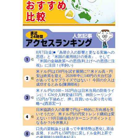
8月7日(金)■『為替介入の影響と更なる実施への
思惑』と『米国の雇用統計の発表』、そして
『米国の金融政策への思惑(利上げへの思惑に注
視)』に注目！(羊飼い)
米ドル/円は150円を試す展開に!? 米ドル高・円
安は終焉を迎え、2026年中に140円の大台打診
があってもサプライズではない！ 今回の介入は
成功するとみる(陳満咲杜)
米ドル/円の160～162円台は日米当局の防衛ライ
ンに！ GW介入時安値155円、神田シーリング
152円が下値めど、押し目買いから戻り売り戦
略へ(西原宏一)
日米協調介入の影響で円は一時的に方向感を失
いそうだが、米ドル/円の円安トレンド継続は変
えない！9月日銀会合がターニングポイントと
なるか？(今井雅人)
口先の楽観論とは違って中東情勢は悪化し原油
反発、ドル円も158円台に戻しドル金利上昇で
の雇用統計(持田有紀子)