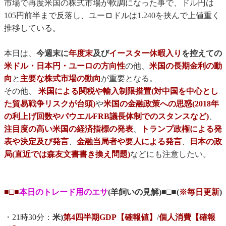
市場で再度米国の株式市場が軟調になった事で、ドル円は
105円前半まで反落し、ユーロドルは1.240を挟んで上値重く
推移している。
本日は、
今週末に
年度末
及び
イースター休暇入り
を控えての
米ドル・日本円・ユーロの方向性
の他、
米国の長期金利の動
向
と
主要な株式市場の動向
が重要となる。
その他、
米国による関税や輸入制限措置(対中国を中心とし
た貿易戦争リスクが台頭)
や
米国の金融政策への思惑(2018年
の利上げ回数やパウエルFRB議長体制でのスタンスなど)
、
注目度の高い米国の経済指標の発表
、
トランプ政権による発
表や決定及び発言
、
金融当局者や要人による発言
、
日本の政
局(直近では森友文書書き換え問題)
などにも注意したい。
■□■
本日のトレード用のエサ
(羊飼いの見解)■□■(
※毎日更新
)
・21時30分：
米)
第4四半期GDP【確報値】
/
個人消費【確報