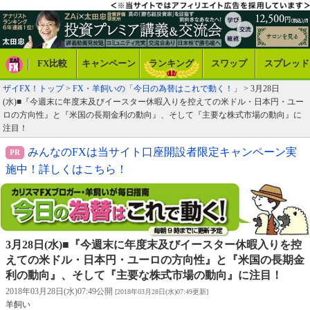
FX比較
キャンペーン
ランキング
スワップ
スプレッド
ザイFX！トップ
>
FX・羊飼いの「今日の為替はこれで動く！」
> 3月28日
(水)■『今週末に年度末及びイースター休暇入りを控えての米ドル・日本円・ユー
ロの方向性』と『米国の長期金利の動向』、そして『主要な株式市場の動向』に
注目！
みんなのFXは当サイト口座開設者限定キャンペーン実
施中！詳しくはこちら！
3月28日(水)■『今週末に年度末及びイースター休暇入りを控
えての米ドル・日本円・ユーロの方向性』と『米国の長期金
利の動向』、そして『主要な株式市場の動向』に注目！
2018年03月28日(水)07:49公開
[2018年03月28日(水)07:49更新]
羊飼い