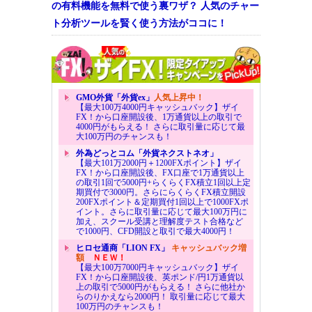
の有料機能を無料で使う裏ワザ？ 人気のチャー
ト分析ツールを賢く使う方法がココに！
GMO外貨「外貨ex」
人気上昇中！
【最大100万4000円キャッシュバック】ザイ
FX！から口座開設後、1万通貨以上の取引で
4000円がもらえる！ さらに取引量に応じて最
大100万円のチャンスも！
外為どっとコム「外貨ネクストネオ」
【最大101万2000円＋1200FXポイント】ザイ
FX！から口座開設後、FX口座で1万通貨以上
の取引1回で5000円+らくらくFX積立1回以上定
期買付で3000円。さらにらくらくFX積立開設
200FXポイント＆定期買付1回以上で1000FXポ
イント。さらに取引量に応じて最大100万円に
加え、スクール受講と理解度テスト合格など
で1000円、CFD開設と取引で最大4000円！
ヒロセ通商「LION FX」
キャッシュバック増
額
ＮＥＷ！
【最大100万7000円キャッシュバック】ザイ
FX！から口座開設後、英ポンド/円1万通貨以
上の取引で5000円がもらえる！ さらに他社か
らのりかえなら2000円！ 取引量に応じて最大
100万円のチャンスも！