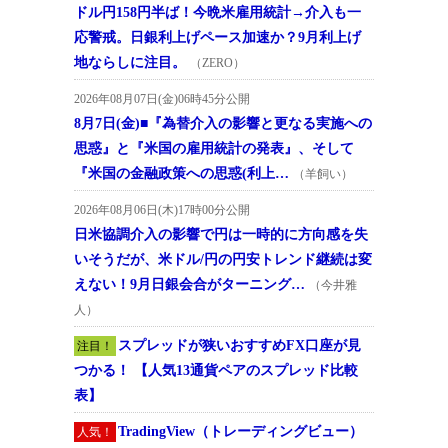
ドル円158円半ば！今晩米雇用統計→介入も一
応警戒。日銀利上げペース加速か？9月利上げ
地ならしに注目。
（ZERO）
2026年08月07日(金)06時45分公開
8月7日(金)■『為替介入の影響と更なる実施への
思惑』と『米国の雇用統計の発表』、そして
『米国の金融政策への思惑(利上…
（羊飼い）
2026年08月06日(木)17時00分公開
日米協調介入の影響で円は一時的に方向感を失
いそうだが、米ドル/円の円安トレンド継続は変
えない！9月日銀会合がターニング…
（今井雅
人）
スプレッドが狭いおすすめFX口座が見
注目！
つかる！ 【人気13通貨ペアのスプレッド比較
表】
TradingView（トレーディングビュー）
人気！