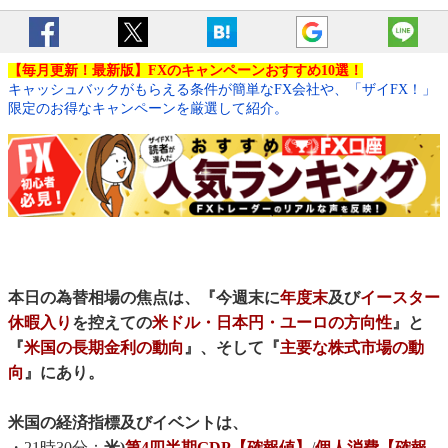
【毎月更新！最新版】FXのキャンペーンおすすめ10選！
キャッシュバックがもらえる条件が簡単なFX会社や、「ザイFX！」
限定のお得なキャンペーンを厳選して紹介。
本日の為替相場の焦点は、『今週末に
年度末
及び
イースター
休暇入り
を控えての
米ドル・日本円・ユーロの方向性
』と
『
米国の長期金利の動向
』、そして『
主要な株式市場の動
向
』にあり。
米国の経済指標及びイベントは、
・21時30分：
米)
第4四半期GDP【確報値】
/
個人消費【確報