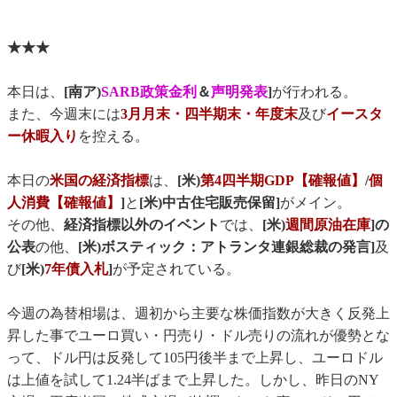
★★★
本日は、
[南ア)
SARB政策金利
＆
声明発表
]
が行われる。
また、今週末には
3月月末・四半期末・年度末
及び
イースタ
ー休暇入り
を控える。
本日の
米国の経済指標
は、
[米)
第4四半期GDP【確報値】
/
個
人消費【確報値】
]
と
[米)中古住宅販売保留]
がメイン。
その他、
経済指標以外のイベント
では、
[米)
週間原油在庫
]の
公表
の他、
[米)ボスティック：アトランタ連銀総裁の発言]
及
び
[米)
7年債入札
]
が予定されている。
今週の為替相場は、週初から主要な株価指数が大きく反発上
昇した事でユーロ買い・円売り・ドル売りの流れが優勢とな
って、ドル円は反発して105円後半まで上昇し、ユーロドル
は上値を試して1.24半ばまで上昇した。しかし、昨日のNY