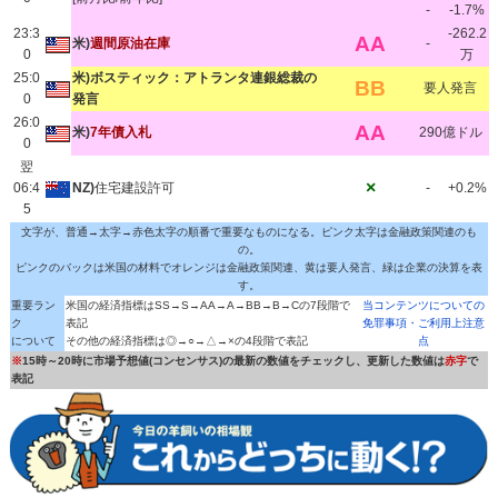
-
-1.7%
23:3
-262.2
AA
米)
週間原油在庫
-
0
万
25:0
米)ボスティック：アトランタ連銀総裁の
BB
要人発言
0
発言
26:0
AA
米)
7年債入札
290億ドル
0
翌
×
06:4
NZ)
住宅建設許可
-
+0.2%
5
文字が、普通→太字→赤色太字の順番で重要なものになる。ピンク太字は金融政策関連のも
の。
ピンクのバックは米国の材料でオレンジは金融政策関連、黄は要人発言、緑は企業の決算を表
す。
重要ラン
米国の経済指標はSS→S→AA→A→BB→B→Cの7段階で
当コンテンツについての
ク
表記
免罪事項・ご利用上注意
について
その他の経済指標は◎→○→△→×の4段階で表記
点
※
15時～20時に市場予想値(コンセンサス)の最新の数値をチェックし、更新した数値は
赤字
で
表記