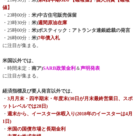
値】
・23時00分：
米)中古住宅販売保留
・23時30分：
米)
週間原油在庫
・25時00分：
米)ボスティック：アトランタ連銀総裁の発言
・26時00分：
米)
7年債入札
に注目が集まる。
米国以外では、
・時間未定：
南ア)
SARB政策金利
＆
声明発表
に注目が集まる。
経済指標及び要人発言以外では、
・
3月月末・四半期末・年度末(30日が月末最終営業日、スポ
ットレベルでは28日)
・
週末から、イースター休暇入り(2018年のイースターは4月
1日)
・
米国の国債市場と長期金利