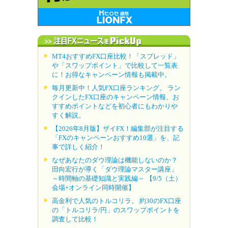
MT4おすすめFX口座比較！「スプレッド」
や「スワップポイント」で比較して一覧表
に！お得なキャンペーン情報も掲載中。
毎月更新中！人気FX口座ランキング。 ラン
クインしたFX口座のキャンペーン情報、お
すすめポイントなどを初心者にもわかりや
すく解説。
【2026年8月版】ザイFX！編集部が注目する
「FXのキャンペーンおすすめ10選」を、記
事で詳しく紹介！
なぜあなたのダウ理論は機能しないのか？
田向宏行が導く「ダウ理論マスター講座」
～時間軸の基礎知識と実践編～ 【9/5（土）
会場+オンライン同時開催】
高金利で人気のトルコリラ。 約30のFX口座
の「トルコリラ/円」のスワップポイントを
調査して比較！