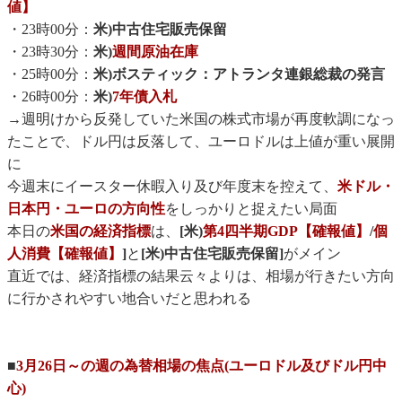
値】
・23時00分：
米)中古住宅販売保留
・23時30分：
米)
週間原油在庫
・25時00分：
米)ボスティック：アトランタ連銀総裁の発言
・26時00分：
米)
7年債入札
→週明けから反発していた米国の株式市場が再度軟調になっ
たことで、ドル円は反落して、ユーロドルは上値が重い展開
に
今週末にイースター休暇入り及び年度末を控えて、
米ドル・
日本円・ユーロの方向性
をしっかりと捉えたい局面
本日の
米国の経済指標
は、
[米)
第4四半期GDP【確報値】
/
個
人消費【確報値】
]
と
[米)中古住宅販売保留]
がメイン
直近では、経済指標の結果云々よりは、相場が行きたい方向
に行かされやすい地合いだと思われる
■
3月26日～の週の為替相場の焦点(ユーロドル及びドル円中
心)