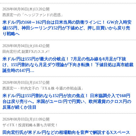
2026年08月06日(木)13:20公開
西原宏一の「ヘッジファンドの思惑」
米ドル/円の160～162円台は日米当局の防衛ラインに！ GW介入時安
値155円、神田シーリング152円が下値めど、押し目買いから戻り売
り戦略へ
2026年08月04日(火)16:43公開
田向宏行式 副業FXのススメ!
米ドル/円は155円が最大の分岐点！ 7月足の包み線を8月足が下抜
け、155円割れなら月足ダウ理論が下向き転換！ 下値目処は高市総裁
誕生時の147円…
2026年08月03日(月)14:57公開
西原宏一・叶内文子の「FX＆株 今週の作戦会議」
米ドル/円は155円割れなら152円が次の焦点！ 日米協調介入で160円
台は戻り売りへ。米国がユーロ/円で円買い、欧州通貨のクロス円の
反落が続くか注目
2026年08月03日(月)11:09公開
ザイFX！投資戦略＆勝ち方研究！
田向宏行氏が米ドル/円などの相場動向を音声で解説するXスペース