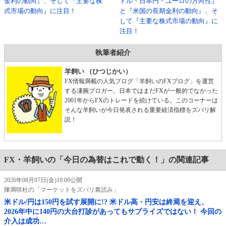
金利の動向』、そして『主要な株
ドル・日本円・ユーロの方向性』
式市場の動向』に注目！
と『米国の長期金利の動向』、そ
して『主要な株式市場の動向』に
注目！
執筆者紹介
羊飼い （ひつじかい）
FX情報満載の人気ブログ「羊飼いのFXブログ」を運営
する凄腕ブロガー。日本ではまだFXが一般的でなかった
2001年からFXのトレードを続けている。このコーナーは
そんな羊飼いが今日発表される重要経済指標をズバリ解
説！
FX・羊飼いの「今日の為替はこれで動く！」の関連記事
2026年08月07日(金)18:09公開
陳満咲杜の「マーケットをズバリ裏読み」
米ドル/円は150円を試す展開に!? 米ドル高・円安は終焉を迎え、
2026年中に140円の大台打診があってもサプライズではない！ 今回の
介入は成功…