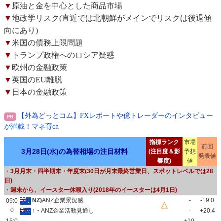
▼
原油と金を中心とした商品市場
▼
地政学リスク(直近では北朝鮮がメインでリスクは後退傾
向にあり)
▼
米国の債務上限問題
▼
トランプ政権へのロシア疑惑
▼
欧州の金融政策
▼
英国のEU離脱
▼
日本の金融政策
【外為どっとコム】FXレポートや億トレーダーのインタビュー
が満載！マネ育ch
指標ランク
市場
前回
3月28日(水)の為替相場の注目材料
(注目度＆影
予想
発表値
響度)
値
・
3月月末・四半期末・年度末(30日が月末最終営業日、スポットレベルでは28
日)
・
週末から、イースター休暇入り(2018年のイースターは4月1日)
NZ)
ANZ企業景況感
-
-19.0
09:0
△
0
↑・
ANZ企業活動見通し
-
+20.4