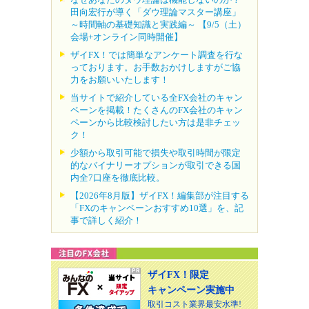
田向宏行が導く「ダウ理論マスター講座」
～時間軸の基礎知識と実践編～ 【9/5（土）
会場+オンライン同時開催】
ザイFX！では簡単なアンケート調査を行な
っております。お手数おかけしますがご協
力をお願いいたします！
当サイトで紹介している全FX会社のキャン
ペーンを掲載！たくさんのFX会社のキャン
ペーンから比較検討したい方は是非チェッ
ク！
少額から取引可能で損失や取引時間が限定
的なバイナリーオプションが取引できる国
内全7口座を徹底比較。
【2026年8月版】ザイFX！編集部が注目する
「FXのキャンペーンおすすめ10選」を、記
事で詳しく紹介！
ザイFX！限定
キャンペーン実施中
取引コスト業界最安水準!