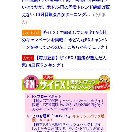
いそうだが、米ドル/円の円安トレンド継続は変
えない！9月日銀会合がターニング…
（今井雅
人）
ザイFX！で紹介している全FX会社
おすすめ！
のキャンペーンを掲載！ 今どんなFXキャンペ
ーンをやっているのか、こちらからチェック！
【毎月更新】ザイFX！読者が選んだ人
人気！
気FX口座ランキング！
FXブロードネット
【最大6万3000円キャッシュバック】当サイト
限定！1万通貨以上の取引で現金3000円がもら
えるキャンペーン実施中！
ヒロセ通商「LION FX」
キャッシュバック増
額
ＮＥＷ！
【最大100万7000円キャッシュバック】ザイ
FX！から口座開設後、英ポンド/円1万通貨以