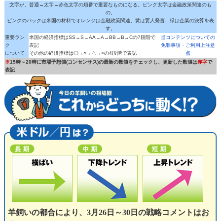
文字が、普通→太字→赤色太字の順番で重要なものになる。ピンク太字は金融政策関連のも
の。
ピンクのバックは米国の材料でオレンジは金融政策関連、黄は要人発言、緑は企業の決算を表
す。
重要ラン
米国の経済指標はSS→S→AA→A→BB→B→Cの7段階で
当コンテンツについての
ク
表記
免罪事項・ご利用上注意
について
その他の経済指標は◎→○→△→×の4段階で表記
点
※
15時～20時に市場予想値(コンセンサス)の最新の数値をチェックし、更新した数値は
赤字
で
表記
羊飼いの都合により、3月26日～30日の戦略コメントはお