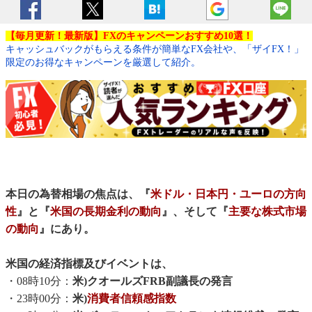
【毎月更新！最新版】FXのキャンペーンおすすめ10選！
キャッシュバックがもらえる条件が簡単なFX会社や、「ザイFX！」
限定のお得なキャンペーンを厳選して紹介。
本日の為替相場の焦点は、『
米ドル・日本円・ユーロの方向
性
』と『
米国の長期金利の動向
』、そして『
主要な株式市場
の動向
』にあり。
米国の経済指標及びイベントは、
・08時10分：
米)クオールズFRB副議長の発言
・23時00分：
米)
消費者信頼感指数