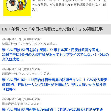
そんな羊飼いが今日発表される重要経済指標をズバリ解
説！
FX・羊飼いの「今日の為替はこれで動く！」の関連記事
2026年08月07日(金)18:09公開
陳満咲杜の「マーケットをズバリ裏読み」
米ドル/円は150円を試す展開に!? 米ドル高・円安は終焉を迎え、
2026年中に140円の大台打診があってもサプライズではない！ 今回の
介入は成功…
2026年08月06日(木)13:20公開
西原宏一の「ヘッジファンドの思惑」
米ドル/円の160～162円台は日米当局の防衛ラインに！ GW介入時安
値155円、神田シーリング152円が下値めど、押し目買いから戻り売
り戦略へ
2026年08月04日(火)16:43公開
田向宏行式 副業FXのススメ!
米ドル/円は155円が最大の分岐点！ 7月足の包み線を8月足が下抜