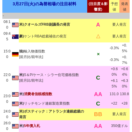
3月27日(火)の為替相場の注目材料
(注目度＆影
予想
発表
響度)
値
値
-
08:1
A
米)クオールズFRB副議長の発言
要人発言
0
09:4
△
豪)
ケントRBA総裁補佐の発言
要人発言
5
+0.
-0.3%
5%
15:0
独)
輸入物価指数
×
0
[前月比/前年比]
+0.
-0.3%
7%
+0.6
+0.6
0%
4%
22:0
米)
S＆P/ケース・シラー住宅価格指数
C
0
[前月比/前年比]
+6.1
+6.3
5%
0%
AA
米)
消費者信頼感指数
131.0
130.8
23:0
0
C
米)
リッチモンド連銀製造業指数
+22
+28
24:0
米)ボスティック：アトランタ連銀総裁の
BB
要人発言
0
発言
26:0
AA
米)
5年債入札
350億ドル
0