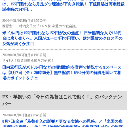
け、155円割れなら月足ダウ理論が下向き転換！ 下値目処は高市総裁
誕生時の147円…
2026年08月03日(月)14:57公開
西原宏一・叶内文子の「FX＆株 今週の作戦会議」
米ドル/円は155円割れなら152円が次の焦点！ 日米協調介入で160円
台は戻り売りへ。米国がユーロ/円で円買い、欧州通貨のクロス円の
反落が続くか注目
2026年08月03日(月)11:09公開
ザイFX！投資戦略＆勝ち方研究！
田向宏行氏が米ドル/円などの相場動向を音声で解説するXスペース
は【8月7日（金）20時30分】無料配信！約30分間の解説を聞いて相
場のポイントをチェ…
FX・羊飼いの「今日の為替はこれで動く！」のバックナン
バー
2026年08月07日(金)06:45公開
8月7日(金)■『為替介入の影響と更なる実施への思惑』と『米国の雇
用統計の発表』、そして『米国の金融政策への思惑(利上げへの思惑