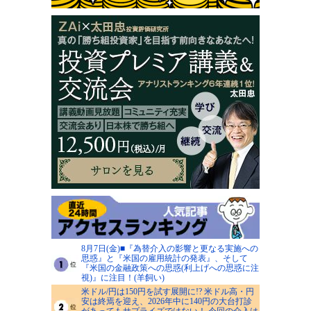
8月7日(金)■『為替介入の影響と更なる実施への
思惑』と『米国の雇用統計の発表』、そして
『米国の金融政策への思惑(利上げへの思惑に注
視)』に注目！(羊飼い)
米ドル/円は150円を試す展開に!? 米ドル高・円
安は終焉を迎え、2026年中に140円の大台打診
があってもサプライズではない！ 今回の介入は