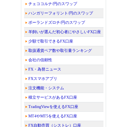
チェココルナ/円のスワップ
ハンガリーフォリント/円のスワップ
ポーランドズロチ/円のスワップ
羊飼いが選んだ初心者にやさしいFX口座
少額で取引できるFX口座
取扱通貨ペア数や取引量ランキング
会社の信頼性
FX・為替ニュース
FXスマホアプリ
注文機能・システム
積立サービスがあるFX口座
TradingViewを使えるFX口座
MT4やMT5を使えるFX口座
FX自動売買（シストレ）口座