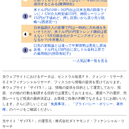
成功するとみる(陳満咲杜)
米ドル/円の160～162円台は日米当局の防衛ライ
ンに！ GW介入時安値155円、神田シーリング
152円が下値めど、押し目買いから戻り売り戦
略へ(西原宏一)
日米協調介入の影響で円は一時的に方向感を失
いそうだが、米ドル/円の円安トレンド継続は変
えない！9月日銀会合がターニングポイントと
なるか？(今井雅人)
口先の楽観論とは違って中東情勢は悪化し原油
反発、ドル円も158円台に戻しドル金利上昇で
の雇用統計(持田有紀子)
>>人気記事一覧を見る
当ウェブサイトにおけるデータは、セントラル短資ＦＸ、クォンツ・リサーチ、
ＤＺＨフィナンシャルリサーチ、フィスコから情報の提供を受けております。
本ウェブサイト「ザイFX！」は、情報の提供を目的として運営しており、投
資、その他の行動を勧誘する目的では運営しておりません。通貨ペアの選択、売
買レートなど投資の最終決定は、お客様ご自身の判断でなさるようにお願いいた
します。さらに詳しいことは
「免責事項」
、
「プライバシー・ポリシー、著作
権」
のページをご確認ください。
当サイト「ザイFX！」の運営元：株式会社ダイヤモンド・フィナンシャル・リ
サーチ