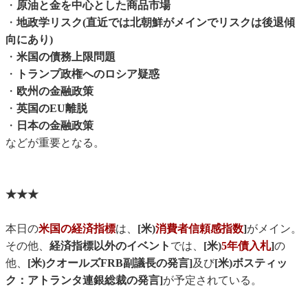
・
原油と金を中心とした商品市場
・
地政学リスク(直近では北朝鮮がメインでリスクは後退傾
向にあり)
・
米国の債務上限問題
・
トランプ政権へのロシア疑惑
・
欧州の金融政策
・
英国のEU離脱
・
日本の金融政策
などが重要となる。
★★★
本日の
米国の経済指標
は、
[米)
消費者信頼感指数
]
がメイン。
その他、
経済指標以外のイベント
では、
[米)
5年債入札
]
の
他、
[米)クオールズFRB副議長の発言]
及び
[米)ボスティッ
ク：アトランタ連銀総裁の発言]
が予定されている。