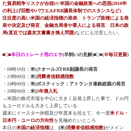
た貿易戦争リスクが台頭)
や
米国の金融政策への思惑(2018年
の利上げ回数やパウエルFRB議長体制でのスタンスなど)
、
注目度の高い米国の経済指標の発表
、
トランプ政権による発
表や決定及び発言
、
金融当局者や要人による発言
、
日本の政
局(直近では森友文書書き換え問題)
などにも注意したい。
■□■
本日のトレード用のエサ
(羊飼いの見解)■□■(
※毎日更新
)
・08時10分：
米)クオールズFRB副議長の発言
・23時00分：
米)
消費者信頼感指数
・24時00分：
米)ボスティック：アトランタ連銀総裁の発言
・26時00分：
米)
5年債入札
→米国の株式市場を中心に大きく反発上昇した事で、ドル円
もユーロドルも大きく上昇している
週末にイースター休暇及び年度末を控えて、今一度
米ドル・
日本円・ユーロの方向性
を見極めたいところ
本日の
米国の経済指標
は、
[米)
消費者信頼感指数
]
がメイン