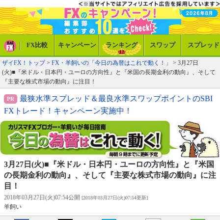
FX比較
キャンペーン
ランキング
スワップ
スプレッド
ザイFX！トップ
>
FX・羊飼いの「今日の為替はこれで動く！」
> 3月27日
(火)■『米ドル・日本円・ユーロの方向性』と『米国の長期金利の動向』、そして
『主要な株式市場の動向』に注目！
最狭水準スプレッド＆最良水準スワップポイントのSBI
FXトレード！キャンペーン実施中！
3月27日(火)■『米ドル・日本円・ユーロの方向性』と『米国
の長期金利の動向』、そして『主要な株式市場の動向』に注
目！
2018年03月27日(火)07:54公開
[2018年03月27日(火)07:54更新]
羊飼い