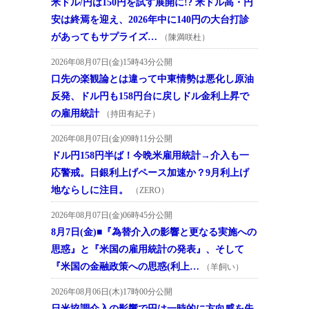
米ドル/円は150円を試す展開に!? 米ドル高・円
安は終焉を迎え、2026年中に140円の大台打診
があってもサプライズ…
（陳満咲杜）
2026年08月07日(金)15時43分公開
口先の楽観論とは違って中東情勢は悪化し原油
反発、ドル円も158円台に戻しドル金利上昇で
の雇用統計
（持田有紀子）
2026年08月07日(金)09時11分公開
ドル円158円半ば！今晩米雇用統計→介入も一
応警戒。日銀利上げペース加速か？9月利上げ
地ならしに注目。
（ZERO）
2026年08月07日(金)06時45分公開
8月7日(金)■『為替介入の影響と更なる実施への
思惑』と『米国の雇用統計の発表』、そして
『米国の金融政策への思惑(利上…
（羊飼い）
2026年08月06日(木)17時00分公開
日米協調介入の影響で円は一時的に方向感を失