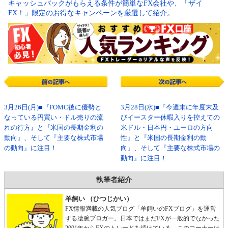
キャッシュバックがもらえる条件が簡単なFX会社や、「ザイ
FX！」限定のお得なキャンペーンを厳選して紹介。
3月26日(月)■『FOMC後に優勢と
3月28日(水)■『今週末に年度末及
なっている円買い・ドル売りの流
びイースター休暇入りを控えての
れの行方』と『米国の長期金利の
米ドル・日本円・ユーロの方向
動向』、そして『主要な株式市場
性』と『米国の長期金利の動
の動向』に注目！
向』、そして『主要な株式市場の
動向』に注目！
執筆者紹介
羊飼い （ひつじかい）
FX情報満載の人気ブログ「羊飼いのFXブログ」を運営
する凄腕ブロガー。日本ではまだFXが一般的でなかった
2001年からFXのトレードを続けている。このコーナーは