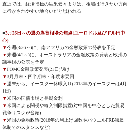
直近では、経済指標の結果云々よりは、相場は行きたい方向
に行かされやすい地合いだと思われる
■
3月26日～の週の為替相場の焦点(ユーロドル及びドル円中
心)
▼
今週(3/26～)に、南アフリカの金融政策の発表を予定
▼
来週(4/2～)に、オーストラリアの金融政策の発表と欧州の
議事録の公表を予定
▼
FOMC金融政策発表(21日)明け
▼
3月月末・四半期末・年度末要因
▼
週末から、イースター休暇入り(2018年のイースターは4月
1日)
▼
米国の国債市場と長期金利
▼
米国による関税や輸入制限措置(対中国を中心とした貿易
戦争リスクが台頭)
▼
米国の金融政策(2018年の利上げ回数やパウエルFRB議長
体制でのスタンスなど)