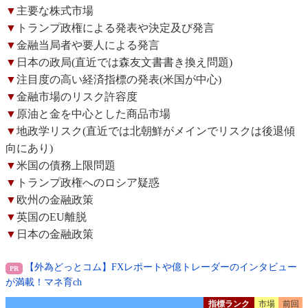
▼
主要な株式市場
▼
トランプ政権による発表や決定及び発言
▼
金融当局者や要人による発言
▼
日本の政局(直近では森友文書書き換え問題)
▼
注目度の高い経済指標の発表(米国が中心)
▼
金融市場のリスク許容度
▼
原油と金を中心とした商品市場
▼
地政学リスク(直近では北朝鮮がメインでリスクは後退傾
向にあり)
▼
米国の債務上限問題
▼
トランプ政権へのロシア疑惑
▼
欧州の金融政策
▼
英国のEU離脱
▼
日本の金融政策
【外為どっとコム】FXレポートや億トレーダーのインタビュー
が満載！マネ育ch
指標ランク
市場
前回