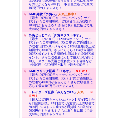
上の取引で5000円がもらえる！ さらに他社か
らのりかえなら2000円！ 取引量に応じて最大
100万円のチャンスも！
GMO外貨「外貨ex」
人気上昇中！
【最大100万4000円キャッシュバック】ザイ
FX！から口座開設後、1万通貨以上の取引で
4000円がもらえる！ さらに取引量に応じて最
大100万円のチャンスも！
外為どっとコム「外貨ネクストネオ」
【最大101万2000円＋1200FXポイント】ザイ
FX！から口座開設後、FX口座で1万通貨以上
の取引1回で5000円+らくらくFX積立1回以上定
期買付で3000円。さらにらくらくFX積立開設
200FXポイント＆定期買付1回以上で1000FXポ
イント。さらに取引量に応じて最大100万円に
加え、スクール受講と理解度テスト合格など
で1000円、CFD開設と取引で最大4000円！
GMOクリック証券「FXネオ」
ＮＥＷ！
【最大100万4000円キャッシュバック】ザイ
FX！から口座開設後、FXネオで1万通貨以上
の取引で4000円がもらえる！ さらに取引量に
応じて最大100万円のチャンスも！
トレイダーズ証券「みんなのFX」
人気！
Ｎ
ＥＷ！
【最大101万円キャッシュバック】ザイFX！か
ら口座開設後、FX口座で5万通貨以上の取引で
5000円+シストレ口座で5万通貨以上の取引で
5000円がもらえる！ さらに取引量に応じて最
大100万円のチャンスも！