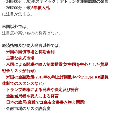
・24時00分：
米)ボスティック：アトランタ連銀総裁の発言
・26時00分：
米)
5年債入札
に注目が集まる。
米国以外では、
注目度の高いものの発表はない。
経済指標及び要人発言以外では、
・
米国の国債市場と長期金利
・
主要な株式市場
・
米国による関税や輸入制限措置(対中国を中心とした貿易
戦争リスクが台頭)
・
米国の金融政策(2018年の利上げ回数やパウエルFRB議長
体制でのスタンスなど)
・
トランプ政権による発表や決定及び発言
・
金融当局者や要人による発言
・
日本の政局(直近では森友文書書き換え問題)
・
金融市場のリスク許容度