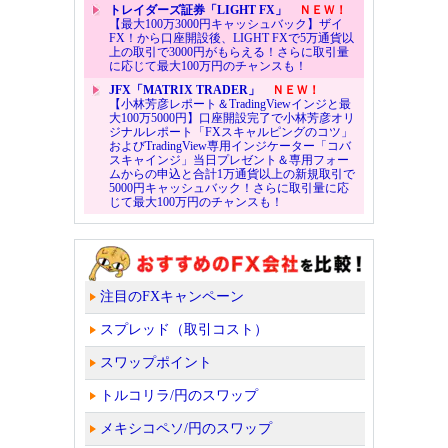
トレイダーズ証券「LIGHT FX」
ＮＥＷ！
【最大100万3000円キャッシュバック】ザイ
FX！から口座開設後、LIGHT FXで5万通貨以
上の取引で3000円がもらえる！さらに取引量
に応じて最大100万円のチャンスも！
JFX「MATRIX TRADER」
ＮＥＷ！
【小林芳彦レポート＆TradingViewインジと最
大100万5000円】口座開設完了で小林芳彦オリ
ジナルレポート「FXスキャルピングのコツ」
およびTradingView専用インジケーター「コバ
スキャインジ」当日プレゼント＆専用フォー
ムからの申込と合計1万通貨以上の新規取引で
5000円キャッシュバック！さらに取引量に応
じて最大100万円のチャンスも！
注目のFXキャンペーン
スプレッド（取引コスト）
スワップポイント
トルコリラ/円のスワップ
メキシコペソ/円のスワップ