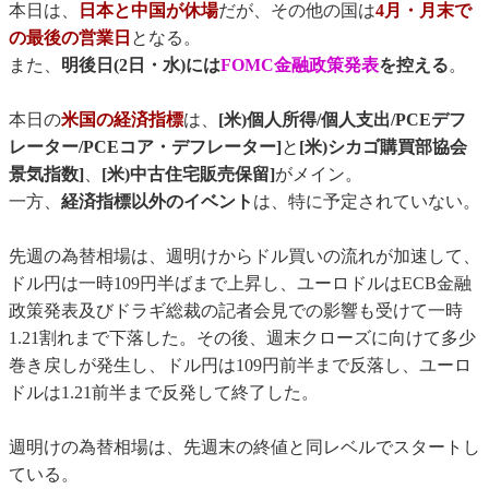
本日は、
日本と中国が休場
だが、その他の国は
4月・月末で
の最後の営業日
となる。
また、
明後日(2日・水)には
FOMC金融政策発表
を控える
。
本日の
米国の経済指標
は、
[米)個人所得/個人支出/PCEデフ
レーター/PCEコア・デフレーター]
と
[米)シカゴ購買部協会
景気指数]
、
[米)中古住宅販売保留]
がメイン。
一方、
経済指標以外のイベント
は、特に予定されていない。
先週の為替相場は、週明けからドル買いの流れが加速して、
ドル円は一時109円半ばまで上昇し、ユーロドルはECB金融
政策発表及びドラギ総裁の記者会見での影響も受けて一時
1.21割れまで下落した。その後、週末クローズに向けて多少
巻き戻しが発生し、ドル円は109円前半まで反落し、ユーロ
ドルは1.21前半まで反発して終了した。
週明けの為替相場は、先週末の終値と同レベルでスタートし
ている。