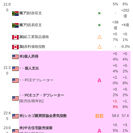
5%
6%
21:0
0
+202
×
南ア)
財政収支
-
億
+38
×
南ア)
貿易収支
+4億
億
+0.
+0.
△
加)
鉱工業製品価格
7%
1%
△
加)
原料価格指数
-
-0.3%
+0.
+0.
米)個人所得
4%
4%
+0.
+0.
21:3
↑・個人支出
4%
2%
0
+2.
+1.
A
↑・
PCEデフレーター
0%
8%
+0.
+0.
2%
2%
↑・PCEコア・デフレーター
[前月比/前年比]
+1.
+1.
9%
6%
22:4
BB
米)シカゴ購買部協会景気指数
58.0
57.4
5
+0.
+3.
23:0
米)中古住宅販売保留
A
5%
1%