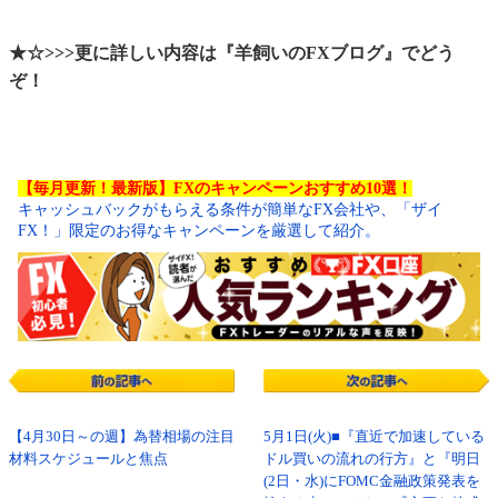
★☆>>>更に詳しい内容は『羊飼いのFXブログ』でどう
ぞ！
【毎月更新！最新版】FXのキャンペーンおすすめ10選！
キャッシュバックがもらえる条件が簡単なFX会社や、「ザイ
FX！」限定のお得なキャンペーンを厳選して紹介。
【4月30日～の週】為替相場の注目
5月1日(火)■『直近で加速している
材料スケジュールと焦点
ドル買いの流れの行方』と『明日
(2日・水)にFOMC金融政策発表を