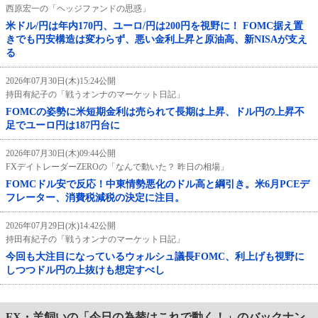
西原宏一の「ヘッジファンドの思惑」
米ドル/円は年内170円、ユーロ/円は200円を視野に！ FOMC据え置
きでも円安構造は変わらず、悪い金利上昇と原油高、新NISAが支え
る
2026年07月30日(木)15:24公開
持田有紀子の「戦うオンナのマーケット日記」
FOMCの姿勢に米短期金利は売られて長期は上昇、ドル円の上昇不
足でユーロ円は187円台に
2026年07月30日(木)09:44公開
FXデイトレーダーZEROの「なんで動いた？ 昨日の相場」
FOMCドル安で反応！中東情勢悪化のドル高と綱引き。米6月PCEデ
フレーター、消費税減税の決定に注目。
2026年07月29日(水)14:42公開
持田有紀子の「戦うオンナのマーケット日記」
今回も大注目になっているウォルシュ議長FOMC、利上げも視野に
しつつドル円の上抜けも想定すべし
FX・羊飼いの「今日の為替はこれで動く！」のバックナン