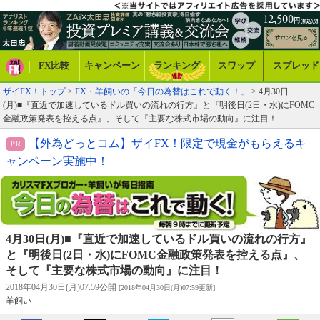
FX比較
キャンペーン
ランキング
スワップ
スプレッド
ザイFX！トップ
>
FX・羊飼いの「今日の為替はこれで動く！」
> 4月30日
(月)■『直近で加速しているドル買いの流れの行方』と『明後日(2日・水)にFOMC
金融政策発表を控える点』、そして『主要な株式市場の動向』に注目！
【外為どっとコム】ザイFX！限定で現金がもらえるキ
ャンペーン実施中！
4月30日(月)■『直近で加速しているドル買いの流れの行方』
と『明後日(2日・水)にFOMC金融政策発表を控える点』、
そして『主要な株式市場の動向』に注目！
2018年04月30日(月)07:59公開
[2018年04月30日(月)07:59更新]
羊飼い