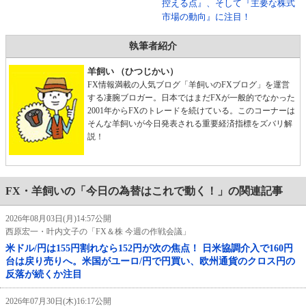
控える点』、そして『主要な株式
市場の動向』に注目！
執筆者紹介
羊飼い （ひつじかい）
FX情報満載の人気ブログ「羊飼いのFXブログ」を運営
する凄腕ブロガー。日本ではまだFXが一般的でなかった
2001年からFXのトレードを続けている。このコーナーは
そんな羊飼いが今日発表される重要経済指標をズバリ解
説！
FX・羊飼いの「今日の為替はこれで動く！」の関連記事
2026年08月03日(月)14:57公開
西原宏一・叶内文子の「FX＆株 今週の作戦会議」
米ドル/円は155円割れなら152円が次の焦点！ 日米協調介入で160円
台は戻り売りへ。米国がユーロ/円で円買い、欧州通貨のクロス円の
反落が続くか注目
2026年07月30日(木)16:17公開