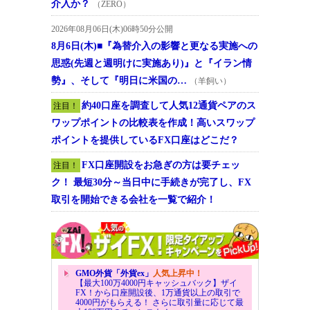
介入か？
（ZERO）
2026年08月06日(木)06時50分公開
8月6日(木)■『為替介入の影響と更なる実施への
思惑(先週と週明けに実施あり)』と『イラン情
勢』、そして『明日に米国の…
（羊飼い）
約40口座を調査して人気12通貨ペアのス
注目！
ワップポイントの比較表を作成！高いスワップ
ポイントを提供しているFX口座はどこだ？
FX口座開設をお急ぎの方は要チェッ
注目！
ク！ 最短30分～当日中に手続きが完了し、FX
取引を開始できる会社を一覧で紹介！
GMO外貨「外貨ex」
人気上昇中！
【最大100万4000円キャッシュバック】ザイ
FX！から口座開設後、1万通貨以上の取引で
4000円がもらえる！ さらに取引量に応じて最