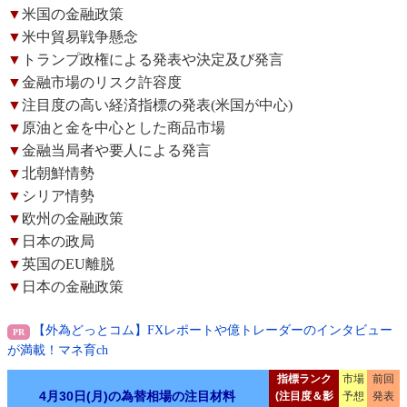
▼
米国の金融政策
▼
米中貿易戦争懸念
▼
トランプ政権による発表や決定及び発言
▼
金融市場のリスク許容度
▼
注目度の高い経済指標の発表(米国が中心)
▼
原油と金を中心とした商品市場
▼
金融当局者や要人による発言
▼
北朝鮮情勢
▼
シリア情勢
▼
欧州の金融政策
▼
日本の政局
▼
英国のEU離脱
▼
日本の金融政策
【外為どっとコム】FXレポートや億トレーダーのインタビュー
が満載！マネ育ch
指標ランク
市場
前回
4月30日(月)の為替相場の注目材料
(注目度＆影
予想
発表