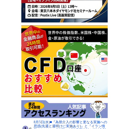
8月5日(水)■『為替介入の影響と更なる実施への
思惑(先週と週明けに実施あり)』と『イラン情