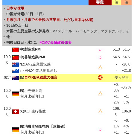
響度)
値
値
・
日本が休場
・
中国が休場(30日・1日)
・
月末(4月・月末での最後の営業日、ただし日本は休場)
・
30日の五十日
・
米国の主要企業の決算発表
→AKスチール、ハーモニック、マクドナルド、そ
の他
・
明後日(2日・水)に、
FOMC金融政策発表
○
中)製造業PMI
51.3
51.5
10:0
○
中)非製造業PMI
54.5
54.6
0
NZ)
ANZ企業景況感
-
-20.0
△
↑・
ANZ企業活動見通し
-
+21.8
◎
未定
豪)
ロウRBA総裁の発言
要人発言
+0.
-0.7%
8%
15:0
独)
小売売上高
△
0
[前月比/前年比]
+1.
+1.
2%
3%
16:0
106.
△
ス)
KOF先行指数
106.0
0
0
-0.
+0.
1%
4%
独)消費者物価指数【速報値】
○
[前月比/前年比]
+1.
+1.