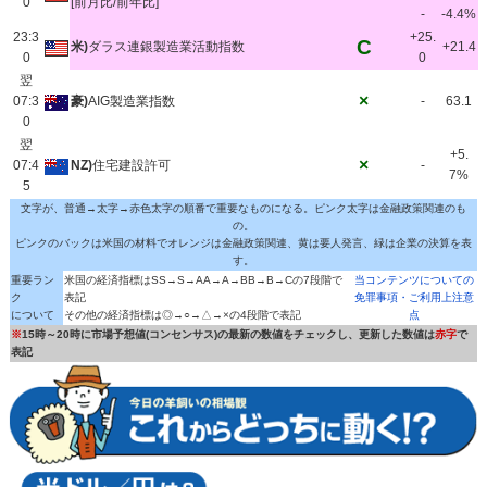
0
[前月比/前年比]
-
-4.4%
23:3
+25.
C
米)
ダラス連銀製造業活動指数
+21.4
0
0
翌
×
07:3
豪)
AIG製造業指数
-
63.1
0
翌
+5.
×
07:4
NZ)
住宅建設許可
-
7%
5
文字が、普通→太字→赤色太字の順番で重要なものになる。ピンク太字は金融政策関連のも
の。
ピンクのバックは米国の材料でオレンジは金融政策関連、黄は要人発言、緑は企業の決算を表
す。
重要ラン
米国の経済指標はSS→S→AA→A→BB→B→Cの7段階で
当コンテンツについての
ク
表記
免罪事項・ご利用上注意
について
その他の経済指標は◎→○→△→×の4段階で表記
点
※
15時～20時に市場予想値(コンセンサス)の最新の数値をチェックし、更新した数値は
赤字
で
表記