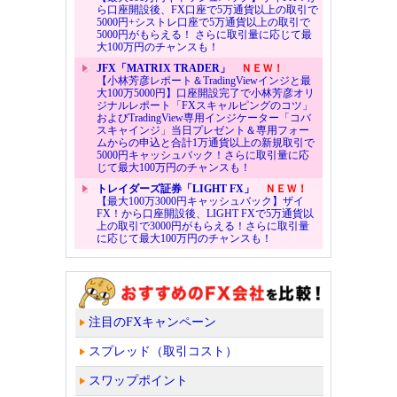
ら口座開設後、FX口座で5万通貨以上の取引で
5000円+シストレ口座で5万通貨以上の取引で
5000円がもらえる！ さらに取引量に応じて最
大100万円のチャンスも！
JFX「MATRIX TRADER」
ＮＥＷ！
【小林芳彦レポート＆TradingViewインジと最
大100万5000円】口座開設完了で小林芳彦オリ
ジナルレポート「FXスキャルピングのコツ」
およびTradingView専用インジケーター「コバ
スキャインジ」当日プレゼント＆専用フォー
ムからの申込と合計1万通貨以上の新規取引で
5000円キャッシュバック！さらに取引量に応
じて最大100万円のチャンスも！
トレイダーズ証券「LIGHT FX」
ＮＥＷ！
【最大100万3000円キャッシュバック】ザイ
FX！から口座開設後、LIGHT FXで5万通貨以
上の取引で3000円がもらえる！さらに取引量
に応じて最大100万円のチャンスも！
注目のFXキャンペーン
スプレッド（取引コスト）
スワップポイント