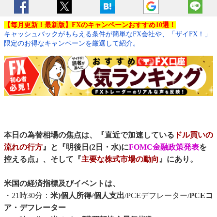
【毎月更新！最新版】FXのキャンペーンおすすめ10選！
キャッシュバックがもらえる条件が簡単なFX会社や、「ザイFX！」
限定のお得なキャンペーンを厳選して紹介。
本日の為替相場の焦点は、『直近で加速している
ドル買いの
流れの行方
』と『明後日(2日・水)に
FOMC金融政策発表
を
控える点』、そして『
主要な株式市場の動向
』にあり。
米国の経済指標及びイベントは、
・21時30分：
米)個人所得
/
個人支出
/PCEデフレーター/
PCEコ
ア・デフレーター