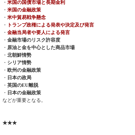
・
米国の国債市場と長期金利
・
米国の金融政策
・
米中貿易戦争懸念
・
トランプ政権による発表や決定及び発言
・
金融当局者や要人による発言
・
金融市場のリスク許容度
・
原油と金を中心とした商品市場
・
北朝鮮情勢
・
シリア情勢
・
欧州の金融政策
・
日本の政局
・
英国のEU離脱
・
日本の金融政策
などが重要となる。
★★★