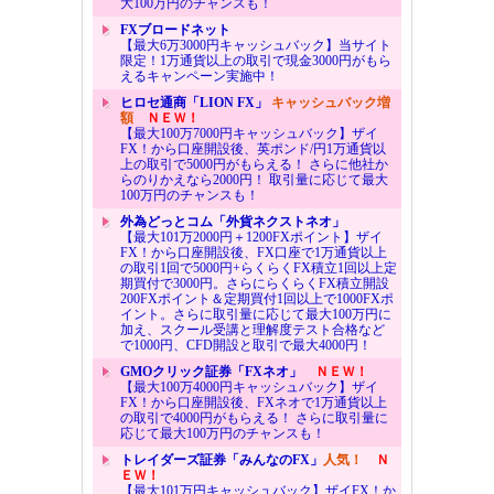
大100万円のチャンスも！
FXブロードネット
【最大6万3000円キャッシュバック】当サイト
限定！1万通貨以上の取引で現金3000円がもら
えるキャンペーン実施中！
ヒロセ通商「LION FX」
キャッシュバック増
額
ＮＥＷ！
【最大100万7000円キャッシュバック】ザイ
FX！から口座開設後、英ポンド/円1万通貨以
上の取引で5000円がもらえる！ さらに他社か
らのりかえなら2000円！ 取引量に応じて最大
100万円のチャンスも！
外為どっとコム「外貨ネクストネオ」
【最大101万2000円＋1200FXポイント】ザイ
FX！から口座開設後、FX口座で1万通貨以上
の取引1回で5000円+らくらくFX積立1回以上定
期買付で3000円。さらにらくらくFX積立開設
200FXポイント＆定期買付1回以上で1000FXポ
イント。さらに取引量に応じて最大100万円に
加え、スクール受講と理解度テスト合格など
で1000円、CFD開設と取引で最大4000円！
GMOクリック証券「FXネオ」
ＮＥＷ！
【最大100万4000円キャッシュバック】ザイ
FX！から口座開設後、FXネオで1万通貨以上
の取引で4000円がもらえる！ さらに取引量に
応じて最大100万円のチャンスも！
トレイダーズ証券「みんなのFX」
人気！
Ｎ
ＥＷ！
【最大101万円キャッシュバック】ザイFX！か