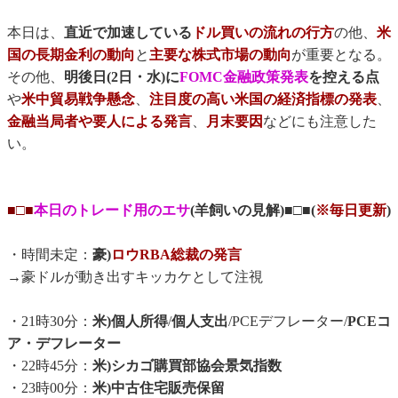
本日は、
直近で加速している
ドル買いの流れの行方
の他、
米
国の長期金利の動向
と
主要な株式市場の動向
が重要となる。
その他、
明後日(2日・水)に
FOMC金融政策発表
を控える点
や
米中貿易戦争懸念
、
注目度の高い米国の経済指標の発表
、
金融当局者や要人による発言
、
月末要因
などにも注意した
い。
■□■
本日のトレード用のエサ
(羊飼いの見解)■□■(
※毎日更新
)
・時間未定：
豪)
ロウRBA総裁の発言
→豪ドルが動き出すキッカケとして注視
・21時30分：
米)個人所得
/
個人支出
/PCEデフレーター/
PCEコ
ア・デフレーター
・22時45分：
米)シカゴ購買部協会景気指数
・23時00分：
米)中古住宅販売保留