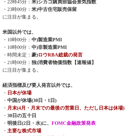
・22時45分：
米)シカゴ購買部協会景気指数
・23時00分：
米)中古住宅販売保留
に注目が集まる。
米国以外では、
・10時00分：
中)製造業PMI
・10時00分：
中)非製造業PMI
・時間未定：
豪)
ロウRBA総裁の発言
・21時00分：
独)消費者物価指数【速報値】
に注目が集まる。
経済指標及び要人発言以外では、
・
日本が休場
・
中国が休場(30日・1日)
・
月末(4月・月末での最後の営業日、ただし日本は休場)
・
30日の五十日
・
明後日(2日・水)に、
FOMC金融政策発表
・
主要な株式市場