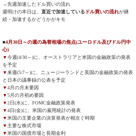
→先週加速したドル買いの流れ
週明けの本日は、
直近で加速している
ドル買いの流れ
が継
続・加速するかどうかがキモ
■
4月30日～の週の為替相場の焦点(ユーロドル及びドル円中
心)
▼
今週(4/30～)に、オーストラリアと米国の金融政策の発表
を予定
▼
来週(5/7～)に、ニュージーランドと英国の金融政策の発表
と日本の議事録の公表を予定
▼
4月の月末要因
▼
5月の月初め要因
▼
2日(水)に、FOMC金融政策発表
▼
4日(金)に、米国の雇用統計の発表
▼
米国の主要企業の決算発表が相次ぐ時期
▼
主要な株式市場
▼
米国の国債市場と長期金利