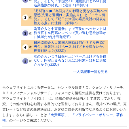
勢』、そして『米国のADP雇用統計とISM非製
造業指数の発表』に注目！(羊飼い)
8月6日(木)■『為替介入の影響と更なる実施への
思惑(先週と週明けに実施あり)』と『イラン情
勢』、そして『明日に米国の雇用統計の発表を
控える点』に注目！(羊飼い)
為替介入と中東情勢にまで言及のベッセント財
務長官ドル円高いレベルで買い進む意欲は確か
に減退だが(持田有紀子)
日米協調介入→米国の国益は何か？ドル円157
円台。日銀利上げペース上げざるを得ないか。
投資戦略は？(ZERO)
次の介入いつ？日銀利上げペース上げざるを得
ない。円安止まらなければ10月末～11月に追加
介入か？(ZERO)
>>人気記事一覧を見る
当ウェブサイトにおけるデータは、セントラル短資ＦＸ、クォンツ・リサーチ、
ＤＺＨフィナンシャルリサーチ、フィスコから情報の提供を受けております。
本ウェブサイト「ザイFX！」は、情報の提供を目的として運営しており、投
資、その他の行動を勧誘する目的では運営しておりません。通貨ペアの選択、売
買レートなど投資の最終決定は、お客様ご自身の判断でなさるようにお願いいた
します。さらに詳しいことは
「免責事項」
、
「プライバシー・ポリシー、著作
権」
のページをご確認ください。