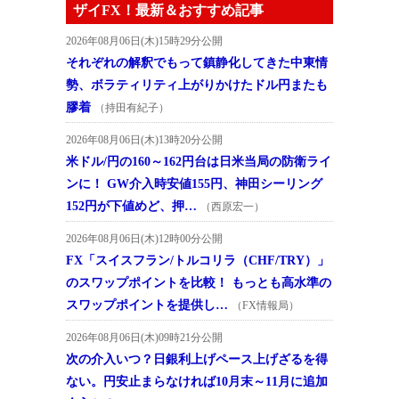
ザイFX！最新＆おすすめ記事
2026年08月06日(木)15時29分公開
それぞれの解釈でもって鎮静化してきた中東情
勢、ボラティリティ上がりかけたドル円またも
膠着
（持田有紀子）
2026年08月06日(木)13時20分公開
米ドル/円の160～162円台は日米当局の防衛ライ
ンに！ GW介入時安値155円、神田シーリング
152円が下値めど、押…
（西原宏一）
2026年08月06日(木)12時00分公開
FX「スイスフラン/トルコリラ（CHF/TRY）」
のスワップポイントを比較！ もっとも高水準の
スワップポイントを提供し…
（FX情報局）
2026年08月06日(木)09時21分公開
次の介入いつ？日銀利上げペース上げざるを得
ない。円安止まらなければ10月末～11月に追加