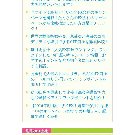
力をお願いいたします！
当サイトで紹介している全FX会社のキャン
ペーンを掲載！たくさんのFX会社のキャン
ペーンから比較検討したい方は是非チェッ
ク！
世界の株価指数や金、原油など注目のコモ
ディティを取引できるCFD口座を徹底比較！
毎月更新中！人気FX口座ランキング。 ラン
クインしたFX口座のキャンペーン情報、お
すすめポイントなどを初心者にもわかりや
すく解説。
高金利で人気のトルコリラ。 約30のFX口座
の「トルコリラ/円」のスワップポイントを
調査して比較！
約40口座を調査して比較！高金利通貨を含
む12通貨ペアのスワップポイントを紹介！
【2026年8月版】ザイFX！編集部が注目する
「FXのキャンペーンおすすめ10選」を、記
事で詳しく紹介！