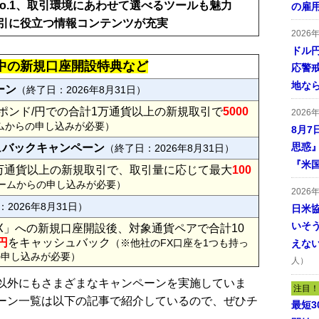
No.1、取引環境にあわせて選べるツールも魅力
の雇
引に役立つ情報コンテンツが充実
2026
ドル
実施中の新規口座開設特典など
応警
地な
ーン
（終了日：2026年8月31日）
ポンド/円での合計1万通貨以上の新規取引で
5000
2026
ムからの申し込みが必要）
8月7
思惑
シュバックキャンペーン
（終了日：2026年8月31日）
『米
5万通貨以上の新規取引で、取引量に応じて最大
100
ームからの申し込みが必要）
2026
2026年8月31日）
日米
いそ
FX」への新規口座開設後、対象通貨ペアで合計10
0円
をキャッシュバック
（※他社のFX口座を1つも持っ
えな
の申し込みが必要）
人）
記以外にもさまざまなキャンペーンを実施していま
注目！
ンペーン一覧は以下の記事で紹介しているので、ぜひチ
最短