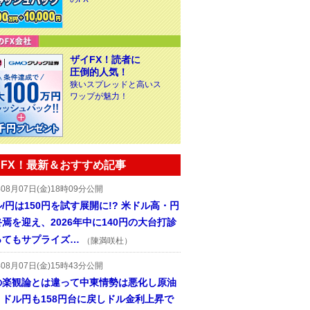
ザイFX！読者に
圧倒的人気！
狭いスプレッドと高いス
ワップが魅力！
FX！最新＆おすすめ記事
年08月07日(金)18時09分公開
/円は150円を試す展開に!? 米ドル高・円
焉を迎え、2026年中に140円の大台打診
ってもサプライズ…
（陳満咲杜）
年08月07日(金)15時43分公開
の楽観論とは違って中東情勢は悪化し原油
、ドル円も158円台に戻しドル金利上昇で