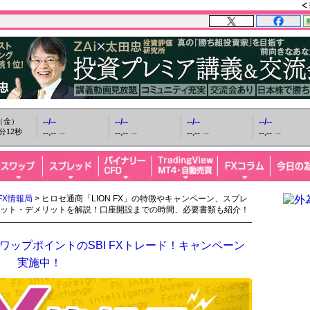
日（金）
--/--
--/--
--/--
--/--
分13秒
--.--
--
--.--
--
--.--
--
--.--
--
FX情報局
> ヒロセ通商「LION FX」の特徴やキャンペーン、スプレ
ット・デメリットを解説！口座開設までの時間、必要書類も紹介！
ップポイントのSBI FXトレード！キャンペーン
実施中！