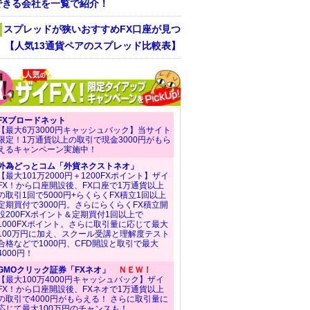
できる会社を一覧で紹介！
スプレッドが狭いおすすめFX口座が見つ
！ 【人気13通貨ペアのスプレッド比較表】
FXブロードネット
【最大6万3000円キャッシュバック】当サイト
限定！1万通貨以上の取引で現金3000円がもら
えるキャンペーン実施中！
外為どっとコム「外貨ネクストネオ」
【最大101万2000円＋1200FXポイント】ザイ
FX！から口座開設後、FX口座で1万通貨以上
の取引1回で5000円+らくらくFX積立1回以上
定期買付で3000円。さらにらくらくFX積立開
設200FXポイント＆定期買付1回以上で
1000FXポイント。さらに取引量に応じて最大
100万円に加え、スクール受講と理解度テスト
合格などで1000円、CFD開設と取引で最大
4000円！
GMOクリック証券「FXネオ」
ＮＥＷ！
【最大100万4000円キャッシュバック】ザイ
FX！から口座開設後、FXネオで1万通貨以上
の取引で4000円がもらえる！ さらに取引量に
応じて最大100万円のチャンスも！