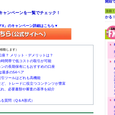
開始
注目！
中のキャンペーンを一覧でチェック！
かる
N FX」のキャンペーン詳細はこちら▼
移動します）
FX口座？ メリット・デメリットは？
の時間帯で低コストの取引が可能
ョンの長期保有にもおすすめの口座
は最多の54ペア
取引ツールはどれも高機能
など、トレードに役立つコンテンツが豊富
設の流れ、必要書類や審査の基準を紹介
くある質問（Q＆A形式）