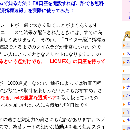
ムで知る方法！ FX口座を開設すれば、誰でも無料
経済指標速報」を実際に使ってみた！
レートが一瞬で大きく動くことがよくあります
系ニュースで結果が配信されたときには、すでに為
珍しくありません。その点、「ロイター経済指標速
確認できるまでのタイムラグが非常に少ないので、
たい人にとって大きなメリットになります。この
という点だけでも、「LION FX」の口座を持って
位が「1000通貨」なので、銘柄によっては数百円程
や少額でFX取引を楽しみたい人にもおすすめ。さ
なる、54の豊富な通貨ペア
を取り扱っているの
ンスを見つけたい人にも最適なFX口座です。
ードの速さと約定力の高さにも定評があります。スプ
ので、為替レートの細かな値動きを狙う短期スタイ