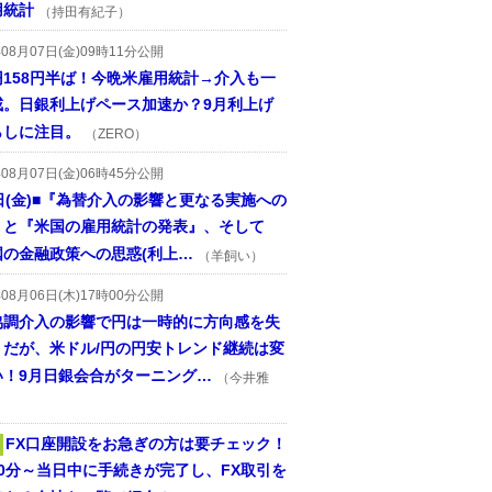
用統計
（持田有紀子）
年08月07日(金)09時11分公開
円158円半ば！今晩米雇用統計→介入も一
戒。日銀利上げペース加速か？9月利上げ
らしに注目。
（ZERO）
年08月07日(金)06時45分公開
日(金)■『為替介入の影響と更なる実施への
』と『米国の雇用統計の発表』、そして
国の金融政策への思惑(利上…
（羊飼い）
年08月06日(木)17時00分公開
協調介入の影響で円は一時的に方向感を失
うだが、米ドル/円の円安トレンド継続は変
い！9月日銀会合がターニング…
（今井雅
FX口座開設をお急ぎの方は要チェック！
30分～当日中に手続きが完了し、FX取引を