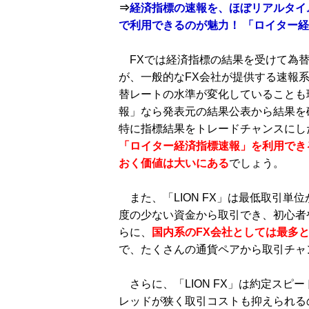
⇒
経済指標の速報を、ほぼリアルタイ
で利用できるのが魅力！ 「ロイター
FXでは経済指標の結果を受けて為替
が、一般的なFX会社が提供する速報
替レートの水準が変化していることも
報」なら発表元の結果公表から結果を
特に指標結果をトレードチャンスにし
「ロイター経済指標速報」を利用できる
おく価値は大いにある
でしょう。
また、「LION FX」は最低取引単
度の少ない資金から取引でき、初心者
らに、
国内系のFX会社としては最多と
で、たくさんの通貨ペアから取引チャ
さらに、「LION FX」は約定スピ
レッドが狭く取引コストも抑えられる