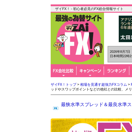
ザイFX！ - 初心者必見のFX総合情報サイト
2026年8月7
日本時間22時2
ザイFX！トップ
>
相場を見通す超強力FXコラム
>
ッドやスワップポイントなどの他社との比較、メリ
最狭水準スプレッド＆最良水準スワ