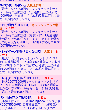
GMO外貨「外貨ex」
人気上昇中！
【最大100万4000円キャッシュバック】ザイ
FX！から口座開設後、1万通貨以上の取引で
4000円がもらえる！ さらに取引量に応じて最
大100万円のチャンスも！
ヒロセ通商「LION FX」
キャッシュバック増
額
ＮＥＷ！
【最大100万7000円キャッシュバック】ザイ
FX！から口座開設後、英ポンド/円1万通貨以
上の取引で5000円がもらえる！ さらに他社か
らのりかえなら2000円！ 取引量に応じて最大
100万円のチャンスも！
トレイダーズ証券「みんなのFX」
人気！
Ｎ
ＥＷ！
【最大101万円キャッシュバック】ザイFX！
から口座開設後、FX口座で5万通貨以上の取引
で5000円+シストレ口座で5万通貨以上の取引
で5000円がもらえる！ さらに取引量に応じて
最大100万円のチャンスも！
トレイダーズ証券「LIGHT FX」
ＮＥＷ！
【最大100万3000円キャッシュバック】ザイ
FX！から口座開設後、LIGHT FXで5万通貨以
上の取引で3000円がもらえる！さらに取引量
に応じて最大100万円のチャンスも！
JFX「MATRIX TRADER」
ＮＥＷ！
【小林芳彦レポート＆TradingViewインジと最
大100万5000円】口座開設完了で小林芳彦オ
リジナルレポート「FXスキャルピングのコ