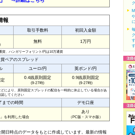
⇒詳細はこちら
情報
取引手数料
初回入金額
無料
1万円
）
通貨、ハンガリーフォリント/円は10万通貨
通貨ペアのスプレッド
ル
ユーロ/円
英ポンド/円
0.4銭原則固定
0.9銭原則固定
固定
(9-27時)
(9-27時)
などにより、原則固定スプレッドの配信を一時的に休止している場合があ
確認してください
了までの時間
デモ口座
あり
認」を利用した場合
（PC版・スマホ版）
公開日時点のデータをもとに作成しています。最新の情報