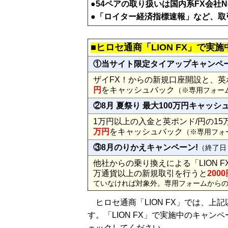
●54ペアの取り扱いは国内系FX会社
●「ロイター経済指標速報」など、取
■ヒロセ通商「LION FX」で
①当サイト限定タイアップキャンペ
ザイFX！からの新規口座開設と、英
円
をキャッシュバック
（※専用フォー
②8月 夏祭り 最大100万円キャッ
1万円以上の入金と英ポンド/円の1
万円
をキャッシュバック
（※専用フォ
③8月のりかえキャンペーン!
（終了日：
他社からの乗り換えによる「LION 
万通貨以上の新規取引を行うと
200
ていなければ対象外。専用フォームから
ヒロセ通商「LION FX」では、上
す。「LION FX」で実施中のキャ
ェックしてください。