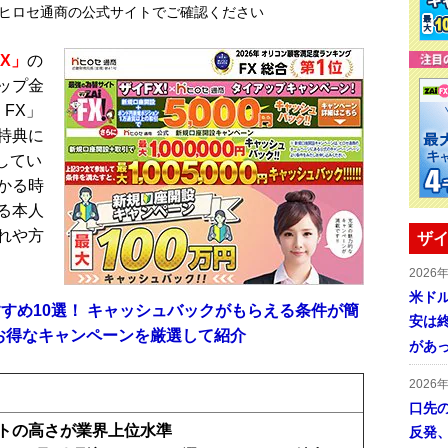
ヒロセ通商の公式サイトでご確認ください
FX」
の
ップ金
 FX」
特典に
討してい
かる時
る本人
れや方
ザイ
2026
米ドル
すめ10選！ キャッシュバックがもらえる条件が簡
安は終
のお得なキャンペーンを厳選して紹介
があ
2026
口先
トの高さが業界上位水準
反発