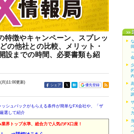
X」の特徴やキャンペーン、スプレッ
どの他社との比較、メリット・
開設までの時間、必要書類も紹
(月)11:00更新)
シェア
優先登録
ャッシュバックがもらえる条件が簡単なFX会社や、「ザ
を厳選して紹介
み業界トップ水準、総合力で人気のFX口座！
X」