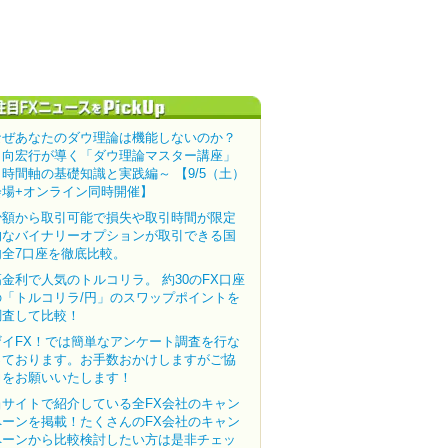
なぜあなたのダウ理論は機能しないのか？
田向宏行が導く「ダウ理論マスター講座」
～時間軸の基礎知識と実践編～ 【9/5（土）
会場+オンライン同時開催】
少額から取引可能で損失や取引時間が限定
的なバイナリーオプションが取引できる国
内全7口座を徹底比較。
高金利で人気のトルコリラ。 約30のFX口座
の「トルコリラ/円」のスワップポイントを
調査して比較！
ザイFX！では簡単なアンケート調査を行な
っております。お手数おかけしますがご協
力をお願いいたします！
当サイトで紹介している全FX会社のキャン
ペーンを掲載！たくさんのFX会社のキャン
ペーンから比較検討したい方は是非チェッ