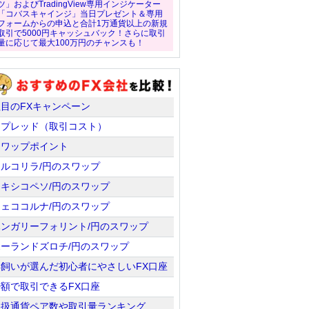
ツ」およびTradingView専用インジケーター
「コバスキャインジ」当日プレゼント＆専用
フォームからの申込と合計1万通貨以上の新規
取引で5000円キャッシュバック！さらに取引
量に応じて最大100万円のチャンスも！
注目のFXキャンペーン
スプレッド（取引コスト）
スワップポイント
トルコリラ/円のスワップ
メキシコペソ/円のスワップ
チェココルナ/円のスワップ
ハンガリーフォリント/円のスワップ
ポーランドズロチ/円のスワップ
羊飼いが選んだ初心者にやさしいFX口座
少額で取引できるFX口座
取扱通貨ペア数や取引量ランキング