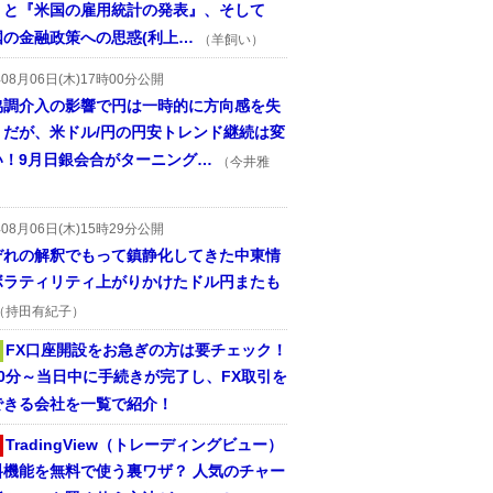
』と『米国の雇用統計の発表』、そして
国の金融政策への思惑(利上…
（羊飼い）
年08月06日(木)17時00分公開
協調介入の影響で円は一時的に方向感を失
うだが、米ドル/円の円安トレンド継続は変
い！9月日銀会合がターニング…
（今井雅
年08月06日(木)15時29分公開
ぞれの解釈でもって鎮静化してきた中東情
ボラティリティ上がりかけたドル円またも
（持田有紀子）
FX口座開設をお急ぎの方は要チェック！
30分～当日中に手続きが完了し、FX取引を
できる会社を一覧で紹介！
TradingView（トレーディングビュー）
料機能を無料で使う裏ワザ？ 人気のチャー