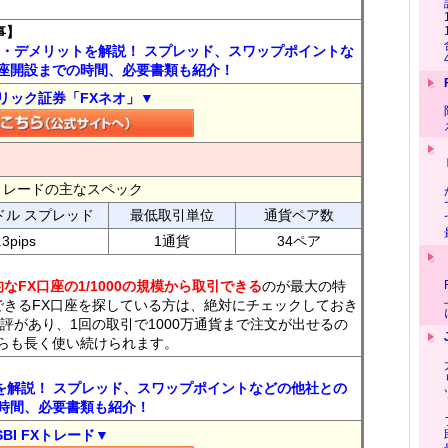
事】
ト・デメリットを解説！ スプレッド、スワップポイントな
座開設までの時間、必要書類も紹介！
リック証券「FXネオ」▼
FXトレードの主なスペック
ドル スプレッド
最低取引単位
通貨ペア数
.3pips
1通貨
34ペア
なFX口座の1/1000の規模から取引できる
のが最大の特
できるFX口座を探している方は、絶対にチェックしておき
評があり、1回の取引で1000万通貨まで注文が出せるの
らも長く使い続けられます。
トを解説！ スプレッド、スワップポイントなどの他社との
時間、必要書類も紹介！
SBI FXトレード▼