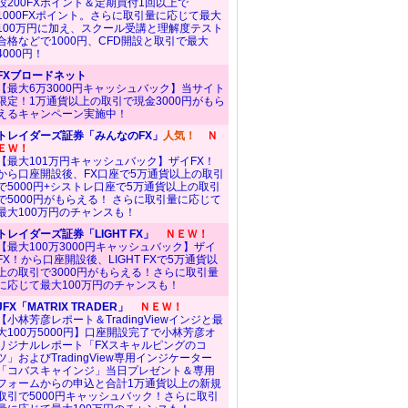
設200FXポイント＆定期買付1回以上で
1000FXポイント。さらに取引量に応じて最大
100万円に加え、スクール受講と理解度テスト
合格などで1000円、CFD開設と取引で最大
4000円！
FXブロードネット
【最大6万3000円キャッシュバック】当サイト
限定！1万通貨以上の取引で現金3000円がもら
えるキャンペーン実施中！
トレイダーズ証券「みんなのFX」
人気！
Ｎ
ＥＷ！
【最大101万円キャッシュバック】ザイFX！
から口座開設後、FX口座で5万通貨以上の取引
で5000円+シストレ口座で5万通貨以上の取引
で5000円がもらえる！ さらに取引量に応じて
最大100万円のチャンスも！
トレイダーズ証券「LIGHT FX」
ＮＥＷ！
【最大100万3000円キャッシュバック】ザイ
FX！から口座開設後、LIGHT FXで5万通貨以
上の取引で3000円がもらえる！さらに取引量
に応じて最大100万円のチャンスも！
JFX「MATRIX TRADER」
ＮＥＷ！
【小林芳彦レポート＆TradingViewインジと最
大100万5000円】口座開設完了で小林芳彦オ
リジナルレポート「FXスキャルピングのコ
ツ」およびTradingView専用インジケーター
「コバスキャインジ」当日プレゼント＆専用
フォームからの申込と合計1万通貨以上の新規
取引で5000円キャッシュバック！さらに取引