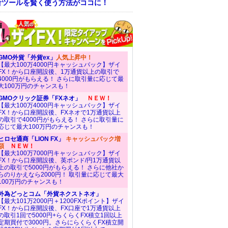
析ツールを賢く使う方法がココに！
GMO外貨「外貨ex」
人気上昇中！
【最大100万4000円キャッシュバック】ザイ
FX！から口座開設後、1万通貨以上の取引で
4000円がもらえる！ さらに取引量に応じて最
大100万円のチャンスも！
GMOクリック証券「FXネオ」
ＮＥＷ！
【最大100万4000円キャッシュバック】ザイ
FX！から口座開設後、FXネオで1万通貨以上
の取引で4000円がもらえる！ さらに取引量に
応じて最大100万円のチャンスも！
ヒロセ通商「LION FX」
キャッシュバック増
額
ＮＥＷ！
【最大100万7000円キャッシュバック】ザイ
FX！から口座開設後、英ポンド/円1万通貨以
上の取引で5000円がもらえる！ さらに他社か
らのりかえなら2000円！ 取引量に応じて最大
100万円のチャンスも！
外為どっとコム「外貨ネクストネオ」
【最大101万2000円＋1200FXポイント】ザイ
FX！から口座開設後、FX口座で1万通貨以上
の取引1回で5000円+らくらくFX積立1回以上
定期買付で3000円。さらにらくらくFX積立開