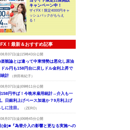
当サイト限定口座開設
キャンペーン中！
ザイFX！限定4000円キャ
ッシュバックがもらえ
る！
FX！最新＆おすすめ記事
年08月07日(金)15時43分公開
の楽観論とは違って中東情勢は悪化し原油
、ドル円も158円台に戻しドル金利上昇で
用統計
（持田有紀子）
年08月07日(金)09時11分公開
円158円半ば！今晩米雇用統計→介入も一
戒。日銀利上げペース加速か？9月利上げ
らしに注目。
（ZERO）
年08月07日(金)06時45分公開
日(金)■『為替介入の影響と更なる実施への