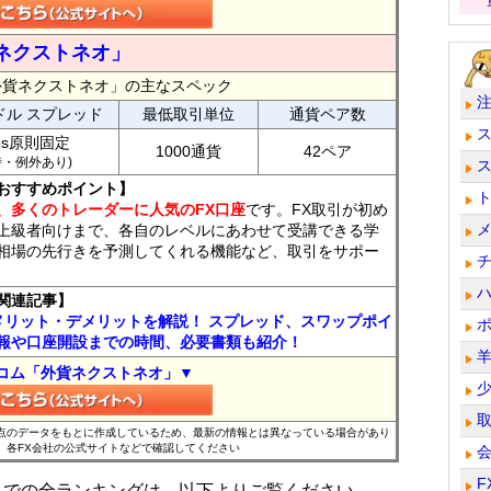
ネクストネオ」
外貨ネクストネオ」の主なスペック
ドル スプレッド
最低取引単位
通貨ペア数
ips原則固定
1000通貨
42ペア
7時・例外あり)
おすすめポイント】
、多くのトレーダーに人気のFX口座
です。FX取引が初め
上級者向けまで、各自のレベルにあわせて受講できる学
相場の先行きを予測してくれる機能など、取引をサポー
関連記事】
メリット・デメリットを解説！ スプレッド、スワップポイ
報や口座開設までの時間、必要書類も紹介！
コム「外貨ネクストネオ」▼
時点のデータをもとに作成しているため、最新の情報とは異なっている場合があり
、各FX会社の公式サイトなどで確認してください
F
位までの全ランキングは、以下よりご覧ください。