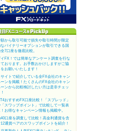
少額から取引可能で損失や取引時間が限定
的なバイナリーオプションが取引できる国
内全7口座を徹底比較。
ザイFX！では簡単なアンケート調査を行な
っております。お手数おかけしますがご協
力をお願いいたします！
当サイトで紹介している全FX会社のキャン
ペーンを掲載！たくさんのFX会社のキャン
ペーンから比較検討したい方は是非チェッ
ク！
MT4おすすめFX口座比較！「スプレッド」
や「スワップポイント」で比較して一覧表
に！お得なキャンペーン情報も掲載中。
約40口座を調査して比較！高金利通貨を含
む12通貨ペアのスワップポイントを紹介！
毎月更新中！人気FX口座ランキング。 ラン