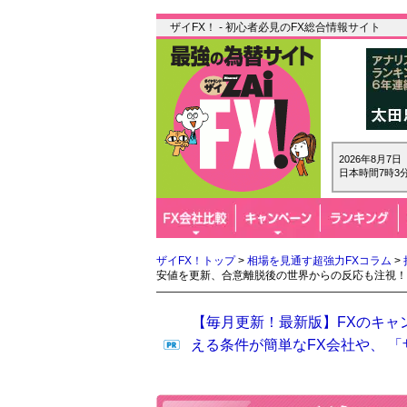
ザイFX！ - 初心者必見のFX総合情報サイト
2026年8月7
日本時間7時3分
ザイFX！トップ
>
相場を見通す超強力FXコラム
>
安値を更新、合意離脱後の世界からの反応も注視！
【毎月更新！最新版】FXのキャ
える条件が簡単なFX会社や、 