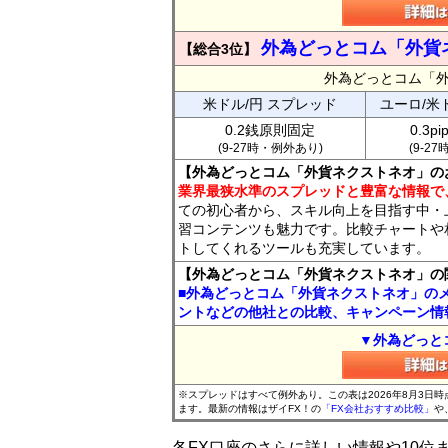
外為どっとコム「外貨
【総合3位】
外為どっとコム「
米ドル/円 スプレッド
ユーロ/米
0.2銭原則固定
0.3p
(9-27時・例外あり)
(9-2
【外為どっとコム「外貨ネクストネオ」の
業界最狭水準のスプレッドと豊富な情報で
ての初心者から、スキル向上を目指す中・
習コンテンツも魅力です。比較チャートや
トしてくれるツールも充実しています。
【外為どっとコム「外貨ネクストネオ」の
■外為どっとコム「外貨ネクストネオ」の
ントなどの他社との比較、キャンペーン情
▼外為どっと
※スプレッドはすべて例外あり。この表は2026年8月3日
ます。最新の情報はザイFX！の
「FX会社おすすめ比較」
や
各FX口座のさらに詳しい情報や10