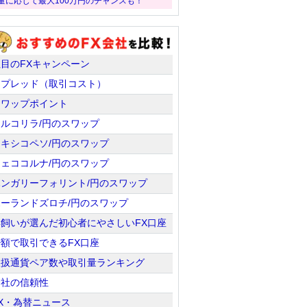
量に応じて最大100万円のチャンスも！
注目のFXキャンペーン
スプレッド（取引コスト）
スワップポイント
トルコリラ/円のスワップ
メキシコペソ/円のスワップ
チェココルナ/円のスワップ
ハンガリーフォリント/円のスワップ
ポーランドズロチ/円のスワップ
羊飼いが選んだ初心者にやさしいFX口座
少額で取引できるFX口座
取扱通貨ペア数や取引量ランキング
会社の信頼性
X・為替ニュース