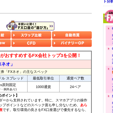
ト分
読者がおすすめするFX会社トップ3を公開！
Xネオ」
証券「FXネオ」の主なスペック
ドル スプレッド
最低取引単位
通貨ペア数
ips原則固定
1000通貨
24ペア
7時・例外あり)
めポイント】
ダーから支持されています。特に、スマホアプリの操作
ップポイントなどのスペック面も申し分ないため、
あら
座
です。取引環境の良さをFX口座選びで優先するなら、