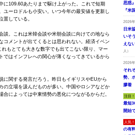
思惑
109.60あたりまで駆け上がった。これで短期
『米
。ユーロドルも小安い。いつ今年の最安値を更新し
位置している。
2026
日米
会談。これは米韓会談や米朝会談に向けての地なら
いそ
なコメントが出てくるとは思われない。経済イベン
えな
、これもとても大きな数字でも出てこない限り、マー
人）
トではインフレへの関心が薄くなってきているから
2026
それ
勢、
に関する発言だろう。昨日もイギリスやEUから
膠着
カの立場を汲んだものが多い。中国やロシアなどか
場合によっては中東情勢の悪化につながるからだ。
注目！
最短
開始
人気！
の有