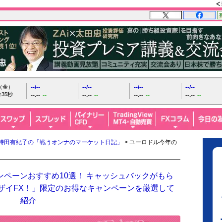
日（金）
--/--
--/--
--/--
--/--
36秒
--.--
--
--.--
--
--.--
--
--.--
--
持田有紀子の「戦うオンナのマーケット日記」
> ユーロドル今年の
ンペーンおすすめ10選！ キャッシュバックがもら
「ザイFX！」限定のお得なキャンペーンを厳選して
紹介