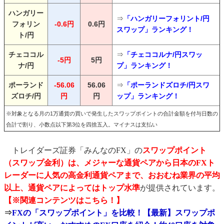
ハンガリー
⇒
「ハンガリーフォリント/円
フォリン
-0.6円
0.6円
スワップ」ランキング！
ト/円
チェココル
⇒
「チェココルナ/円スワッ
-5円
5円
ナ/円
プ」ランキング！
ポーランド
-56.06
56.06
⇒
「ポーランドズロチ/円スワ
ズロチ/円
円
円
ップ」ランキング！
※対象となる月の1万通貨の買いで発生したスワップポイントの合計金額を付与日数の
合計で割り、小数点以下第3位を四捨五入。マイナスは支払い
トレイダーズ証券「みんなのFX」の
スワップポイント
（スワップ金利）は、メジャーな通貨ペアから日本のFXト
レーダーに人気の高金利通貨ペアまで、おおむね業界の平均
以上、通貨ペアによってはトップ水準
が提供されています。
【※関連コンテンツはこちら！】
⇒
FXの「スワップポイント」を比較！【最新】スワップポ