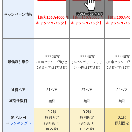
キャンペーン情報
【最大100万4000円
【最大100万5000円
【最大100万40
キャッシュバック】
キャッシュバック】
キャッシュバッ
1000通貨
1000通貨
1000通貨
最低取引単位
(※南アランド/円など
(※ハンガリーフォリ
(※南アランド/円
3通貨ペアは1万通貨)
ント/円は1万通貨)
5通貨ペアは1万通
通貨ペア
24ペア
27ペア
24ペア
取引手数料
無料
無料
無料
0.2銭
0.2銭
米ドル/円
原則固定
原則固定
0.1銭
⇒
ランキングへ
原則固定
(例外あり)
(例外あり)
(9-27時)
(17-24時)