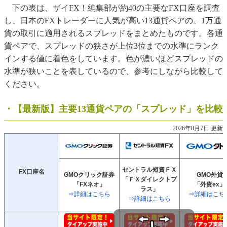
下の表は、ザイFX！編集部が約40の主要なFX口座を調査
し、日本のFXトレーダーに人気が高い13通貨ペアの、1万通
貨の取引に適用されるスプレッドをまとめたものです。各通
貨ペアで、スプレッドの狭さが上位3位までの水準にランク
インする値に着色をしています。色が濃いほどスプレッドの
水準が狭いことを表しているので、参考にしながら比較して
ください。
・【最新版】主要13通貨ペアの「スプレッド」を比較
2026年8月7日 更新
セントラル短資ＦＸ
FX口座名
GMOクリック証券
GMO外貨
「ＦＸダイレクトプ
「FXネオ」
「外貨ex」
ラス」
⇒詳細はこちら
⇒詳細はこち
⇒詳細はこちら