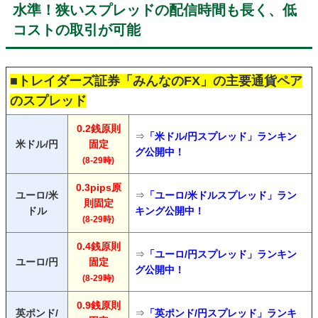
水準！狭いスプレッドの配信時間も長く、低
コストの取引が可能
■トレイダーズ証券「みんなのFX」の主要通貨ペア
のスプレッド
0.2銭原則
⇒
「米ドル/円スプレッド」ランキン
米ドル/円
固定
グ公開中！
(8-29時)
0.3pips原
ユーロ/米
⇒
「ユーロ/米ドルスプレッド」ラン
則固定
ドル
キング公開中！
(8-29時)
0.4銭原則
⇒
「ユーロ/円スプレッド」ランキン
ユーロ/円
固定
グ公開中！
(8-29時)
0.9銭原則
英ポンド/
⇒
「英ポンド/円スプレッド」ランキ