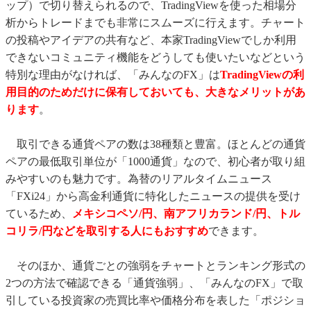
ップ）で切り替えられるので、TradingViewを使った相場分
析からトレードまでも非常にスムーズに行えます。チャート
の投稿やアイデアの共有など、本家TradingViewでしか利用
できないコミュニティ機能をどうしても使いたいなどという
特別な理由がなければ、「みんなのFX」は
TradingViewの利
用目的のためだけに保有しておいても、大きなメリットがあ
ります
。
取引できる通貨ペアの数は38種類と豊富。ほとんどの通貨
ペアの最低取引単位が「1000通貨」なので、初心者が取り組
みやすいのも魅力です。為替のリアルタイムニュース
「FXi24」から高金利通貨に特化したニュースの提供を受け
ているため、
メキシコペソ/円、南アフリカランド/円、トル
コリラ/円などを取引する人にもおすすめ
できます。
そのほか、通貨ごとの強弱をチャートとランキング形式の
2つの方法で確認できる「通貨強弱」、「みんなのFX」で取
引している投資家の売買比率や価格分布を表した「ポジショ