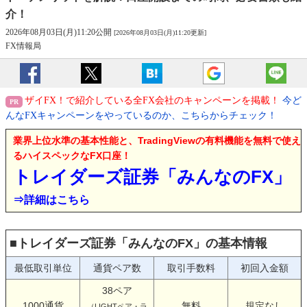
介！
2026年08月03日(月)11:20公開
[2026年08月03日(月)11:20更新]
FX情報局
ザイFX！で紹介している全FX会社のキャンペーンを掲載！
今ど
んなFXキャンペーンをやっているのか、こちらからチェック！
業界上位水準の基本性能と、TradingViewの有料機能を無料で使え
るハイスペックなFX口座！
トレイダーズ証券「みんなのFX」
⇒詳細はこちら
■トレイダーズ証券「みんなのFX」の基本情報
最低取引単位
通貨ペア数
取引手数料
初回入金額
38ペア
1000通貨
無料
規定なし
（LIGHTペア・ラ