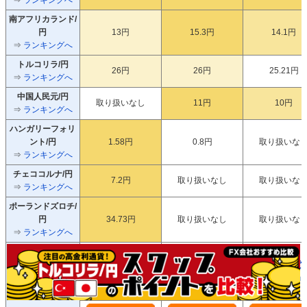
南アフリカランド/
円
13円
15.3円
14.1円
⇒
ランキングへ
トルコリラ/円
26円
26円
25.21円
⇒
ランキングへ
中国人民元/円
取り扱いなし
11円
10円
⇒
ランキングへ
ハンガリーフォリ
ント/円
1.58円
0.8円
取り扱いな
⇒
ランキングへ
チェココルナ/円
7.2円
取り扱いなし
取り扱いな
⇒
ランキングへ
ポーランドズロチ/
円
34.73円
取り扱いなし
取り扱いな
⇒
ランキングへ
セントラル短資ＦＸ
GMOクリック証券
GMO外貨
「ＦＸダイレクトプ
「FXネオ」
「外貨ex」
詳細はこちら
ラス」
（公式サイトへ）