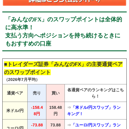
「みんなのFX」のスワップポイントは全体的
に高水準！
支払う方向へポジションを持ち続けるときに
もおすすめの口座
■トレイダーズ証券「みんなのFX」の主要通貨ペア
のスワップポイント
（2026年7月平均）
各通貨ペアのランキングはこち
通貨ペア
売り
買い
ら！
-158.4
158.48
⇒
「米ドル/円スワップ」ラン
米ドル/円
8円
円
キング！
-73.88
73.88
⇒
「ユーロ/円スワップ」ラン
ユーロ/円