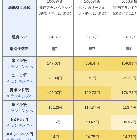
1000通貨
1000通貨
1000通貨
最低取引単位
(※南アランド/円など
(※ハンガリーフォリ
(※南アランド/円
3通貨ペアは1万通貨)
ント/円は1万通貨)
5通貨ペアは1万通
通貨ペア
24ペア
27ペア
24ペア
取引手数料
無料
無料
無料
米ドル/円
147.67円
158.4円
156.93円
⇒
ランキングへ
ユーロ/円
79.83円
70円
79.33円
⇒
ランキングへ
英ポンド/円
180.07円
182.73円
176.73円
⇒
ランキングへ
豪ドル/円
111.2円
114.37円
113.4円
⇒
ランキングへ
NZドル/円
35.5円
40.67円
39.97円
⇒
ランキングへ
メキシコペソ/円
14円
14.75円
14.37円
⇒
ランキングへ