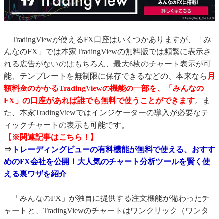
TradingViewが使えるFX口座はいくつかありますが、「み
んなのFX」では本家TradingViewの無料版では頻繁に表示さ
れる広告がないのはもちろん、最大6枚のチャート表示が可
能、テンプレートを無制限に保存できるなどの、本来なら
月
額料金のかかるTradingViewの機能の一部を、「みんなの
FX」の口座があれば誰でも無料で使うことができます
。ま
た、本家TradingViewではインジケーターの導入が必要なテ
ィックチャートの表示も可能です。
【※関連記事はこちら！】
⇒
トレーディングビューの有料機能が無料で使える、おすす
めのFX会社を公開！大人気のチャート分析ツールを賢く使
える裏ワザを紹介
「みんなのFX」が独自に提供する注文機能が備わったチ
ャートと、TradingViewのチャートはワンクリック（ワンタ