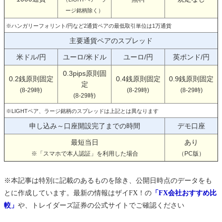
ージ銘柄除く）
※ハンガリーフォリント/円など2通貨ペアの最低取引単位は1万通貨
主要通貨ペアのスプレッド
米ドル/円
ユーロ/米ドル
ユーロ/円
英ポンド/円
0.3pips原則固
0.2銭原則固定
0.4銭原則固定
0.9銭原則固定
定
(8-29時)
(8-29時)
(8-29時)
(8-29時)
※LIGHTペア、ラージ銘柄のスプレッドは上記とは異なります
申し込み～口座開設完了までの時間
デモ口座
最短当日
あり
※「スマホで本人認証」を利用した場合
（PC版）
※本記事は特別に記載のあるものを除き、公開日時点のデータをも
とに作成しています。最新の情報はザイFX！の
「FX会社おすすめ比
較」
や、トレイダーズ証券の公式サイトでご確認ください