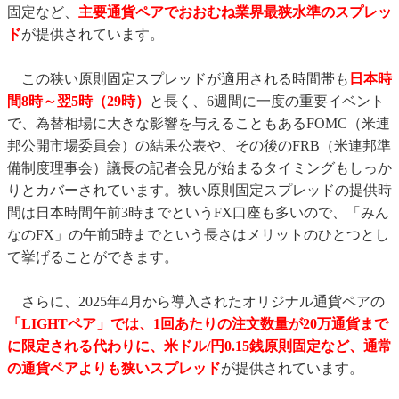
固定など、
主要通貨ペアでおおむね業界最狭水準のスプレッ
ド
が提供されています。
この狭い原則固定スプレッドが適用される時間帯も
日本時
間8時～翌5時（29時）
と長く、6週間に一度の重要イベント
で、為替相場に大きな影響を与えることもあるFOMC（米連
邦公開市場委員会）の結果公表や、その後のFRB（米連邦準
備制度理事会）議長の記者会見が始まるタイミングもしっか
りとカバーされています。狭い原則固定スプレッドの提供時
間は日本時間午前3時までというFX口座も多いので、「みん
なのFX」の午前5時までという長さはメリットのひとつとし
て挙げることができます。
さらに、2025年4月から導入されたオリジナル通貨ペアの
「LIGHTペア」では、1回あたりの注文数量が20万通貨まで
に限定される代わりに、米ドル/円0.15銭原則固定など、通常
の通貨ペアよりも狭いスプレッド
が提供されています。