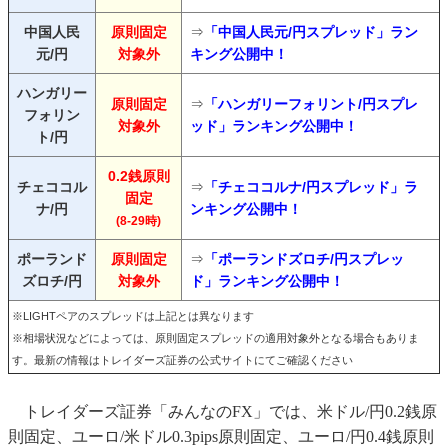
中国人民
原則固定
⇒
「中国人民元/円スプレッド」ラン
元/円
対象外
キング公開中！
ハンガリー
原則固定
⇒
「ハンガリーフォリント/円スプレ
フォリン
対象外
ッド」ランキング公開中！
ト/円
0.2銭原則
チェココル
⇒
「チェココルナ/円スプレッド」ラ
固定
ナ/円
ンキング公開中！
(8-29時)
ポーランド
原則固定
⇒
「ポーランドズロチ/円スプレッ
ズロチ/円
対象外
ド」ランキング公開中！
※LIGHTペアのスプレッドは上記とは異なります
※相場状況などによっては、原則固定スプレッドの適用対象外となる場合もありま
す。最新の情報はトレイダーズ証券の公式サイトにてご確認ください
トレイダーズ証券「みんなのFX」では、米ドル/円0.2銭原
則固定、ユーロ/米ドル0.3pips原則固定、ユーロ/円0.4銭原則