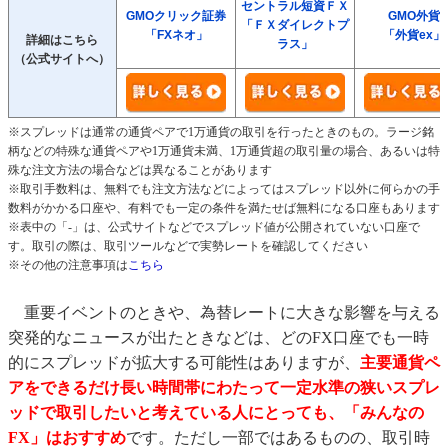
セントラル短資ＦＸ
GMOクリック証券
GMO外貨
「ＦＸダイレクトプ
「FXネオ」
「外貨ex」
詳細はこちら
ラス」
（公式サイトへ）
※スプレッドは通常の通貨ペアで1万通貨の取引を行ったときのもの。ラージ銘
柄などの特殊な通貨ペアや1万通貨未満、1万通貨超の取引量の場合、あるいは特
殊な注文方法の場合などは異なることがあります
※取引手数料は、無料でも注文方法などによってはスプレッド以外に何らかの手
数料がかかる口座や、有料でも一定の条件を満たせば無料になる口座もあります
※表中の「-」は、公式サイトなどでスプレッド値が公開されていない口座で
す。取引の際は、取引ツールなどで実勢レートを確認してください
※その他の注意事項は
こちら
重要イベントのときや、為替レートに大きな影響を与える
突発的なニュースが出たときなどは、どのFX口座でも一時
的にスプレッドが拡大する可能性はありますが、
主要通貨ペ
アをできるだけ長い時間帯にわたって一定水準の狭いスプレ
ッドで取引したいと考えている人にとっても、「みんなの
FX」はおすすめ
です。ただし一部ではあるものの、取引時