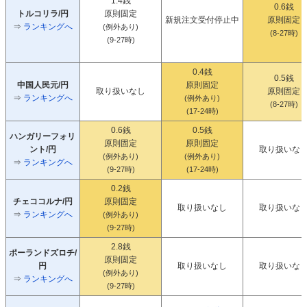
1.4銭
0.6銭
トルコリラ/円
原則固定
新規注文受付停止中
原則固定
⇒
ランキングへ
(例外あり)
(8-27時)
(9-27時)
0.4銭
0.5銭
中国人民元/円
原則固定
取り扱いなし
原則固定
⇒
ランキングへ
(例外あり)
(8-27時)
(17-24時)
0.6銭
0.5銭
ハンガリーフォリ
原則固定
原則固定
ント/円
取り扱いな
(例外あり)
(例外あり)
⇒
ランキングへ
(9-27時)
(17-24時)
0.2銭
チェココルナ/円
原則固定
取り扱いなし
取り扱いな
⇒
ランキングへ
(例外あり)
(9-27時)
2.8銭
ポーランドズロチ/
原則固定
円
取り扱いなし
取り扱いな
(例外あり)
⇒
ランキングへ
(9-27時)