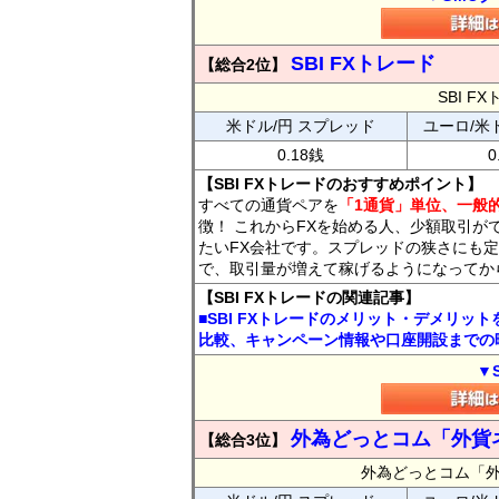
SBI FXトレード
【総合2位】
SBI 
米ドル/円 スプレッド
ユーロ/米
0.18銭
0
【SBI FXトレードのおすすめポイント】
すべての通貨ペアを
「1通貨」単位、一般的
徴！ これからFXを始める人、少額取引が
たいFX会社です。スプレッドの狭さにも定
で、取引量が増えて稼げるようになってか
【SBI FXトレードの関連記事】
■SBI FXトレードのメリット・デメリッ
比較、キャンペーン情報や口座開設までの
▼
外為どっとコム「外貨
【総合3位】
外為どっとコム「