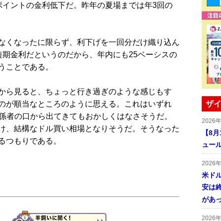
ポイントの金利低下だ。昨年の夏場までは年3回の
なくなったに限らず、利下げを一回分だけ織り込ん
短期金利だというのだから、年内にも25ベーシスの
うことである。
から見ると、ちょっと行き過ぎのような感じもす
のが順当なところのように思える。これはいずれ
ザイ
関係者の口から出てきてもおかしくはなさそうだ。
2026
け、結構なドル買い相場となりそうだ。そうなった
【8
るつもりである。
ュー
2026
米ドル
安は終
があ
2026