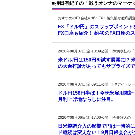
■持田有紀子の「戦うオンナのマーケ
おすすめのFX会社をザイFX！編集部が徹底調
FX「ドル/円」のスワップポイン
FX口座も紹介！ 約40のFX口座
2026年08月07日(金)18:09公開 [陳満咲
米ドル/円は150円を試す展開に!?
の大台打診があってもサプライズで
2026年08月07日(金)09:11公開 [FXデイ
ドル円158円半ば！今晩米雇用統
月利上げ地ならしに注目。
2026年08月06日(木)17:00公開 [今井雅
日米協調介入の影響で円は一時的に
ド継続は変えない！9月日銀会合が