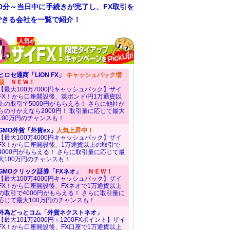
30分～当日中に手続きが完了し、FX取引を
できる会社を一覧で紹介！
ヒロセ通商「LION FX」
キャッシュバック増
額
ＮＥＷ！
【最大100万7000円キャッシュバック】ザイ
FX！から口座開設後、英ポンド/円1万通貨以
上の取引で5000円がもらえる！ さらに他社か
らのりかえなら2000円！ 取引量に応じて最大
100万円のチャンスも！
GMO外貨「外貨ex」
人気上昇中！
【最大100万4000円キャッシュバック】ザイ
FX！から口座開設後、1万通貨以上の取引で
4000円がもらえる！ さらに取引量に応じて最
大100万円のチャンスも！
GMOクリック証券「FXネオ」
ＮＥＷ！
【最大100万4000円キャッシュバック】ザイ
FX！から口座開設後、FXネオで1万通貨以上
の取引で4000円がもらえる！ さらに取引量に
応じて最大100万円のチャンスも！
外為どっとコム「外貨ネクストネオ」
【最大101万2000円＋1200FXポイント】ザイ
FX！から口座開設後、FX口座で1万通貨以上