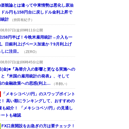
の楽観論とは違って中東情勢は悪化し原油
、ドル円も158円台に戻しドル金利上昇で
用統計
（持田有紀子）
年08月07日(金)09時11分公開
円158円半ば！今晩米雇用統計→介入も一
戒。日銀利上げペース加速か？9月利上げ
らしに注目。
（ZERO）
年08月07日(金)06時45分公開
日(金)■『為替介入の影響と更なる実施への
』と『米国の雇用統計の発表』、そして
国の金融政策への思惑(利上…
（羊飼い）
「メキシコペソ/円」のスワップポイント
較！ 高い順にランキングして、おすすめの
座も紹介！ 「メキシコペソ/円」の見通し
ャートも確認
FX口座開設をお急ぎの方は要チェック！