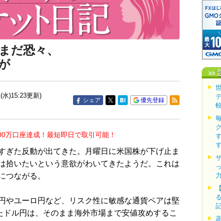
まだ恐々、
が
(水)15:23更新)
シェア
優先登録
00万口座達成！最短即日で取引可能！
すぎた反動が出てきた。月曜日に米国株が下げ止ま
は拾いたいという意欲がわいてきたようだ。これは
につながる。
円やユーロ円など、リスク性に敏感な通貨ペアは堅
したドル円は、そのまま海外市場まで安値攻めするこ