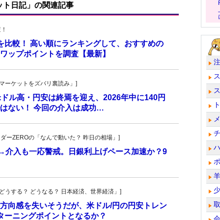
ット日記」の関連記事
査！
トを比較！ 高い順にランキングして、おすすめの
のスワップポイントを調査【最新】
杜の「マーケットをズバリ裏読み」]
 米ドル高・円安は終焉を迎え、2026年中に140円
はない！ 今回の介入は成功…
トレーダーZEROの「なんで動いた？ 昨日の相場」]
計→介入も一応警戒。日銀利上げペース加速か？9
人の「どうする？ どうなる？ 日本経済、世界経済」]
方向感を失いそうだが、米ドル/円の円安トレン
ターニングポイントとなるか？