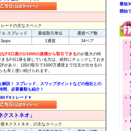
最短
開始
FXトレードの主なスペック
ドル スプレッド
最低取引単位
通貨ペア数
.3pips
1通貨
34ペア
なFX口座の1/1000の規模から取引できる
のが最大の特
できるFX口座を探している方は、絶対にチェックしておき
評があり、1回の取引で1000万通貨まで注文が出せるの
らも長く使い続けられます。
トを解説！ スプレッド、スワップポイントなどの他社との
時間、必要書類も紹介！
SBI FXトレード▼
ネクストネオ」
外貨ネクストネオ」の主なスペック