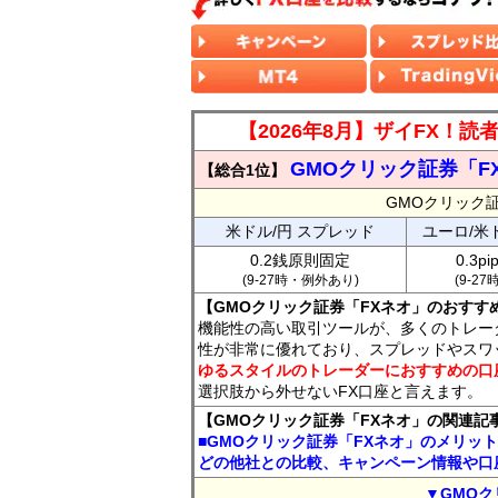
【2026年8月】ザイFX！
GMOクリック証券「F
【総合1位】
GMOクリック
米ドル/円 スプレッド
ユーロ/米
0.2銭原則固定
0.3p
(9-27時・例外あり)
(9-2
【GMOクリック証券「FXネオ」のおすす
機能性の高い取引ツールが、多くのトレー
性が非常に優れており、スプレッドやスワ
ゆるスタイルのトレーダーにおすすめの口
選択肢から外せないFX口座と言えます。
【GMOクリック証券「FXネオ」の関連記
■GMOクリック証券「FXネオ」のメリッ
どの他社との比較、キャンペーン情報や口
▼GMOク