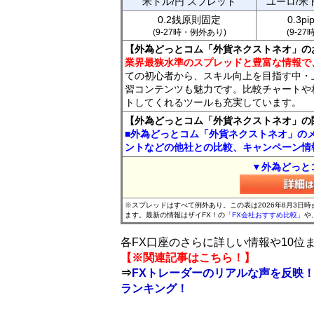
米ドル/円 スプレッド
ユーロ/米
0.2銭原則固定
0.3p
(9-27時・例外あり)
(9-2
【外為どっとコム「外貨ネクストネオ」の
業界最狭水準のスプレッドと豊富な情報で
ての初心者から、スキル向上を目指す中・
習コンテンツも魅力です。比較チャートや
トしてくれるツールも充実しています。
【外為どっとコム「外貨ネクストネオ」の
■外為どっとコム「外貨ネクストネオ」の
ントなどの他社との比較、キャンペーン情
▼外為どっと
※スプレッドはすべて例外あり。この表は2026年8月3日
ます。最新の情報はザイFX！の
「FX会社おすすめ比較」
や
各FX口座のさらに詳しい情報や10
【※関連記事はこちら！】
⇒
FXトレーダーのリアルな声を反映！
ランキング！