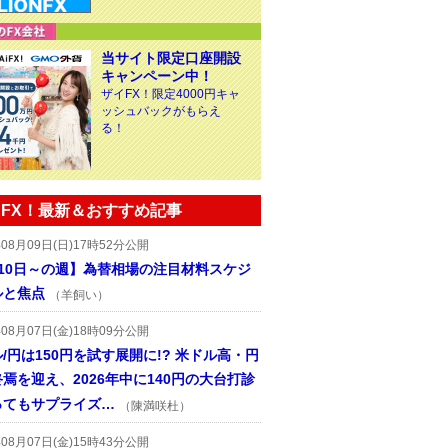
当サイト限定口座開設
キャンペーン中！
ザイFX！限定4000円キャ
ッシュバックがもらえ
る！
FX！最新＆おすすめ記事
年08月09日(日)17時52分公開
月10日～の週】為替相場の注目材料スケジ
ルと焦点
（羊飼い）
年08月07日(金)18時09分公開
/円は150円を試す展開に!? 米ドル高・円
焉を迎え、2026年中に140円の大台打診
ってもサプライズ…
（陳満咲杜）
年08月07日(金)15時43分公開