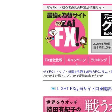
ザイFX！ - 初心者必見のFX総合情報サイト
2026年8月9
日本時間10時4
ザイFX！トップ
>
相場を見通す超強力FXコラム
>
みたがまだ恐々、どこかで反動は来そうだが
LIGHT FXは当サイト口座