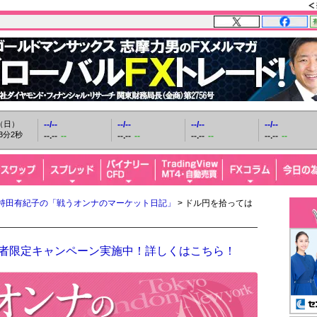
日（日）
--/--
--/--
--/--
--/--
3分3秒
--.--
--
--.--
--
--.--
--
--.--
--
持田有紀子の「戦うオンナのマーケット日記」
> ドル円を拾っては
開設者限定キャンペーン実施中！詳しくはこちら！