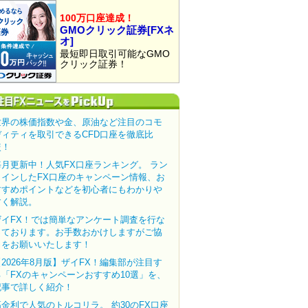
100万口座達成！
GMOクリック証券[FXネ
オ]
最短即日取引可能なGMO
クリック証券！
世界の株価指数や金、原油など注目のコモ
ディティを取引できるCFD口座を徹底比
較！
毎月更新中！人気FX口座ランキング。 ラン
クインしたFX口座のキャンペーン情報、お
すすめポイントなどを初心者にもわかりや
すく解説。
ザイFX！では簡単なアンケート調査を行な
っております。お手数おかけしますがご協
力をお願いいたします！
【2026年8月版】ザイFX！編集部が注目す
る「FXのキャンペーンおすすめ10選」を、
記事で詳しく紹介！
高金利で人気のトルコリラ。 約30のFX口座