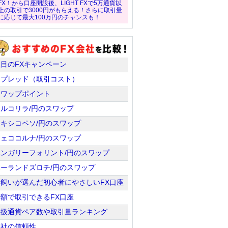
FX！から口座開設後、LIGHT FXで5万通貨以
上の取引で3000円がもらえる！さらに取引量
に応じて最大100万円のチャンスも！
注目のFXキャンペーン
スプレッド（取引コスト）
スワップポイント
トルコリラ/円のスワップ
メキシコペソ/円のスワップ
チェココルナ/円のスワップ
ハンガリーフォリント/円のスワップ
ポーランドズロチ/円のスワップ
羊飼いが選んだ初心者にやさしいFX口座
少額で取引できるFX口座
取扱通貨ペア数や取引量ランキング
会社の信頼性