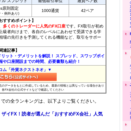
ドル スプレッド
最低取引単位
通貨ペア数
ips原則固定
1000通貨
42ペア
7時・例外あり)
おすすめポイント】
、多くのトレーダーに人気のFX口座
です。FX取引が初め
上級者向けまで、各自のレベルにあわせて受講できる学
相場の先行きを予測してくれる機能など、取引をサポー
関連記事】
メリット・デメリットを解説！ スプレッド、スワップポイ
報や口座開設までの時間、必要書類も紹介！
コム「外貨ネクストネオ」▼
時点のデータをもとに作成しているため、最新の情報とは異なっている場合があり
、各FX会社の公式サイトなどで確認してください
位までの全ランキングは、以下よりご覧ください。
 ザイFX！読者が選んだ「おすすめFX会社」人気