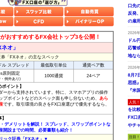
口先
反発
の雇
2026
読者がおすすめするFX会社トップ3を公開！
ドル
Xネオ」
応警
地な
証券「FXネオ」の主なスペック
ドル スプレッド
最低取引単位
通貨ペア数
2026
ips原則固定
8月7
1000通貨
24ペア
7時・例外あり)
思惑
めポイント】
『米
ダーから支持されています。特に、スマホアプリの操作
ップポイントなどのスペック面も申し分ないため、
あら
人気！
座
です。取引環境の良さをFX口座選びで優先するなら、
を比
FX口
事】
ト・デメリットを解説！ スプレッド、スワップポイントな
やチ
座開設までの時間、必要書類も紹介！
注目！
リック証券「FXネオ」▼