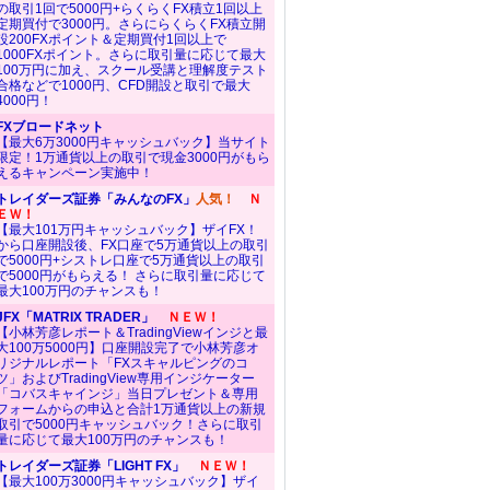
の取引1回で5000円+らくらくFX積立1回以上
定期買付で3000円。さらにらくらくFX積立開
設200FXポイント＆定期買付1回以上で
1000FXポイント。さらに取引量に応じて最大
100万円に加え、スクール受講と理解度テスト
合格などで1000円、CFD開設と取引で最大
4000円！
FXブロードネット
【最大6万3000円キャッシュバック】当サイト
限定！1万通貨以上の取引で現金3000円がもら
えるキャンペーン実施中！
トレイダーズ証券「みんなのFX」
人気！
Ｎ
ＥＷ！
【最大101万円キャッシュバック】ザイFX！
から口座開設後、FX口座で5万通貨以上の取引
で5000円+シストレ口座で5万通貨以上の取引
で5000円がもらえる！ さらに取引量に応じて
最大100万円のチャンスも！
JFX「MATRIX TRADER」
ＮＥＷ！
【小林芳彦レポート＆TradingViewインジと最
大100万5000円】口座開設完了で小林芳彦オ
リジナルレポート「FXスキャルピングのコ
ツ」およびTradingView専用インジケーター
「コバスキャインジ」当日プレゼント＆専用
フォームからの申込と合計1万通貨以上の新規
取引で5000円キャッシュバック！さらに取引
量に応じて最大100万円のチャンスも！
トレイダーズ証券「LIGHT FX」
ＮＥＷ！
【最大100万3000円キャッシュバック】ザイ