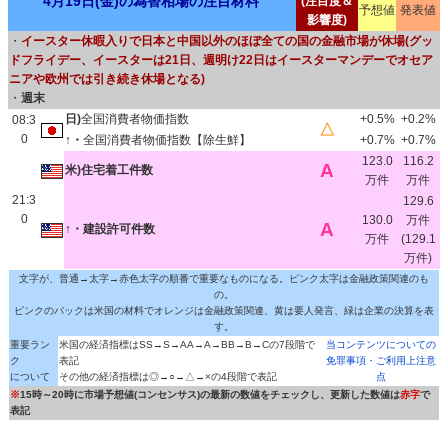
4月19日(金)の為替相場の注目材料
(注目度＆
予想値
発表値
影響度)
・
イースター休暇入りで日本と中国以外のほぼ全ての国の金融市場が休場(グッ
ドフライデー、イースターは21日、週明け22日はイースターマンデーでオセア
ニアや欧州では引き続き休場となる)
・
週末
日)
全国消費者物価指数
+0.5%
+0.2%
08:3
△
0
↑・
全国消費者物価指数【除生鮮】
+0.7%
+0.7%
123.0
116.2
A
米)住宅着工件数
万件
万件
21:3
129.6
0
130.0
万件
A
↑・建設許可件数
万件
(129.1
万件)
文字が、普通→太字→赤色太字の順番で重要なものになる。ピンク太字は金融政策関連のも
の。
ピンクのバックは米国の材料でオレンジは金融政策関連、黄は要人発言、緑は企業の決算を表
す。
重要ラン
米国の経済指標はSS→S→AA→A→BB→B→Cの7段階で
当コンテンツについての
ク
表記
免罪事項・ご利用上注意
について
その他の経済指標は◎→○→△→×の4段階で表記
点
※
15時～20時に市場予想値(コンセンサス)の最新の数値をチェックし、更新した数値は
赤字
で
表記