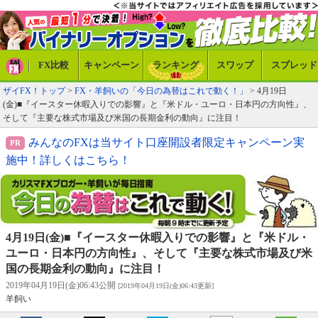
FX比較
キャンペーン
ランキング
スワップ
スプレッド
ザイFX！トップ
>
FX・羊飼いの「今日の為替はこれで動く！」
> 4月19日
(金)■『イースター休暇入りでの影響』と『米ドル・ユーロ・日本円の方向性』、
そして『主要な株式市場及び米国の長期金利の動向』に注目！
みんなのFXは当サイト口座開設者限定キャンペーン実
施中！詳しくはこちら！
4月19日(金)■『イースター休暇入りでの影響』と『米ドル・
ユーロ・日本円の方向性』、そして『主要な株式市場及び米
国の長期金利の動向』に注目！
2019年04月19日(金)06:43公開
[2019年04月19日(金)06:43更新]
羊飼い