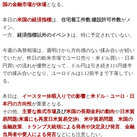
国の金融市場が休場
となる。
本日の
米国の経済指標
は、
住宅着工件数
/
建設許可件数
がメ
イン。
一方、
経済指標以外のイベント
は、特に予定されていない。
今週の為替相場は、週明けから方向感のない揉み合いが続い
ていたが、昨日の欧米市場でユーロ売り・米ドル買い・日本
円買いの流れが優勢となって、ドル円は引き続き111円後半
での揉み合いとなり、ユーロドルは1.12前半まで下落してい
る。
本日は、
イースター休暇入りでの影響
と
米ドル・ユーロ・日
本円の方向性
が重要となる。
その他、
主要な株式市場
及び
米国の長期金利の動向
や
日米貿
易問題(来週にも再度日米貿易交渉)
、
米中貿易問題
、
米国の
金融政策
、
トランプ大統領による発表や決定及び発言
、
金融
当局者や要人による発言
などにも注意したい。