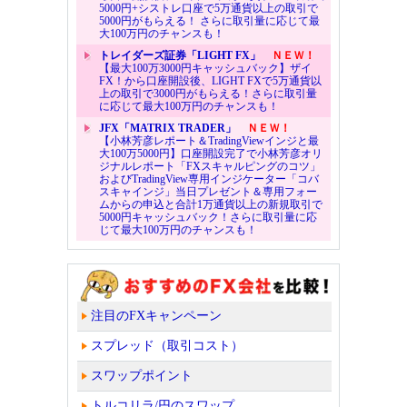
5000円+シストレ口座で5万通貨以上の取引で
5000円がもらえる！ さらに取引量に応じて最
大100万円のチャンスも！
トレイダーズ証券「LIGHT FX」
ＮＥＷ！
【最大100万3000円キャッシュバック】ザイ
FX！から口座開設後、LIGHT FXで5万通貨以
上の取引で3000円がもらえる！さらに取引量
に応じて最大100万円のチャンスも！
JFX「MATRIX TRADER」
ＮＥＷ！
【小林芳彦レポート＆TradingViewインジと最
大100万5000円】口座開設完了で小林芳彦オリ
ジナルレポート「FXスキャルピングのコツ」
およびTradingView専用インジケーター「コバ
スキャインジ」当日プレゼント＆専用フォー
ムからの申込と合計1万通貨以上の新規取引で
5000円キャッシュバック！さらに取引量に応
じて最大100万円のチャンスも！
注目のFXキャンペーン
スプレッド（取引コスト）
スワップポイント
トルコリラ/円のスワップ