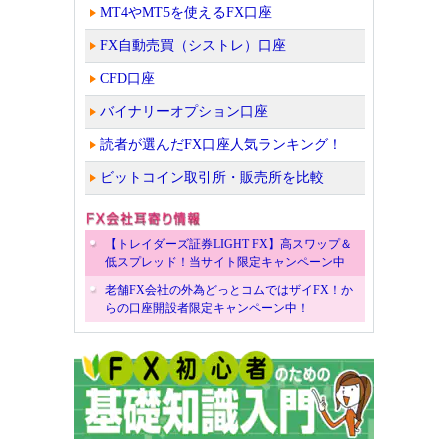
MT4やMT5を使えるFX口座
FX自動売買（シストレ）口座
CFD口座
バイナリーオプション口座
読者が選んだFX口座人気ランキング！
ビットコイン取引所・販売所を比較
【トレイダーズ証券LIGHT FX】高スワップ＆
低スプレッド！当サイト限定キャンペーン中
老舗FX会社の外為どっとコムではザイFX！か
らの口座開設者限定キャンペーン中！