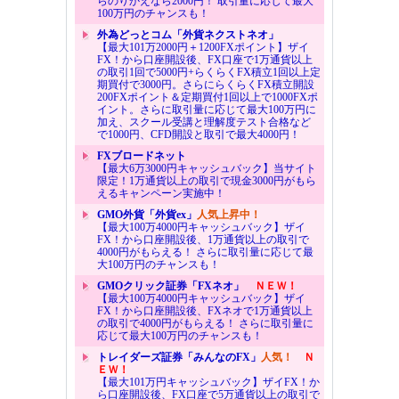
らのりかえなら2000円！ 取引量に応じて最大
100万円のチャンスも！
外為どっとコム「外貨ネクストネオ」
【最大101万2000円＋1200FXポイント】ザイ
FX！から口座開設後、FX口座で1万通貨以上
の取引1回で5000円+らくらくFX積立1回以上定
期買付で3000円。さらにらくらくFX積立開設
200FXポイント＆定期買付1回以上で1000FXポ
イント。さらに取引量に応じて最大100万円に
加え、スクール受講と理解度テスト合格など
で1000円、CFD開設と取引で最大4000円！
FXブロードネット
【最大6万3000円キャッシュバック】当サイト
限定！1万通貨以上の取引で現金3000円がもら
えるキャンペーン実施中！
GMO外貨「外貨ex」
人気上昇中！
【最大100万4000円キャッシュバック】ザイ
FX！から口座開設後、1万通貨以上の取引で
4000円がもらえる！ さらに取引量に応じて最
大100万円のチャンスも！
GMOクリック証券「FXネオ」
ＮＥＷ！
【最大100万4000円キャッシュバック】ザイ
FX！から口座開設後、FXネオで1万通貨以上
の取引で4000円がもらえる！ さらに取引量に
応じて最大100万円のチャンスも！
トレイダーズ証券「みんなのFX」
人気！
Ｎ
ＥＷ！
【最大101万円キャッシュバック】ザイFX！か
ら口座開設後、FX口座で5万通貨以上の取引で