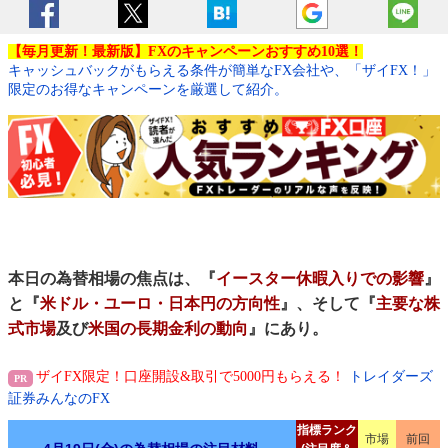
【毎月更新！最新版】FXのキャンペーンおすすめ10選！
キャッシュバックがもらえる条件が簡単なFX会社や、「ザイFX！」
限定のお得なキャンペーンを厳選して紹介。
本日の為替相場の焦点は、『
イースター休暇入りでの影響
』
と『
米ドル・ユーロ・日本円の方向性
』、そして『
主要な株
式市場
及び
米国の長期金利の動向
』にあり。
ザイFX限定！口座開設&取引で5000円もらえる！
トレイダーズ
証券みんなのFX
指標ランク
市場
前回