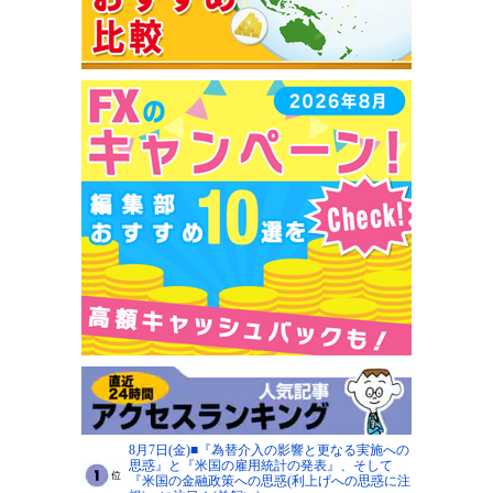
8月7日(金)■『為替介入の影響と更なる実施への
思惑』と『米国の雇用統計の発表』、そして
『米国の金融政策への思惑(利上げへの思惑に注