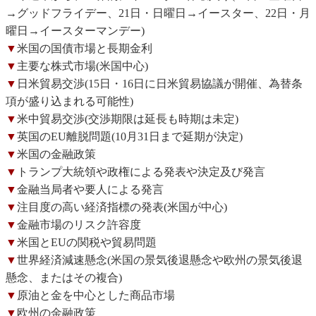
→グッドフライデー、21日・日曜日→イースター、22日・月
曜日→イースターマンデー)
▼
米国の国債市場と長期金利
▼
主要な株式市場(米国中心)
▼
日米貿易交渉(15日・16日に日米貿易協議が開催、為替条
項が盛り込まれる可能性)
▼
米中貿易交渉(交渉期限は延長も時期は未定)
▼
英国のEU離脱問題(10月31日まで延期が決定)
▼
米国の金融政策
▼
トランプ大統領や政権による発表や決定及び発言
▼
金融当局者や要人による発言
▼
注目度の高い経済指標の発表(米国が中心)
▼
金融市場のリスク許容度
▼
米国とEUの関税や貿易問題
▼
世界経済減速懸念(米国の景気後退懸念や欧州の景気後退
懸念、またはその複合)
▼
原油と金を中心とした商品市場
▼
欧州の金融政策