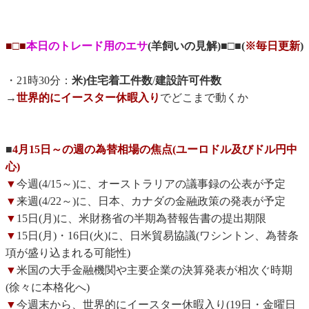
■□■
本日のトレード用のエサ
(羊飼いの見解)■□■(
※毎日更新
)
・21時30分：
米)住宅着工件数
/
建設許可件数
→
世界的にイースター休暇入り
でどこまで動くか
■
4月15日～の週の為替相場の焦点(ユーロドル及びドル円中
心)
▼
今週(4/15～)に、オーストラリアの議事録の公表が予定
▼
来週(4/22～)に、日本、カナダの金融政策の発表が予定
▼
15日(月)に、米財務省の半期為替報告書の提出期限
▼
15日(月)・16日(火)に、日米貿易協議(ワシントン、為替条
項が盛り込まれる可能性)
▼
米国の大手金融機関や主要企業の決算発表が相次ぐ時期
(徐々に本格化へ)
▼
今週末から、世界的にイースター休暇入り(19日・金曜日