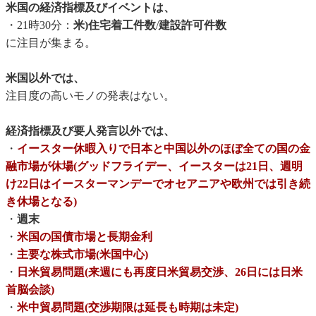
米国の経済指標及びイベントは、
・21時30分：
米)住宅着工件数
/
建設許可件数
に注目が集まる。
米国以外では、
注目度の高いモノの発表はない。
経済指標及び要人発言以外では、
・
イースター休暇入りで日本と中国以外のほぼ全ての国の金
融市場が休場(グッドフライデー、イースターは21日、週明
け22日はイースターマンデーでオセアニアや欧州では引き続
き休場となる)
・
週末
・
米国の国債市場と長期金利
・
主要な株式市場(米国中心)
・
日米貿易問題(来週にも再度日米貿易交渉、26日には日米
首脳会談)
・
米中貿易問題(交渉期限は延長も時期は未定)