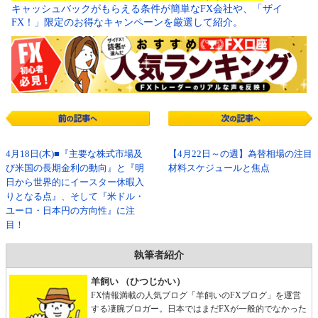
キャッシュバックがもらえる条件が簡単なFX会社や、「ザイ
FX！」限定のお得なキャンペーンを厳選して紹介。
4月18日(木)■『主要な株式市場及
【4月22日～の週】為替相場の注目
び米国の長期金利の動向』と『明
材料スケジュールと焦点
日から世界的にイースター休暇入
りとなる点』、そして『米ドル・
ユーロ・日本円の方向性』に注
目！
執筆者紹介
羊飼い （ひつじかい）
FX情報満載の人気ブログ「羊飼いのFXブログ」を運営
する凄腕ブロガー。日本ではまだFXが一般的でなかった