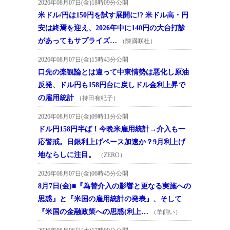
2026年08月07日(金)18時09分公開
米ドル/円は150円を試す展開に!? 米ドル高・円
安は終焉を迎え、2026年中に140円の大台打診
があってもサプライズ…
（陳満咲杜）
2026年08月07日(金)15時43分公開
口先の楽観論とは違って中東情勢は悪化し原油
反発、ドル円も158円台に戻しドル金利上昇で
の雇用統計
（持田有紀子）
2026年08月07日(金)09時11分公開
ドル円158円半ば！今晩米雇用統計→介入も一
応警戒。日銀利上げペース加速か？9月利上げ
地ならしに注目。
（ZERO）
2026年08月07日(金)06時45分公開
8月7日(金)■『為替介入の影響と更なる実施への
思惑』と『米国の雇用統計の発表』、そして
『米国の金融政策への思惑(利上…
（羊飼い）