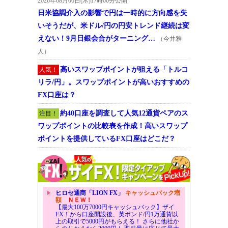
2026年08月06日(木)17時00分公開
日米協調介入の影響で円は一時的に方向感を失
いそうだが、米ドル/円の円安トレンド継続は変
えない！9月日銀会合がターニング…
（今井雅
人）
高いスワップポイントが狙える「トルコ
人気！
リラ/円」。スワップポイントが高いおすすめの
FX口座は？
約40口座を調査して人気12通貨ペアのス
注目！
ワップポイントの比較表を作成！高いスワップ
ポイントを提供しているFX口座はどこだ？
ヒロセ通商「LION FX」
キャッシュバック増
額
ＮＥＷ！
【最大100万7000円キャッシュバック】ザイ
FX！から口座開設後、英ポンド/円1万通貨以
上の取引で5000円がもらえる！ さらに他社か