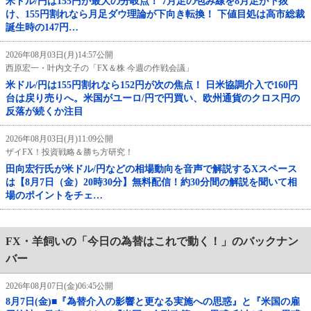
米ドル/円は155円が最大の分岐点！ 7月足の包み線を8月足が下抜
け、155円割れなら月足ダウ理論が下向き転換！ 下値目処は高市総裁
誕生時の147円…
2026年08月03日(月)14:57公開
西原宏一・叶内文子の「FX＆株 今週の作戦会議」
米ドル/円は155円割れなら152円が次の焦点！ 日米協調介入で160円
台は戻り売りへ。米国がユーロ/円で円買い、欧州通貨のクロス円の
反落が続くか注目
2026年08月03日(月)11:09公開
ザイFX！投資戦略＆勝ち方研究！
田向宏行氏が米ドル/円などの相場動向を音声で解説するXスペース
は【8月7日（金）20時30分】無料配信！約30分間の解説を聞いて相
場のポイントをチェ…
FX・羊飼いの「今日の為替はこれで動く！」のバックナン
バー
2026年08月07日(金)06:45公開
8月7日(金)■『為替介入の影響と更なる実施への思惑』と『米国の雇