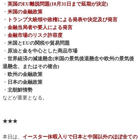
・
英国のEU離脱問題(10月31日まで延期が決定)
・
米国の金融政策
・
トランプ大統領や政権による発表や決定及び発言
・
金融当局者や要人による発言
・
金融市場のリスク許容度
・
米国とEUの関税や貿易問題
・
原油と金を中心とした商品市場
・
世界経済の減速懸念(米国の景気後退懸念や欧州の景気後
退懸念、またはその複合)
・
欧州の金融政策
・
日本の金融政策
・
北朝鮮情勢
などが重要となる。
★★★
本日は、
イースター休暇入りで日本と中国以外のほぼ全ての