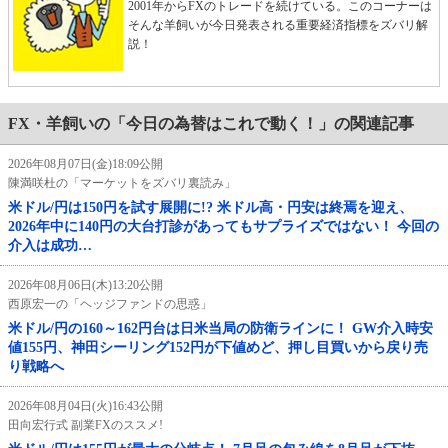
2001年からFXのトレードを続けている。このコーナーは
そんな羊飼いが今日発表される重要経済指標をズバリ解
説！
FX・羊飼いの「今日の為替はこれで動く！」の関連記事
2026年08月07日(金)18:09公開
陳満咲杜の「マーケットをズバリ裏読み」
米ドル/円は150円を試す展開に!? 米ドル高・円安は終焉を迎え、
2026年中に140円の大台打診があってもサプライズではない！ 今回の
介入は成功…
2026年08月06日(木)13:20公開
西原宏一の「ヘッジファンドの思惑」
米ドル/円の160～162円台は日米当局の防衛ラインに！ GW介入時安
値155円、神田シーリング152円が下値めど、押し目買いから戻り売
り戦略へ
2026年08月04日(火)16:43公開
田向宏行式 副業FXのススメ!