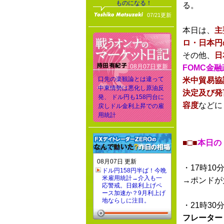
ものになる！
る。
07/21更新
本日は、
主
ロ・日本円
その他、
日
08月07日更新
FOMC金
口先の楽観論とは違って
米中貿易協
中東情勢は悪化し原油反
決定及び発
発、 ドル円も158円台に
容度
などに
戻しドル金利上昇での雇
用統計
■□■
本日の
08月07日 更新
・17時10
ドル円158円半ば！今晩
米雇用統計→介入も一
→ポンドが
応警戒。日銀利上げペ
ース加速か？9月利上げ
地ならしに注目。
・21時30
フレーター