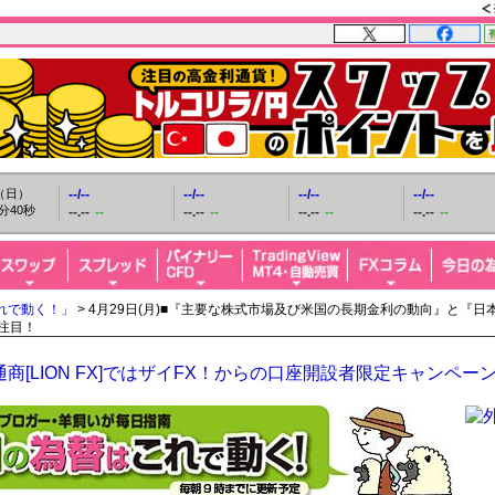
日（日）
--/--
--/--
--/--
--/--
分41秒
--.--
--
--.--
--
--.--
--
--.--
--
れで動く！」
> 4月29日(月)■『主要な株式市場及び米国の長期金利の動向』と『日
に注目！
商[LION FX]ではザイFX！からの口座開設者限定キャンペー