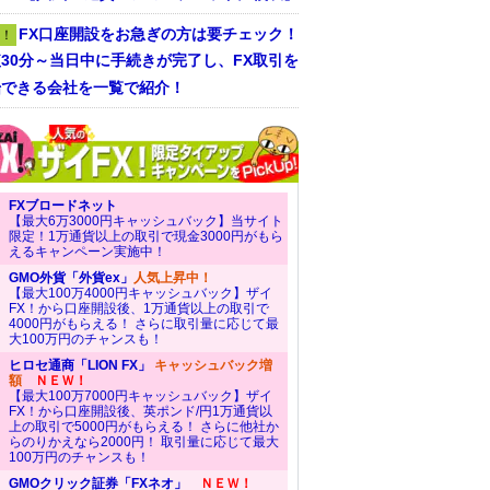
FX口座開設をお急ぎの方は要チェック！
！
30分～当日中に手続きが完了し、FX取引を
始できる会社を一覧で紹介！
FXブロードネット
【最大6万3000円キャッシュバック】当サイト
限定！1万通貨以上の取引で現金3000円がもら
えるキャンペーン実施中！
GMO外貨「外貨ex」
人気上昇中！
【最大100万4000円キャッシュバック】ザイ
FX！から口座開設後、1万通貨以上の取引で
4000円がもらえる！ さらに取引量に応じて最
大100万円のチャンスも！
ヒロセ通商「LION FX」
キャッシュバック増
額
ＮＥＷ！
【最大100万7000円キャッシュバック】ザイ
FX！から口座開設後、英ポンド/円1万通貨以
上の取引で5000円がもらえる！ さらに他社か
らのりかえなら2000円！ 取引量に応じて最大
100万円のチャンスも！
GMOクリック証券「FXネオ」
ＮＥＷ！