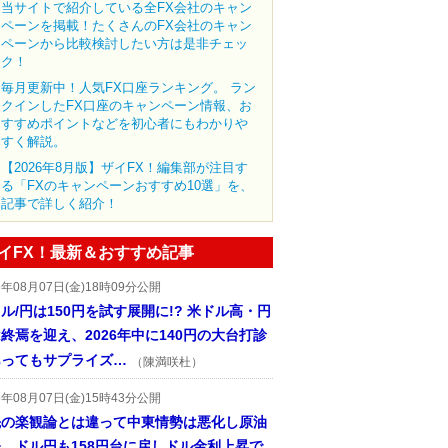
当サイトで紹介している全FX会社のキャン
ペーンを掲載！たくさんのFX会社のキャン
ペーンから比較検討したい方は是非チェッ
ク！
毎月更新中！人気FX口座ランキング。 ラン
クインしたFX口座のキャンペーン情報、お
すすめポイントなどを初心者にもわかりや
すく解説。
【2026年8月版】ザイFX！編集部が注目す
る「FXのキャンペーンおすすめ10選」を、
記事で詳しく紹介！
イFX！最新＆おすすめ記事
6年08月07日(金)18時09分公開
ル/円は150円を試す展開に!? 米ドル高・円
終焉を迎え、2026年中に140円の大台打診
あってもサプライズ…
（陳満咲杜）
6年08月07日(金)15時43分公開
先の楽観論とは違って中東情勢は悪化し原油
、ドル円も158円台に戻しドル金利上昇で