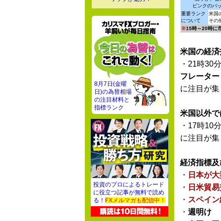
ピンクのバ
重要ランク
米国
について
その
※
15時～20時
米国の経済
・21時30
フレーター
8月7日(金曜
に注目が集
日)の為替相場
の注目材料と
指標ランク
米国以外で
・17時10
に注目が集
経済指標及
・
日本が大
投資のプロによるトレード
・
日米貿易
に役立つ記事が無料で読め
・
スペイン
る！
FXメルマガも配信中！
・
週明け