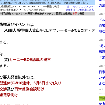
ックは米国の材料でオレンジは金融政策関連、黄は要人発言、緑は企業の決算を表す。
の
の経済指標はSS→S→AA→A→BB→B→Cの7段階で表記
当コンテンツについての
他の経済指標は◎→○→△→×の4段階で表記
免罪事項・ご利用上注意点
に市場予想値(コンセンサス)の最新の数値をチェックし、更新した数値は
赤字
で表記
202
ドル
指標及びイベントは、
応
分：
米)個人所得
/
個人支出
/PCEデフレーター/
PCEコア・デ
地
202
まる。
8月
思
は、
『米
分：
英)
カーニーBOE総裁の発言
まる。
202
日
び要人発言以外では、
い
型連休(GW10連休、5月6日まで)入り
え
交渉
及び
日米首脳会談明け
人）
総選挙明け
注目
かる