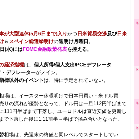
本が大型連休(5月6日まで)入り
かつ
日米貿易交渉
及び
日米
け
＆
スペイン総選挙明け
の
週明け月曜日
。
1日(水)には
FOMC金融政策発表
を控える
。
の経済指標
は、
個人所得/個人支出/PCEデフレータ
コア・デフレーター
がメイン。
指標以外のイベント
は、特に予定されていない。
相場は、イースター休暇明けで日本円買い・米ドル買
売りの流れが優勢となって、ドル円は一旦112円半ばまで
に111円半ばまで下落し、ユーロドルは直近安値を更新し
前半まで下落した後に1.11前半～半ばで揉み合いとなった。
替相場は、先週末の終値と同レベルでスタートしてい