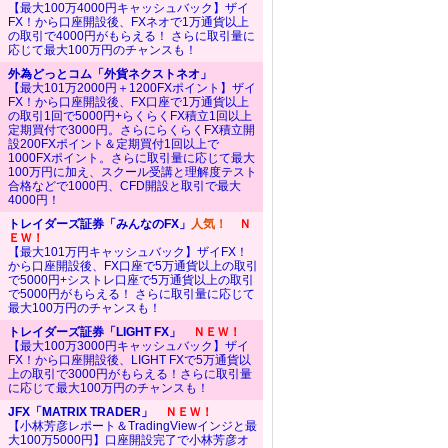
【最大100万4000円キャッシュバック】ザイ
FX！から口座開設後、FXネオで1万通貨以上
の取引で4000円がもらえる！ さらに取引量に
応じて最大100万円のチャンスも！
外為どっとコム「外貨ネクストネオ」
【最大101万2000円＋1200FXポイント】ザイ
FX！から口座開設後、FX口座で1万通貨以上
の取引1回で5000円+らくらくFX積立1回以上
定期買付で3000円。さらにらくらくFX積立開
設200FXポイント＆定期買付1回以上で
1000FXポイント。さらに取引量に応じて最大
100万円に加え、スクール受講と理解度テスト
合格などで1000円、CFD開設と取引で最大
4000円！
トレイダーズ証券「みんなのFX」
人気！
Ｎ
ＥＷ！
【最大101万円キャッシュバック】ザイFX！
から口座開設後、FX口座で5万通貨以上の取引
で5000円+シストレ口座で5万通貨以上の取引
で5000円がもらえる！ さらに取引量に応じて
最大100万円のチャンスも！
トレイダーズ証券「LIGHT FX」
ＮＥＷ！
【最大100万3000円キャッシュバック】ザイ
FX！から口座開設後、LIGHT FXで5万通貨以
上の取引で3000円がもらえる！さらに取引量
に応じて最大100万円のチャンスも！
JFX「MATRIX TRADER」
ＮＥＷ！
【小林芳彦レポート＆TradingViewインジと最
大100万5000円】口座開設完了で小林芳彦オ