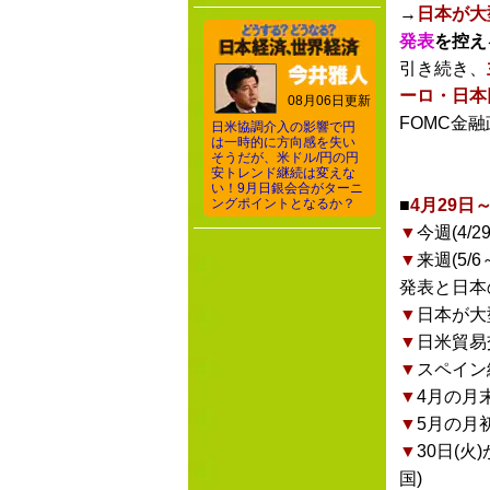
→
日本が大
発表
を控え
引き続き、
ーロ・日本
08月06日更新
FOMC金
日米協調介入の影響で円
は一時的に方向感を失い
そうだが、米ドル/円の円
安トレンド継続は変えな
い！9月日銀会合がターニ
ングポイントとなるか？
■
4月29日
▼
今週(4
▼
来週(5
発表と日本
▼
日本が大
▼
日米貿易
▼
スペイン
▼
4月の月
▼
5月の月
▼
30日(
国)