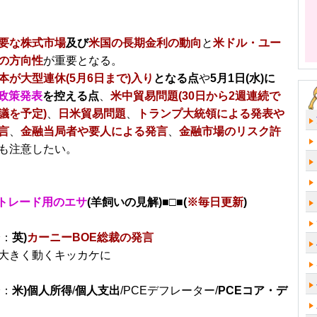
要な株式市場
及び
米国の長期金利の動向
と
米ドル・ユー
の方向性
が重要となる。
本が大型連休(5月6日まで)入り
となる点
や
5月1日(水)に
融政策発表
を控える点
、
米中貿易問題(30日から2週連続で
議を予定)
、
日米貿易問題
、
トランプ大統領による発表や
言
、
金融当局者や要人による発言
、
金融市場のリスク許
も注意したい。
トレード用のエサ
(羊飼いの見解)■□■(
※毎日更新
)
分：
英)
カーニーBOE総裁の発言
大きく動くキッカケに
分：
米)個人所得
/
個人支出
/PCEデフレーター/
PCEコア・デ