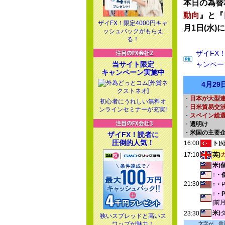
本日の為替
動向
』と『
ザイFX！限定4000円キャ
月1日(水)に
ッシュバックがもらえ
る！
ザイFX
当サイト限定
ャンペー
キャンペーン実施中
4月2
・
日本が大型連
初心者にうれしい無料オ
・
日米貿易交
ンラインセミナーが充実!
・
スペイン総
・
週明け
・
米国の主要
ザイFX！読者に
圧倒的人気！
16:00
ト)
17:10
英)
米)
↑・
21:30
↑・
↑・
[前
米)
23:30
狭いスプレッドと高いス
ワップが魅力！
文字が、普