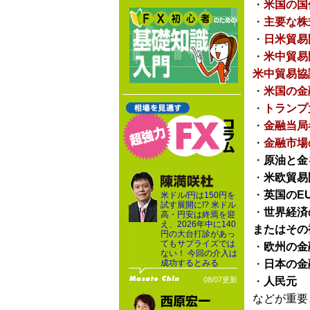
・
米国の国
・
主要な株
・
日米貿易
・
米中貿易
米中貿易協
・
米国の金
・
トランプ
・
金融当局
・
金融市場
・
原油と金
・
米欧貿易
・
英国のE
米ドル/円は150円を
試す展開に!? 米ドル
・
世界経済
高・円安は終焉を迎
え、2026年中に140
またはその
円の大台打診があっ
てもサプライズでは
・
欧州の金
ない！ 今回の介入は
成功するとみる
・
日本の金
08/07更新
・
人民元
などが重要