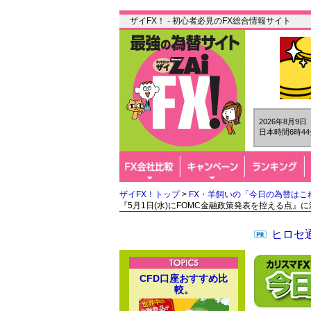
ザイFX！ - 初心者必見のFX総合情報サイト
2026年8月9
日本時間6時44
ザイFX！トップ
>
FX・羊飼いの「今日の為替はこ
『5月1日(水)にFOMC金融政策発表を控える点』
ヒロセ通
CFD口座おすすめ比
較。