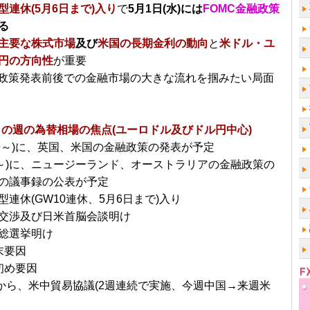
型連休(5月6日まで)入り
で
5月1日(水)には
FOMC金融政策
る
主要な株式市場
及び
米国の長期金利の動向
と
米ドル・ユ
円の方向性
が重要
融政策発表前後での金融市場の大きな流れを掴みたい局面
～の週の為替相場の焦点(ユーロドル及びドル円中心)
/29～)に、英国、米国の金融政策の発表が予定
/6～)に、ニュージーランド、オーストラリアの金融政策の
の議事録の公表が予定
型連休(GW10連休、5月6日まで)入り
交渉及び日米首脳会談明け
総選挙明け
末要因
初め要因
火)から、米中貿易協議(2週連続で実施、今週中国→来週米