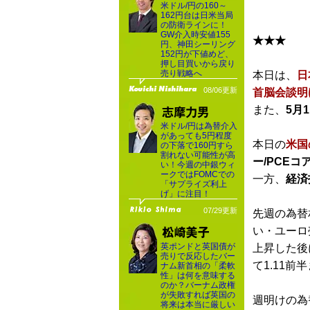
米ドル/円の160～
162円台は日米当局
の防衛ラインに！
GW介入時安値155
★★★
円、神田シーリング
152円が下値めど、
押し目買いから戻り
売り戦略へ
本日は、
日
08/06更新
首脳会談明
また、
5月
米ドル/円は為替介入
があっても5円程度
本日の
米国
の下落で160円すら
割れない可能性が高
ー/PCE
い！今週の中銀ウィ
ークではFOMCでの
一方、
経済
「サプライズ利上
げ」に注目！
07/29更新
先週の為替
い・ユーロ
英ポンドと英国債が
上昇した後
売りで反応したバー
て1.11
ナム新首相の「柔軟
性」は何を意味する
のか？バーナム政権
が失敗すれば英国の
週明けの為
将来は本当に厳しい