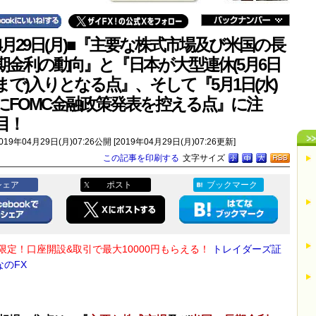
4月29日(月)■『主要な株式市場及び米国の長
期金利の動向』と『日本が大型連休(5月6日
まで)入りとなる点』、そして『5月1日(水)
にFOMC金融政策発表を控える点』に注
目！
019年04月29日(月)07:26公開 [2019年04月29日(月)07:26更新]
この記事を印刷する
文字サイズ
シェア
ポスト
ブックマーク
限定！口座開設&取引で最大10000円もらえる！
トレイダーズ証
なのFX