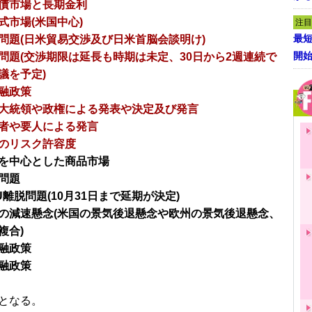
債市場と長期金利
式市場(米国中心)
注目
最短
問題(日米貿易交渉及び日米首脳会談明け)
開
問題(交渉期限は延長も時期は未定、30日から2週連続で
議を予定)
融政策
大統領や政権による発表や決定及び発言
者や要人による発言
のリスク許容度
を中心とした商品市場
問題
U離脱問題(10月31日まで延期が決定)
の減速懸念(米国の景気後退懸念や欧州の景気後退懸念、
複合)
融政策
融政策
となる。