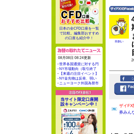
日本の全CFD口座を一覧
で比較。編集部おすすめ
の口座も紹介中！
羊飼い
08月08日 08:24更新
2
世界各国通貨に対する円
NY市場動向（取引終了
【来週の注目イベント】
NY金先物は反発、弱い
ニューヨーク外国為替市
当サイト限定口座開
設キャンペーン中！
ザイFX
券みん