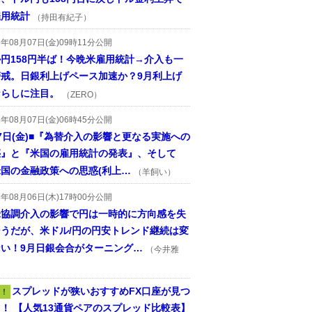
雇用統計
（持田有紀子）
6年08月07日(金)09時11分公開
円158円半ば！今晩米雇用統計→介入も一
警戒。日銀利上げペース加速か？9月利上げ
ならしに注目。
（ZERO）
6年08月07日(金)06時45分公開
7日(金)■『為替介入の影響と更なる実施への
惑』と『米国の雇用統計の発表』、そして
国の金融政策への思惑(利上…
（羊飼い）
6年08月06日(木)17時00分公開
米協調介入の影響で円は一時的に方向感を失
そうだが、米ドル/円の円安トレンド継続は変
ない！9月日銀会合がターニング…
（今井雅
スプレッドが狭いおすすめFX口座が見つ
！
！ 【人気13通貨ペアのスプレッド比較表】