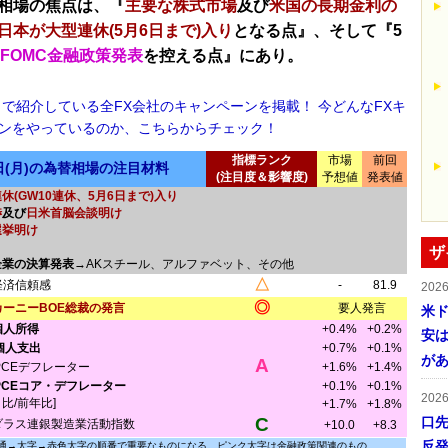
相場の焦点は、『
主要な株式市場
及び
米国の長期金利の
日本が大型連休(5月6日まで)入り
となる点』、そして『5
FOMC金融政策発表
を控える点』にあり。
！で紹介している全FX会社のキャンペーンを掲載！ 今どんなFXキ
ンをやっているのか、こちらからチェック！
指標ランク
市場
前回
9日(月)の為替相場の注目材料
(注目度＆影響度)
予想値
発表値
休(GW10連休、5月6日まで)入り
渉
及び
日米首脳会談明け
選挙明け
ザ
企業の決算発表
→AKスチール、アルファベット、その他
△
経済信頼感
-
81.9
202
◎
カーニーBOE総裁の発言
要人発言
米ド
個人所得
+0.4%
+0.2%
安は
個人支出
+0.7%
+0.1%
が
A
PCEデフレーター
+1.6%
+1.4%
PCEコア・デフレーター
+0.1%
+0.1%
202
月比/前年比]
+1.7%
+1.8%
C
口
ダラス連銀製造業活動指数
+10.0
+8.3
反発
通→太字→赤色太字の順番で重要なものになる。ピンク太字は金融政策関連のもの。